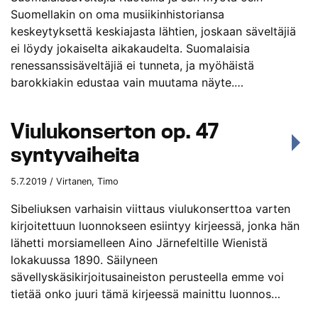
Suomellakin on oma musiikinhistoriansa
keskeytyksettä keskiajasta lähtien, joskaan säveltäjiä
ei löydy jokaiselta aikakaudelta. Suomalaisia
renessanssisäveltäjiä ei tunneta, ja myöhäistä
barokkiakin edustaa vain muutama näyte.…
Viulukonserton op. 47
syntyvaiheita
5.7.2019 / Virtanen, Timo
Sibeliuksen varhaisin viittaus viulukonserttoa varten
kirjoitettuun luonnokseen esiintyy kirjeessä, jonka hän
lähetti morsiamelleen Aino Järnefeltille Wienistä
lokakuussa 1890. Säilyneen
sävellyskäsikirjoitusaineiston perusteella emme voi
tietää onko juuri tämä kirjeessä mainittu luonnos…