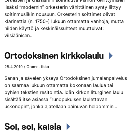
Orkesteri ja klassismin sointikuva Pianon kehittymisen
lisäksi ”modernin” orkesterin vähittäinen synty liittyy
soitinmusiikin nousuun. Orkesterin soittimet olivat
klarinettia (n. 1750–) lukuun ottamatta vanhoja, mutta
niiden käyttö ja keskinäissuhteet muuttuivat:
viisiäänisen…
Ortodoksinen kirkkolaulu
28.4.2010 / Oramo, Ilkka
Sanan ja sävelen ykseys Ortodoksinen jumalanpalvelus
on saarnaa lukuun ottamatta kokonaan laulua tai
pyhien tekstien resitointia. Idän kirkon liturginen laulu
sisältää itse asiassa “runopukuisen laulettavan
uskonopin”, jonka ajatellaan painuvan helpommin…
Soi, soi, kaisla