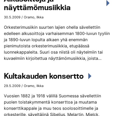
näyttämömusiikkia
30.5.2009 / Oramo, Ilkka
Orkesterimusiikin suurten lajien ohella sävellettiin
edelleen alkusoittoja varhaisemman 1800-luvun tyyliin
ja 1890-luvun lopulta alkaen yhä enemmän
pienimutoista orkesterimusiikkia, etupäässä
luonnekappaleita. Suuri osa niistä oli näytelmiin tai
kuvaelmiin kirjoitettua näyttämömusiikkia, joista…
Kultakauden konsertto
29.5.2009 / Oramo, Ilkka
Vuosien 1882 ja 1918 välillä Suomessa sävellettiin
puolen toistakymmentä konserttoa ja muutama
konserttikappale ja muu teos soolosoittimelle ja
orkesterille, säveltäjinä Sibelius, Melartin, Mielck,