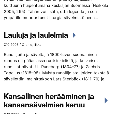
kulttuurin huipentumana keskiajan Suomessa (Heikkilä
2005, 265). Tähän voi lisätä, että legenda ja sen
ympärille muodostunut liturgia sävelmistöineen…
Lauluja ja laulelmia
7.10.2006 / Oramo, Ilkka
Runoilijoita ja säveltäjiä 1800-luvun suomalainen
runous oli pääasiassa ruotsinkielistä, ja keskeiset
runoilijat olivat J.L. Runeberg (1804–77) ja Zachris
Topelius (1818–98). Muista runoilijoista, joiden tekstejä
sävellettiin, mainittakoon Lars Stenbäck (1811–70) ja…
Kansallinen herääminen ja
kansansävelmien keruu