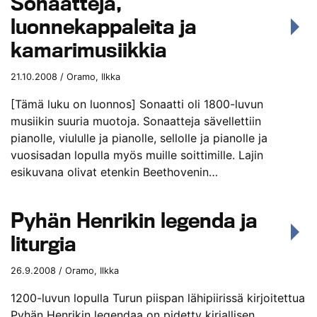
Sonaatteja,
luonnekappaleita ja
kamarimusiikkia
21.10.2008 / Oramo, Ilkka
[Tämä luku on luonnos] Sonaatti oli 1800-luvun
musiikin suuria muotoja. Sonaatteja sävellettiin
pianolle, viululle ja pianolle, sellolle ja pianolle ja
vuosisadan lopulla myös muille soittimille. Lajin
esikuvana olivat etenkin Beethovenin…
Pyhän Henrikin legenda ja
liturgia
26.9.2008 / Oramo, Ilkka
1200-luvun lopulla Turun piispan lähipiirissä kirjoitettua
Pyhän Henrikin legendaa on pidetty kirjallisen