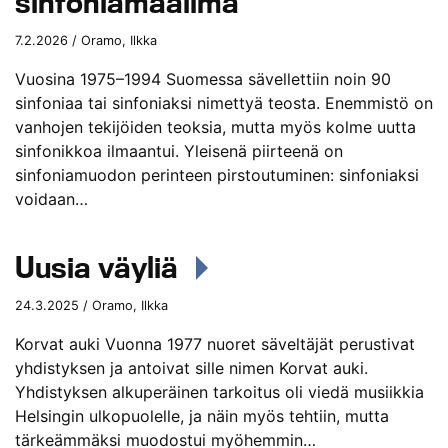
sinfoniamaailma
7.2.2026 / Oramo, Ilkka
Vuosina 1975–1994 Suomessa sävellettiin noin 90
sinfoniaa tai sinfoniaksi nimettyä teosta. Enemmistö on
vanhojen tekijöiden teoksia, mutta myös kolme uutta
sinfonikkoa ilmaantui. Yleisenä piirteenä on
sinfoniamuodon perinteen pirstoutuminen: sinfoniaksi
voidaan…
Uusia väyliä
24.3.2025 / Oramo, Ilkka
Korvat auki Vuonna 1977 nuoret säveltäjät perustivat
yhdistyksen ja antoivat sille nimen Korvat auki.
Yhdistyksen alkuperäinen tarkoitus oli viedä musiikkia
Helsingin ulkopuolelle, ja näin myös tehtiin, mutta
tärkeämmäksi muodostui myöhemmin…