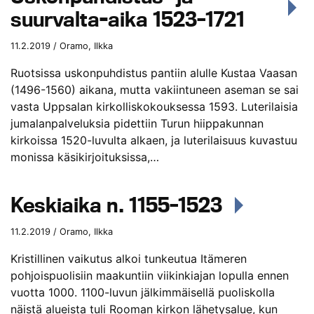
suurvalta-aika 1523–1721
11.2.2019 / Oramo, Ilkka
Ruotsissa uskonpuhdistus pantiin alulle Kustaa Vaasan
(1496-1560) aikana, mutta vakiintuneen aseman se sai
vasta Uppsalan kirkolliskokouksessa 1593. Luterilaisia
jumalanpalveluksia pidettiin Turun hiippakunnan
kirkoissa 1520-luvulta alkaen, ja luterilaisuus kuvastuu
monissa käsikirjoituksissa,…
Keskiaika n. 1155–1523
11.2.2019 / Oramo, Ilkka
Kristillinen vaikutus alkoi tunkeutua Itämeren
pohjoispuolisiin maakuntiin viikinkiajan lopulla ennen
vuotta 1000. 1100-luvun jälkimmäisellä puoliskolla
näistä alueista tuli Rooman kirkon lähetysalue, kun