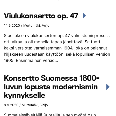
Viulukonsertto op. 47
14.9.2020 / Murtomäki, Veijo
Sibeliuksen viulukonserton op. 47 valmistumisprosessi
otti aikaa ja oli monella tapaa jännittävä. Se tuotti
kaksi versiota: varhaisemman 1904, joka on palannut
hiljakseen uudestaan käyttöön, sekä lopullisen version
1905. Ensimmäinen versio…
Konsertto Suomessa 1800-
luvun lopusta modernismin
kynnykselle
8.9.2020 / Murtomäki, Veijo
Suomalaissäveltäjiä Ruotsilla ja sen myötä osin