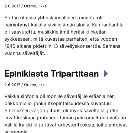
2.6.2017 / Oramo, Ilkka
Sodan oloissa yhteiskunnallinen toiminta oli
häiriintynyt kaikilla siviilielämän aloilla. Kun rauhantila
oli saavutettu, musiikkielämä heräsi kiihkeään
sykkeeseen, mitä kuvastaa parhaiten, että vuoden
1945 aikana pidettiin 13 sävellyskonserttia. Samana
vuonna säveltäjät…
Epinikiasta Tripartitaan
2.6.2017 / Oramo, Ilkka
Vaikka sinfonia oli monille säveltäjille eräänlainen
pakkomielle, jonka itsepintaisuudessa kuvastuu
Sibeliuksen varjon pituus, oli myös säveltäjiä, jotka
eivät koskaan joutuneet tämän pakkomielteen valtaan.
Välillä kaikki kirjoittivat orkesteriteoksia, joille antoivat
suurempia…