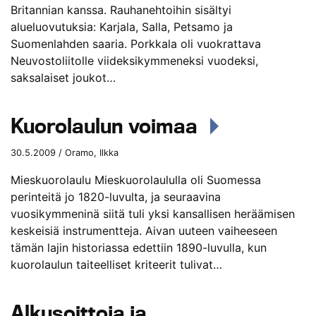
Britannian kanssa. Rauhanehtoihin sisältyi
alueluovutuksia: Karjala, Salla, Petsamo ja
Suomenlahden saaria. Porkkala oli vuokrattava
Neuvostoliitolle viideksikymmeneksi vuodeksi,
saksalaiset joukot…
Kuorolaulun voimaa
30.5.2009 / Oramo, Ilkka
Mieskuorolaulu Mieskuorolaululla oli Suomessa
perinteitä jo 1820-luvulta, ja seuraavina
vuosikymmeninä siitä tuli yksi kansallisen heräämisen
keskeisiä instrumentteja. Aivan uuteen vaiheeseen
tämän lajin historiassa edettiin 1890-luvulla, kun
kuorolaulun taiteelliset kriteerit tulivat…
Alkusoittoja ja