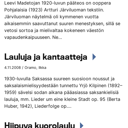
Leevi Madetojan 1920-luvun pääteos on ooppera
Pohjalaisia (1923) Artturi Järviluoman tekstiin.
Järviluoman näytelmä oli kymmenen vuotta
aikaisemmin saavuttanut suuren menestyksen, sillä se
vetosi sortoa ja mielivaltaa kokeneen väestön
vapaudenkaipuuseen. Ne…
Lauluja ja kantaatteja
4.11.2008 / Oramo, Ilkka
1930-luvulla Saksassa suureen suosioon noussut ja
saksalaismielisyydestään tunnettu Yrjö Kilpinen (1892–
1959) sävelsi sodan aikana pääasiassa saksankielisiä
lauluja, mm. Lieder um eine kleine Stadt op. 95 (Berta
Huber, 1942), Liederfolge op.…
Hiipuva kuorolaulu