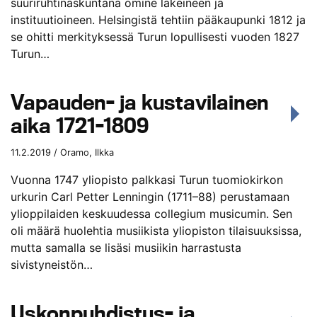
suuriruhtinaskuntana omine lakeineen ja
instituutioineen. Helsingistä tehtiin pääkaupunki 1812 ja
se ohitti merkityksessä Turun lopullisesti vuoden 1827
Turun…
Vapauden- ja kustavilainen
aika 1721-1809
11.2.2019 / Oramo, Ilkka
Vuonna 1747 yliopisto palkkasi Turun tuomiokirkon
urkurin Carl Petter Lenningin (1711–88) perustamaan
ylioppilaiden keskuudessa collegium musicumin. Sen
oli määrä huolehtia musiikista yliopiston tilaisuuksissa,
mutta samalla se lisäsi musiikin harrastusta
sivistyneistön…
Uskonpuhdistus- ja