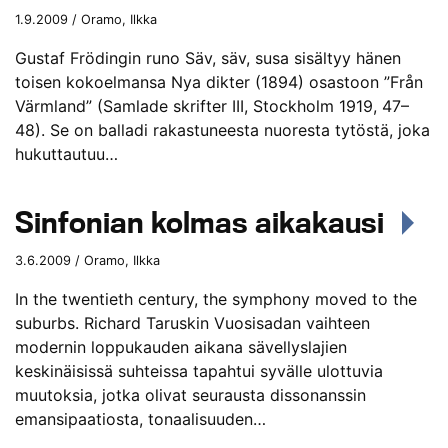
1.9.2009 / Oramo, Ilkka
Gustaf Frödingin runo Säv, säv, susa sisältyy hänen
toisen kokoelmansa Nya dikter (1894) osastoon ”Från
Värmland” (Samlade skrifter III, Stockholm 1919, 47–
48). Se on balladi rakastuneesta nuoresta tytöstä, joka
hukuttautuu…
Sinfonian kolmas aikakausi
3.6.2009 / Oramo, Ilkka
In the twentieth century, the symphony moved to the
suburbs. Richard Taruskin Vuosisadan vaihteen
modernin loppukauden aikana sävellyslajien
keskinäisissä suhteissa tapahtui syvälle ulottuvia
muutoksia, jotka olivat seurausta dissonanssin
emansipaatiosta, tonaalisuuden…