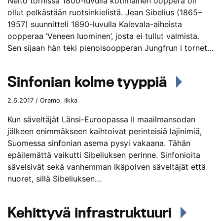
Neito tornissa 1800-luvulla kotimainen ooppera oli
ollut pelkästään ruotsinkielistä. Jean Sibelius (1865–
1957) suunnitteli 1890-luvulla Kalevala-aiheista
oopperaa ’Veneen luominen’, josta ei tullut valmista.
Sen sijaan hän teki pienoisoopperan Jungfrun i tornet…
Sinfonian kolme tyyppiä
2.6.2017 / Oramo, Ilkka
Kun säveltäjät Länsi-Euroopassa II maailmansodan
jälkeen enimmäkseen kaihtoivat perinteisiä lajinimiä,
Suomessa sinfonian asema pysyi vakaana. Tähän
epäilemättä vaikutti Sibeliuksen perinne. Sinfonioita
sävelsivät sekä vanhemman ikäpolven säveltäjät että
nuoret, sillä Sibeliuksen…
Kehittyvä infrastruktuuri