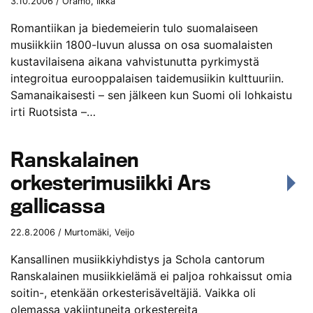
3.10.2006 / Oramo, Ilkka
Romantiikan ja biedemeierin tulo suomalaiseen
musiikkiin 1800-luvun alussa on osa suomalaisten
kustavilaisena aikana vahvistunutta pyrkimystä
integroitua eurooppalaisen taidemusiikin kulttuuriin.
Samanaikaisesti – sen jälkeen kun Suomi oli lohkaistu
irti Ruotsista –…
Ranskalainen
orkesterimusiikki Ars
gallicassa
22.8.2006 / Murtomäki, Veijo
Kansallinen musiikkiyhdistys ja Schola cantorum
Ranskalainen musiikkielämä ei paljoa rohkaissut omia
soitin-, etenkään orkesterisäveltäjiä. Vaikka oli
olemassa vakiintuneita orkestereita