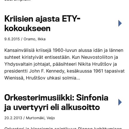
Kriisien ajasta ETY-
kokoukseen
9.6.2015 / Oramo, Ilkka
Kansainvälisiä kriisejä 1960-luvun alussa idän ja lännen
suhteet kiristyivät entisestään. Kun Neuvostoliiton ja
Yhdysvaltain johtajat, pääsihteeri Nikita Hruštšov ja
presidentti John F. Kennedy, kesäkuussa 1961 tapasivat
Wienissä, Hruštšov uhkasi solmia…
Orkesterimusiikki: Sinfonia
ja uvertyyri eli alkusoitto
20.2.2013 / Murtomäki, Veijo