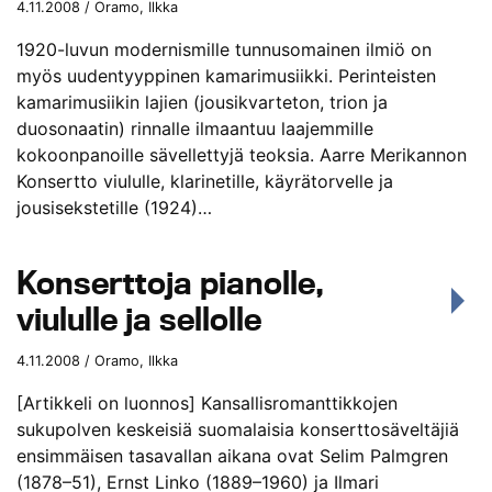
4.11.2008 / Oramo, Ilkka
1920-luvun modernismille tunnusomainen ilmiö on
myös uudentyyppinen kamarimusiikki. Perinteisten
kamarimusiikin lajien (jousikvarteton, trion ja
duosonaatin) rinnalle ilmaantuu laajemmille
kokoonpanoille sävellettyjä teoksia. Aarre Merikannon
Konsertto viululle, klarinetille, käyrätorvelle ja
jousisekstetille (1924)…
Konserttoja pianolle,
viululle ja sellolle
4.11.2008 / Oramo, Ilkka
[Artikkeli on luonnos] Kansallisromanttikkojen
sukupolven keskeisiä suomalaisia konserttosäveltäjiä
ensimmäisen tasavallan aikana ovat Selim Palmgren
(1878–51), Ernst Linko (1889–1960) ja Ilmari