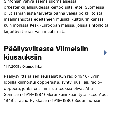
Sinfonian vahva asema suomalaisessa
orkesterikirjallisuudessa kertoo siitä, ettei Suomessa
ollut samanlaista tarvetta panna välejä poikki toista
maailmansotaa edeltäneen musiikkikulttuurin kanssa
kuin monissa Keski-Euroopan maissa, joissa sinfonioita
kirjoittivat enää vain muutamat…
Päällysviitasta Viimeisiin
kiusauksiin
11.11.2008 / Oramo, Ilkka
Päällysviitta ja sen seuraajat Kun radio 1940-luvun
lopulla kiinnostui oopperasta, syntyi uusi laji, radio-
ooppera, jonka ensimmäisiä teoksia olivat Ahti
Sonnisen (1914–1984) Merenkuninkaan tytär (Leo Apo,
1949), Tauno Pylkkäsen (1918–1980) Sudenmorsian…