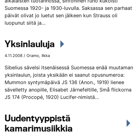
aikalaisten tuotannossa, sinfoninen runo kukoisti
Suomessa 1920- ja 1930-luvulla. Saksassa sen parhaat
päivät olivat jo luetut sen jälkeen kun Strauss oli
luopunut siitä ja…
Yksinlauluja
4.11.2008 / Oramo, Ilkka
Sibelius sävelsi itsenäisessä Suomessa enää muutaman
yksinlaulun, joista yksikään ei saanut opusnumeroa:
Mummon syntymäpäivä JS 136 (Anon., 1919) lienee
sävelletty anopille, Elisabet Järnefeltille, Små flickorna
JS 174 (Procopé, 1920) Lucifer-nimistä…
Uudentyyppistä
kamarimusiikkia