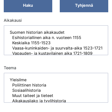
Haku
Tyhjennä
Aikakausi
Teema