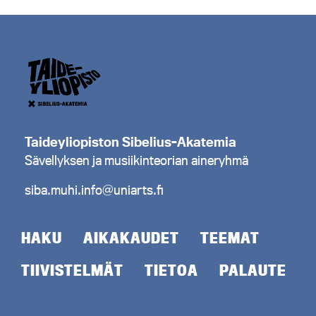
Taideyliopiston Sibelius-Akatemia
Sävellyksen ja musiikinteorian aineryhmä
siba.muhi.info@uniarts.fi
HAKU
AIKAKAUDET
TEEMAT
TIIVISTELMÄT
TIETOA
PALAUTE