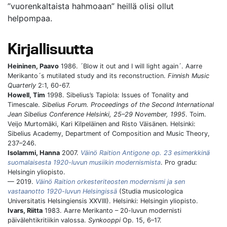
”vuorenkaltaista hahmoaan” heillä olisi ollut
helpompaa.
Kirjallisuutta
Heininen, Paavo
1986. ´Blow it out and I will light again´. Aarre
Merikanto´s mutilated study and its reconstruction.
Finnish Music
Quarterly
2:1, 60-67.
Howell, Tim
1998. Sibelius’s Tapiola: Issues of Tonality and
Timescale.
Sibelius Forum. Proceedings of the Second International
Jean Sibelius Conference Helsinki, 25–29 November, 1995
. Toim.
Veijo Murtomäki, Kari Kilpeläinen and Risto Väisänen. Helsinki:
Sibelius Academy, Department of Composition and Music Theory,
237–246.
Isolammi, Hanna
2007.
Väinö Raition Antigone op. 23 esimerkkinä
suomalaisesta 1920-luvun musiikin modernismista
. Pro gradu:
Helsingin yliopisto.
— 2019.
Väinö Raition orkesteriteosten modernismi ja sen
vastaanotto 1920-luvun Helsingissä
(Studia musicologica
Universitatis Helsingiensis XXVIII). Helsinki: Helsingin yliopisto.
Ivars, Riitta
1983. Aarre Merikanto – 20-luvun modernisti
päivälehtikritiikin valossa.
Synkooppi
Op. 15, 6–17.