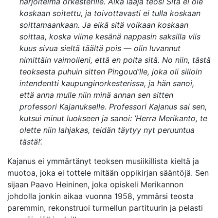
harjoitelma orkesterille. Aika laaja teos! Sitä ei ole
koskaan soitettu, ja toivottavasti ei tulla koskaan
soittamaankaan. Ja eikä sitä voikaan koskaan
soittaa, koska viime kesänä nappasin saksilla viis
kuus sivua sieltä täältä pois — olin luvannut
nimittäin vaimolleni, että en polta sitä. No niin, tästä
teoksesta puhuin sitten Pingoud’lle, joka oli silloin
intendentti kaupunginorkesterissa, ja hän sanoi,
että anna mulle niin minä annan sen sitten
professori Kajanukselle. Professori Kajanus sai sen,
kutsui minut luokseen ja sanoi: ’Herra Merikanto, te
olette niin lahjakas, teidän täytyy nyt peruuntua
tästä!’.
Kajanus ei ymmärtänyt teoksen musiikillista kieltä ja
muotoa, joka ei tottele mitään oppikirjan sääntöjä. Sen
sijaan Paavo Heininen, joka opiskeli Merikannon
johdolla jonkin aikaa vuonna 1958, ymmärsi teosta
paremmin, rekonstruoi turmellun partituurin ja pelasti