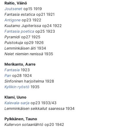
Raitio, Väinö
Joutsenet
op15 1919
Fantasia estatica
op21 1921
Antigone
op23 1922
Kuutamo Jupiterissa
op24 1922
Fantasia poetica
op25 1923
Pyramidi
op27 1925
Puistokuja
op29 1926
Lemminkäisen äiti
1934
Neiet niemien nenissä
1935
Merikanto, Aarre
Fantasia
1923
Pan
op28 1924
Sinfoninen harjoitelma
1928
Kyllikin ryöstö
1935
Klami, Uuno
Kalevala-sarja
op23 1933/43
Lemminkäisen seikkailut saaressa
1934
Pylkkänen, Tauno
Kullervon sotaanlähtö
op20 1942