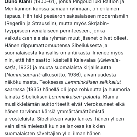
Uuno Klami
(1900–61), jonka Pingoud luki Raition ja
Merikannon kanssa samaan ryhmään, on erilainen
tapaus. Hän teki pesäeron saksalaiseen modernismiin
(Regeriin ja Straussiin), mutta myös Skrjabin-
tyyppiseen venäläiseen perinteeseen, jonka
vaikutuksen alaisia ryhmän muut jäsenet olivat olleet.
Hänen riippumattomuutensa Sibeliuksesta ja
suomalaisesta kansallisromantiikasta ilmenee myös
niin, että hän saattoi käsitellä Kalevalaa (
Kalevala-
sarja
, 1933) ja muuta suomalaista kirjallisuutta
(
Nummisuurarit
-alkusoitto, 1936), aivan uudesta
näkökulmasta. Teoksessa
Lemminkäisen seikkailut
saaressa
(1935) hänellä oli jopa rohkeutta ja huumoria
lainata Sibeliuksen
Lemminkäisen paluuta
. Klamia
musiikkielämän auktoriteetit eivät vieroksuneet eikä
hänen tarvinnut kärsiä ymmärtämättömistä
arvosteluista. Sibeliuksen varjo lankesi hänen ylleen
vain siinä mielessä kuin se lankeaa kaikkien
suomalaisten säveltäjien ylle: ilman hänen