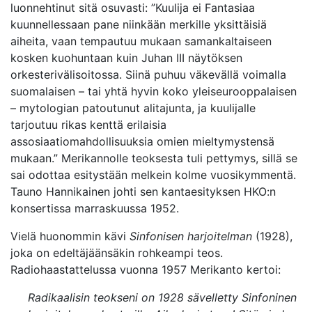
luonnehtinut sitä osuvasti: ”Kuulija ei Fantasiaa
kuunnellessaan pane niinkään merkille yksittäisiä
aiheita, vaan tempautuu mukaan samankaltaiseen
kosken kuohuntaan kuin Juhan III näytöksen
orkesterivälisoitossa. Siinä puhuu väkevällä voimalla
suomalaisen – tai yhtä hyvin koko yleiseurooppalaisen
– mytologian patoutunut alitajunta, ja kuulijalle
tarjoutuu rikas kenttä erilaisia
assosiaatiomahdollisuuksia omien mieltymystensä
mukaan.” Merikannolle teoksesta tuli pettymys, sillä se
sai odottaa esitystään melkein kolme vuosikymmentä.
Tauno Hannikainen johti sen kantaesityksen HKO:n
konsertissa marraskuussa 1952.
Vielä huonommin kävi
Sinfonisen harjoitelman
(1928),
joka on edeltäjäänsäkin rohkeampi teos.
Radiohaastattelussa vuonna 1957 Merikanto kertoi:
Radikaalisin teokseni on 1928 sävelletty Sinfoninen