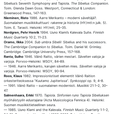
Sibelius’s Seventh Symphopny and Tapiola.
The Sibelius Companion
.
Toim. Glenda Dawn Goss. Westport, Connecticut & London:
Greenwood Press, 147–163.
Nieminen, Risto
1986. Aarre Merikanto – moderni säveltäjä?.
Suomalainen musiikkikulttuuri: rakenne ja historia
(HY/mtl:n julk. 5).
Toim. E. Tarasti. Helsinki: HY/mtl, 25–35.
Nordgren, Pehr Henrik
1994. Uuno Klami’s Kalevala Suite.
Finnish
Music Quarterly
10:2, 11–23.
Oramo, Ilkka
2004.
Sub umbra Sibelii
: Sibelius and his successors.
The Cambridge Companion to Sibelius
. Toim. Daniel M. Grimley.
Cambridge: Cambridge University Press, 157–168.
Ranta, Sulho
1946. Väinö Raitio, värien mestari.
Sävelten valoja ja
varjoja
. Porvoo–Helsinki: WSOY, 84–89.
— 1946. Aarre Merikanto, karujen sävelten mies.
Sävelten valoja ja
varjoja
. Porvoo–Helsinki: WSOY, 90–94.
Roos, Klaus
1982. Impressionistiset elementit Väinö Raition
orkesteriteoksessa ”Kuutamo Jupiterissa”.
Synkooppi
op. 9, 4–8.
— 1991. Väinö Raitio – suomalainen modernisti.
Musiikki
21:1–2, 30–
47.
Salmenhaara, Erkki
1970.
Tapiola. Sinfonien runo Tapiola Sibeliuksen
myöhäistyylin edustajana
(Acta Musicologica Fennica 4). Helsinki:
Suomen musiikkitieteellinen seura.
— 1985. Uuno Klami and the Kalevala.
Finnish Music Quarterly
1:1-2,