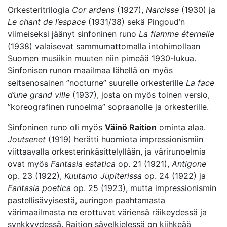
Orkesteritrilogia
Cor ardens
(1927),
Narcisse
(1930) ja
Le chant de l’espace
(1931/38) sekä Pingoud’n
viimeiseksi jäänyt sinfoninen runo
La flamme éternelle
(1938) valaisevat sammumattomalla intohimollaan
Suomen musiikin muuten niin pimeää 1930-lukua.
Sinfonisen runon maailmaa lähellä on myös
seitsenosainen ”nocturne” suurelle orkesterille
La face
d’une grand ville
(1937), josta on myös toinen versio,
”koreografinen runoelma” sopraanolle ja orkesterille.
Sinfoninen runo oli myös
Väinö Raition
ominta alaa.
Joutsenet
(1919) herätti huomiota impressionismiin
viittaavalla orkesterinkäsittelyllään, ja värirunoelmia
ovat myös
Fantasia estatica
op. 21 (1921),
Antigone
op. 23 (1922),
Kuutamo Jupiterissa
op. 24 (1922) ja
Fantasia poetica
op. 25 (1923), mutta impressionismin
pastellisävyisestä, auringon paahtamasta
värimaailmasta ne erottuvat väriensä räikeydessä ja
synkkyydessä. Raition sävelkielessä on kiihkeää