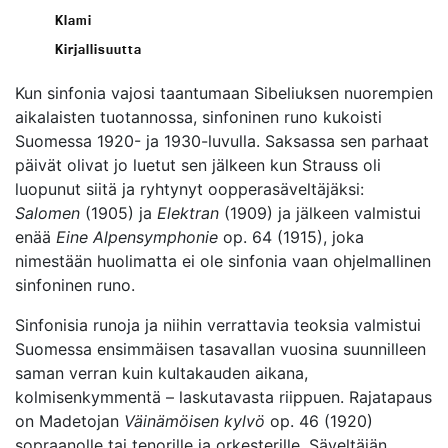
Klami
Kirjallisuutta
Kun sinfonia vajosi taantumaan Sibeliuksen nuorempien
aikalaisten tuotannossa, sinfoninen runo kukoisti
Suomessa 1920- ja 1930-luvulla. Saksassa sen parhaat
päivät olivat jo luetut sen jälkeen kun Strauss oli
luopunut siitä ja ryhtynyt oopperasäveltäjäksi:
Salomen
(1905) ja
Elektran
(1909) ja jälkeen valmistui
enää
Eine Alpensymphonie
op. 64 (1915), joka
nimestään huolimatta ei ole sinfonia vaan ohjelmallinen
sinfoninen runo.
Sinfonisia runoja ja niihin verrattavia teoksia valmistui
Suomessa ensimmäisen tasavallan vuosina suunnilleen
saman verran kuin kultakauden aikana,
kolmisenkymmentä – laskutavasta riippuen. Rajatapaus
on Madetojan
Väinämöisen kylvö
op. 46 (1920)
sopraanolle tai tenorille ja orkesterille. Säveltäjän