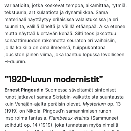
variaatioita, jotka koskevat tempoa, aikamittaa, rytmiä,
tekstuuria, artikulaatiota ja dynamiikkaa. Sama
materiaali näyttäytyy erilaisissa valaistuksissa ja eri
suunnilta, välillä läheltä ja välillä etäänpää. Aika etenee
mutta näyttää kiertävän kehää. Silti teos jaksottuu
sonaattimuodon rakennetta seuraten eri vaiheisiin,
joilla kaikilla on oma ilmeensä, huippukohtana
jousiston jäinen viima, joka laantuu lopussa levolliseen
H-duuriin.
”1920-luvun modernistit”
Ernest Pingoud’n
Suomessa säveltämät sinfoniset
runot jatkavat samaa Skrjabin-vaikutteista suuntausta
kuin Venäjän-ajalta peräisin olevat.
Mysterium
op. 13
(1919) on Nikolai Pingoud’n samannimisen runon
inspiroima fantasia.
Flambeaux étaints
(Sammuneet
soihdut) op. 14 (1919), joka tunnetaan myös nimellä