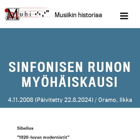
Siirry
sisältöön
Musiikin historiaa
SINFONISEN RUNON
MYÖHÄISKAUSI
4.11.2008 (Päivitetty 22.8.2024) /
Oramo, Ilkka
Sibelius
”1920-luvun modernistit”