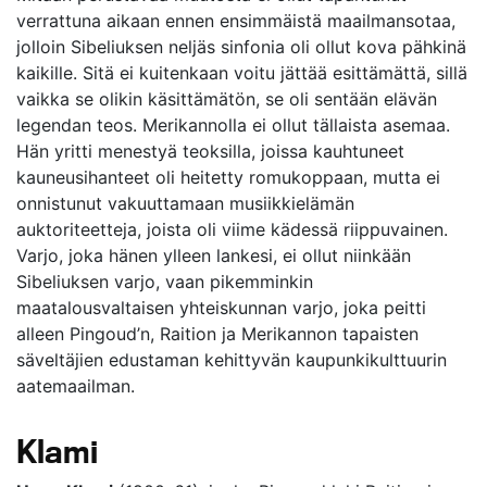
verrattuna aikaan ennen ensimmäistä maailmansotaa,
jolloin Sibeliuksen neljäs sinfonia oli ollut kova pähkinä
kaikille. Sitä ei kuitenkaan voitu jättää esittämättä, sillä
vaikka se olikin käsittämätön, se oli sentään elävän
legendan teos. Merikannolla ei ollut tällaista asemaa.
Hän yritti menestyä teoksilla, joissa kauhtuneet
kauneusihanteet oli heitetty romukoppaan, mutta ei
onnistunut vakuuttamaan musiikkielämän
auktoriteetteja, joista oli viime kädessä riippuvainen.
Varjo, joka hänen ylleen lankesi, ei ollut niinkään
Sibeliuksen varjo, vaan pikemminkin
maatalousvaltaisen yhteiskunnan varjo, joka peitti
alleen Pingoud’n, Raition ja Merikannon tapaisten
säveltäjien edustaman kehittyvän kaupunkikulttuurin
aatemaailman.
Klami