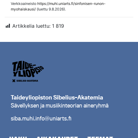
Verkkoaineisto
https://muhi.uniarts.fi/sinfonisen-runon-
myohaiskausi/
(luettu 9.8.2026).
Artikkelia luettu:
1 819
Taideyliopiston Sibelius-Akatemia
Sävellyksen ja musiikinteorian aineryhmä
siba.muhi.info@uniarts.fi