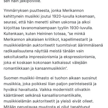
sen näin jälkipolville.
Ymmärryksen puutteesta, jonka Merikannon
kehittynein musiikki joutui 1920-luvulla kokemaan,
seurasi, että hän menetti siihen uskonsa ja alkoi
kirjoittaa tavanomaisempaan tyyliin 1930-luvulla.
Kuitenkaan, kuten Heininen toteaa, ”se minkä
Merikannon aikalaisen kriitikot, kapellimestarit ja
musiikkielämän auktoriteetit tuomitsivat äärimmäisenä
radikaalisuutena näyttää meistä tänään vain
sekoitukselta impressionismia ja ekspressionismia,
joka ei koskaan kokonaan katkaissut välejään
romantiikkaan ja kansanmusiikkiin”.
Suomen musiikki-ilmasto ei tuohon aikaan suosinut
musiikkia, joka poikkesi liian paljon perinteisestä ja
hyväksi havaitusta. Vaikka modernistit olivatkin
kääntäneet selkänsä kansallisromantiikalle,
musiikkielämän auktoriteetit ja yleisö eivät olleet.
Mitään perustavaa muutosta ei ollut tapahtunut