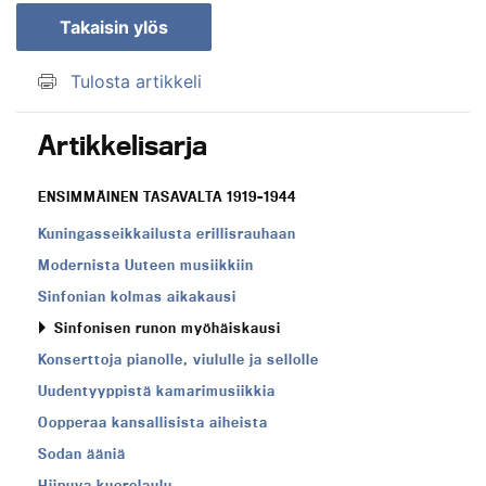
Takaisin ylös
Tulosta artikkeli
Artikkelisarja
ENSIMMÄINEN TASAVALTA 1919–1944
Kuningasseikkailusta erillisrauhaan
Modernista Uuteen musiikkiin
Sinfonian kolmas aikakausi
Sinfonisen runon myöhäiskausi
Konserttoja pianolle, viululle ja sellolle
Uudentyyppistä kamarimusiikkia
Oopperaa kansallisista aiheista
Sodan ääniä
Hiipuva kuorolaulu