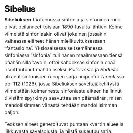
Sibelius
Sibeliuksen
tuotannossa sinfonia ja sinfoninen runo
olivat peilanneet toisiaan 1890-luvulta lähtien. Kolme
viimeistä sinfoniaakin olivat jokainen jossakin
vaiheessa eläneet hänen mielikuvituksessaan
”fantasioina”. Yksiosaisessa seitsemännessä
sinfoniassa ”sinfonia” tuli hänen maailmassaan tiensä
päähän sillä tavoin, ettei kahdeksas sinfonia enää
osoittautunut mahdolliseksi.
Kullervosta
ja
Sadusta
alkanut sinfonisten runojen sarja huipentui
Tapiolassa
op. 112 (1926), jossa Sibeliuksen säveltäjäkehitystä
viimeistään kolmannesta sinfoniasta alkaen hallinnut
tiivistämispyrkimys saavuttaa sen päämäärän, miten
mahdollisimman vähästä tehdään mahdollisimman
paljon.
Teoksen aiheet generoituvat puhtaan kvartin alueella
liikkuvasta sävelsolusta, ja niistä sukeutuu sarja