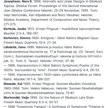
Josephson, Nors S.
1998. Intervallic and Linear Designs in Sibelius’s
Tapiola.
Sibelius Forum. Proceedings of the Second International
Jean Sibelius Conference Helsinki, 25–29 November, 1995
. Toim.
Veijo Murtomäki, Kari Kilpeläinen and Risto Väisänen. Helsinki:
Sibelius Academy, Department of Composition and Music Theory,
271–275.
Kerttula, Jouko
1972. Ernest Pingoud – musiikilliset kasvonpiirteet.
Musiikki
2:3–4, 186–191.
Korhonen, Kimmo
1994. Antigone – Väinö Raitio’s Magnum Opus.
Finnish Music Quarterly
10:4, 27-34.
Lähdetie, Ismo
1986. Rakenne ja muutos Väinö Raition
sävelrunoelmissa Nocturne op. 17 ja Puistokuja op. 29. Tarasti, Eero
(toim.),
Suomalainen musiikkikulttuuri: rakenne ja historia
(HY/mtl:n
julk. 5). Toim. E. Tarasti. Helsinki: HY/mtl, 37-46.
— 1988. Impressionism in Väinö Raitio’s Symphonic Poems of the
1920’s. Surrounded by ”isms”.
Finnish Music Quarterly
4:4, 28–33.
— 1990. Impressionismen i 1920-talets symfoniska dikter av Väinö
Raitio.
Musiikki
19:1–4, 199–207.
Maasalo, Kai
1966. Ernest Pingoud.
Suomen Musiikin Vuosikirja
1965–1966
. Toim. Veikko Helasvuo. Helsinki: Suomen Säveltaiteilijain
Liitto & Suomen Musiikkitieteellinen Seura, 73–81.
Murtomäki, Veijo
1990. On the Nature of Sibelius’s Late Style.
Finnish Music Quarterly
6:3-4, 50-57.
— 1996 ”Symphonic Fantasy”; A Synthesis of Symphonic Thinking in