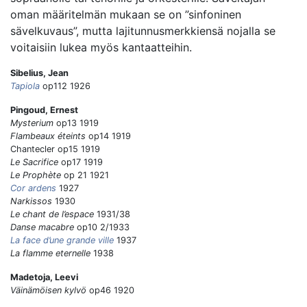
oman määritelmän mukaan se on ”sinfoninen
sävelkuvaus”, mutta lajitunnusmerkkiensä nojalla se
voitaisiin lukea myös kantaatteihin.
Sibelius, Jean
Tapiola
op112 1926
Pingoud, Ernest
Mysterium
op13 1919
Flambeaux éteints
op14 1919
Chantecler op15 1919
Le Sacrifice
op17 1919
Le Prophète
op 21 1921
Cor ardens
1927
Narkissos
1930
Le chant de l’espace
1931/38
Danse macabre
op10 2/1933
La face d’une grande ville
1937
La flamme eternelle
1938
Madetoja, Leevi
Väinämöisen kylvö
op46 1920