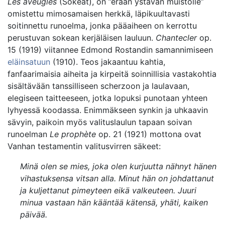
Les aveugles
(Sokeat), on ”erään ystävän muistolle”
omistettu mimosamaisen herkkä, läpikuultavasti
soitinnettu runoelma, jonka pääaiheen on kerrottu
perustuvan sokean kerjäläisen lauluun.
Chantecler
op.
15 (1919) viitannee Edmond Rostandin samannimiseen
eläinsatuun
(1910). Teos jakaantuu kahtia,
fanfaarimaisia aiheita ja kirpeitä soinnillisia vastakohtia
sisältävään tanssilliseen scherzoon ja laulavaan,
elegiseen taitteeseen, jotka lopuksi punotaan yhteen
lyhyessä koodassa. Enimmäkseen synkin ja uhkaavin
sävyin, paikoin myös valituslaulun tapaan soivan
runoelman
Le prophète
op. 21 (1921) mottona ovat
Vanhan testamentin valitusvirren säkeet:
Minä olen se mies, joka olen kurjuutta nähnyt hänen
vihastuksensa vitsan alla. Minut hän on johdattanut
ja kuljettanut pimeyteen eikä valkeuteen. Juuri
minua vastaan hän kääntää kätensä, yhäti, kaiken
päivää.