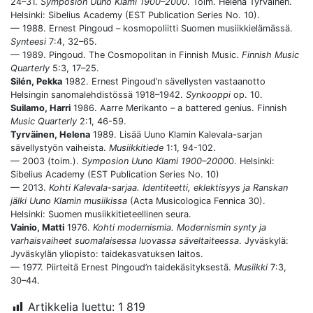
24–31.
Symposion Uuno Klami 1900–2000
. Toim. Helena Tyrväinen.
Helsinki: Sibelius Academy (EST Publication Series No. 10).
— 1988. Ernest Pingoud – kosmopoliitti Suomen musiikkielämässä.
Synteesi
7:4, 32–65.
— 1989. Pingoud. The Cosmopolitan in Finnish Music.
Finnish Music
Quarterly
5:3, 17–25.
Silén, Pekka
1982. Ernest Pingoud’n sävellysten vastaanotto
Helsingin sanomalehdistössä 1918–1942.
Synkooppi
op. 10.
Suilamo, Harri
1986. Aarre Merikanto – a battered genius. Finnish
Music Quarterly
2:1, 46-59.
Tyrväinen, Helena
1989. Lisää Uuno Klamin Kalevala-sarjan
sävellystyön vaiheista.
Musiikkitiede
1:1, 94-102.
— 2003 (toim.).
Symposion Uuno Klami 1900–2000
0. Helsinki:
Sibelius Academy (EST Publication Series No. 10)
— 2013.
Kohti Kalevala-sarjaa. Identiteetti, eklektisyys ja Ranskan
jälki Uuno Klamin musiikissa
(Acta Musicologica Fennica 30).
Helsinki: Suomen musiikkitieteellinen seura.
Vainio, Matti
1976.
Kohti modernismia. Modernismin synty ja
varhaisvaiheet suomalaisessa luovassa säveltaiteessa
. Jyväskylä:
Jyväskylän yliopisto: taidekasvatuksen laitos.
— 1977. Piirteitä Ernest Pingoud’n taidekäsityksestä.
Musiikki
7:3,
30–44.
Artikkelia luettu:
1 819