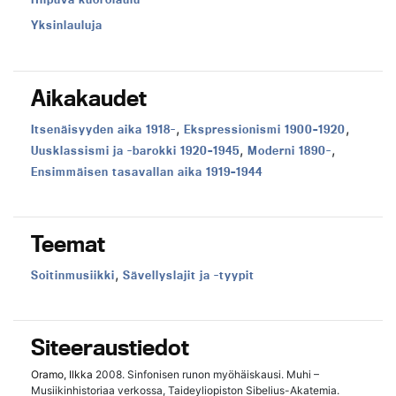
Yksinlauluja
Aikakaudet
,
,
Aikakausi:
Aikakausi:
Itsenäisyyden aika 1918-
Ekspressionismi 1900–1920
,
,
Aikakausi:
Aikakausi:
Uusklassismi ja -barokki 1920–1945
Moderni 1890-
Aikakausi:
Ensimmäisen tasavallan aika 1919–1944
Teemat
,
Teema:
Teema:
Soitinmusiikki
Sävellyslajit ja -tyypit
Siteeraustiedot
Oramo, Ilkka
2008. Sinfonisen runon myöhäiskausi. Muhi –
Musiikinhistoriaa verkossa, Taideyliopiston Sibelius-Akatemia.