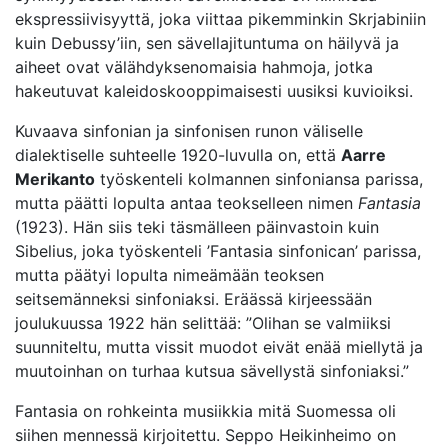
ekspressiivisyyttä, joka viittaa pikemminkin Skrjabiniin
kuin Debussy’iin, sen sävellajituntuma on häilyvä ja
aiheet ovat välähdyksenomaisia hahmoja, jotka
hakeutuvat kaleidoskooppimaisesti uusiksi kuvioiksi.
Kuvaava sinfonian ja sinfonisen runon väliselle
dialektiselle suhteelle 1920-luvulla on, että
Aarre
Merikanto
työskenteli kolmannen sinfoniansa parissa,
mutta päätti lopulta antaa teokselleen nimen
Fantasia
(1923). Hän siis teki täsmälleen päinvastoin kuin
Sibelius, joka työskenteli ’Fantasia sinfonican’ parissa,
mutta päätyi lopulta nimeämään teoksen
seitsemänneksi sinfoniaksi. Eräässä kirjeessään
joulukuussa 1922 hän selittää: ”Olihan se valmiiksi
suunniteltu, mutta vissit muodot eivät enää miellytä ja
muutoinhan on turhaa kutsua sävellystä sinfoniaksi.”
Fantasia on rohkeinta musiikkia mitä Suomessa oli
siihen mennessä kirjoitettu. Seppo Heikinheimo on