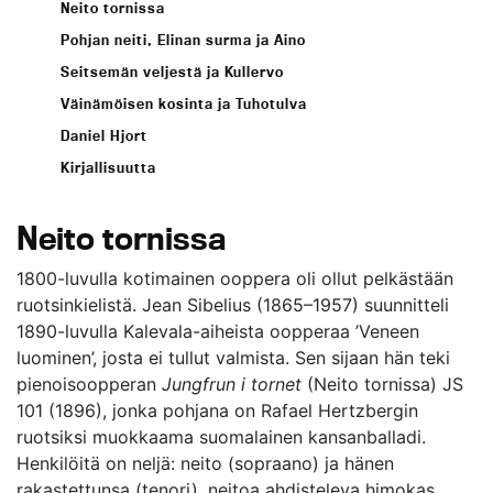
Neito tornissa
Pohjan neiti, Elinan surma ja Aino
Seitsemän veljestä ja Kullervo
Väinämöisen kosinta ja Tuhotulva
Daniel Hjort
Kirjallisuutta
Neito tornissa
1800-luvulla kotimainen ooppera oli ollut pelkästään
ruotsinkielistä. Jean Sibelius (1865–1957) suunnitteli
1890-luvulla Kalevala-aiheista oopperaa ’Veneen
luominen’, josta ei tullut valmista. Sen sijaan hän teki
pienoisoopperan
Jungfrun i tornet
(Neito tornissa) JS
101 (1896), jonka pohjana on Rafael Hertzbergin
ruotsiksi muokkaama suomalainen kansanballadi.
Henkilöitä on neljä: neito (sopraano) ja hänen
rakastettunsa (tenori), neitoa ahdisteleva himokas