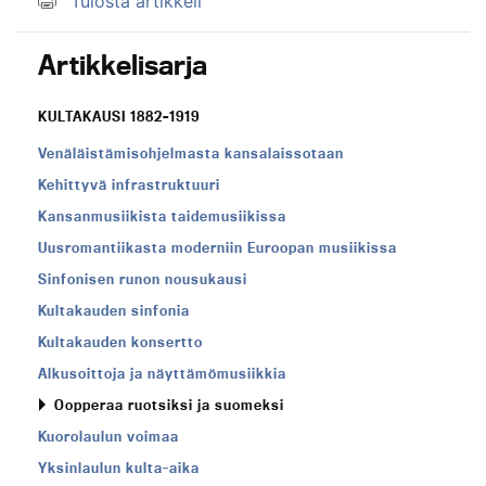
Tulosta artikkeli
Artikkelisarja
KULTAKAUSI 1882–1919
Venäläistämisohjelmasta kansalaissotaan
Kehittyvä infrastruktuuri
Kansanmusiikista taidemusiikissa
Uusromantiikasta moderniin Euroopan musiikissa
Sinfonisen runon nousukausi
Kultakauden sinfonia
Kultakauden konsertto
Alkusoittoja ja näyttämömusiikkia
Oopperaa ruotsiksi ja suomeksi
Kuorolaulun voimaa
Yksinlaulun kulta-aika