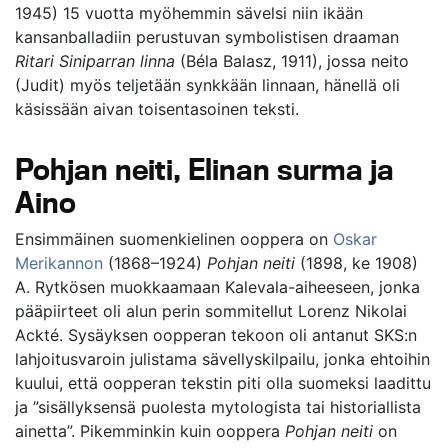
1945) 15 vuotta myöhemmin sävelsi niin ikään
kansanballadiin perustuvan symbolistisen draaman
Ritari Siniparran linna
(Béla Balasz, 1911), jossa neito
(Judit) myös teljetään synkkään linnaan, hänellä oli
käsissään aivan toisentasoinen teksti.
Pohjan neiti, Elinan surma ja
Aino
Ensimmäinen suomenkielinen ooppera on
Oskar
Merikannon
(1868–1924)
Pohjan neiti
(1898, ke 1908)
A. Rytkösen muokkaamaan Kalevala-aiheeseen, jonka
pääpiirteet oli alun perin sommitellut Lorenz Nikolai
Ackté. Sysäyksen oopperan tekoon oli antanut SKS:n
lahjoitusvaroin julistama sävellyskilpailu, jonka ehtoihin
kuului, että oopperan tekstin piti olla suomeksi laadittu
ja ”sisällyksensä puolesta mytologista tai historiallista
ainetta”. Pikemminkin kuin ooppera
Pohjan neiti
on