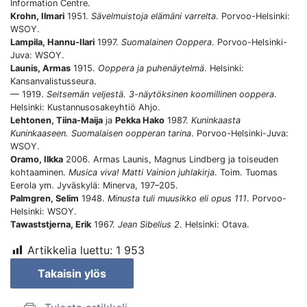
Information Centre.
Krohn, Ilmari
1951.
Sävelmuistoja elämäni varrelta
. Porvoo-Helsinki:
WSOY.
Lampila, Hannu-Ilari
1997.
Suomalainen Ooppera
. Porvoo-Helsinki-
Juva: WSOY.
Launis, Armas
1915.
Ooppera ja puhenäytelmä
. Helsinki:
Kansanvalistusseura.
— 1919.
Seitsemän veljestä. 3-näytöksinen koomillinen ooppera
.
Helsinki: Kustannusosakeyhtiö Ahjo.
Lehtonen, Tiina-Maija
ja
Pekka Hako
1987.
Kuninkaasta
Kuninkaaseen. Suomalaisen oopperan tarina
. Porvoo-Helsinki-Juva:
WSOY.
Oramo, Ilkka
2006. Armas Launis, Magnus Lindberg ja toiseuden
kohtaaminen.
Musica viva! Matti Vainion juhlakirja
. Toim. Tuomas
Eerola ym. Jyväskylä: Minerva, 197–205.
Palmgren, Selim
1948.
Minusta tuli muusikko eli opus 111
. Porvoo-
Helsinki: WSOY.
Tawaststjerna, Erik
1967.
Jean Sibelius 2
. Helsinki: Otava.
Artikkelia luettu:
1 953
Takaisin ylös