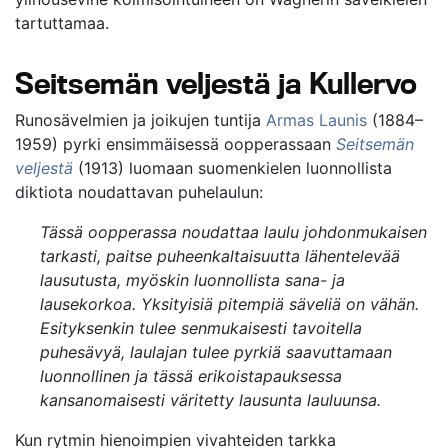
tartuttamaa.
Seitsemän veljestä ja Kullervo
Runosävelmien ja joikujen tuntija
Armas Launis
(1884–
1959) pyrki ensimmäisessä oopperassaan
Seitsemän
veljestä
(1913) luomaan suomenkielen luonnollista
diktiota noudattavan puhelaulun:
Tässä oopperassa noudattaa laulu johdonmukaisen
tarkasti, paitse puheenkaltaisuutta lähentelevää
lausutusta, myöskin luonnollista sana- ja
lausekorkoa. Yksityisiä pitempiä säveliä on vähän.
Esityksenkin tulee senmukaisesti tavoitella
puhesävyä, laulajan tulee pyrkiä saavuttamaan
luonnollinen ja tässä erikoistapauksessa
kansanomaisesti väritetty lausunta lauluunsa.
Kun rytmin hienoimpien vivahteiden tarkka