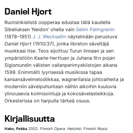
Daniel Hjort
Ruotsinkielistä oopperaa edustaa tällä kaudella
Sibeliuksen ’Neidon’ ohella vain
Selim Palmgrenin
(1878–1951)
J. J. Wecksellin
näytelmään perustuva
Daniel Hjort
(1910/37), jonka libreton säveltäjä
muokkasi itse. Teos sijoittuu Turun linnaan ja sen
ympäristöön Kaarle-herttuan ja Juhana III:n pojan
Sigismundin välisten vallanperimyskiistojen aikana
1599. Enimmälti lyyrisessä musiikissa tapaa
kansansävelmelodiikkaa, wagnerilaisia johtoaiheita ja
moderniin sävelpuhuntaan näihin aikoihin kuuluvia
ylinousevia kolmisointuja ja kokosävelasteikkoja.
Orkesterissa on harpulla tärkeä osuus.
Kirjallisuutta
Hako, Pekka
2002.
Finnish Opera
. Helsinki: Finnish Music