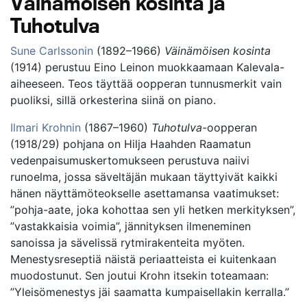
Väinämöisen kosinta ja
Tuhotulva
Sune Carlssonin
(1892–1966)
Väinämöisen kosinta
(1914) perustuu Eino Leinon muokkaamaan Kalevala-
aiheeseen. Teos täyttää oopperan tunnusmerkit vain
puoliksi, sillä orkesterina siinä on piano.
Ilmari Krohnin
(1867–1960)
Tuhotulva
-oopperan
(1918/29) pohjana on Hilja Haahden Raamatun
vedenpaisumuskertomukseen perustuva naiivi
runoelma, jossa säveltäjän mukaan täyttyivät kaikki
hänen näyttämöteokselle asettamansa vaatimukset:
”pohja-aate, joka kohottaa sen yli hetken merkityksen”,
”vastakkaisia voimia”, jännityksen ilmeneminen
sanoissa ja sävelissä rytmirakenteita myöten.
Menestysreseptiä näistä periaatteista ei kuitenkaan
muodostunut. Sen joutui Krohn itsekin toteamaan:
”Yleisömenestys jäi saamatta kumpaisellakin kerralla.”