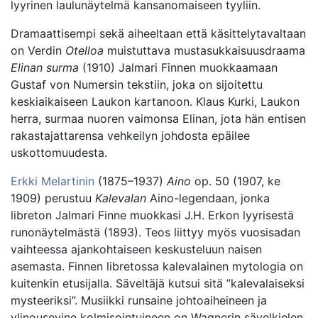
lyyrinen laulunäytelmä kansanomaiseen tyyliin.
Dramaattisempi sekä aiheeltaan että käsittelytavaltaan
on Verdin
Otelloa
muistuttava mustasukkaisuusdraama
Elinan surma
(1910) Jalmari Finnen muokkaamaan
Gustaf von Numersin tekstiin, joka on sijoitettu
keskiaikaiseen Laukon kartanoon. Klaus Kurki, Laukon
herra, surmaa nuoren vaimonsa Elinan, jota hän entisen
rakastajattarensa vehkeilyn johdosta epäilee
uskottomuudesta.
Erkki Melartinin
(1875–1937)
Aino
op. 50 (1907, ke
1909) perustuu
Kalevalan
Aino-legendaan, jonka
libreton Jalmari Finne muokkasi J.H. Erkon lyyrisestä
runonäytelmästä (1893). Teos liittyy myös vuosisadan
vaihteessa ajankohtaiseen keskusteluun naisen
asemasta. Finnen libretossa kalevalainen mytologia on
kuitenkin etusijalla. Säveltäjä kutsui sitä ”kalevalaiseksi
mysteeriksi”. Musiikki runsaine johtoaiheineen ja
ylinousevine kolmisointuineen on Wagnerin sävelkielen