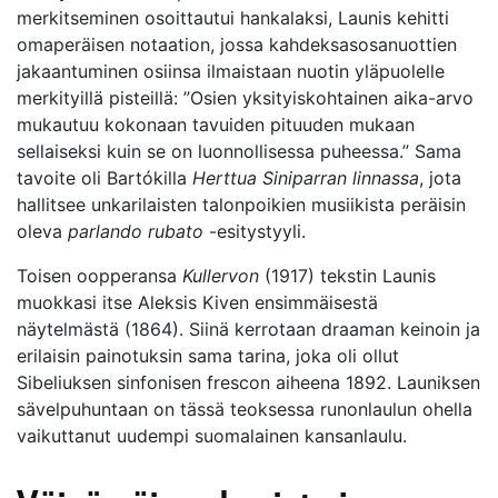
merkitseminen osoittautui hankalaksi, Launis kehitti
omaperäisen notaation, jossa kahdeksasosanuottien
jakaantuminen osiinsa ilmaistaan nuotin yläpuolelle
merkityillä pisteillä: ”Osien yksityiskohtainen aika-arvo
mukautuu kokonaan tavuiden pituuden mukaan
sellaiseksi kuin se on luonnollisessa puheessa.” Sama
tavoite oli Bartókilla
Herttua Siniparran linnassa
, jota
hallitsee unkarilaisten talonpoikien musiikista peräisin
oleva
parlando rubato
-esitystyyli.
Toisen oopperansa
Kullervon
(1917) tekstin Launis
muokkasi itse Aleksis Kiven ensimmäisestä
näytelmästä (1864). Siinä kerrotaan draaman keinoin ja
erilaisin painotuksin sama tarina, joka oli ollut
Sibeliuksen sinfonisen frescon aiheena 1892. Launiksen
sävelpuhuntaan on tässä teoksessa runonlaulun ohella
vaikuttanut uudempi suomalainen kansanlaulu.