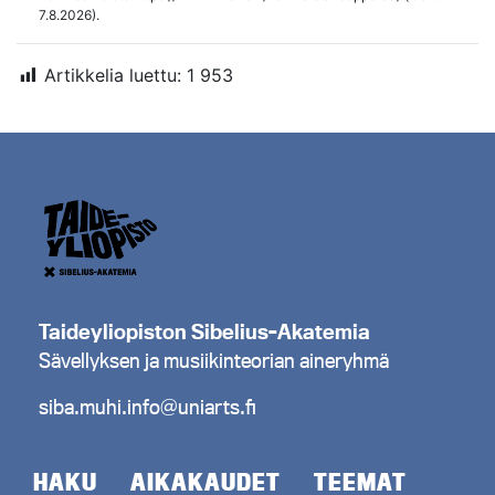
7.8.2026).
Artikkelia luettu:
1 953
Taideyliopiston Sibelius-Akatemia
Sävellyksen ja musiikinteorian aineryhmä
siba.muhi.info@uniarts.fi
HAKU
AIKAKAUDET
TEEMAT