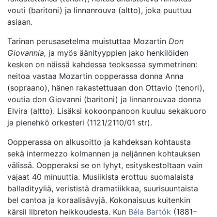
vouti (baritoni) ja linnanrouva (altto), joka puuttuu
asiaan.
Tarinan perusasetelma muistuttaa Mozartin
Don
Giovannia,
ja myös äänityyppien jako henkilöiden
kesken on näissä kahdessa teoksessa symmetrinen:
neitoa vastaa Mozartin oopperassa donna Anna
(sopraano), hänen rakastettuaan don Ottavio (tenori),
voutia don Giovanni (baritoni) ja linnanrouvaa donna
Elvira (altto). Lisäksi kokoonpanoon kuuluu sekakuoro
ja pienehkö orkesteri (1121/2110/01 str).
Oopperassa on alkusoitto ja kahdeksan kohtausta
sekä intermezzo kolmannen ja neljännen kohtauksen
välissä. Oopperaksi se on lyhyt, esityskestoltaan vain
vajaat 40 minuuttia. Musiikista erottuu suomalaista
balladityyliä, verististä dramatiikkaa, suurisuuntaista
bel cantoa ja koraalisävyjä. Kokonaisuus kuitenkin
kärsii libreton heikkoudesta. Kun
Béla Bartók
(1881–