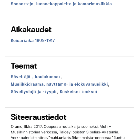
Sonaatteja, luonnekappaleita ja kamarimusiikkia
Aikakaudet
Aikakausi:
Keisariaika 1809-1917
Teemat
,
Teema:
Säveltäjät, koulukunnat
,
Teema:
Musiikkidraama, näyttämö- ja elokuvamusiikki
,
Teema:
Teema:
Sävellyslajit ja -tyypit
Keskeiset teokset
Siteeraustiedot
Oramo, Ilkka
2017. Oopperaa ruotsiksi ja suomeksi. Muhi –
Musiikinhistoriaa verkossa, Taideyliopiston Sibelius-Akatemia.
Verkkoaineisto
https://muhi.uniarts.fi/kotimaista-oopperaa/
(luettu