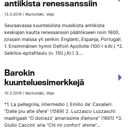
antiikista renessanssiin
13.3.2019 / Murtomäki, Veijo
Seuraavassa kuuntelulista musiikista antiikista
keskiajan kautta renessanssin päätökseen noin 1600,
joissain maissa yli senkin: Englanti, Espanja, Portugali.
1. Ensimmäinen hymni Delfoin Apollolle (100-l e.Kr.) *2.
Seikilos-epitafilaulu (n. 150 j.Kr.) 3.…
Barokin
kuunteluesimerkkejä
10.3.2019 / Murtomäki, Veijo
*1. La pellegrina, intermedio I, Emilio de’ Cavalieri:
“Dalle piu alte sfere” (1589) 2. Luzzasco Luzzaschi:
madrigaali “O dolcezz’ amarissime d’amore” (1601) *3.
Giulio Caccini: aria “Chi mi confort’ ahime”…