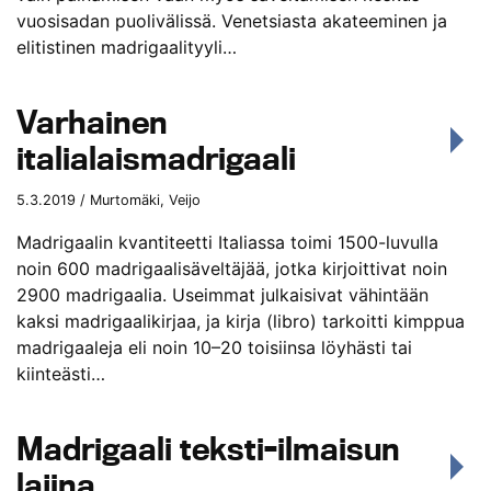
vuosisadan puolivälissä. Venetsiasta akateeminen ja
elitistinen madrigaalityyli…
Varhainen
italialaismadrigaali
5.3.2019 / Murtomäki, Veijo
Madrigaalin kvantiteetti Italiassa toimi 1500-luvulla
noin 600 madrigaalisäveltäjää, jotka kirjoittivat noin
2900 madrigaalia. Useimmat julkaisivat vähintään
kaksi madrigaalikirjaa, ja kirja (libro) tarkoitti kimppua
madrigaaleja eli noin 10–20 toisiinsa löyhästi tai
kiinteästi…
Madrigaali teksti-ilmaisun
lajina