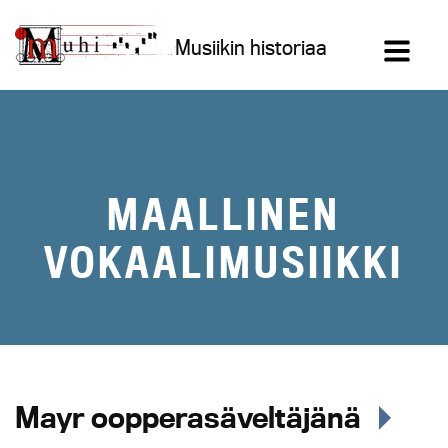
Siirry
sisältöön
Musiikin historiaa
MAALLINEN
VOKAALIMUSIIKKI
Mayr oopperasäveltäjänä