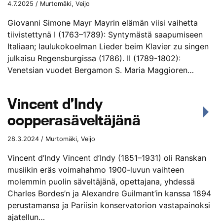
4.7.2025 / Murtomäki, Veijo
Giovanni Simone Mayr Mayrin elämän viisi vaihetta
tiivistettynä I (1763–1789): Syntymästä saapumiseen
Italiaan; laulukokoelman Lieder beim Klavier zu singen
julkaisu Regensburgissa (1786). II (1789-1802):
Venetsian vuodet Bergamon S. Maria Maggioren…
Vincent d’Indy
oopperasäveltäjänä
28.3.2024 / Murtomäki, Veijo
Vincent d’Indy Vincent d’Indy (1851–1931) oli Ranskan
musiikin eräs voimahahmo 1900-luvun vaihteen
molemmin puolin säveltäjänä, opettajana, yhdessä
Charles Bordes’n ja Alexandre Guilmant’in kanssa 1894
perustamansa ja Pariisin konservatorion vastapainoksi
ajatellun…