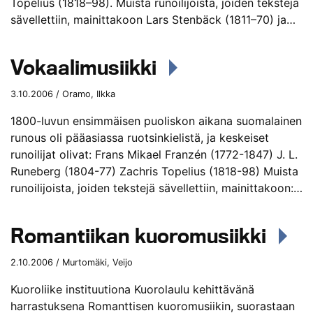
Topelius (1818–98). Muista runoilijoista, joiden tekstejä
sävellettiin, mainittakoon Lars Stenbäck (1811–70) ja…
Vokaalimusiikki
3.10.2006 / Oramo, Ilkka
1800-luvun ensimmäisen puoliskon aikana suomalainen
runous oli pääasiassa ruotsinkielistä, ja keskeiset
runoilijat olivat: Frans Mikael Franzén (1772-1847) J. L.
Runeberg (1804-77) Zachris Topelius (1818-98) Muista
runoilijoista, joiden tekstejä sävellettiin, mainittakoon:…
Romantiikan kuoromusiikki
2.10.2006 / Murtomäki, Veijo
Kuoroliike instituutiona Kuorolaulu kehittävänä
harrastuksena Romanttisen kuoromusiikin, suorastaan