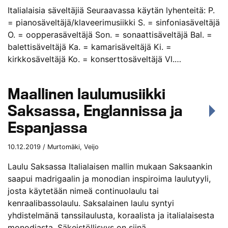
Italialaisia säveltäjiä Seuraavassa käytän lyhenteitä: P.
= pianosäveltäjä/klaveerimusiikki S. = sinfoniasäveltäjä
O. = oopperasäveltäjä Son. = sonaattisäveltäjä Bal. =
balettisäveltäjä Ka. = kamarisäveltäjä Ki. =
kirkkosäveltäjä Ko. = konserttosäveltäjä Vl.…
Maallinen laulumusiikki
Saksassa, Englannissa ja
Espanjassa
10.12.2019 / Murtomäki, Veijo
Laulu Saksassa Italialaisen mallin mukaan Saksaankin
saapui madrigaalin ja monodian inspiroima laulutyyli,
josta käytetään nimeä continuolaulu tai
kenraalibassolaulu. Saksalainen laulu syntyi
yhdistelmänä tanssilaulusta, koraalista ja italialaisesta
monodiasta. Säkeistöllisyys on siinä…