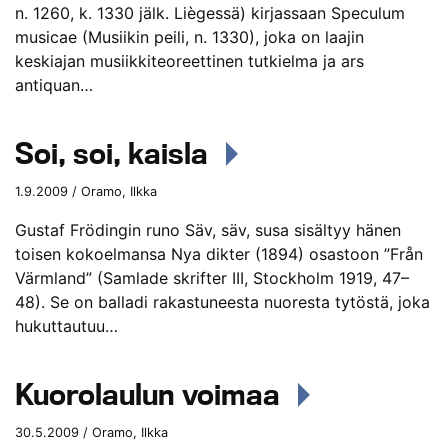
n. 1260, k. 1330 jälk. Liègessä) kirjassaan Speculum
musicae (Musiikin peili, n. 1330), joka on laajin
keskiajan musiikkiteoreettinen tutkielma ja ars
antiquan…
Soi, soi, kaisla
1.9.2009 / Oramo, Ilkka
Gustaf Frödingin runo Säv, säv, susa sisältyy hänen
toisen kokoelmansa Nya dikter (1894) osastoon ”Från
Värmland” (Samlade skrifter III, Stockholm 1919, 47–
48). Se on balladi rakastuneesta nuoresta tytöstä, joka
hukuttautuu…
Kuorolaulun voimaa
30.5.2009 / Oramo, Ilkka