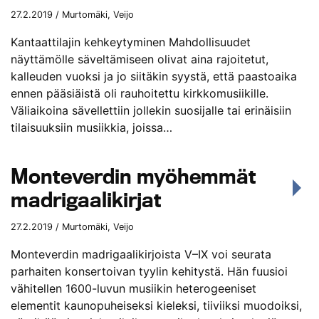
27.2.2019 / Murtomäki, Veijo
Kantaattilajin kehkeytyminen Mahdollisuudet
näyttämölle säveltämiseen olivat aina rajoitetut,
kalleuden vuoksi ja jo siitäkin syystä, että paastoaika
ennen pääsiäistä oli rauhoitettu kirkkomusiikille.
Väliaikoina sävellettiin jollekin suosijalle tai erinäisiin
tilaisuuksiin musiikkia, joissa…
Monteverdin myöhemmät
madrigaalikirjat
27.2.2019 / Murtomäki, Veijo
Monteverdin madrigaalikirjoista V–IX voi seurata
parhaiten konsertoivan tyylin kehitystä. Hän fuusioi
vähitellen 1600-luvun musiikin heterogeeniset
elementit kaunopuheiseksi kieleksi, tiiviiksi muodoiksi,