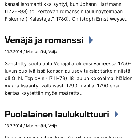
kansallisromantiikka syntyi, kun Johann Hartmann
(1726–93) toi kertovan romanssin laulunäytelmään
Fiskerne (”Kalastajat”, 1780). Christoph Ernst Weyse…
Venäjä ja romanssi
15.7.2014 / Murtomäki, Veijo
Säestetty soololaulu Venäjällä oli ensi vaiheessa 1750-
luvun puolivälissä kansanlaulusovituksia: tärkein niistä
oli G. N. Teplovin (1711–79) 18 laulun kokoelma. Näiden
määrä lisääntyi valtaisasti 1790-luvulla; 1790 ensi
kertaa käytettiin myös määrettä…
Puolalainen laulukulttuuri
13.7.2014 / Murtomäki, Veijo
Puolassa päinvastoin kuin tšekeillä ei kansankielen