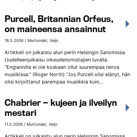
Purcell, Britannian Orfeus,
on maineensa ansainnut
18.5.2006 / Murtomäki, Veijo
Artikkeli on julkaistu alun perin Helsingin Sanomissa.
Uudelleenjulkaisu oikeudenomistajien luvalla.
”Englannilla ei ole koskaan ollut suurempaa neroa
musiikissa.” (Roger North) ”Jos Purcell olisi elänyt, hän
olisi kirjoittanut parempaa musiikkia kuin…
Chabrier — kujeen ja ilveilyn
mestari
11.5.2006 / Murtomäki, Veijo
Artikkeli on julkaistu alun perin Helsingin Sanomissa.