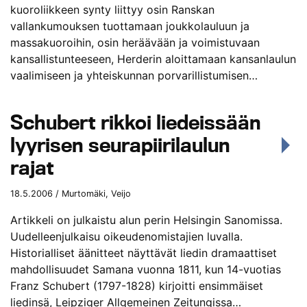
kuoroliikkeen synty liittyy osin Ranskan
vallankumouksen tuottamaan joukkolauluun ja
massakuoroihin, osin heräävään ja voimistuvaan
kansallistunteeseen, Herderin aloittamaan kansanlaulun
vaalimiseen ja yhteiskunnan porvarillistumisen…
Schubert rikkoi liedeissään
lyyrisen seurapiirilaulun
rajat
18.5.2006 / Murtomäki, Veijo
Artikkeli on julkaistu alun perin Helsingin Sanomissa.
Uudelleenjulkaisu oikeudenomistajien luvalla.
Historialliset äänitteet näyttävät liedin dramaattiset
mahdollisuudet Samana vuonna 1811, kun 14-vuotias
Franz Schubert (1797-1828) kirjoitti ensimmäiset
liedinsä, Leipziger Allgemeinen Zeitungissa…