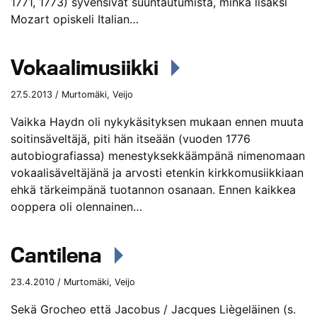
1771, 1773) syvensivät suuntautumista, minkä lisäksi
Mozart opiskeli Italian…
Vokaalimusiikki
27.5.2013 / Murtomäki, Veijo
Vaikka Haydn oli nykykäsityksen mukaan ennen muuta
soitinsäveltäjä, piti hän itseään (vuoden 1776
autobiografiassa) menestyksekkäämpänä nimenomaan
vokaalisäveltäjänä ja arvosti etenkin kirkkomusiikkiaan
ehkä tärkeimpänä tuotannon osanaan. Ennen kaikkea
ooppera oli olennainen…
Cantilena
23.4.2010 / Murtomäki, Veijo
Sekä Grocheo että Jacobus / Jacques Liègeläinen (s.