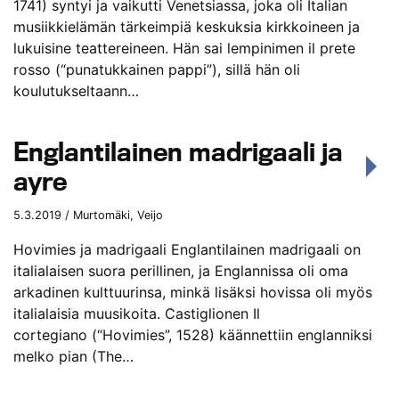
1741) syntyi ja vaikutti Venetsiassa, joka oli Italian
musiikkielämän tärkeimpiä keskuksia kirkkoineen ja
lukuisine teattereineen. Hän sai lempinimen il prete
rosso (“punatukkainen pappi”), sillä hän oli
koulutukseltaann…
Englantilainen madrigaali ja
ayre
5.3.2019 / Murtomäki, Veijo
Hovimies ja madrigaali Englantilainen madrigaali on
italialaisen suora perillinen, ja Englannissa oli oma
arkadinen kulttuurinsa, minkä lisäksi hovissa oli myös
italialaisia muusikoita. Castiglionen Il
cortegiano (“Hovimies”, 1528) käännettiin englanniksi
melko pian (The…