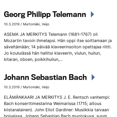
Georg Philipp Telemann
10.3.2019 / Murtomäki, Veijo
ASEMA JA MERKITYS Telemann (1681–1767) oli
Mozartin tavoin ihmelapsi. Hän oppi itse soittamaan ja
säveltämään; 14 päivää klaveerinsoiton opettajaa riitti.
Jo kouluiässä hän hallitsi klaveerin, viulun, huilun,
kitaran, oboen, poikkihuilun,…
Johann Sebastian Bach
10.3.2019 / Murtomäki, Veijo
ELÄMÄNKAARI JA MERKITYS J. E. Rentsch vanhempi:
Bach konserttimestarina Weimarissa (1715; aitous
kiistanalainen). John Eliot Gardiner: Musiikkia taivaan
holveissa. Johann Sebastian Bach muotokuva, suom.