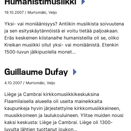
Humanistimusiikki
19.10.2007 / Murtomäki, Veijo
Yksi- vai moniäänisyys? Antiikin musiikista soivuutena
ja sen esityskäytännöistä ei voitu tietää paljoakaan.
Eräs keskeinen kiistanaihe humanisteilla oli se, oliko
Kreikan musiikki ollut yksi- vai moniäänistä. Etenkin
1500-luvun jälkipuolella monet…
Guillaume Dufay
4.10.2007 / Murtomäki, Veijo
Liège ja Cambrai kirkkomusiikkikeskuksina
Flaamilaisella alueella oli useita maineikkaita
kaupunkeja hyvin järjestettyine kirkkomusiikkeineen,
muusikkoineen ja laulukouluineen. Ylitse muiden nousi
kaksi keskusta: Liège ja Cambrai. Liège oli 1300-
luvulta lähtien tuottanut joukon…