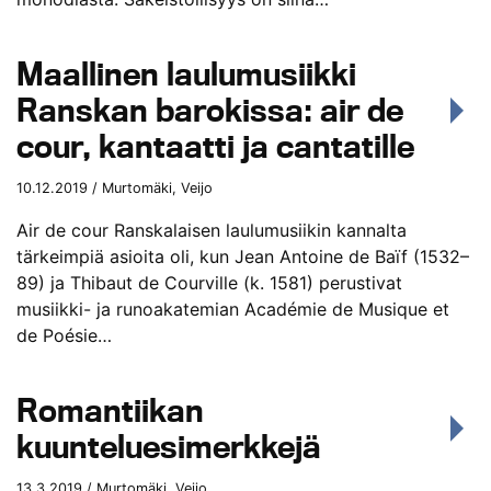
Maallinen laulumusiikki
Ranskan barokissa: air de
cour, kantaatti ja cantatille
10.12.2019 / Murtomäki, Veijo
Air de cour Ranskalaisen laulumusiikin kannalta
tärkeimpiä asioita oli, kun Jean Antoine de Baïf (1532–
89) ja Thibaut de Courville (k. 1581) perustivat
musiikki- ja runoakatemian Académie de Musique et
de Poésie…
Romantiikan
kuunteluesimerkkejä
13.3.2019 / Murtomäki, Veijo