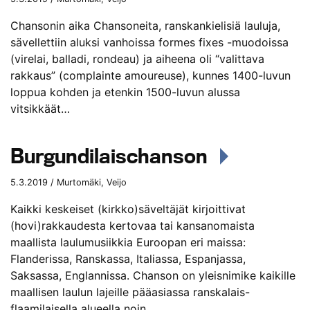
Chansonin aika Chansoneita, ranskankielisiä lauluja,
sävellettiin aluksi vanhoissa formes fixes -muodoissa
(virelai, balladi, rondeau) ja aiheena oli “valittava
rakkaus” (complainte amoureuse), kunnes 1400-luvun
loppua kohden ja etenkin 1500-luvun alussa
vitsikkäät…
Burgundilaischanson
5.3.2019 / Murtomäki, Veijo
Kaikki keskeiset (kirkko)säveltäjät kirjoittivat
(hovi)rakkaudesta kertovaa tai kansanomaista
maallista laulumusiikkia Euroopan eri maissa:
Flanderissa, Ranskassa, Italiassa, Espanjassa,
Saksassa, Englannissa. Chanson on yleisnimike kaikille
maallisen laulun lajeille pääasiassa ranskalais-
flaamilaisella alueella noin…