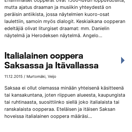
Ensimmäiset oopperat ovat 1500-luvun loppuvuosilta,
mutta ajatus draaman ja musiikin yhteydestä on
peräisin antiikista, jossa näytelmien kuoro-osat
laulettiin, samoin myös dialogit. Keskiaikana oopperan
edeltäjiä olivat liturgiset draamat: mm. Danielin
näytelmä ja Herodeksen näytelmä. Angelo…
Italialainen ooppera
Saksassa ja Itävallassa
11.12.2015 / Murtomäki, Veijo
Saksaa ei ollut olemassa minään yhteisenä käsitteenä
tai kansakuntana, joten riippuen alueesta, kaupungista
tai ruhtinaasta, suosittiinko siellä joko italialaista tai
ranskalaista oopperaa. Eteläisen ja itäisen Saksan
hoveissa italialainen ooppera määräsi…