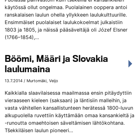
käytössä ollut ongelmaa. Puolalainen ooppera antoi
ranskalaisen laulun ohella yllykkeen laulukulttuurille.
Ensimmäiset puolalaiset laulukokoelmat julkaistiin
1803 ja 1805, ja näissä pääsäveltäjä oli Józef Elsner
(1766–1854),…
Böömi, Määri ja Slovakia
laulumaina
13.7.2014 / Murtomäki, Veijo
Kaikkialla slaavilaisessa maailmassa ensin pitäydyttiin
vieraaseen kieleen (saksaan) ja läntisiin malleihin, ja
vasta vähitellen kansallistunteen herätessä 1800-luvun
alkupuolella ruvettiin käyttämään omaa kansankieltä ja
-runoutta omaehtoisen säveltämisen lähtökohtana.
Tšekkiläisen laulun pioneeri…