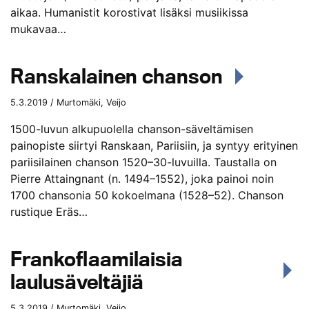
aikaa. Humanistit korostivat lisäksi musiikissa
mukavaa…
Ranskalainen chanson
5.3.2019 / Murtomäki, Veijo
1500-luvun alkupuolella chanson-säveltämisen
painopiste siirtyi Ranskaan, Pariisiin, ja syntyy erityinen
pariisilainen chanson 1520–30-luvuilla. Taustalla on
Pierre Attaingnant (n. 1494–1552), joka painoi noin
1700 chansonia 50 kokoelmana (1528–52). Chanson
rustique Eräs…
Frankoflaamilaisia
laulusäveltäjiä
5.3.2019 / Murtomäki, Veijo