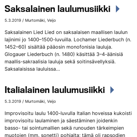
Saksalainen laulumusiikki
5.3.2019 / Murtomäki, Veijo
Saksalainen Lied Lied on saksalaisen maallisen laulun
lajinimi jo 1400–1500-luvuilla. Lochamer Liederbuch (n.
1452–60) sisältää pääosin monofonisia lauluja.
Glogauer Liederbuch (n. 1480) käsittää 3–4-äänisiä
maallis-sakraalisia lauluja sekä soitinsävellyksiä.
Saksalaisissa lauluissa…
Italialainen laulumusiikki
5.3.2019 / Murtomäki, Veijo
Improvisoitu laulu 1400-luvulla Italian hoveissa kukoisti
improvisoitu laulaminen ja säestäminen joidenkin
basso- tai sointumallien sekä runouden tärkeimpien
muotojen (mm. sonetti) pohjalta; tämä oli rapsodien