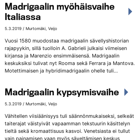
Madrigaalin myöhäisvaihe
Italiassa
5.3.2019 / Murtomäki, Veijo
Vuosi 1580 muodostaa madrigaalin sävellyshistorian
rajapyykin, sillä tuolloin A. Gabrieli julkaisi viimeisen
kirjansa ja Marenzio ensimmäisensä. Madrigaalin
keskuksiksi tulivat nyt Rooma sekä Ferrara ja Mantova.
Motettimaisen ja hybridimadrigaalin ohelle tuli…
Madrigaalin kypsymisvaihe
5.3.2019 / Murtomäki, Veijo
Vähitellen viisiäänisyys tuli säännönmukaiseksi, selkeät
taiterajat väistyivät vapaamman tekstuurin käsittelyn
tieltä sekä kromaattisuus kasvoi. Venetsiasta ei tullut
vain painamisen vaan myös säveltämisen keskus