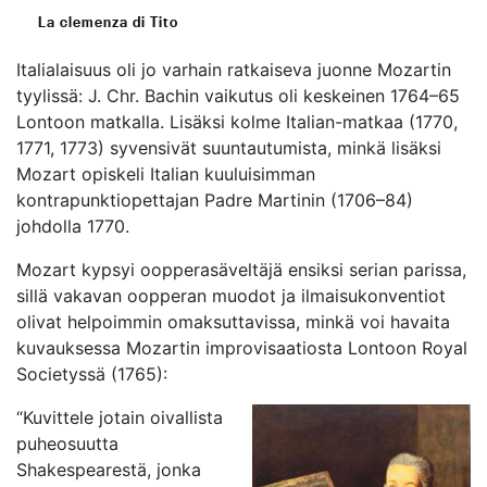
La clemenza di Tito
Italialaisuus oli jo varhain ratkaiseva juonne Mozartin
tyylissä: J. Chr. Bachin vaikutus oli keskeinen 1764–65
Lontoon matkalla. Lisäksi kolme Italian-matkaa (1770,
1771, 1773) syvensivät suuntautumista, minkä lisäksi
Mozart opiskeli Italian kuuluisimman
kontrapunktiopettajan Padre Martinin (1706–84)
johdolla 1770.
Mozart kypsyi oopperasäveltäjä ensiksi serian parissa,
sillä vakavan oopperan muodot ja ilmaisukonventiot
olivat helpoimmin omaksuttavissa, minkä voi havaita
kuvauksessa Mozartin improvisaatiosta Lontoon Royal
Societyssä (1765):
“Kuvittele jotain oivallista
puheosuutta
Shakespearestä, jonka