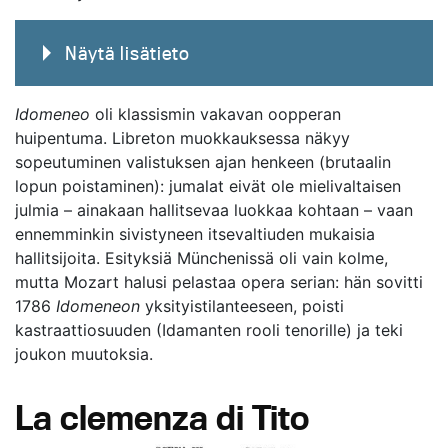
Näytä lisätieto
Idomeneo
oli klassismin vakavan oopperan
huipentuma. Libreton muokkauksessa näkyy
sopeutuminen valistuksen ajan henkeen (brutaalin
lopun poistaminen): jumalat eivät ole mielivaltaisen
julmia – ainakaan hallitsevaa luokkaa kohtaan – vaan
ennemminkin sivistyneen itsevaltiuden mukaisia
hallitsijoita. Esityksiä Münchenissä oli vain kolme,
mutta Mozart halusi pelastaa opera serian: hän sovitti
1786
Idomeneon
yksityistilanteeseen, poisti
kastraattiosuuden (Idamanten rooli tenorille) ja teki
joukon muutoksia.
La clemenza di Tito