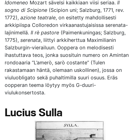
Idomeneo
Mozart sävelsi kaikkiaan viisi seriaa.
Il
sogno di Scipione
(Scipion uni; Salzburg, 1771, rev.
1772),
azione teatrale
, on esitetty mahdollisesti
arkkipiispa Colloredon virkaanastujaisissa serenata-
lajinimellä.
Il rè pastore
(Paimenkuningas; Salzburg,
1775),
serenata
, liittyi arkkiherttua Maximilianin
Salzburgin-vierailuun. Ooppera on melodisesti
ihastuttava teos, jonka suosituin numero on Amintan
rondoaaria “L’amerò, sarò costante” (Tulen
rakastamaan häntä, olemaan uskollinen), jossa on
viuluobligato sekä puhaltimilla suuri osuus. Eräs
oopperan teema löytyy myös G-duuri-
viulukonsertosta.
Lucius Sulla