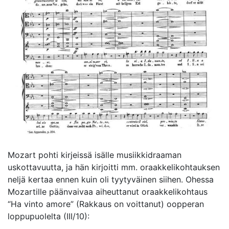
Mozart pohti kirjeissä isälle musiikkidraaman
uskottavuutta, ja hän kirjoitti mm. oraakkelikohtauksen
neljä kertaa ennen kuin oli tyytyväinen siihen. Ohessa
Mozartille päänvaivaa aiheuttanut oraakkelikohtaus
“Ha vinto amore” (Rakkaus on voittanut) oopperan
loppupuolelta (III/10):