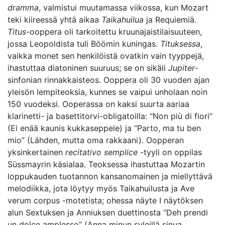
dramma
, valmistui muutamassa viikossa, kun Mozart
teki kiireessä yhtä aikaa
Taikahuilua
ja Requiemiä.
Titus
-ooppera oli tarkoitettu kruunajaistilaisuuteen,
jossa Leopoldista tuli Böömin kuningas.
Tituksessa
,
vaikka monet sen henkilöistä ovatkin vain tyyppejä,
ihastuttaa diatoninen suuruus; se on sikäli
Jupiter
-
sinfonian rinnakkaisteos. Ooppera oli 30 vuoden ajan
yleisön lempiteoksia, kunnes se vaipui unholaan noin
150 vuodeksi. Ooperassa on kaksi suurta aariaa
klarinetti- ja basettitorvi-obligatoilla: “Non più di fiori”
(Ei enää kaunis kukkaseppele) ja “Parto, ma tu ben
mio” (Lähden, mutta oma rakkaani). Oopperan
yksinkertainen
recitativo semplice
-tyyli on oppilas
Süssmayrin käsialaa. Teoksessa ihastuttaa Mozartin
loppukauden tuotannon kansanomainen ja miellyttävä
melodiikka, jota löytyy myös Taikahuilusta ja Ave
verum corpus -motetista; ohessa näyte I näytöksen
alun Sextuksen ja Anniuksen duettinosta “Deh prendi
un dolce amplesso” (Anna minun syleillä sinua