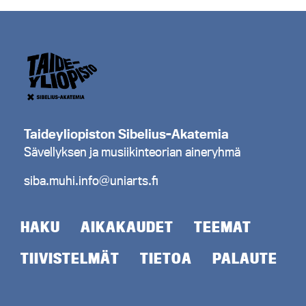
Taideyliopiston Sibelius-Akatemia
Sävellyksen ja musiikinteorian aineryhmä
siba.muhi.info@uniarts.fi
HAKU
AIKAKAUDET
TEEMAT
TIIVISTELMÄT
TIETOA
PALAUTE