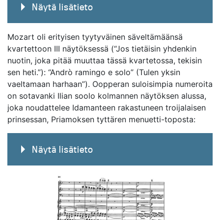
Näytä lisätieto
Mozart oli erityisen tyytyväinen säveltämäänsä
kvartettoon III näytöksessä (“Jos tietäisin yhdenkin
nuotin, joka pitää muuttaa tässä kvartetossa, tekisin
sen heti.”): “Andrò ramingo e solo” (Tulen yksin
vaeltamaan harhaan”). Oopperan suloisimpia numeroita
on sotavanki Ilian soolo kolmannen näytöksen alussa,
joka noudattelee Idamanteen rakastuneen troijalaisen
prinsessan, Priamoksen tyttären menuetti-toposta:
Näytä lisätieto