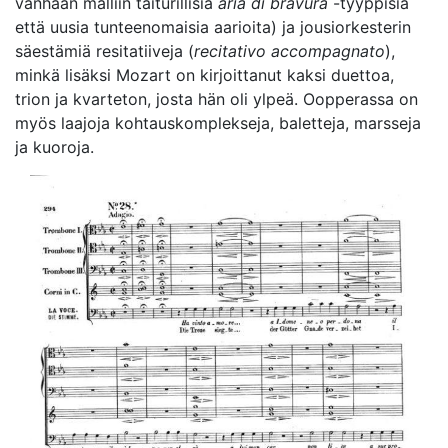
vanhaan malliin taiturillisia
aria di bravura
-tyyppisiä
että uusia tunteenomaisia aarioita) ja jousiorkesterin
säestämiä resitatiiveja (
recitativo accompagnato
),
minkä lisäksi Mozart on kirjoittanut kaksi duettoa,
trion ja kvarteton, josta hän oli ylpeä. Oopperassa on
myös laajoja kohtauskomplekseja, baletteja, marsseja
ja kuoroja.