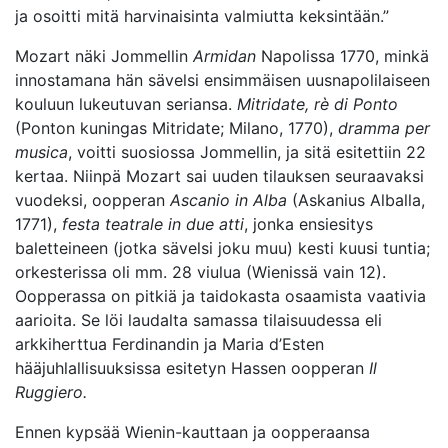
ja osoitti mitä harvinaisinta valmiutta keksintään.”
Mozart näki Jommellin
Armidan
Napolissa 1770, minkä
innostamana hän sävelsi ensimmäisen uusnapolilaiseen
kouluun lukeutuvan seriansa.
Mitridate, rè di Ponto
(Ponton kuningas Mitridate; Milano, 1770),
dramma per
musica
, voitti suosiossa Jommellin, ja sitä esitettiin 22
kertaa. Niinpä Mozart sai uuden tilauksen seuraavaksi
vuodeksi, oopperan
Ascanio in Alba
(Askanius Alballa,
1771),
festa teatrale in due atti
, jonka ensiesitys
baletteineen (jotka sävelsi joku muu) kesti kuusi tuntia;
orkesterissa oli mm. 28 viulua (Wienissä vain 12).
Oopperassa on pitkiä ja taidokasta osaamista vaativia
aarioita. Se löi laudalta samassa tilaisuudessa eli
arkkiherttua Ferdinandin ja Maria d’Esten
hääjuhlallisuuksissa esitetyn Hassen oopperan
Il
Ruggiero.
Ennen kypsää Wienin-kauttaan ja oopperaansa