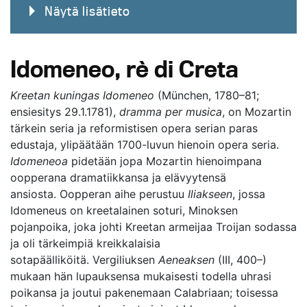
Näytä lisätieto
Idomeneo, rè di Creta
Kreetan kuningas Idomeneo
(München, 1780–81;
ensiesitys 29.1.1781),
dramma per musica
, on Mozartin
tärkein seria ja reformistisen opera serian paras
edustaja, ylipäätään 1700-luvun hienoin opera seria.
Idomeneoa
pidetään jopa Mozartin hienoimpana
oopperana dramatiikkansa ja elävyytensä
ansiosta. Oopperan aihe perustuu
Iliakseen
, jossa
Idomeneus on kreetalainen soturi, Minoksen
pojanpoika, joka johti Kreetan armeijaa Troijan sodassa
ja oli tärkeimpiä kreikkalaisia
sotapäälliköitä. Vergiliuksen
Aeneaksen
(III, 400–)
mukaan hän lupauksensa mukaisesti todella uhrasi
poikansa ja joutui pakenemaan Calabriaan; toisessa