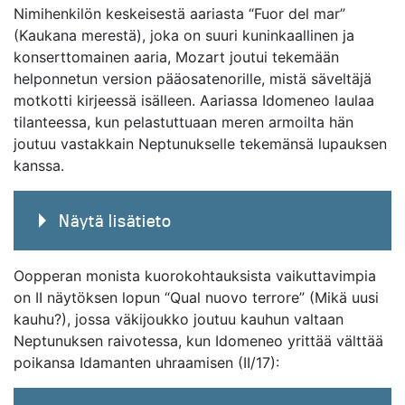
Nimihenkilön keskeisestä aariasta “Fuor del mar”
(Kaukana merestä), joka on suuri kuninkaallinen ja
konserttomainen aaria, Mozart joutui tekemään
helponnetun version pääosatenorille, mistä säveltäjä
motkotti kirjeessä isälleen. Aariassa Idomeneo laulaa
tilanteessa, kun pelastuttuaan meren armoilta hän
joutuu vastakkain Neptunukselle tekemänsä lupauksen
kanssa.
Näytä lisätieto
Oopperan monista kuorokohtauksista vaikuttavimpia
on II näytöksen lopun “Qual nuovo terrore” (Mikä uusi
kauhu?), jossa väkijoukko joutuu kauhun valtaan
Neptunuksen raivotessa, kun Idomeneo yrittää välttää
poikansa Idamanten uhraamisen (II/17):