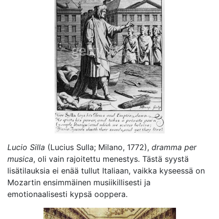
Lucio Silla
(Lucius Sulla; Milano, 1772),
dramma per
musica
, oli vain rajoitettu menestys. Tästä syystä
lisätilauksia ei enää tullut Italiaan, vaikka kyseessä on
Mozartin ensimmäinen musiikillisesti ja
emotionaalisesti kypsä ooppera.