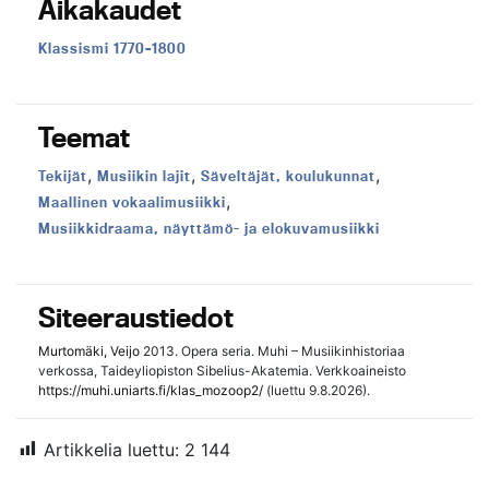
Aikakaudet
Aikakausi:
Klassismi 1770–1800
Teemat
,
,
,
Teema:
Teema:
Teema:
Tekijät
Musiikin lajit
Säveltäjät, koulukunnat
,
Teema:
Maallinen vokaalimusiikki
Teema:
Musiikkidraama, näyttämö- ja elokuvamusiikki
Siteeraustiedot
Murtomäki, Veijo
2013. Opera seria. Muhi – Musiikinhistoriaa
verkossa, Taideyliopiston Sibelius-Akatemia. Verkkoaineisto
https://muhi.uniarts.fi/klas_mozoop2/
(luettu 9.8.2026).
Artikkelia luettu:
2 144