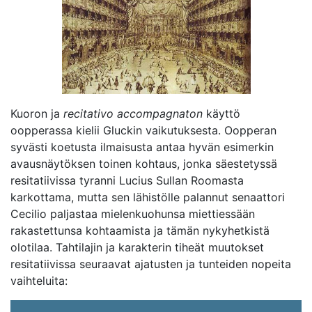
Kuoron ja
recitativo accompagnaton
käyttö
oopperassa kielii Gluckin vaikutuksesta. Oopperan
syvästi koetusta ilmaisusta antaa hyvän esimerkin
avausnäytöksen toinen kohtaus, jonka säestetyssä
resitatiivissa tyranni Lucius Sullan Roomasta
karkottama, mutta sen lähistölle palannut senaattori
Cecilio paljastaa mielenkuohunsa miettiessään
rakastettunsa kohtaamista ja tämän nykyhetkistä
olotilaa. Tahtilajin ja karakterin tiheät muutokset
resitatiivissa seuraavat ajatusten ja tunteiden nopeita
vaihteluita: