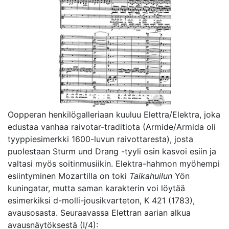
Oopperan henkilögalleriaan kuuluu Elettra/Elektra, joka
edustaa vanhaa raivotar-traditiota (Armide/Armida oli
tyyppiesimerkki 1600-luvun raivottaresta), josta
puolestaan Sturm und Drang -tyyli osin kasvoi esiin ja
valtasi myös soitinmusiikin. Elektra-hahmon myöhempi
esiintyminen Mozartilla on toki
Taikahuilun
Yön
kuningatar, mutta saman karakterin voi löytää
esimerkiksi d-molli-jousikvarteton, K 421 (1783),
avausosasta. Seuraavassa Elettran aarian alkua
avausnäytöksestä (I/4):