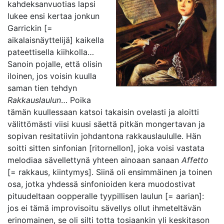
kahdeksanvuotias lapsi
lukee ensi kertaa jonkun
Garrickin [=
aikalaisnäyttelijä] kaikella
pateettisella kiihkolla…
Sanoin pojalle, että olisin
iloinen, jos voisin kuulla
saman tien tehdyn
Rakkauslaulun
… Poika
tämän kuullessaan katsoi takaisin ovelasti ja aloitti
välittömästi viisi kuusi säettä pitkän mongertavan ja
sopivan resitatiivin johdantona rakkauslaululle. Hän
soitti sitten sinfonian [ritornellon], joka voisi vastata
melodiaa sävellettynä yhteen ainoaan sanaan
Affetto
[= rakkaus, kiintymys]. Siinä oli ensimmäinen ja toinen
osa, jotka yhdessä sinfonioiden kera muodostivat
pituudeltaan oopperalle tyypillisen laulun [= aarian]:
jos ei tämä improvisoitu sävellys ollut ihmeteltävän
erinomainen, se oli silti totta tosiaankin yli keskitason