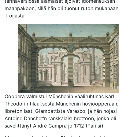
tarinaversiossa alamaiset ajoivat Idomeneuksen
maanpakoon, sillä hän oli tuonut ruton mukanaan
Troijasta.
Ooppera valmistui Münchenin vaaliruhtinas Karl
Theodorin tilauksesta Münchenin hovioopperaan;
libreton laati Giambattista Varesco, ja hän nojasi
Antoine Danchet’n ranskalaislibrettoon, jonka oli
sävelittänyt André Campra jo 1712 (Pariisi).