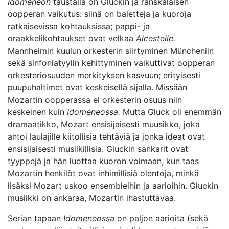
Idomeneon
taustalla on Gluckin ja ranskalaisen
oopperan vaikutus: siinä on baletteja ja kuoroja
ratkaisevissa kohtauksissa; pappi- ja
oraakkelikohtaukset ovat velkaa
Alcestelle.
Mannheimin kuulun orkesterin siirtyminen Müncheniin
sekä sinfoniatyylin kehittyminen vaikuttivat oopperan
orkesteriosuuden merkityksen kasvuun; erityisesti
puupuhaltimet ovat keskeisellä sijalla. Missään
Mozartin oopperassa ei orkesterin osuus niin
keskeinen kuin
Idomeneossa.
Mutta Gluck oli enemmän
dramaatikko, Mozart ensisijaisesti muusikko, joka
antoi laulajille kiitollisia tehtäviä ja jonka ideat ovat
ensisijaisesti musiikillisia. Gluckin sankarit ovat
tyyppejä ja hän luottaa kuoron voimaan, kun taas
Mozartin henkilöt ovat inhimillisiä olentoja, minkä
lisäksi Mozart uskoo ensembleihin ja aarioihin. Gluckin
musiikki on ankaraa, Mozartin ihastuttavaa.
Serian tapaan
Idomeneossa
on paljon aarioita (sekä