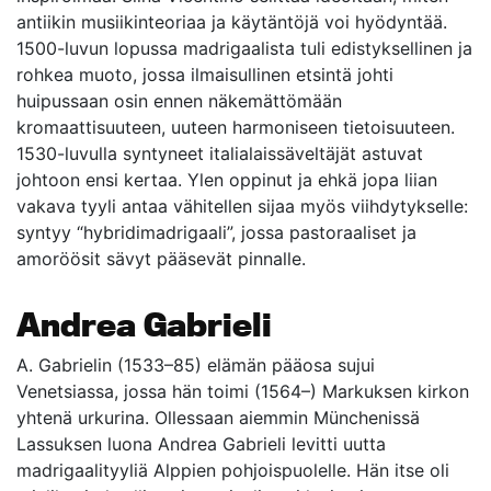
antiikin musiikinteoriaa ja käytäntöjä voi hyödyntää.
1500-luvun lopussa madrigaalista tuli edistyksellinen ja
rohkea muoto, jossa ilmaisullinen etsintä johti
huipussaan osin ennen näkemättömään
kromaattisuuteen, uuteen harmoniseen tietoisuuteen.
1530-luvulla syntyneet italialaissäveltäjät astuvat
johtoon ensi kertaa. Ylen oppinut ja ehkä jopa liian
vakava tyyli antaa vähitellen sijaa myös viihdytykselle:
syntyy “hybridimadrigaali”, jossa pastoraaliset ja
amoröösit sävyt pääsevät pinnalle.
Andrea Gabrieli
A. Gabrielin (1533–85) elämän pääosa sujui
Venetsiassa, jossa hän toimi (1564–) Markuksen kirkon
yhtenä urkurina. Ollessaan aiemmin Münchenissä
Lassuksen luona Andrea Gabrieli levitti uutta
madrigaalityyliä Alppien pohjoispuolelle. Hän itse oli