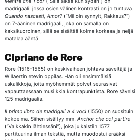
Mentre che ‘l cor
(“Sillä aikaa kun sydän”) on
madrigaali, jossa osien välinen kontrasti on jo tuntuva.
Quando nascesti, Amor?
(“Milloin synnyit, Rakkaus?”)
on 7-ääninen madrigaali, joka on samalla on
kaksikuoroinen, sillä se sisältää kolme korkeaa ja neljä
matalaa ääntä.
Cipriano de Rore
Rore (1516–1565) on keskivaiheen johtava säveltäjä ja
Willaertin etevin oppilas. Hän oli ensimmäisiä
uskalikkoja, joita myöhemmät polvet seurasivat
vapauttaessaan musiikkia kontrapunktista. Rore sävelsi
125 madrigaalia.
Il primo libro de madrigali a 4 voci
(1550) on suosituin
kokoelma. Siihen sisältyy mm.
Anchor che col partire
(“Vaikkakin lähtiessäni”), joka julkaistiin 1577
partituurina ilman tekstiä, mutta muodostui erääksi