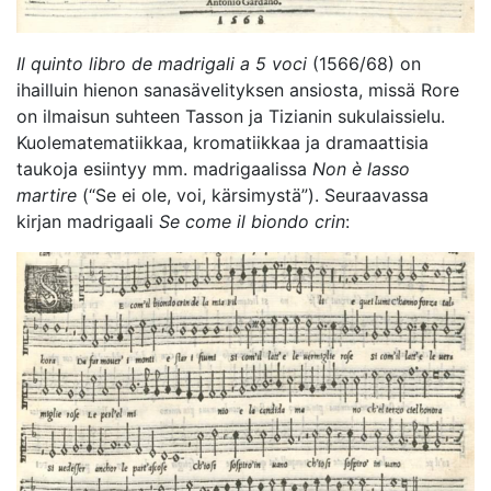
Il quinto libro de madrigali a 5 voci
(1566/68) on
ihailluin hienon sanasävelityksen ansiosta, missä Rore
on ilmaisun suhteen Tasson ja Tizianin sukulaissielu.
Kuolematematiikkaa, kromatiikkaa ja dramaattisia
taukoja esiintyy mm. madrigaalissa
Non è lasso
martire
(“Se ei ole, voi, kärsimystä”). Seuraavassa
kirjan madrigaali
Se come il biondo crin
: