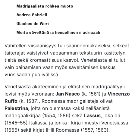
Madrigaalista rohkea muoto
Andrea Gabrieli
Giaches de Wert
Muita säveltäjiä ja hengellinen madrigaali
Vähitellen viisiäänisyys tuli säännönmukaiseksi, selkeät
taiterajat väistyivät vapaamman tekstuurin käsittelyn
tieltä sekä kromaattisuus kasvoi. Venetsiasta ei tullut
vain painamisen vaan myös säveltämisen keskus
vuosisadan puolivälissä.
Venetsiasta akateeminen ja elitistinen madrigaalityyli
levisi myös Veronaan:
Jan Nasco
(k. 1561) ja
Vincenzo
Ruffo
(k. 1587). Roomassa madrigalisteja olivat
Palestrina
, jolta on olemassa kaksi neliäänistä
madrigaalikirjaa (1554, 1586) sekä
Lassus
, joka oli
(1545–55) Italiassa ja jonka I kirja ilmestyi Venetsiassa
(1555) sekä kirjat II–III Roomassa (1557, 1563).