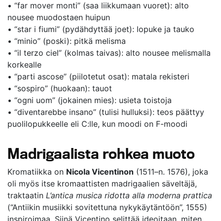
• “far mover monti” (saa liikkumaan vuoret): alto
nousee muodostaen huipun
• “star i fiumi” (pydähdyttää joet): lopuke ja tauko
• “minio” (poski): pitkä melisma
• “il terzo ciel” (kolmas taivas): alto nousee melismalla
korkealle
• “parti ascose” (piilotetut osat): matala rekisteri
• “sospiro” (huokaan): tauot
• “ogni uom” (jokainen mies): usieta toistoja
• “diventarebbe insano” (tulisi hulluksi): teos päättyy
puolilopukkeelle eli C:lle, kun moodi on F-moodi
Madrigaalista rohkea muoto
Kromatiikka on
Nicola Vicentinon
(1511–n. 1576), joka
oli myös itse kromaattisten madrigaalien säveltäjä,
traktaatin
L’antica musica ridotta alla moderna prattica
(“Antiikin musiikki sovitettuna nykykäytäntöön”, 1555)
inspiroimaa. Siinä Vicentino selittää ideoitaan, miten