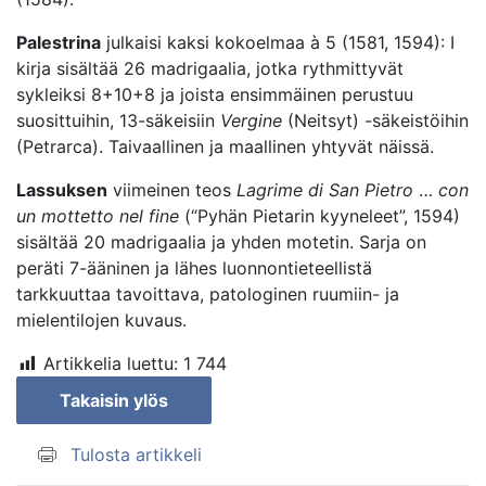
Palestrina
julkaisi kaksi kokoelmaa à 5 (1581, 1594): I
kirja sisältää 26 madrigaalia, jotka rythmittyvät
sykleiksi 8+10+8 ja joista ensimmäinen perustuu
suosittuihin, 13-säkeisiin
Vergine
(Neitsyt) -säkeistöihin
(Petrarca). Taivaallinen ja maallinen yhtyvät näissä.
Lassuksen
viimeinen teos
Lagrime di San Pietro
…
con
un mottetto nel fine
(“Pyhän Pietarin kyyneleet”, 1594)
sisältää 20 madrigaalia ja yhden motetin. Sarja on
peräti 7-ääninen ja lähes luonnontieteellistä
tarkkuuttaa tavoittava, patologinen ruumiin- ja
mielentilojen kuvaus.
Artikkelia luettu:
1 744
Takaisin ylös
Tulosta artikkeli