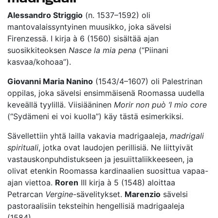
Alessandro Striggio
(n. 1537–1592) oli
mantovalaissyntyinen muusikko, joka sävelsi
Firenzessä. I kirja à 6 (1560) sisältää ajan
suosikkiteoksen
Nasce la mia pena
(“Piinani
kasvaa/kohoaa”).
Giovanni Maria Nanino
(1543/4–1607) oli Palestrinan
oppilas, joka sävelsi ensimmäisenä Roomassa uudella
keveällä tyylillä. Viisiääninen
Morir non può ‘l mio core
(“Sydämeni ei voi kuolla”) käy tästä esimerkiksi.
Sävellettiin yhtä lailla vakavia madrigaaleja,
madrigali
spirituali
, jotka ovat laudojen perillisiä. Ne liittyivät
vastauskonpuhdistukseen ja jesuiittaliikkeeseen, ja
olivat etenkin Roomassa kardinaalien suosittua vapaa-
ajan viettoa.
Roren
III kirja à 5 (1548) aloittaa
Petrarcan
Vergine
-sävelitykset.
Marenzio
sävelsi
pastoraalisiin teksteihin hengellisiä madrigaaleja
(1584).