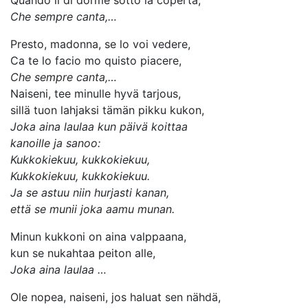
Quando il di dorme sotto la coperta,
Che sempre canta,…
Presto, madonna, se lo voi vedere,
Ca te lo facio mo quisto piacere,
Che sempre canta,…
Naiseni, tee minulle hyvä tarjous,
sillä tuon lahjaksi tämän pikku kukon,
Joka aina laulaa kun päivä koittaa
kanoille ja sanoo:
Kukkokiekuu, kukkokiekuu,
Kukkokiekuu, kukkokiekuu.
Ja se astuu niin hurjasti kanan,
että se munii joka aamu munan.
Minun kukkoni on aina valppaana,
kun se nukahtaa peiton alle,
Joka aina laulaa …
Ole nopea, naiseni, jos haluat sen nähdä,