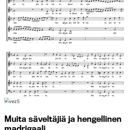
Muita säveltäjiä ja hengellinen
madrigaali