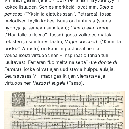
kokeellisuuden. Sen esimerkkejä ovat mm.
Solo e
pensoso
(“Yksin ja ajatuksissani”, Petrarca), jossa
melodisen tyylin kokeellisuus on tuntuvaa (suuria
hyppyjä ja samaan suuntaan);
Giunto alla tomba
(“Haudalle tulleena”, Tasso), jossa vallitsee matala
rekisteri ja sointuresitaatio;
Vaghi boschetti
(“Kauniita
puskia”, Ariosto) on kauniin pastoraalinen ja
vokaalisesti virtuoosinen – inspiraatio tähän tuli
luultavasti Ferraran “kolmelta naiselta” (
tre donne di
Ferrara
), jotka olivat ajan uudistavia huippulaulajia.
Seuraavassa VIII madrigaalikirjan viehättävä ja
virtuoosinen
Vezzosi augelli
(Tasso)
.