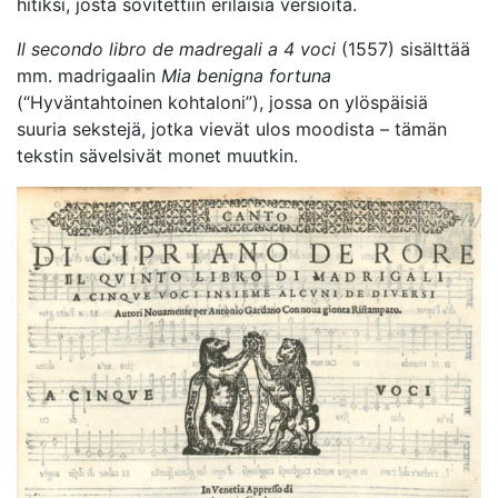
hitiksi, josta sovitettiin erilaisia versioita.
Il secondo libro de madregali a 4 voci
(1557) sisälttää
mm. madrigaalin
Mia benigna fortuna
(“Hyväntahtoinen kohtaloni”), jossa on ylöspäisiä
suuria sekstejä, jotka vievät ulos moodista – tämän
tekstin sävelsivät monet muutkin.