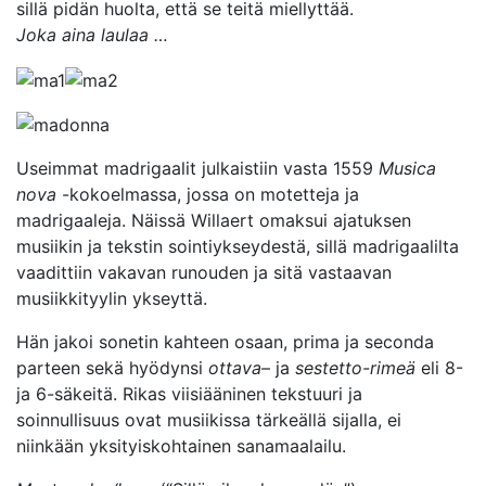
sillä pidän huolta, että se teitä miellyttää.
Joka aina laulaa …
Useimmat madrigaalit julkaistiin vasta 1559
Musica
nova
-kokoelmassa, jossa on motetteja ja
madrigaaleja. Näissä Willaert omaksui ajatuksen
musiikin ja tekstin sointiykseydestä, sillä madrigaalilta
vaadittiin vakavan runouden ja sitä vastaavan
musiikkityylin ykseyttä.
Hän jakoi sonetin kahteen osaan, prima ja seconda
parteen sekä hyödynsi
ottava
– ja
sestetto-rimeä
eli 8-
ja 6-säkeitä. Rikas viisiääninen tekstuuri ja
soinnullisuus ovat musiikissa tärkeällä sijalla, ei
niinkään yksityiskohtainen sanamaalailu.