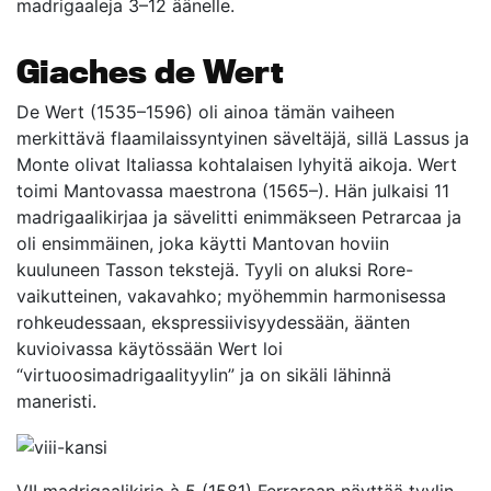
madrigaaleja 3–12 äänelle.
Giaches de Wert
De Wert (1535–1596) oli ainoa tämän vaiheen
merkittävä flaamilaissyntyinen säveltäjä, sillä Lassus ja
Monte olivat Italiassa kohtalaisen lyhyitä aikoja. Wert
toimi Mantovassa maestrona (1565–). Hän julkaisi 11
madrigaalikirjaa ja sävelitti enimmäkseen Petrarcaa ja
oli ensimmäinen, joka käytti Mantovan hoviin
kuuluneen Tasson tekstejä. Tyyli on aluksi Rore-
vaikutteinen, vakavahko; myöhemmin harmonisessa
rohkeudessaan, ekspressiivisyydessään, äänten
kuvioivassa käytössään Wert loi
“virtuoosimadrigaalityylin” ja on sikäli lähinnä
maneristi.
VII madrigaalikirja à 5 (1581) Ferraraan näyttää tyylin