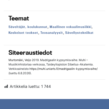
Teemat
,
,
Teema:
Teema:
Säveltäjät, koulukunnat
Maallinen vokaalimusiikki
,
,
Teema:
Teema:
Teema:
Keskeiset teokset
Teosanalyysit
Sävellystekniikat
Siteeraustiedot
Murtomäki, Veijo
2019. Madrigaalin kypsymisvaihe. Muhi –
Musiikinhistoriaa verkossa, Taideyliopiston Sibelius-Akatemia.
Verkkoaineisto
https://muhi.uniarts.fi/madrigaalin-kypsymisvaihe/
(luettu 6.8.2026).
Artikkelia luettu:
1 744