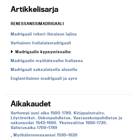
Artikkelisarja
RENESSANSSIMADRIGAALI
Madrigaali teksti-ilmaisun lajina
Varhainen italialaismadrigaali
Madrigaalin kypsymisvaihe
Madrigaalin myöhäisvaihe Italiassa
Madrigaali saksalaisella alueella
Englantilainen madrigaali ja ayre
Aikakaudet
Aikakausi:
Varhempi uusi aika 1500-1789. Kirjapainotaito.
Löytöretket. Uskonpuhdistus. Vastauskonpuhdistus ja
uskonsodat 1543–1650. Yksinvaltius 1650–1720.
Valistusaika 1700–1789
,
Aikakausi:
Myöhäisrenessanssi 1530–1620