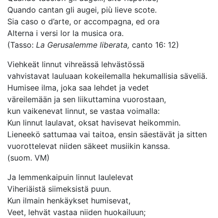
Quando cantan gli augei, più lieve scote.
Sia caso o d’arte, or accompagna, ed ora
Alterna i versi lor la musica ora.
(Tasso:
La Gerusalemme liberata,
canto 16: 12)
Viehkeät linnut vihreässä lehvästössä
vahvistavat lauluaan kokeilemalla hekumallisia säveliä.
Humisee ilma, joka saa lehdet ja vedet
väreilemään ja sen liikuttamina vuorostaan,
kun vaikenevat linnut, se vastaa voimalla:
Kun linnut laulavat, oksat havisevat heikommin.
Lieneekö sattumaa vai taitoa, ensin säestävät ja sitten
vuorottelevat niiden säkeet musiikin kanssa.
(suom. VM)
Ja lemmenkaipuin linnut laulelevat
Viheriäistä siimeksistä puun.
Kun ilmain henkäykset humisevat,
Veet, lehvät vastaa niiden huokailuun;