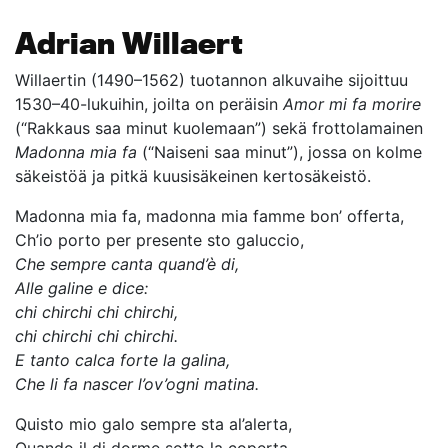
Adrian Willaert
Willaertin (1490–1562) tuotannon alkuvaihe sijoittuu
1530–40-lukuihin, joilta on peräisin
Amor mi fa morire
(“Rakkaus saa minut kuolemaan”) sekä frottolamainen
Madonna mia fa
(“Naiseni saa minut”), jossa on kolme
säkeistöä ja pitkä kuusisäkeinen kertosäkeistö.
Madonna mia fa, madonna mia famme bon’ offerta,
Ch’io porto per presente sto galuccio,
Che sempre canta quand’è di,
Alle galine e dice:
chi chirchi chi chirchi,
chi chirchi chi chirchi.
E tanto calca forte la galina,
Che li fa nascer l’ov’ogni matina.
Quisto mio galo sempre sta al’alerta,