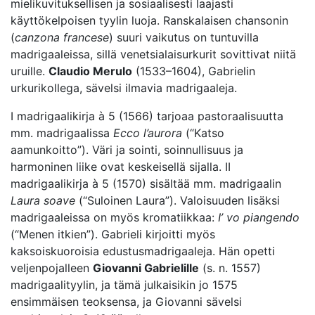
mielikuvituksellisen ja sosiaalisesti laajasti
käyttökelpoisen tyylin luoja. Ranskalaisen chansonin
(
canzona francese
) suuri vaikutus on tuntuvilla
madrigaaleissa, sillä venetsialaisurkurit sovittivat niitä
uruille.
Claudio Merulo
(1533–1604), Gabrielin
urkurikollega, sävelsi ilmavia madrigaaleja.
I madrigaalikirja à 5 (1566) tarjoaa pastoraalisuutta
mm. madrigaalissa
Ecco l’aurora
(“Katso
aamunkoitto”). Väri ja sointi, soinnullisuus ja
harmoninen liike ovat keskeisellä sijalla. II
madrigaalikirja à 5 (1570) sisältää mm. madrigaalin
Laura soave
(“Suloinen Laura”). Valoisuuden lisäksi
madrigaaleissa on myös kromatiikkaa:
I’ vo piangendo
(“Menen itkien”). Gabrieli kirjoitti myös
kaksoiskuoroisia edustusmadrigaaleja. Hän opetti
veljenpojalleen
Giovanni Gabrielille
(s. n. 1557)
madrigaalityylin, ja tämä julkaisikin jo 1575
ensimmäisen teoksensa, ja Giovanni sävelsi