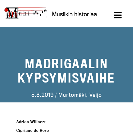
Siirry
sisältöön
Musiikin historiaa
MADRIGAALIN
KYPSYMISVAIHE
5.3.2019 /
Murtomäki, Veijo
Adrian Willaert
Cipriano de Rore