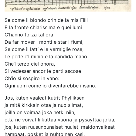
Se come il biondo crin de la mia Filli
E la fronte chiarissima e quei lumi
C’hanno forza tal ora
Da far mover i monti e star i fiumi,
Se come il latt’ e le vermiglie rose,
Le perle e’l minio e la candida mano
Che’l terzo ciel onora,
Si vedesser ancor le parti ascose
Ch’io sì sospiro in vano:
Ogni uom come io diventarebbe insano.
Jos, kuten vaaleat kutrit Phyllikseni
ja mitä kirkkain otsa ja nuo silmät,
joilla on voimaa joka hetki niin,
että ne voivat liikuttaa vuoria ja pysäyttää jokia,
jos, kuten ruusunpunaiset huulet, maidonvalkeat
hampaat, posket ja puhtoinen käsi,