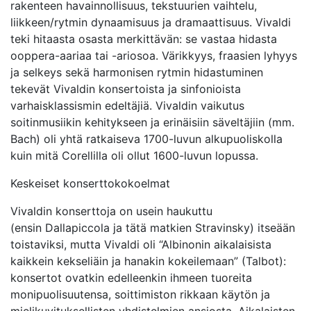
rakenteen havainnollisuus, tekstuurien vaihtelu,
liikkeen/rytmin dynaamisuus ja dramaattisuus. Vivaldi
teki hitaasta osasta merkittävän: se vastaa hidasta
ooppera-aariaa tai -ariosoa. Värikkyys, fraasien lyhyys
ja selkeys sekä harmonisen rytmin hidastuminen
tekevät Vivaldin konsertoista ja sinfonioista
varhaisklassismin edeltäjiä. Vivaldin vaikutus
soitinmusiikin kehitykseen ja erinäisiin säveltäjiin (mm.
Bach) oli yhtä ratkaiseva 1700-luvun alkupuoliskolla
kuin mitä Corellilla oli ollut 1600-luvun lopussa.
Keskeiset konserttokokoelmat
Vivaldin konserttoja on usein haukuttu
(ensin Dallapiccola ja tätä matkien Stravinsky) itseään
toistaviksi, mutta Vivaldi oli “Albinonin aikalaisista
kaikkein kekseliäin ja hanakin kokeilemaan” (Talbot):
konsertot ovatkin edelleenkin ihmeen tuoreita
monipuolisuutensa, soittimiston rikkaan käytön ja
mielikuvituksellisten yhdistelmien ansiosta. Aikalaisten