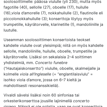
soolosoittimelle: pääosa viululle (yli 230), mutta myös
fagotille (40), sellolle (27), oboelle (17), huilulle
(16),viola d’amorelle (7), nokkahuilulle (2), flautinolle eli
piccolonokkahuilulle (3); konserttoja löytyy myös
trumpetille, käyrätorvelle, klarinetille (!), mandoliinille ja
luutulle.
Useamman soolosoittimen konsertoista teokset
kahdelle viululle ovat yleisimpiä; niitä on myös kahdelle
sellolle, mandoliinille, huilulle, oboelle, trumpetille ja
käyrätorvelle. Lisäksi on sekalaisia 2–4 soittimen
yhdistelmiä, mm.
Concerto funebre
(“Hautajaiskonsertto”) viululle, oboelle, skalmeijalle ja
kolmelle
viola all’Ingleselle
(= “englantilaisviulu” =
isohko viola d’amore, jossa on 6–7 kieltä ja
mahdollisesti resonanssikieliä).
Vivaldi sävelsi lisäksi noin 60 sinfoniaa tai
orkesterikonserttoa jousille lajinimellä
concerto
ripieno.
Näissä ei ole solistia, vaan ne ovat konserttoja