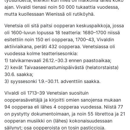
ajan. Vivaldi tienasi noin 50 000 tukaattia vuodessa,
mutta kuollessaan Wienissä oli rutiköyhä.
Venetsia oli sitä paitsi oopperan keskuspaikkoja, jossa
oli 1600-luvun lopussa 18 teatteria: 1680–1700 niissä
esitettiin noin 150 eri oopperaa, 1700–43, Vivaldin
aktiiviaikana, peräti 432 oopperaa. Venetsiassa oli
vuodessa kolme teatterisesonkia:
1) talvikarnevaali 26.12.–30.3 ennen paastoaikaa;
2) kevät Taivaaseenastumispäivästä (helatorstaista)
30.6. saakka;
3) syyssesonki 1.9.–30.11. adventtiin saakka.
Vivaldi oli 1713–39 Venetsian suosituin
oopperasäveltäjä ja kirjoitti omien sanojensa mukaan
94 oopperaa eli lähes 4 oopperaa vuodessa. Niistä 77
on pystytty dokumentoimaan, ja noin 55 librettoa ja 21
oopperan musiikki on (lähes) kokonaisuudessaan
säilynyt; osa oopperoista on tosin pasticcioja.