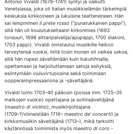
Antonio Vivaldi (1678–1741) syntyi ja vaikutti
Venetsiassa, joka oli Italian musiikkielämän tärkeimpiä
keskuksia kirkkoineen ja lukuisine teattereineen. Hän
sai lempinimen
il prete rosso
(“punatukkainen pappi”),
sillä hän oli koulutukseltaann kirkonmies (1693
tonsuuri, 1696 alttaripalvelija/apupappi, 1700 diakoni,
1703 pappi). Vivaldi omistautui musiikille heikon
terveytensä vuoksi, mitä tosin monen oli vaikea uskoa,
sillä hän rupesi säveltämään kuin liukuhihnalla,
opettamaan ja harjoituttamaan satoja esityksiä,
esiintymään viuluvirtuoosina sekä toimimaan
oopperaimpressaariona ja -säveltäjänä.
Vivaldi toimi 1703–40 pääosin (poissa mm. 1725–35
matkojen vuoksi) opettajana ja soitinsäveltäjänä
(
maestro di violino
), musiikinjohtajana
(1709–?/viimeistään 1716–
maestro de’ concerti
) ja
kirkkomusiikin säveltäjänä (1713–), mikä tarkoitti
käytännössä toimimista myös
maestro di coro
-