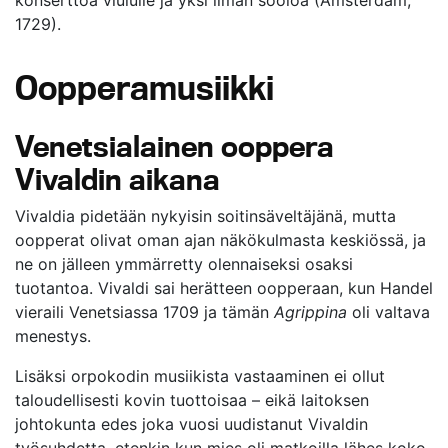
1729).
Oopperamusiikki
Venetsialainen ooppera
Vivaldin aikana
Vivaldia pidetään nykyisin soitinsäveltäjänä, mutta
oopperat olivat oman ajan näkökulmasta keskiössä, ja
ne on jälleen ymmärretty olennaiseksi osaksi
tuotantoa. Vivaldi sai herätteen oopperaan, kun Handel
vieraili Venetsiassa 1709 ja tämän
Agrippina
oli valtava
menestys.
Lisäksi orpokodin musiikista vastaaminen ei ollut
taloudellisesti kovin tuottoisaa – eikä laitoksen
johtokunta edes joka vuosi uudistanut Vivaldin
työsuhdetta, etenkin kun mies oli matkoilla lähes koko