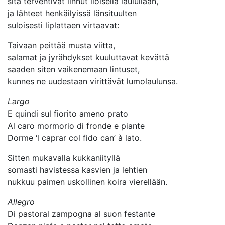
sitä tervehtivät linnut iloisella laulullaan,
ja lähteet henkäilyissä länsituulten
suloisesti liplattaen virtaavat:
Taivaan peittää musta viitta,
salamat ja jyrähdykset kuuluttavat kevättä
saaden siten vaikenemaan lintuset,
kunnes ne uudestaan virittävät lumolaulunsa.
Largo
E quindi sul fiorito ameno prato
Al caro mormorio di fronde e piante
Dorme ‘l caprar col fido can’ à lato.
Sitten mukavalla kukkaniityllä
somasti havistessa kasvien ja lehtien
nukkuu paimen uskollinen koira vierellään.
Allegro
Di pastoral zampogna al suon festante