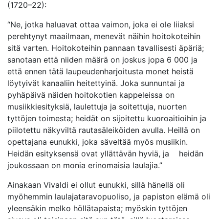
(1720–22):
“Ne, jotka haluavat ottaa vaimon, joka ei ole liiaksi
perehtynyt maailmaan, menevät näihin hoitokoteihin
sitä varten. Hoitokoteihin pannaan tavallisesti äpäriä;
sanotaan että niiden määrä on joskus jopa 6 000 ja
että ennen tätä laupeudenharjoitusta monet heistä
löytyivät kanaaliin heitettyinä. Joka sunnuntai ja
pyhäpäivä näiden hoitokotien kappeleissa on
musiikkiesityksiä, laulettuja ja soitettuja, nuorten
tyttöjen toimesta; heidät on sijoitettu kuoroaitioihin ja
piilotettu näkyviltä rautasäleiköiden avulla. Heillä on
opettajana eunukki, joka säveltää myös musiikin.
Heidän esityksensä ovat yllättävän hyviä, ja heidän
joukossaan on monia erinomaisia laulajia.”
Ainakaan Vivaldi ei ollut eunukki, sillä hänellä oli
myöhemmin laulajataravopuoliso, ja papiston elämä oli
yleensäkin melko höllätapaista; myöskin tyttöjen