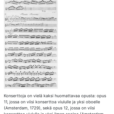
Konserttoja on vielä kaksi huomattavaa opusta: opus
11, jossa on viisi konserttoa viululle ja yksi oboelle
(Amsterdam, 1729), sekä opus 12, jossa on viisi
konserttoa viululle ja yksi ilman sooloa (Amsterdam,