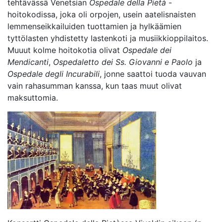
tehtävässä Venetsian
Ospedale della Pietà
-
hoitokodissa, joka oli orpojen, usein aatelisnaisten
lemmenseikkailuiden tuottamien ja hylkäämien
tyttölasten yhdistetty lastenkoti ja musiikkioppilaitos.
Muuut kolme hoitokotia olivat
Ospedale dei
Mendicanti
,
Ospedaletto dei Ss. Giovanni e Paolo
ja
Ospedale degli Incurabili
, jonne saattoi tuoda vauvan
vain rahasumman kanssa, kun taas muut olivat
maksuttomia.