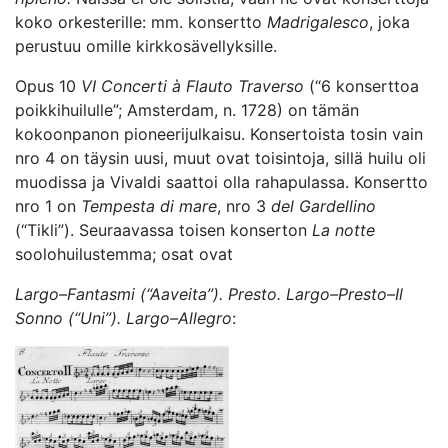
koko orkesterille: mm. konsertto
Madrigalesco
, joka
perustuu omille kirkkosävellyksille.
Opus 10
VI Concerti à Flauto Traverso
(“6 konserttoa
poikkihuilulle”; Amsterdam, n. 1728) on tämän
kokoonpanon pioneerijulkaisu. Konsertoista tosin vain
nro 4 on täysin uusi, muut ovat toisintoja, sillä huilu oli
muodissa ja Vivaldi saattoi olla rahapulassa. Konsertto
nro 1 on
Tempesta di mare
, nro 3
del Gardellino
(“Tikli”). Seuraavassa toisen konserton
La notte
soolohuilustemma; osat ovat
Largo–Fantasmi (“Aaveita”). Presto. Largo–Presto–Il
Sonno (“Uni”). Largo–Allegro
: