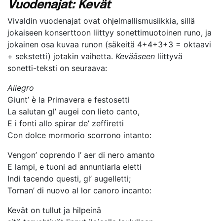
Vuodenajat: Kevät
Vivaldin vuodenajat ovat ohjelmallismusiikkia, sillä
jokaiseen konserttoon liittyy sonettimuotoinen runo, ja
jokainen osa kuvaa runon (säkeitä 4+4+3+3 = oktaavi
+ sekstetti) jotakin vaihetta.
Kevääseen
liittyvä
sonetti-teksti on seuraava:
Allegro
Giunt’ è la Primavera e festosetti
La salutan gl’ augei con lieto canto,
E i fonti allo spirar de’ zeffiretti
Con dolce mormorio scorrono intanto:
Vengon’ coprendo l’ aer di nero amanto
E lampi, e tuoni ad annuntiarla eletti
Indi tacendo questi, gl’ augelletti;
Tornan’ di nuovo al lor canoro incanto:
Kevät on tullut ja hilpeinä