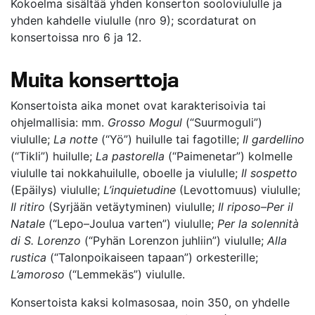
Kokoelma sisältää yhden konserton sooloviululle ja
yhden kahdelle viululle (nro 9); scordaturat on
konsertoissa nro 6 ja 12.
Muita konserttoja
Konsertoista aika monet ovat karakterisoivia tai
ohjelmallisia: mm.
Grosso Mogul
(“Suurmoguli”)
viululle;
La notte
(“Yö”) huilulle tai fagotille;
Il gardellino
(“Tikli”) huilulle;
La pastorella
(“Paimenetar”) kolmelle
viululle tai nokkahuilulle, oboelle ja viululle;
Il sospetto
(Epäilys) viululle;
L’inquietudine
(Levottomuus) viululle;
Il ritiro
(Syrjään vetäytyminen) viululle;
Il riposo–Per il
Natale
(“Lepo–Joulua varten”) viululle;
Per la solennità
di S. Lorenzo
(“Pyhän Lorenzon juhliin”) viululle;
Alla
rustica
(“Talonpoikaiseen tapaan”) orkesterille;
L’amoroso
(“Lemmekäs”) viululle.
Konsertoista kaksi kolmasosaa, noin 350, on yhdelle