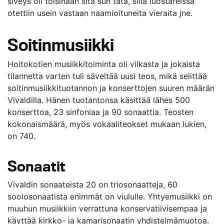
siveys oli toisinaan sitä sun tätä, sillä luostareissa
otettiin usein vastaan naamioituneita vieraita jne.
Soitinmusiikki
Hoitokotien musiikkitoiminta oli vilkasta ja jokaista
tilannetta varten tuli säveltää uusi teos, mikä selittää
soitinmusiikkituotannon ja konserttojen suuren määrän
Vivaldilla. Hänen tuotantonsa käsittää lähes 500
konserttoa, 23 sinfoniaa ja 90 sonaattia. Teosten
kokonaismäärä, myös vokaaliteokset mukaan lukien,
on 740.
Sonaatit
Vivaldin sonaateista 20 on triosonaatteja, 60
soolosonaatista enimmät on viululle. Yhtyemusiikki on
muuhun musiikkiin verrattuna konservatiivisempaa ja
käyttää kirkko- ja kamarisonaatin yhdistelmämuotoa.