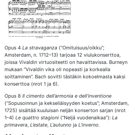
Opus 4
La stravaganza
(“Omituisuus/oikku”;
Amsterdam, n. 1712–13) tarjoaa 12 viulukonserttoa,
joissa Vivaldin virtuositeetti on havaittavissa. Burneyn
mukaan “Vivaldin vika oli nopeasti ja korkealla
soittaminen”. Bach sovitti tästäkin kokoelmasta kaksi
konserttoa (nrot 1 ja 6).
Opus 8
I
l cimento dell’armonia e dell’inventione
(“Sopusoinnun ja kekseliäisyyden koetus”; Amsterdam,
1725) sisältää kuuluisan neljän konserton sarjan (nrot
1–4)
Le quattro stagioni
(“Neljä vuodenaikaa”):
La
primavera
,
L’estate
,
L’autunno
ja
L’inverno.