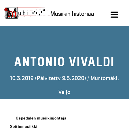
Siirry
sisältöön
Musiikin historiaa
ANTONIO VIVALDI
10.3.2019 (Päivitetty 9.5.2020) /
Murtomäki,
Veijo
Ospedalen musiikinjohtaja
Soitinmusiikki