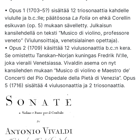
• Opus 1 (1703–5?) sisältää 12 triosonaattia kahdelle
viululle ja b.c.:lle; päätösosa
La Folia
on ehkä Corellin
esikuvan (op. 5) mukaan sävelletty. Julkaisun
kansilehdellä on teksti “Musico di violino, professore
veneto” (Viulunsoittaja, venetsialainen opettaja).
• Opus 2 (1709) käsittää 12 viulusonaattia b.c.:n kera.
Se omistettu Tanskan–Norjan kuningas Fredrik IV:lle,
joka vieraili Venetsiassa. Vivaldin asema on nyt
kansilehden mukaan “Musico di violino e Maestro de’
Concerti del Pio Ospedale della Pietà di Venezia”. Opus
5 (1716) sisältää 4 viulusonaattia ja 2 triosonaattia.