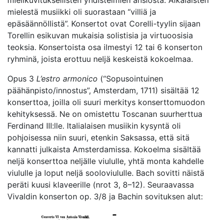
mielestä musiikki oli suorastaan “villiä ja
epäsäännöllistä”. Konsertot ovat Corelli-tyylin sijaan
Torellin esikuvan mukaisia solistisia ja virtuoosisia
teoksia. Konsertoista osa ilmestyi 12 tai 6 konserton
ryhminä, joista erottuu neljä keskeistä kokoelmaa.
Opus 3
L’estro armonico
(“Sopusointuinen
päähänpisto/innostus”, Amsterdam, 1711) sisältää 12
konserttoa, joilla oli suuri merkitys konserttomuodon
kehityksessä. Ne on omistettu Toscanan suurherttua
Ferdinand III:lle. Italialaisen musiikin kysyntä oli
pohjoisessa niin suuri, etenkin Saksassa, että sitä
kannatti julkaista Amsterdamissa. Kokoelma sisältää
neljä konserttoa neljälle viululle, yhtä monta kahdelle
viululle ja loput neljä sooloviululle. Bach sovitti näistä
peräti kuusi klaveerille (nrot 3, 8–12). Seuraavassa
Vivaldin konserton op. 3/8 ja Bachin sovituksen alut: