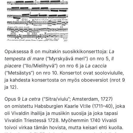
Opuksessa 8 on muitakin suosikkikonserttoja:
La
tempesta di mare
(“Myrskyävä meri”) on nro 5,
Il
piacere
(“Ilo/Mielihyvä”) on nro 6 ja
La caccia
(“Metsästys”) on nro 10. Konsertot ovat sooloviululle,
ja kahdesta konsertosta on myös oboeversiot (nrot 9
ja 12).
Opus 9
La cetra
(“Sitra/viulu”; Amsterdam, 1727)
on omistettu Habsburgien Kaarle VI:lle (1711–40), joka
oli Vivaldin ihailija ja musiikin suosija ja joka tapasi
Vivaldin Triestessä 1728. Myöhemmin 1740 Vivaldi
toivoi virkaa tämän hovista, mutta keisari ehti kuolla.