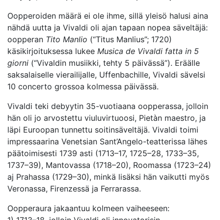
Oopperoiden määrä ei ole ihme, sillä yleisö halusi aina
nähdä uutta ja Vivaldi oli ajan tapaan nopea säveltäjä:
oopperan
Tito Manlio
(“Titus Manlius”; 1720)
käsikirjoituksessa lukee
Musica de Vivaldi fatta in 5
giorni
(“Vivaldin musiikki, tehty 5 päivässä”). Eräälle
saksalaiselle vierailijalle, Uffenbachille, Vivaldi sävelsi
10 concerto grossoa kolmessa päivässä.
Vivaldi teki debyytin 35-vuotiaana oopperassa, jolloin
hän oli jo arvostettu viuluvirtuoosi, Pietàn maestro, ja
läpi Euroopan tunnettu soitinsäveltäjä. Vivaldi toimi
impressaarina Venetsian Sant’Angelo-teatterissa lähes
päätoimisesti 1739 asti (1713–17, 1725–28, 1733–35,
1737–39), Mantovassa (1718–20), Roomassa (1723–24)
aj Prahassa (1729–30), minkä lisäksi hän vaikutti myös
Veronassa, Firenzessä ja Ferrarassa.
Oopperaura jakaantuu kolmeen vaiheeseen:
1) 1713–18, jolloin Vivaldi oli innovatorisin