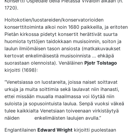
Konsertti Ospedale della Pietàssa Vivaldin aikaan (n.
1720).
Hoitokotien/luostareiden/konservatorioiden
konserttitoiminta alkoi noin 1680 paikkeilla, ja eritoten
Pietàn kirkossa pidetyt konsertit herättivät suurta
huomiota tyttöjen taidokkaan musisoinnin, soiton ja
laulun ilmiömäisen tason ansiosta (matkakuvaukset
kertovat enkelimäisestä musisoinnista … ehkäpä
suorastaan olennoista). Venäläinen
Pjotr Tolstago
kirjoitti (1698):
“Venetsiassa on luostareita, joissa naiset soittavat
urkuja ja muita soittimia sekä laulavat niin ihanasti,
ettei missään muualla maailmassa voi löytää niin
suloista ja sopusointuista laulua. Senpä vuoksi väkeä
tulee kaikkialta Venetsiaan toiveenaan virkistäytyä
näiden enkelimäisten laulujen avulla.”
Englantilainen
Edward Wright
kirjoitti puolestaan