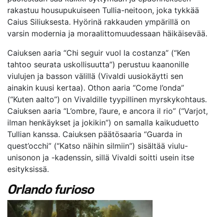
rakastuu housupukuiseen Tullia-neitoon, joka tykkää
Caius Siliuksesta. Hyörinä rakkauden ympärillä on
varsin modernia ja moraalittomuudessaan häikäisevää.
Caiuksen aaria “Chi seguir vuol la costanza” (“Ken
tahtoo seurata uskollisuutta”) perustuu kaanonille
viulujen ja basson välillä (Vivaldi uusiokäytti sen
ainakin kuusi kertaa). Othon aaria “Come l’onda”
(“Kuten aalto”) on Vivaldille tyypillinen myrskykohtaus.
Caiuksen aaria “L’ombre, l’aure, e ancora il rio” (“Varjot,
ilman henkäykset ja jokikin”) on samalla kaikuduetto
Tullian kanssa. Caiuksen päätösaaria “Guarda in
quest’occhi” (“Katso näihin silmiin”) sisältää viulu-
unisonon ja -kadenssin, sillä Vivaldi soitti usein itse
esityksissä.
Orlando furioso