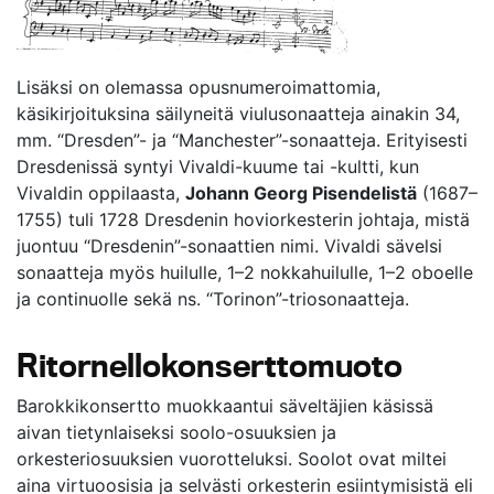
Lisäksi on olemassa opusnumeroimattomia,
käsikirjoituksina säilyneitä viulusonaatteja ainakin 34,
mm. “Dresden”- ja “Manchester”-sonaatteja. Erityisesti
Dresdenissä syntyi Vivaldi-kuume tai -kultti, kun
Vivaldin oppilaasta,
Johann Georg Pisendelistä
(1687–
1755) tuli 1728 Dresdenin hoviorkesterin johtaja, mistä
juontuu “Dresdenin”-sonaattien nimi. Vivaldi sävelsi
sonaatteja myös huilulle, 1–2 nokkahuilulle, 1–2 oboelle
ja continuolle sekä ns. “Torinon”-triosonaatteja.
Ritornellokonserttomuoto
Barokkikonsertto muokkaantui säveltäjien käsissä
aivan tietynlaiseksi soolo-osuuksien ja
orkesteriosuuksien vuorotteluksi. Soolot ovat miltei
aina virtuoosisia ja selvästi orkesterin esiintymisistä eli