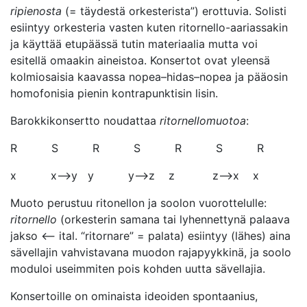
ripienosta
(= täydestä orkesterista”) erottuvia. Solisti
esiintyy orkesteria vasten kuten ritornello-aariassakin
ja käyttää etupäässä tutin materiaalia mutta voi
esitellä omaakin aineistoa. Konsertot ovat yleensä
kolmiosaisia kaavassa nopea–hidas–nopea ja pääosin
homofonisia pienin kontrapunktisin lisin.
Barokkikonsertto noudattaa
ritornellomuotoa
:
R S R S R S R
x x—>y y y—>z z z—>x x
Muoto perustuu ritonellon ja soolon vuorottelulle:
ritornello
(orkesterin samana tai lyhennettynä palaava
jakso <— ital. “ritornare” = palata) esiintyy (lähes) aina
sävellajin vahvistavana muodon rajapyykkinä, ja soolo
moduloi useimmiten pois kohden uutta sävellajia.
Konsertoille on ominaista ideoiden spontaanius,