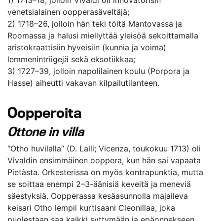
venetsialainen oopperasäveltäjä;
2) 1718–26, jolloin hän teki töitä Mantovassa ja
Roomassa ja halusi miellyttää yleisöä sekoittamalla
aristokraattisiin hyveisiin (kunnia ja voima)
lemmenintriigejä sekä eksotiikkaa;
3) 1727–39, jolloin napolilainen koulu (Porpora ja
Hasse) aiheutti vakavan kilpailutilanteen.
Oopperoita
Ottone in villa
“Otho huvilalla” (D. Lalli; Vicenza, toukokuu 1713) oli
Vivaldin ensimmäinen ooppera, kun hän sai vapaata
Pietàsta. Orkesterissa on myös kontrapunktia, mutta
se soittaa enempi 2–3-äänisiä keveitä ja meneviä
säestyksiä. Oopperassa kesäasunnolla majaileva
keisari Otho lempii kurtisaani Cleonillaa, joka
puolestaan saa kaikki syttymään ja epäonnekseen