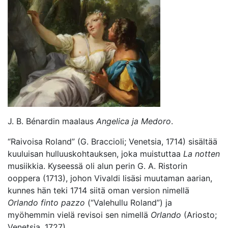
J. B. Bénardin maalaus
Angelica ja Medoro
.
“Raivoisa Roland” (G. Braccioli; Venetsia, 1714) sisältää
kuuluisan hulluuskohtauksen, joka muistuttaa
La notten
musiikkia. Kyseessä oli alun perin G. A. Ristorin
ooppera (1713), johon Vivaldi lisäsi muutaman aarian,
kunnes hän teki 1714 siitä oman version nimellä
Orlando finto pazzo
(“Valehullu Roland”) ja
myöhemmin vielä revisoi sen nimellä
Orlando
(Ariosto;
Venetsia, 1727).