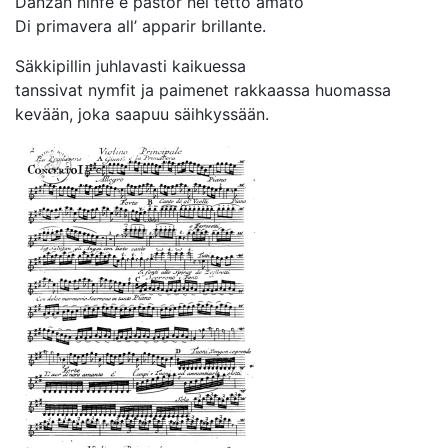
Danzan ninfe e pastor nel tetto amato
Di primavera all’ apparir brillante.
Säkkipillin juhlavasti kaikuessa
tanssivat nymfit ja paimenet rakkaassa huomassa
kevään, joka saapuu säihkyssään.