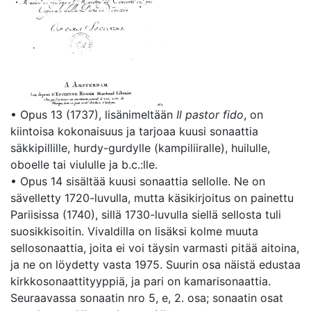
• Opus 13 (1737), lisänimeltään
Il pastor fido
, on
kiintoisa kokonaisuus ja tarjoaa kuusi sonaattia
säkkipillille, hurdy-gurdylle (kampiliiralle), huilulle,
oboelle tai viululle ja b.c.:lle.
• Opus 14 sisältää kuusi sonaattia sellolle. Ne on
sävelletty 1720-luvulla, mutta käsikirjoitus on painettu
Pariisissa (1740), sillä 1730-luvulla siellä sellosta tuli
suosikkisoitin. Vivaldilla on lisäksi kolme muuta
sellosonaattia, joita ei voi täysin varmasti pitää aitoina,
ja ne on löydetty vasta 1975. Suurin osa näistä edustaa
kirkkosonaattityyppiä, ja pari on kamarisonaattia.
Seuraavassa sonaatin nro 5, e, 2. osa; sonaatin osat