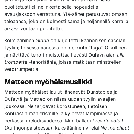
puolitetusti eli nelinkertaisella nopeudella
avausjaksoon verrattuna. Ylä-äänet perustuvat omaan
taleaansa, joka on kolmesti sama ja neljännellä kerralla
aika-arvoiltaan puolitettu.
Kolmiääninen
Gloria
on kirjoitettu kaanonisen caccian
tyyliin; toisessa äänessä on merkintä “fuga”. Oikullinen
ja näyttävä tenori muistuttaa lievästi Dufayn ajan
alla
trombetta
-tenoriääniä, joissa matkitaan minstrelien
vetotrumpettia.
Matteon myöhäismusiikki
Matteon myöhäiset laulut lähenevät Dunstablea ja
Dufaytä ja Matteo on niissä uuden tyylin avaajien
joukossa. Ne tarjoavat korostuneen, tietoisen
kontrastin manierismille ja kylpevät lämpimässä ja
herkässä melodisuudessa. Mm. balladi
Pres du soloil
(Auringonpaisteessa), kaksiääninen virelai
Ne me chaut