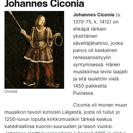
Johannes Ciconia
Johannes Ciconia
(s.
1370-75, k. 1412) on
ehkäpä tärkein
yksittäinen
säveltäjähahmo, jonka
panos oli keskeinen
renessanssityylin
syntymisessä. Hänen
musiikkinsa levisi laajalti
ja sitä laulettiin vielä
1450 paikkeilla
Ciconia
Puolassa.
Ciconia oli monen muun
muusikon tavoin kotoisin Liègestä, josta oli tullut jo
1200-luvun lopulla kirkkomusiikin tärkeä keskus
katedraalinsa kuoron suuruuden ja tason vuoksi.