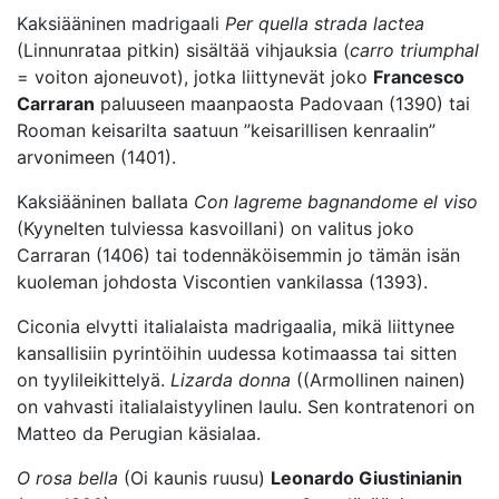
Kaksiääninen madrigaali
Per quella strada lactea
(Linnunrataa pitkin) sisältää vihjauksia (
carro triumphal
= voiton ajoneuvot), jotka liittynevät joko
Francesco
Carraran
paluuseen maanpaosta Padovaan (1390) tai
Rooman keisarilta saatuun ”keisarillisen kenraalin”
arvonimeen (1401).
Kaksiääninen ballata
Con lagreme bagnandome el viso
(Kyynelten tulviessa kasvoillani) on valitus joko
Carraran (1406) tai todennäköisemmin jo tämän isän
kuoleman johdosta Viscontien vankilassa (1393).
Ciconia elvytti italialaista madrigaalia, mikä liittynee
kansallisiin pyrintöihin uudessa kotimaassa tai sitten
on tyylileikittelyä.
Lizarda donna
((Armollinen nainen)
on vahvasti italialaistyylinen laulu. Sen kontratenori on
Matteo da Perugian käsialaa.
O rosa bella
(Oi kaunis ruusu)
Leonardo Giustinianin