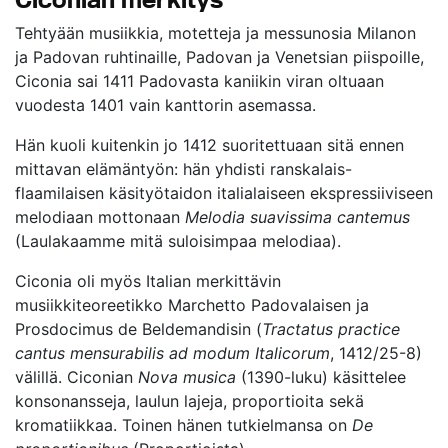
Tehtyään musiikkia, motetteja ja messunosia Milanon
ja Padovan ruhtinaille, Padovan ja Venetsian piispoille,
Ciconia sai 1411 Padovasta kaniikin viran oltuaan
vuodesta 1401 vain kanttorin asemassa.
Hän kuoli kuitenkin jo 1412 suoritettuaan sitä ennen
mittavan elämäntyön: hän yhdisti ranskalais-
flaamilaisen käsityötaidon italialaiseen ekspressiiviseen
melodiaan mottonaan
Melodia suavissima cantemus
(Laulakaamme mitä suloisimpaa melodiaa).
Ciconia oli myös Italian merkittävin
musiikkiteoreetikko Marchetto Padovalaisen ja
Prosdocimus de Beldemandisin (
Tractatus practice
cantus mensurabilis ad modum Italicorum
, 1412/25-8)
välillä. Ciconian
Nova musica
(1390-luku) käsittelee
konsonansseja, laulun lajeja, proportioita sekä
kromatiikkaa. Toinen hänen tutkielmansa on
De