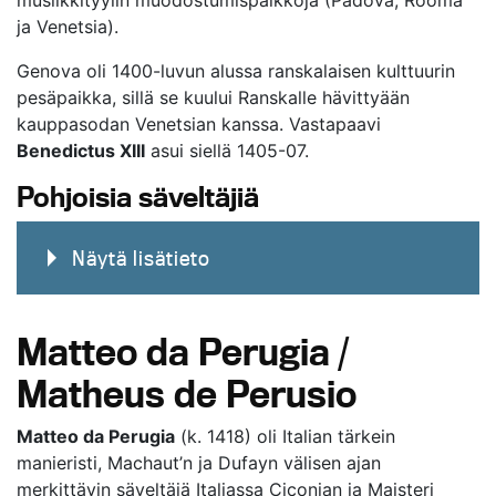
musiikkityylin muodostumispaikkoja (Padova, Rooma
ja Venetsia).
Genova oli 1400-luvun alussa ranskalaisen kulttuurin
pesäpaikka, sillä se kuului Ranskalle hävittyään
kauppasodan Venetsian kanssa. Vastapaavi
Benedictus XIII
asui siellä 1405-07.
Pohjoisia säveltäjiä
Näytä lisätieto
Matteo da Perugia /
Matheus de Perusio
Matteo da Perugia
(k. 1418) oli Italian tärkein
manieristi, Machaut’n ja Dufayn välisen ajan
merkittävin säveltäjä Italiassa Ciconian ja Maisteri