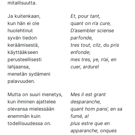
mitallisuutta.
Ja kuitenkaan,
Et, pour tant,
kun hän ei ole
quant on n’a cure,
huolehtinut
D’asembler sciense
syvän tiedon
parfonde,
keräämisestä,
tres tout, cilz, du pris
käyttääkseen
enfonde;
perusteellisesti
mes tres, ye, n’ai, en
lahjaansa,
cuer, ardure!
menetän sydämeni
palavuuden.
Mutta on suuri menetys,
Mes il est grant
kun ihminen ajattelee
desparanche,
olevansa mielessään
quant hom pans’, en sa
enemmän kuin
fumé, a!
todellisuudessa on.
plus estre que en
apparanche, onques