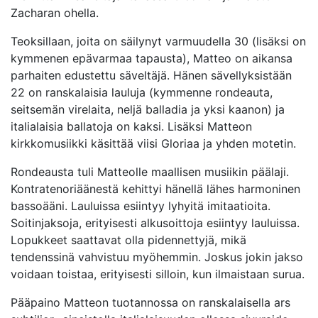
Zacharan ohella.
Teoksillaan, joita on säilynyt varmuudella 30 (lisäksi on
kymmenen epävarmaa tapausta), Matteo on aikansa
parhaiten edustettu säveltäjä. Hänen sävellyksistään
22 on ranskalaisia lauluja (kymmenne rondeauta,
seitsemän virelaita, neljä balladia ja yksi kaanon) ja
italialaisia ballatoja on kaksi. Lisäksi Matteon
kirkkomusiikki käsittää viisi Gloriaa ja yhden motetin.
Rondeausta tuli Matteolle maallisen musiikin päälaji.
Kontratenoriäänestä kehittyi hänellä lähes harmoninen
bassoääni. Lauluissa esiintyy lyhyitä imitaatioita.
Soitinjaksoja, erityisesti alkusoittoja esiintyy lauluissa.
Lopukkeet saattavat olla pidennettyjä, mikä
tendenssinä vahvistuu myöhemmin. Joskus jokin jakso
voidaan toistaa, erityisesti silloin, kun ilmaistaan surua.
Pääpaino Matteon tuotannossa on ranskalaisella ars