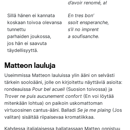
d’avoir renomé, a!
Sillä hänen ei kannata
En tres bon’
koskaan toivoa olevansa
ssoit ensperanche,
tunnettu
s’il no imprent
parhaiden joukossa,
a soufisanche.
jos hän ei saavuta
täydellisyyttä.
Matteon lauluja
Useimmissa Matteon lauluissa ylin ääni on selvästi
tärkein sooloääni, jolle on kirjoitettu näyttäviä asioita:
rondeauissa
Pour bel acueil
(Suosion toivossa) ja
Trover ne puis aucunement confort
(En voi löytää
mitenkään lohtua) on paikoin uskomattoman
virtuoosinen cantus-ääni. Balladi
Se je me plaing
(Jos
valitan) sisältää riipaisevaa kromatiikkaa.
Kahdessa italialaisessa ballatassaan Matteo onnistuu