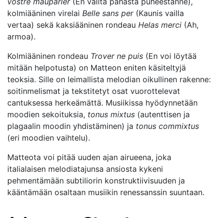
vostre mauparler
(En välitä pahasta puheestanne),
kolmiääninen virelai
Belle sans per
(Kaunis vailla
vertaa) sekä kaksiääninen rondeau
Helas merci
(Ah,
armoa).
Kolmiääninen rondeau
Trover ne puis
(En voi löytää
mitään helpotusta) on Matteon eniten käsiteltyjä
teoksia. Sille on leimallista melodian oikullinen rakenne:
soitinmelismat ja tekstitetyt osat vuorottelevat
cantuksessa herkeämättä. Musiikissa hyödynnetään
moodien sekoituksia,
tonus mixtus
(autenttisen ja
plagaalin moodin yhdistäminen) ja
tonus commixtus
(eri moodien vaihtelu).
Matteota voi pitää uuden ajan airueena, joka
italialaisen melodiatajunsa ansiosta kykeni
pehmentämään subtiliorin konstruktiivisuuden ja
kääntämään osaltaan musiikin renessanssin suuntaan.