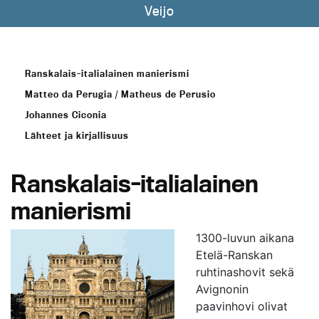
Veijo
Ranskalais-italialainen manierismi
Matteo da Perugia / Matheus de Perusio
Johannes Ciconia
Lähteet ja kirjallisuus
Ranskalais-italialainen
manierismi
1300-luvun aikana
Etelä-Ranskan
ruhtinashovit sekä
Avignonin
paavinhovi olivat