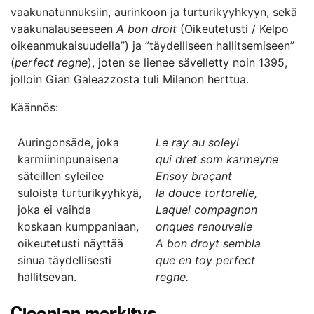
vaakunatunnuksiin, aurinkoon ja turturikyyhkyyn, sekä
vaakunalauseeseen
A bon droit
(Oikeutetusti / Kelpo
oikeanmukaisuudella”) ja ”täydelliseen hallitsemiseen”
(
perfect regne
), joten se lienee sävelletty noin 1395,
jolloin Gian Galeazzosta tuli Milanon herttua.
Käännös:
Auringonsäde, joka
Le ray au soleyl
karmiininpunaisena
qui dret som karmeyne
säteillen syleilee
Ensoy braçant
suloista turturikyyhkyä,
la douce tortorelle,
joka ei vaihda
Laquel compagnon
koskaan kumppaniaan,
onques renouvelle
oikeutetusti näyttää
A bon droyt sembla
sinua täydellisesti
que en toy perfect
hallitsevan.
regne.
Ciconian merkitys