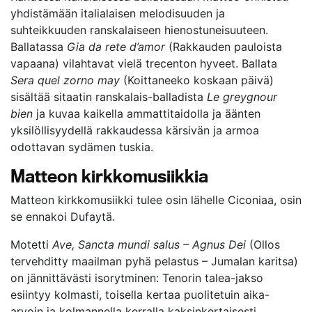
yhdistämään italialaisen melodisuuden ja
suhteikkuuden ranskalaiseen hienostuneisuuteen.
Ballatassa
Gia da rete d’amor
(Rakkauden pauloista
vapaana) vilahtavat vielä trecenton hyveet. Ballata
Sera quel zorno may
(Koittaneeko koskaan päivä)
sisältää sitaatin ranskalais-balladista
Le greygnour
bien
ja kuvaa kaikella ammattitaidolla ja äänten
yksilöllisyydellä rakkaudessa kärsivän ja armoa
odottavan sydämen tuskia.
Matteon kirkkomusiikkia
Matteon kirkkomusiikki tulee osin lähelle Ciconiaa, osin
se ennakoi Dufaytä.
Motetti
Ave, Sancta mundi salus – Agnus Dei
(Ollos
tervehditty maailman pyhä pelastus – Jumalan karitsa)
on jännittävästi isorytminen: Tenorin talea-jakso
esiintyy kolmasti, toisella kertaa puolitetuin aika-
arvoin ja kolmannella kerralla kaksinkertaisesti