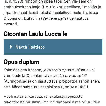
(s. n. 1390) runoon on upea teos. Sen ylä-ääni on
ambitukseltaan laaja (f-c1) ja koristeellinen, ilmeikäs ja
jopa dramaattisesti tekstiä maalaileva melodia, jossa
Ciconia on Dufayhin (
Vergene bella
) vertautuva
mestari.
Ciconian Laulu Luccalle
Näytä lisätieto
Opus dupium
Kolmiääninen kaanon, joka tosin
opus dubium
eli ei
varmuudella Ciconian sävellys,
Le ray au soleil
(Auringonsäde) on ihastuttava proportiokaanon siten,
että äänet suhtautuvat toisiinsa rytmisesti 4:3:1.
Huolimatta ankarasta, ranskalaistyyppisestä
rakenteesta musiikin ilme on diatonisen melodisuuden