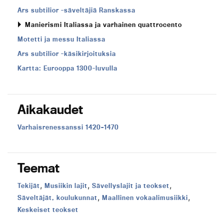
Ars subtilior -säveltäjiä Ranskassa
Manierismi Italiassa ja varhainen quattrocento
Motetti ja messu Italiassa
Ars subtilior -käsikirjoituksia
Kartta: Eurooppa 1300-luvulla
Aikakaudet
Aikakausi:
Varhaisrenessanssi 1420–1470
Teemat
,
,
,
Teema:
Teema:
Teema:
Tekijät
Musiikin lajit
Sävellyslajit ja teokset
,
,
Teema:
Teema:
Säveltäjät, koulukunnat
Maallinen vokaalimusiikki
Teema:
Keskeiset teokset