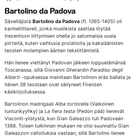
Bartolino da Padova
Säveltäjistä
Bartolino da Padova
(fl. 1365-1405) oli
karmeliittaveli, jonka musiikista saattaa löytää
trecentoon liittymisen ohella jo satunnaisia uusia
piirteitä, kuten vaihtuvia prolatioita ja kaksiäänisten
teosten molempien äänten tekstittämistä.
Hän lienee viettänyt Padovan jälkeen loppuelämänsä
Toscanassa, sillä Giovanni Gherardin
Paradiso degli
Alberti
-opuksessa mainitaan Bartolinon eräs ballata ja
hänen 38 teostaan ovat säilyneet Firenzen
käsikirjoituksessa.
Bartolinon madrigaali
Alba tortorella
(Valkoinen
tunturikyyhky) ja
La fiera testa
(Pedon pää) lienevät
Visconti-ylistystä, kun Gian Galeazzo tuli Padovaan
1388. Toisen tulkinnan mukaan ne olisi suunnattu Gian
Galeazzon valloituksia vastaan, sillä Bartolino lienee