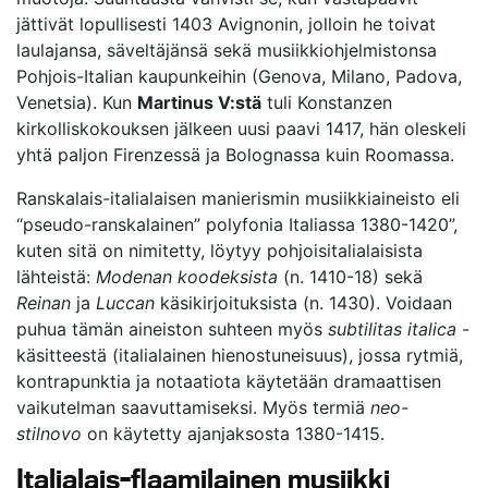
jättivät lopullisesti 1403 Avignonin, jolloin he toivat
laulajansa, säveltäjänsä sekä musiikkiohjelmistonsa
Pohjois-Italian kaupunkeihin (Genova, Milano, Padova,
Venetsia). Kun
Martinus V:stä
tuli Konstanzen
kirkolliskokouksen jälkeen uusi paavi 1417, hän oleskeli
yhtä paljon Firenzessä ja Bolognassa kuin Roomassa.
Ranskalais-italialaisen manierismin musiikkiaineisto eli
“pseudo-ranskalainen” polyfonia Italiassa 1380-1420”,
kuten sitä on nimitetty, löytyy pohjoisitalialaisista
lähteistä:
Modenan koodeksista
(n. 1410-18) sekä
Reinan
ja
Luccan
käsikirjoituksista (n. 1430). Voidaan
puhua tämän aineiston suhteen myös
subtilitas italica
-
käsitteestä (italialainen hienostuneisuus), jossa rytmiä,
kontrapunktia ja notaatiota käytetään dramaattisen
vaikutelman saavuttamiseksi. Myös termiä
neo-
stilnovo
on käytetty ajanjaksosta 1380-1415.
Italialais-flaamilainen musiikki