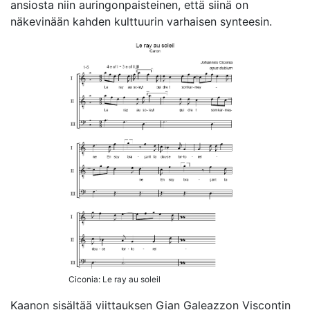
ansiosta niin auringonpaisteinen, että siinä on
näkevinään kahden kulttuurin varhaisen synteesin.
Ciconia: Le ray au soleil
Kaanon sisältää viittauksen Gian Galeazzon Viscontin