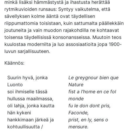
minkä lisäksi hämmästystä ja ihastusta herättää
rytmikuvioiden runsaus: Syntyy vaikutelma, että
sävellyksen kolme ääntä ovat täydellisen
riippumattomia toisistaan, kuin sattumalta päällekkäin
joutuneita ja vain muodon rajakohdilla ne kohtaavat
toisensa täydellisissä konsonansseissa. Muutoin teos
kuulostaa modernilta ja luo assosiaatioita jopa 1900-
luvun sarjallisuuteen.
Käännös:
Suurin hyvä, jonka
Le greygnour bien que
Luonto
Nature
soi ihmiselle tässä
fist a l’home en ce fol
hullussa maailmassa,
monde
oli lahja, jonka kautta
fu le don dont pris,
hän kykeni
Faconde,
hankkimaan järkeä ja
prist, en ly, sens o
kohtuullisuutta /
mensure.