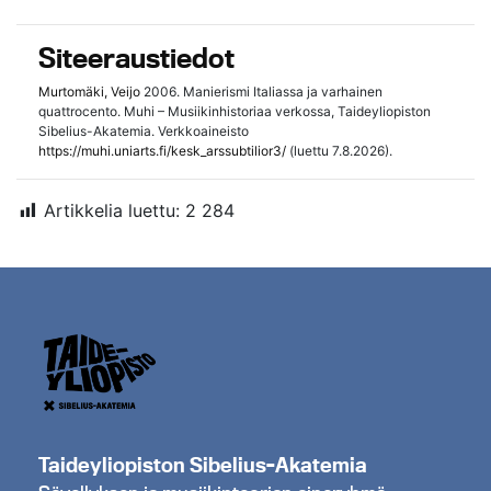
Siteeraustiedot
Murtomäki, Veijo
2006. Manierismi Italiassa ja varhainen
quattrocento. Muhi – Musiikinhistoriaa verkossa, Taideyliopiston
Sibelius-Akatemia. Verkkoaineisto
https://muhi.uniarts.fi/kesk_arssubtilior3/
(luettu 7.8.2026).
Artikkelia luettu:
2 284
Taideyliopiston Sibelius-Akatemia