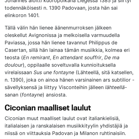
Johannes aloitti kuoropoikana Liègessä 1385 ja siirtyi
todennäköisesti n. 1390 Padovaan, josta hän sai
elinkoron 1401.
Tällä välin hän lienee äänenmurroksen jälkeen
oleskellut Avignonissa ja melkoisella varmuudella
Paviassa, jossa hän lienee tavannut Philippus de
Casertan, sillä hän lainaa tämän musiikkia, kolmea eri
teosta (
En remirant
,
En attendant souffrir
,
De ma
doulour
), oppilaalle soveltuvalla kunnioituksella
virelaissaan
Sus une fontayne
(Lähteellä, sitä katsellen,
n. 1390), joka on ainoa hänen varsinainen ars subtilior -
sävellyksensä ja liittyy Visconteihin jälleen
lähteellä
-
sanan (
fontayne
) ansiosta.
Ciconian maalliset laulut
Ciconian muut maalliset laulut ovat italiankielisiä,
italialaisen ja ranskalaisen musiikkityylin yhdistäjiä ja
niissä on viittauksia Padovan ja Milanon ruhtinaisiin.