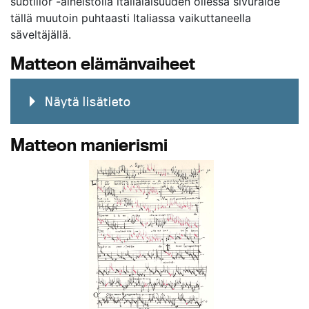
subtilior -aineistolla italialaisuuden ollessa sivuraide
tällä muutoin puhtaasti Italiassa vaikuttaneella
säveltäjällä.
Matteon elämänvaiheet
Näytä lisätieto
Matteon manierismi