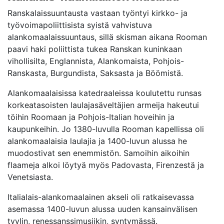
Ranskalaissuuntausta vastaan työntyi kirkko- ja
työvoimapoliittisista syistä vahvistuva
alankomaalaissuuntaus, sillä skisman aikana Rooman
paavi haki poliittista tukea Ranskan kuninkaan
vihollisilta, Englannista, Alankomaista, Pohjois-
Ranskasta, Burgundista, Saksasta ja Böömistä.
Alankomaalaisissa katedraaleissa koulutettu runsas
korkeatasoisten laulajasäveltäjien armeija hakeutui
töihin Roomaan ja Pohjois-Italian hoveihin ja
kaupunkeihin. Jo 1380-luvulla Rooman kapellissa oli
alankomaalaisia laulajia ja 1400-luvun alussa he
muodostivat sen enemmistön. Samoihin aikoihin
flaameja alkoi löytyä myös Padovasta, Firenzestä ja
Venetsiasta.
Italialais-alankomaalainen akseli oli ratkaisevassa
asemassa 1400-luvun alussa uuden kansainvälisen
tyylin, renessanssimusiikin, syntymässä.