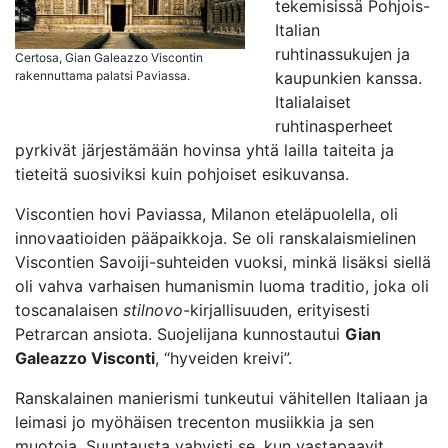
tekemisissä Pohjois-
Italian
ruhtinassukujen ja
Certosa, Gian Galeazzo Viscontin
kaupunkien kanssa.
rakennuttama palatsi Paviassa.
Italialaiset
ruhtinasperheet
pyrkivät järjestämään hovinsa yhtä lailla taiteita ja
tieteitä suosiviksi kuin pohjoiset esikuvansa.
Viscontien hovi Paviassa, Milanon eteläpuolella, oli
innovaatioiden pääpaikkoja. Se oli ranskalaismielinen
Viscontien Savoiji-suhteiden vuoksi, minkä lisäksi siellä
oli vahva varhaisen humanismin luoma traditio, joka oli
toscanalaisen
stilnovo
-kirjallisuuden, erityisesti
Petrarcan ansiota. Suojelijana kunnostautui
Gian
Galeazzo Visconti
, “hyveiden kreivi”.
Ranskalainen manierismi tunkeutui vähitellen Italiaan ja
leimasi jo myöhäisen trecenton musiikkia ja sen
muotoja. Suuntausta vahvisti se, kun vastapaavit