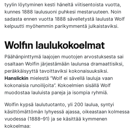
tyylin löytyminen kesti häneltä viitisentoista vuotta,
kunnes 1888 laulusuoni puhkesi mestaruuteen. Noin
sadasta ennen vuotta 1888 sävelletystä laulusta Wolf
kelpuutti myöhemmin parikymmentä julkaistaviksi.
Wolfin laulukokoelmat
Päähänpinttymä laajojen muotojen arvostuksesta sai
osaltaan Wolfin järjestämään laulunsa dramaattisiksi,
peräkkäisyyttä tavoittaviksi kokonaisuuksiksi.
Hanslickin
mielestä “Wolf ei sävellä lauluja vaan
kokonaisia runoilijoita”. Kokoelmien sisällä Wolf
muodostaa lauluista pareja ja isompia ryhmiä.
Wolfin kypsä laulutuotanto, yli 200 laulua, syntyi
käsittömättömän lyhyessä ajassa, oikeastaan kolmessa
vuodessa (1888–91) ja se käsittää kymmenen
kokoelmaa: