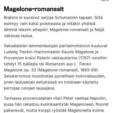
Magelone-romanssit
Brahms ei suosinut sarjoja Schumannin tapaan. Siitä
esiintyy vain kaksi poikkeusta ja niitäkin yhdistä
lähinnä tekstin aihepiiri:
Magelone
-romanssit ja
Neljä
vakavaa laulua
.
Saksalaisten lemmenlaulujen parhaimmistoon kuuluvat
Ludwig Tieckin ritariromaanin
Kaunis Magelone ja
Provencen kreivi Peterin rakkaustarina
(1797) runoihin
tehdyt 15 balladia tai
Romanzen aus L. Tiecks
Magelone
op. 33 (Magelone-romanssit, 1865-69).
Satukertomus muodostaa juonellisen kokonaisuuden,
joten laulusarjan esityksissä on toisinaan käytetty
kertojaa runojen lausujana.
Tarinassa provencelainen ritari Peter vaeltaa Napoliin,
jossa hän rakastuu kuninkaantytär Mageloneen. Nuoret
pakenevat, mutta korppi ryöstää Magelonelta kolme