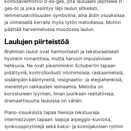
kolmisävelmotiivi d-es-ges, jota lauluääni jäljittelee (f-
ges-b) ja joka esiintyy läpi laulun sitkeästi,
lemmenuskollisuuden symbolina, aina äidin osuuksissa
ja viimeisellä kerralla myös tytön melodiassa. Motiivi
päättää harvennetussa muodossa laulun.
Laulujen piirteistöä
Brahmsin laulut ovat harmonisesti ja teksturaalisesti
hyvinkin romanttisia, mutta harvoin impulsiivisen
hehkuvia. Ne ovat pikemminkin Schubertin tapaan
pidättyviä, kontrolloidusti intohimoisia, raskasmielisiä,
sisäänpäin kääntyneitä, resignaatio- ja elegiahenkisiä,
menetetyn rakkauden leimaamia. Melodia on
korostuneen lyyrinen, ilman juurikaan resitatiiveja;
dramaattisuutta lauluissa on vähän.
Piano-osuuksista tapaa hienoja tekstuureja
intermezzojen tapaan: laajoja arpeggio-kuvioita,
synkooppirytmejä sekä kaksi- ja kolmijakoisen rytmin