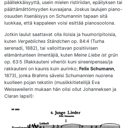
päällekkäisyyttä, usein mielen ristiriidan, epäilyksen tai
päättämättömyyden kuvaajana. Joskus laulujen piano-
osuuden itsenäisyys on Schumannin tapaan sitä
luokkaa, että kappaleen voisi esittää pianosoolona.
Jotkin laulut saattavat olla iloisia ja huumoripitoisia,
kuten
Vergebliches Ständchen
op. 84:4 (Turha
serenadi, 1882), tai valloittavan positiivisen
elämäntunteen ilmentäjiä, kuten
Meine Liebe ist grün
op. 63:5 (Rakkauteni viheriöi kuni sireenipensas/ja
rakkauteni on kaunis kuin aurinko;
Felix Schumann
,
1873), jonka Brahms sävelsi Schumannien nuorena
kuolleen pojan tekstiin (musiikkitieteilijä Eva
Weissweilerin mukaan hän olisi ollut Johanneksen ja
Claran lapsi!):