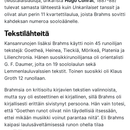
(Mustalaislauluja; unkarista
Hugo Conrat
, 1887-88)
tulevat samasta lähteestä kuin
Unkarilaiset tanssit
ja
olivat alun perin 11 kvartettilaulua, joista Brahms sovitti
kahdeksan numeroa sooloäänelle.
Tekstilähteitä
Kansanrunojen lisäksi Brahms käytti noin 45 runoilijan
tekstejä: Goetheä, Heinea, Tieckiä, Mörikeä, Platenia ja
Lilienchronia. Hänen suosikkirunoilijansa oli orientalisti
G. F. Daumer, jolta on 19 soololaulun sekä
Lemmenlauluvalssien tekstit. Toinen suosikki oli Klaus
Groth 12 runollaan.
Brahmsia on kritisoitu kirjavien tekstien valinnoista,
mutta syy oli esteettinen ei kirjallinen, sillä Brahms oli
kirjallisesti erittäin sivistynyt persoona. Hän vain totesi,
että “Goethen runot olivat niin täydellisiä itsessään,
ettei mikään musiikki voinut parantaa niitä”. Eli Brahms
kaipasi laulusäveltämisessä runon ohella tilaa