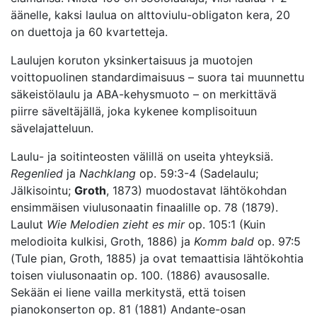
äänelle, kaksi laulua on alttoviulu-obligaton kera, 20
on duettoja ja 60 kvartetteja.
Laulujen koruton yksinkertaisuus ja muotojen
voittopuolinen standardimaisuus – suora tai muunnettu
säkeistölaulu ja ABA-kehysmuoto – on merkittävä
piirre säveltäjällä, joka kykenee komplisoituun
sävelajatteluun.
Laulu- ja soitinteosten välillä on useita yhteyksiä.
Regenlied
ja
Nachklang
op. 59:3-4 (Sadelaulu;
Jälkisointu;
Groth
, 1873) muodostavat lähtökohdan
ensimmäisen viulusonaatin finaalille op. 78 (1879).
Laulut
Wie Melodien zieht es mir
op. 105:1 (Kuin
melodioita kulkisi, Groth, 1886) ja
Komm bald
op. 97:5
(Tule pian, Groth, 1885) ja ovat temaattisia lähtökohtia
toisen viulusonaatin op. 100. (1886) avausosalle.
Sekään ei liene vailla merkitystä, että toisen
pianokonserton op. 81 (1881) Andante-osan