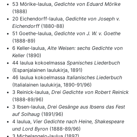
53 Mörike-laulua,
Gedichte von Eduard Mörike
(1888)
20 Eichendorff-laulua,
Gedichte von Joseph v.
Eichendorff
(1880-88)
51 Goethe-laulua,
Gedichte von J. W. v. Goethe
(1888-89)
6 Keller-laulua,
Alte Weisen: sechs Gedichte von
Keller
(1890)
44 laulua kokoelmassa
Spanisches Liederbuch
(Espanjalainen laulukirja, 1891)
46 laulua kokoelmassa
Italianisches Liederbuch
(Italialainen laulukirja, 1890-91/96)
3 Reinick-laulua,
Drei Gedichte von Robert Reinick
(1888-89/96)
3 Ibsen-laulua,
Drei Gesänge aus Ibsens das Fest
auf Solhaug
(1891/96)
4 laulua,
Vier Gedichte nach Heine, Shakespeare
und Lord Byron
(1888-89/96)
3 Michelangelo-laulua (1897)