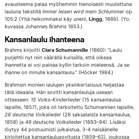
avausteema palaa myöhemmin hienoisesti muutettuna
lauluna tekstillä
Immer leisen wird mein Schlummer
op.
105:2 (Yhä heikommaksi käy uneni,
Lingg
, 1886). (Yo.
kuvassa Johannes Brahms 1853.)
Kansanlaulu ihanteena
Brahms kirjoitti
Clara Schumannille
(1860): ”Laulu
purjehtii nyt niin väärällä kurssilla, että oikeaa
ihannetta ei voi painaa kyllin tarkoin mieleensä. Ja se
ihanne on minulle kansanlaulu.” (Höcker 1984.)
Brahmsin monien laulujen yksinkertaisuus heijastaa
tätä ideaalia. Hän sovitti kansanlauluja useaan
otteeseen:
15 Volks-Kinderlieder
(15 kansanlaulua
lapsille, 1857), joka oli tarkoitettu Schumannien lapsille,
28 deutsche Volkslieder
(28 saksalaista kansanlaulua,
1858) ja
49 deutsche Volkslieder
(1893–94). Lisäksi
löytyy 44 postuumisti julkaistua, 3-4 naisäänelle
kirjoitettua kansanlaulusovitusta (1859–62), joukossa