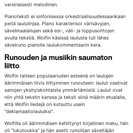
varsinaisesti melodinen.
Pianoteksti ei sinfonisessa orkestraalisuudessaankaan
peitä laululinjaa. Piano karakterisoi värisävyjen,
sävelmaalailujen sekä esi-, väli- ja loppusoittojen
avulla tekstiä. Wolfin käsissä laulusta tuli lähes
sävelruno pianolle laulukommentaarin kera.
Runouden ja musiikin saumaton
liitto
Wolfin taiteen populaariuden esteenä on laulujen
äärimmäisen tiivis liittyminen runouteen: laulut vaativat
sanojen yksityiskohtaista ymmärtämistä. Laulut ovat
niin yhtä tekstin kanssa ja teksti siinä määrin etualalla,
että Wolfin liedejä on kutsuttu usein
”deklamaatiolauluiksi”.
Wolfilla oli äärimmäisen kehittynyt kirjallinen maku, hän
oli ”lukutoukka” ja hän asetti runoilijan säveltäjän