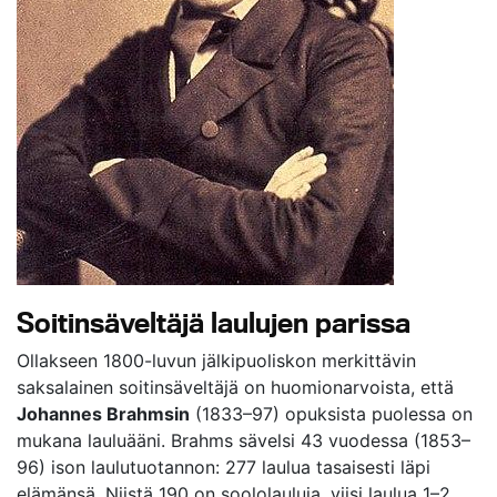
Soitinsäveltäjä laulujen parissa
Ollakseen 1800-luvun jälkipuoliskon merkittävin
saksalainen soitinsäveltäjä on huomionarvoista, että
Johannes Brahmsin
(1833–97) opuksista puolessa on
mukana lauluääni. Brahms sävelsi 43 vuodessa (1853–
96) ison laulutuotannon: 277 laulua tasaisesti läpi
elämänsä. Niistä 190 on soololauluja, viisi laulua 1–2