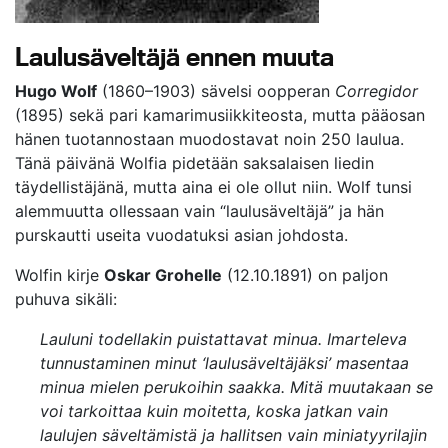
Laulusäveltäjä ennen muuta
Hugo Wolf
(1860–1903) sävelsi oopperan
Corregidor
(1895) sekä pari kamarimusiikkiteosta, mutta pääosan
hänen tuotannostaan muodostavat noin 250 laulua.
Tänä päivänä Wolfia pidetään saksalaisen liedin
täydellistäjänä, mutta aina ei ole ollut niin. Wolf tunsi
alemmuutta ollessaan vain “laulusäveltäjä” ja hän
purskautti useita vuodatuksi asian johdosta.
Wolfin kirje
Oskar Grohelle
(12.10.1891) on paljon
puhuva sikäli:
Lauluni todellakin puistattavat minua. Imarteleva
tunnustaminen minut ‘laulusäveltäjäksi’ masentaa
minua mielen perukoihin saakka. Mitä muutakaan se
voi tarkoittaa kuin moitetta, koska jatkan vain
laulujen säveltämistä ja hallitsen vain miniatyyrilajin