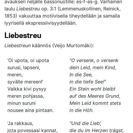
avauksen neljälle bassonuotille: es-f-as-g. Varhainen
laulu
Liebestreu
op. 3:1 (Lemmenuskollinen, Reinick,
1853) vakuuttaa motiivisella tiheydellään ja samalla
lyyrisellä ekspressiivisyydellään.
Liebestreu
Liebestreun
käännös (Veijo Murtomäki):
‘Oi upota, oi upota
”O versenk, o versenk
surusi, lapseni,
dein Leid, mein Kind,
meren,
In die See,
syvälle mereen!’
in die tiefe See!”
Vaikka kivi pysyy
Ein Stein wohl bleibt
meren pohjassa,
auf des Meeres Grund,
minun suruni
Mein Leid kommt stets
nousee aina pintaan.
in die Höh.
‘Ja rakkaus,
”Und die Lieb’,
jota povessasi kannat,
die du im Herzen trägst,