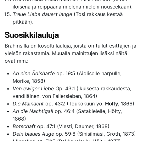
iloisena ja reippaana mielenä mieleni nouseekaan).
Treue Liebe dauert lange
(Tosi rakkaus kestää
pitkään).
Suosikkilauluja
Brahmsilla on kosolti lauluja, joista on tullut esittäjien ja
yleisön rakastamia. Muualla mainittujen lisäksi näitä
ovat mm.:
An eine Äolsharfe
op. 19:5 (Aioliselle harpulle,
Mörike, 1858)
Von ewiger Liebe
Op. 43:1 (Ikuisesta rakkaudesta,
vendiläinen, von Fallersleben, 1864)
Die Mainacht
op. 43:2 (Toukokuun yö,
Hölty
, 1866)
An die Nachtigall
op. 46:4 (Satakielelle, Hölty,
1868)
Botschaft
op. 47:1 (Viesti, Daumer, 1868)
Dein blaues Auge
op. 59:8 (Sinisilmäsi, Groth, 1873)