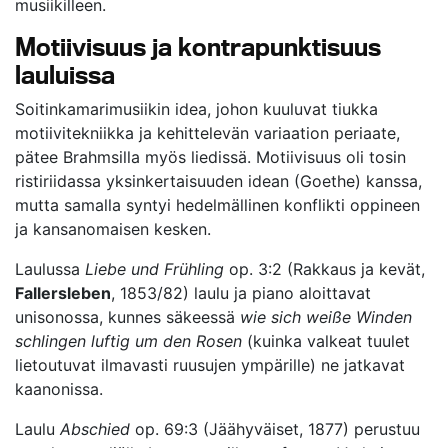
musiikilleen.
Motiivisuus ja kontrapunktisuus
lauluissa
Soitinkamarimusiikin idea, johon kuuluvat tiukka
motiivitekniikka ja kehittelevän variaation periaate,
pätee Brahmsilla myös liedissä. Motiivisuus oli tosin
ristiriidassa yksinkertaisuuden idean (Goethe) kanssa,
mutta samalla syntyi hedelmällinen konflikti oppineen
ja kansanomaisen kesken.
Laulussa
Liebe und Frühling
op. 3:2 (Rakkaus ja kevät,
Fallersleben
, 1853/82) laulu ja piano aloittavat
unisonossa, kunnes säkeessä
wie sich weiße Winden
schlingen luftig um den Rosen
(kuinka valkeat tuulet
lietoutuvat ilmavasti ruusujen ympärille) ne jatkavat
kaanonissa.
Laulu
Abschied
op. 69:3 (Jäähyväiset, 1877) perustuu