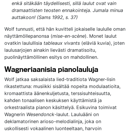
enkä sitäkään täydellisesti, sillä laulut ovat vain
dramaattisten teosten ennakointeja. Jumala minua
auttakoon! (Sams 1992, s. 37)
Wolf tunnusti, että hän kuvitteli jokaiselle laululle oman
näyttämöllepanonsa (
mise-en-scène
). Monet laulut
ovatkin laulullisia
tableaux vivants
(eläviä kuvia), joten
laulusarjojen ainakin lievästi dramatisoitu,
puolinäyttämöllinen esitys on mahdollinen.
Wagneriaanisia pianolauluja
Wolf jatkaa saksalaista lied-traditiota Wagner-lisin
rikastettuna: musiikki sisältää nopeita modulaatioita,
kromaattista äänenkuljetusta, terssisuhteisuutta,
kahden tonaalisen keskuksen käyttämistä ja
orkestraalista pianon käsittelyä. Esikuvina toimivat
Wagnerin
Wesendonck
-laulut. Lauluääni on
deklamatorinen arioso-melodialinja, joka on
uskollisesti vokaalinen luonteeltaan, harvoin