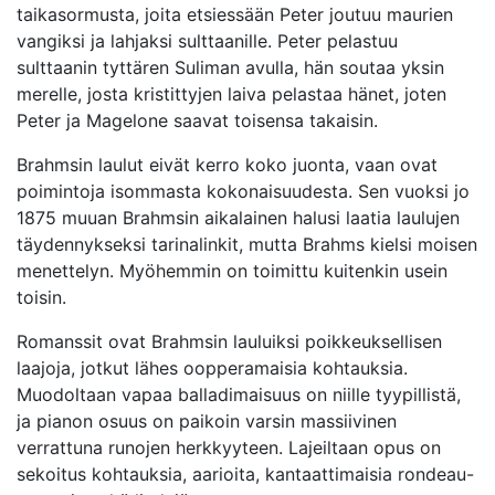
taikasormusta, joita etsiessään Peter joutuu maurien
vangiksi ja lahjaksi sulttaanille. Peter pelastuu
sulttaanin tyttären Suliman avulla, hän soutaa yksin
merelle, josta kristittyjen laiva pelastaa hänet, joten
Peter ja Magelone saavat toisensa takaisin.
Brahmsin laulut eivät kerro koko juonta, vaan ovat
poimintoja isommasta kokonaisuudesta. Sen vuoksi jo
1875 muuan Brahmsin aikalainen halusi laatia laulujen
täydennykseksi tarinalinkit, mutta Brahms kielsi moisen
menettelyn. Myöhemmin on toimittu kuitenkin usein
toisin.
Romanssit ovat Brahmsin lauluiksi poikkeuksellisen
laajoja, jotkut lähes oopperamaisia kohtauksia.
Muodoltaan vapaa balladimaisuus on niille tyypillistä,
ja pianon osuus on paikoin varsin massiivinen
verrattuna runojen herkkyyteen. Lajeiltaan opus on
sekoitus kohtauksia, aarioita, kantaattimaisia rondeau-