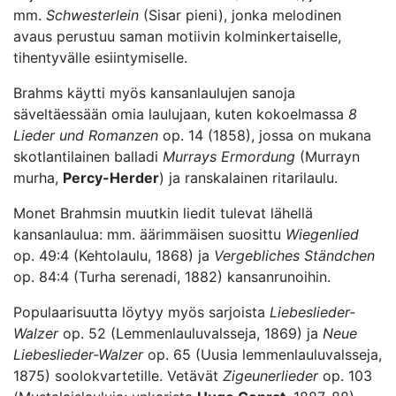
mm.
Schwesterlein
(Sisar pieni), jonka melodinen
avaus perustuu saman motiivin kolminkertaiselle,
tihentyvälle esiintymiselle.
Brahms käytti myös kansanlaulujen sanoja
säveltäessään omia laulujaan, kuten kokoelmassa
8
Lieder und Romanzen
op. 14 (1858), jossa on mukana
skotlantilainen balladi
Murrays
Ermordung
(Murrayn
murha,
Percy-Herder
) ja ranskalainen ritarilaulu.
Monet Brahmsin muutkin liedit tulevat lähellä
kansanlaulua: mm. äärimmäisen suosittu
Wiegenlied
op. 49:4 (Kehtolaulu, 1868) ja
Vergebliches Ständchen
op. 84:4 (Turha serenadi, 1882) kansanrunoihin.
Populaarisuutta löytyy myös sarjoista
Liebeslieder-
Walzer
op. 52 (Lemmenlauluvalsseja, 1869) ja
Neue
Liebeslieder-Walzer
op. 65 (Uusia lemmenlauluvalsseja,
1875) soolokvartetille. Vetävät
Zigeunerlieder
op. 103