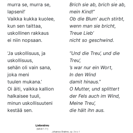
murra se, murra se,
Brich sie ab, brich sie ab,
lapseni!’
mein Kind!”
Vaikka kukka kuolee,
Ob die Blum’ auch stirbt,
kun sen taittaa,
wenn man sie bricht,
uskollinen rakkaus
Treue Lieb’
ei niin nopsaan.
nicht so geschwind.
‘Ja uskollisuus, ja
”Und die Treu’, und die
uskollisuus,
Treu’,
sehän oli vain sana,
’s war nur ein Wort,
joka meni
In den Wind
tuulen mukana.’
damit hinaus.”
Oi äiti, vaikka kallion
O Mutter, und splittert
halkaisee tuuli,
der Fels auch im Wind,
minun uskollisuuteni
Meine Treu’,
kestää sen.
die hält ihn aus.