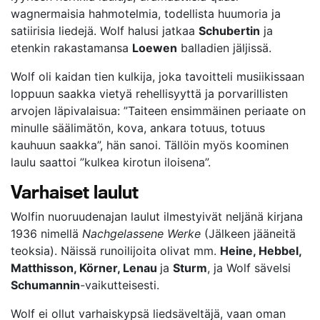
wagnermaisia hahmotelmia, todellista huumoria ja
satiirisia liedejä. Wolf halusi jatkaa
Schubertin
ja
etenkin rakastamansa
Loewen
balladien jäljissä.
Wolf oli kaidan tien kulkija, joka tavoitteli musiikissaan
loppuun saakka vietyä rehellisyyttä ja porvarillisten
arvojen läpivalaisua: ”Taiteen ensimmäinen periaate on
minulle säälimätön, kova, ankara totuus, totuus
kauhuun saakka”, hän sanoi. Tällöin myös koominen
laulu saattoi ”kulkea kirotun iloisena”.
Varhaiset laulut
Wolfin nuoruudenajan laulut ilmestyivät neljänä kirjana
1936 nimellä
Nachgelassene Werke
(Jälkeen jääneitä
teoksia). Näissä runoilijoita olivat mm.
Heine, Hebbel,
Matthisson, Körner, Lenau
ja
Sturm
, ja Wolf sävelsi
Schumannin
-vaikutteisesti.
Wolf ei ollut varhaiskypsä liedsäveltäjä, vaan oman