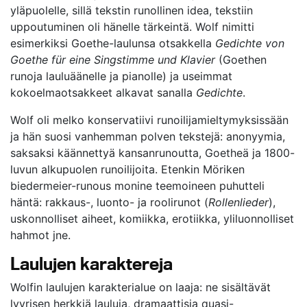
yläpuolelle, sillä tekstin runollinen idea, tekstiin
uppoutuminen oli hänelle tärkeintä. Wolf nimitti
esimerkiksi Goethe-laulunsa otsakkella
Gedichte von
Goethe für eine Singstimme und Klavier
(Goethen
runoja lauluäänelle ja pianolle) ja useimmat
kokoelmaotsakkeet alkavat sanalla
Gedichte
.
Wolf oli melko konservatiivi runoilijamieltymyksissään
ja hän suosi vanhemman polven tekstejä: anonyymia,
saksaksi käännettyä kansanrunoutta, Goetheä ja 1800-
luvun alkupuolen runoilijoita. Etenkin Möriken
biedermeier-runous monine teemoineen puhutteli
häntä: rakkaus-, luonto- ja roolirunot (
Rollenlieder
),
uskonnolliset aiheet, komiikka, erotiikka, yliluonnolliset
hahmot jne.
Laulujen karaktereja
Wolfin laulujen karakterialue on laaja: ne sisältävät
lyyrisen herkkiä lauluja, dramaattisia quasi-