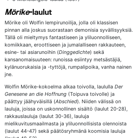
Mörike
-laulut
Mörike oli Wolfin lempirunoilija, jolla oli klassisen
pinnan alla joskus suorastaan demonisia syvällisyyksiä.
Tällä oli mieltymys fantastiseen ja yliluonnolliseen,
komiikkaan, eroottiseen ja jumalalliseen rakkauteen,
esine- tai asiarunoihin (
Dinggedichte
) sekä
kansanomaisuuteen: runoissa esiintyy metsästäjiä,
kylänuorukaisia ja -tyttöjä, rumpalipoika, vanha nainen
jne.
Wolfin Mörike-kokoelma alkaa toivolla, laululla
Der
Genesene an die Hoffnung
(Toipuva toivolle) ja
päättyy jäähyväisillä (
Abschied
). Niiden välissä on
lauluja, joissa on uskonnollinen sisältö (laulut 20-28),
rakkauslauluja (laulut 30-36), lauluja
mielikuvitusmaailmasta ja yliluonnollisista olennoista
(laulut 44-47) sekä päätösryhmänä koomisia lauluja