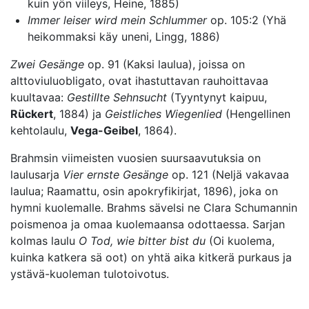
kuin yön viileys, Heine, 1885)
Immer leiser wird mein Schlummer
op. 105:2 (Yhä
heikommaksi käy uneni, Lingg, 1886)
Zwei Gesänge
op. 91 (Kaksi laulua), joissa on
alttoviuluobligato, ovat ihastuttavan rauhoittavaa
kuultavaa:
Gestillte Sehnsucht
(Tyyntynyt kaipuu,
Rückert
, 1884) ja
Geistliches Wiegenlied
(Hengellinen
kehtolaulu,
Vega-Geibel
, 1864).
Brahmsin viimeisten vuosien suursaavutuksia on
laulusarja
Vier ernste Gesänge
op. 121 (Neljä vakavaa
laulua; Raamattu, osin apokryfikirjat, 1896), joka on
hymni kuolemalle. Brahms sävelsi ne Clara Schumannin
poismenoa ja omaa kuolemaansa odottaessa. Sarjan
kolmas laulu
O Tod, wie bitter bist du
(Oi kuolema,
kuinka katkera sä oot) on yhtä aika kitkerä purkaus ja
ystävä-kuoleman tulotoivotus.