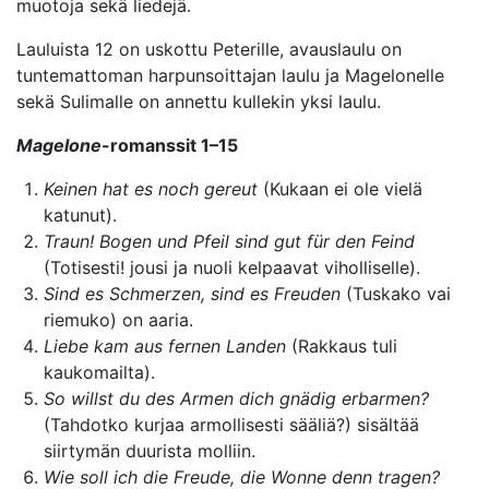
muotoja sekä liedejä.
Lauluista 12 on uskottu Peterille, avauslaulu on
tuntemattoman harpunsoittajan laulu ja Magelonelle
sekä Sulimalle on annettu kullekin yksi laulu.
Magelone
-romanssit 1–15
Keinen hat es noch gereut
(Kukaan ei ole vielä
katunut).
Traun! Bogen und Pfeil sind gut für den Feind
(Totisesti! jousi ja nuoli kelpaavat viholliselle).
Sind es Schmerzen, sind es Freuden
(Tuskako vai
riemuko) on aaria.
Liebe kam aus fernen Landen
(Rakkaus tuli
kaukomailta).
So willst du des Armen dich gnädig erbarmen?
(Tahdotko kurjaa armollisesti sääliä?) sisältää
siirtymän duurista molliin.
Wie soll ich die Freude, die Wonne denn tragen?