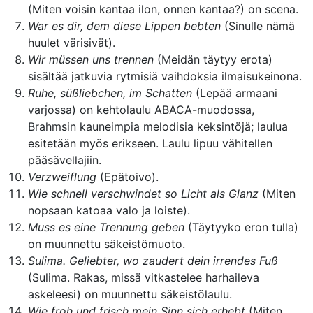
(Miten voisin kantaa ilon, onnen kantaa?) on scena.
War es dir, dem diese Lippen bebten
(Sinulle nämä
huulet värisivät).
Wir müssen uns trennen
(Meidän täytyy erota)
sisältää jatkuvia rytmisiä vaihdoksia ilmaisukeinona.
Ruhe, süßliebchen, im Schatten
(Lepää armaani
varjossa) on kehtolaulu ABACA-muodossa,
Brahmsin kauneimpia melodisia keksintöjä; laulua
esitetään myös erikseen. Laulu lipuu vähitellen
pääsävellajiin.
Verzweiflung
(Epätoivo).
Wie schnell verschwindet so Licht als Glanz
(Miten
nopsaan katoaa valo ja loiste).
Muss es eine Trennung geben
(Täytyyko eron tulla)
on muunnettu säkeistömuoto.
Sulima. Geliebter, wo zaudert dein irrendes Fuß
(Sulima. Rakas, missä vitkastelee harhaileva
askeleesi) on muunnettu säkeistölaulu.
Wie froh und frisch mein Sinn sich erhebt
(Miten