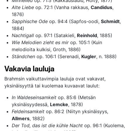
Minnelied
op. 71:5 (Rakkauslaulu, Hölty, 1877)
Alte Liebe
op. 72:1 (Vanha rakkaus,
Candidus
,
1876)
Sapphische Ode
op. 94:4 (Sapfos-oodi,
Schmidt
,
1884)
Nachtigall
op. 97:1 (Satakieli,
Reinhold
, 1885)
Wie Melodien zieht es mir
op. 105:1 (Kuin
melodioita kulkisi, Groth, 1886)
Ständchen
op. 106:1 (Serenadi,
Kugler
, n. 1888)
Vakavia lauluja
Brahmsin vaikuttavimpia lauluja ovat vakavat,
yksinäisyyttä tai kuolemaa kuvaavat laulut:
In Waldeseinsamkeit
op. 85:6 (Metsän
yksinäisyydessä,
Lemcke
, 1878)
Feldeinsamkeit
op. 86:2 (Niityn yksinäisyys,
Allmers
, 1882)
Der Tod, das ist die kühle Nacht
op. 96:1 (Kuolema,