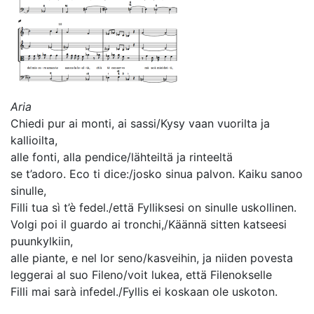
Aria
Chiedi pur ai monti, ai sassi/Kysy vaan vuorilta ja
kallioilta,
alle fonti, alla pendice/lähteiltä ja rinteeltä
se t’adoro. Eco ti dice:/josko sinua palvon. Kaiku sanoo
sinulle,
Filli tua sì t’è fedel./että Fylliksesi on sinulle uskollinen.
Volgi poi il guardo ai tronchi,/Käännä sitten katseesi
puunkylkiin,
alle piante, e nel lor seno/kasveihin, ja niiden povesta
leggerai al suo Fileno/voit lukea, että Filenokselle
Filli mai sarà infedel./Fyllis ei koskaan ole uskoton.