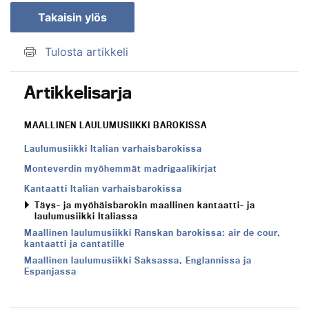
Takaisin ylös
Tulosta artikkeli
Artikkelisarja
MAALLINEN LAULUMUSIIKKI BAROKISSA
Laulumusiikki Italian varhaisbarokissa
Monteverdin myöhemmät madrigaalikirjat
Kantaatti Italian varhaisbarokissa
Täys- ja myöhäisbarokin maallinen kantaatti- ja
laulumusiikki Italiassa
Maallinen laulumusiikki Ranskan barokissa: air de cour,
kantaatti ja cantatille
Maallinen laulumusiikki Saksassa, Englannissa ja
Espanjassa