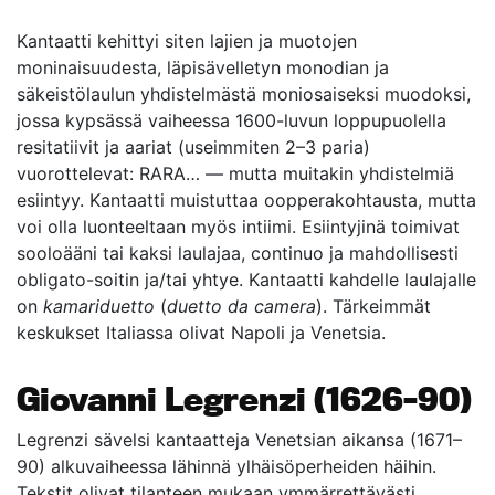
Kantaatti kehittyi siten lajien ja muotojen
moninaisuudesta, läpisävelletyn monodian ja
säkeistölaulun yhdistelmästä moniosaiseksi muodoksi,
jossa kypsässä vaiheessa 1600-luvun loppupuolella
resitatiivit ja aariat (useimmiten 2–3 paria)
vuorottelevat: RARA… — mutta muitakin yhdistelmiä
esiintyy. Kantaatti muistuttaa oopperakohtausta, mutta
voi olla luonteeltaan myös intiimi. Esiintyjinä toimivat
sooloääni tai kaksi laulajaa, continuo ja mahdollisesti
obligato-soitin ja/tai yhtye. Kantaatti kahdelle laulajalle
on
kamariduetto
(
duetto da camera
). Tärkeimmät
keskukset Italiassa olivat Napoli ja Venetsia.
Giovanni Legrenzi (1626–90)
Legrenzi sävelsi kantaatteja Venetsian aikansa (1671–
90) alkuvaiheessa lähinnä ylhäisöperheiden häihin.
Tekstit olivat tilanteen mukaan ymmärrettävästi