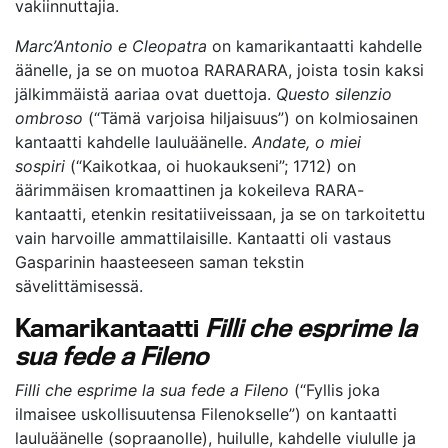
vakiinnuttajia.
Marc’Antonio e Cleopatra
on kamarikantaatti kahdelle
äänelle, ja se on muotoa RARARARA, joista tosin kaksi
jälkimmäistä aariaa ovat duettoja.
Questo silenzio
ombroso
(“Tämä varjoisa hiljaisuus”) on kolmiosainen
kantaatti kahdelle lauluäänelle.
Andate, o miei
sospiri
(“Kaikotkaa, oi huokaukseni”; 1712) on
äärimmäisen kromaattinen ja kokeileva RARA-
kantaatti, etenkin resitatiiveissaan, ja se on tarkoitettu
vain harvoille ammattilaisille. Kantaatti oli vastaus
Gasparinin haasteeseen saman tekstin
sävelittämisessä.
Kamarikantaatti
Filli che esprime la
sua fede a Fileno
Filli che esprime la sua fede a Fileno
(“Fyllis joka
ilmaisee uskollisuutensa Filenokselle”) on kantaatti
lauluäänelle (sopraanolle), huilulle, kahdelle viululle ja