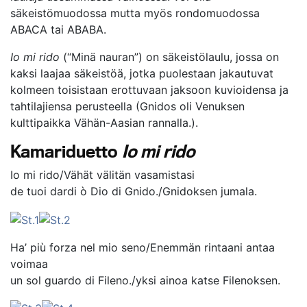
säkeistömuodossa mutta myös rondomuodossa
ABACA tai ABABA.
Io mi rido
(“Minä nauran”) on säkeistölaulu, jossa on
kaksi laajaa säkeistöä, jotka puolestaan jakautuvat
kolmeen toisistaan erottuvaan jaksoon kuvioidensa ja
tahtilajiensa perusteella (Gnidos oli Venuksen
kulttipaikka Vähän-Aasian rannalla.).
Kamariduetto
Io mi rido
Io mi rido/Vähät välitän vasamistasi
de tuoi dardi ò Dio di Gnido./Gnidoksen jumala.
Ha’ più forza nel mio seno/Enemmän rintaani antaa
voimaa
un sol guardo di Fileno./yksi ainoa katse Filenoksen.