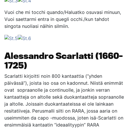
Vuoi che mi tocchi quando/Haluatko osuvasi minuun,
Vuoi saettarmi entra in quegli occhi./kun tahdot
singota nuoliasi näihin silmiin.
Alessandro Scarlatti (1660–
1725)
Scarlatti kirjoitti noin 800 kantaattia (“yhden
päivässä”), joista iso osa on kadonnut. Niistä enimmät
ovat sopraanolle ja continuolle, ja jonkin verran
kantaatteja on altolle sekä duokantaatteja sopraanolle
ja altolle. Joissain duokantaateissa ei ole lainkaan
resitatiiveja. Perusmalli silti on RARA, jossa aaria on
useimmiten da capo -muodossa, joten isä-Scarlatti on
ensimmäisiä kantaatin “ideaalityypin” RARA