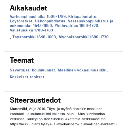
Aikakaudet
Aikakausi:
Varhempi uusi aika 1500-1789. Kirjapainotaito.
Löytöretket. Uskonpuhdistus. Vastauskonpuhdistus ja
uskonsodat 1543–1650. Yksinvaltius 1650–1720.
Valistusaika 1700–1789
,
,
Aikakausi:
Aikakausi:
Täysbarokki 1640–1690
Myöhäisbarokki 1690–1720
Teemat
,
,
Teema:
Teema:
Säveltäjät, koulukunnat
Maallinen vokaalimusiikki
Teema:
Keskeiset teokset
Siteeraustiedot
Murtomäki, Veijo
2019. Täys- ja myöhäisbarokin maallinen
kantaatti- ja laulumusiikki Italiassa. Muhi – Musiikinhistoriaa
verkossa, Taideyliopiston Sibelius-Akatemia. Verkkoaineisto
https://muhi.uniarts.fi/tays-ja-myohaisbarokin-maallinen-kantaatti-