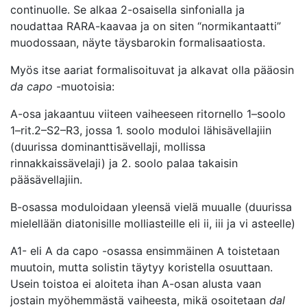
continuolle. Se alkaa 2-osaisella sinfonialla ja
noudattaa RARA-kaavaa ja on siten “normikantaatti”
muodossaan, näyte täysbarokin formalisaatiosta.
Myös itse aariat formalisoituvat ja alkavat olla pääosin
da capo
-muotoisia:
A-osa jakaantuu viiteen vaiheeseen ritornello 1–soolo
1–rit.2–S2–R3, jossa 1. soolo moduloi lähisävellajiin
(duurissa dominanttisävellaji, mollissa
rinnakkaissävelaji) ja 2. soolo palaa takaisin
pääsävellajiin.
B-osassa moduloidaan yleensä vielä muualle (duurissa
mielellään diatonisille molliasteille eli ii, iii ja vi asteelle)
A1- eli A da capo -osassa ensimmäinen A toistetaan
muutoin, mutta solistin täytyy koristella osuuttaan.
Usein toistoa ei aloiteta ihan A-osan alusta vaan
jostain myöhemmästä vaiheesta, mikä osoitetaan
dal