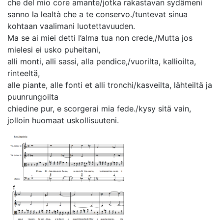
che del mio core amante/jotka rakastavan sydämeni
sanno la lealtà che a te conservo./tuntevat sinua
kohtaan vaalimani luotettavuuden.
Ma se ai miei detti l’alma tua non crede,/Mutta jos
mielesi ei usko puheitani,
alli monti, alli sassi, alla pendice,/vuorilta, kallioilta,
rinteeltä,
alle piante, alle fonti et alli tronchi/kasveilta, lähteiltä ja
puunrungoilta
chiedine pur, e scorgerai mia fede./kysy sitä vain,
jolloin huomaat uskollisuuteni.