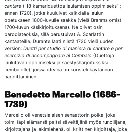
cantare
(“18 kamariduettoa laulamisen oppimiseks”i;
ennen 1720), jotka kuuluivat kaikkialla laulun
opetukseen 1800-luvulle saakka (vielä Brahms omisti
1700-luvun käsikirjoituksena). Ne olivat osin
parodiateoksia, sillä perustuivat A. Scarlattin
kantaateille. Durante laati niistä 1720 vielä uuden
version:
Duetti per studio di maniera di cantare e per
esercizio di accompagnare al Cembalo
(Duettoja
laulutavan oppimiseksi ja säestysharjoituksiksi
cembalolle), joissa ideana on koristelukäytännön
harjoittaminen.
Benedetto Marcello (1686–
1739)
Marcello oli venetsialaisen senaattorin poika, joka
toimi läpi elämänsä paitsi säveltäjänä myös runoilijana,
kirjoittajana ja lakimiehenä. oli kriittinen kirjoittaja, joka