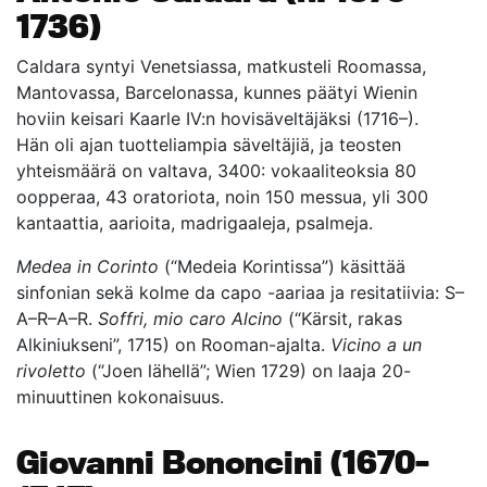
1736)
Caldara syntyi Venetsiassa, matkusteli Roomassa,
Mantovassa, Barcelonassa, kunnes päätyi Wienin
hoviin keisari Kaarle IV:n hovisäveltäjäksi (1716–).
Hän oli ajan tuotteliampia säveltäjiä, ja teosten
yhteismäärä on valtava, 3400: vokaaliteoksia 80
oopperaa, 43 oratoriota, noin 150 messua, yli 300
kantaattia, aarioita, madrigaaleja, psalmeja.
Medea in Corinto
(“Medeia Korintissa”) käsittää
sinfonian sekä kolme da capo -aariaa ja resitatiivia: S–
A–R–A–R.
Soffri, mio caro Alcino
(“Kärsit, rakas
Alkiniukseni”, 1715) on Rooman-ajalta.
Vicino a un
rivoletto
(“Joen lähellä”; Wien 1729) on laaja 20-
minuuttinen kokonaisuus.
Giovanni Bononcini (1670–