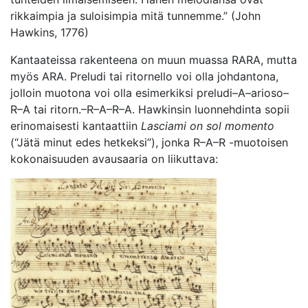
rikkaimpia ja suloisimpia mitä tunnemme.” (John
Hawkins, 1776)
Kantaateissa rakenteena on muun muassa RARA, mutta
myös ARA. Preludi tai ritornello voi olla johdantona,
jolloin muotona voi olla esimerkiksi preludi–A–arioso–
R–A tai ritorn.–R–A–R–A. Hawkinsin luonnehdinta sopii
erinomaisesti kantaattiin
Lasciami on sol momento
(“Jätä minut edes hetkeksi”), jonka R–A–R -muotoisen
kokonaisuuden avausaaria on liikuttava: