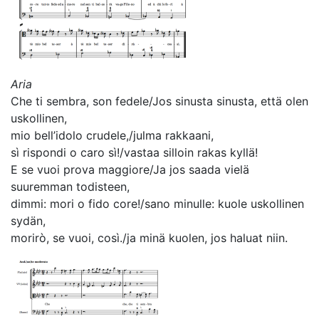
Aria
Che ti sembra, son fedele/Jos sinusta sinusta, että olen
uskollinen,
mio bell’idolo crudele,/julma rakkaani,
sì rispondi o caro sì!/vastaa silloin rakas kyllä!
E se vuoi prova maggiore/Ja jos saada vielä
suuremman todisteen,
dimmi: mori o fido core!/sano minulle: kuole uskollinen
sydän,
morirò, se vuoi, così./ja minä kuolen, jos haluat niin.