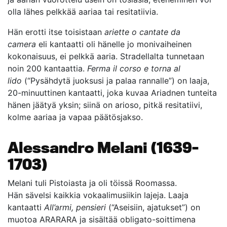
olla lähes pelkkää aariaa tai resitatiivia.
Hän erotti itse toisistaan
ariette o cantate da
camera
eli kantaatti oli hänelle jo monivaiheinen
kokonaisuus, ei pelkkä aaria. Stradellalta tunnetaan
noin 200 kantaattia.
Ferma il corso e torna al
lido
(“Pysähdytä juoksusi ja palaa rannalle”) on laaja,
20-minuuttinen kantaatti, joka kuvaa Ariadnen tunteita
hänen jäätyä yksin; siinä on arioso, pitkä resitatiivi,
kolme aariaa ja vapaa päätösjakso.
Alessandro Melani (1639–
1703)
Melani tuli Pistoiasta ja oli töissä Roomassa.
Hän sävelsi kaikkia vokaalimusiikin lajeja. Laaja
kantaatti
All’armi, pensieri
(“Aseisiin, ajatukset”) on
muotoa ARARARA ja sisältää obligato-soittimena