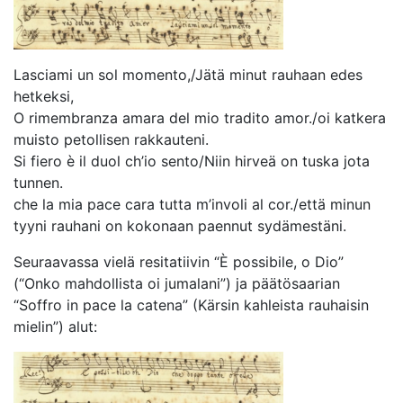
Lasciami un sol momento,/Jätä minut rauhaan edes
hetkeksi,
O rimembranza amara del mio tradito amor./oi katkera
muisto petollisen rakkauteni.
Si fiero è il duol ch’io sento/Niin hirveä on tuska jota
tunnen.
che la mia pace cara tutta m’involi al cor./että minun
tyyni rauhani on kokonaan paennut sydämestäni.
Seuraavassa vielä resitatiivin “È possibile, o Dio”
(“Onko mahdollista oi jumalani”) ja päätösaarian
“Soffro in pace la catena” (Kärsin kahleista rauhaisin
mielin”) alut: