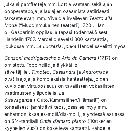
julkaisi pamfletteja mm. Lottia vastaan sekä ajan
oopperatapoja ja laulajien osaamista satiirisesti
tarkastelevan, mm. Vivaldia irvailevan
Teatro alla
Moda
(“Muodinmukainen teatteri”, 1720). Hän
oli Gasparinin oppilas ja tapasi todennäköisesti
Handelin 1707. Marcello sävelsi 300 kantaattia,
joukossa mm.
La Lucrezia, jonka
Handel sävelitti myös.
Canzoni madrigalesche e Arie da Camera
(1717) on
omistettu “oppineille ja älykkäille
säveltäjille”.
Timoteo
,
Cassandra
ja
Andromaca
ovat
laajoja ja kompleksisia kantaatteja, joiden
kuvioiden virtuoosisuus on tavallisten vokaalisten
vaatimusten yläpuolella.
La
Stravaganza
(“Outo/Kummallinen/Hämärä”) on
tonaalisesti jännittävä teos, jossa esiintyy mm.
enharmoniikkaa es-molli/dis-molli, ja yhdessä aariassa
on 5/4-tahtilaji!
Onda d’amaro pianto
(“Katkerien
kyynelien vuo”) on kokeileva kantaatti. Kahdelle