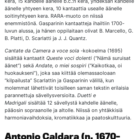
kera, 15 kahdelle äänelle b.c.:n kera, yhdeksän kahdelle
äänelle yhtyeen kera, 10 kantaattia usealle äänelle
soitinyhtyeen kera. RARA-muoto on niissä
enemmistönä. Gasparinin kantaatteja ihailtiin 1700-
luvun alussa, ja hänen oppilaitaan olivat B. Marcello, G.
B. Platti, D. Scarlatti ja J. J. Quantz.
Cantate da Camera a voce sola
-kokoelma (1695)
sisältää kantaatit
Queste voci dolenti
(“Nämä suruisat
äänet”) sekä
Andate, o miei sospiri
(“Kaikotkaa, oi
huokaukseni”), joka saa kiittää olemassaoloaan
“kilpailusta” Scarlattin ja Gasparinin välillä, kun
molemmat lähettivät toisilleen saman tekstin erilaisia
parannettuja sävellysversioita.
Duetti e
Madrigali
sisältää 12 sävellystä kahdelle äänelle,
pääosin sopraanolle ja altolle. Niissä on yhtäkkisiä
harmoniavaihdoksia, kromatiikkaa ja paatoskulttuuria.
Antonio Caldara (n. 1670–