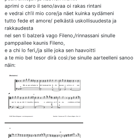
aprimi o caro il seno/avaa oi rakas rintani
e vedrai ch’il mio core/ja näet kuinka sydämeni
tutto fede et amore/ pelkästä uskollisuudesta ja
rakkaudesta
nel sen ti balzerà vago Fileno,/rinnassani sinulle
pamppailee kaunis Fileno,
e a chi lo ferì,/ja sille joka sen haavoitti
a te mio bel tesor dirà così:/se sinulle aarteelleni sanoo
näin: