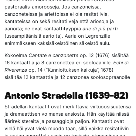
pastoraalis-amorooseja. Jos canzoneissa,
canzoneteissa ja ariettoissa ei ole resitatiivia,
kantateissa on sekä resitatiiveja että ariosoja ja
aarioita; ne ovat kantaattityyppiä
arie di più parti
(useampiäänisiä aarioita). Aaria on Legrenzille
enimmäkseen kaksisäkeistöinen säkeistölaulu.
Kokoelma
Cantate e canzonette
op. 12 (1676) sisältää
16 kantaattia ja 8 canzonettea eri sooloäänille.
Echi di
Riverenza
op. 14 (“Kunnioituksen kaikuja”, 1678)
sisältää 12 kantaattia ja 12 canzonea soolosopraanolle
Antonio Stradella (1639–82)
Stradellan kantaatit ovat merkittäviä virtuoosisuutensa
ja dramaattisen voimansa ansiosta. Hän käyttää niissä
äärirekistereitä ja passaggioja paljon. Kantaatit ovat
vielä häilyvät vielä muodoltaan, sillä vaikka resitatiivin
ja aarian vuorottelu usein on tosiasia, eteneminen voi