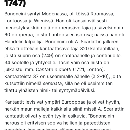
1747)
Bononcini syntyi Modenassa, oli töissä Roomassa,
Lontoossa ja Wienissä. Hän oli kansainvälisesti
menestyksekkäimpiä oopperasäveltäjiä ja sävelsi noin
60 oopperaa, joista Lontooseen iso osa; näissä hän oli
Handelin kilpailija. Bononcini oli A. Scarlattin jälkeen
ehkä tuotteliain kantaattisäveltäjä 320 kantaatillaan,
joista suurin osa (249) on sooloäänelle ja continuolle,
34 soololle ja yhtyeelle. Tosin vain osa niistä on
julkaistu: mm.
Cantate e duetti
(1721, Lontoo).
Kantaateista 37 on useammalle äänelle (à 2–10), joita
kutsuttiin nimellä
serenata
, sillä ne oli useimmiten
tilattu ylhäisten nimi- tai syntymäpäiviksi.
Kantaatit levisivät ympäri Eurooppaa ja olivat hyvän,
herkän maun malleja kaikkialla siinä missä A. Scarlattin
kantaatit olivat ylevän tyylin esikuvia. “Bononcinin
nerous oli erityisen sopiva hellien ja pateettisten
tunteiden ilmaisemiseen. Hänen melodiansa ovat