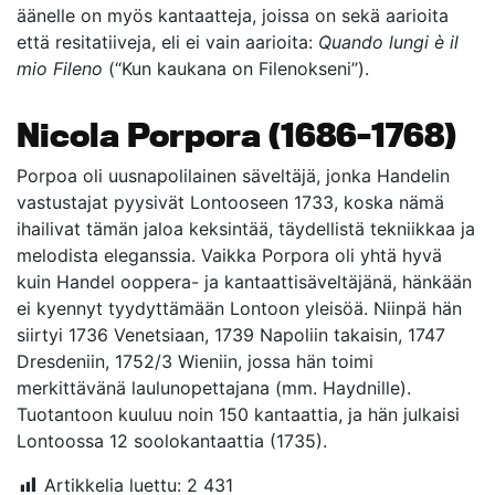
äänelle on myös kantaatteja, joissa on sekä aarioita
että resitatiiveja, eli ei vain aarioita:
Quando lungi è il
mio Fileno
(“Kun kaukana on Filenokseni”).
Nicola Porpora (1686–1768)
Porpoa oli uusnapolilainen säveltäjä, jonka Handelin
vastustajat pyysivät Lontooseen 1733, koska nämä
ihailivat tämän jaloa keksintää, täydellistä tekniikkaa ja
melodista eleganssia. Vaikka Porpora oli yhtä hyvä
kuin Handel ooppera- ja kantaattisäveltäjänä, hänkään
ei kyennyt tyydyttämään Lontoon yleisöä. Niinpä hän
siirtyi 1736 Venetsiaan, 1739 Napoliin takaisin, 1747
Dresdeniin, 1752/3 Wieniin, jossa hän toimi
merkittävänä laulunopettajana (mm. Haydnille).
Tuotantoon kuuluu noin 150 kantaattia, ja hän julkaisi
Lontoossa 12 soolokantaattia (1735).
Artikkelia luettu:
2 431