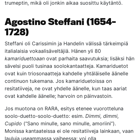
trumeptin, mikä oli jonkin aikaa suosittu käytäntö.
Agostino Steffani (1654–
1728)
Steffani oli Carissimin ja Handelin välissä tärkeimpiä
italialaisia vokaalisäveltäjiä. Hänen yli 80
kamariduettoaan
ovat parhaita saavutuksia; lisäksi hän
sävelsi puoli tusinaa soolokantaatteja. Kamariduetot
ovat kuin triosonaatteja kahdelle yhtäläiselle äänelle
continuon tukemana. Jos kamariduetoissa on
resitatiiveja, ne ovat yhdelle äänelle, kun taas aariat
ovat kahdelle äänelle; harvoin on päinvastoin.
Jos muotona on RARA, esitys etenee vuorotteluna
soolo-duetto-soolo-duetto: esim.
Dimmi, dimmi,
Cupido
(“Sano minulle, sano minulle, amoriini”).
Monissa kantaateissa ei ole resitatiiveja lainkaan, vaan
lauluja useammassa vaiheessa: voi olla