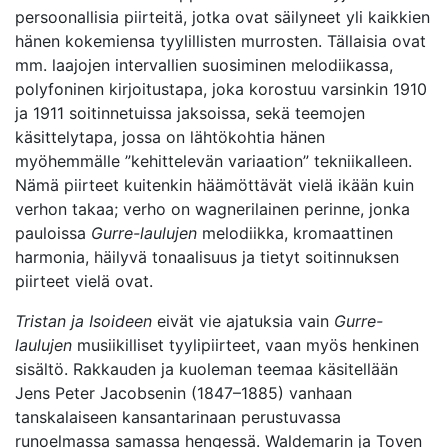
persoonallisia piirteitä, jotka ovat säilyneet yli kaikkien
hänen kokemiensa tyylillisten murrosten. Tällaisia ovat
mm. laajojen intervallien suosiminen melodiikassa,
polyfoninen kirjoitustapa, joka korostuu varsinkin 1910
ja 1911 soitinnetuissa jaksoissa, sekä teemojen
käsittelytapa, jossa on lähtökohtia hänen
myöhemmälle ”kehittelevän variaation” tekniikalleen.
Nämä piirteet kuitenkin häämöttävät vielä ikään kuin
verhon takaa; verho on wagnerilainen perinne, jonka
pauloissa
Gurre-laulujen
melodiikka, kromaattinen
harmonia, häilyvä tonaalisuus ja tietyt soitinnuksen
piirteet vielä ovat.
Tristan ja Isoideen
eivät vie ajatuksia vain
Gurre-
laulujen
musiikilliset tyylipiirteet, vaan myös henkinen
sisältö. Rakkauden ja kuoleman teemaa käsitellään
Jens Peter Jacobsenin (1847–1885) vanhaan
tanskalaiseen kansantarinaan perustuvassa
runoelmassa samassa hengessä. Waldemarin ja Toven