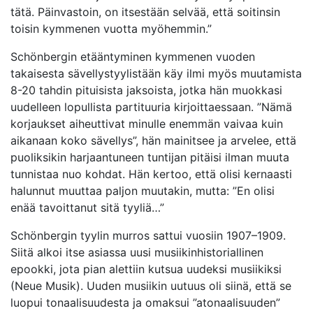
tätä. Päinvastoin, on itsestään selvää, että soitinsin
toisin kymmenen vuotta myöhemmin.”
Schönbergin etääntyminen kymmenen vuoden
takaisesta sävellystyylistään käy ilmi myös muutamista
8-20 tahdin pituisista jaksoista, jotka hän muokkasi
uudelleen lopullista partituuria kirjoittaessaan. ”Nämä
korjaukset aiheuttivat minulle enemmän vaivaa kuin
aikanaan koko sävellys”, hän mainitsee ja arvelee, että
puoliksikin harjaantuneen tuntijan pitäisi ilman muuta
tunnistaa nuo kohdat. Hän kertoo, että olisi kernaasti
halunnut muuttaa paljon muutakin, mutta: ”En olisi
enää tavoittanut sitä tyyliä…”
Schönbergin tyylin murros sattui vuosiin 1907–1909.
Siitä alkoi itse asiassa uusi musiikinhistoriallinen
epookki, jota pian alettiin kutsua uudeksi musiikiksi
(Neue Musik). Uuden musiikin uutuus oli siinä, että se
luopui tonaalisuudesta ja omaksui ”atonaalisuuden”