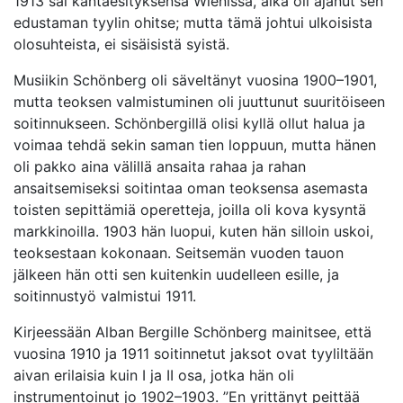
1913 sai kantaesityksensä Wienissä, aika oli ajanut sen
edustaman tyylin ohitse; mutta tämä johtui ulkoisista
olosuhteista, ei sisäisistä syistä.
Musiikin Schönberg oli säveltänyt vuosina 1900–1901,
mutta teoksen valmistuminen oli juuttunut suuritöiseen
soitinnukseen. Schönbergillä olisi kyllä ollut halua ja
voimaa tehdä sekin saman tien loppuun, mutta hänen
oli pakko aina välillä ansaita rahaa ja rahan
ansaitsemiseksi soitintaa oman teoksensa asemasta
toisten sepittämiä operetteja, joilla oli kova kysyntä
markkinoilla. 1903 hän luopui, kuten hän silloin uskoi,
teoksestaan kokonaan. Seitsemän vuoden tauon
jälkeen hän otti sen kuitenkin uudelleen esille, ja
soitinnustyö valmistui 1911.
Kirjeessään Alban Bergille Schönberg mainitsee, että
vuosina 1910 ja 1911 soitinnetut jaksot ovat tyyliltään
aivan erilaisia kuin I ja II osa, jotka hän oli
instrumentoinut jo 1902–1903. ”En yrittänyt peittää