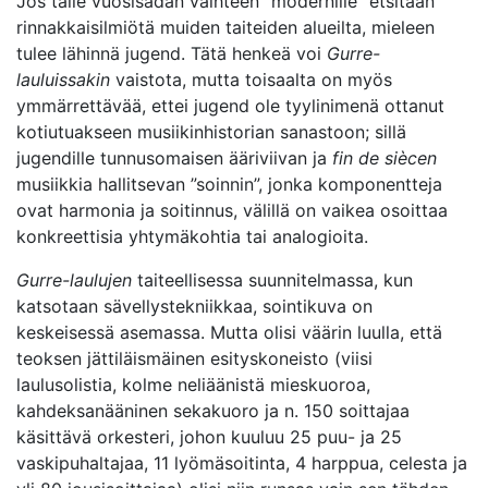
Jos tälle vuosisadan vaihteen ”modernille” etsitään
rinnakkaisilmiötä muiden taiteiden alueilta, mieleen
tulee lähinnä jugend. Tätä henkeä voi
Gurre-
lauluissakin
vaistota, mutta toisaalta on myös
ymmärrettävää, ettei jugend ole tyylinimenä ottanut
kotiutuakseen musiikinhistorian sanastoon; sillä
jugendille tunnusomaisen ääriviivan ja
fin de siècen
musiikkia hallitsevan ”soinnin”, jonka komponentteja
ovat harmonia ja soitinnus, välillä on vaikea osoittaa
konkreettisia yhtymäkohtia tai analogioita.
Gurre-laulujen
taiteellisessa suunnitelmassa, kun
katsotaan sävellystekniikkaa, sointikuva on
keskeisessä asemassa. Mutta olisi väärin luulla, että
teoksen jättiläismäinen esityskoneisto (viisi
laulusolistia, kolme neliäänistä mieskuoroa,
kahdeksanääninen sekakuoro ja n. 150 soittajaa
käsittävä orkesteri, johon kuuluu 25 puu- ja 25
vaskipuhaltajaa, 11 lyömäsoitinta, 4 harppua, celesta ja