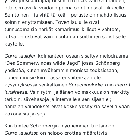
yli 80 jousisoittajaa) olisi niin runsas vain sen tähden,
että sen avulla voidaan panna sointimassat liikkeelle.
Sen toinen – ja yhtä tärkeä – peruste on mahdollisuus
soinnin eriyttämiseen. Toven lauluille ovat
tunnusomaisia herkät kamarimusiikilliset vivahteet,
jotka perustuvat vain muutaman soittimen solistiselle
käytölle.
Gurre-laulujen
kolmanteen osaan sisältyy melodraama
”Des Sommerwindes wilde Jagd”, jossa Schönberg
yhdistää, kuten myöhemmin monissa teoksissaan,
puheen musiikkiin. Tässä ei kuitenkaan ole
kysymyksessä senkaltainen
Sprechmelodie
kuin
Pierrot
lunairessa
. Vain rytmi ja äänen voimakkuus on merkitty
tarkoin, säveltasoja ja intervalleja sen sijaan ei;
äänialan vaihdokset eivät koske yksityisiä säveliä vaan
kokonaisia jaksoja.
Kun tuntee Schönbergin myöhemmän tuotannon,
Gurre-lauluissa
on helppo erottaa määrättyjä