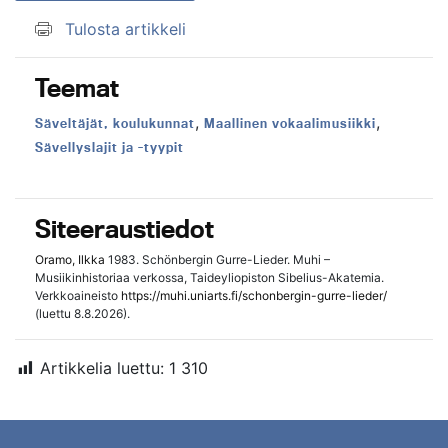
Tulosta artikkeli
Teemat
,
,
Teema:
Teema:
Säveltäjät, koulukunnat
Maallinen vokaalimusiikki
Teema:
Sävellyslajit ja -tyypit
Siteeraustiedot
Oramo, Ilkka
1983. Schönbergin Gurre-Lieder. Muhi –
Musiikinhistoriaa verkossa, Taideyliopiston Sibelius-Akatemia.
Verkkoaineisto
https://muhi.uniarts.fi/schonbergin-gurre-lieder/
(luettu 8.8.2026).
Artikkelia luettu:
1 310