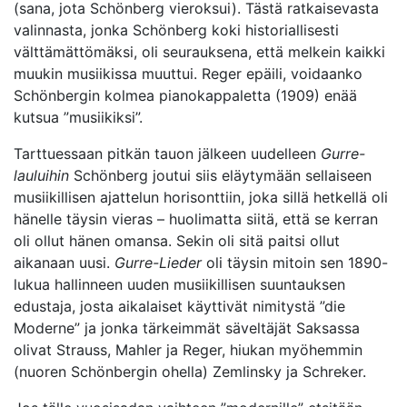
(sana, jota Schönberg vieroksui). Tästä ratkaisevasta
valinnasta, jonka Schönberg koki historiallisesti
välttämättömäksi, oli seurauksena, että melkein kaikki
muukin musiikissa muuttui. Reger epäili, voidaanko
Schönbergin kolmea pianokappaletta (1909) enää
kutsua ”musiikiksi”.
Tarttuessaan pitkän tauon jälkeen uudelleen
Gurre-
lauluihin
Schönberg joutui siis eläytymään sellaiseen
musiikillisen ajattelun horisonttiin, joka sillä hetkellä oli
hänelle täysin vieras – huolimatta siitä, että se kerran
oli ollut hänen omansa. Sekin oli sitä paitsi ollut
aikanaan uusi.
Gurre-Lieder
oli täysin mitoin sen 1890-
lukua hallinneen uuden musiikillisen suuntauksen
edustaja, josta aikalaiset käyttivät nimitystä ”die
Moderne” ja jonka tärkeimmät säveltäjät Saksassa
olivat Strauss, Mahler ja Reger, hiukan myöhemmin
(nuoren Schönbergin ohella) Zemlinsky ja Schreker.