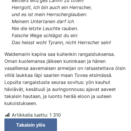
Bettlers einz’ges Lamm zu töten!
Herrgott, ich bin auch ein Herrscher,
und es ist mein Herrscherglauben:
Meinem Untertanen darf ich
Nie die letzte Leuchte rauben.
Falsche Wege schlägst du ein:
Das heisst wohl Tyrann, nicht Herrscher sein!
Waldemarin kapina saa kuitenkin rangaistuksensa.
Oman kuolemansa jälkeen kuninkaan ja hänen
vasalliensa aavemaisen armeijan on ratsastettava öisin
villiä laukkaa läpi saarien maan Tovea etsimässä.
Lopulta rangaistusta seuraa sovitus: yön kauhut
häviävät, kesätuuli ja auringonnousu ajavat aaveet
takaisin hautaan, ja luonto herää eloon ja uuteen
kukoistukseen.
Artikkelia luettu:
1 310
Takaisin ylös