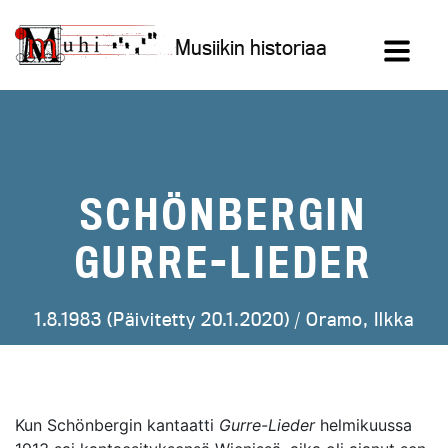
Siirry
sisältöön
Musiikin historiaa
SCHÖNBERGIN
GURRE-LIEDER
1.8.1983 (Päivitetty 20.1.2020) /
Oramo, Ilkka
Kun Schönbergin kantaatti
Gurre-Lieder
helmikuussa