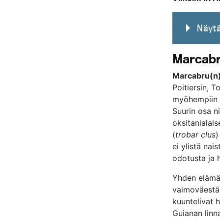
Näytä
Marcab
Marcabru(n
Poitiersin, 
myöhempiin t
Suurin osa ni
oksitanialai
(
trobar clus
)
ei ylistä nai
odotusta ja 
Yhden elämä
vaimoväestä 
kuuntelivat h
Guianan linn