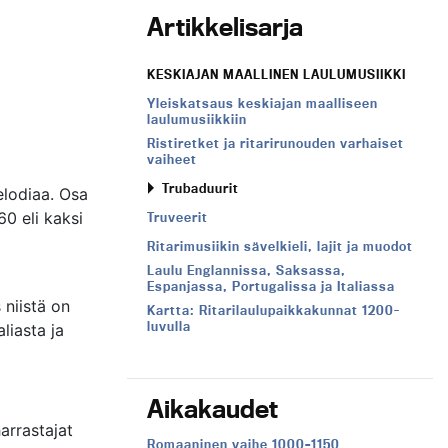
Artikkelisarja
KESKIAJAN MAALLINEN LAULUMUSIIKKI
Yleiskatsaus keskiajan maalliseen
laulumusiikkiin
Ristiretket ja ritarirunouden varhaiset
vaiheet
Trubaduurit
elodiaa. Osa
0 eli kaksi
Truveerit
Ritarimusiikin sävelkieli, lajit ja muodot
Laulu Englannissa, Saksassa,
Espanjassa, Portugalissa ja Italiassa
 niistä on
Kartta: Ritarilaulupaikkakunnat 1200-
luvulla
liasta ja
Aikakaudet
arrastajat
Aikakausi:
Romaaninen vaihe 1000–1150