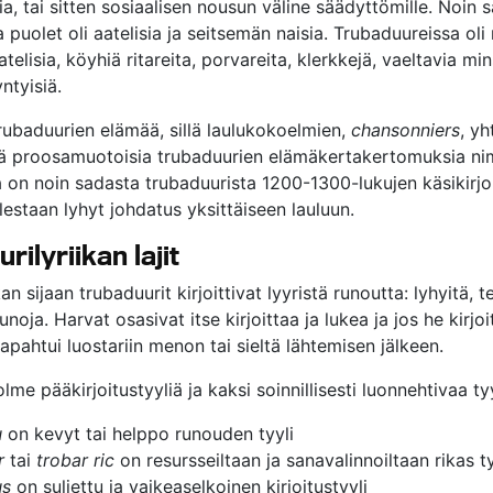
sia, tai sitten sosiaalisen nousun väline säädyttömille. Noin 
 puolet oli aatelisia ja seitsemän naisia. Trubaduureissa oli 
atelisia, köyhiä ritareita, porvareita, klerkkejä, vaeltavia min
ntyisiä.
baduurien elämää, sillä laulukokoelmien,
chansonniers
, y
isiä proosamuotoisia trubaduurien elämäkertakertomuksia ni
ta on noin sadasta trubaduurista 1200-1300-lukujen käsikirjo
estaan lyhyt johdatus yksittäiseen lauluun.
rilyriikan lajit
an sijaan trubaduurit kirjoittivat lyyristä runoutta: lyhyitä, t
unoja. Harvat osasivat itse kirjoittaa ja lukea ja jos he kirjo
apahtui luostariin menon tai sieltä lähtemisen jälkeen.
me pääkirjoitustyyliä ja kaksi soinnillisesti luonnehtivaa tyy
u
on kevyt tai helppo runouden tyyli
r
tai
trobar ric
on resursseiltaan ja sanavalinnoiltaan rikas ty
us
on suljettu ja vaikeaselkoinen kirjoitustyyli