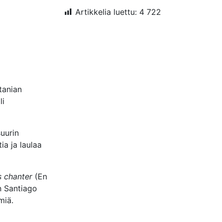
Artikkelia luettu:
4 722
tanian
li
suurin
tia ja laulaa
 chanter
(En
n Santiago
miä.