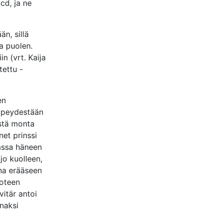
cd, ja ne
än, sillä
a puolen.
n (vrt. Kaija
tettu -
en
empeydestään
estä monta
et prinssi
vassa häneen
 jo kuolleen,
ena erääseen
uoteen
vitär antoi
nnaksi