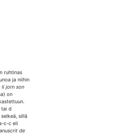
en ruhtinas
noa ja niihin
li jorn son
sa) on
akastettuun.
 tai d
selkeä, sillä
-c-c eli
anuscrit de