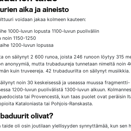
rien aika ja aineisto
lttuuri voidaan jakaa kolmeen kauteen:
ihe 1000-luvun lopusta 1100-luvun puoliväliin
a noin 1150-1250
aihe 1200-luvun lopussa
ta on säilynyt 2 600 runoa, joista 246 runoon löytyy 315 m
n anonyymiä, mutta trubaduureja tunnetaan nimeltä noin 46
än kuin truveereja. 42 trubaduurilta on säilynyt musiikkia.
säilynyt noin 30 keskeisessä ja useassa muussa fragmentti-
ksessa 1200-luvun puolivälistä 1300-luvun alkuun. Kolmannes
uedocista tai Provencestä, kun taas puolet ovat peräisin Ita
opioita Kataloniasta tai Pohjois-Ranskasta.
ubaduurit olivat?
taide oli osin joutilaan ylellisyyden synnyttämää, kun sen h