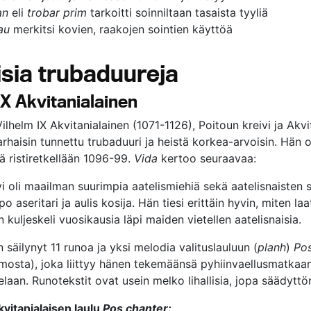
an
eli
trobar prim
tarkoitti soinniltaan tasaista tyyliä
au
merkitsi kovien, raakojen sointien käyttöä
sia trubaduureja
IX Akvitanialainen
ilhelm IX Akvitanialainen (1071-1126), Poitoun kreivi ja Akvi
arhaisin tunnettu trubaduuri ja heistä korkea-arvoisin. Hän o
ä ristiretkellään 1096-99.
Vida
kertoo seuraavaa:
vi oli maailman suurimpia aatelismiehiä sekä aatelisnaisten 
lpo aseritari ja aulis kosija. Hän tiesi erittäin hyvin, miten laa
 kuljeskeli vuosikausia läpi maiden vietellen aatelisnaisia.
n säilynyt 11 runoa ja yksi melodia valituslauluun (
planh
)
Pos
imosta), joka liittyy hänen tekemäänsä pyhiinvaellusmatkaa
aan. Runotekstit ovat usein melko lihallisia, jopa säädyttö
kvitanialaisen laulu
Pos chanter: