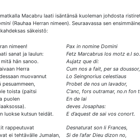
smatkalla Macabru laati isäntänsä kuoleman johdosta ristire
omini
(Rauhaa Herran nimeen). Seuraavassa sen ensimmäine
i kahdeksas säkeistö:
ran nimeen!
Pax in nomine Domini
ati sanat ja laulun:
Fetz Marcabrus los motz e.l so
 mitä hän sanoo.
Aujatz que di:
taivaan Herra
Cum nos a fait, per sa doussor,
udessaan muovannut
Lo Seingnorius celestiaus
llä pesuammeen,
Probet de nos un lavador,
ole toista (paitsi
C’anc, fors outramar, no.n fon t
a puolen
En de lai
laaksossa).
deves Josaphas:
 luokse kutsun teidät.
E d’aquest de sai vos conort.
kit rappeutuvat
Desnaturat son li Frances,
vat ei tehtävälle Jumalan,
Si de l’afar Dieu dizon no,