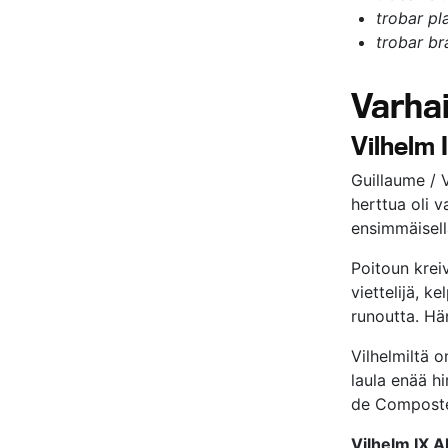
trobar pl
trobar br
Varhai
Vilhelm 
Guillaume / V
herttua oli v
ensimmäisell
Poitoun krei
viettelijä, ke
runoutta. Hän
Vilhelmiltä o
laula enää h
de Compostel
Vilhelm IX A