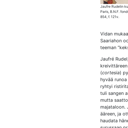
Jaufre Rudelin k
Paris, B.N.F. fond
854, f. 121v.
Vidan mukaan
Saariahon o
teeman ”keks
Jaufré Rudel,
kreivittäree
(
cortesia
) py
hyvää runoa 
ryhtyi ristir
tuli sangen a
mutta saatto
majataloon. J
ääreen, ja ot
haudata häne
surussaan pr