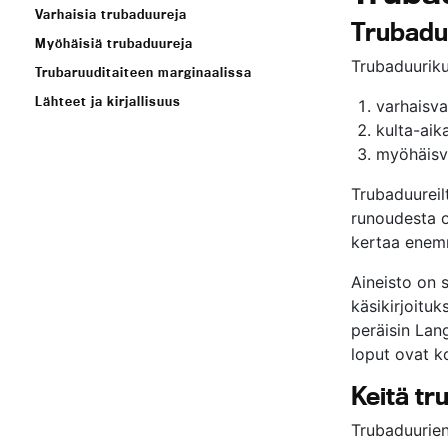
Varhaisia trubaduureja
Trubaduu
Myöhäisiä trubaduureja
Trubaduuriku
Trubaruuditaiteen marginaalissa
Lähteet ja kirjallisuus
varhaisva
kulta-aik
myöhäisv
Trubaduureil
runoudesta o
kertaa enemm
Aineisto on 
käsikirjoitu
peräisin Lang
loput ovat k
Keitä tr
Trubaduurien 