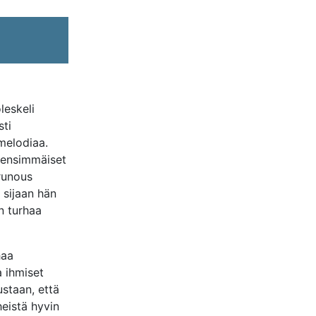
leskeli
sti
melodiaa.
ensimmäiset
runous
 sijaan hän
an turhaa
haa
a ihmiset
ustaan, että
heistä hyvin