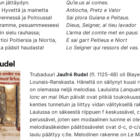
un jättäydyn.
Qu’ie.us ai comes.
! Hyvettä ja mainetta
Antiocha, Pretz e Valor
ennessä ja Poitoussa!
Sai plora Guiana e Peitaus.
rramme, pesuammeeseesi
Dieus, Seigner, al tieu lavador
in sielu rauhassa;
L’arma del comte met en paus:
tioi Poitiersia ja Niortia,
E sai gart Peitieus e Niort
ka pääsit haudasta!
Lo Seigner qui ressors del vas.
udel
Trubaduuri
Jaufré Rudel
(fl. 1125-48) oli Blay
Lounais-Ranskasta. Häneltä on säilynyt kuusi ru
on olemassa neljä melodiaa. Lauluista
Lanquan 
lonc en mai
(Kun päivät ovat pitkiä toukokuus
kenties tunnetuin ja liittyy vidan välityksellä r
Laulussa on säkeestä riippuen f keskussävel, c
perussävel, joten sen modaalinen luonne ei ole 
melodiasäkeiden päätössävelet ovat d-c, d-c/a
laulu päättyy c:lle. Melodinen rakenne on
Le M