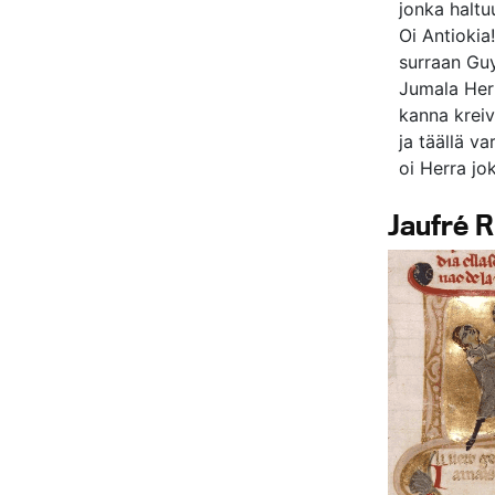
jonka haltu
Oi Antiokia
surraan Guy
Jumala He
kanna kreiv
ja täällä var
oi Herra jo
Jaufré R