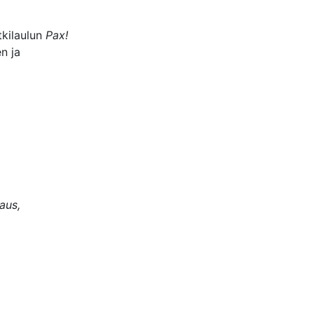
tkilaulun
Pax!
n ja
.
aus,