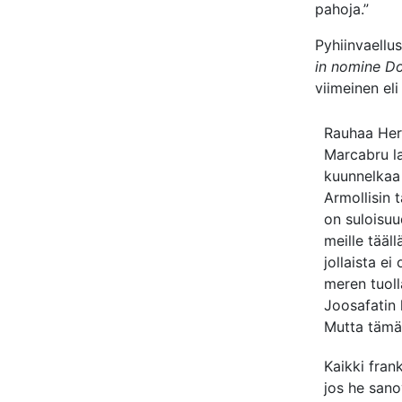
pahoja.”
Pyhiinvaellu
in nomine D
viimeinen el
Rauhaa Her
Marcabru la
kuunnelkaa
Armollisin 
on suloisu
meille tää
jollaista ei 
meren tuoll
Joosafatin 
Mutta tämän
Kaikki fran
jos he sano