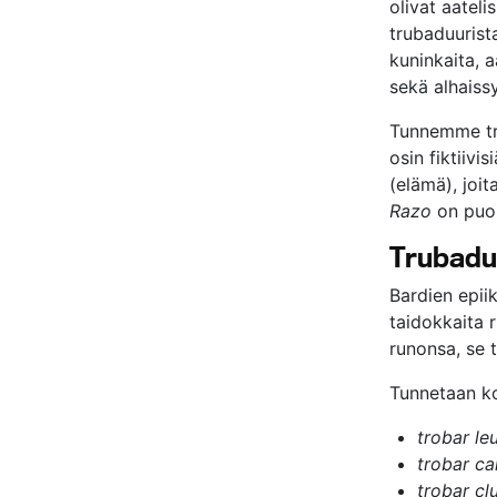
olivat aateli
trubaduurista
kuninkaita, a
sekä alhaissy
Tunnemme tru
osin fiktiiv
(elämä), joi
Razo
on puol
Trubaduu
Bardien epiik
taidokkaita r
runonsa, se t
Tunnetaan kol
trobar le
trobar ca
trobar cl