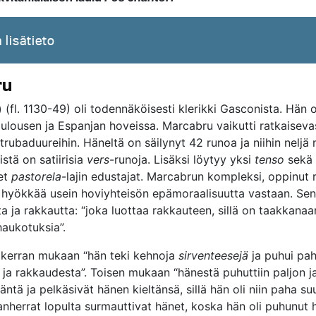
 lisätieto
ru
)
(fl. 1130-49) oli todennäköisesti klerikki Gasconista. Hän o
Toulousen ja Espanjan hoveissa. Marcabru vaikutti ratkaiseva
rubaduureihin. Häneltä on säilynyt 42 runoa ja niihin neljä 
istä on satiirisia
vers
-runoja. Lisäksi löytyy yksi
tenso
sekä 
set
pastorela
-lajin edustajat. Marcabrun kompleksi, oppinut 
 hyökkää usein hoviyhteisön epämoraalisuutta vastaan. Sen
sta ja rakkautta: “joka luottaa rakkauteen, sillä on taakkana
haukotuksia”.
kerran mukaan “hän teki kehnoja
sirventeesejä
ja puhui pa
ja rakkaudesta”. Toisen mukaan “hänestä puhuttiin paljon j
äntä ja pelkäsivät hänen kieltänsä, sillä hän oli niin paha su
anherrat lopulta surmauttivat hänet, koska hän oli puhunut 