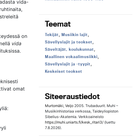
sadasta vida-
ruhtinaita,
streleitä
Teemat
,
,
Teema:
Teema:
Tekijät
Musiikin lajit
hteydessä on
,
Teema:
Sävellyslajit ja teokset
mellä
vida
,
Teema:
Säveltäjät, koulukunnat
ituksissa.
,
Teema:
Maallinen vokaalimusiikki
,
Teema:
Sävellyslajit ja -tyypit
Teema:
Keskeiset teokset
eknisesti
ittivat omat
Siteeraustiedot
Murtomäki, Veijo
2005. Trubaduurit. Muhi –
liä:
Musiikinhistoriaa verkossa, Taideyliopiston
Sibelius-Akatemia. Verkkoaineisto
https://muhi.uniarts.fi/kesk_ritari3/
(luettu
yli
7.8.2026).