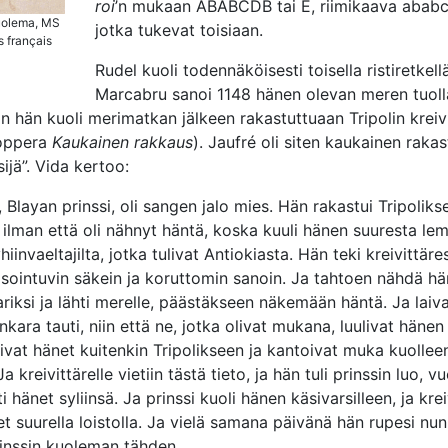
roi
’n mukaan ABABCDB tai E, riimikaava ababc
uolema, MS
jotka tukevat toisiaan.
s français
Rudel kuoli todennäköisesti toisella ristiretkellä
Marcabru sanoi 1148 hänen olevan meren tuoll
 hän kuoli merimatkan jälkeen rakastuttuaan Tripolin kreivii
oppera
Kaukainen rakkaus
). Jaufré oli siten kaukainen rakas
ijä”. Vida kertoo:
 Blayan prinssi, oli sangen jalo mies. Hän rakastui Tripoliks
n ilman että oli nähnyt häntä, koska kuuli hänen suuresta l
hiinvaeltajilta, jotka tulivat Antiokiasta. Hän teki kreivittär
sointuvin säkein ja koruttomin sanoin. Ja tahtoen nähdä hän
itariksi ja lähti merelle, päästäkseen näkemään häntä. Ja lai
nkara tauti, niin että ne, jotka olivat mukana, luulivat hänen
ivat hänet kuitenkin Tripolikseen ja kantoivat muka kuolle
a kreivittärelle vietiin tästä tieto, ja hän tuli prinssin luo, v
ti hänet syliinsä. Ja prinssi kuoli hänen käsivarsilleen, ja krei
t suurella loistolla. Ja vielä samana päivänä hän rupesi nu
inssin kuoleman tähden.