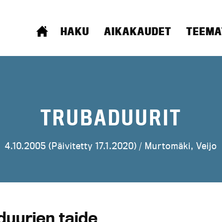
ETUSIVU
HAKU
AIKAKAUDET
TEEMA
TRUBADUURIT
4.10.2005 (Päivitetty 17.1.2020) /
Murtomäki, Veijo
duurien taide