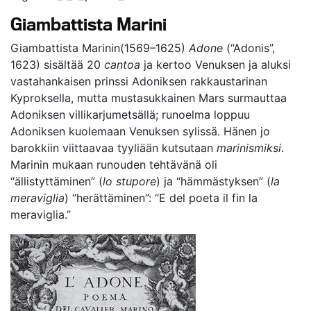
Giambattista Marini
Giambattista Marinin(1569–1625)
Adone
(“Adonis”,
1623) sisältää 20
cantoa
ja kertoo Venuksen ja aluksi
vastahankaisen prinssi Adoniksen rakkaustarinan
Kyproksella, mutta mustasukkainen Mars surmauttaa
Adoniksen villikarjumetsällä; runoelma loppuu
Adoniksen kuolemaan Venuksen sylissä. Hänen jo
barokkiin viittaavaa tyyliään kutsutaan
marinismiksi
.
Marinin mukaan runouden tehtävänä oli
“ällistyttäminen” (
lo stupore
) ja “hämmästyksen” (
la
meraviglia
) “herättäminen”: “E del poeta il fin la
meraviglia.”