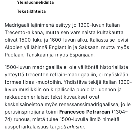
Yleisluonnehdinta
Tekstilähteitä
Madrigaali lajinimenä esiityy jo 1300-luvun Italian
Trecento-aikana, mutta sen varsinaista kultakautta
olivat 1500-luku ja 1600-luvun alku. Italiasta se levisi
Alppien yli lähinnä Englantiin ja Saksaan, mutta myös
Puolaan, Tanskaan ja myös Espanjaan.
1500-luvun madrigaalilla ei ole välitöntä historiallista
yhteyttä trecenton refrain-madrigaaliin, ei myöskään
formes fixes -muotoihin. Yhdistävä tekijä Italian 1300-
luvun musiikkiin on kirjallisella puolella: luonnon ja
rakkauden erilaiset tekstikuvaukset ovat
keskeisaineistoa myös renessanssimadrigaalissa, jolle
perusinspiroijana toimi
Francesco
Petrarcan
(1304–
74) runous, mistä tulee 1500-luvulla ilmiö nimeltä
uuspetrarkalaisuus tai
petrarkismi
.