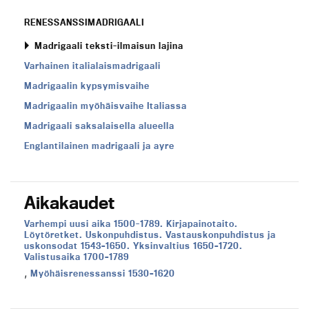
RENESSANSSIMADRIGAALI
Madrigaali teksti-ilmaisun lajina
Varhainen italialaismadrigaali
Madrigaalin kypsymisvaihe
Madrigaalin myöhäisvaihe Italiassa
Madrigaali saksalaisella alueella
Englantilainen madrigaali ja ayre
Aikakaudet
Aikakausi:
Varhempi uusi aika 1500-1789. Kirjapainotaito.
Löytöretket. Uskonpuhdistus. Vastauskonpuhdistus ja
uskonsodat 1543–1650. Yksinvaltius 1650–1720.
Valistusaika 1700–1789
,
Aikakausi:
Myöhäisrenessanssi 1530–1620