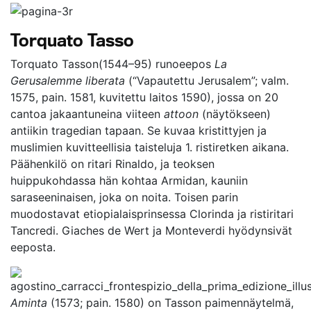
Torquato Tasso
Torquato Tasson(1544–95) runoeepos
La
Gerusalemme liberata
(“Vapautettu Jerusalem”; valm.
1575, pain. 1581, kuvitettu laitos 1590), jossa on 20
cantoa jakaantuneina viiteen
attoon
(näytökseen)
antiikin tragedian tapaan. Se kuvaa kristittyjen ja
muslimien kuvitteellisia taisteluja 1. ristiretken aikana.
Päähenkilö on ritari Rinaldo, ja teoksen
huippukohdassa hän kohtaa Armidan, kauniin
saraseeninaisen, joka on noita. Toisen parin
muodostavat etiopialaisprinsessa Clorinda ja ristiritari
Tancredi. Giaches de Wert ja Monteverdi hyödynsivät
eeposta.
Aminta
(1573; pain. 1580) on Tasson paimennäytelmä,