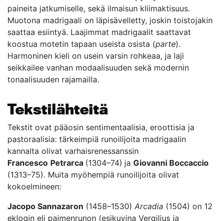
paineita jatkumiselle, sekä ilmaisun kliimaktisuus.
Muotona madrigaali on läpisävelletty, joskin toistojakin
saattaa esiintyä. Laajimmat madrigaalit saattavat
koostua motetin tapaan useista osista (
parte
).
Harmoninen kieli on usein varsin rohkeaa, ja laji
seikkailee vanhan modaalisuuden sekä modernin
tonaalisuuden rajamailla.
Tekstilähteitä
Tekstit ovat pääosin sentimentaalisia, eroottisia ja
pastoraalisia: tärkeimpiä runoilijoita madrigaalin
kannalta olivat varhaisrenessanssin
Francesco
Petrarca
(1304–74)
ja
Giovanni Boccaccio
(1313–75). Muita myöhempiä runoilijoita olivat
kokoelmineen:
Jacopo Sannazaron
(1458–1530)
Arcadia
(1504) on 12
eklogin eli paimenrunon (esikuvina Vergilius ja