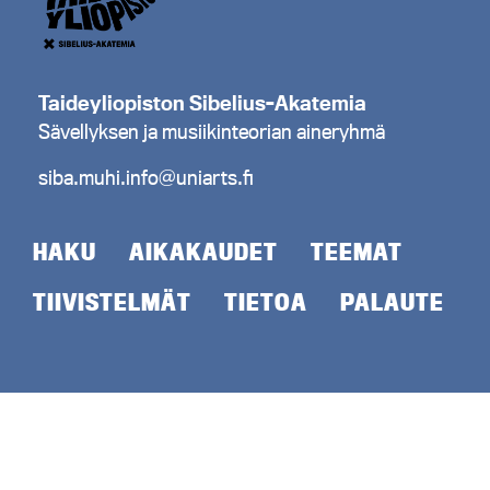
Taideyliopiston Sibelius-Akatemia
Sävellyksen ja musiikinteorian aineryhmä
siba.muhi.info@uniarts.fi
HAKU
AIKAKAUDET
TEEMAT
TIIVISTELMÄT
TIETOA
PALAUTE