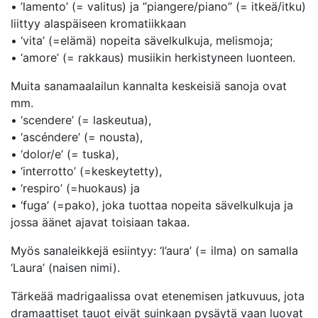
• ’lamento’ (= valitus) ja ”piangere/piano” (= itkeä/itku)
liittyy alaspäiseen kromatiikkaan
• ‘vita’ (=elämä) nopeita sävelkulkuja, melismoja;
• ‘amore’ (= rakkaus) musiikin herkistyneen luonteen.
Muita sanamaalailun kannalta keskeisiä sanoja ovat
mm.
• ‘scendere’ (= laskeutua),
• ‘ascéndere’ (= nousta),
• ‘dolor/e’ (= tuska),
• ‘interrotto’ (=keskeytetty),
• ‘respiro’ (=huokaus) ja
• ‘fuga’ (=pako), joka tuottaa nopeita sävelkulkuja ja
jossa äänet ajavat toisiaan takaa.
Myös sanaleikkejä esiintyy: ‘l’aura’ (= ilma) on samalla
‘Laura’ (naisen nimi).
Tärkeää madrigaalissa ovat etenemisen jatkuvuus, jota
dramaattiset tauot eivät suinkaan pysäytä vaan luovat