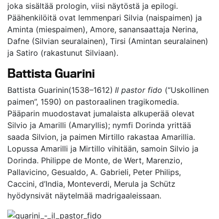
joka sisältää prologin, viisi näytöstä ja epilogi.
Päähenkilöitä ovat lemmenpari Silvia (naispaimen) ja
Aminta (miespaimen), Amore, sanansaattaja Nerina,
Dafne (Silvian seuralainen), Tirsi (Amintan seuralainen)
ja Satiro (rakastunut Silviaan).
Battista Guarini
Battista Guarinin(1538–1612)
Il pastor fido
(“Uskollinen
paimen”, 1590) on pastoraalinen tragikomedia.
Pääparin muodostavat jumalaista alkuperää olevat
Silvio ja Amarilli (Amaryllis); nymfi Dorinda yrittää
saada Silvion, ja paimen Mirtillo rakastaa Amarillia.
Lopussa Amarilli ja Mirtillo vihitään, samoin Silvio ja
Dorinda. Philippe de Monte, de Wert, Marenzio,
Pallavicino, Gesualdo, A. Gabrieli, Peter Philips,
Caccini, d’India, Monteverdi, Merula ja Schütz
hyödynsivät näytelmää madrigaaleissaan.