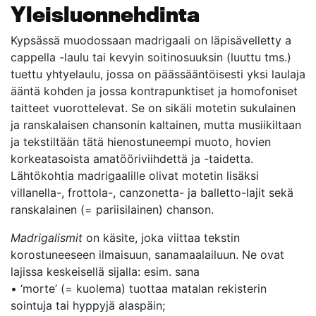
Yleisluonnehdinta
Kypsässä muodossaan madrigaali on läpisävelletty a
cappella -laulu tai kevyin soitinosuuksin (luuttu tms.)
tuettu yhtyelaulu, jossa on päässääntöisesti yksi laulaja
ääntä kohden ja jossa kontrapunktiset ja homofoniset
taitteet vuorottelevat. Se on sikäli motetin sukulainen
ja ranskalaisen chansonin kaltainen, mutta musiikiltaan
ja tekstiltään tätä hienostuneempi muoto, hovien
korkeatasoista amatööriviihdettä ja -taidetta.
Lähtökohtia madrigaalille olivat motetin lisäksi
villanella-, frottola-, canzonetta- ja balletto-lajit sekä
ranskalainen (= pariisilainen) chanson.
Madrigalismit
on käsite, joka viittaa tekstin
korostuneeseen ilmaisuun, sanamaalailuun. Ne ovat
lajissa keskeisellä sijalla: esim. sana
• ‘morte’ (= kuolema) tuottaa matalan rekisterin
sointuja tai hyppyjä alaspäin;