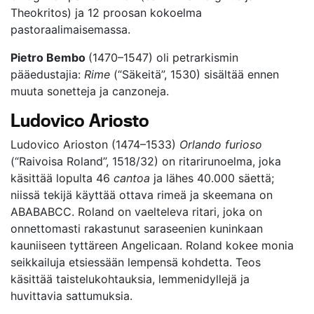
Theokritos) ja 12 proosan kokoelma
pastoraalimaisemassa.
Pietro Bembo
(1470–1547) oli petrarkismin
pääedustajia:
Rime
(“Säkeitä”, 1530) sisältää ennen
muuta sonetteja ja canzoneja.
Ludovico Ariosto
Ludovico Arioston (1474–1533)
Orlando furioso
(“Raivoisa Roland”, 1518/32) on ritarirunoelma, joka
käsittää lopulta 46
cantoa
ja lähes 40.000 säettä;
niissä tekijä käyttää ottava rimeä ja skeemana on
ABABABCC. Roland on vaelteleva ritari, joka on
onnettomasti rakastunut saraseenien kuninkaan
kauniiseen tyttäreen Angelicaan. Roland kokee monia
seikkailuja etsiessään lempensä kohdetta. Teos
käsittää taistelukohtauksia, lemmenidyllejä ja
huvittavia sattumuksia.