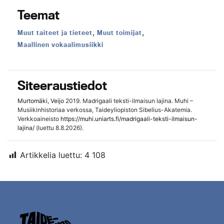
Teemat
,
,
Teema:
Teema:
Muut taiteet ja tieteet
Muut toimijat
Teema:
Maallinen vokaalimusiikki
Siteeraustiedot
Murtomäki, Veijo
2019. Madrigaali teksti-ilmaisun lajina. Muhi –
Musiikinhistoriaa verkossa, Taideyliopiston Sibelius-Akatemia.
Verkkoaineisto
https://muhi.uniarts.fi/madrigaali-teksti-ilmaisun-
lajina/
(luettu 8.8.2026).
Artikkelia luettu:
4 108