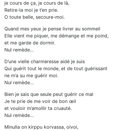
je cours de ça, je cours de là,
Retire-la moi je t’en prie.
O toute belle, secoure-moi.
Quand mes yeux je pense livrer au sommeil
Elle vient me piquer, me démange et me poind,
et me garde de dormir.
Nul remède…
D’une vielle charmeresse aidé je suis
Qui guérit tout le monde, et de tout guérissant
ne m’a su me guérir moi.
Nul remède…
Bien je sais que seule peut guérir ce mal
Je te prie de me voir de bon œil
et vouloir m’amollir ta cruauté.
Nul remède…
Minulla on kirppu korvassa, oivoi,