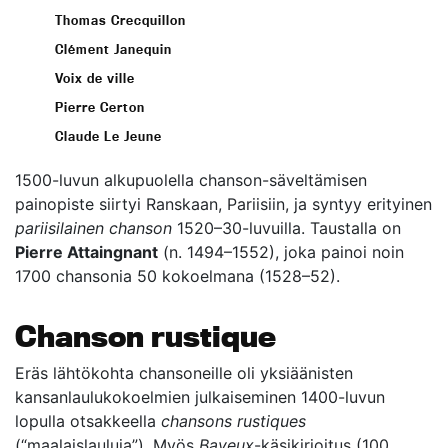
Thomas Crecquillon
Clément Janequin
Voix de ville
Pierre Certon
Claude Le Jeune
1500-luvun alkupuolella chanson-säveltämisen
painopiste siirtyi Ranskaan, Pariisiin, ja syntyy erityinen
pariisilainen chanson
1520–30-luvuilla. Taustalla on
Pierre Attaingnant
(n. 1494–1552), joka painoi noin
1700 chansonia 50 kokoelmana (1528–52).
Chanson rustique
Eräs lähtökohta chansoneille oli yksiäänisten
kansanlaulukokoelmien julkaiseminen 1400-luvun
lopulla otsakkeella
chansons rustiques
(“maalaislauluja”). Myös
Bayeux
-käsikirjoitus (100