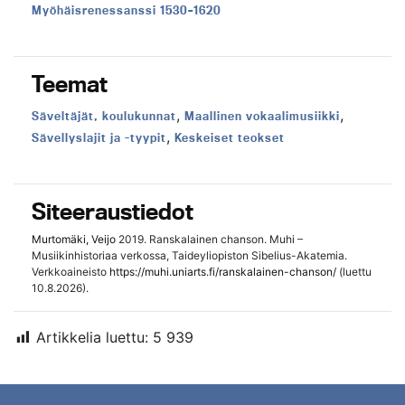
Aikakausi:
Myöhäisrenessanssi 1530–1620
Teemat
,
,
Teema:
Teema:
Säveltäjät, koulukunnat
Maallinen vokaalimusiikki
,
Teema:
Teema:
Sävellyslajit ja -tyypit
Keskeiset teokset
Siteeraustiedot
Murtomäki, Veijo
2019. Ranskalainen chanson. Muhi –
Musiikinhistoriaa verkossa, Taideyliopiston Sibelius-Akatemia.
Verkkoaineisto
https://muhi.uniarts.fi/ranskalainen-chanson/
(luettu
10.8.2026).
Artikkelia luettu:
5 939