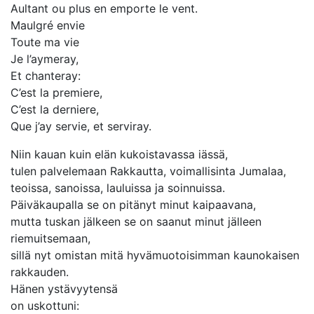
Aultant ou plus en emporte le vent.
Maulgré envie
Toute ma vie
Je l’aymeray,
Et chanteray:
C’est la premiere,
C’est la derniere,
Que j’ay servie, et serviray.
Niin kauan kuin elän kukoistavassa iässä,
tulen palvelemaan Rakkautta, voimallisinta Jumalaa,
teoissa, sanoissa, lauluissa ja soinnuissa.
Päiväkaupalla se on pitänyt minut kaipaavana,
mutta tuskan jälkeen se on saanut minut jälleen
riemuitsemaan,
sillä nyt omistan mitä hyvämuotoisimman kaunokaisen
rakkauden.
Hänen ystävyytensä
on uskottuni: