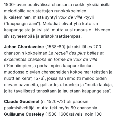
1500-luvun puolivälissä chansonia ruokki yksiäänisillä
melodioilla varustettujen runokokoelmien
julkaiseminen, mistä syntyi
voix de ville
-tyyli
(“kaupungin ääni”). Melodiat olivat yhä kotoisin
kaupungeista ja kylistä, mutta uusi runous oli hivenen
sivistyneempää ja aristokraattisempaa.
Jehan Chardavoine
(1538–80) julkaisi lähes 200
chansonin kokoelman
Le recueil des plus belles et
excellentes chansons en forme de voix de ville
(“Kauniimpien ja parhaimpien kaupunkilaulun
muodossa olevien chansoneiden kokoelma; tekstien ja
nuottien kera”, 1576), jossa hän ilmoitti melodioiden
olevan pavaneita, galliardeja. branleja ja “muita lauluja,
joita tavallisesti tanssitaan ja lauletaan kaupungeissa”.
Claude Goudimel
(n. 1520–72) oli pääosin
psalmisäveltäjä, mutta teki myös 69 chansonia.
Guillaume Costeley
(1530–1606)sävelsi noin 100