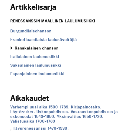
Artikkelisarja
RENESSANSSIN MAALLINEN LAULUMUSIIKKI
Burgundilaischanson
Frankoflaamilaisia laulusäveltäjiä
Ranskalainen chanson
Italialainen laulumusiikki
Saksalainen laulumusiikki
Espanjalainen laulumusiikki
Aikakaudet
Aikakausi:
Varhempi uusi aika 1500-1789. Kirjapainotaito.
Löytöretket. Uskonpuhdistus. Vastauskonpuhdistus ja
uskonsodat 1543–1650. Yksinvaltius 1650–1720.
Valistusaika 1700–1789
,
,
Aikakausi:
Täysrenessanssi 1470–1530