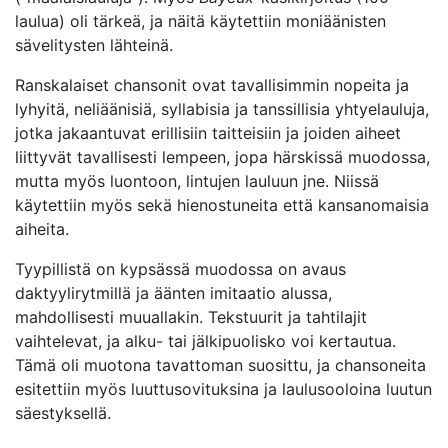
laulua) oli tärkeä, ja näitä käytettiin moniäänisten
sävelitysten lähteinä.
Ranskalaiset chansonit ovat tavallisimmin nopeita ja
lyhyitä, neliäänisiä, syllabisia ja tanssillisia yhtyelauluja,
jotka jakaantuvat erillisiin taitteisiin ja joiden aiheet
liittyvät tavallisesti lempeen, jopa härskissä muodossa,
mutta myös luontoon, lintujen lauluun jne. Niissä
käytettiin myös sekä hienostuneita että kansanomaisia
aiheita.
Tyypillistä on kypsässä muodossa on avaus
daktyylirytmillä ja äänten imitaatio alussa,
mahdollisesti muuallakin. Tekstuurit ja tahtilajit
vaihtelevat, ja alku- tai jälkipuolisko voi kertautua.
Tämä oli muotona tavattoman suosittu, ja chansoneita
esitettiin myös luuttusovituksina ja laulusooloina luutun
säestyksellä.