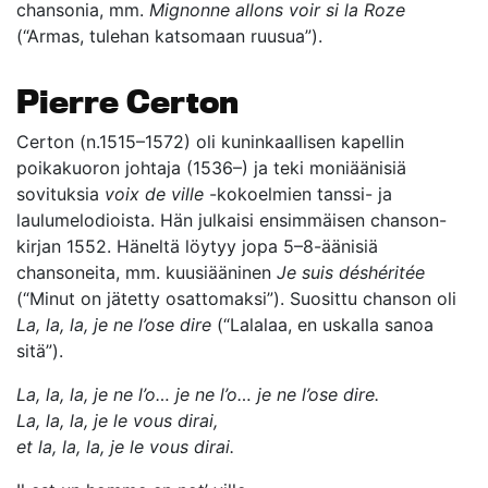
chansonia, mm.
Mignonne allons voir si la Roze
(“Armas, tulehan katsomaan ruusua”).
Pierre Certon
Certon (n.1515–1572) oli kuninkaallisen kapellin
poikakuoron johtaja (1536–) ja teki moniäänisiä
sovituksia
voix de ville
-kokoelmien tanssi- ja
laulumelodioista. Hän julkaisi ensimmäisen chanson-
kirjan 1552. Häneltä löytyy jopa 5–8-äänisiä
chansoneita, mm. kuusiääninen
Je suis déshéritée
(“Minut on jätetty osattomaksi”). Suosittu chanson oli
La, la, la, je ne l’ose dire
(“Lalalaa, en uskalla sanoa
sitä”).
La, la, la, je ne l’o… je ne l’o…
je ne l’ose dire.
La, la, la, je le vous dirai,
et la, la, la, je le vous dirai.