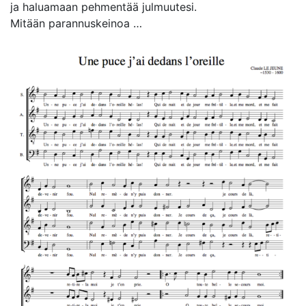
ja haluamaan pehmentää julmuutesi.
Mitään parannuskeinoa …