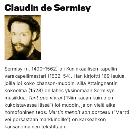
Claudin de Sermisy
Sermisy (n. 1490–1562) oli Kuninkaallisen kapellin
varakapellimestari (1532–54). Hän kirjoitti 169 laulua,
joilla loi koko chanson-muodin, sillä Attaingnantin
kokoelma (1528) on lähes yksinomaan Sermisyn
musiikkia.
Tant que vivrai
(“Niin kauan kuin olen
kukoistavassa iässä”) loi muodin, ja on vielä aika
homofoninen teos.
Martin menoit son porceau
(“Martti
vei porsastaan markkinoille”) on karkeahkon
kansanomainen tekstiltään.