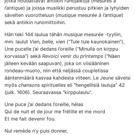
jotka noudattavat antiikin runojalkoja (
mesurés à
l’antique
) ja joissa musiikki perustuu pitkien ja lyhyiden
sävelten vuorotteluun (
musique mesurée à l’antique
)
sekä antiikin runomittoihin.
Hän teki 144 laulua tähän
musique mesurée
-tyyliin,
mm. laulut
Vien, belle, vien
(“Tule tule kaunokainen”),
Une pucelle j’ai dedans l’oreille (“Minulla on kirppu
korvassa”) sekä
Revoici venir du printemps
(“Näen
jälleen kevään saapuvan), joka on viisiääninen
rondeau-muoto, niin että neljässä coupletissa
ääntenmäärä kasvaa kahdesta viiteen. Le Jeune sävelsi
myös
chansons spirituelles
eli “hengellisiä lauluja” 42
(julk. 1606). Seuraavassa “kirppulaulu”.
Une puce j’ai dedans l’oreille, hélas
Qui de nuit et de jour me frétille et me mord
Et me fait devenir fou.
Nul remède n’y puis donner,