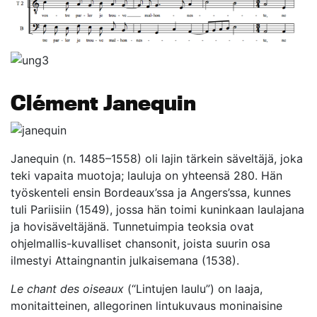
Clément Janequin
Janequin (n. 1485–1558) oli lajin tärkein säveltäjä, joka
teki vapaita muotoja; lauluja on yhteensä 280. Hän
työskenteli ensin Bordeaux’ssa ja Angers’ssa, kunnes
tuli Pariisiin (1549), jossa hän toimi kuninkaan laulajana
ja hovisäveltäjänä. Tunnetuimpia teoksia ovat
ohjelmallis-kuvalliset chansonit, joista suurin osa
ilmestyi Attaingnantin julkaisemana (1538).
Le chant des oiseaux
(“Lintujen laulu”) on laaja,
monitaitteinen, allegorinen lintukuvaus moninaisine