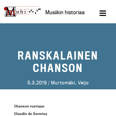
Siirry
sisältöön
Musiikin historiaa
RANSKALAINEN
CHANSON
5.3.2019 /
Murtomäki, Veijo
Chanson rustique
Claudin de Sermisy