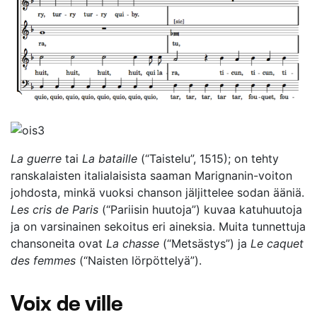
La guerre
tai
La bataille
(“Taistelu”, 1515); on tehty
ranskalaisten italialaisista saaman Marignanin-voiton
johdosta, minkä vuoksi chanson jäljittelee sodan ääniä.
Les cris de Paris
(“Pariisin huutoja”) kuvaa katuhuutoja
ja on varsinainen sekoitus eri aineksia. Muita tunnettuja
chansoneita ovat
La chasse
(“Metsästys”) ja
Le caquet
des femmes
(“Naisten lörpöttelyä”).
Voix de ville