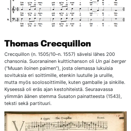
Thomas Crecquillon
Crecquillon (n. 1505/10–n. 1557) sävelsi lähes 200
chansonia. Suoranainen kulttichanson oli
Un gai berger
(“Muuan iloinen paimen”), josta olemassa lukuisia
sovituksia eri soittimille, etenkin luutulle ja uruille,
mutta myös soolosoittimille, kuten gamballe ja sinkille.
Kyseessä oli eräs ajan kestohiteistä. Seuraavassa
ylimmän äänen stemma Susaton painatteesta (1543),
teksti sekä partituuri.