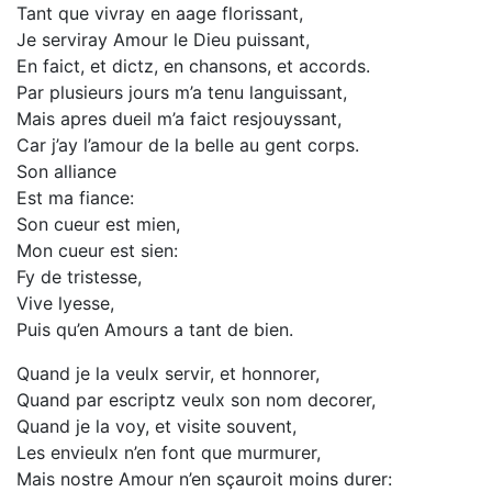
Tant que vivray en aage florissant,
Je serviray Amour le Dieu puissant,
En faict, et dictz, en chansons, et accords.
Par plusieurs jours m’a tenu languissant,
Mais apres dueil m’a faict resjouyssant,
Car j’ay l’amour de la belle au gent corps.
Son alliance
Est ma fiance:
Son cueur est mien,
Mon cueur est sien:
Fy de tristesse,
Vive lyesse,
Puis qu’en Amours a tant de bien.
Quand je la veulx servir, et honnorer,
Quand par escriptz veulx son nom decorer,
Quand je la voy, et visite souvent,
Les envieulx n’en font que murmurer,
Mais nostre Amour n’en sçauroit moins durer: