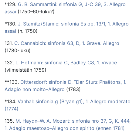
*129.
G. B. Sammartini: sinfonia G, J-C 39, 3. Allegro
assai
(1750–60-luku?)
*130.
J. Stamitz/Stamic: sinfonia Es op. 13/1, 1. Allegro
assai
(n. 1750)
131.
C. Cannabich: sinfonia 63, D, 1. Grave. Allegro
(1780-luku)
132.
L. Hofmann: sinfonia C, Badley C8, 1. Vivace
(viimeistään 1759)
**133.
Dittersdorf: sinfonia D, ”Der Sturz Phaëtons, 1.
Adagio non molto–Allegro
(1783)
*134.
Vanhal: sinfonia g (Bryan g1), 1. Allegro moderato
(1774)
135.
M. Haydn–W. A. Mozart: sinfonia nro 37, G, K. 444,
1. Adagio maestoso–Allegro con spirito (ennen 1781)