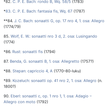
*82.
C. P. E. Bach: rondo B, Wq. 58/5
(1783)
*
83. C. P. E. Bach: fantasia fis, Wq. 67
(1787)
**84.
J. C. Bach: sonaatti G, op. 17 nro 4, 1. osa: Allegro
(1774/79)
85.
Wolf, E. W.: sonaatti nro 3 d, 2. osa: Lusingando
(1774)
*86.
Rust: sonaatti fis
(1794)
87.
Benda, G. sonaatti B, 1. osa: Allegretto
(1757?)
*88.
Stepan: capriccio 4, A
(1770–80-luku)
*89.
Kozeluch: sonaatti op. 41 nro 2, 1. osa: Allegro
(n.
1800?)
90.
Eberl: sonaatti c, op. 1 nro 1, 1. osa: Adagio –
Allegro con moto
(1792)