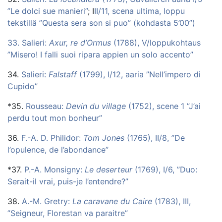
”Le dolci sue manieri”
; I
II/11, scena ultima, loppu
tekstillä ”Questa sera son si puo” (kohdasta 5’00”)
33. Salieri:
Axur, re d’Ormus
(1788), V/loppukohtaus
”Misero! I falli suoi ripara appien un solo accento”
34.
Salieri:
Falstaff
(1799), I/12, aaria ”Nell’impero di
Cupido”
*35.
Rousseau:
Devin du village
(1752), scene 1 ”J’ai
perdu tout mon bonheur”
36.
F.-A. D. Philidor:
Tom Jones
(1765), II/8, ”De
l’opulence, de l’abondance”
*37.
P.-A. Monsigny:
Le deserteur
(1769), I/6, ”Duo:
Serait-il vrai, puis-je l’entendre?”
38.
A.-M. Gretry:
La caravane du Caire
(1783), III,
”Seigneur, Florestan va paraitre”