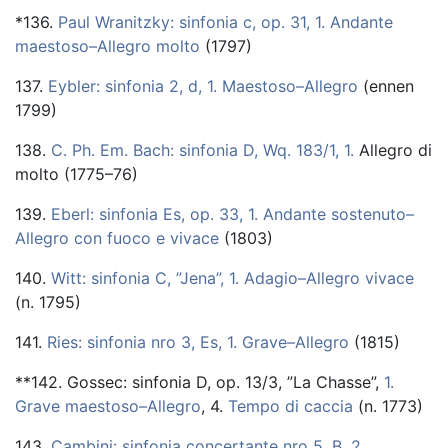
*136.
Paul Wranitzky: sinfonia c, op. 31, 1. Andante
maestoso–Allegro molto
(1797)
137.
Eybler: sinfonia 2, d, 1. Maestoso–Allegro
(ennen
1799)
138.
C. Ph. Em. Bach: sinfonia D, Wq. 183/1, 1.
Allegro di
molto (1775–76)
139.
Eberl: sinfonia Es, op. 33, 1. Andante sostenuto–
Allegro con fuoco e vivace
(1803)
140.
Witt: sinfonia C, ”Jena”, 1. Adagio–Allegro vivace
(n. 1795)
141.
Ries: sinfonia nro 3, Es, 1. Grave–Allegro
(1815)
**142. Gossec: sinfonia D, op. 13/3, ”La Chasse”,
1.
Grave maestoso–Allegro
, 4.
Tempo di caccia
(n. 1773)
143.
Cambini: sinfonia concertante nro 5, B, 2.