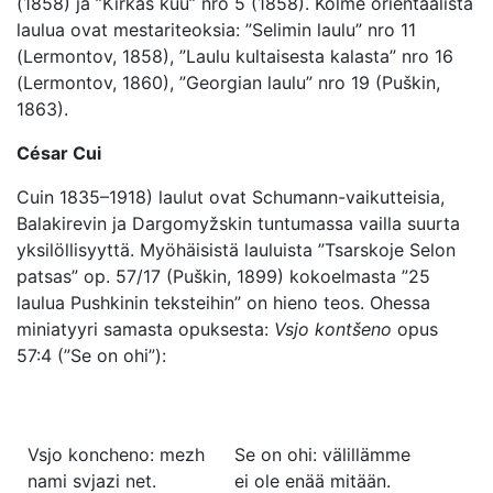
(1858) ja ”Kirkas kuu” nro 5 (1858). Kolme orientaalista
laulua ovat mestariteoksia: ”Selimin laulu” nro 11
(Lermontov, 1858), ”Laulu kultaisesta kalasta” nro 16
(Lermontov, 1860), ”Georgian laulu” nro 19 (Puškin,
1863).
César Cui
Cuin 1835–1918) laulut ovat Schumann-vaikutteisia,
Balakirevin ja Dargomyžskin tuntumassa vailla suurta
yksilöllisyyttä. Myöhäisistä lauluista ”Tsarskoje Selon
patsas” op. 57/17 (Puškin, 1899) kokoelmasta ”25
laulua Pushkinin teksteihin” on hieno teos. Ohessa
miniatyyri samasta opuksesta:
Vsjo kontšeno
opus
57:4 (”Se on ohi”):
Vsjo koncheno: mezh
Se on ohi: välillämme
nami svjazi net.
ei ole enää mitään.