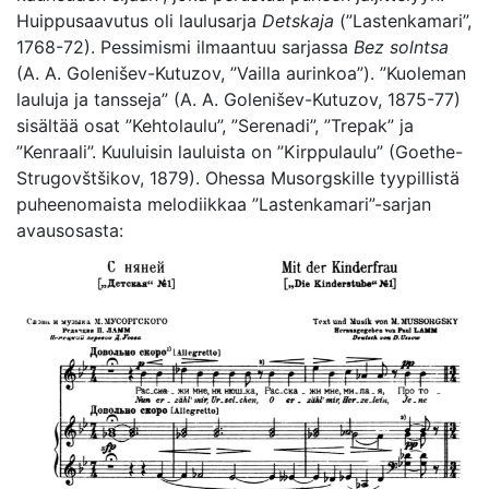
Huippusaavutus oli laulusarja
Detskaja
(”Lastenkamari”,
1768-72). Pessimismi ilmaantuu sarjassa
Bez solntsa
(A. A. Golenišev-Kutuzov, ”Vailla aurinkoa”). ”Kuoleman
lauluja ja tansseja” (A. A. Golenišev-Kutuzov, 1875-77)
sisältää osat ”Kehtolaulu”, ”Serenadi”, ”Trepak” ja
”Kenraali”. Kuuluisin lauluista on ”Kirppulaulu” (Goethe-
Strugovštšikov, 1879). Ohessa Musorgskille tyypillistä
puheenomaista melodiikkaa ”Lastenkamari”-sarjan
avausosasta: