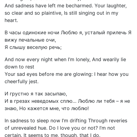
And sadness have left me becharmed. Your laughter,
so clear and so plaintive, Is still singing out in my
heart.
В часы одинокие ночи Люблю я, усталый прилечь Я
вижу печальные очи,
Я слышу веселую речь;
And now every night when I’m lonely, And wearily lie
down to rest
Your sad eyes before me are glowing: I hear how you
cheerfully jest.
И грустно я так засыпаю,
И в грезах неведомых сплю… Люблю ли тебя – я не
знаю, Но кажется мне, что люблю!
In sadness to sleep now I’m drifting Through reveries
of unrevealed hue. Do I love you or not? I’m not
certain. It seems to me, though, that I do.