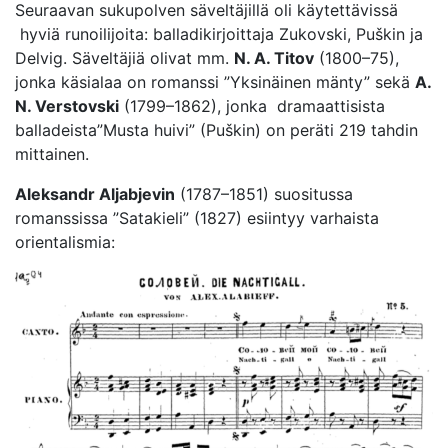
Seuraavan sukupolven säveltäjillä oli käytettävissä
hyviä runoilijoita: balladikirjoittaja Zukovski, Puškin ja
Delvig. Säveltäjiä olivat mm.
N. A. Titov
(1800–75),
jonka käsialaa on romanssi ”Yksinäinen mänty” sekä
A.
N. Verstovski
(1799–1862), jonka dramaattisista
balladeista”Musta huivi” (Puškin) on peräti 219 tahdin
mittainen.
Aleksandr Aljabjevin
(1787–1851) suositussa
romanssissa ”Satakieli” (1827) esiintyy varhaista
orientalismia: