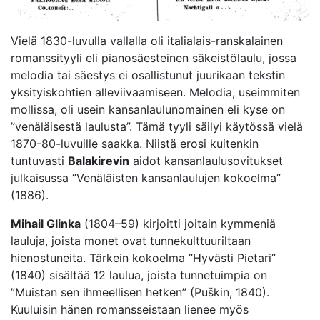
Vielä 1830-luvulla vallalla oli italialais-ranskalainen
romanssityyli eli pianosäesteinen säkeistölaulu, jossa
melodia tai säestys ei osallistunut juurikaan tekstin
yksityiskohtien alleviivaamiseen. Melodia, useimmiten
mollissa, oli usein kansanlaulunomainen eli kyse on
”venäläisestä laulusta”. Tämä tyyli säilyi käytössä vielä
1870-80-luvuille saakka. Niistä erosi kuitenkin
tuntuvasti
Balakirevin
aidot kansanlaulusovitukset
julkaisussa ”Venäläisten kansanlaulujen kokoelma”
(1886).
Mihail Glinka
(1804–59) kirjoitti joitain kymmeniä
lauluja, joista monet ovat tunnekulttuuriltaan
hienostuneita. Tärkein kokoelma ”Hyvästi Pietari”
(1840) sisältää 12 laulua, joista tunnetuimpia on
”Muistan sen ihmeellisen hetken” (Puškin, 1840).
Kuuluisin hänen romansseistaan lienee myös