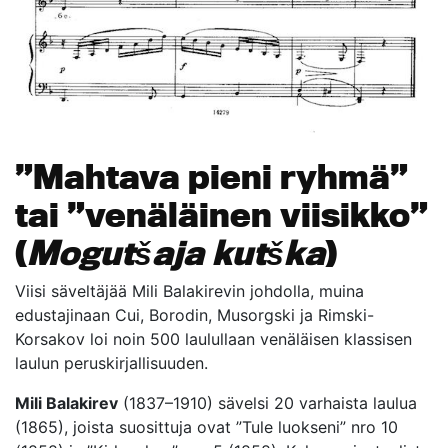
”Mahtava pieni ryhmä”
tai ”venäläinen viisikko”
(
Mogutšaja kutška
)
Viisi säveltäjää Mili Balakirevin johdolla, muina
edustajinaan Cui, Borodin, Musorgski ja Rimski-
Korsakov loi noin 500 laulullaan venäläisen klassisen
laulun peruskirjallisuuden.
Mili Balakirev
(1837–1910) sävelsi 20 varhaista laulua
(1865), joista suosittuja ovat ”Tule luokseni” nro 10