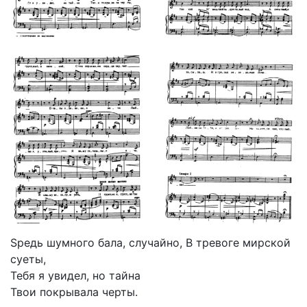
Spедь шумного бала, случайно, В тревоге мирской
суеты,
Тебя я увидел, но тайна
Твои покрывала черты.