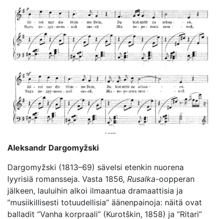
Aleksandr Dargomyžski
Dargomyžski (1813–69) sävelsi etenkin nuorena
lyyrisiä romansseja. Vasta 1856,
Rusalka
-oopperan
jälkeen, lauluihin alkoi ilmaantua dramaattisia ja
”musiikillisesti totuudellisia” äänenpainoja: näitä ovat
balladit ”Vanha korpraali” (Kurotškin, 1858) ja ”Ritari”