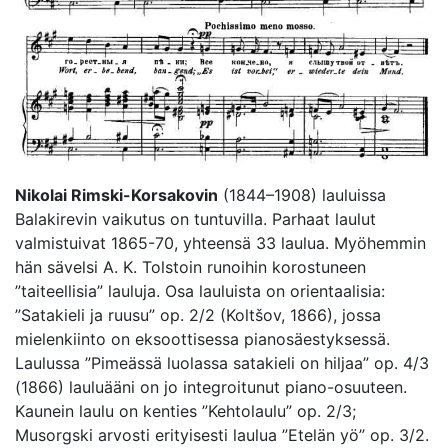
Nikolai Rimski-Korsakovin
(1844–1908) lauluissa
Balakirevin vaikutus on tuntuvilla. Parhaat laulut
valmistuivat 1865-70, yhteensä 33 laulua. Myöhemmin
hän sävelsi A. K. Tolstoin runoihin korostuneen
”taiteellisia” lauluja. Osa lauluista on orientaalisia:
”Satakieli ja ruusu” op. 2/2 (Koltšov, 1866), jossa
mielenkiinto on eksoottisessa pianosäestyksessä.
Laulussa ”Pimeässä luolassa satakieli on hiljaa” op. 4/3
(1866) lauluääni on jo integroitunut piano-osuuteen.
Kaunein laulu on kenties ”Kehtolaulu” op. 2/3;
Musorgski arvosti erityisesti laulua ”Etelän yö” op. 3/2.