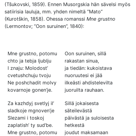
(Tšukovski, 1859). Ennen Musorgskia hän sävelsi myös
satiirisia lauluja, mm. yhden nimeltä ”Mato”
(Kurotškin, 1858). Ohessa romanssi
Mne grustno
(Lermontov; ”Oon suruinen”, 1840):
Mne grustno, potomu
Oon suruinen, sillä
chto ja tebja ljublju
rakastan sinua,
I znaju: Molodost’
ja tiedän: kukoistava
cvetushchuju tvoju
nuoruutesi ei jää
Ne poshchadit molvy
ilkeästi ahdistelevilta
kovarnoje gonen’je.
juoruilta rauhaan.
Za kazhdyj svetlyj il’
Sillä jokaisesta
sladkoje mgnoven’je
säteilevästä
Slezami i toskoj
päivästä ja suloisesta
zaplatish’ ty sud’be.
hetkestä
Mne grustno, potomu
joudut maksamaan