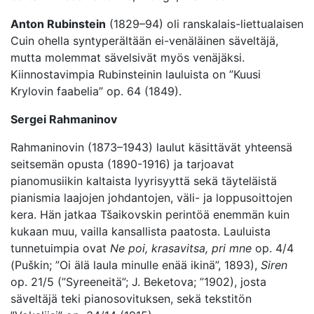
Anton Rubinstein
(1829–94) oli ranskalais-liettualaisen
Cuin ohella syntyperältään ei-venäläinen säveltäjä,
mutta molemmat sävelsivät myös venäjäksi.
Kiinnostavimpia Rubinsteinin lauluista on ”Kuusi
Krylovin faabelia” op. 64 (1849).
Sergei Rahmaninov
Rahmaninovin (1873–1943) laulut käsittävät yhteensä
seitsemän opusta (1890-1916) ja tarjoavat
pianomusiikin kaltaista lyyrisyyttä sekä täyteläistä
pianismia laajojen johdantojen, väli- ja loppusoittojen
kera. Hän jatkaa Tšaikovskin perintöä enemmän kuin
kukaan muu, vailla kansallista paatosta. Lauluista
tunnetuimpia ovat
Ne poi, krasavitsa, pri mne
op. 4/4
(Puškin; ”Oi älä laula minulle enää ikinä”, 1893),
Siren
op. 21/5 (”Syreeneitä”; J. Beketova; ”1902), josta
säveltäjä teki pianosovituksen, sekä tekstitön