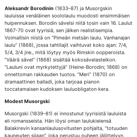
Aleksandr Borodinin
(1833–87) ja Musorgskin
lauluissa venäläinen soololaulu muodosti ensimmäisen
huipennuksen. Borodin sävelsi niitä tosin vain 16. Laulut
1867-70 ovat lyyrisiä, sen jälken realistisempia.
Voimallisin niistä on ”Pimeän metsän laulu. Vanhanajan
laulu” (1868), jossa tahtilajit vaihtuvat koko ajan: 7/4,
5/4, 3/4 jne., mitä löytyy myös Rimskin oopperoista.
”Väärä sävel” (1868) sisältää kokosävelasteikon.
”Lauluni ovat myrkytettyjä” (Heine-Borodin; 1868) on
onnettoman rakkauden tuotos. ”Meri” (1870) on
dramaattinen balladi, joka tarjoaa pianon
toccatamaisen kudoksen lauluobligaton kera.
Modest Musorgski
Musorgski (1839–81) ei innostunut lyyrisistä lauluista
eli romansseista. Hän löysi oman laulukielensä
Balakirevin kansanlaulusovitusten pohjalta, ”totuuden
kauneuden sijaan”, joka perustuu puheen jäljittelyyn.