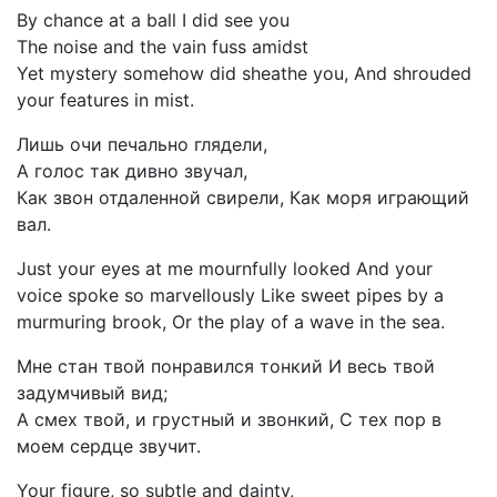
By chance at a ball I did see you
The noise and the vain fuss amidst
Yet mystery somehow did sheathe you, And shrouded
your features in mist.
Лишь очи печально глядели,
А голос так дивно звучал,
Как звон отдаленной свирели, Как моря играющий
вал.
Just your eyes at me mournfully looked And your
voice spoke so marvellously Like sweet pipes by a
murmuring brook, Or the play of a wave in the sea.
Мне стан твой понравился тонкий И весь твой
задумчивый вид;
А смех твой, и грустный и звонкий, С тех пор в
моем сердце звучит.
Your figure, so subtle and dainty,