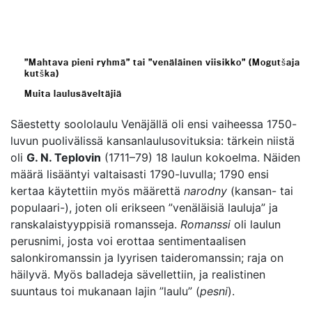
”Mahtava pieni ryhmä” tai ”venäläinen viisikko” (Mogutšaja
kutška)
Muita laulusäveltäjiä
Säestetty soololaulu Venäjällä oli ensi vaiheessa 1750-
luvun puolivälissä kansanlaulusovituksia: tärkein niistä
oli
G. N. Teplovin
(1711–79) 18 laulun kokoelma. Näiden
määrä lisääntyi valtaisasti 1790-luvulla; 1790 ensi
kertaa käytettiin myös määrettä
narodny
(kansan- tai
populaari-), joten oli erikseen ”venäläisiä lauluja” ja
ranskalaistyyppisiä romansseja.
Romanssi
oli laulun
perusnimi, josta voi erottaa sentimentaalisen
salonkiromanssin ja lyyrisen taideromanssin; raja on
häilyvä. Myös balladeja sävellettiin, ja realistinen
suuntaus toi mukanaan lajin ”laulu” (
pesni
).