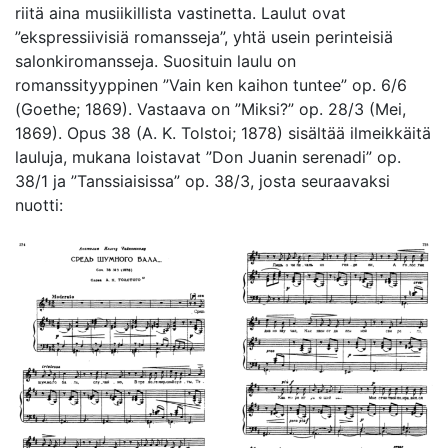
riitä aina musiikillista vastinetta. Laulut ovat
”ekspressiivisiä romansseja”, yhtä usein perinteisiä
salonkiromansseja. Suosituin laulu on
romanssityyppinen ”Vain ken kaihon tuntee” op. 6/6
(Goethe; 1869). Vastaava on ”Miksi?” op. 28/3 (Mei,
1869). Opus 38 (A. K. Tolstoi; 1878) sisältää ilmeikkäitä
lauluja, mukana loistavat ”Don Juanin serenadi” op.
38/1 ja ”Tanssiaisissa” op. 38/3, josta seuraavaksi
nuotti: