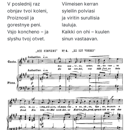
V poslednij raz
Viimeisen kerran
obnjav tvoi koleni,
syleilin polviasi
Proiznosil ja
ja viritin surullisia
gorestnye peni.
lauluja.
Vsjo koncheno – ja
Kaikki on ohi – kuulen
slyshu tvoj otvet.
sinun vastaavan.