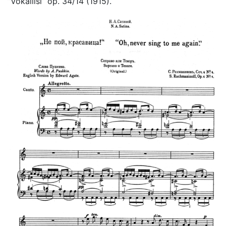
”Vokaliisi” op. 34/14 (1915).