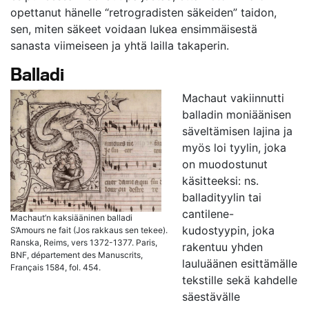
opettanut hänelle “retrogradisten säkeiden” taidon,
sen, miten säkeet voidaan lukea ensimmäisestä
sanasta viimeiseen ja yhtä lailla takaperin.
Balladi
Machaut vakiinnutti
balladin moniäänisen
säveltämisen lajina ja
myös loi tyylin, joka
on muodostunut
käsitteeksi: ns.
balladityylin tai
cantilene-
Machaut’n kaksiääninen balladi
kudostyypin, joka
S’Amours ne fait (Jos rakkaus sen tekee).
Ranska, Reims, vers 1372-1377. Paris,
rakentuu yhden
BNF, département des Manuscrits,
lauluäänen esittämälle
Français 1584, fol. 454.
tekstille sekä kahdelle
säestävälle