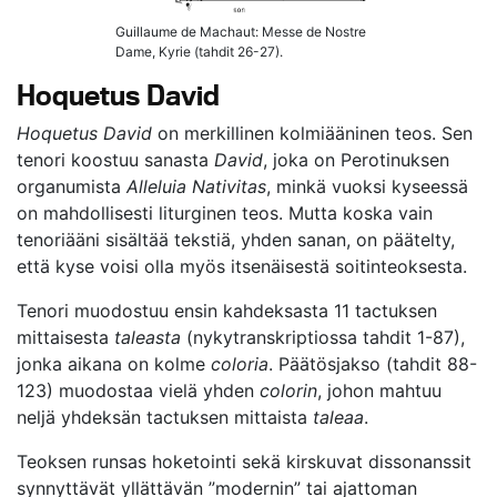
Guillaume de Machaut: Messe de Nostre
Dame, Kyrie (tahdit 26-27).
Hoquetus David
Hoquetus David
on merkillinen kolmiääninen teos. Sen
tenori koostuu sanasta
David
, joka on Perotinuksen
organumista
Alleluia Nativitas
, minkä vuoksi kyseessä
on mahdollisesti liturginen teos. Mutta koska vain
tenoriääni sisältää tekstiä, yhden sanan, on päätelty,
että kyse voisi olla myös itsenäisestä soitinteoksesta.
Tenori muodostuu ensin kahdeksasta 11 tactuksen
mittaisesta
taleasta
(nykytranskriptiossa tahdit 1-87),
jonka aikana on kolme
coloria
. Päätösjakso (tahdit 88-
123) muodostaa vielä yhden
colorin
, johon mahtuu
neljä yhdeksän tactuksen mittaista
taleaa
.
Teoksen runsas hoketointi sekä kirskuvat dissonanssit
synnyttävät yllättävän ”modernin” tai ajattoman