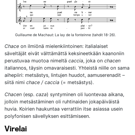
Guillaume de Machaut: La lay de la fonteinne (tahdit 18-26).
Chace
on ilmiönä mielenkiintoinen: italialaiset
säveltäjät eivät välttämättä keksineetkään kaanoniin
perustuvaa muotoa nimeltä
caccia
, joka on
chacen
italiannos, täysin omavaraisesti. Yhteistä niille on sama
aihepiiri: metsästys, lintujen huudot, aamuserenadit –
siitä nimi
chace / caccia
(= metsästys).
Chacen
(esp.
caza
) syntyminen oli luontevaa aikana,
jolloin metsästäminen oli ruhtinaiden jokapäiväistä
huvia. Koirien haukuntaa verrattiin itse asiassa usein
polyfonisen sävellyksen esittämiseen.
Virelai