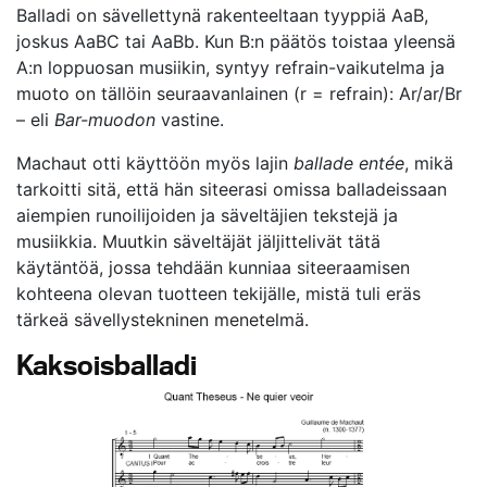
Balladi on sävellettynä rakenteeltaan tyyppiä AaB,
joskus AaBC tai AaBb. Kun B:n päätös toistaa yleensä
A:n loppuosan musiikin, syntyy refrain-vaikutelma ja
muoto on tällöin seuraavanlainen (r = refrain): Ar/ar/Br
– eli
Bar-muodon
vastine.
Machaut otti käyttöön myös lajin
ballade entée
, mikä
tarkoitti sitä, että hän siteerasi omissa balladeissaan
aiempien runoilijoiden ja säveltäjien tekstejä ja
musiikkia. Muutkin säveltäjät jäljittelivät tätä
käytäntöä, jossa tehdään kunniaa siteeraamisen
kohteena olevan tuotteen tekijälle, mistä tuli eräs
tärkeä sävellystekninen menetelmä.
Kaksoisballadi