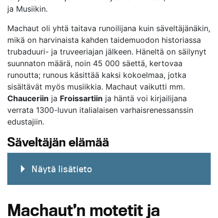
ja Musiikin.
Machaut oli yhtä taitava runoilijana kuin säveltäjänäkin,
mikä on harvinaista kahden taidemuodon historiassa
trubaduuri- ja truveeriajan jälkeen. Häneltä on säilynyt
suunnaton määrä, noin 45 000 säettä, kertovaa
runoutta; runous käsittää kaksi kokoelmaa, jotka
sisältävät myös musiikkia. Machaut vaikutti mm.
Chauceriin
ja
Froissartiin
ja häntä voi kirjailijana
verrata 1300-luvun italialaisen varhaisrenessanssin
edustajiin.
Säveltäjän elämää
Näytä lisätieto
Machaut’n motetit ja