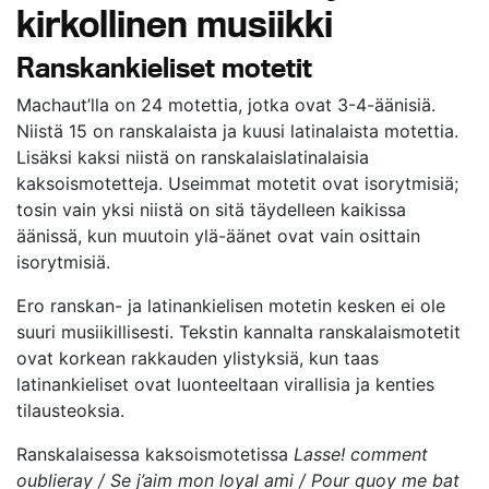
kirkollinen musiikki
Ranskankieliset motetit
Machaut’lla on 24 motettia, jotka ovat 3-4-äänisiä.
Niistä 15 on ranskalaista ja kuusi latinalaista motettia.
Lisäksi kaksi niistä on ranskalaislatinalaisia
kaksoismotetteja. Useimmat motetit ovat isorytmisiä;
tosin vain yksi niistä on sitä täydelleen kaikissa
äänissä, kun muutoin ylä-äänet ovat vain osittain
isorytmisiä.
Ero ranskan- ja latinankielisen motetin kesken ei ole
suuri musiikillisesti. Tekstin kannalta ranskalaismotetit
ovat korkean rakkauden ylistyksiä, kun taas
latinankieliset ovat luonteeltaan virallisia ja kenties
tilausteoksia.
Ranskalaisessa kaksoismotetissa
Lasse! comment
oublieray / Se j’aim mon loyal ami / Pour quoy me bat