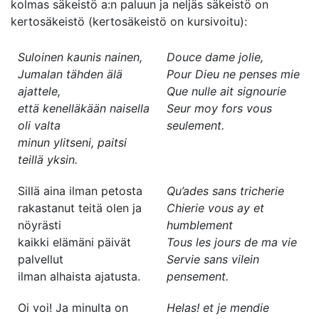
kolmas säkeistö a:n paluun ja neljäs säkeistö on
kertosäkeistö (kertosäkeistö on kursivoitu):
Suloinen kaunis nainen,
Douce dame jolie,
Jumalan tähden älä
Pour Dieu ne penses mie
ajattele,
Que nulle ait signourie
että kenelläkään naisella
Seur moy fors vous
oli valta
seulement.
minun ylitseni, paitsi
teillä yksin.
Sillä aina ilman petosta
Qu’ades sans tricherie
rakastanut teitä olen ja
Chierie vous ay et
nöyrästi
humblement
kaikki elämäni päivät
Tous les jours de ma vie
palvellut
Servie sans vilein
ilman alhaista ajatusta.
pensement.
Oi voi! Ja minulta on
Helas! et je mendie