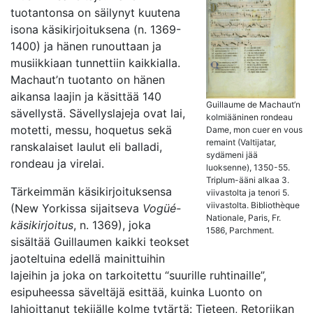
tuotantonsa on säilynyt kuutena
isona käsikirjoituksena (n. 1369-
1400) ja hänen runouttaan ja
musiikkiaan tunnettiin kaikkialla.
Machaut’n tuotanto on hänen
aikansa laajin ja käsittää 140
Guillaume de Machaut’n
sävellystä. Sävellyslajeja ovat lai,
kolmiääninen rondeau
motetti, messu, hoquetus sekä
Dame, mon cuer en vous
remaint (Valtijatar,
ranskalaiset laulut eli balladi,
sydämeni jää
rondeau ja virelai.
luoksenne), 1350-55.
Triplum-ääni alkaa 3.
Tärkeimmän käsikirjoituksensa
viivastolta ja tenori 5.
viivastolta. Bibliothèque
(New Yorkissa sijaitseva
Vogüé-
Nationale, Paris, Fr.
käsikirjoitus
, n. 1369), joka
1586, Parchment.
sisältää Guillaumen kaikki teokset
jaoteltuina edellä mainittuihin
lajeihin ja joka on tarkoitettu “suurille ruhtinaille”,
esipuheessa säveltäjä esittää, kuinka Luonto on
lahjoittanut tekijälle kolme tytärtä: Tieteen, Retoriikan