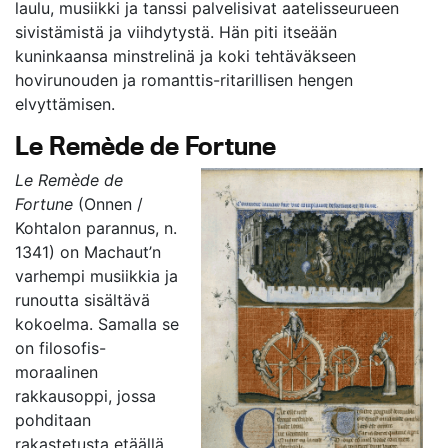
laulu, musiikki ja tanssi palvelisivat aatelisseurueen
sivistämistä ja viihdytystä. Hän piti itseään
kuninkaansa minstrelinä ja koki tehtäväkseen
hovirunouden ja romanttis-ritarillisen hengen
elvyttämisen.
Le Remède de Fortune
Le Remède de
Fortune
(Onnen /
Kohtalon parannus, n.
1341) on Machaut’n
varhempi musiikkia ja
runoutta sisältävä
kokoelma. Samalla se
on filosofis-
moraalinen
rakkausoppi, jossa
pohditaan
rakastetusta etäällä