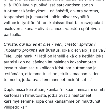
sillä 1300-luvun puolivälissä satavuotisen sodan
tuottamat kärsimykset – nälänhätä, ankara verotus,
tappamiset ja julmuudet, joihin olivat syypäitä
valtaosin työttömät ranskalaissotilaat tai rosvojoukot
aselevon aikana – olivat saaneet väestön epätoivon
partaalle.
Christe, qui lux es et dies / Veni, creator spiritus /
Tribulatio proxima est
(Kristus, joka olet valo ja päivä /
Tule, luoja henki / Hätä on lähellä eikä ole ketään joka
auttaisi) on neliääninen latinalainen kaksoismotetti,
jossa triplumissa rukoillaan Kristusta auttamaan ja
”estämään, ettemme tulisi poljetuiksi maahan niiden
toimesta, jotka ovat temmanneet meidät sotiin”.
Duplumissa kerrotaan, kuinka ”mikään ihmisääni ei riitä
kertomaan hirmutöistä, jotka ovat aiheuttaneet
kärsimyksemme, jopa oma kansamme on muuttunut
villipedoiksi”.