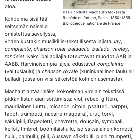
oloa.
Käsikirjoitusta Machaut’n teoksesta
Remède de fortune, Pariisi, 1350-1355.
Kokoelma sisältää
Bibliothèque nationale de France.
seitsemän naiselle
omistettua sävellystä,
yhden kustakin musiikillis-tekstillisestä lajista:
lay
,
complainte
,
chanson roial
,
baladelle
,
ballade
,
virelay
,
rondelet
. Kaksi balladilajia toteuttavat muodot AAB ja
AABB. Harvinaisempia lajeja edustavat
complainte
(valituslaulu) ja
chanson royale
(kuninkaallinen laulu eli
balladi, jossa on viisi säkeistöä kolmen asemasta).
Machaut antaa lisäksi kokoelman virelain tekstissä
pitkän listan ajan soittimista: viol, rebec, gittern,
maurilainen luuttu, micanon, citole, psaltteri, harppu,
tabot, trumpetti, nacaire (naqqara), urut, torvi,
säkkipilli, flageoletti, chevrette, douçain, symbaali,
kellot, timbrel, böömiläishuilu, iso saksalainen kornetti,
huilu, panhuilu, pilli, Aussayn säkkipilli, pieni trumpetti,