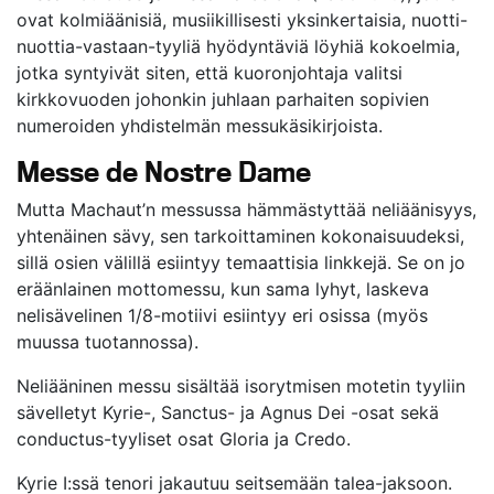
ovat kolmiäänisiä, musiikillisesti yksinkertaisia, nuotti-
nuottia-vastaan-tyyliä hyödyntäviä löyhiä kokoelmia,
jotka syntyivät siten, että kuoronjohtaja valitsi
kirkkovuoden johonkin juhlaan parhaiten sopivien
numeroiden yhdistelmän messukäsikirjoista.
Messe de Nostre Dame
Mutta Machaut’n messussa hämmästyttää neliäänisyys,
yhtenäinen sävy, sen tarkoittaminen kokonaisuudeksi,
sillä osien välillä esiintyy temaattisia linkkejä. Se on jo
eräänlainen mottomessu, kun sama lyhyt, laskeva
nelisävelinen 1/8-motiivi esiintyy eri osissa (myös
muussa tuotannossa).
Neliääninen messu sisältää isorytmisen motetin tyyliin
sävelletyt Kyrie-, Sanctus- ja Agnus Dei -osat sekä
conductus-tyyliset osat Gloria ja Credo.
Kyrie I:ssä tenori jakautuu seitsemään talea-jaksoon.