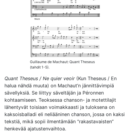
Guillaume de Machaut: Quant Theseus
(tahdit 1-5).
Quant Theseus / Ne quier veoir
(Kun Theseus / En
halua nähdä muuta) on Machaut’n jännittävimpiä
sävellyksiä. Se liittyy säveltäjän ja Péronnen
kohtaamiseen. Teoksessa chanson- ja motettilajit
lähentyvät toisiaan voimakkaasti ja tuloksena on
kaksoisballadi eli neliääninen chanson, jossa on kaksi
tekstiä, mikä sopii ilmentämään “rakastavaisten”
henkevää ajatustenvaihtoa.