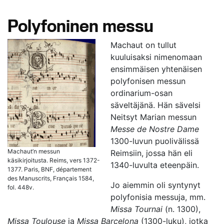
Polyfoninen messu
Machaut on tullut
kuuluisaksi nimenomaan
ensimmäisen yhtenäisen
polyfonisen messun
ordinarium-osan
säveltäjänä. Hän sävelsi
Neitsyt Marian messun
Messe de Nostre Dame
1300-luvun puolivälissä
Machaut’n messun
Reimsiin, jossa hän eli
käsikirjoitusta. Reims, vers 1372-
1340-luvulta eteenpäin.
1377. Paris, BNF, département
des Manuscrits, Français 1584,
Jo aiemmin oli syntynyt
fol. 448v.
polyfonisia messuja, mm.
Missa Tournai
(n. 1300),
Missa Toulouse
ja
Missa Barcelona
(1300-luku), jotka