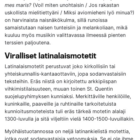
mes maris?
(Voi! miten unohtaisin / Jos rakastan
uskollista mielitiettyäni / Miksi aviomieheni lyö minua?)
on harvinaista naisnäkökulma, sillä runoissa
samaistutaan naisen tunteisiin ja melankoliaan, mikä
kuuluu myös musiikin valittavassa ilmeessä pienten
terssien paljoutena.
Viralliset latinalaismotetit
Latinalaismotetit perustuvat joko kirkollisiin tai
yhteiskunnallis-kantaaottaviin, jopa sodanvastaisiin
teksteihin. Eräs niistä on kirjoitettu arkkipiispan
vihkimistilaisuuteen, muuan toinen St. Quentin
suojelupyhimyksen kunniaksi. Merkittäville henkilöille,
kuninkaille, paaveille ja ruhtinaille tarkoitetuista
kunnioitusmoteteista tuli eräs tärkeä motetin alalaji
1300-luvulla ja sitä viljeltiin vielä 1400-1500-luvuillakin.
Myöhäistuotannossa on neljä latinankielistä motettia,
jotka ovat sodanvastaisia vetoomuksia. Se ei ole ihme,