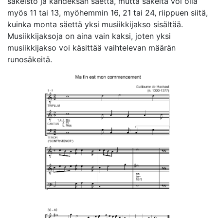
säkeistö ja kahdeksan säettä, mutta säkeitä voi olla
myös 11 tai 13, myöhemmin 16, 21 tai 24, riippuen siitä,
kuinka monta säettä yksi musiikkijakso sisältää.
Musiikkijaksoja on aina vain kaksi, joten yksi
musiikkijakso voi käsittää vaihtelevan määrän
runosäkeitä.