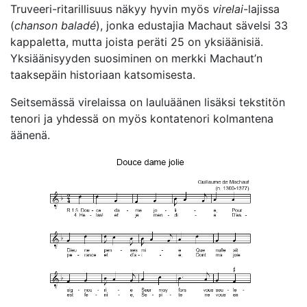
Truveeri-ritarillisuus näkyy hyvin myös
virelai
-lajissa
(
chanson baladé
), jonka edustajia Machaut sävelsi 33
kappaletta, mutta joista peräti 25 on yksiäänisiä.
Yksiäänisyyden suosiminen on merkki Machaut’n
taaksepäin historiaan katsomisesta.
Seitsemässä virelaissa on lauluäänen lisäksi tekstitön
tenori ja yhdessä on myös kontatenori kolmantena
äänenä.