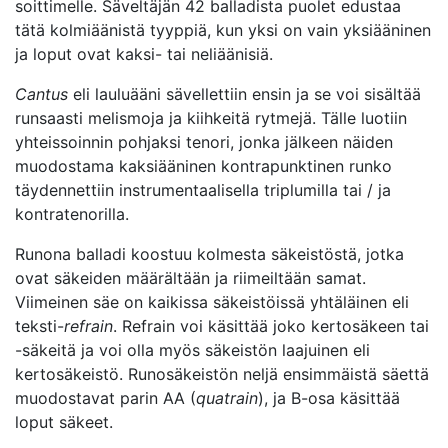
soittimelle. Säveltäjän 42 balladista puolet edustaa
tätä kolmiäänistä tyyppiä, kun yksi on vain yksiääninen
ja loput ovat kaksi- tai neliäänisiä.
Cantus
eli lauluääni sävellettiin ensin ja se voi sisältää
runsaasti melismoja ja kiihkeitä rytmejä. Tälle luotiin
yhteissoinnin pohjaksi tenori, jonka jälkeen näiden
muodostama kaksiääninen kontrapunktinen runko
täydennettiin instrumentaalisella triplumilla tai / ja
kontratenorilla.
Runona balladi koostuu kolmesta säkeistöstä, jotka
ovat säkeiden määrältään ja riimeiltään samat.
Viimeinen säe on kaikissa säkeistöissä yhtäläinen eli
teksti-
refrain
. Refrain voi käsittää joko kertosäkeen tai
-säkeitä ja voi olla myös säkeistön laajuinen eli
kertosäkeistö. Runosäkeistön neljä ensimmäistä säettä
muodostavat parin AA (
quatrain
), ja B-osa käsittää
loput säkeet.