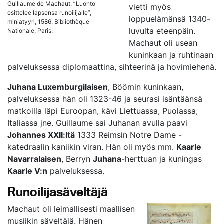
Guillaume de Machaut. ”Luonto
vietti myös
esittelee lapsensa runoilijalle”,
loppuelämänsä 1340-
miniatyyri, 1586. Bibliothèque
luvulta eteenpäin.
Nationale, Paris.
Machaut oli usean
kuninkaan ja ruhtinaan
palveluksessa diplomaattina, sihteerinä ja hovimiehenä.
Juhana Luxemburgilaisen
, Böömin kuninkaan,
palveluksessa hän oli 1323-46 ja seurasi isäntäänsä
matkoilla läpi Euroopan, kävi Liettuassa, Puolassa,
Italiassa jne. Guillaume sai Juhanan avulla paavi
Johannes XXII:ltä
1333 Reimsin Notre Dame -
katedraalin kaniikin viran. Hän oli myös mm.
Kaarle
Navarralaisen
, Berryn
Juhana
-herttuan ja kuningas
Kaarle V:n
palveluksessa.
Runoilijasäveltäjä
Machaut oli leimallisesti maallisen
musiikin säveltäjä. Hänen