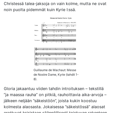
Christessä talea-jaksoja on vain kolme, mutta ne ovat
noin puolta pidemmät kuin Kyrie I:ssä.
Guillaume de Machaut: Messe
de Nostre Dame, Kyrie (tahdit 1-
8).
Gloria jakaantuu viiden tahdin introituksen – tekstillä
”ja maassa rauha” on pitkiä, rauhoittavia aika-arvoja –
jälkeen neljään ”säkeistöön”, joista kukin koostuu
kolmesta alaosasta. Jokaisessa ”säkeistössä” alaosat
erottuvat toisistaan säännöllisesti toistuvan rakenteen