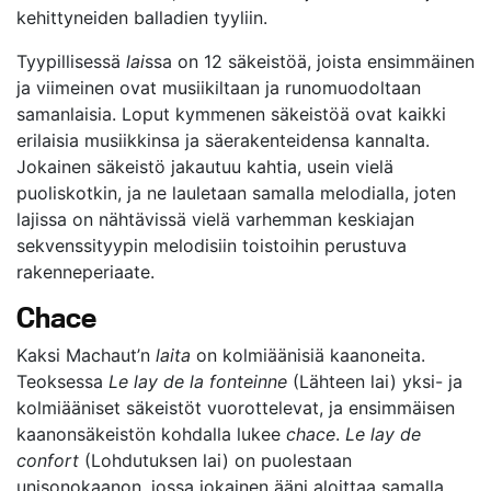
kehittyneiden balladien tyyliin.
Tyypillisessä
lai
ssa on 12 säkeistöä, joista ensimmäinen
ja viimeinen ovat musiikiltaan ja runomuodoltaan
samanlaisia. Loput kymmenen säkeistöä ovat kaikki
erilaisia musiikkinsa ja säerakenteidensa kannalta.
Jokainen säkeistö jakautuu kahtia, usein vielä
puoliskotkin, ja ne lauletaan samalla melodialla, joten
lajissa on nähtävissä vielä varhemman keskiajan
sekvenssityypin melodisiin toistoihin perustuva
rakenneperiaate.
Chace
Kaksi Machaut’n
laita
on kolmiäänisiä kaanoneita.
Teoksessa
Le lay de la fonteinne
(Lähteen lai) yksi- ja
kolmiääniset säkeistöt vuorottelevat, ja ensimmäisen
kaanonsäkeistön kohdalla lukee
chace
.
Le lay de
confort
(Lohdutuksen lai) on puolestaan
unisonokaanon, jossa jokainen ääni aloittaa samalla