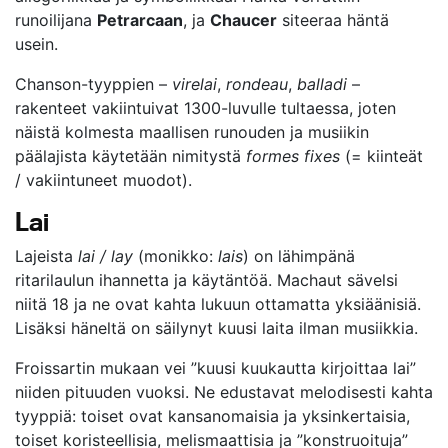
runoilijana
Petrarcaan
, ja
Chaucer
siteeraa häntä
usein.
Chanson-tyyppien –
virelai
,
rondeau
,
balladi
–
rakenteet vakiintuivat 1300-luvulle tultaessa, joten
näistä kolmesta maallisen runouden ja musiikin
päälajista käytetään nimitystä
formes fixes
(= kiinteät
/ vakiintuneet muodot).
Lai
Lajeista
lai / lay
(monikko:
lais
) on lähimpänä
ritarilaulun ihannetta ja käytäntöä. Machaut sävelsi
niitä 18 ja ne ovat kahta lukuun ottamatta yksiäänisiä.
Lisäksi häneltä on säilynyt kuusi laita ilman musiikkia.
Froissartin mukaan vei ”kuusi kuukautta kirjoittaa lai”
niiden pituuden vuoksi. Ne edustavat melodisesti kahta
tyyppiä: toiset ovat kansanomaisia ja yksinkertaisia,
toiset koristeellisia, melismaattisia ja ”konstruoituja”