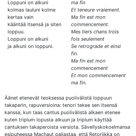
Loppuni on alkuni
ma fin
kolmas lauluni kolme
Et teneure vraiement.
kertaa vain
Ma fin est mon
kääntää itsensä ja siten
commencement.
loppuu.
Mes tiers chans trois
Loppuni on alkuni
fois seulement
ja alkuni on loppuni.
Se retrograde et einsi
fin.
Ma fin est mon
commencement
Et mon commencement
ma fin.
Äänet etenevät teoksessa puolivälistä loppuun
takaperin, rapuversioina: tenori tekee sen itsensä
kanssa, kun taas cantus puolivälistä alkaen etenee
kuten triplum lopusta alkuun ja triplum käyttää
cantuksen takaperoista versiota. Sävellyskokoelmansa
esipuheessa Machaut paljastaa, että Retoriikka on