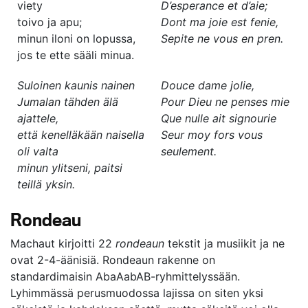
viety
D’esperance et d’aie;
toivo ja apu;
Dont ma joie est fenie,
minun iloni on lopussa,
Sepite ne vous en pren.
jos te ette sääli minua.
Suloinen kaunis nainen
Douce dame jolie,
Jumalan tähden älä
Pour Dieu ne penses mie
ajattele,
Que nulle ait signourie
että kenelläkään naisella
Seur moy fors vous
oli valta
seulement.
minun ylitseni, paitsi
teillä yksin.
Rondeau
Machaut kirjoitti 22
rondeaun
tekstit ja musiikit ja ne
ovat 2-4-äänisiä. Rondeaun rakenne on
standardimaisin AbaAabAB-ryhmittelyssään.
Lyhimmässä perusmuodossa lajissa on siten yksi