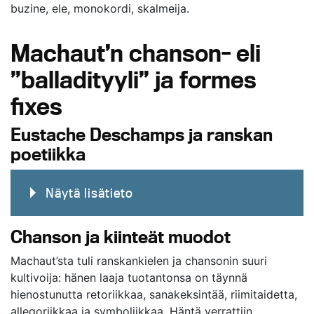
buzine, ele, monokordi, skalmeija.
Machaut’n chanson- eli
”balladityyli” ja formes
fixes
Eustache Deschamps ja ranskan
poetiikka
Näytä lisätieto
Chanson ja kiinteät muodot
Machaut’sta tuli ranskankielen ja chansonin suuri
kultivoija: hänen laaja tuotantonsa on täynnä
hienostunutta retoriikkaa, sanakeksintää, riimitaidetta,
allegoriikkaa ja symboliikkaa. Häntä verrattiin