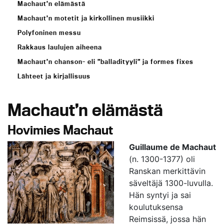
Machaut’n elämästä
Machaut’n motetit ja kirkollinen musiikki
Polyfoninen messu
Rakkaus laulujen aiheena
Machaut’n chanson- eli ”balladityyli” ja formes fixes
Lähteet ja kirjallisuus
Machaut’n elämästä
Hovimies Machaut
Guillaume de Machaut
(n. 1300-1377) oli
Ranskan merkittävin
säveltäjä 1300-luvulla.
Hän syntyi ja sai
koulutuksensa
Reimsissä, jossa hän