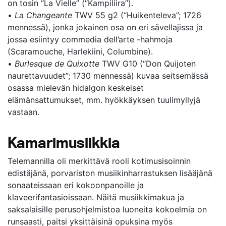
on tosin “La Vielle” (“Kampiliira”).
•
La Changeante
TWV 55 g2 (“Huikenteleva”; 1726
mennessä), jonka jokainen osa on eri sävellajissa ja
jossa esiintyy commedia dell’arte -hahmoja
(Scaramouche, Harlekiini, Columbine).
•
Burlesque de Quixotte
TWV G10 (“Don Quijoten
naurettavuudet”; 1730 mennessä) kuvaa seitsemässä
osassa mielevän hidalgon keskeiset
elämänsattumukset, mm. hyökkäyksen tuulimyllyjä
vastaan.
Kamarimusiikkia
Telemannilla oli merkittävä rooli kotimusisoinnin
edistäjänä, porvariston musiikinharrastuksen lisääjänä
sonaateissaan eri kokoonpanoille ja
klaveerifantasioissaan. Näitä musiikkimakua ja
saksalaisille perusohjelmistoa luoneita kokoelmia on
runsaasti, paitsi yksittäisinä opuksina myös