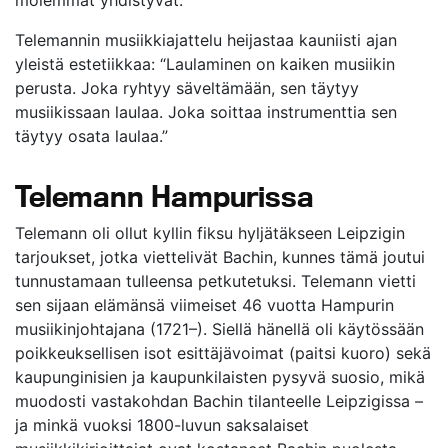
Telemannin musiikkiajattelu heijastaa kauniisti ajan
yleistä estetiikkaa: “Laulaminen on kaiken musiikin
perusta. Joka ryhtyy säveltämään, sen täytyy
musiikissaan laulaa. Joka soittaa instrumenttia sen
täytyy osata laulaa.”
Telemann Hampurissa
Telemann oli ollut kyllin fiksu hyljätäkseen Leipzigin
tarjoukset, jotka viettelivät Bachin, kunnes tämä joutui
tunnustamaan tulleensa petkutetuksi. Telemann vietti
sen sijaan elämänsä viimeiset 46 vuotta Hampurin
musiikinjohtajana (1721–). Siellä hänellä oli käytössään
poikkeuksellisen isot esittäjävoimat (paitsi kuoro) sekä
kaupunginisien ja kaupunkilaisten pysyvä suosio, mikä
muodosti vastakohdan Bachin tilanteelle Leipzigissa –
ja minkä vuoksi 1800-luvun saksalaiset