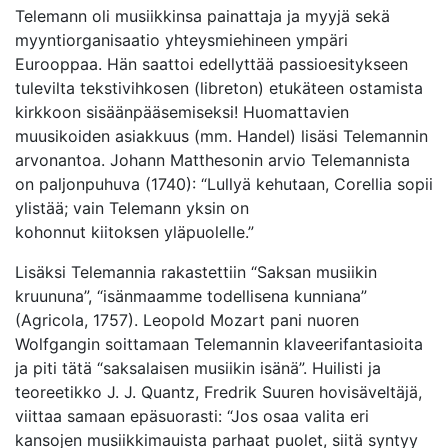
Telemann oli musiikkinsa painattaja ja myyjä sekä
myyntiorganisaatio yhteysmiehineen ympäri
Eurooppaa. Hän saattoi edellyttää passioesitykseen
tulevilta tekstivihkosen (libreton) etukäteen ostamista
kirkkoon sisäänpääsemiseksi! Huomattavien
muusikoiden asiakkuus (mm. Handel) lisäsi Telemannin
arvonantoa. Johann Matthesonin arvio Telemannista
on paljonpuhuva (1740): “Lullyä kehutaan, Corellia sopii
ylistää; vain Telemann yksin on
kohonnut kiitoksen yläpuolelle.”
Lisäksi Telemannia rakastettiin “Saksan musiikin
kruununa”, “isänmaamme todellisena kunniana”
(Agricola, 1757). Leopold Mozart pani nuoren
Wolfgangin soittamaan Telemannin klaveerifantasioita
ja piti tätä “saksalaisen musiikin isänä”. Huilisti ja
teoreetikko J. J. Quantz, Fredrik Suuren hovisäveltäjä,
viittaa samaan epäsuorasti: “Jos osaa valita eri
kansojen musiikkimauista parhaat puolet, siitä syntyy