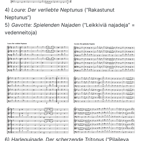
4)
Loure
:
Der verliebte Neptunus
(“Rakastunut
Neptunus”)
5)
Gavotte: Spielenden Najaden
(“Leikkiviä najadeja” =
vedenneitoja)
6)
Harlequinade. Der scherzende Tritonus
(“Pilaileva