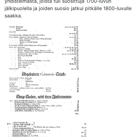
yhdistelmästä, joista tuli suosittuja 1700-luvun
jälkipuolella ja joiden suosio jatkui pitkälle 1800-luvulle
saakka.