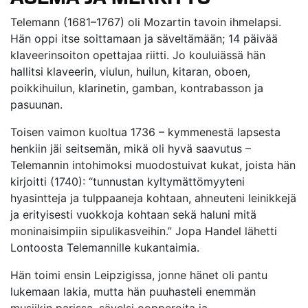
Telemann (1681–1767) oli Mozartin tavoin ihmelapsi.
Hän oppi itse soittamaan ja säveltämään; 14 päivää
klaveerinsoiton opettajaa riitti. Jo kouluiässä hän
hallitsi klaveerin, viulun, huilun, kitaran, oboen,
poikkihuilun, klarinetin, gamban, kontrabasson ja
pasuunan.
Toisen vaimon kuoltua 1736 – kymmenestä lapsesta
henkiin jäi seitsemän, mikä oli hyvä saavutus –
Telemannin intohimoksi muodostuivat kukat, joista hän
kirjoitti (1740): “tunnustan kyltymättömyyteni
hyasintteja ja tulppaaneja kohtaan, ahneuteni leinikkejä
ja erityisesti vuokkoja kohtaan sekä haluni mitä
moninaisimpiin sipulikasveihin.” Jopa Handel lähetti
Lontoosta Telemannille kukantaimia.
Hän toimi ensin Leipzigissa, jonne hänet oli pantu
lukemaan lakia, mutta hän puuhasteli enemmän
musiikin parissa, sävelsi oopperoita ja