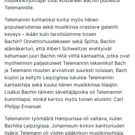
musiikkikirjoittajat ovat kostaneet Bachin puolesta
Telemannille.
Telemannin kohtaloksi koitui myös hänen
populaariutensa sekä musiikinsa orastava galantti
keveys – ikään kuin tarvitsisimme toisen
Bachin? Onnettomuudekseen sekä Spitta, Bachin
elämäkerturi, että Albert Schweitzer erehtyivät
kehumaan juuri Bachin niitä viittä kantaattia, jotka ovat
myöhemmin paljastuneet Telemannin tekemiksi! Bach
ja Telemann muuten arvostivat suuresti toisiaan, Bach
kopioi ja esitytti Leipzigissa lukuisia Telemannin
kantaatteja sekä kuului hänen musiikkinsa tilaajiin.
Lisäksi Bachin tärkein säveltäjäpoika oli Telemannin
kummilapsi, minkä kertoo myös toinen etunimi: Carl
Philipp
Emanuel.
Telemannin työmäärä Hampurissa oli valtava, kuten
Bachilla Leipzigissa. Johanneum-kirkon kanttoriuden
lisäksi Telemann oli viiden pääkirkon musiikinjohtaja,