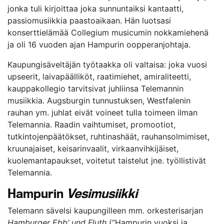
jonka tuli kirjoittaa joka sunnuntaiksi kantaatti,
passiomusiikkia paastoaikaan. Hän luotsasi
konserttielämää Collegium musicumin nokkamiehenä
ja oli 16 vuoden ajan Hampurin oopperanjohtaja.
Kaupungisäveltäjän työtaakka oli valtaisa: joka vuosi
upseerit, laivapäälliköt, raatimiehet, amiraliteetti,
kauppakollegio tarvitsivat juhliinsa Telemannin
musiikkia. Augsburgin tunnustuksen, Westfalenin
rauhan ym. juhlat eivät voineet tulla toimeen ilman
Telemannia. Raadin vaihtumiset, promootiot,
tutkintojenpäätökset, ruhtinashäät, rauhansolmimiset,
kruunajaiset, keisarinvaalit, virkaanvihkijäiset,
kuolemantapaukset, voitetut taistelut jne. työllistivät
Telemannia.
Hampurin
Vesimusiikki
Telemann sävelsi kaupungilleen mm. orkesterisarjan
Hamburger Ebb’ und Flu
th
(“Hampurin vuoksi ja