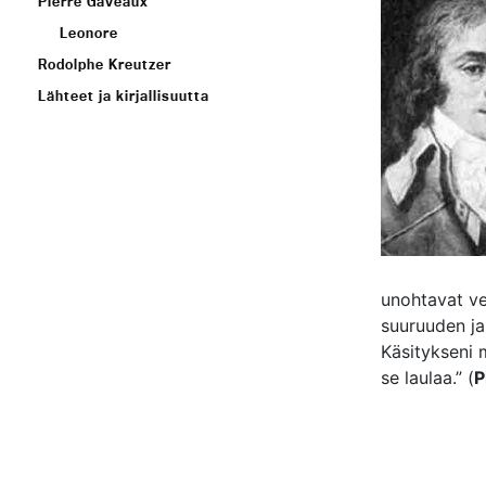
Pierre Gaveaux
Leonore
Rodolphe Kreutzer
Lähteet ja kirjallisuutta
unohtavat ve
suuruuden ja
Käsitykseni 
se laulaa.” (
P