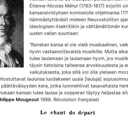
Étienne-Nicolas Méhul (1763–1817) kirjoitti oir
kansansivistyksen komissiolle ohjelmansa (17
hämmästyttävästi mieleen Neuvostoliiton ajan
ideologisen itsekritiikin ja välttämättömän k
uuden vallan suuntaan:
”Ranskan kansa ei ole vielä musikaalinen, vai
hyvin vastaanottavaista musiikille. Mutta aik
tulee laulamaan ja laulamaan hyvin, jos musiikki
täysin tietoisina taiteensa arvokkuudesta ja 
vaikutuksesta, joka sillä voi olla yleiseen mora
ltostuttavat laulunsa luodakseen uusia [lauluja] sopusoinn
 päättäväisyyden kera, jotka luonnehtivat tasavaltaista hen
mukaan kansan tulee laulaa ja oopperan täytyy heijastaa sitä
hilippe Mougeout
1988.
Révolution française
)