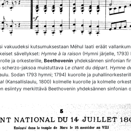
 vakuudeksi kutsumuksestaan Méhul laati eräät vallanku
keiset sävellykset:
Hymne à la raison
(Hymni järjelle, 1793)
orolle ja orkesterille,
Beethovenin
yhdeksännen sinfonian fin
 scherzo-jaksoa muistuttava
Le chant du départ.
Hymne de
aulu. Sodan 1793 hymni; 1794) kuorolle ja puhallinorkesteril
al
(Kansallislaulu, 1800) kolmelle kuorolle ja kolmelle orkest
n esiintyy merkittävä Beethovenin yhdeksännen sinfonian