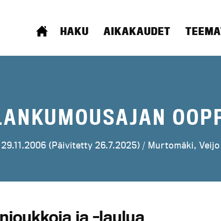
ETUSIVU
HAKU
AIKAKAUDET
TEEMA
LANKUMOUSAJAN OOP
29.11.2006 (Päivitetty 26.7.2025) /
Murtomäki, Veijo
joukkoja ja -laulua