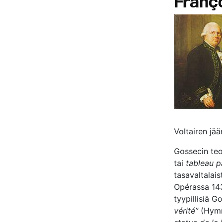
Franç
Voltairen jää
Gossecin te
tai
tableau p
tasavaltalais
Opérassa 143
tyypillisiä 
vérité”
(Hymn