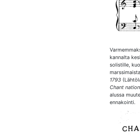
Varmemmaksi
kannalta kes
solistille, ku
marssimaista
1793
(Lähtöl
Chant nation
alussa muute
ennakointi.