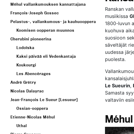
Méhul vallankumouksen kannattajana
Ranskan val
François-Joseph Gossec
musiikissa
G
Pelastus-, vallankumous- ja kauhuooppera
1800-luvun a
kuohuva aika 
Koomisen oopperan muunnos
suosioon sek
Cherubini pioneerina
säveltäjät r
Lodoïska
uudessa järj
Kaksi päivää eli Vedenkantaja
puolesta.
Koukourgi
Vallankumous
Les Abencérages
kansalaisjuhl
André Grétry
Le Sueurin
,
Nicolas Dalayrac
Samasta syys
valtaviin esi
Jean-François Le Sueur [Lesueur]
Ossian-ooppera
Méhul
Etienne-Nicolas Méhul
Uthal