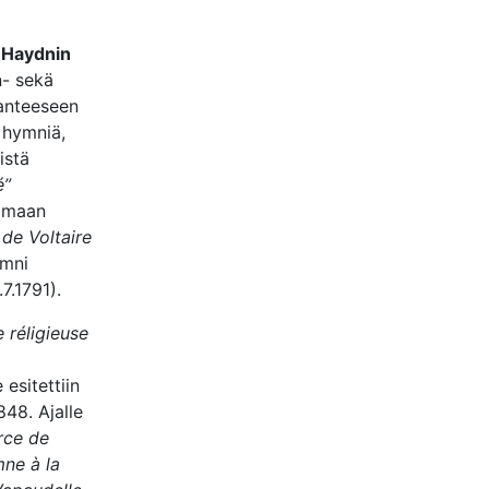
,
Haydnin
n- sekä
lanteeseen
 hymniä,
istä
é”
samaan
 de Voltaire
mni
7.1791).
 réligieuse
e esitettiin
48. Ajalle
rce de
ne à la