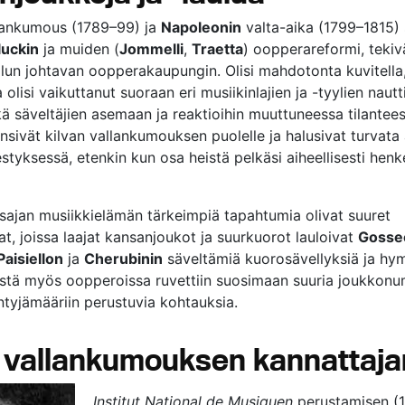
lankumous (1789–99) ja
Napoleonin
valta-aika (1799–1815)
luckin
ja muiden (
Jommelli
,
Traetta
) oopperareformi, tekivä
lun johtavan oopperakaupungin. Olisi mahdotonta kuvitella,
olisi vaikuttanut suoraan eri musiikinlajien ja -tyylien naut
ä säveltäjien asemaan ja reaktioihin muuttuneessa tilantees
iensivät kilvan vallankumouksen puolelle ja halusivat turvat
estyksessä, etenkin kun osa heistä pelkäsi aiheellisesti hen
ajan musiikkielämän tärkeimpiä tapahtumia olivat suuret
at, joissa laajat kansanjoukot ja suurkuorot lauloivat
Gosse
Paisiellon
ja
Cherubinin
säveltämiä kuorosävellyksiä ja hym
tä myös oopperoissa ruvettiin suosimaan suuria joukkonum
intyjämääriin perustuvia kohtauksia.
 vallankumouksen kannattaja
Institut National de Musiquen
perustamisen (1