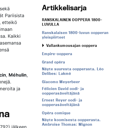
Artikkelisarja
 sekä
t Pariisista
RANSKALAINEN OOPPERA 1800-
 etteikö
LUVULLA
timaan
Ranskalaisen 1800-luvun oopperan
sa. Kaikki
yleispiirteet
a asemansa
Vallankumousajan ooppera
kensä
Empire-ooppera
Grand opéra
Näyte suuresta oopperasta. Léo
Delibes: Lakmé
cin
,
Méhulin
,
nejä.
Giacomo Meyerbeer
eroita ja
Félicien David oodi- ja
oopperasäveltäjänä
Ernest Reyer oodi- ja
oopperasäveltäjänä
na
Opéra comique
Näyte koomisesta oopperasta.
Ambroise Thomas: Mignon
792) jälkeen