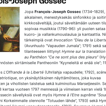
ois-Joseph Gossec
Jopa
François-Joseph Gossec
(1734–1829)
aikalainen, menestyksekäs sinfonikko ja soiti
kirkkosäveltäjä, joutui säveltämään uuteen ti
sopivaa musiikkia (1790-96): yli puolen sataa
kuoro- ja vallankumouslaulua ja kantaattia. Ni
tärkeimpiä ovat
Invocation “Dieu de la Libert
(Avunhuuto “Vapauden Jumala”; 1791) sekä 
tilanteeseen liittynyt
Hymne sur la translation
au Panthéon “Ce ne sont plus des pleurs”
(Hy
nnösten siirtämiselle Pantheoniin “Kyyneleitä ei enää ole”; 11.
os
L’Offrande à la Liberté
(Uhrilahja vapaudelle; 1792),
scène
atriotique
, on yksinäytöksinen näyttämöteos, joka kuvaa
ten ja vihollisten taistelua sekä kulminoituu
Marseljeesiin
. S
 kertaa vuoteen 1797 mennessä ja viimeisen kerran vielä 18
Gossecin sävellyksiä ovat myös
Hymne à l’Etre suprême “Sou
i Korkeimmalle olennolle “Totuuden lähde”, 1793) sekä
Hym