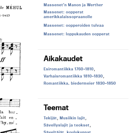
Massenet’n Manon ja Werther
Massenet: oopperat
amerikkalaissopraanolle
Massenet: oopperoiden tulvaa
Massenet: loppukauden oopperat
Aikakaudet
,
Aikakausi:
Esiromantiikka 1760–1810
,
Aikakausi:
Varhaisromantiikka 1810–1830
Aikakausi:
Romantiikka, biedermeier 1830–1850
Teemat
,
,
Teema:
Teema:
Tekijät
Musiikin lajit
,
Teema:
Sävellyslajit ja teokset
,
Teema:
Säveltäjät, koulukunnat