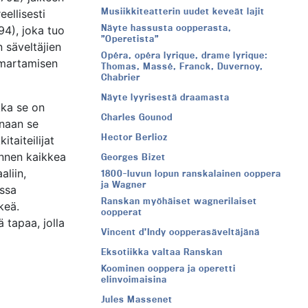
Musiikkiteatterin uudet keveät lajit
eellisesti
Näyte hassusta oopperasta,
94), joka tuo
”Operetista”
 säveltäjien
Opéra, opéra lyrique, drame lyrique:
umartamisen
Thomas, Massé, Franck, Duvernoy,
Chabrier
Näyte lyyrisestä draamasta
kka se on
Charles Gounod
anaan se
Hector Berlioz
taiteilijat
ennen kaikkea
Georges Bizet
aliin,
1800-luvun lopun ranskalainen ooppera
ja Wagner
ussa
Ranskan myöhäiset wagnerilaiset
keä.
oopperat
 tapaa, jolla
Vincent d’Indy oopperasäveltäjänä
Eksotiikka valtaa Ranskan
Koominen ooppera ja operetti
elinvoimaisina
Jules Massenet