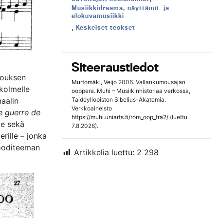
Teema:
Musiikkidraama, näyttämö- ja
elokuvamusiikki
,
Teema:
Keskeiset teokset
Siteeraustiedot
mouksen
Murtomäki, Veijo
2006. Vallankumousajan
 kolmelle
ooppera. Muhi – Musiikinhistoriaa verkossa,
aalin
Taideyliopiston Sibelius-Akatemia.
Verkkoaineisto
 guerre de
https://muhi.uniarts.fi/rom_oop_fra2/
(luettu
le sekä
7.8.2026).
erille – jonka
 ooditeeman
Artikkelia luettu:
2 298