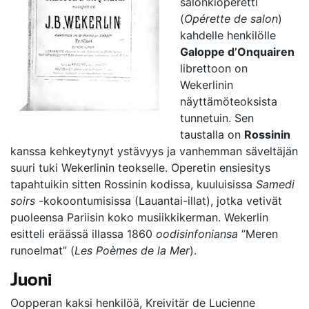
salonkioperetti
(
Opérette de salon
)
kahdelle henkilölle
Galoppe d’Onquairen
librettoon on
Wekerlinin
näyttämöteoksista
tunnetuin. Sen
taustalla on
Rossinin
kanssa kehkeytynyt ystävyys ja vanhemman säveltäjän
suuri tuki Wekerlinin teokselle. Operetin ensiesitys
tapahtuikin sitten Rossinin kodissa, kuuluisissa
Samedi
soirs
-kokoontumisissa (Lauantai-illat), jotka vetivät
puoleensa Pariisin koko musiikkikerman. Wekerlin
esitteli eräässä illassa 1860
oodisinfoniansa
”Meren
runoelmat” (
Les Poèmes de la Mer
).
Juoni
Oopperan kaksi henkilöä, Kreivitär de Lucienne