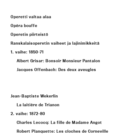
Operetti valtaa alaa
Opéra bouffe
Operetin piirteistö
Ranskalaisoperetin vaiheet ja lajinimikkeitä
1. vaihe: 1850-71
Albert Grisar: Bonsoir Monsieur Pantalon
Jacques Offenbach: Des deux aveugles
Jean-Baptiste Wekerlin
La laitière de Trianon
2. vaihe: 1872-80
Charles Lecocq: La fille de Madame Angot
Robert Planquette: Les cloches de Corneville