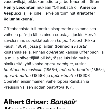
vaudevillejä, pikkukomedioita ja buffonerioita. Siten
Henry Lecomten
mukaan “Offenbach oli
Americo
Vespucci
lajille, jolle Hervé oli toiminut
Kristoffer
Kolumbuksena
”.
Offenbachista tuli ranskalaisoperetin ensimmäisen
vaiheen pää- ja lähes ainoa edustaja, joskin Hervé
sävelsi mm. suosikkiteoksen
Le petit Faust
(Pikku
Faust, 1869), jossa pilailtiin
Gounod’n
Faustin
kustannuksella. Rinnan
opéretten
kanssa Offenbachilla
ja muilla säveltäjillä oli käytössä lukuisia muita
nimikkeitä: yhä vanha
opéra-comique
, uusina
bouffonerie musicale
(1855-),
opérette-bouffe
(1856-),
opéra-bouffon
(1858-) ja
opéra-bouffe
(1860-).
Operetin ensimmäinen vaihe loppui Ranskan ja
Preussin välisen sodan päätyttyä 1871.
Albert Grisar:
Bonsoir