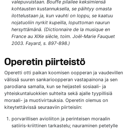
valepuvuistaan. Bouffe pilailee keksimiensä
kohtausten kustannuksella, se päihtyy omasta
ilottelustaan ja, kun vauhti on loppu, se kaatuu
nojatuoliin nyrkit kupeilla, loputtoman naurun
hersyttämänä. (
Dictionnaire de la musique en
France au XIXe siècle
, toim. Joël-Marie Fauquet
2003. Fayard, s. 897-898.)
Operetin piirteistö
Operetti otti paikan koomisen oopperan ja vaudevillen
välissä suuren sankarioopperan vastapainona ja sen
parodiana samalla, kun se heijasteli sosiaali- ja
yhteiskuntaluokkien suhteita sekä ajalle tyypillisiä
moraali- ja muotivirtauksia. Operetin olemus on
kiteytettävissä seuraaviin piirteisiin:
porvarillisen avioliiton ja perinteisen moraalin
satiiris-kriittinen tarkastelu; nauraminen petetylle