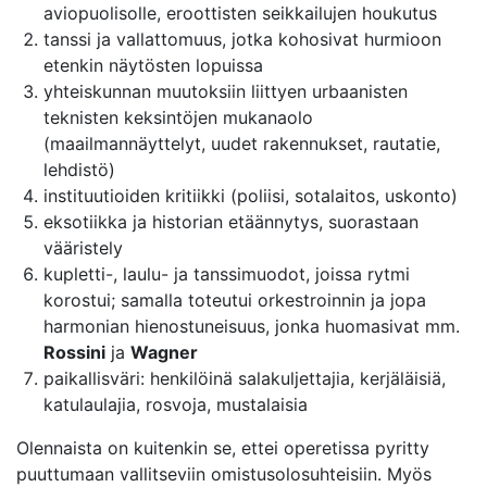
aviopuolisolle, eroottisten seikkailujen houkutus
tanssi ja vallattomuus, jotka kohosivat hurmioon
etenkin näytösten lopuissa
yhteiskunnan muutoksiin liittyen urbaanisten
teknisten keksintöjen mukanaolo
(maailmannäyttelyt, uudet rakennukset, rautatie,
lehdistö)
instituutioiden kritiikki (poliisi, sotalaitos, uskonto)
eksotiikka ja historian etäännytys, suorastaan
vääristely
kupletti-, laulu- ja tanssimuodot, joissa rytmi
korostui; samalla toteutui orkestroinnin ja jopa
harmonian hienostuneisuus, jonka huomasivat mm.
Rossini
ja
Wagner
paikallisväri: henkilöinä salakuljettajia, kerjäläisiä,
katulaulajia, rosvoja, mustalaisia
Olennaista on kuitenkin se, ettei operetissa pyritty
puuttumaan vallitseviin omistusolosuhteisiin. Myös