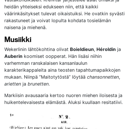
heidän yhteiseksi edukseen niin, että kaikki
väärinkäsitykset tulevat oikaistuiksi. He ovatkin syvästi
rakastuneet ja voivat lopulta kohdata tosielämän
naisena ja miehenä.
Musiikki
Wekerlinin lähtökohtina olivat
Boieldieun
,
Héroldin
ja
Auberin
koomiset oopperat. Hän lisäsi niihin
varhemman ranskalaisen kansanlaulun
karakterikappaleita aina teosten tapahtumapaikkojen
mukaan. Niinpä ”Maitotytöstä” löytää
chansonnetten
,
arietten
ja
brunetten
.
Markiisin avausaaria kertoo nuoren miehen iloisesta ja
huikentelevaisesta elämästä. Aluksi kuullaan resitatiivi.