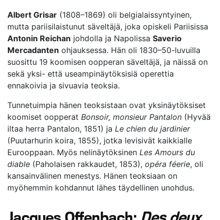
Albert Grisar
(1808–1869) oli belgialaissyntyinen,
mutta pariisilaistunut säveltäjä, joka opiskeli Pariisissa
Antonin Reichan
johdolla ja Napolissa
Saverio
Mercadanten
ohjauksessa. Hän oli 1830–50-luvuilla
suosittu 19 koomisen oopperan säveltäjä, ja näissä on
sekä yksi- että useampinäytöksisiä operettia
ennakoivia ja sivuavia teoksia.
Tunnetuimpia hänen teoksistaan ovat yksinäytöksiset
koomiset oopperat
Bonsoir, monsieur Pantalon
(Hyvää
iltaa herra Pantalon, 1851) ja
Le chien du jardinier
(Puutarhurin koira, 1855), jotka levisivät kaikkialle
Eurooppaan. Myös nelinäytöksinen
Les Amours du
diable
(Paholaisen rakkaudet, 1853),
opéra féerie
, oli
kansainvälinen menestys. Hänen teoksiaan on
myöhemmin kohdannut lähes täydellinen unohdus.
Jacques Offenbach:
Des deux