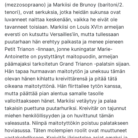
(mezzosopraano) ja Markiisi de Brunoy (baritoni/2.
tenori), ovat serkuksia, jotka heidän sukunsa ovat
luvanneet naittaa keskenään, vaikka he eivät ole
tavanneet toisiaan. Markiisi on Louis XVI:n armeijan
eversti on kutsuttu Versailles’iin, mutta tullessaan
puutarhaan hän erehtyy paikasta ja menee pieneen
Petit Trianon -linnaan, jonne kuningatar Marie-
Antoinette on pystyttänyt maitopuodin, armeijan
päämajaksi tarkoitetun Grand Trianon -palatsin sijaan.
Hän tapaa hurmaavan maitotytön ja uneksuu tämän
olevan hänen kihlattu kreivittärensä ja pitää tätä
oikeana maitotyttönä. Hän flirttailee tytön kanssa,
mutta päättää pian alentua samalle tasolle
valloittaakseen hänet. Markiisi vetäytyy ja palaa
takaisin puettuna puutarhuriksi. Kreivitär on tajunnut
miehen henkilöllisyyden ja on huvittunut tämän
valeasusta. Niinpä maitotyttökin poistuu palatakseen
hoviasussa. Täten molempien roolit ovat muuttuneet
vastakohdikseen. Kreivitär järjestelee asiat omaksi ja