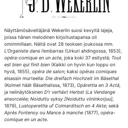
Näyttämösäveltäjänä Wekerlin suosi kevyitä lajeja,
joissa hänen melodinen kirjoitustapansa oli
omimmillaan. Näitä ovat 28 teoksen joukossa mm.
L’Organiste dans l’embarras
(Urkuri ahdingossa, 1853),
opéra-comique en un acte,
joka koki 37 esitystä
;
Tout
est bien qui finit bien
(Kaikki on hyvin kun loppu on
hyvä, 1855),
opéra de salon;
kaksi
opéras
comiques
elsassin murteella:
Die dreifach Hochzeit im Bäsethal
(Kolmet häät Bäsethalissa, 1873),
Opärettla en 3 Actä,
ja nelinäytöksinen
D’r
verhäxt Herbst
(
L
a Vendange
ensorcelée; Noiduttu syksy [Noiduttu viininkorjuu],
1879),
Lustoperettla uf Colmarditsch en 4 Akte
; sekä
Après
Fontenoy ou Mance à manche (
1877),
opéra-
comique en un act
e.