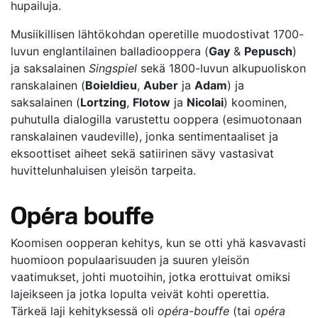
hupailuja.
Musiikillisen lähtökohdan operetille muodostivat 1700-
luvun englantilainen balladiooppera (
Gay
&
Pepusch
)
ja saksalainen
Singspiel
sekä 1800-luvun alkupuoliskon
ranskalainen (
Boieldieu
,
Auber
ja
Adam
) ja
saksalainen (
Lortzing
,
Flotow
ja
Nicolai
) koominen,
puhutulla dialogilla varustettu ooppera (esimuotonaan
ranskalainen vaudeville), jonka sentimentaaliset ja
eksoottiset aiheet sekä satiirinen sävy vastasivat
huvittelunhaluisen yleisön tarpeita.
Opéra bouffe
Koomisen oopperan kehitys, kun se otti yhä kasvavasti
huomioon populaarisuuden ja suuren yleisön
vaatimukset, johti muotoihin, jotka erottuivat omiksi
lajeikseen ja jotka lopulta veivät kohti operettia.
Tärkeä laji kehityksessä oli
opéra-bouffe
(tai
opéra