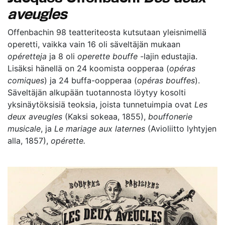
aveugles
Offenbachin 98 teatteriteosta kutsutaan yleisnimellä
operetti, vaikka vain 16 oli säveltäjän mukaan
opéretteja
ja 8 oli
operette bouffe
-lajin edustajia.
Lisäksi hänellä on 24 koomista oopperaa (
opéras
comiques
) ja 24 buffa-oopperaa (
opéras bouffes
).
Säveltäjän alkupään tuotannosta löytyy kosolti
yksinäytöksisiä teoksia, joista tunnetuimpia ovat
Les
deux aveugles
(Kaksi sokeaa, 1855),
bouffonerie
musicale
, ja
Le mariage aux laternes
(Avioliitto lyhtyjen
alla, 1857),
opérette.