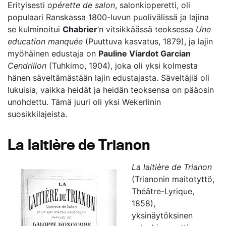
Erityisesti
opérette de salon
, salonkioperetti, oli
populaari Ranskassa 1800-luvun puolivälissä ja lajina
se kulminoitui
Chabrier
’n vitsikkäässä teoksessa
Une
education manquée
(Puuttuva kasvatus, 1879), ja lajin
myöhäinen edustaja on
Pauline Viardot Garcian
Cendrillon
(Tuhkimo, 1904), joka oli yksi kolmesta
hänen säveltämästään lajin edustajasta. Säveltäjiä oli
lukuisia, vaikka heidät ja heidän teoksensa on pääosin
unohdettu. Tämä juuri oli yksi Wekerlinin
suosikkilajeista.
La laitière de Trianon
La laitière de Trianon
(Trianonin maitotyttö,
Théâtre-Lyrique,
1858),
yksinäytöksinen