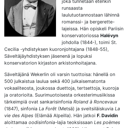
joka tunnetaan etenkin
runsaasta
laulutuotannostaan lähinnä
romanssi- ja bergerette-
lajeissa. Hän opiskeli Pariisin
konservatoriossa
Halévyn
johdolla (1844-), toimi St.
Cecilia -yhdistyksen kuoronjohtajana (1848-55),
Säveltäjäyhdistyksen jäsenenä ja lopuksi
konservatorion kirjaston arkistonhoitajana.
Säveltäjänä Wekerlin oli varsin tuottoisa: hänellä on
500 julkaistua laulua sekä 400 julkaisematonta
vokaaliteosta, joukossa duettoja, tertsettoja, kuoroja
ja oratorioita. Suurimuotoisesta orkesterimusiikissa
tärkeimpiä ovat sankarisinfonia
Roland à Roncevaux
(1847), sinfonia
La Forêt
(Metsä) ja sveitsiläiskuvia
La
vie des Alpes
(Elämää Alpeilla). Hän jatkoi
F. Davidin
aloittamaa
oodisinfonia
-lajia teoksissaan
Les poèmes