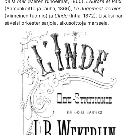
de la mer
(Meren runoelmat, 1860),
L’Aurore et Paix
(Aamunkoitto ja rauha, 1866),
Le Jugement dernier
(Viimeinen tuomio) ja
L’Inde
(Intia, 1872). Lisäksi hän
sävelsi orkesterisarjoja, alkusoittoja marsseja.