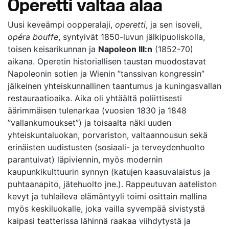
Operetti valtaa alaa
Uusi keveämpi oopperalaji,
operetti
, ja sen isoveli,
opéra bouffe
, syntyivät 1850-luvun jälkipuoliskolla,
toisen keisarikunnan ja
Napoleon III:n
(1852-70)
aikana. Operetin historiallisen taustan muodostavat
Napoleonin sotien ja Wienin ”tanssivan kongressin”
jälkeinen yhteiskunnallinen taantumus ja kuningasvallan
restauraatioaika. Aika oli yhtäältä poliittisesti
äärimmäisen tulenarkaa (vuosien 1830 ja 1848
”vallankumoukset”) ja toisaalta näki uuden
yhteiskuntaluokan, porvariston, valtaannousun sekä
erinäisten uudistusten (sosiaali- ja terveydenhuolto
parantuivat) läpiviennin, myös modernin
kaupunkikulttuurin synnyn (katujen kaasuvalaistus ja
puhtaanapito, jätehuolto jne.). Rappeutuvan aateliston
kevyt ja tuhlaileva elämäntyyli toimi osittain mallina
myös keskiluokalle, joka vailla syvempää sivistystä
kaipasi teatterissa lähinnä raakaa viihdytystä ja