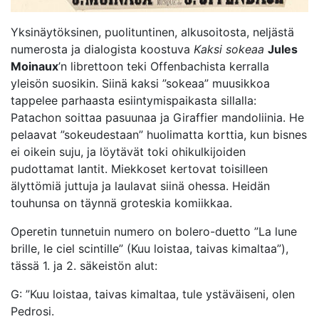
Yksinäytöksinen, puolituntinen, alkusoitosta, neljästä
numerosta ja dialogista koostuva
Kaksi sokeaa
Jules
Moinaux
’n librettoon teki Offenbachista kerralla
yleisön suosikin. Siinä kaksi ”sokeaa” muusikkoa
tappelee parhaasta esiintymispaikasta sillalla:
Patachon soittaa pasuunaa ja Giraffier mandoliinia. He
pelaavat ”sokeudestaan” huolimatta korttia, kun bisnes
ei oikein suju, ja löytävät toki ohikulkijoiden
pudottamat lantit. Miekkoset kertovat toisilleen
älyttömiä juttuja ja laulavat siinä ohessa. Heidän
touhunsa on täynnä groteskia komiikkaa.
Operetin tunnetuin numero on bolero-duetto ”La lune
brille, le ciel scintille” (Kuu loistaa, taivas kimaltaa”),
tässä 1. ja 2. säkeistön alut:
G: ”Kuu loistaa, taivas kimaltaa, tule ystäväiseni, olen
Pedrosi.