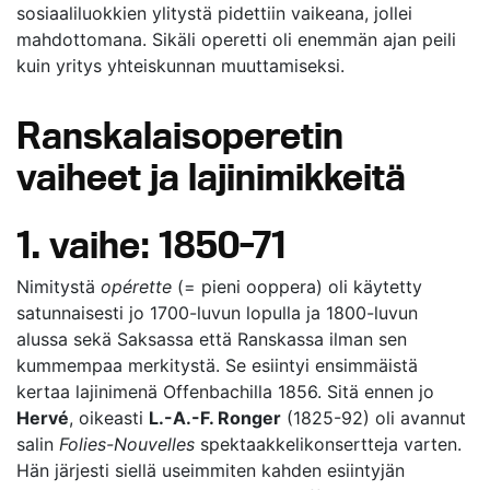
sosiaaliluokkien ylitystä pidettiin vaikeana, jollei
mahdottomana. Sikäli operetti oli enemmän ajan peili
kuin yritys yhteiskunnan muuttamiseksi.
Ranskalaisoperetin
vaiheet ja lajinimikkeitä
1. vaihe: 1850-71
Nimitystä
opérette
(= pieni ooppera) oli käytetty
satunnaisesti jo 1700-luvun lopulla ja 1800-luvun
alussa sekä Saksassa että Ranskassa ilman sen
kummempaa merkitystä. Se esiintyi ensimmäistä
kertaa lajinimenä Offenbachilla 1856. Sitä ennen jo
Hervé
, oikeasti
L.-A.-F. Ronger
(1825-92) oli avannut
salin
Folies-Nouvelles
spektaakkelikonsertteja varten.
Hän järjesti siellä useimmiten kahden esiintyjän