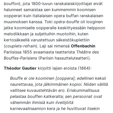
bouffon
), jota 1800-luvun ranskalaiskirjoittajat eivät
halunneet samaistaa sen kummemmin koomisen
oopperan kuin italialaisen opera buffan ranskalaisen
muunnoksen kanssa. Toki
opéra-bouffe
oli looginen
jatke koomiselle oopperalle keskittyessään helppoon
melodiikkaan ja suljettuihin muotoihin, kuten
kertosäkeellä varustettuun säkeistökuplettiin
(
couplets-refrain
). Laji sai nimensä
Offenbachin
Pariisissa 1855 avaamasta teatterista
Théâtre des
Bouffes-Parisiens
(Pariisin hassutteluteatteri).
Théodor Gautier
kirjoitti lajien eroista (1864):
Bouffe ei ole koominen [ooppera]; edellinen keksii
naurettavaa, jota jälkimmäinen kopioi. Niiden välillä
vallitsee kuvaustehtävän ero. Eriskummallisuus
pelastaa bouffen katkeralta; sen persoonat ovat
vähemmän ihmisiä kuin ilveilijöitä
karnevaalinaamion kera ja he huvittuvat itsekin