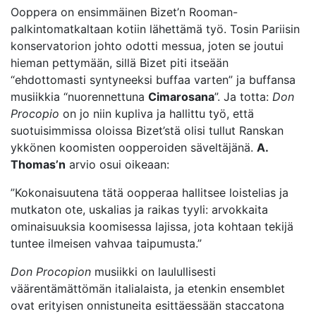
Ooppera on ensimmäinen Bizet’n Rooman-
palkintomatkaltaan kotiin lähettämä työ. Tosin Pariisin
konservatorion johto odotti messua, joten se joutui
hieman pettymään, sillä Bizet piti itseään
“ehdottomasti syntyneeksi buffaa varten” ja buffansa
musiikkia “nuorennettuna
Cimarosana
”. Ja totta:
Don
Procopio
on jo niin kupliva ja hallittu työ, että
suotuisimmissa oloissa Bizet’stä olisi tullut Ranskan
ykkönen koomisten oopperoiden säveltäjänä.
A.
Thomas’n
arvio osui oikeaan:
”Kokonaisuutena tätä oopperaa hallitsee loistelias ja
mutkaton ote, uskalias ja raikas tyyli: arvokkaita
ominaisuuksia koomisessa lajissa, jota kohtaan tekijä
tuntee ilmeisen vahvaa taipumusta.”
Don Procopion
musiikki on laulullisesti
väärentämättömän italialaista, ja etenkin ensemblet
ovat erityisen onnistuneita esittäessään staccatona