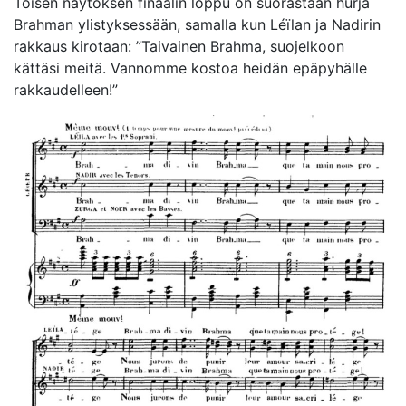
Toisen näytöksen finaalin loppu on suorastaan hurja
Brahman ylistyksessään, samalla kun Léïlan ja Nadirin
rakkaus kirotaan: ”Taivainen Brahma, suojelkoon
kättäsi meitä. Vannomme kostoa heidän epäpyhälle
rakkaudelleen!”