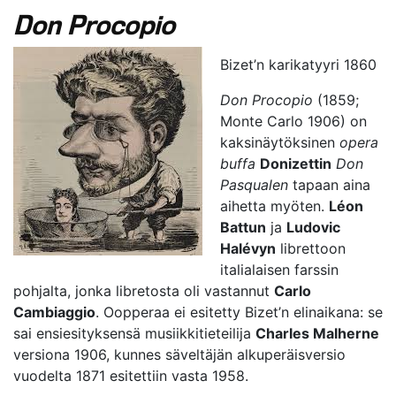
Don Procopio
Bizet’n karikatyyri 1860
Don Procopio
(1859;
Monte Carlo 1906) on
kaksinäytöksinen
opera
buffa
Donizettin
Don
Pasqualen
tapaan aina
aihetta myöten.
Léon
Battun
ja
Ludovic
Halévyn
librettoon
italialaisen farssin
pohjalta, jonka libretosta oli vastannut
Carlo
Cambiaggio
. Oopperaa ei esitetty Bizet’n elinaikana: se
sai ensiesityksensä musiikkitieteilija
Charles Malherne
versiona 1906, kunnes säveltäjän alkuperäisversio
vuodelta 1871 esitettiin vasta 1958.