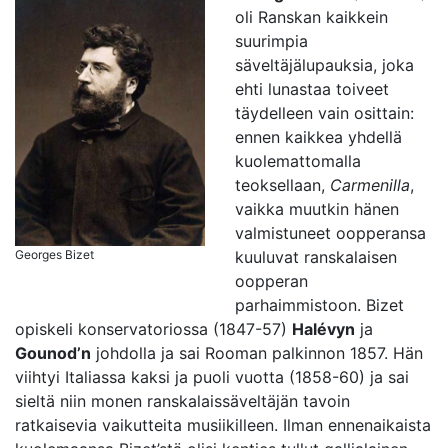
oli Ranskan kaikkein
suurimpia
säveltäjälupauksia, joka
ehti lunastaa toiveet
täydelleen vain osittain:
ennen kaikkea yhdellä
kuolemattomalla
teoksellaan,
Carmenilla
,
vaikka muutkin hänen
valmistuneet oopperansa
Georges Bizet
kuuluvat ranskalaisen
oopperan
parhaimmistoon. Bizet
opiskeli konservatoriossa (1847-57)
Halévyn
ja
Gounod’n
johdolla ja sai Rooman palkinnon 1857. Hän
viihtyi Italiassa kaksi ja puoli vuotta (1858-60) ja sai
sieltä niin monen ranskalaissäveltäjän tavoin
ratkaisevia vaikutteita musiikilleen. Ilman ennenaikaista