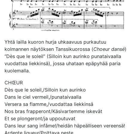
Yhtä lailla kuoron hurja uhkaavuus purkautuu
kolmannen näytöksen Tanssikuorossa (
Choeur dansé
)
“Dès que le soleil” (Silloin kun aurinko punataivaalla
vuodattaa liekkinsä), jossa uhataan epäpyhää paria
kuolemalla.
CHŒUR
Dès que le soleil,/Silloin kun aurinko
Dans le ciel vermeil,/punataivaalla
Versera sa flamme,/vuodattaa liekkinsä
Nos bras frapperont/Käsivartemme iskevät
Et se plongeront/ja uppoutuvat
Dans leur sang infâme!/heidän häpeälliseen vereensä!
Ardente liqueur/Polttava neste