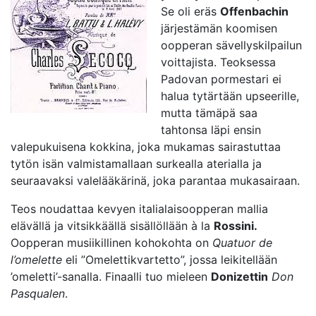
Se oli eräs
Offenbachin
järjestämän koomisen
oopperan sävellyskilpailun
voittajista. Teoksessa
Padovan pormestari ei
halua tytärtään upseerille,
mutta tämäpä saa
tahtonsa läpi ensin
valepukuisena kokkina, joka mukamas sairastuttaa
tytön isän valmistamallaan surkealla aterialla ja
seuraavaksi valelääkärinä, joka parantaa mukasairaan.
Teos noudattaa kevyen italialaisoopperan mallia
elävällä ja vitsikkäällä sisällöllään à la
Rossini.
Oopperan musiikillinen kohokohta on
Quatuor de
l’omelette
eli ”Omelettikvartetto”, jossa leikitellään
’omeletti’-sanalla. Finaalli tuo mieleen
Donizettin
Don
Pasqualen
.