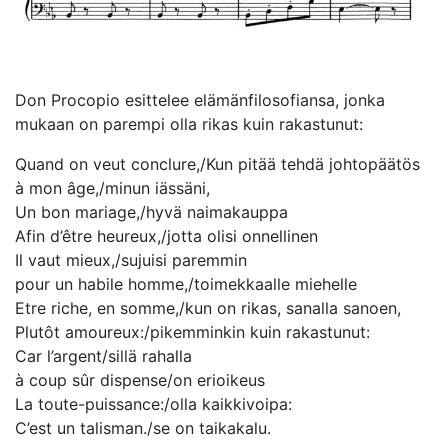
Don Procopio esittelee elämänfilosofiansa, jonka
mukaan on parempi olla rikas kuin rakastunut:
Quand on veut conclure,/Kun pitää tehdä johtopäätös
à mon âge,/minun iässäni,
Un bon mariage,/hyvä naimakauppa
Afin d’être heureux,/jotta olisi onnellinen
Il vaut mieux,/sujuisi paremmin
pour un habile homme,/toimekkaalle miehelle
Etre riche, en somme,/kun on rikas, sanalla sanoen,
Plutôt amoureux:/pikemminkin kuin rakastunut:
Car l’argent/sillä rahalla
à coup sûr dispense/on erioikeus
La toute-puissance:/olla kaikkivoipa:
C’est un talisman./se on taikakalu.