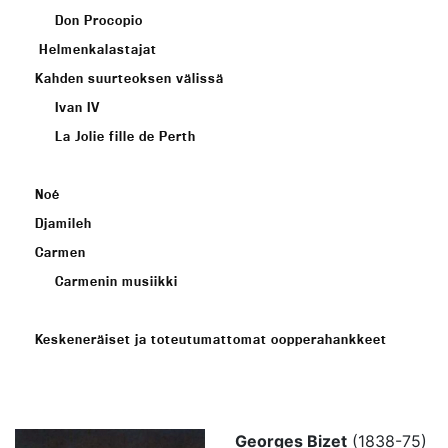
Don Procopio
Helmenkalastajat
Kahden suurteoksen välissä
Ivan IV
La Jolie fille de Perth
Noé
Djamileh
Carmen
Carmenin musiikki
Keskeneräiset ja toteutumattomat oopperahankkeet
Georges Bizet
(1838-75)