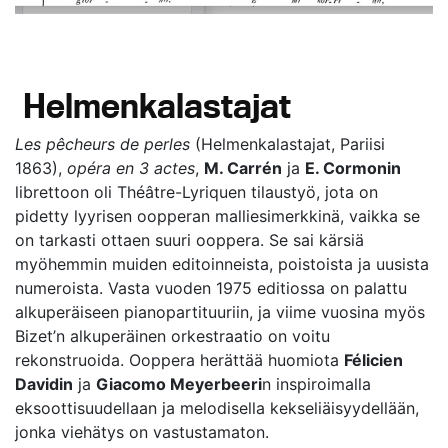
Helmenkalastajat
Les pêcheurs de perles
(Helmenkalastajat, Pariisi
1863),
opéra
en 3 actes
,
M. Carrén
ja
E. Cormonin
librettoon oli Théâtre-Lyriquen tilaustyö, jota on
pidetty lyyrisen oopperan malliesimerkkinä, vaikka se
on tarkasti ottaen suuri ooppera. Se sai kärsiä
myöhemmin muiden editoinneista, poistoista ja uusista
numeroista. Vasta vuoden 1975 editiossa on palattu
alkuperäiseen pianopartituuriin, ja viime vuosina myös
Bizet’n alkuperäinen orkestraatio on voitu
rekonstruoida. Ooppera herättää huomiota
Félicien
Davidin
ja
Giacomo Meyerbeeri
n inspiroimalla
eksoottisuudellaan ja melodisella kekseliäisyydellään,
jonka viehätys on vastustamaton.