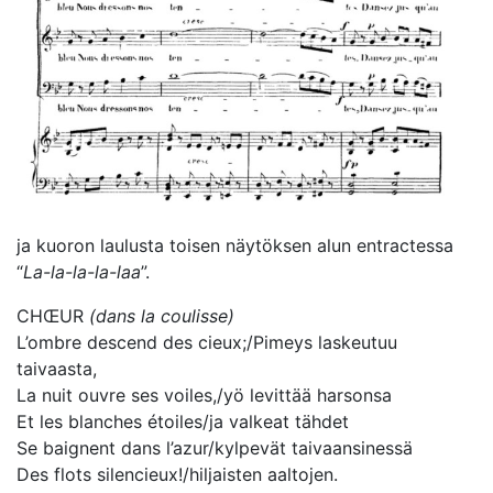
ja kuoron laulusta toisen näytöksen alun entractessa
“
La-la-la-la-laa
”.
CHŒUR
(dans la coulisse)
L’ombre descend des cieux;/Pimeys laskeutuu
taivaasta,
La nuit ouvre ses voiles,/yö levittää harsonsa
Et les blanches étoiles/ja valkeat tähdet
Se baignent dans l’azur/kylpevät taivaansinessä
Des flots silencieux!/hiljaisten aaltojen.