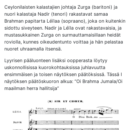
Ceylonilaisten kalastajien johtaja Zurga (baritoni) ja
nuori kalastaja Nadir (tenori) rakastavat samaa
Brahman papitarta Léïlaa (sopraano), joka on kuitenkin
sidottu siveyteen. Nadir ja Léïla ovat rakastavaisia, ja
mustasukkainen Zurga on surmauttamaisillaan heidät
roviolla, kunnes oikeudentunto voittaa ja hän pelastaa
nuoret uhraamalla itsensä.
Lyyrisen pääluonteen lisäksi oopperasta löytyy
uskonnollisissa kuorokohtauksissa juhlavuutta
ensimmäisen ja toisen näytöksen päätöksissä. Tässä I
näytöksen päätöskuoron alkua: ”Oi Brahma Jumala/Oi
maailman herra hallitsija”