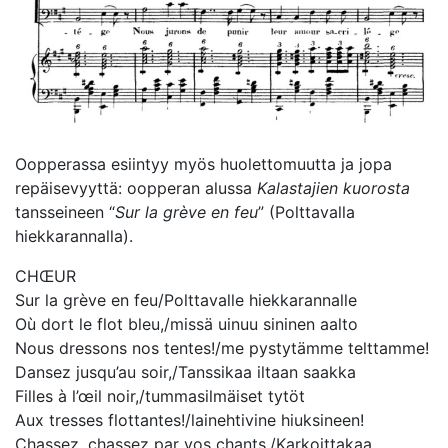
Oopperassa esiintyy myös huolettomuutta ja jopa
repäisevyyttä: oopperan alussa
Kalastajien kuorosta
tansseineen “
Sur la grève en feu
” (Polttavalla
hiekkarannalla).
CHŒUR
Sur la grève en feu/Polttavalle hiekkarannalle
Où dort le flot bleu,/missä uinuu sininen aalto
Nous dressons nos tentes!/me pystytämme telttamme!
Dansez jusqu’au soir,/Tanssikaa iltaan saakka
Filles à l’œil noir,/tummasilmäiset tytöt
Aux tresses flottantes!/lainehtivine hiuksineen!
Chassez, chassez par vos chants,/Karkoittakaa