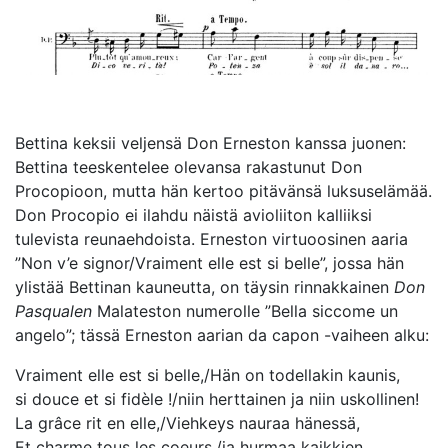
Bettina keksii veljensä Don Erneston kanssa juonen:
Bettina teeskentelee olevansa rakastunut Don
Procopioon, mutta hän kertoo pitävänsä luksuselämää.
Don Procopio ei ilahdu näistä avioliiton kalliiksi
tulevista reunaehdoista. Erneston virtuoosinen aaria
”Non v’e signor/Vraiment elle est si belle”, jossa hän
ylistää Bettinan kauneutta, on täysin rinnakkainen
Don
Pasqualen
Malateston numerolle ”Bella siccome un
angelo”; tässä Erneston aarian da capon -vaiheen alku:
Vraiment elle est si belle,/Hän on todellakin kaunis,
si douce et si fidèle !/niin herttainen ja niin uskollinen!
La grâce rit en elle,/Viehkeys nauraa hänessä,
Et charme tous les coeurs./ja hurmaa kaikkien