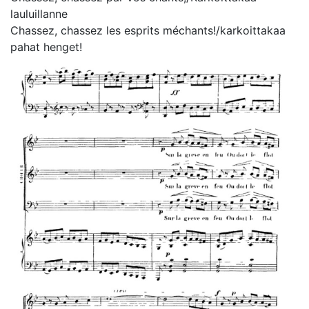
lauluillanne
Chassez, chassez les esprits méchants!/karkoittakaa
pahat henget!