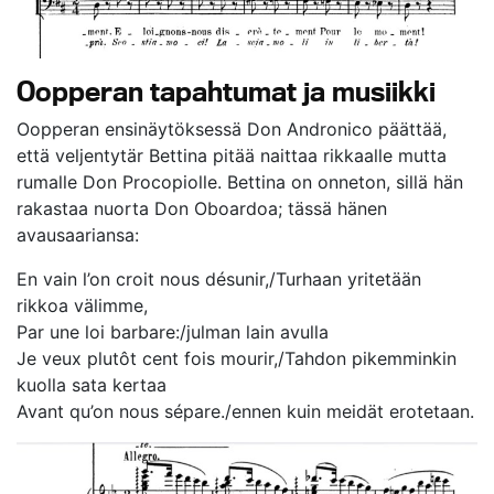
Oopperan tapahtumat ja musiikki
Oopperan ensinäytöksessä Don Andronico päättää,
että veljentytär Bettina pitää naittaa rikkaalle mutta
rumalle Don Procopiolle. Bettina on onneton, sillä hän
rakastaa nuorta Don Oboardoa; tässä hänen
avausaariansa:
En vain l’on croit nous désunir,/Turhaan yritetään
rikkoa välimme,
Par une loi barbare:/julman lain avulla
Je veux plutôt cent fois mourir,/Tahdon pikemminkin
kuolla sata kertaa
Avant qu’on nous sépare./ennen kuin meidät erotetaan.