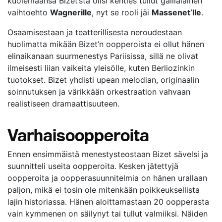
kuolemaansa Bizet’stä olisi kenties tullut gallialainen
vaihtoehto
Wagnerille
, nyt se rooli jäi
Massenet’lle
.
Osaamisestaan ja teatterillisesta neroudestaan
huolimatta mikään Bizet’n oopperoista ei ollut hänen
elinaikanaan suurmenestys Pariisissa, sillä ne olivat
ilmeisesti liian vaikeita yleisölle, kuten Berliozinkin
tuotokset. Bizet yhdisti upean melodian, originaalin
soinnutuksen ja värikkään orkestraation vahvaan
realistiseen dramaattisuuteen.
Varhaisoopperoita
Ennen ensimmäistä menestysteostaan Bizet sävelsi ja
suunnitteli useita oopperoita. Kesken jätettyjä
oopperoita ja oopperasuunnitelmia on hänen urallaan
paljon, mikä ei tosin ole mitenkään poikkeuksellista
lajin historiassa. Hänen aloittamastaan 20 oopperasta
vain kymmenen on säilynyt tai tullut valmiiksi. Näiden