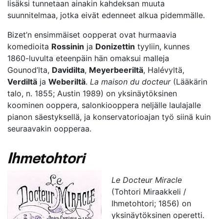
lisäksi tunnetaan ainakin kahdeksan muuta
suunnitelmaa, jotka eivät edenneet alkua pidemmälle.
Bizet’n ensimmäiset oopperat ovat hurmaavia
komedioita
Rossinin
ja
Donizettin
tyyliin, kunnes
1860-luvulta eteenpäin hän omaksui malleja
Gounod’lta,
Davidilta
,
Meyerbeeriltä
, Halévyltä,
Verdiltä
ja
Weberiltä
.
La maison du docteur
(Lääkärin
talo, n. 1855; Austin 1989) on yksinäytöksinen
koominen ooppera, salonkiooppera neljälle laulajalle
pianon säestyksellä, ja konservatorioajan työ siinä kuin
seuraavakin oopperaa.
Ihmetohtori
Le Docteur Miracle
(Tohtori Miraakkeli /
Ihmetohtori; 1856) on
yksinäytöksinen operetti.