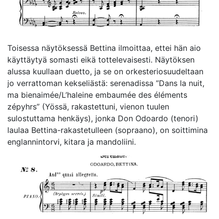
Toisessa näytöksessä Bettina ilmoittaa, ettei hän aio
käyttäytyä somasti eikä tottelevaisesti. Näytöksen
alussa kuullaan duetto, ja se on orkesteriosuudeltaan
jo verrattoman kekseliästä: serenadissa ”Dans la nuit,
ma bienaimée/L’haleine embaumée des éléments
zépyhrs” (Yössä, rakastettuni, vienon tuulen
sulostuttama henkäys), jonka Don Odoardo (tenori)
laulaa Bettina-rakastetulleen (sopraano), on soittimina
englannintorvi, kitara ja mandoliini.