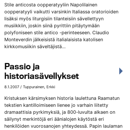
Stile anticosta oopperatyyliin Napolilainen
oopperatyyli vaikutti varsinkin Italiassa oratorioiden
lisäksi myös liturgisiin tilanteisiin sävellettyyn
musiikkiin, joskin siinä pyrittiin pitäytymään
polyfoniseen stile antico -perinteeseen. Claudio
Monteverdin jälkeisistä italialaisista katolisen
kirkkomusiikin säveltäjistä…
Passio ja
historiasävellykset
8.1.2007 / Tuppurainen, Erkki
Kristuksen kärsimyksen historia laulettuna Raamatun
tekstien kantilloimiseen lienee jo varhain liitetty
dramaattisia pyrkimyksiä, ja 800-luvulta alkaen on
säilynyt merkintöjä eri äänialojen käytöstä eri
henkilöiden vuorosanojen yhteydessä. Papin laulaman