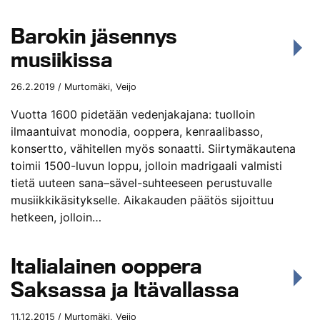
Barokin jäsennys
musiikissa
26.2.2019 / Murtomäki, Veijo
Vuotta 1600 pidetään vedenjakajana: tuolloin
ilmaantuivat monodia, ooppera, kenraalibasso,
konsertto, vähitellen myös sonaatti. Siirtymäkautena
toimii 1500-luvun loppu, jolloin madrigaali valmisti
tietä uuteen sana–sävel-suhteeseen perustuvalle
musiikkikäsitykselle. Aikakauden päätös sijoittuu
hetkeen, jolloin…
Italialainen ooppera
Saksassa ja Itävallassa
11.12.2015 / Murtomäki, Veijo