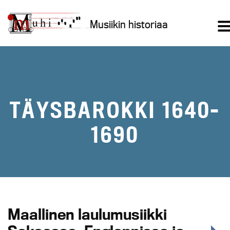
Siirry
sisältöön
Musiikin historiaa
TÄYSBAROKKI 1640–
1690
Maallinen laulumusiikki