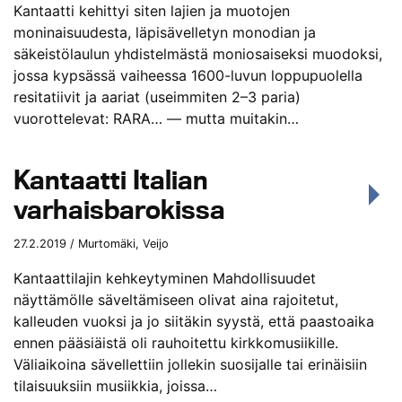
Kantaatti kehittyi siten lajien ja muotojen
moninaisuudesta, läpisävelletyn monodian ja
säkeistölaulun yhdistelmästä moniosaiseksi muodoksi,
jossa kypsässä vaiheessa 1600-luvun loppupuolella
resitatiivit ja aariat (useimmiten 2–3 paria)
vuorottelevat: RARA… — mutta muitakin…
Kantaatti Italian
varhaisbarokissa
27.2.2019 / Murtomäki, Veijo
Kantaattilajin kehkeytyminen Mahdollisuudet
näyttämölle säveltämiseen olivat aina rajoitetut,
kalleuden vuoksi ja jo siitäkin syystä, että paastoaika
ennen pääsiäistä oli rauhoitettu kirkkomusiikille.
Väliaikoina sävellettiin jollekin suosijalle tai erinäisiin
tilaisuuksiin musiikkia, joissa…