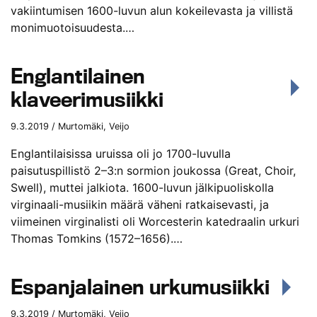
vakiintumisen 1600-luvun alun kokeilevasta ja villistä
monimuotoisuudesta.…
Englantilainen
klaveerimusiikki
9.3.2019 / Murtomäki, Veijo
Englantilaisissa uruissa oli jo 1700-luvulla
paisutuspillistö 2–3:n sormion joukossa (Great, Choir,
Swell), muttei jalkiota. 1600-luvun jälkipuoliskolla
virginaali-musiikin määrä väheni ratkaisevasti, ja
viimeinen virginalisti oli Worcesterin katedraalin urkuri
Thomas Tomkins (1572–1656).…
Espanjalainen urkumusiikki
9.3.2019 / Murtomäki, Veijo