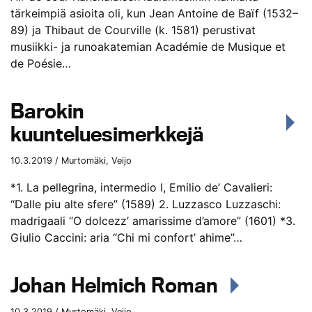
tärkeimpiä asioita oli, kun Jean Antoine de Baïf (1532–
89) ja Thibaut de Courville (k. 1581) perustivat
musiikki- ja runoakatemian Académie de Musique et
de Poésie…
Barokin
kuunteluesimerkkejä
10.3.2019 / Murtomäki, Veijo
*1. La pellegrina, intermedio I, Emilio de’ Cavalieri:
“Dalle piu alte sfere” (1589) 2. Luzzasco Luzzaschi:
madrigaali “O dolcezz’ amarissime d’amore” (1601) *3.
Giulio Caccini: aria “Chi mi confort’ ahime”…
Johan Helmich Roman
10.3.2019 / Murtomäki, Veijo