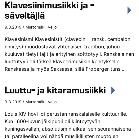
Klavesiinimusiikki ja -
säveltäjiä
9.3.2019 / Murtomäki, Veijo
Klavesinismi Klavesinistit (clavecin = ransk. cembalon
nimitys) muodostavat yhtenäisen tradition, johon
kuuluvat tietyt lajit ja erityinen soittotyyli. Ranskalainen
luuttutyyli oli tärkeä klaveerimusiikin kehitykselle
Ranskassa ja myös Saksassa, sillä Froberger tunsi…
Luuttu- ja kitaramusiikki
9.3.2019 / Murtomäki, Veijo
Louis XIV hovi loi perustan ranskalaiselle kulttuurille.
Kun 1600-luvun jälkipuoli oli kiinteytyvän
kuningasvallan, absolutismin aikaa, sen seurannaisena
tai paralleelina voi nähdä musiikillisten muotojen