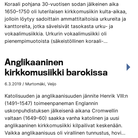
Koraali pohjana 30-vuotisen sodan jälkeinen aika
1650–1750 oli luterilaisen kirkkomusiikin kulta-aikaa,
jolloin löytyy sadoittain ammattitaitoisia urkureita ja
kanttoreita, jotka sävelsivät tasokasta urku- ja
vokaalimusiikkia. Urkurin vokaalimusiikki oli
pienempimuotoista (säkeistöllinen koraali-…
Anglikaaninen
kirkkomusiikki barokissa
6.3.2019 / Murtomäki, Veijo
Katolisuuden ja anglikaanisuuden jännite Henrik VIII:n
(1491–1547) toimeenpaneman Englannin
uskonpuhdistuksen jälkeisenä aikana Cromwellin
valtaan (1649–60) saakka vanha katolinen ja uusi
anglikaaninen kirkkomusiikki kilpailivat keskenään.
Vaikka anglikaanisuus oli virallinen tunnustus, hovi…