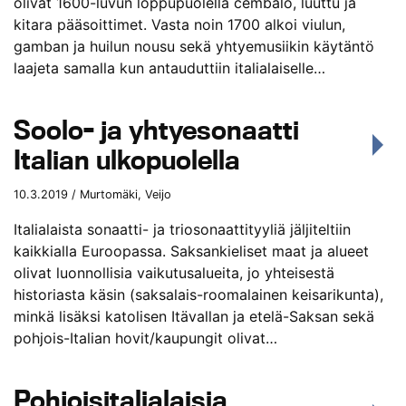
olivat 1600-luvun loppupuolella cembalo, luuttu ja
kitara pääsoittimet. Vasta noin 1700 alkoi viulun,
gamban ja huilun nousu sekä yhtyemusiikin käytäntö
laajeta samalla kun antauduttiin italialaiselle…
Soolo- ja yhtyesonaatti
Italian ulkopuolella
10.3.2019 / Murtomäki, Veijo
Italialaista sonaatti- ja triosonaattityyliä jäljiteltiin
kaikkialla Euroopassa. Saksankieliset maat ja alueet
olivat luonnollisia vaikutusalueita, jo yhteisestä
historiasta käsin (saksalais-roomalainen keisarikunta),
minkä lisäksi katolisen Itävallan ja etelä-Saksan sekä
pohjois-Italian hovit/kaupungit olivat…
Pohjoisitalialaisia