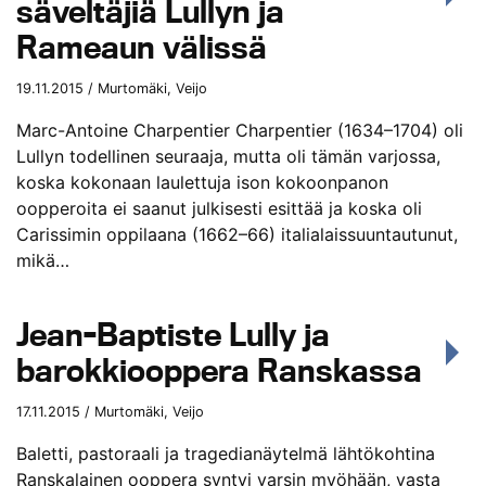
säveltäjiä Lullyn ja
Rameaun välissä
19.11.2015 / Murtomäki, Veijo
Marc-Antoine Charpentier Charpentier (1634–1704) oli
Lullyn todellinen seuraaja, mutta oli tämän varjossa,
koska kokonaan laulettuja ison kokoonpanon
oopperoita ei saanut julkisesti esittää ja koska oli
Carissimin oppilaana (1662–66) italialaissuuntautunut,
mikä…
Jean-Baptiste Lully ja
barokkiooppera Ranskassa
17.11.2015 / Murtomäki, Veijo
Baletti, pastoraali ja tragedianäytelmä lähtökohtina
Ranskalainen ooppera syntyi varsin myöhään, vasta