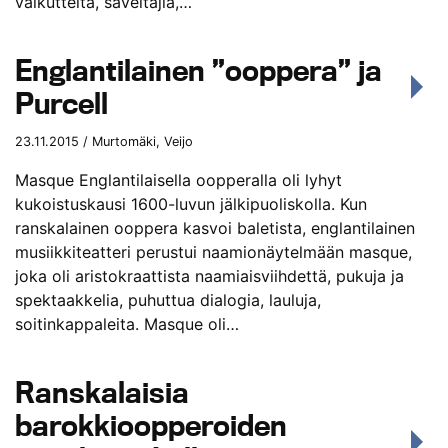
vaikutteita, säveltäjiä,…
Englantilainen ”ooppera” ja
Purcell
23.11.2015 / Murtomäki, Veijo
Masque Englantilaisella oopperalla oli lyhyt
kukoistuskausi 1600-luvun jälkipuoliskolla. Kun
ranskalainen ooppera kasvoi baletista, englantilainen
musiikkiteatteri perustui naamionäytelmään masque,
joka oli aristokraattista naamiaisviihdettä, pukuja ja
spektaakkelia, puhuttua dialogia, lauluja,
soitinkappaleita. Masque oli…
Ranskalaisia
barokkioopperoiden