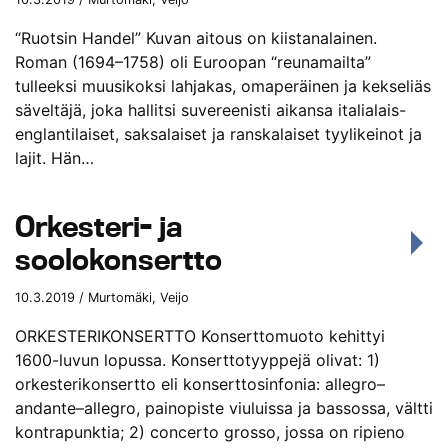
“Ruotsin Handel” Kuvan aitous on kiistanalainen.
Roman (1694–1758) oli Euroopan “reunamailta”
tulleeksi muusikoksi lahjakas, omaperäinen ja kekseliäs
säveltäjä, joka hallitsi suvereenisti aikansa italialais-
englantilaiset, saksalaiset ja ranskalaiset tyylikeinot ja
lajit. Hän…
Orkesteri- ja
soolokonsertto
10.3.2019 / Murtomäki, Veijo
ORKESTERIKONSERTTO Konserttomuoto kehittyi
1600-luvun lopussa. Konserttotyyppejä olivat: 1)
orkesterikonsertto eli konserttosinfonia: allegro–
andante–allegro, painopiste viuluissa ja bassossa, vältti
kontrapunktia; 2) concerto grosso, jossa on ripieno