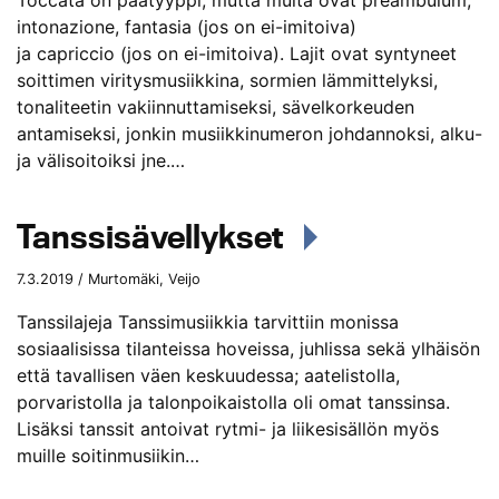
Toccata on päätyyppi, mutta muita ovat preambulum,
intonazione, fantasia (jos on ei-imitoiva)
ja capriccio (jos on ei-imitoiva). Lajit ovat syntyneet
soittimen viritysmusiikkina, sormien lämmittelyksi,
tonaliteetin vakiinnuttamiseksi, sävelkorkeuden
antamiseksi, jonkin musiikkinumeron johdannoksi, alku-
ja välisoitoiksi jne.…
Tanssisävellykset
7.3.2019 / Murtomäki, Veijo
Tanssilajeja Tanssimusiikkia tarvittiin monissa
sosiaalisissa tilanteissa hoveissa, juhlissa sekä ylhäisön
että tavallisen väen keskuudessa; aatelistolla,
porvaristolla ja talonpoikaistolla oli omat tanssinsa.
Lisäksi tanssit antoivat rytmi- ja liikesisällön myös
muille soitinmusiikin…