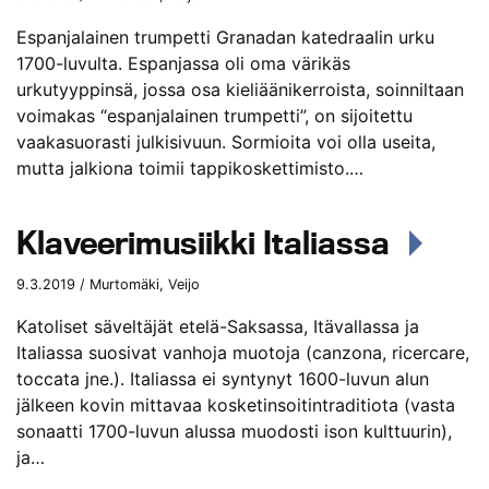
Espanjalainen trumpetti Granadan katedraalin urku
1700-luvulta. Espanjassa oli oma värikäs
urkutyyppinsä, jossa osa kieliäänikerroista, soinniltaan
voimakas “espanjalainen trumpetti”, on sijoitettu
vaakasuorasti julkisivuun. Sormioita voi olla useita,
mutta jalkiona toimii tappikoskettimisto.…
Klaveerimusiikki Italiassa
9.3.2019 / Murtomäki, Veijo
Katoliset säveltäjät etelä-Saksassa, Itävallassa ja
Italiassa suosivat vanhoja muotoja (canzona, ricercare,
toccata jne.). Italiassa ei syntynyt 1600-luvun alun
jälkeen kovin mittavaa kosketinsoitintraditiota (vasta
sonaatti 1700-luvun alussa muodosti ison kulttuurin),
ja…