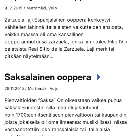
9.12.2015 / Murtomäki, Veijo
Zarzuela-laji Espanjalainen ooppera kehkeytyi
vähitellen lähinnä italialaisten vaikutteiden ansiosta,
vaikka maassa oli oma kansallinen
oopperamuotonsa zarzuela, jonka nimi tulee Filip IV:n
palatsista Real Sitio de la Zarzuela. Laji merkitsi
pitkään näytelmään…
Saksalainen ooppera
29.11.2015 / Murtomäki, Veijo
Pienvaltioiden ”Saksa” On oikeastaan vaikea puhua
saksalaisuudesta, sillä maa oli jakautunut
noin 1700:een itsenäiseen pienvaltioon tai kaupunkiin,
joista jokaisella oli oma ilmeensä: musiikillisesti niissä
vastaanotettiin joko ranskalaisia tai italialaisia