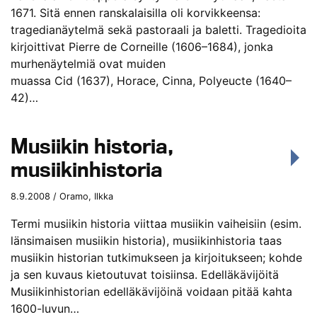
1671. Sitä ennen ranskalaisilla oli korvikkeensa:
tragedianäytelmä sekä pastoraali ja baletti. Tragedioita
kirjoittivat Pierre de Corneille (1606–1684), jonka
murhenäytelmiä ovat muiden
muassa Cid (1637), Horace, Cinna, Polyeucte (1640–
42)…
Musiikin historia,
musiikinhistoria
8.9.2008 / Oramo, Ilkka
Termi musiikin historia viittaa musiikin vaiheisiin (esim.
länsimaisen musiikin historia), musiikinhistoria taas
musiikin historian tutkimukseen ja kirjoitukseen; kohde
ja sen kuvaus kietoutuvat toisiinsa. Edelläkävijöitä
Musiikinhistorian edelläkävijöinä voidaan pitää kahta
1600-luvun…