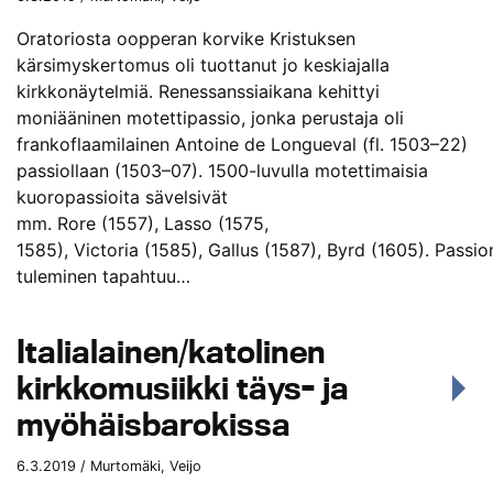
Oratoriosta oopperan korvike Kristuksen
kärsimyskertomus oli tuottanut jo keskiajalla
kirkkonäytelmiä. Renessanssiaikana kehittyi
moniääninen motettipassio, jonka perustaja oli
frankoflaamilainen Antoine de Longueval (fl. 1503–22)
passiollaan (1503–07). 1500-luvulla motettimaisia
kuoropassioita sävelsivät
mm. Rore (1557), Lasso (1575,
1585), Victoria (1585), Gallus (1587), Byrd (1605). Passio
tuleminen tapahtuu…
Italialainen/katolinen
kirkkomusiikki täys- ja
myöhäisbarokissa
6.3.2019 / Murtomäki, Veijo