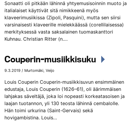
Sonaatti oli pitkään lähinnä yhtyemusisoinnin muoto ja
italialaiset käyttivät sitä nimikkeenä myös
klaveerimusiikissa (Zipoli, Pasquini), mutta sen siirsi
varsinaisesti klaveerille mielekkäässä (corellilaisessa)
merkityksessä vasta saksalainen tuomaskanttori
Kuhnau. Christian Ritter (n.…
Couperin-musiikkisuku
9.3.2019 / Murtomäki, Veijo
Louis Couperin Couperin-musiikkisuvun ensimmäinen
edustaja, Louis Couperin (1626–61), oli äärimmäisen
lahjakas säveltäjä, joka loi nopeasti korkeatasoisen ja
laajan tuotannon, yli 130 teosta lähinnä cembalolle.
Hän toimi urkurina (Saint-Gervais) sekä
hovigambistina. Louis…