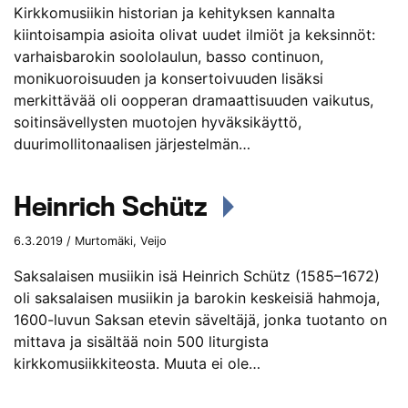
Kirkkomusiikin historian ja kehityksen kannalta
kiintoisampia asioita olivat uudet ilmiöt ja keksinnöt:
varhaisbarokin soololaulun, basso continuon,
monikuoroisuuden ja konsertoivuuden lisäksi
merkittävää oli oopperan dramaattisuuden vaikutus,
soitinsävellysten muotojen hyväksikäyttö,
duurimollitonaalisen järjestelmän…
Heinrich Schütz
6.3.2019 / Murtomäki, Veijo
Saksalaisen musiikin isä Heinrich Schütz (1585–1672)
oli saksalaisen musiikin ja barokin keskeisiä hahmoja,
1600-luvun Saksan etevin säveltäjä, jonka tuotanto on
mittava ja sisältää noin 500 liturgista
kirkkomusiikkiteosta. Muuta ei ole…