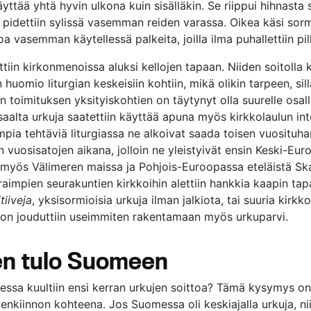
käyttää yhtä hyvin ulkona kuin sisälläkin. Se riippui hihnasta 
tä pidettiin sylissä vasemman reiden varassa. Oikea käsi sorm
a vasemman käytellessä palkeita, joilla ilma puhallettiin pil
tiin kirkonmenoissa aluksi kellojen tapaan. Niiden soitolla ki
huomio liturgian keskeisiin kohtiin, mikä olikin tarpeen, sill
en toimituksen yksityiskohtien on täytynyt olla suurelle osal
saalta urkuja saatettiin käyttää apuna myös kirkkolaulun int
pia tehtäviä liturgiassa ne alkoivat saada toisen vuosituh
 vuosisatojen aikana, jolloin ne yleistyivät ensin Keski-Eur
 myös Välimeren maissa ja Pohjois-Euroopassa eteläistä Sk
aimpien seurakuntien kirkkoihin alettiin hankkia kaapin tapa
tiiveja
, yksisormioisia urkuja ilman jalkiota, tai suuria kirkk
koon jouduttiin useimmiten rakentamaan myös urkuparvi.
en tulo Suomeen
essa kuultiin ensi kerran urkujen soittoa? Tämä kysymys on 
enkiinnon kohteena. Jos Suomessa oli keskiajalla urkuja, nii