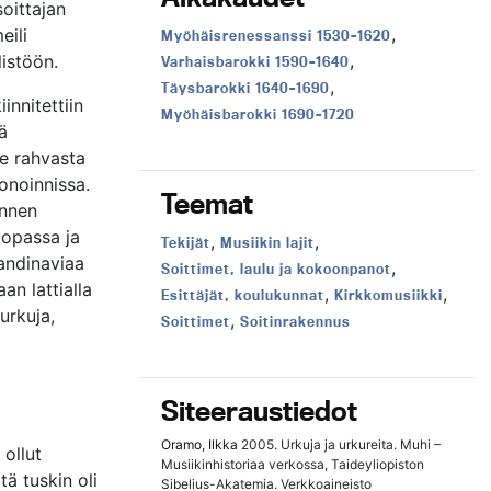
soittajan
,
eili
Aikakausi:
Myöhäisrenessanssi 1530–1620
,
listöön.
Aikakausi:
Varhaisbarokki 1590–1640
,
Aikakausi:
Täysbarokki 1640–1690
innitettiin
Aikakausi:
Myöhäisbarokki 1690–1720
ä
le rahvasta
onoinnissa.
Teemat
annen
oopassa ja
,
,
Teema:
Teema:
Tekijät
Musiikin lajit
andinaviaa
,
Teema:
Soittimet, laulu ja kokoonpanot
an lattialla
,
,
Teema:
Teema:
Esittäjät, koulukunnat
Kirkkomusiikki
ourkuja,
,
Teema:
Teema:
Soittimet
Soitinrakennus
Siteeraustiedot
Oramo, Ilkka
2005. Urkuja ja urkureita. Muhi –
ollut
Musiikinhistoriaa verkossa, Taideyliopiston
tä tuskin oli
Sibelius-Akatemia. Verkkoaineisto