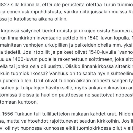
 1827 sillä kannalla, ettei ole perusteita olettaa Turun tuom
uja ennen uskonpuhdistusta, vaikka niitä joissakin muissa R
sa jo katolisena aikana olikin.
irjoissa säilyneet tiedot uruista ja urkujen osista Suomen a
run linnankirkon inventaarioluetteloihin 1540-luvun lopulla.
 mainitaan vanhojen urkupillien ja palkeiden ohella mm. yksi 
a tiedetä. Jos irtopillit ja palkeet olivat 1540-luvulla “vanho
uulua 1400-luvun puolella rakennettuun soittimeen, joka sit
lla tai jonka osia oli uusittu. Olisiko linnankirkossa sittenkin
kuin tuomiokirkossa? Vanhuus on toisaalta hyvin suhteellin
in puheen ollen. Urut olivat tuohon aikaan monesti sangen ly
ta sotien ja tulipalojen hävitykselle, myös ankaran ilmaston ar
ömissä tiloissa ja huollon puutteessa ne saattoivat nopeast
ttomaan kuntoon.
1556 Turkuun tuli tulliluettelon mukaan kahdet urut. Niid
ssa, mutta vaihtoehdot rajoittunevat seudun kirkkoihin. Jos 
ivi oli nyt huonossa kunnossa eikä tuomiokirkossa ollut viel