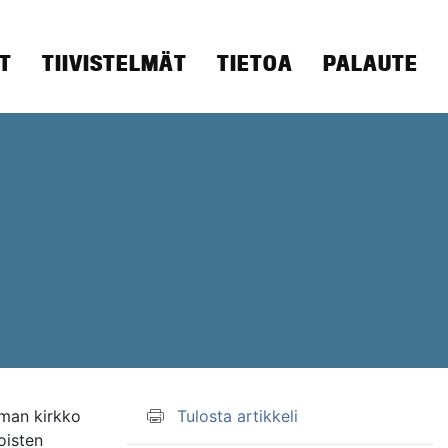
T
TIIVISTELMÄT
TIETOA
PALAUTE
A
oman kirkko
Tulosta artikkeli
loisten