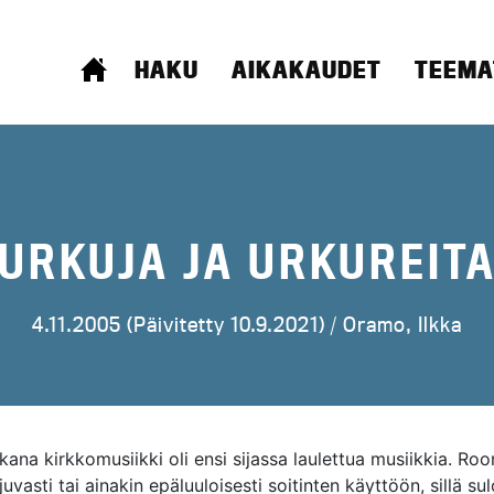
ETUSIVU
HAKU
AIKAKAUDET
TEEMA
URKUJA JA URKUREIT
4.11.2005 (Päivitetty 10.9.2021) /
Oramo, Ilkka
kana kirkkomusiikki oli ensi sijassa laulettua musiikkia. Ro
juvasti tai ainakin epäluuloisesti soitinten käyttöön, sillä su