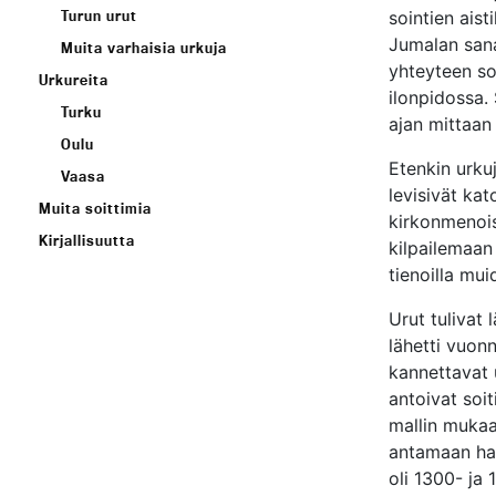
Turun urut
sointien aist
Jumalan sanan
Muita varhaisia urkuja
yhteyteen so
Urkureita
ilonpidossa. 
Turku
ajan mittaan 
Oulu
Etenkin urkuj
Vaasa
levisivät kat
Muita soittimia
kirkonmenois
Kirjallisuutta
kilpailemaan
tienoilla mui
Urut tulivat
lähetti vuonn
kannettavat u
antoivat soit
mallin mukaan
antamaan hall
oli 1300- ja 