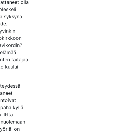
attaneet olla
oleskeli
nä syksynä
de.
yvinkin
iokirkkoon
lavikordin?
 elämää
nten taitajaa
ko kuului
hteydessä
taneet
antoivat
 paha kyllä
II:lta
i nuolemaan
yöriä, on