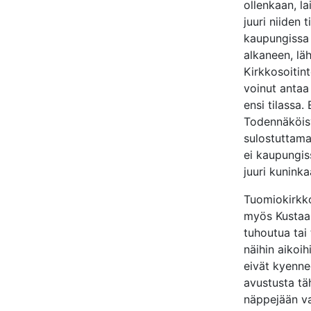
ollenkaan, la
juuri niiden 
kaupungissa 
alkaneen, l
Kirkkosoitin
voinut antaa
ensi tilassa.
Todennäköisy
sulostuttama
ei kaupungiss
juuri kunink
Tuomiokirkko
myös Kustaa 
tuhoutua tai
näihin aikoi
eivät kyenne
avustusta tä
näppejään va