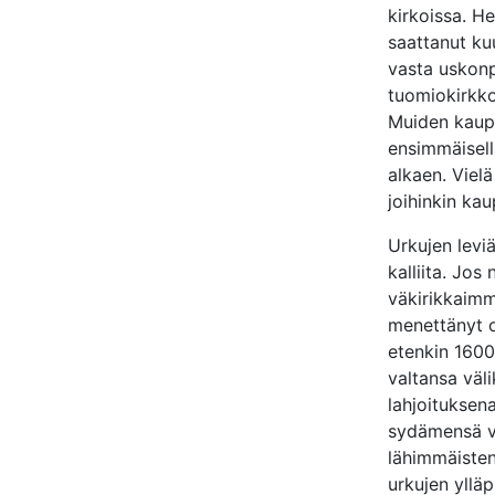
kirkoissa. He
saattanut ku
vasta uskonp
tuomiokirkko
Muiden kaupu
ensimmäisell
alkaen. Viel
joihinkin kau
Urkujen levi
kalliita. Jos
väkirikkaimm
menettänyt o
etenkin 1600
valtansa väli
lahjoituksena
sydämensä va
lähimmäisten
urkujen ylläp