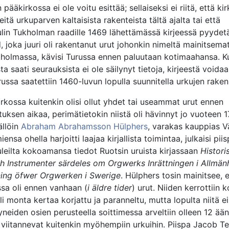
pääkirkossa ei ole voitu esittää; sellaiseksi ei riitä, että ki
eitä urkuparven kaltaisista rakenteista tältä ajalta tai että
lin Tukholman raadille 1469 lähettämässä kirjeessä pyydetä
, joka juuri oli rakentanut urut johonkin nimeltä mainitsem
holmassa, kävisi Turussa ennen paluutaan kotimaahansa. 
a saati seurauksista ei ole säilynyt tietoja, kirjeestä voida
russa saatettiin 1460-luvun lopulla suunnitella urkujen rake
rkossa kuitenkin olisi ollut yhdet tai useammat urut ennen
uksen aikaa, perimätietokin niistä oli hävinnyt jo vuoteen 
ällöin
Abraham Abrahamsson Hülphers
, varakas kauppias Vä
iensa ohella harjoitti laajaa kirjallista toimintaa, julkaisi piis
leilta kokoamansa tiedot Ruotsin uruista kirjassaan
Histori
 Instrumenter särdeles om Orgwerks Inrättningen i Allmänh
ning öfwer Orgwerken i Swerige
. Hülphers tosin mainitsee, 
sa oli ennen vanhaan (
i äldre tider
) urut. Niiden kerrottiin
oli monta kertaa korjattu ja paranneltu, mutta lopulta niitä e
yneiden osien perusteella soittimessa arveltiin olleen 12 ään
viitannevat kuitenkin myöhempiin urkuihin. Piispa Jacob T