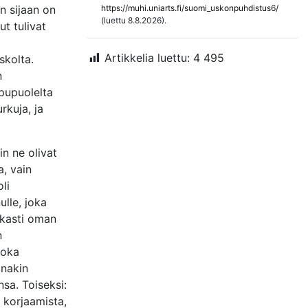
n sijaan on
https://muhi.uniarts.fi/suomi_uskonpuhdistus6/
(luettu 8.8.2026).
t tulivat
Artikkelia luettu:
4 495
skolta.
n
pupuolelta
rkuja, ja
in ne olivat
a, vain
li
lle, joka
ukasti oman
n
joka
inakin
sa. Toiseksi:
a korjaamista,