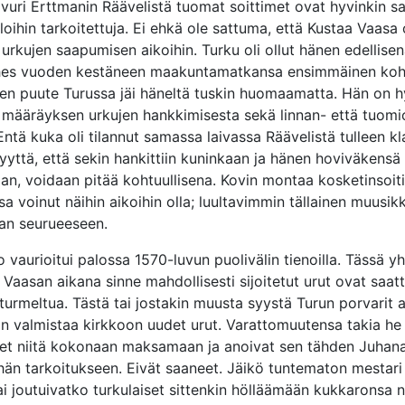
ivuri Erttmanin Räävelistä tuomat soittimet ovat hyvinkin sa
tiloihin tarkoitettuja. Ei ehkä ole sattuma, että Kustaa Vaasa 
urkujen saapumisen aikoihin. Turku oli ollut hänen edellise
ähes vuoden kestäneen maakuntamatkansa ensimmäinen koh
ten puute Turussa jäi häneltä tuskin huomaamatta. Hän on h
 määräyksen urkujen hankkimisesta sekä linnan- että tuom
 Entä kuka oli tilannut samassa laivassa Räävelistä tulleen k
yttä, että sekin hankittiin kuninkaan ja hänen hoviväkensä
an, voidaan pitää kohtuullisena. Kovin montaa kosketinsoiti
a voinut näihin aikoihin olla; luultavimmin tällainen muusik
aan seurueeseen.
 vaurioitui palossa 1570-luvun puolivälin tienoilla. Tässä y
Vaasan aikana sinne mahdollisesti sijoitetut urut ovat saat
 turmeltua. Tästä tai jostakin muusta syystä Turun porvarit 
hin valmistaa kirkkoon uudet urut. Varattomuutensa takia he
et niitä kokonaan maksamaan ja anoivat sen tähden Juhana I
hän tarkoitukseen. Eivät saaneet. Jäikö tuntematon mestar
i joutuivatko turkulaiset sittenkin hölläämään kukkaronsa n