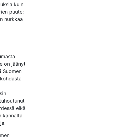
uksia kuin
rien puute;
lin nurkkaa
tumasta
le on jäänyt
ttä Suomen
nkohdasta
sin
 tuhoutunut
ydessä eikä
an kannalta
ja.
omen