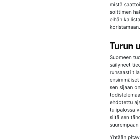
mistä saatto
soittimen ha
eihän kallist
koristamaan.
Turun u
Suomeen tuot
säilyneet tie
runsaasti til
ensimmäiset 
sen sijaan on
todistelemaan
ehdotettu aj
tulipalossa 
siitä sen täh
suurempaan h
Yhtään pitäv