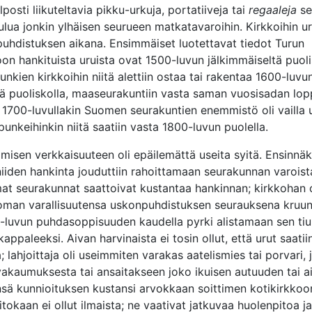
lposti liikuteltavia pikku-urkuja, portatiiveja tai
regaaleja
se
ulua jonkin ylhäisen seurueen matkatavaroihin. Kirkkoihin uru
uhdistuksen aikana. Ensimmäiset luotettavat tiedot Turun
on hankituista uruista ovat 1500-luvun jälkimmäiseltä puoli
nkien kirkkoihin niitä alettiin ostaa tai rakentaa 1600-luvu
ä puoliskolla, maaseurakuntiin vasta saman vuosisadan lop
ä 1700-luvullakin Suomen seurakuntien enemmistö oli vailla u
punkeihinkin niitä saatiin vasta 1800-luvun puolella.
ämisen verkkaisuuteen oli epäilemättä useita syitä. Ensinnäk
 niiden hankinta jouduttiin rahoittamaan seurakunnan varoist
at seurakunnat saattoivat kustantaa hankinnan; kirkkohan o
man varallisuutensa uskonpuhdistuksen seurauksena kruunu
-luvun puhdasoppisuuden kaudella pyrki alistamaan sen ti
kappaleeksi. Aivan harvinaista ei tosin ollut, että urut saatii
; lahjoittaja oli useimmiten varakas aatelismies tai porvari, 
kaumuksesta tai ansaitakseen joko ikuisen autuuden tai a
sä kunnioituksen kustansi arvokkaan soittimen kotikirkkoon
itokaan ei ollut ilmaista; ne vaativat jatkuvaa huolenpitoa j