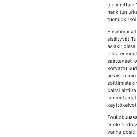
oli nimittäin
hankitun urk
tuomiokirkois
Ensimmäiset k
sisältyvät Tu
asiakirjoissa
josta ei muut
saattaneet k
korvattu uude
aikaisemmin 
soittimistak
paitsi alttii
lämmittämätt
käyttökelvo
Toukokuussa 
ei ole tiedo
vanha positi