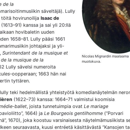
e de la
marisoitinmusiikin säveltäjä). Lully
 töitä hovirunoilija
Isaac de
(1613–91) kanssa ja sai yli 20:llä
 aikaan hovibaletin uuden
den 1658–81. Lully pääsi 1661
arimusiikin johtajaksi ja yli-
,
Surintendant de la musique et
Nicolas Mignardin maalaama 
de la musique de la
muotokuva.
62 Lully sävelsi numeroita
kules
-oopperaan; 1663 hän nai
rtin tyttären.
lully teki hedelmällistä yhteistyötä komedianäytelmän nero
lièren
(1622–73) kanssa: 1664–71 valmistui koomisia
médie-ballet
, joista tunnetuimpia ovat
Le mariage
avioliitto”, 1664) ja
Le Bourgeois gentilhomme
(“Porvari
nä”, 1670), joka koostuu varsinaisesta näytelmämusiikista s
lkeen seuraavasta, kuusi entréetä käsittävästä “Kansojen ta