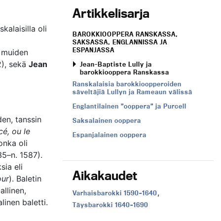
Artikkelisarja
alaisilla oli
BAROKKIOOPPERA RANSKASSA,
SAKSASSA, ENGLANNISSA JA
ESPANJASSA
 muiden
), sekä
Jean
Jean-Baptiste Lully ja
barokkiooppera Ranskassa
Ranskalaisia barokkioopperoiden
säveltäjiä Lullyn ja Rameaun välissä
Englantilainen ”ooppera” ja Purcell
en, tanssin
Saksalainen ooppera
cé, ou le
Espanjalainen ooppera
onka oli
35–n. 1587).
sia eli
Aikakaudet
our
). Baletin
allinen,
,
Aikakausi:
Varhaisbarokki 1590–1640
linen baletti.
Aikakausi:
Täysbarokki 1640–1690