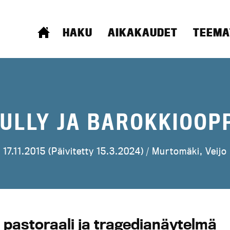
ETUSIVU
HAKU
AIKAKAUDET
TEEMA
LULLY JA BAROKKIOO
17.11.2015 (Päivitetty 15.3.2024) /
Murtomäki, Veijo
, pastoraali ja tragedianäytelmä