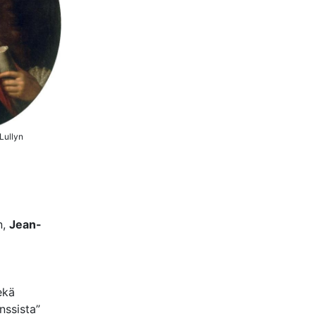
Lullyn
n,
Jean-
ekä
nssista”