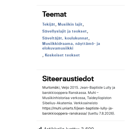
Teemat
,
,
Teema:
Teema:
Tekijät
Musiikin lajit
,
Teema:
Sävellyslajit ja teokset
,
Teema:
Säveltäjät, koulukunnat
Teema:
Musiikkidraama, näyttämö- ja
elokuvamusiikki
,
Teema:
Keskeiset teokset
Siteeraustiedot
Murtomäki, Veijo
2015. Jean-Baptiste Lully ja
barokkiooppera Ranskassa. Muhi –
Musiikinhistoriaa verkossa, Taideyliopiston
Sibelius-Akatemia. Verkkoaineisto
https://muhi.uniarts.fi/jean-baptiste-lully-ja-
barokkiooppera-ranskassa/
(luettu 7.8.2026).