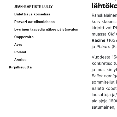
lähtök
JEAN-BAPTISTE LULLY
Balettia ja komediaa
Ranskalainen
korvikkeensa
Porvari aatelismiehenä
kirjoittivat
P
Lyyrinen tragedia näkee päivänvalon
muassa
Cid
(
Oopperoita
Racine
(1639
Atys
ja
Phèdre
(Fa
Roland
Vuodesta 1581
Armide
konkretisoit
Kirjallisuutta
ja musiikin y
Ballet comi
sommitellut 
Baletti koos
lausuttuja ja
alalajeja 160
satumainen, r