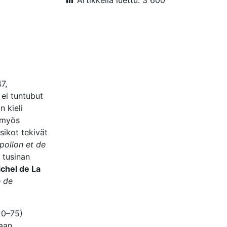
Artikkelia luettu:
3 600
7,
ei tuntubut
n kieli
a myös
usikot tekivät
pollon et de
 tusinan
chel de La
 de
20–75)
kaan