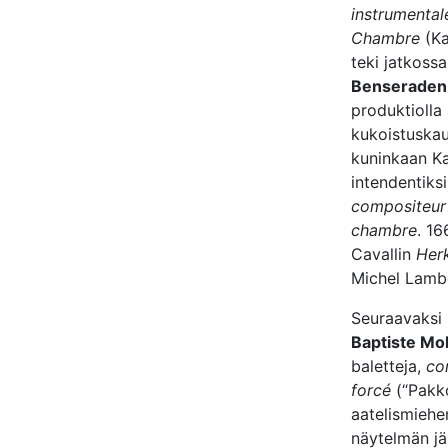
instrumental
Chambre
(Ka
teki jatkossa
Benseraden
produktiolla
kukoistuskau
kuninkaan Kam
intendentiksi
compositeur 
chambre
. 16
Cavallin
Her
Michel Lambe
Seuraavaksi 
Baptiste Mo
baletteja,
co
forcé
(“Pakko
aatelismiehe
näytelmän jä