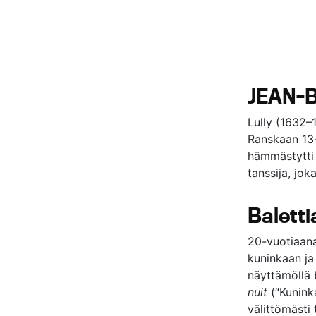
JEAN-
Lully (1632–1
Ranskaan 13-
hämmästytti k
tanssija, jo
Baletti
20-vuotiaana
kuninkaan ja
näyttämöllä 
nuit
(“Kuninka
välittömästi 