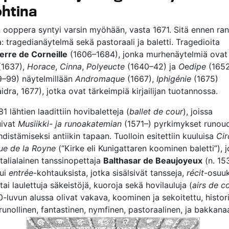
ohtina
 ooppera syntyi varsin myöhään, vasta 1671. Sitä ennen ransk
: tragedianäytelmä sekä pastoraali ja baletti. Tragedioita
ierre de Corneille
(1606–1684), jonka murhenäytelmiä ovat
1637),
Horace
,
Cinna
,
Polyeucte
(1640–42) ja
O
e
dipe
(1652
–99) näytelmillään
Andromaque
(1667),
Iphigénie
(1675)
idra, 1677), jotka ovat tärkeimpiä kirjailijan tuotannossa.
 lähtien laadittiin hovibaletteja (
ballet de cour
), joissa
uivat
Musiikki- ja runoakatemian
(1571–) pyrkimykset runoud
hdistämiseksi antiikin tapaan. Tuolloin esitettiin kuuluisa
Cir
que de la Royne
(“Kirke eli Kunigattaren koominen baletti”), j
italialainen tanssinopettaja
Balthasar de Beaujoyeux
(n. 15
tui
entrée
-kohtauksista, jotka sisälsivät tansseja,
récit
-osuuk
/tai laulettuja säkeistöjä, kuoroja sekä hovilauluja (
airs de c
0-luvun alussa olivat vakava, koominen ja sekoitettu, histori
unollinen, fantastinen, nymfinen, pastoraalinen, ja bakkanaa