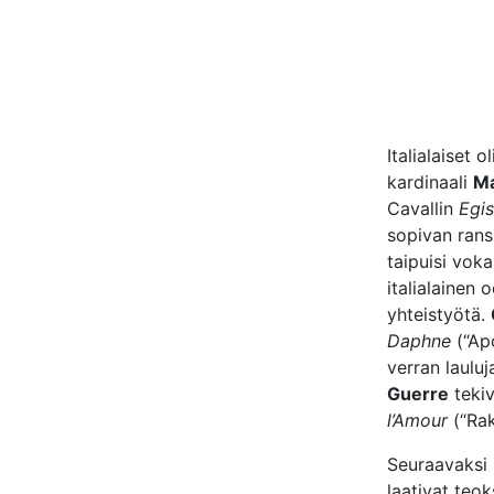
Italialaiset 
kardinaali
Ma
Cavallin
Egis
sopivan ransk
taipuisi voka
italialainen 
yhteistyötä.
Daphne
(“Apo
verran laulu
Guerre
tekiv
l’Amour
(“Rak
Seuraavaksi 
laativat teo