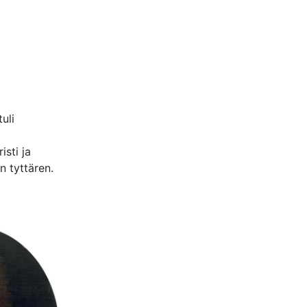
uli
isti ja
n tyttären.