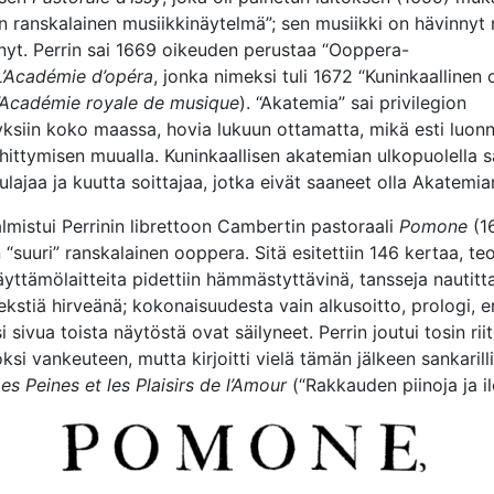
 ranskalainen musiikkinäytelmä”; sen musiikki on hävinnyt
lynyt. Perrin sai 1669 oikeuden perustaa “Ooppera-
L’Académie d’opéra
, jonka nimeksi tuli 1672 “Kuninkaallinen
’Académie royale de musique
). “Akatemia” sai privilegion
ksiin koko maassa, hovia lukuun ottamatta, mikä esti luonno
ittymisen muualla. Kuninkaallisen akatemian ulkopuolella s
ulajaa ja kuutta soittajaa, jotka eivät saaneet olla Akatemia
lmistui Perrinin librettoon Cambertin pastoraali
Pomone
(16
“suuri” ranskalainen ooppera. Sitä esitettiin 146 kertaa, te
äyttämölaitteita pidettiin hämmästyttävinä, tansseja nautitta
 tekstiä hirveänä; kokonaisuudesta vain alkusoitto, prologi,
si sivua toista näytöstä ovat säilyneet. Perrin joutui tosin rii
si vankeuteen, mutta kirjoitti vielä tämän jälkeen sankarill
es Peines et les Plaisirs de l’Amour
(“Rakkauden piinoja ja il