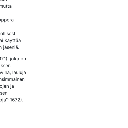
 mutta
 oppera-
llisesti
ai käyttää
n jäseniä.
71), joka on
oksen
vina, lauluja
 ensimmäinen
tojen ja
isen
oja”; 1672).