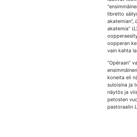
“ensimmäinen
libretto säi
akatemian”,
akatemia” (
L
oopperaesity
oopperan keh
vain kahta la
“Opéraan” va
ensimmäinen 
koneita eli n
suloisina ja
näytös ja vii
petosten vuok
pastoraalin
L