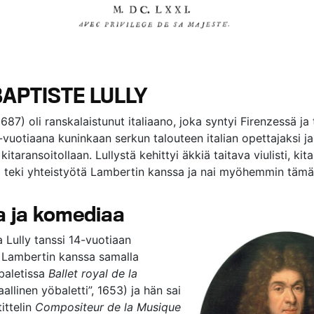
BAPTISTE LULLY
687) oli ranskalaistunut italiaano, joka syntyi Firenzessä ja t
vuotiaana kuninkaan serkun talouteen italian opettajaksi ja
itaransoitollaan. Lullystä kehittyi äkkiä taitava viulisti, kitar
ka teki yhteistyötä Lambertin kanssa ja nai myöhemmin tämä
a ja komediaa
 Lully tanssi 14-vuotiaan
 Lambertin kanssa samalla
baletissa
Ballet royal de la
allinen yöbaletti”, 1653) ja hän sai
tittelin
Compositeur de la Musique