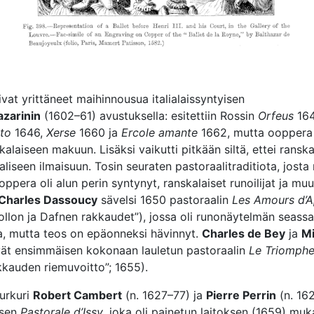
olivat yrittäneet maihinnousua italialaissyntyisen
zarinin
(1602–61) avustuksella: esitettiin Rossin
Orfeus
164
to
1646,
Xerse
1660 ja
Ercole amante
1662, mutta ooppera 
alaiseen makuun. Lisäksi vaikutti pitkään siltä, ettei ranska
aliseen ilmaisuun. Tosin seuraten pastoraalitraditiota, jost
ooppera oli alun perin syntynyt, ranskalaiset runoilijat ja mu
Charles Dassoucy
sävelsi 1650 pastoraalin
Les Amours d’A
llon ja Dafnen rakkaudet”), jossa oli runonäytelmän seassa
ja, mutta teos on epäonneksi hävinnyt.
Charles de Bey
ja
Mi
ät ensimmäisen kokonaan lauletun pastoraalin
Le Triomphe
kauden riemuvoitto”; 1655).
urkuri
Robert Cambert
(n. 1627–77) ja
Pierre Perrin
(n. 16
ksen
Pastorale d’Issy
, joka oli painetun laitoksen (1659) mu