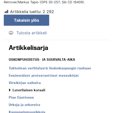
Retrover/Markus Tapio (OPS 30-257; Sib CD 16409).
Artikkelia luettu:
2 292
Takaisin ylös
Tulosta artikkeli
Artikkelisarja
USKONPUHDISTUS- JA SUURVALTA-AIKA
Tukholman verilöylystä Uudenkaupungin rauhaan
Ensimmäiset protestanttiset messukirjat
Virsikirjan vaiheita
Luterilainen koraali
Piae Cantiones
Urkuja ja urkureita
Kaupunginmuusikkoja