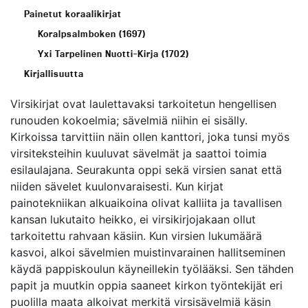
Painetut koraalikirjat
Koralpsalmboken (1697)
Yxi Tarpelinen Nuotti-Kirja (1702)
Kirjallisuutta
Virsikirjat ovat laulettavaksi tarkoitetun hengellisen
runouden kokoelmia; sävelmiä niihin ei sisälly.
Kirkoissa tarvittiin näin ollen kanttori, joka tunsi myös
virsiteksteihin kuuluvat sävelmät ja saattoi toimia
esilaulajana. Seurakunta oppi sekä virsien sanat että
niiden sävelet kuulonvaraisesti. Kun kirjat
painotekniikan alkuaikoina olivat kalliita ja tavallisen
kansan lukutaito heikko, ei virsikirjojakaan ollut
tarkoitettu rahvaan käsiin. Kun virsien lukumäärä
kasvoi, alkoi sävelmien muistinvarainen hallitseminen
käydä pappiskoulun käyneillekin työlääksi. Sen tähden
papit ja muutkin oppia saaneet kirkon työntekijät eri
puolilla maata alkoivat merkitä virsisävelmiä käsin