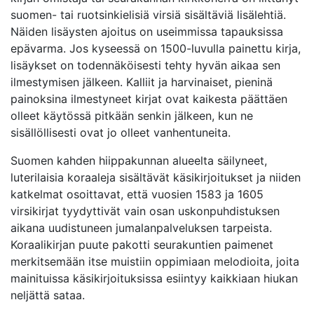
suomen- tai ruotsinkielisiä virsiä sisältäviä lisälehtiä.
Näiden lisäysten ajoitus on useimmissa tapauksissa
epävarma. Jos kyseessä on 1500-luvulla painettu kirja,
lisäykset on todennäköisesti tehty hyvän aikaa sen
ilmestymisen jälkeen. Kalliit ja harvinaiset, pieninä
painoksina ilmestyneet kirjat ovat kaikesta päättäen
olleet käytössä pitkään senkin jälkeen, kun ne
sisällöllisesti ovat jo olleet vanhentuneita.
Suomen kahden hiippakunnan alueelta säilyneet,
luterilaisia koraaleja sisältävät käsikirjoitukset ja niiden
katkelmat osoittavat, että vuosien 1583 ja 1605
virsikirjat tyydyttivät vain osan uskonpuhdistuksen
aikana uudistuneen jumalanpalveluksen tarpeista.
Koraalikirjan puute pakotti seurakuntien paimenet
merkitsemään itse muistiin oppimiaan melodioita, joita
mainituissa käsikirjoituksissa esiintyy kaikkiaan hiukan
neljättä sataa.