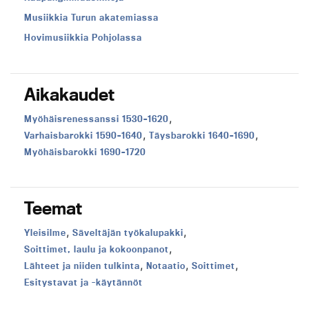
Musiikkia Turun akatemiassa
Hovimusiikkia Pohjolassa
Aikakaudet
,
Aikakausi:
Myöhäisrenessanssi 1530–1620
,
,
Aikakausi:
Aikakausi:
Varhaisbarokki 1590–1640
Täysbarokki 1640–1690
Aikakausi:
Myöhäisbarokki 1690–1720
Teemat
,
,
Teema:
Teema:
Yleisilme
Säveltäjän työkalupakki
,
Teema:
Soittimet, laulu ja kokoonpanot
,
,
,
Teema:
Teema:
Teema:
Lähteet ja niiden tulkinta
Notaatio
Soittimet
Teema:
Esitystavat ja -käytännöt