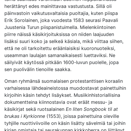
herättänyt edes mainittavaa vastustusta. Sillä oli
päinvastoin vaikutusvaltaisia puoltajia, kuten piispa
Erik Sorolainen, joka vuodesta 1583 seurasi Paavali
Juustenia Turun piispanistuimella. Mielenkiintoinen
piirre näissä käsikirjoituksissa on niiden laajuuden
lisäksi suuri koko ja selkeä käsiala, mikä viittaa siihen,
että ne oli tarkoitettu eräänlaisiksi kuoronuoteiksi,
useamman laulajan samanaikaisesti luettaviksi. Ne
säilyivät käytössä pitkään 1600-luvun puolelle, jopa
sen puolivälin tienoille saakka.
Oman ryhmänsä suomalaisen protestanttisen koraalin
varhaisessa lähdeaineistossa muodostavat painettuihin
kirjoihin käsin tehdyt lisäykset. Musiikinhistoriallisina
dokumentteina kiinnostavia ovat eräät messu- ja
käsikirjat sekä ruotsalainen
En liten Songbook til at
brukas i Kyrkionne
(1553), joissa painettuina oleville
tyhjille nuottiviivoille on käsin lisätty sävelmiä tai joihin
kirjan omistaja tai seurakunnan kirkkoherra on liittänyt