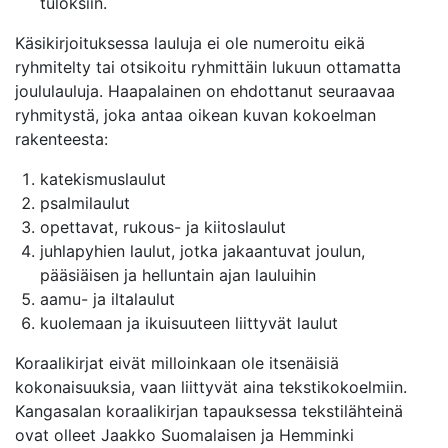
tuloksiin.
Käsikirjoituksessa lauluja ei ole numeroitu eikä
ryhmitelty tai otsikoitu ryhmittäin lukuun ottamatta
joululauluja. Haapalainen on ehdottanut seuraavaa
ryhmitystä, joka antaa oikean kuvan kokoelman
rakenteesta:
katekismuslaulut
psalmilaulut
opettavat, rukous- ja kiitoslaulut
juhlapyhien laulut, jotka jakaantuvat joulun,
pääsiäisen ja helluntain ajan lauluihin
aamu- ja iltalaulut
kuolemaan ja ikuisuuteen liittyvät laulut
Koraalikirjat eivät milloinkaan ole itsenäisiä
kokonaisuuksia, vaan liittyvät aina tekstikokoelmiin.
Kangasalan koraalikirjan tapauksessa tekstilähteinä
ovat olleet Jaakko Suomalaisen ja Hemminki