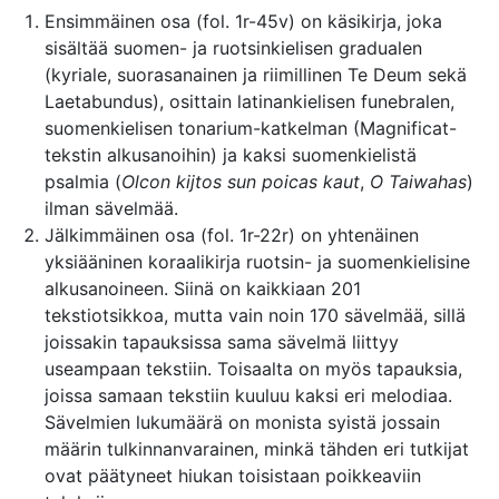
Ensimmäinen osa (fol. 1r-45v) on käsikirja, joka
sisältää suomen- ja ruotsinkielisen gradualen
(kyriale, suorasanainen ja riimillinen Te Deum sekä
Laetabundus), osittain latinankielisen funebralen,
suomenkielisen tonarium-katkelman (Magnificat-
tekstin alkusanoihin) ja kaksi suomenkielistä
psalmia (
Olcon kijtos sun poicas kaut
,
O Taiwahas
)
ilman sävelmää.
Jälkimmäinen osa (fol. 1r-22r) on yhtenäinen
yksiääninen koraalikirja ruotsin- ja suomenkielisine
alkusanoineen. Siinä on kaikkiaan 201
tekstiotsikkoa, mutta vain noin 170 sävelmää, sillä
joissakin tapauksissa sama sävelmä liittyy
useampaan tekstiin. Toisaalta on myös tapauksia,
joissa samaan tekstiin kuuluu kaksi eri melodiaa.
Sävelmien lukumäärä on monista syistä jossain
määrin tulkinnanvarainen, minkä tähden eri tutkijat
ovat päätyneet hiukan toisistaan poikkeaviin