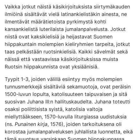
Vaikka jotkut näistä käsikirjoituksista siirtymäkauden
ilmiöinä sisältävät vielä latinankielistäkin ainesta, ne
ilmentävät määrätietoista pyrkimystä kohti
kansankielistä luterilaista jumalanpalvelusta. Jotkut
niistä ovat kaksikielisiä ja heijastavat Suomen
hiippakuntain molempien kieliryhmien tarpeita, jotkut
taas pelkästään ruotsinkielisiä. Kaikki sävelmät sekä
näissä että vastaavissa käsikirjoituksissa muista
Ruotsin hiippakunnista ovat yksiäänisiä.
Tyypit 1-3, joiden välillä esiintyy myös molempien
tunnusmerkkejä sisältäviä sekamuotoja, ovat peräisin
1500-luvun lopulta, katolisuuteen taipuvaisen ja sitä
suosivan Juhana III:n hallituskaudelta. Juhana toteutti
osaksi poliittisista syistä, katolisia valtoja
miellyttääkseen, 1570-luvulla liturgiassa uudistuksia
(ns.
Punainen kirja
, 1576), joiden tarkoituksena oli
korostaa jumalanpalveluksen juhlallista luonnetta, eikä
tämä suuntaus varsinkaan Suomen hiippakunnassa