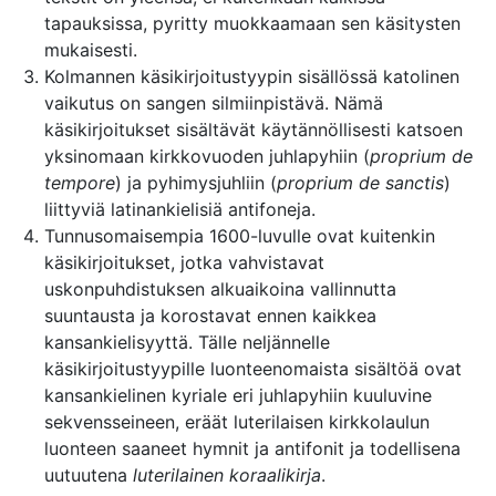
tapauksissa, pyritty muokkaamaan sen käsitysten
mukaisesti.
Kolmannen käsikirjoitustyypin sisällössä katolinen
vaikutus on sangen silmiinpistävä. Nämä
käsikirjoitukset sisältävät käytännöllisesti katsoen
yksinomaan kirkkovuoden juhlapyhiin (
proprium de
tempore
) ja pyhimysjuhliin (
proprium de sanctis
)
liittyviä latinankielisiä antifoneja.
Tunnusomaisempia 1600-luvulle ovat kuitenkin
käsikirjoitukset, jotka vahvistavat
uskonpuhdistuksen alkuaikoina vallinnutta
suuntausta ja korostavat ennen kaikkea
kansankielisyyttä. Tälle neljännelle
käsikirjoitustyypille luonteenomaista sisältöä ovat
kansankielinen kyriale eri juhlapyhiin kuuluvine
sekvensseineen, eräät luterilaisen kirkkolaulun
luonteen saaneet hymnit ja antifonit ja todellisena
uutuutena
luterilainen koraalikirja
.