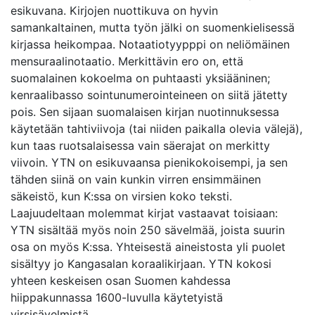
esikuvana. Kirjojen nuottikuva on hyvin
samankaltainen, mutta työn jälki on suomenkielisessä
kirjassa heikompaa. Notaatiotyypppi on neliömäinen
mensuraalinotaatio. Merkittävin ero on, että
suomalainen kokoelma on puhtaasti yksiääninen;
kenraalibasso sointunumerointeineen on siitä jätetty
pois. Sen sijaan suomalaisen kirjan nuotinnuksessa
käytetään tahtiviivoja (tai niiden paikalla olevia välejä),
kun taas ruotsalaisessa vain säerajat on merkitty
viivoin. YTN on esikuvaansa pienikokoisempi, ja sen
tähden siinä on vain kunkin virren ensimmäinen
säkeistö, kun K:ssa on virsien koko teksti.
Laajuudeltaan molemmat kirjat vastaavat toisiaan:
YTN sisältää myös noin 250 sävelmää, joista suurin
osa on myös K:ssa. Yhteisestä aineistosta yli puolet
sisältyy jo Kangasalan koraalikirjaan. YTN kokosi
yhteen keskeisen osan Suomen kahdessa
hiippakunnassa 1600-luvulla käytetyistä
virsisävelmistä.