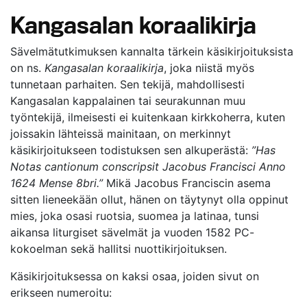
Kangasalan koraalikirja
Sävelmätutkimuksen kannalta tärkein käsikirjoituksista
on ns.
Kangasalan koraalikirja
, joka niistä myös
tunnetaan parhaiten. Sen tekijä, mahdollisesti
Kangasalan kappalainen tai seurakunnan muu
työntekijä, ilmeisesti ei kuitenkaan kirkkoherra, kuten
joissakin lähteissä mainitaan, on merkinnyt
käsikirjoitukseen todistuksen sen alkuperästä:
”Has
Notas cantionum conscripsit Jacobus Francisci Anno
1624 Mense 8bri.”
Mikä Jacobus Franciscin asema
sitten lieneekään ollut, hänen on täytynyt olla oppinut
mies, joka osasi ruotsia, suomea ja latinaa, tunsi
aikansa liturgiset sävelmät ja vuoden 1582 PC-
kokoelman sekä hallitsi nuottikirjoituksen.
Käsikirjoituksessa on kaksi osaa, joiden sivut on
erikseen numeroitu: