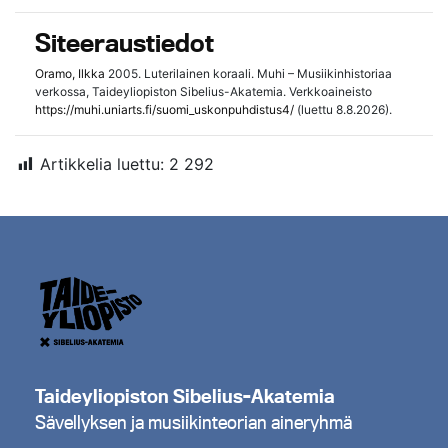
Siteeraustiedot
Oramo, Ilkka
2005. Luterilainen koraali. Muhi – Musiikinhistoriaa
verkossa, Taideyliopiston Sibelius-Akatemia. Verkkoaineisto
https://muhi.uniarts.fi/suomi_uskonpuhdistus4/
(luettu 8.8.2026).
Artikkelia luettu:
2 292
Taideyliopiston Sibelius-Akatemia
Sävellyksen ja musiikinteorian aineryhmä