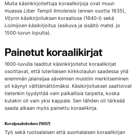
Muita käsinkirjoitettuja koraalikirjoja ovat muun
muassa
Liber Templi Ilmolensis
(ennen vuotta 1635),
Vöyrin käsikirjoituksen
koraaliosa (1640-l) sekä
Loimijoen käsikirjoitus
(esikuva ja sisältö mahd. jo
1500-luvun lopulta).
Painetut koraalikirjat
1600-luvulla laaditut käsinkirjoitetut koraalikirjat
osoittavat, että luterilaisen kirkkolaulun saadessa yhä
enemmän jalansijaa sävelmien muistiin merkitseminen
oli käynyt välttämättömäksi. Käsikirjoitukset saattoivat
tietenkin tyydyttää vain paikallisia tarpeita, koska
kutakin oli vain yksi kappale. Sen tähden oli tärkeää
saada aikaan myös painettu koraalikirja.
Koralpsalmboken (1697)
Työ sekä ruotsalaisen että suomalaisen koraalikirjan