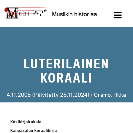
Siirry
sisältöön
Musiikin historiaa
LUTERILAINEN
KORAALI
4.11.2005 (Päivitetty 25.11.2024) /
Oramo, Ilkka
Käsikirjoituksia
Kangasalan koraalikirja