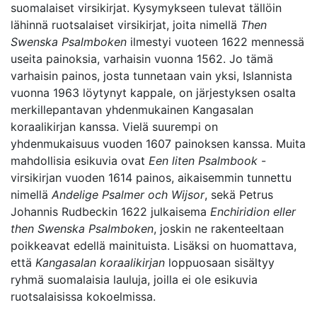
suomalaiset virsikirjat. Kysymykseen tulevat tällöin
lähinnä ruotsalaiset virsikirjat, joita nimellä
Then
Swenska Psalmboken
ilmestyi vuoteen 1622 mennessä
useita painoksia, varhaisin vuonna 1562. Jo tämä
varhaisin painos, josta tunnetaan vain yksi, Islannista
vuonna 1963 löytynyt kappale, on järjestyksen osalta
merkillepantavan yhdenmukainen Kangasalan
koraalikirjan kanssa. Vielä suurempi on
yhdenmukaisuus vuoden 1607 painoksen kanssa. Muita
mahdollisia esikuvia ovat
Een liten Psalmbook
-
virsikirjan vuoden 1614 painos, aikaisemmin tunnettu
nimellä
Andelige Psalmer och Wijsor
, sekä Petrus
Johannis Rudbeckin 1622 julkaisema
Enchiridion eller
then Swenska Psalmboken
, joskin ne rakenteeltaan
poikkeavat edellä mainituista. Lisäksi on huomattava,
että
Kangasalan koraalikirjan
loppuosaan sisältyy
ryhmä suomalaisia lauluja, joilla ei ole esikuvia
ruotsalaisissa kokoelmissa.