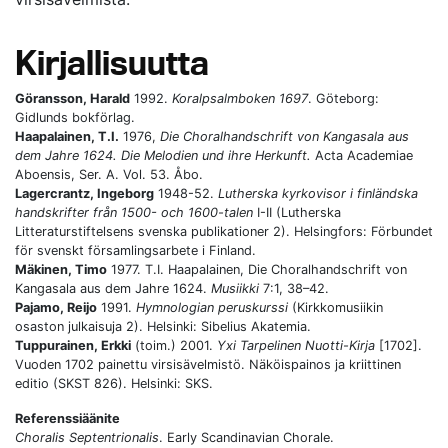
Kirjallisuutta
Göransson, Harald
1992.
Koralpsalmboken 1697
. Göteborg:
Gidlunds bokförlag.
Haapalainen, T.I.
1976,
Die Choralhandschrift von Kangasala aus
dem Jahre 1624. Die Melodien und ihre Herkunft.
Acta Academiae
Aboensis, Ser. A. Vol. 53. Åbo.
Lagercrantz, Ingeborg
1948-52.
Lutherska kyrkovisor i finländska
handskrifter från 1500- och 1600-talen
I-II (Lutherska
Litteraturstiftelsens svenska publikationer 2). Helsingfors: Förbundet
för svenskt församlingsarbete i Finland.
Mäkinen, Timo
1977. T.I. Haapalainen, Die Choralhandschrift von
Kangasala aus dem Jahre 1624.
Musiikki
7:1, 38–42.
Pajamo, Reijo
1991.
Hymnologian peruskurssi
(Kirkkomusiikin
osaston julkaisuja 2). Helsinki: Sibelius Akatemia.
Tuppurainen, Erkki
(toim.) 2001.
Yxi Tarpelinen Nuotti-Kirja
[1702].
Vuoden 1702 painettu virsisävelmistö. Näköispainos ja kriittinen
editio (SKST 826). Helsinki: SKS.
Referenssiäänite
Choralis Septentrionalis
. Early Scandinavian Chorale.