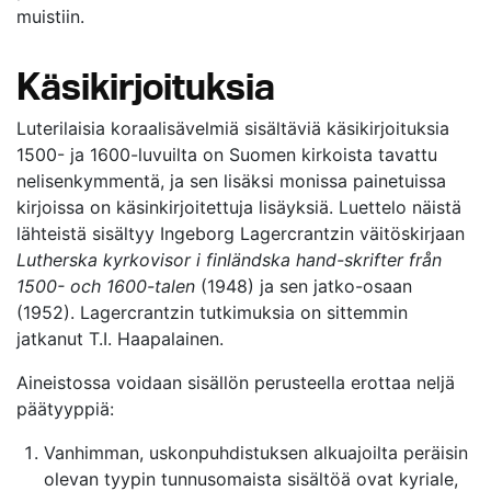
muistiin.
Käsikirjoituksia
Luterilaisia koraalisävelmiä sisältäviä käsikirjoituksia
1500- ja 1600-luvuilta on Suomen kirkoista tavattu
nelisenkymmentä, ja sen lisäksi monissa painetuissa
kirjoissa on käsinkirjoitettuja lisäyksiä. Luettelo näistä
lähteistä sisältyy Ingeborg Lagercrantzin väitöskirjaan
Lutherska kyrkovisor i finländska hand-skrifter från
1500- och 1600-talen
(1948) ja sen jatko-osaan
(1952). Lagercrantzin tutkimuksia on sittemmin
jatkanut T.I. Haapalainen.
Aineistossa voidaan sisällön perusteella erottaa neljä
päätyyppiä:
Vanhimman, uskonpuhdistuksen alkuajoilta peräisin
olevan tyypin tunnusomaista sisältöä ovat kyriale,