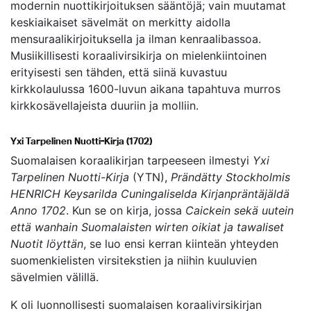
modernin nuottikirjoituksen sääntöjä; vain muutamat
keskiaikaiset sävelmät on merkitty aidolla
mensuraalikirjoituksella ja ilman kenraalibassoa.
Musiikillisesti koraalivirsikirja on mielenkiintoinen
erityisesti sen tähden, että siinä kuvastuu
kirkkolaulussa 1600-luvun aikana tapahtuva murros
kirkkosävellajeista duuriin ja molliin.
Yxi Tarpelinen Nuotti-Kirja (1702)
Suomalaisen koraalikirjan tarpeeseen ilmestyi
Yxi
Tarpelinen Nuotti-Kirja
(YTN),
Prändätty Stockholmis
HENRICH Keysarilda Cuningaliselda Kirjanpräntäjäldä
Anno 1702
. Kun se on kirja, jossa
Caickein sekä uutein
että wanhain Suomalaisten wirten oikiat ja tawaliset
Nuotit löyttän
, se luo ensi kerran kiinteän yhteyden
suomenkielisten virsitekstien ja niihin kuuluvien
sävelmien välillä.
K oli luonnollisesti suomalaisen koraalivirsikirjan