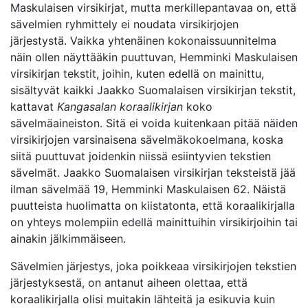
Maskulaisen virsikirjat, mutta merkillepantavaa on, että
sävelmien ryhmittely ei noudata virsikirjojen
järjestystä. Vaikka yhtenäinen kokonaissuunnitelma
näin ollen näyttääkin puuttuvan, Hemminki Maskulaisen
virsikirjan tekstit, joihin, kuten edellä on mainittu,
sisältyvät kaikki Jaakko Suomalaisen virsikirjan tekstit,
kattavat
Kangasalan koraalikirjan
koko
sävelmäaineiston. Sitä ei voida kuitenkaan pitää näiden
virsikirjojen varsinaisena sävelmäkokoelmana, koska
siitä puuttuvat joidenkin niissä esiintyvien tekstien
sävelmät. Jaakko Suomalaisen virsikirjan teksteistä jää
ilman sävelmää 19, Hemminki Maskulaisen 62. Näistä
puutteista huolimatta on kiistatonta, että koraalikirjalla
on yhteys molempiin edellä mainittuihin virsikirjoihin tai
ainakin jälkimmäiseen.
Sävelmien järjestys, joka poikkeaa virsikirjojen tekstien
järjestyksestä, on antanut aiheen olettaa, että
koraalikirjalla olisi muitakin lähteitä ja esikuvia kuin