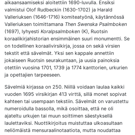
aikaansaamiseksi aloitettiin 1690-luvulla. Ensiksi
valmistui Olof Rudbeckin (1630-1702) ja Harald
Valleriuksen (1646-1716) komiteatyönä, käytännössä
Valleriuksen toimittamana
Then Swenska Psalmboken
(1697), lyhyesti
Koralpsalmboken
(K), Ruotsin
koraalikirjahistorian ensimmäinen suuri monumentti. Se
on todellinen koraalivirsikirja, jossa on sekä virsien
tekstit että sävelmät. Yksi sen kappale annettiin
jokaiseen Ruotsin seurakuntaan, ja uusia painoksia
otettiin vuosina 1701, 1739 ja 1774 kanttorien, urkurien
ja opettajien tarpeeseen.
Sävelmiä kirjassa on 250. Niillä voidaan laulaa kaikki
vuoden 1695 virsikirjan 413 virttä, sillä monet sopivat
kahteen tai usempaan tekstiin. Sävelmät on varustettu
numeroidulla bassolla, mikä osoittaa, että ne oli
ajateltu urkujen tai muun soittimen säestyksellä
laulettaviksi. Nuottikirjoitus muistuttaa ulkoasultaan
neliömäistä mensuraalinotaatiota, mutta noudattaa