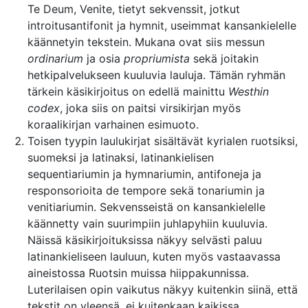
Te Deum, Venite, tietyt sekvenssit, jotkut
introitusantifonit ja hymnit, useimmat kansankielelle
käännetyin tekstein. Mukana ovat siis messun
ordinarium
ja osia
propriumista
sekä joitakin
hetkipalvelukseen kuuluvia lauluja. Tämän ryhmän
tärkein käsikirjoitus on edellä mainittu
Westhin
codex
, joka siis on paitsi virsikirjan myös
koraalikirjan varhainen esimuoto.
Toisen tyypin laulukirjat sisältävät kyrialen ruotsiksi,
suomeksi ja latinaksi, latinankielisen
sequentiariumin ja hymnariumin, antifoneja ja
responsorioita de tempore sekä tonariumin ja
venitiariumin. Sekvensseistä on kansankielelle
käännetty vain suurimpiin juhlapyhiin kuuluvia.
Näissä käsikirjoituksissa näkyy selvästi paluu
latinankieliseen lauluun, kuten myös vastaavassa
aineistossa Ruotsin muissa hiippakunnissa.
Luterilaisen opin vaikutus näkyy kuitenkin siinä, että
tekstit on yleensä, ei kuitenkaan kaikissa