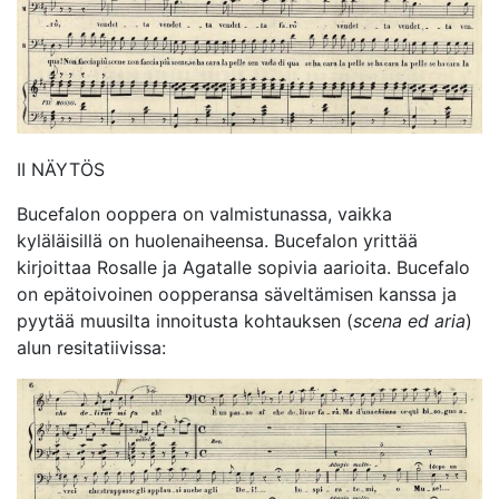
II NÄYTÖS
Bucefalon ooppera on valmistunassa, vaikka
kyläläisillä on huolenaiheensa. Bucefalon yrittää
kirjoittaa Rosalle ja Agatalle sopivia aarioita. Bucefalo
on epätoivoinen oopperansa säveltämisen kanssa ja
pyytää muusilta innoitusta kohtauksen (
scena ed aria
)
alun resitatiivissa: