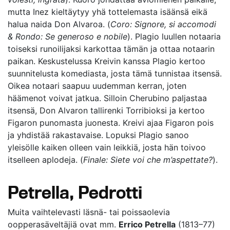
mutta Inez kieltäytyy yhä tottelemasta isäänsä eikä
halua naida Don Alvaroa. (
Coro: Signore, si accomodi
& Rondo: Se generoso e nobile
). Plagio luullen notaaria
toiseksi runoilijaksi karkottaa tämän ja ottaa notaarin
paikan. Keskustelussa Kreivin kanssa Plagio kertoo
suunnitelusta komediasta, josta tämä tunnistaa itsensä.
Oikea notaari saapuu uudemman kerran, joten
häämenot voivat jatkua. Silloin Cherubino paljastaa
itsensä, Don Alvaron tallirenki Torribioksi ja kertoo
Figaron punomasta juonesta. Kreivi ajaa Figaron pois
ja yhdistää rakastavaise. Lopuksi Plagio sanoo
yleisölle kaiken olleen vain leikkiä, josta hän toivoo
itselleen aplodeja. (
Finale: Siete voi che m’aspettate?
).
Petrella, Pedrotti
Muita vaihtelevasti läsnä- tai poissaolevia
oopperasäveltäjiä ovat mm.
Errico Petrella
(1813–77)