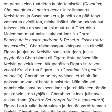
on paras keino tunteiden kuolettamiselle. (
Cavatina;
Che mai giova al nostro bene
). Inez ilmaantuu
Kreivittären ja Susannan kera, ja neito on päättänyt
vastustaa avioliittoa, minkä lisäksi hän on rakastunut
toiseen, joka on sankariksi muuttunut Cherubino.
Molemmat muut naiset tukevat Ineziä. (
Coro:
Benvenute le nostre padrone
&
Terzetto: Esser tratte
nel castello.
). Cherubino saapuu valepuvussa nimellä
Figaro ja ojentaa Kreiville suosituskirjeen, jossa
pyydetään Cherubinoa eli Figaro II:sta pääsemään
Kreivin palvelukseen. Alkuperäisen Figaro I:n raivon
vuoski Kreivi ottaa Figaro II:n. (
Cavatina: Un gentile
colonello
). Cherubino on tyytyväinen, ettei pitkän
poissaolon vuoksi häntä tunnisteta. Näin hän voi
ponnistella saavutaakseen Inezin ja tehdäkseen tämän
pakkoavioliiton tyhjäksi. Cherubino ja Inez julistavat
rakkauttaan. (
Duetto: Sei troppo facile e spaventarti
).
Figaro I on kuullut kohtauksen ja rientää varoittamaan
Kreiviä. Cherubino järjestää kohtauksen, jossa, jossa