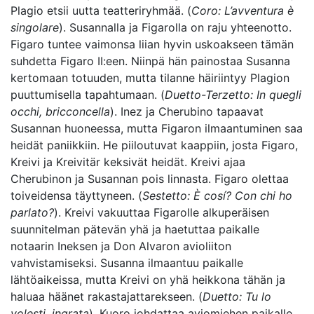
Plagio etsii uutta teatteriryhmää. (
Coro: L’avventura è
singolare
). Susannalla ja Figarolla on raju yhteenotto.
Figaro tuntee vaimonsa liian hyvin uskoakseen tämän
suhdetta Figaro II:een. Niinpä hän painostaa Susanna
kertomaan totuuden, mutta tilanne häiriintyy Plagion
puuttumisella tapahtumaan. (
Duetto-Terzetto: In quegli
occhi, bricconcella
). Inez ja Cherubino tapaavat
Susannan huoneessa, mutta Figaron ilmaantuminen saa
heidät paniikkiin. He piiloutuvat kaappiin, josta Figaro,
Kreivi ja Kreivitär keksivät heidät. Kreivi ajaa
Cherubinon ja Susannan pois linnasta. Figaro olettaa
toiveidensa täyttyneen. (
Sestetto: È cosí? Con chi ho
parlato?
). Kreivi vakuuttaa Figarolle alkuperäisen
suunnitelman pätevän yhä ja haetuttaa paikalle
notaarin Ineksen ja Don Alvaron avioliiton
vahvistamiseksi. Susanna ilmaantuu paikalle
lähtöaikeissa, mutta Kreivi on yhä heikkona tähän ja
haluaa häänet rakastajattarekseen. (
Duetto: Tu lo
volesti, ingrata
). Kuoro johdattaa aviomiehen paikalle,