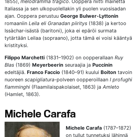
1855),
melodramma tragico
. Ooppera niitti mainetta
Italiassa ja sen ulkopuolellakin yli puolen vuosisadan
ajan. Ooppera perustuu
George Bulwer-Lyttonin
romaaniin
Leila eli Granadan piiritys
(1838) ja kertoo
Issàchar-isästä (baritoni), joka ei epäröi surmata
tytärtään Leilaa (sopraano), jotta tämä ei voisi kääntyä
kristityksi.
Filippo Marchetti
(1831–1902) on oopperallaan
Ruy
Blas
(1869)
Meyerbeerin
seuraajia ja
Puccinin
edeltäjiä.
Franco Faccio
(1840­–91) kuului
Boiton
tavoin
nuoreen
scapigliatura
-polveen oopperoillaan
I profughi
fiamminghi
(Flaamilaispakolaiset, 1863) ja
Amleto
(Hamlet, 1863).
Michele Carafa
Michele Carafa
(1787–1872)
on tullut tunnetuksi lähinnä