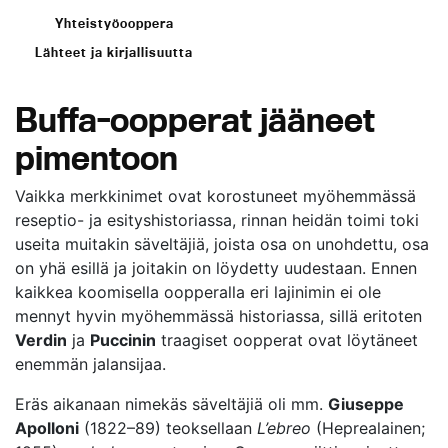
Yhteistyöooppera
Lähteet ja kirjallisuutta
Buffa-oopperat jääneet
pimentoon
Vaikka merkkinimet ovat korostuneet myöhemmässä
reseptio- ja esityshistoriassa, rinnan heidän toimi toki
useita muitakin säveltäjiä, joista osa on unohdettu, osa
on yhä esillä ja joitakin on löydetty uudestaan. Ennen
kaikkea koomisella oopperalla eri lajinimin ei ole
mennyt hyvin myöhemmässä historiassa, sillä eritoten
Verdin
ja
Puccinin
traagiset oopperat ovat löytäneet
enemmän jalansijaa.
Eräs aikanaan nimekäs säveltäjiä oli mm.
Giuseppe
Apolloni
(1822–89) teoksellaan
L’ebreo
(Heprealainen;