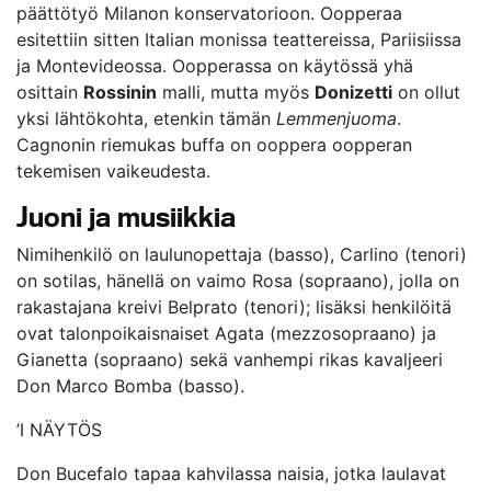
päättötyö Milanon konservatorioon. Oopperaa
esitettiin sitten Italian monissa teattereissa, Pariisiissa
ja Montevideossa. Oopperassa on käytössä yhä
osittain
Rossinin
malli, mutta myös
Donizetti
on ollut
yksi lähtökohta, etenkin tämän
Lemmenjuoma
.
Cagnonin riemukas buffa on ooppera oopperan
tekemisen vaikeudesta.
Juoni ja musiikkia
Nimihenkilö on laulunopettaja (basso), Carlino (tenori)
on sotilas, hänellä on vaimo Rosa (sopraano), jolla on
rakastajana kreivi Belprato (tenori); lisäksi henkilöitä
ovat talonpoikaisnaiset Agata (mezzosopraano) ja
Gianetta (sopraano) sekä vanhempi rikas kavaljeeri
Don Marco Bomba (basso).
’I NÄYTÖS
Don Bucefalo tapaa kahvilassa naisia, jotka laulavat