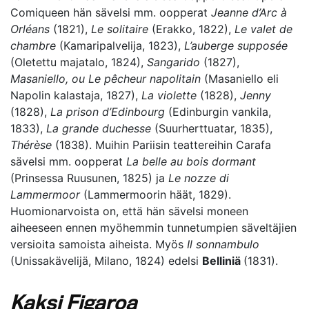
Comiqueen hän sävelsi mm. oopperat
Jeanne d’Arc à
Orléans
(1821),
Le solitaire
(Erakko, 1822),
Le valet de
chambre
(Kamaripalvelija, 1823),
L’auberge supposée
(Oletettu majatalo, 1824),
Sangarido
(1827),
Masaniello, ou Le pêcheur napolitain
(Masaniello eli
Napolin kalastaja, 1827),
La violette
(1828),
Jenny
(1828),
La prison d’Edinbourg
(Edinburgin vankila,
1833),
La grande duchesse
(Suurherttuatar, 1835),
Thérèse
(1838). Muihin Pariisin teattereihin Carafa
sävelsi mm. oopperat
La belle au bois dormant
(Prinsessa Ruusunen, 1825) ja
Le nozze di
Lammermoor
(Lammermoorin häät, 1829).
Huomionarvoista on, että hän sävelsi moneen
aiheeseen ennen myöhemmin tunnetumpien säveltäjien
versioita samoista aiheista. Myös
Il sonnambulo
(Unissakävelijä, Milano, 1824) edelsi
Belliniä
(1831).
Kaksi Figaroa