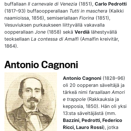
buffallaan
Il carnevale di Venezia
(1851),
Carlo Pedrotti
(1817–93) buffaoopperallaan
Tutti in maschera
(Kaikki
naamioissa, 1856), semiseriallaan
Fiorina
(1851),
Vesuviuksen purkaukseen liittyvällä vakavalla
oopperallaan
Jone
(1858) sekä
Verdiä
lähestyvällä
teoksellaan
La contessa di Amalfi
(Amalfin kreivitär,
1864).
Antonio Cagnoni
Antonio Cagnoni
(1828–96)
oli 20 oopperan säveltäjä ja
tärkeä nimi
farsallaan
Amori
e trappole
(Rakkauksia ja
kepposia, 1850). Hän oli yksi
13:sta säveltäjästä (mm.
Bazzini, Pedrotti, Federico
Ricci, Lauro Rossi
), jotka