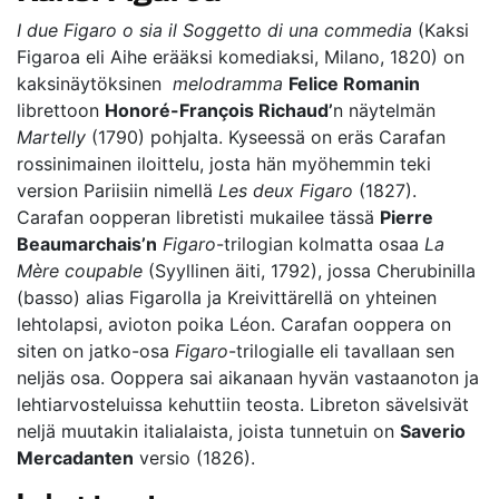
I due Figaro o sia il Soggetto di una commedia
(Kaksi
Figaroa eli Aihe erääksi komediaksi, Milano, 1820) on
kaksinäytöksinen
melodramma
Felice Romanin
librettoon
Honoré-François Richaud’
n näytelmän
Martelly
(1790) pohjalta. Kyseessä on eräs Carafan
rossinimainen iloittelu, josta hän myöhemmin teki
version Pariisiin nimellä
Les deux Figaro
(1827).
Carafan oopperan libretisti mukailee tässä
Pierre
Beaumarchais’n
Figaro
-trilogian kolmatta osaa
La
Mère coupable
(Syyllinen äiti, 1792), jossa Cherubinilla
(basso) alias Figarolla ja Kreivittärellä on yhteinen
lehtolapsi, avioton poika Léon. Carafan ooppera on
siten on jatko-osa
Figaro
-trilogialle eli tavallaan sen
neljäs osa. Ooppera sai aikanaan hyvän vastaanoton ja
lehtiarvosteluissa kehuttiin teosta. Libreton sävelsivät
neljä muutakin italialaista, joista tunnetuin on
Saverio
Mercadanten
versio (1826).