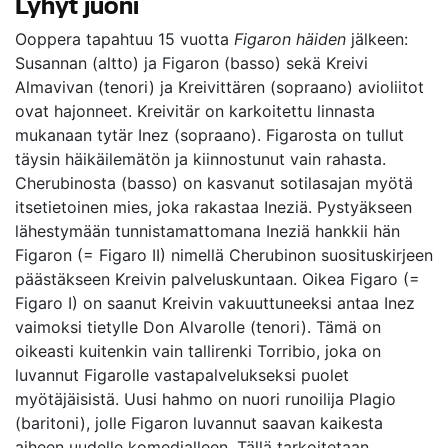
Lyhyt juoni
Ooppera tapahtuu 15 vuotta
Figaron häiden
jälkeen:
Susannan (altto) ja Figaron (basso) sekä Kreivi
Almavivan (tenori) ja Kreivittären (sopraano) avioliitot
ovat hajonneet. Kreivitär on karkoitettu linnasta
mukanaan tytär Inez (sopraano). Figarosta on tullut
täysin häikäilemätön ja kiinnostunut vain rahasta.
Cherubinosta (basso) on kasvanut sotilasajan myötä
itsetietoinen mies, joka rakastaa Ineziä. Pystyäkseen
lähestymään tunnistamattomana Ineziä hankkii hän
Figaron (= Figaro II) nimellä Cherubinon suosituskirjeen
päästäkseen Kreivin palveluskuntaan. Oikea Figaro (=
Figaro I) on saanut Kreivin vakuuttuneeksi antaa Inez
vaimoksi tietylle Don Alvarolle (tenori). Tämä on
oikeasti kuitenkin vain tallirenki Torribio, joka on
luvannut Figarolle vastapalvelukseksi puolet
myötäjäisistä. Uusi hahmo on nuori runoilija Plagio
(baritoni), jolle Figaron luvannut saavan kaikesta
aiheen uudelle komedialleen. Tällä tarkoitetaan