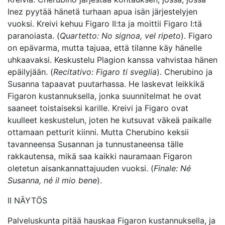
Inez pyytää hänetä turhaan apua isän järjestelyjen
vuoksi. Kreivi kehuu Figaro II:ta ja moittii Figaro I:tä
paranoiasta. (
Quartetto: No signoa, vel ripeto
). Figaro
on epävarma, mutta tajuaa, että tilanne käy hänelle
uhkaavaksi. Keskustelu Plagion kanssa vahvistaa hänen
epäilyjään. (
Recitativo: Figaro ti sveglia
). Cherubino ja
Susanna tapaavat puutarhassa. He laskevat leikkikä
Figaron kustannuksella, jonka suunnitelmat he ovat
saaneet toistaiseksi karille. Kreivi ja Figaro ovat
kuulleet keskustelun, joten he kutsuvat väkeä paikalle
ottamaan petturit kiinni. Mutta Cherubino keksii
tavanneensa Susannan ja tunnustaneensa tälle
rakkautensa, mikä saa kaikki nauramaan Figaron
oletetun aisankannattajuuden vuoksi. (
Finale: Né
Susanna, né il mio bene
).
II NÄYTÖS
Palveluskunta pitää hauskaa Figaron kustannuksella, ja