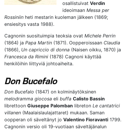
osallistuivat
Verdin
ideoimaan
Messa per
Rossiniin
heti mestarin kuoleman jälkeen (1869;
ensiesitys vasta 1988).
Cagnonin suosituimpia teoksia ovat
Michele Perrin
(1864) ja
Papa Martin
(1871). Oopperoissaan
Claudia
(1866),
Un capriccio di donna
(Naisen oikku, 1870) ja
Francesca da Rimini
(1878) Cagnoni käyttää
henkilöihin liittyviä johtoaiheita.
Don Bucefalo
Don Bucefalo
(1847) on kolminäytöksinen
melodramma giocosa
eli
buffa
Calisto Bassin
librettoon
Giuseppe Palomban
libreton
Le cantatrici
villanen
(Maalaislaulajattaret) mukaan. Saman
oopperan oli säveltänyt jo
Valentino Fioravanti
1799.
Cagnonin versio oli 19-vuotiaan säveltäjänalun