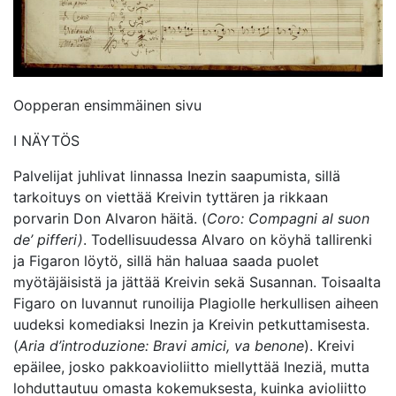
Oopperan ensimmäinen sivu
I NÄYTÖS
Palvelijat juhlivat linnassa Inezin saapumista, sillä
tarkoituys on viettää Kreivin tyttären ja rikkaan
porvarin Don Alvaron häitä. (
Coro: Compagni al suon
de’ pifferi)
. Todellisuudessa Alvaro on köyhä tallirenki
ja Figaron löytö, sillä hän haluaa saada puolet
myötäjäisistä ja jättää Kreivin sekä Susannan. Toisaalta
Figaro on luvannut runoilija Plagiolle herkullisen aiheen
uudeksi komediaksi Inezin ja Kreivin petkuttamisesta.
(
Aria d’introduzione: Bravi amici, va benone
). Kreivi
epäilee, josko pakkoavioliitto miellyttää Ineziä, mutta
lohduttautuu omasta kokemuksesta, kuinka avioliitto