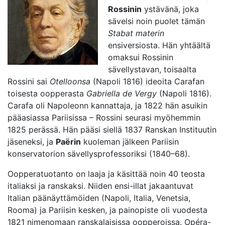
Rossinin
ystävänä, joka
sävelsi noin puolet tämän
Stabat materin
ensiversiosta. Hän yhtäältä
omaksui Rossinin
sävellystavan, toisaalta
Rossini sai
Otelloonsa
(Napoli 1816) ideoita Carafan
toisesta oopperasta
Gabriella de Vergy
(Napoli 1816).
Carafa oli Napoleonn kannattaja, ja 1822 hän asuikin
pääasiassa Pariisissa – Rossini seurasi myöhemmin
1825 perässä. Hän pääsi siellä 1837 Ranskan Instituutin
jäseneksi, ja
Paërin
kuoleman jälkeen Pariisin
konservatorion sävellysprofessoriksi (1840–68).
Oopperatuotanto on laaja ja käsittää noin 40 teosta
italiaksi ja ranskaksi. Niiden ensi-illat jakaantuvat
Italian päänäyttämöiden (Napoli, Italia, Venetsia,
Rooma) ja Pariisin kesken, ja painopiste oli vuodesta
1821 nimenomaan ranskalaisissa oopperoissa. Opéra-