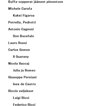
Buffa-oopperat jääneet pimentoon
Michele Carafa
Kaksi Figaroa
Petrella, Pedrotti
Antonio Cagnoni
Don Bucefalo
Lauro Rossi
Carlos Gomes
Il Guarany
Nicola Vaccaj
Julia ja Romeo
Giuseppe Persiani
Ines de Castro
Riccin veljekset
Luigi Ricci
Federico Ricci