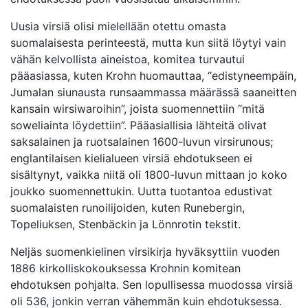
Uusia virsiä olisi mielellään otettu omasta
suomalaisesta perinteestä, mutta kun siitä löytyi vain
vähän kelvollista aineistoa, komitea turvautui
pääasiassa, kuten Krohn huomauttaa, “edistyneempäin,
Jumalan siunausta runsaammassa määrässä saaneitten
kansain wirsiwaroihin”, joista suomennettiin “mitä
soweliainta löydettiin”. Pääasiallisia lähteitä olivat
saksalainen ja ruotsalainen 1600-luvun virsirunous;
englantilaisen kielialueen virsiä ehdotukseen ei
sisältynyt, vaikka niitä oli 1800-luvun mittaan jo koko
joukko suomennettukin. Uutta tuotantoa edustivat
suomalaisten runoilijoiden, kuten Runebergin,
Topeliuksen, Stenbäckin ja Lönnrotin tekstit.
Neljäs suomenkielinen virsikirja hyväksyttiin vuoden
1886 kirkolliskokouksessa Krohnin komitean
ehdotuksen pohjalta. Sen lopullisessa muodossa virsiä
oli 536, jonkin verran vähemmän kuin ehdotuksessa.