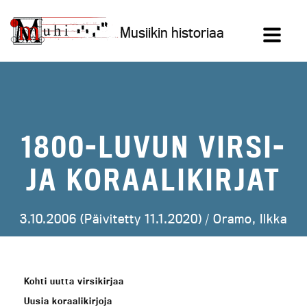
Siirry
sisältöön
Musiikin historiaa
1800-LUVUN VIRSI-
JA KORAALIKIRJAT
3.10.2006 (Päivitetty 11.1.2020) /
Oramo, Ilkka
Kohti uutta virsikirjaa
Uusia koraalikirjoja