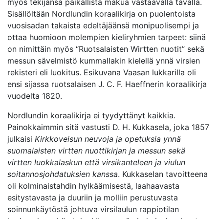
myös tekijänsä paikallista makua vastaavalla tavalla.
Sisällöltään Nordlundin koraalikirja on puolentoista
vuosisadan takaista edeltäjäänsä monipuolisempi ja
ottaa huomioon molempien kieliryhmien tarpeet: siinä
on nimittäin myös “Ruotsalaisten Wirtten nuotit” sekä
messun sävelmistö kummallakin kielellä ynnä virsien
rekisteri eli luokitus. Esikuvana Vaasan lukkarilla oli
ensi sijassa ruotsalaisen J. C. F. Haeffnerin koraalikirja
vuodelta 1820.
Nordlundin koraalikirja ei tyydyttänyt kaikkia.
Painokkaimmin sitä vastusti D. H. Kukkasela, joka 1857
julkaisi
Kirkkoveisun neuvoja ja opetuksia ynnä
suomalaisten virtten nuottikirjan ja messun sekä
virtten luokkalaskun että virsikanteleen ja viulun
soitannosjohdatuksien kanssa
. Kukkaselan tavoitteena
oli kolminaistahdin hylkäämisestä, laahaavasta
esitystavasta ja duuriin ja molliin perustuvasta
soinnunkäytöstä johtuva virsilaulun rappiotilan