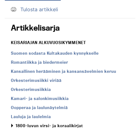
Tulosta artikkeli
Artikkelisarja
KEISARIAJAN ALKUVUOSIKYMMENET
Suomen sodasta Kultakauden kynnykselle
Romantiikka ja biedermeier
Kansallinen herääminen ja kansansävelmien keruu
Orkesterimusiikki viriää
Orkesterimusiikkia
Kamari- ja salonkimusiikkia
Oopperaa ja laulunäytelmiä
Lauluja ja laulelmia
1800-luvun virsi- ja koraalikirjat