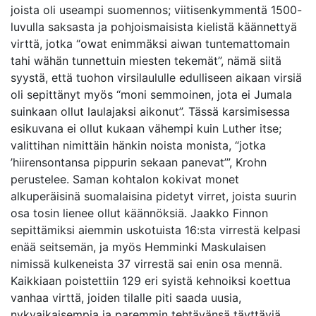
joista oli useampi suomennos; viitisenkymmentä 1500-
luvulla saksasta ja pohjoismaisista kielistä käännettyä
virttä, jotka “owat enimmäksi aiwan tuntemattomain
tahi wähän tunnettuin miesten tekemät”, nämä siitä
syystä, että tuohon virsilaululle edulliseen aikaan virsiä
oli sepittänyt myös “moni semmoinen, jota ei Jumala
suinkaan ollut laulajaksi aikonut”. Tässä karsimisessa
esikuvana ei ollut kukaan vähempi kuin Luther itse;
valittihan nimittäin hänkin noista monista, “jotka
’hiirensontansa pippurin sekaan panevat’”, Krohn
perustelee. Saman kohtalon kokivat monet
alkuperäisinä suomalaisina pidetyt virret, joista suurin
osa tosin lienee ollut käännöksiä. Jaakko Finnon
sepittämiksi aiemmin uskotuista 16:sta virrestä kelpasi
enää seitsemän, ja myös Hemminki Maskulaisen
nimissä kulkeneista 37 virrestä sai enin osa mennä.
Kaikkiaan poistettiin 129 eri syistä kehnoiksi koettua
vanhaa virttä, joiden tilalle piti saada uusia,
nykyaikaisempia ja paremmin tehtävänsä täyttäviä.