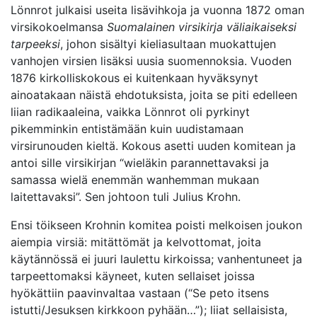
Lönnrot julkaisi useita lisävihkoja ja vuonna 1872 oman
virsikokoelmansa
Suomalainen virsikirja väliaikaiseksi
tarpeeksi
, johon sisältyi kieliasultaan muokattujen
vanhojen virsien lisäksi uusia suomennoksia. Vuoden
1876 kirkolliskokous ei kuitenkaan hyväksynyt
ainoatakaan näistä ehdotuksista, joita se piti edelleen
liian radikaaleina, vaikka Lönnrot oli pyrkinyt
pikemminkin entistämään kuin uudistamaan
virsirunouden kieltä. Kokous asetti uuden komitean ja
antoi sille virsikirjan “wieläkin parannettavaksi ja
samassa wielä enemmän wanhemman mukaan
laitettavaksi”. Sen johtoon tuli Julius Krohn.
Ensi töikseen Krohnin komitea poisti melkoisen joukon
aiempia virsiä: mitättömät ja kelvottomat, joita
käytännössä ei juuri laulettu kirkoissa; vanhentuneet ja
tarpeettomaksi käyneet, kuten sellaiset joissa
hyökättiin paavinvaltaa vastaan (“Se peto itsens
istutti/Jesuksen kirkkoon pyhään…”); liiat sellaisista,