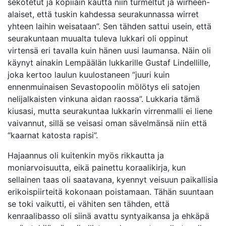
sekotetut ja kopiiain kautta niin turmeltut ja wirheen-
alaiset, että tuskin kahdessa seurakunnassa wirret
yhteen laihin weisataan”. Sen tähden sattui usein, että
seurakuntaan muualta tuleva lukkari oli oppinut
virtensä eri tavalla kuin hänen uusi laumansa. Näin oli
käynyt ainakin Lempäälän lukkarille Gustaf Lindellille,
joka kertoo laulun kuulostaneen “juuri kuin
ennenmuinaisen Sevastopoolin mölötys eli satojen
nelijalkaisten vinkuna aidan raossa”. Lukkaria tämä
kiusasi, mutta seurakuntaa lukkarin virrenmalli ei liene
vaivannut, sillä se veisasi oman sävelmänsä niin että
“kaarnat katosta rapisi”.
Hajaannus oli kuitenkin myös rikkautta ja
moniarvoisuutta, eikä painettu koraalikirja, kun
sellainen taas oli saatavana, kyennyt veisuun paikallisia
erikoispiirteitä kokonaan poistamaan. Tähän suuntaan
se toki vaikutti, ei vähiten sen tähden, että
kenraalibasso oli siinä avattu syntyaikansa ja ehkäpä