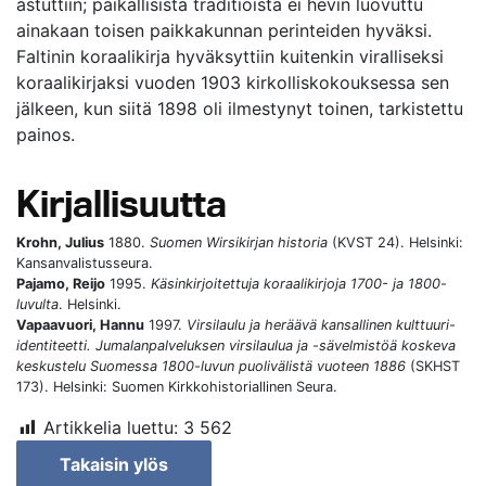
astuttiin; paikallisista traditioista ei hevin luovuttu
ainakaan toisen paikkakunnan perinteiden hyväksi.
Faltinin koraalikirja hyväksyttiin kuitenkin viralliseksi
koraalikirjaksi vuoden 1903 kirkolliskokouksessa sen
jälkeen, kun siitä 1898 oli ilmestynyt toinen, tarkistettu
painos.
Kirjallisuutta
Krohn, Julius
1880.
Suomen Wirsikirjan historia
(KVST 24). Helsinki:
Kansanvalistusseura.
Pajamo, Reijo
1995.
Käsinkirjoitettuja koraalikirjoja 1700- ja 1800-
luvulta
. Helsinki.
Vapaavuori, Hannu
1997.
Virsilaulu ja heräävä kansallinen kulttuuri-
identiteetti. Jumalanpalveluksen virsilaulua ja -sävelmistöä koskeva
keskustelu Suomessa 1800-luvun puolivälistä vuoteen 1886
(SKHST
173). Helsinki: Suomen Kirkkohistoriallinen Seura.
Artikkelia luettu:
3 562
Takaisin ylös