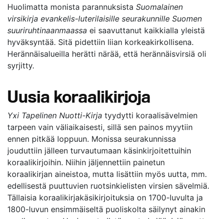
Huolimatta monista parannuksista
Suomalainen
virsikirja evankelis-luterilaisille seurakunnille Suomen
suuriruhtinaanmaassa
ei saavuttanut kaikkialla yleistä
hyväksyntää. Sitä pidettiin liian korkeakirkollisena.
Herännäisalueilla herätti närää, että herännäisvirsiä oli
syrjitty.
Uusia koraalikirjoja
Yxi Tapelinen Nuotti-Kirja
tyydytti koraalisävelmien
tarpeen vain väliaikaisesti, sillä sen painos myytiin
ennen pitkää loppuun. Monissa seurakunnissa
jouduttiin jälleen turvautumaan käsinkirjoitettuihin
koraalikirjoihin. Niihin jäljennettiin painetun
koraalikirjan aineistoa, mutta lisättiin myös uutta, mm.
edellisestä puuttuvien ruotsinkielisten virsien sävelmiä.
Tällaisia koraalikirjakäsikirjoituksia on 1700-luvulta ja
1800-luvun ensimmäiseltä puoliskolta säilynyt ainakin