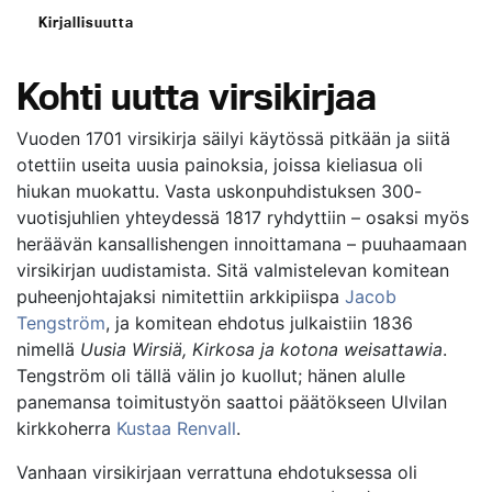
Kirjallisuutta
Kohti uutta virsikirjaa
Vuoden 1701 virsikirja säilyi käytössä pitkään ja siitä
otettiin useita uusia painoksia, joissa kieliasua oli
hiukan muokattu. Vasta uskonpuhdistuksen 300-
vuotisjuhlien yhteydessä 1817 ryhdyttiin – osaksi myös
heräävän kansallishengen innoittamana – puuhaamaan
virsikirjan uudistamista. Sitä valmistelevan komitean
puheenjohtajaksi nimitettiin arkkipiispa
Jacob
Tengström
, ja komitean ehdotus julkaistiin 1836
nimellä
Uusia Wirsiä, Kirkosa ja kotona weisattawia
.
Tengström oli tällä välin jo kuollut; hänen alulle
panemansa toimitustyön saattoi päätökseen Ulvilan
kirkkoherra
Kustaa Renvall
.
Vanhaan virsikirjaan verrattuna ehdotuksessa oli