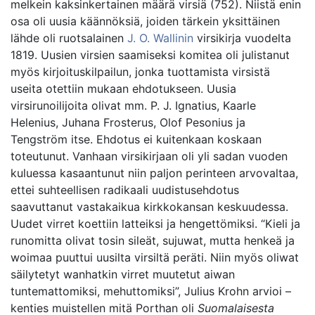
melkein kaksinkertainen määrä virsiä (752). Niistä enin
osa oli uusia käännöksiä, joiden tärkein yksittäinen
lähde oli ruotsalainen
J. O. Wallinin
virsikirja vuodelta
1819. Uusien virsien saamiseksi komitea oli julistanut
myös kirjoituskilpailun, jonka tuottamista virsistä
useita otettiin mukaan ehdotukseen. Uusia
virsirunoilijoita olivat mm. P. J. Ignatius, Kaarle
Helenius, Juhana Frosterus, Olof Pesonius ja
Tengström itse. Ehdotus ei kuitenkaan koskaan
toteutunut. Vanhaan virsikirjaan oli yli sadan vuoden
kuluessa kasaantunut niin paljon perinteen arvovaltaa,
ettei suhteellisen radikaali uudistusehdotus
saavuttanut vastakaikua kirkkokansan keskuudessa.
Uudet virret koettiin latteiksi ja hengettömiksi. “Kieli ja
runomitta olivat tosin sileät, sujuwat, mutta henkeä ja
woimaa puuttui uusilta virsiltä peräti. Niin myös oliwat
säilytetyt wanhatkin virret muutetut aiwan
tuntemattomiksi, mehuttomiksi”, Julius Krohn arvioi –
kenties muistellen mitä Porthan oli
Suomalaisesta