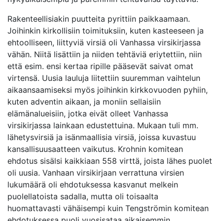
Rakenteellisiakin puutteita pyrittiin paikkaamaan.
Joihinkin kirkollisiin toimituksiin, kuten kasteeseen ja
ehtoolliseen, liittyviä virsiä oli Vanhassa virsikirjassa
vähän. Niitä lisättiin ja niiden tehtäviä eriytettiin, niin
että esim. ensi kertaa ripille pääsevät saivat omat
virtensä. Uusia lauluja liitettiin suuremman vaihtelun
aikaansaamiseksi myös joihinkin kirkkovuoden pyhiin,
kuten adventin aikaan, ja moniin sellaisiin
elämänalueisiin, jotka eivät olleet Vanhassa
virsikirjassa lainkaan edustettuina. Mukaan tuli mm.
lähetysvirsiä ja isänmaallisia virsiä, joissa kuvastuu
kansallisuusaatteen vaikutus. Krohnin komitean
ehdotus sisälsi kaikkiaan 558 virttä, joista lähes puolet
oli uusia. Vanhaan virsikirjaan verrattuna virsien
lukumäärä oli ehdotuksessa kasvanut melkein
puolellatoista sadalla, mutta oli toisaalta
huomattavasti vähäisempi kuin Tengströmin komitean
ehdotuksessa puoli vuosisataa aikaisemmin.