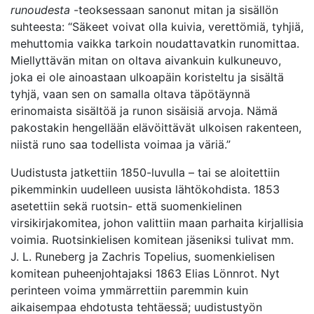
runoudesta
-teoksessaan sanonut mitan ja sisällön
suhteesta: “Säkeet voivat olla kuivia, verettömiä, tyhjiä,
mehuttomia vaikka tarkoin noudattavatkin runomittaa.
Miellyttävän mitan on oltava aivankuin kulkuneuvo,
joka ei ole ainoastaan ulkoapäin koristeltu ja sisältä
tyhjä, vaan sen on samalla oltava täpötäynnä
erinomaista sisältöä ja runon sisäisiä arvoja. Nämä
pakostakin hengellään elävöittävät ulkoisen rakenteen,
niistä runo saa todellista voimaa ja väriä.”
Uudistusta jatkettiin 1850-luvulla – tai se aloitettiin
pikemminkin uudelleen uusista lähtökohdista. 1853
asetettiin sekä ruotsin- että suomenkielinen
virsikirjakomitea, johon valittiin maan parhaita kirjallisia
voimia. Ruotsinkielisen komitean jäseniksi tulivat mm.
J. L. Runeberg ja Zachris Topelius, suomenkielisen
komitean puheenjohtajaksi 1863 Elias Lönnrot. Nyt
perinteen voima ymmärrettiin paremmin kuin
aikaisempaa ehdotusta tehtäessä; uudistustyön