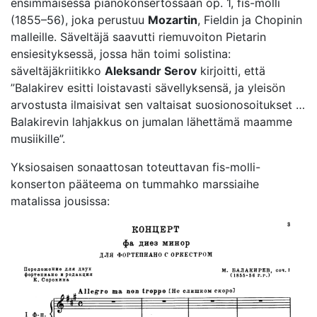
ensimmäisessä pianokonsertossaan op. 1, fis-molli
(1855–56), joka perustuu
Mozartin
, Fieldin ja Chopinin
malleille. Säveltäjä saavutti riemuvoiton Pietarin
ensiesityksessä, jossa hän toimi solistina:
säveltäjäkriitikko
Aleksandr Serov
kirjoitti, että
”Balakirev esitti loistavasti sävellyksensä, ja yleisön
arvostusta ilmaisivat sen valtaisat suosionosoitukset …
Balakirevin lahjakkus on jumalan lähettämä maamme
musiikille”.
Yksiosaisen sonaattosan toteuttavan fis-molli-
konserton pääteema on tummahko marssiaihe
matalissa jousissa: