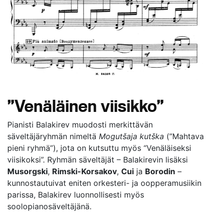
”Venäläinen viisikko”
Pianisti Balakirev muodosti merkittävän
säveltäjäryhmän nimeltä
Mogutšaja kutška
(”Mahtava
pieni ryhmä”), jota on kutsuttu myös “Venäläiseksi
viisikoksi”. Ryhmän säveltäjät – Balakirevin lisäksi
Musorgski
,
Rimski-Korsakov
,
Cui
ja
Borodin
–
kunnostautuivat eniten orkesteri- ja oopperamusiikin
parissa, Balakirev luonnollisesti myös
soolopianosäveltäjänä.