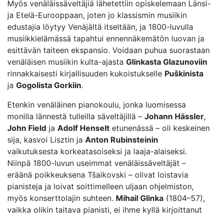
Myös venäläissäveltäjiä lähetettiin opiskelemaan Länsi-
ja Etelä-Eurooppaan, joten jo klassismin musiikin
edustajia löytyy Venäjältä itseltään, ja 1800-luvulla
musiikkielämässä tapahtui ennennäkemätön luovan ja
esittävän taiteen ekspansio. Voidaan puhua suorastaan
venäläisen musiikin kulta-ajasta
Glinkasta Glazunoviin
rinnakkaisesti kirjallisuuden kukoistukselle
Puškinista
ja
Gogolista Gorkiin
.
Etenkin venäläinen pianokoulu, jonka luomisessa
monilla lännestä tulleilla säveltäjillä –
Johann Hässler
,
John Field
ja
Adolf Henselt
etunenässä – oli keskeinen
sija, kasvoi Lisztin ja
Anton Rubinsteinin
vaikutuksesta korkeatasoiseksi ja laaja-alaiseksi.
Niinpä 1800-luvun useimmat venäläissäveltäjät –
eräänä poikkeuksena Tšaikovski – olivat loistavia
pianisteja ja loivat soittimelleen uljaan ohjelmiston,
myös konserttolajin suhteen.
Mihail Glinka
(1804­–57),
vaikka olikin taitava pianisti, ei ihme kyllä kirjoittanut