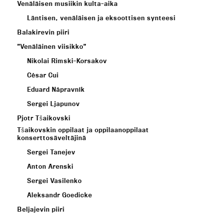
Venäläisen musiikin kulta-aika
Läntisen, venäläisen ja eksoottisen synteesi
Balakirevin piiri
”Venäläinen viisikko”
Nikolai Rimski-Korsakov
César Cui
Eduard Nápravník
Sergei Ljapunov
Pjotr Tšaikovski
Tšaikovskin oppilaat ja oppilaanoppilaat
konserttosäveltäjinä
Sergei Tanejev
Anton Arenski
Sergei Vasilenko
Aleksandr Goedicke
Beljajevin piiri