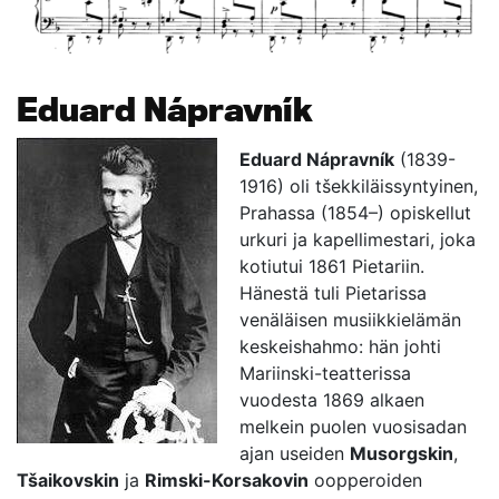
Eduard Nápravník
Eduard Nápravník
(1839-
1916) oli tšekkiläissyntyinen,
Prahassa (1854–) opiskellut
urkuri ja kapellimestari, joka
kotiutui 1861 Pietariin.
Hänestä tuli Pietarissa
venäläisen musiikkielämän
keskeishahmo: hän johti
Mariinski-teatterissa
vuodesta 1869 alkaen
melkein puolen vuosisadan
ajan useiden
Musorgskin
,
Tšaikovskin
ja
Rimski-Korsakovin
oopperoiden