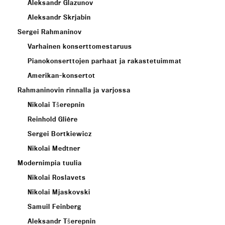
Aleksandr Glazunov
Aleksandr Skrjabin
Sergei Rahmaninov
Varhainen konserttomestaruus
Pianokonserttojen parhaat ja rakastetuimmat
Amerikan-konsertot
Rahmaninovin rinnalla ja varjossa
Nikolai Tšerepnin
Reinhold Gliére
Sergei Bortkiewicz
Nikolai Medtner
Modernimpia tuulia
Nikolai Roslavets
Nikolai Mjaskovski
Samuil Feinberg
Aleksandr Tšerepnin