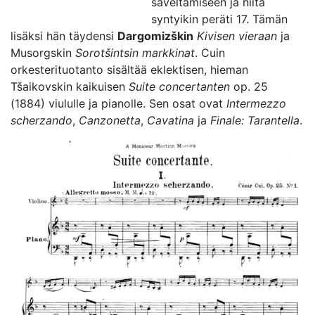
säveltämiseen ja niitä
syntyikin peräti 17. Tämän
lisäksi hän täydensi
Dargomizškin
Kivisen vieraan
ja
Musorgskin
Sorotšintsin markkinat
. Cuin
orkesterituotanto sisältää eklektisen, hieman
Tšaikovskin kaikuisen
Suite concertanten
op. 25
(1884) viululle ja pianolle. Sen osat ovat
Intermezzo
scherzando
,
Canzonetta
,
Cavatina
ja
Finale: Tarantella
.