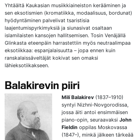
Yhtäältä Kaukasian musiikkiaineiston kerääminen ja
sen eksotismien (kromatiikka, modaalisuus, bordunat)
hyödyntäminen palvelivat tsaristisia
laajentumispyrkimyksiä ja siunasivat osaltaan
islamilaisten kansojen hallitsemisen. Tosin Venäjällä
Glinkasta eteenpäin harrastettiin myös neutraalimpaa
eksotiikkaa: espanjalaisuutta – jopa ennen kuin
ranskalaissäveltäjät kokivat sen omaksi
lähieksotiikakseen.
Balakirevin piiri
Milí Balakirev
(1837–1910)
syntyi Nizhni-Novgorodissa,
jossa äiti antoi ensimmäisen
piano-opin, seuraavaksi
John
Fieldin
oppilas Moskovassa
(1847–), minkä jälkeen tärkeää