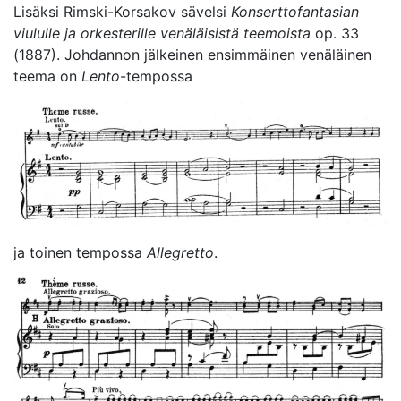
Lisäksi Rimski-Korsakov sävelsi
Konserttofantasian
viululle ja orkesterille venäläisistä teemoista
op. 33
(1887). Johdannon jälkeinen ensimmäinen venäläinen
teema on
Lento
-tempossa
ja toinen tempossa
Allegretto
.