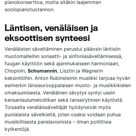
pianokonserttoa, mutta sitäkin laajemman
soolopianotuotannon.
Läntisen, venäläisen ja
eksoottisen synteesi
Venäläisten säveltäminen perustui pääosin läntisiin
muotomalleihin sonaatti- ja sinfoniasäveltämisessä,
fuugan käyttöön sekä ajanmukaiseen harmoniaan,
Chopinin,
Schumannin
, Lisztin ja Wagnerin
keksintöihin. Anton Rubinsteinin musiikki tarjoaa hyvän
esimerkin länsieurooppalaisen muoto- ja musiikkikielen
omaksumisesta. Venäläinen sävytys syntyi usein
kansanlaulumelodiikan sekä tanssirytmien käytöstä.
Toisaalta venäläissäveltäjät hyödynsivät myös
puolalaista sävelkieltä, joten osaksi voidaan puhua
musiikillisesta panslavismista – ilman poliittisia
kytkentöjä.