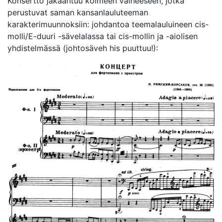
Konsertto jakaantuu kolmeen vaiheeseen, jotka
perustuvat saman kansanlauluteeman
karakterimuunnoksiin: johdantoa teemalauluineen cis-
molli/E-duuri -sävelalassa tai cis-mollin ja -aiolisen
yhdistelmässä (johtosäveh his puuttuu!):