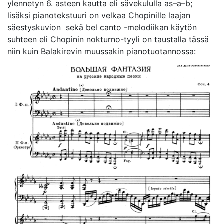
ylennetyn 6. asteen kautta eli sävekululla as–a–b;
lisäksi pianotekstuuri on velkaa Chopinille laajan
säestyskuvion sekä bel canto -melodiikan käytön
suhteen eli Chopinin nokturno-tyyli on taustalla tässä
niin kuin Balakirevin muussakin pianotuotannossa: