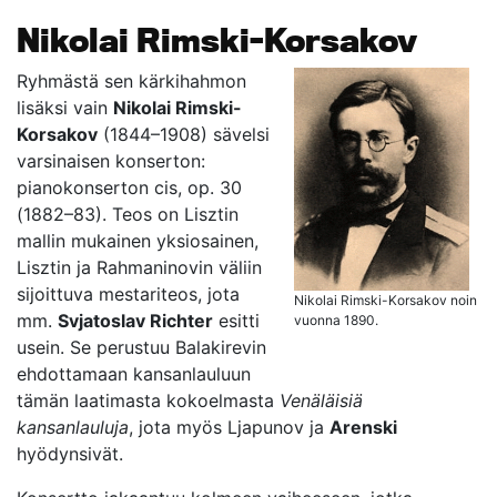
Nikolai Rimski-Korsakov
Ryhmästä sen kärkihahmon
lisäksi vain
Nikolai Rimski-
Korsakov
(1844–1908) sävelsi
varsinaisen konserton:
pianokonserton cis, op. 30
(1882–83). Teos on Lisztin
mallin mukainen yksiosainen,
Lisztin ja Rahmaninovin väliin
sijoittuva mestariteos, jota
Nikolai Rimski-Korsakov noin
mm.
Svjatoslav Richter
esitti
vuonna 1890.
usein. Se perustuu Balakirevin
ehdottamaan kansanlauluun
tämän laatimasta kokoelmasta
Venäläisiä
kansanlauluja
, jota myös Ljapunov ja
Arenski
hyödynsivät.