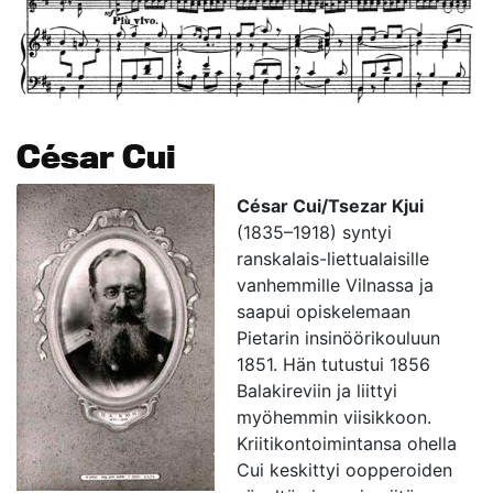
César Cui
César Cui/Tsezar Kjui
(1835–1918) syntyi
ranskalais-liettualaisille
vanhemmille Vilnassa ja
saapui opiskelemaan
Pietarin insinöörikouluun
1851. Hän tutustui 1856
Balakireviin ja liittyi
myöhemmin viisikkoon.
Kriitikontoimintansa ohella
Cui keskittyi oopperoiden