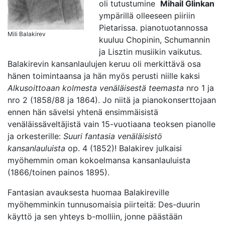
oli tutustumine
Mihail Glinkan
ympärillä olleeseen piiriin
Pietarissa. pianotuotannossa
Mili Balakirev
kuuluu Chopinin, Schumannin
ja Lisztin musiikin vaikutus.
Balakirevin kansanlaulujen keruu oli merkittävä osa
hänen toimintaansa ja hän myös perusti niille kaksi
Alkusoittoaan kolmesta venäläisestä teemasta
nro 1 ja
nro 2 (1858/88 ja 1864). Jo niitä ja pianokonserttojaan
ennen hän sävelsi yhtenä ensimmäisistä
venäläissäveltäjistä vain 15-vuotiaana teoksen pianolle
ja orkesterille:
Suuri fantasia venäläisistö
kansanlauluista
op. 4 (1852)! Balakirev julkaisi
myöhemmin oman kokoelmansa kansanlauluista
(1866/toinen painos 1895).
Fantasian avauksesta huomaa Balakireville
myöhemminkin tunnusomaisia piirteitä: Des-duurin
käyttö ja sen yhteys b-molliin, jonne päästään