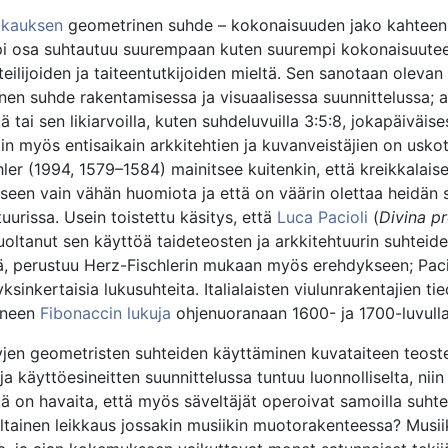
ikkauksen
geometrinen suhde – kokonaisuuden jako kahteen 
pi osa suhtautuu suurempaan kuten suurempi kokonaisuute
teilijoiden ja taiteentutkijoiden mieltä. Sen sanotaan olevan
nen suhde rakentamisessa ja visuaalisessa suunnittelussa; a
lä tai sen likiarvoilla, kuten suhdeluvuilla 3:5:8, jokapäiväis
in myös entisaikain arkkitehtien ja kuvanveistäjien on usko
ler (1994, 1579–1584) mainitsee kuitenkin, että kreikkalaiset
seen vain vähän huomiota ja että on väärin olettaa heidän 
tuurissa. Usein toistettu käsitys, että
Luca Pacioli
(
Divina p
puoltanut sen käyttöä taideteosten ja arkkitehtuurin suhteid
ä, perustuu Herz-Fischlerin mukaan myös erehdykseen; Pacio
ksinkertaisia lukusuhteita. Italialaisten viulunrakentajien t
äneen
Fibonaccin lukuja
ohjenuoranaan 1600- ja 1700-luvulla
jen geometristen suhteiden käyttäminen kuvataiteen teost
a käyttöesineitten suunnittelussa tuntuu luonnolliselta, niin
ä on havaita, että myös säveltäjät operoivat samoilla suhtei
ultainen leikkaus jossakin musiikin muotorakenteessa? Musii