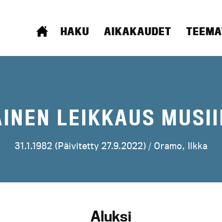
ETUSIVU
HAKU
AIKAKAUDET
TEEMA
AINEN LEIKKAUS MUSII
31.1.1982 (Päivitetty 27.9.2022) /
Oramo, Ilkka
Aluksi