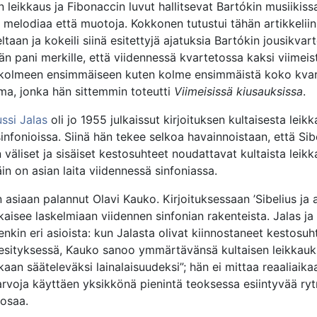
n leikkaus ja Fibonaccin luvut hallitsevat Bartókin musiikiss
 melodiaa että muotoja. Kokkonen tutustui tähän artikkeliin 
taan ja kokeili siinä esitettyjä ajatuksia Bartókin jousikvar
Hän pani merkille, että viidennessä kvartetossa kaksi viimei
 kolmeen ensimmäiseen kuten kolme ensimmäistä koko kvar
a, jonka hän sittemmin toteutti
Viimeisissä kiusauksissa
.
ssi Jalas
oli jo 1955 julkaissut kirjoituksen kultaisesta leik
infonioissa. Siinä hän tekee selkoa havainnoistaan, että Sib
 väliset ja sisäiset kestosuhteet noudattavat kultaista leikk
in on asian laita viidennessä sinfoniassa.
 asiaan palannut Olavi Kauko. Kirjoituksessaan ’Sibelius ja 
lkaisee laskelmiaan viidennen sinfonian rakenteista. Jalas j
nkin eri asioista: kun Jalasta olivat kiinnostaneet kestosuh
 esityksessä, Kauko sanoo ymmärtävänsä kultaisen leikkau
aan sääteleväksi lainalaisuudeksi”; hän ei mittaa reaaliaika
arvoja käyttäen yksikkönä pienintä teoksessa esiintyvää ry
osaa.