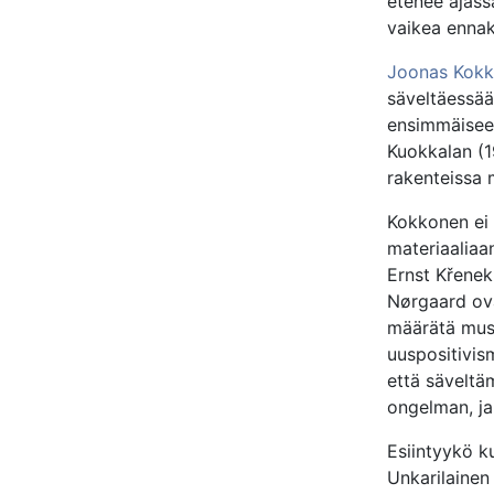
etenee ajass
vaikea ennako
Joonas Kok
säveltäessää
ensimmäisee
Kuokkalan (1
rakenteissa 
Kokkonen ei 
materiaaliaa
Ernst Křenek
Nørgaard ova
määrätä musi
uuspositivism
että säveltäm
ongelman, ja 
Esiintyykö k
Unkarilainen 