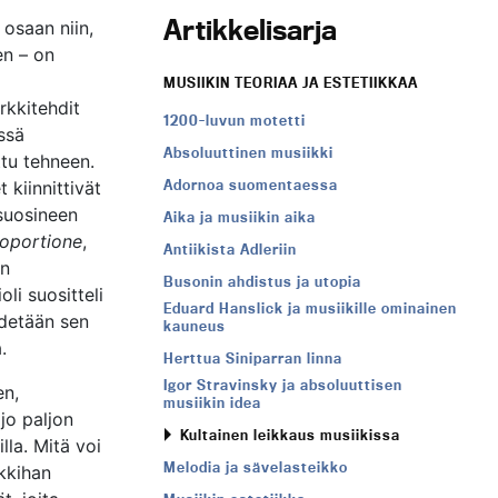
Artikkelisarja
osaan niin,
en – on
MUSIIKIN TEORIAA JA ESTETIIKKAA
rkkitehdit
1200-luvun motetti
essä
Absoluuttinen musiikki
ttu tehneen.
Adornoa suomentaessa
 kiinnittivät
suosineen
Aika ja musiikin aika
roportione
,
Antiikista Adleriin
en
Busonin ahdistus ja utopia
li suositteli
Eduard Hanslick ja musiikille ominainen
iedetään sen
kauneus
.
Herttua Siniparran linna
Igor Stravinsky ja absoluuttisen
en,
musiikin idea
 jo paljon
Kultainen leikkaus musiikissa
lla. Mitä voi
Melodia ja sävelasteikko
kkihan