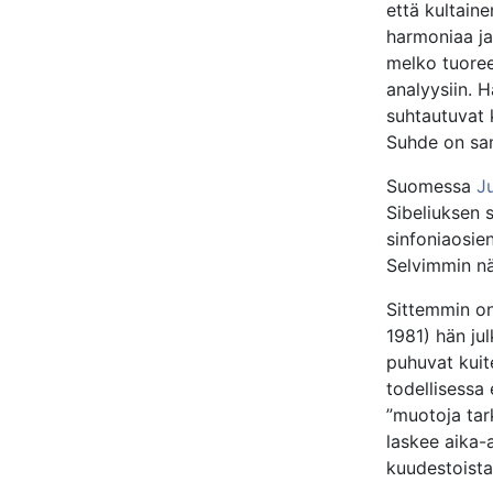
että kultaine
harmoniaa ja
melko tuoreel
analyysiin. 
suhtautuvat
Suhde on sam
Suomessa
Ju
Sibeliuksen s
sinfoniaosien
Selvimmin nä
Sittemmin on
1981) hän ju
puhuvat kuite
todellisessa
”muotoja tark
laskee aika-
kuudestoista