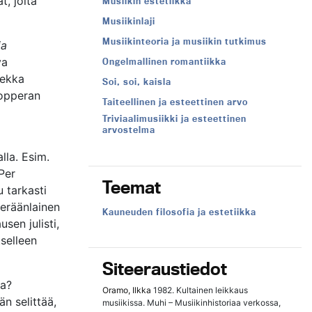
t, joita
Musiikin estetiikka
Musiikinlaji
Musiikinteoria ja musiikin tutkimus
ia
va
Ongelmallinen romantiikka
Pekka
Soi, soi, kaisla
oopperan
Taiteellinen ja esteettinen arvo
Triviaalimusiikki ja esteettinen
arvostelma
lla. Esim.
Per
Teemat
 tarkasti
 eräänlainen
Teema:
Kauneuden filosofia ja estetiikka
sen julisti,
tselleen
Siteeraustiedot
sa?
Oramo, Ilkka
1982. Kultainen leikkaus
än selittää,
musiikissa. Muhi – Musiikinhistoriaa verkossa,