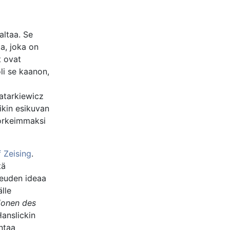
altaa. Se
a, joka on
t ovat
li se kaanon,
Tatarkiewicz
ikin esikuvan
korkeimmaksi
 Zeising
.
tä
neuden ideaa
älle
ionen des
anslickin
ntaa