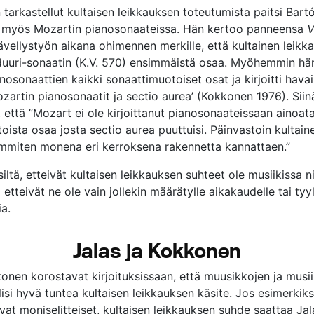
tarkastellut kultaisen leikkauksen toteutumista paitsi Bart
a myös Mozartin pianosonaateissa. Hän kertoo panneensa
V
vellystyön aikana ohimennen merkille, että kultainen leikka
uuri-sonaatin (K.V. 570) ensimmäistä osaa. Myöhemmin hän
nosonaattien kaikki sonaattimuotoiset osat ja kirjoitti hava
ozartin pianosonaatit ja sectio aurea’ (Kokkonen 1976). Siin
 että ”Mozart ei ole kirjoittanut pianosonaateissaan ainoat
oista osaa josta sectio aurea puuttuisi. Päinvastoin kultain
immiten monena eri kerroksena rakennetta kannattaen.”
siltä, etteivät kultaisen leikkauksen suhteet ole musiikissa n
a etteivät ne ole vain jollekin määrätylle aikakaudelle tai tyyl
a.
Jalas ja Kokkonen
konen korostavat kirjoituksissaan, että muusikkojen ja musii
lisi hyvä tuntea kultaisen leikkauksen käsite. Jos esimerkik
vat moniselitteiset, kultaisen leikkauksen suhde saattaa Ja