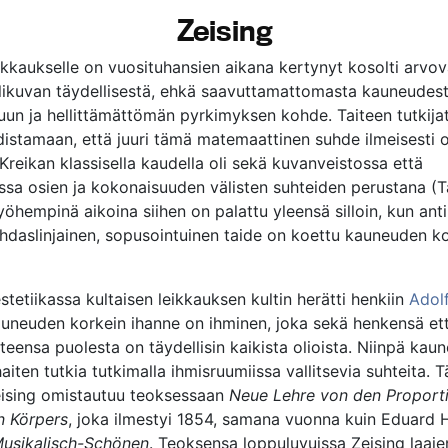
Zeising
eikkaukselle on vuosituhansien aikana kertynyt kosolti arvov
likuvan täydellisestä, ehkä saavuttamattomasta kauneudest
uun ja hellittämättömän pyrkimyksen kohde. Taiteen tutkija
distamaan, että juuri tämä matemaattinen suhde ilmeisesti o
 Kreikan klassisella kaudella oli sekä kuvanveistossa että
issa osien ja kokonaisuuden välisten suhteiden perustana (
öhempinä aikoina siihen on palattu yleensä silloin, kun anti
daslinjainen, sopusointuinen taide on koettu kauneuden 
tetiikassa kultaisen leikkauksen kultin herätti henkiin
Adolf
kauneuden korkein ihanne on ihminen, joka sekä henkensä et
teensa puolesta on täydellisin kaikista olioista. Niinpä kau
iten tutkia tutkimalla ihmisruumiissa vallitsevia suhteita. T
eising omistautuu teoksessaan
Neue Lehre von den Proport
n Körpers
, joka ilmestyi 1854, samana vuonna kuin Eduard H
usikalisch-Schönen
. Teoksensa loppuluvuissa Zeising laaje