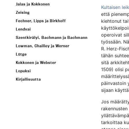
Jalas ja Kokkonen
Kultaisen le
Zeising
että pienem
kiehtonut tai
Fechner, Lipps ja Birkhoff
käyttökelpoi
Lendvai
operoivat sil
Szentkirályi, Bachmann ja Bachmann
työssään. Nä
Lowman, Chailley ja Werner
R. Herz-Fisch
Lütge
tähän suhtee
sitä arkkiteh
Kokkonen ja Webster
1509) olisi 
Lopuksi
määrittelyss
Kirjallisuutta
päinvastoin y
sijaan käytt
Jos määrätty
rakennusten j
yllättävämpä
tarkoittaa k