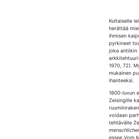
Kultaiselle l
herättää mie
ihmisen kaip
pyrkineet to
joka antiikin
arkkitehtuur
1970, 72). My
mukainen puh
ihanteeksi.
1800-luvun es
Zeisingille 
ruumiinraken
voidaan parha
tehtävälle Z
menschliche
essee
Vom M