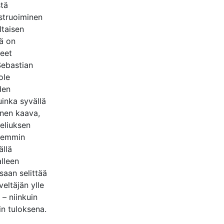
stä
struoiminen
ltaisen
lä on
teet
Sebastian
ole
den
uinka syvällä
inen kaava,
beliuksen
rkemmin
ällä
alleen
saan selittää
eltäjän ylle
 – niinkuin
in tuloksena.