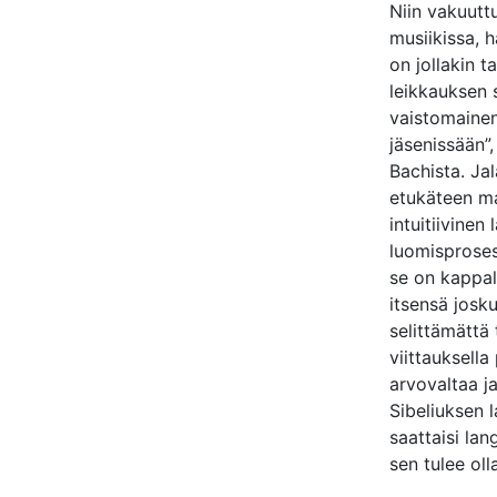
Niin vakuutt
musiikissa, 
on jollakin t
leikkauksen s
vaistomainen 
jäsenissään”
Bachista. Jal
etukäteen ma
intuitiivinen
luomisproses
se on kappal
itsensä josk
selittämättä 
viittauksell
arvovaltaa j
Sibeliuksen 
saattaisi lan
sen tulee ol