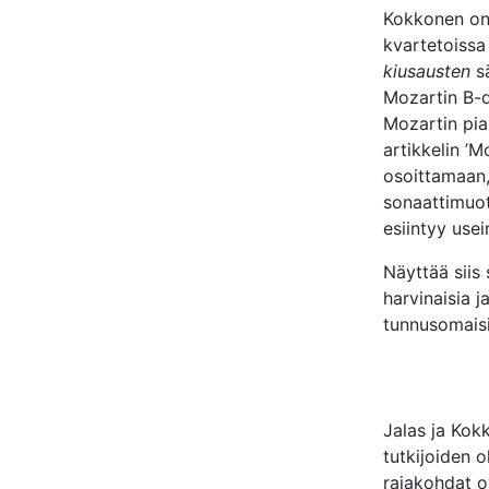
Kokkonen on 
kvartetoiss
kiusausten
sä
Mozartin B-d
Mozartin pia
artikkelin ’M
osoittamaan,
sonaattimuot
esiintyy use
Näyttää siis 
harvinaisia j
tunnusomaisi
Jalas ja Kok
tutkijoiden o
rajakohdat o