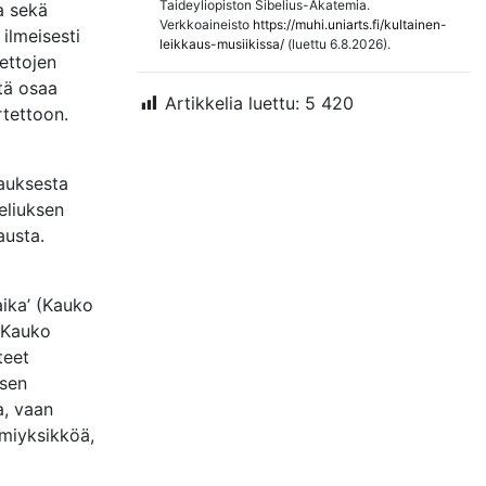
Taideyliopiston Sibelius-Akatemia.
a sekä
Verkkoaineisto
https://muhi.uniarts.fi/kultainen-
ilmeisesti
leikkaus-musiikissa/
(luettu 6.8.2026).
tettojen
stä osaa
Artikkelia luettu:
5 420
tettoon.
kauksesta
eliuksen
austa.
aika’ (Kauko
a Kauko
teet
ksen
a, vaan
tmiyksikköä,