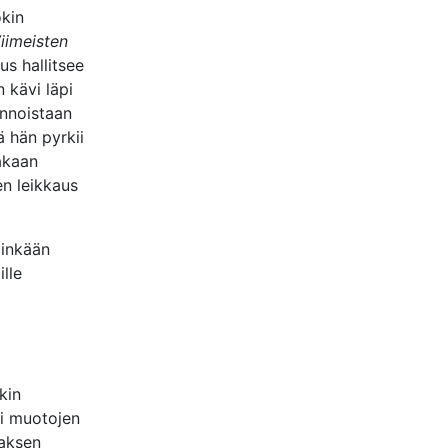
ókin
iimeisten
us hallitsee
 kävi läpi
innoistaan
ä hän pyrkii
akaan
en leikkaus
iinkään
ille
kin
si muotojen
laksen