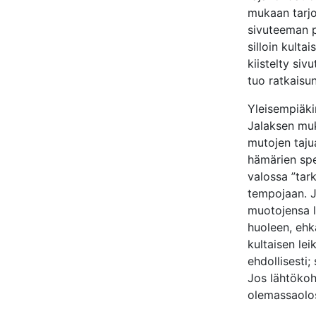
mukaan tarjo
sivuteeman p
silloin kulta
kiistelty siv
tuo ratkaisun
Yleisempiäki
Jalaksen muk
mutojen tajua
hämärien spek
valossa ”tark
tempojaan. Jo
muotojensa l
huoleen, ehk
kultaisen lei
ehdollisesti;
Jos lähtökoht
olemassaolos