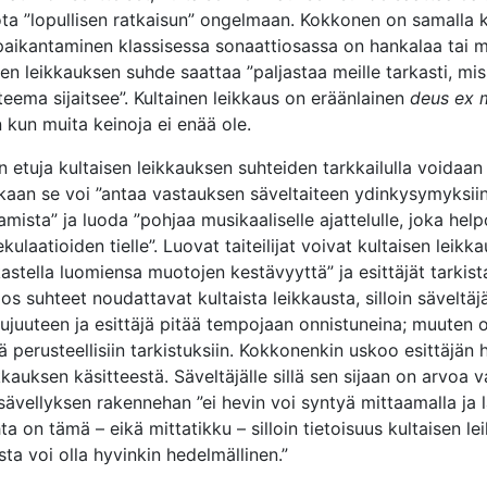
ta ”lopullisen ratkaisun” ongelmaan. Kokkonen on samalla k
aikantaminen klassisessa sonaattiosassa on hankalaa tai 
isen leikkauksen suhde saattaa ”paljastaa meille tarkasti, mi
uteema sijaitsee”. Kultainen leikkaus on eräänlainen
deus ex 
 kun muita keinoja ei enää ole.
n etuja kultaisen leikkauksen suhteiden tarkkailulla voidaan
aan se voi ”antaa vastauksen säveltaiteen ydinkysymyksiin”
mista” ja luoda ”pohjaa musikaaliselle ajattelulle, joka help
ulaatioiden tielle”. Luovat taiteilijat voivat kultaisen leikk
astella luomiensa muotojen kestävyyttä” ja esittäjät tarkist
s suhteet noudattavat kultaista leikkausta, silloin säveltäj
ujuuteen ja esittäjä pitää tempojaan onnistuneina; muuten 
ä perusteellisiin tarkistuksiin. Kokkonenkin uskoo esittäjän
kkauksen käsitteestä. Säveltäjälle sillä sen sijaan on arvoa v
 sävellyksen rakennehan ”ei hevin voi syntyä mittaamalla ja 
a on tämä – eikä mittatikku – silloin tietoisuus kultaisen l
ta voi olla hyvinkin hedelmällinen.”