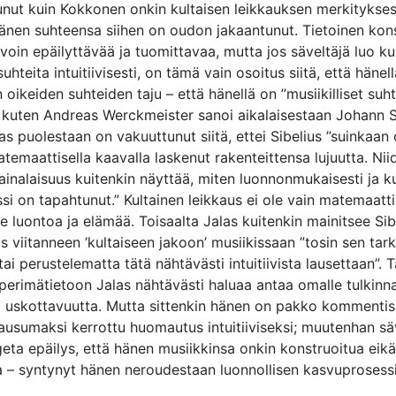
unut kuin Kokkonen onkin kultaisen leikkauksen merkitykse
hänen suhteensa siihen on oudon jakaantunut. Tietoinen kon
avoin epäilyttävää ja tuomittavaa, mutta jos säveltäjä luo ku
uhteita intuitiivisesti, on tämä vain osoitus siitä, että hänel
oikeiden suhteiden taju – että hänellä on ”musiikilliset suh
, kuten Andreas Werckmeister sanoi aikalaisestaan Johann 
as puolestaan on vakuuttunut siitä, ettei Sibelius ”suinkaan 
temaattisella kaavalla laskenut rakenteittensa lujuutta. Nii
 lainalaisuus kuitenkin näyttää, miten luonnonmukaisesti ja k
si on tapahtunut.” Kultainen leikkaus ei ole vain matemaatt
e luontoa ja elämää. Toisaalta Jalas kuitenkin mainitsee Si
us viitanneen ’kultaiseen jakoon’ musiikissaan ”tosin sen ta
tai perustelematta tätä nähtävästi intuitiivista lausettaan”. T
a perimätietoon Jalas nähtävästi haluaa antaa omalle tulkinn
a uskottavuutta. Mutta sittenkin hänen on pakko kommentis
lausumaksi kerrottu huomautus intuitiiviseksi; muutenhan säv
geta epäilys, että hänen musiikkinsa onkin konstruoitua eikä
la – syntynyt hänen neroudestaan luonnollisen kasvuprosess