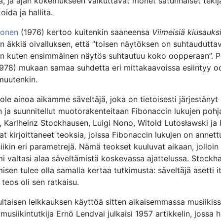
a, ja ajan kokemukseen vaikuttavat monet satunnaiset tekijä
ida ja hallita.
konen
(1976) kertoo kuitenkin saaneensa
Viimeisiä kiusauks
n äkkiä oivalluksen, että ”toisen näytöksen on suhtaudutta
n kuten ensimmäinen näytös suhtautuu koko oopperaan”. 
978) mukaan samaa suhdetta eri mittakaavoissa esiintyy 
muutenkin.
ole ainoa aikamme säveltäjä, joka on tietoisesti järjestänyt
n ja suunnitellut muotorakenteitaan Fibonaccin lukujen pohja
, Karlheinz Stockhausen, Luigi Nono, Witold Lutosławski ja 
t kirjoittaneet teoksia, joissa Fibonaccin lukujen on annettu
ikin eri parametrejä. Nämä teokset kuuluvat aikaan, jolloin
i valtasi alaa säveltämistä koskevassa ajattelussa. Stockhau
isen tulee olla samalla kertaa tutkimusta: säveltäjä asetti i
teos oli sen ratkaisu.
ultaisen leikkauksen käyttöä sitten aikaisemmassa musiikis
musiikintutkija Ernö Lendvai julkaisi 1957 artikkelin, jossa h