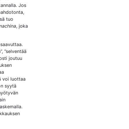
annalla. Jos
mahdotonta,
ssä tuo
machina
, joka
 saavuttaa.
, ”selventää
osti joutuu
auksen
aa
ä voi luottaa
on syytä
 hyötyvän
ain
laskemalla.
eikkauksen