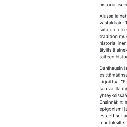
historiallisee
Alussa lainat
vastakkain. 
siitä on oltu 
tradition mu
historiallin
älyllisiä ain
taiteen histo
Dahlhausin l
esittämääns
kirjoittaa: ”
sen välillä m
yhteyksissään
Ensinnäkin: m
epigonismi ja
esteettiset ar
muutoksille.