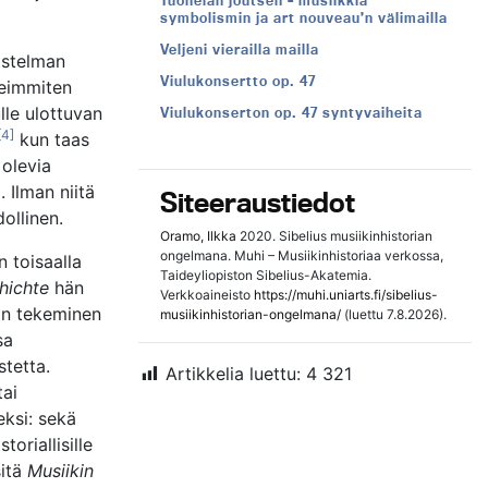
Tuonelan joutsen – musiikkia
symbolismin ja art nouveau’n välimailla
Veljeni vierailla mailla
vostelman
Viulukonsertto op. 47
seimmiten
lle ulottuvan
Viulukonserton op. 47 syntyvaiheita
[4]
kun taas
 olevia
. Ilman niitä
Siteeraustiedot
ollinen.
Oramo, Ilkka
2020. Sibelius musiikinhistorian
ongelmana. Muhi – Musiikinhistoriaa verkossa,
 toisaalla
Taideyliopiston Sibelius-Akatemia.
hichte
hän
Verkkoaineisto
https://muhi.uniarts.fi/sibelius-
ron tekeminen
musiikinhistorian-ongelmana/
(luettu 7.8.2026).
sa
stetta.
Artikkelia luettu:
4 321
tai
seksi: sekä
toriallisille
sitä
Musiikin