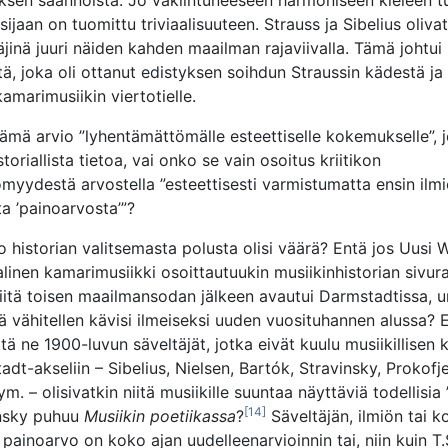
ksen säännöistä. Jo vakiintuneeseen harmoniseen kieleen t
sijaan on tuomittu triviaalisuuteen. Strauss ja Sibelius oliva
äjinä juuri näiden kahden maailman rajaviivalla. Tämä johtui
ä, joka oli ottanut edistyksen soihdun Straussin kädestä ja 
amarimusiikin viertotielle.
ämä arvio ”lyhentämättömälle esteettiselle kokemukselle”, 
storiallista tietoa, vai onko se vain osoitus kriitikon
yydestä arvostella ”esteettisesti varmistumatta ensin ilm
sta ’painoarvosta’”?
o historian valitsemasta polusta olisi väärä? Entä jos Uusi 
linen kamarimusiikki osoittautuukin musiikinhistorian sivura
siitä toisen maailmansodan jälkeen avautui Darmstadtissa, 
ä vähitellen kävisi ilmeiseksi uuden vuosituhannen alussa? 
että ne 1900-luvun säveltäjät, jotka eivät kuulu musiikillisen
dt-akseliin – Sibelius, Nielsen, Bartók, Stravinsky, Prokofj
m. – olisivatkin niitä musiikille suuntaa näyttäviä todellisia ”
[14]
insky puhuu
Musiikin poetiikassa
?
Säveltäjän, ilmiön tai 
n painoarvo on koko ajan uudelleenarvioinnin tai, niin kuin T.S