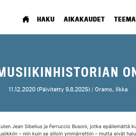
ETUSIVU
HAKU
AIKAKAUDET
TEEMA
 MUSIIKINHISTORIAN 
11.12.2020 (Päivitetty 9.8.2025) /
Oramo, Ilkka
kuten Jean Sibelius ja Ferruccio Busoni, jotka epäilemättä k
iikkiin – niin kuin se silloin ymmärrettiin – mutta eivät hal