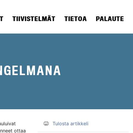
T
TIIVISTELMÄT
TIETOA
PALAUTE
ONGELMANA
uuluivat
Tulosta artikkeli
unneet ottaa