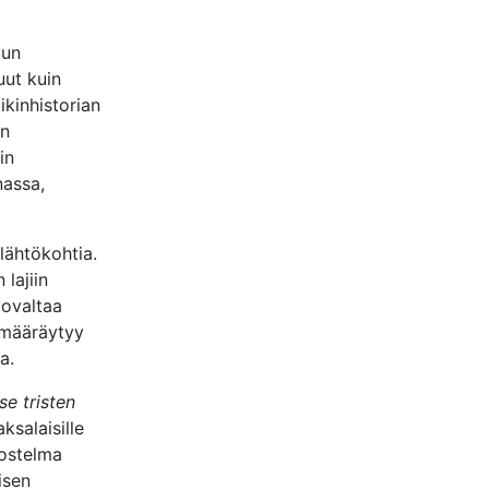
uun
uut kuin
kinhistorian
en
in
nassa,
 lähtökohtia.
lajiin
vovaltaa
’ määräytyy
a.
se tristen
ksalaisille
vostelma
isen