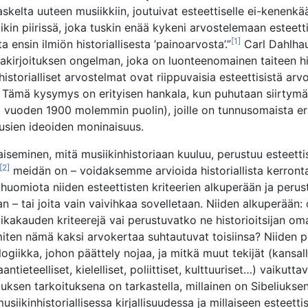
askelta uuteen musiikkiin, joutuivat esteettiselle ei-kenenk
tiikin piirissä, joka tuskin enää kykeni arvostelemaan esteett
[1]
 ensin ilmiön historiallisesta ’painoarvosta’.”
Carl Dahlhau
iakirjoituksen ongelman, joka on luonteenomainen taiteen his
 historialliset arvostelmat ovat riippuvaisia esteettisistä arv
 Tämä kysymys on erityisen hankala, kun puhutaan siirtymä
a vuoden 1900 molemmin puolin), joille on tunnusomaista eri
sien ideoiden moninaisuus.
iseminen, mitä musiikinhistoriaan kuuluu, perustuu esteettis
[2]
meidän on – voidaksemme arvioida historiallista kerront
 huomiota niiden esteettisten kriteerien alkuperään ja perust
aan – tai joita vain vaivihkaa sovelletaan. Niiden alkuperään
ikakauden kriteerejä vai perustuvatko ne historioitsijan om
miten nämä kaksi arvokertaa suhtautuvat toisiinsa? Niiden pe
logiikka, johon päättely nojaa, ja mitkä muut tekijät (kansall
antieteelliset, kielelliset, poliittiset, kulttuuriset…) vaikutt
uksen tarkoituksena on tarkastella, millainen on Sibeliuksen
siikinhistoriallisessa kirjallisuudessa ja millaiseen esteetti