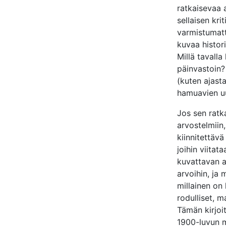
ratkaisevaa 
sellaisen kri
varmistumatta
kuvaa histor
Millä tavalla
päinvastoin?
(kuten ajast
hamuavien uu
Jos sen ratka
arvostelmiin,
kiinnitettävä
joihin viitat
kuvattavan a
arvoihin, ja 
millainen on 
rodulliset, ma
Tämän kirjoit
1900-luvun mu