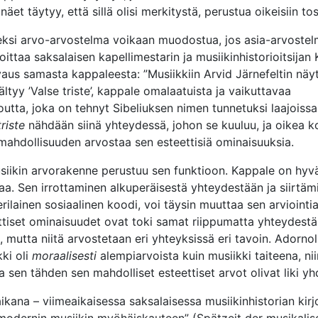
äet täytyy, että sillä olisi merkitystä, perustua oikeisiin tos
seksi arvo-arvostelma voikaan muodostua, jos asia-arvostel
oittaa saksalaisen kapellimestarin ja musiikinhistorioitsijan 
aus samasta kappaleesta: ”Musiikkiin Arvid Järnefeltin nä
ältyy ’Valse triste’, kappale omalaatuista ja vaikuttavaa
utta, joka on tehnyt Sibeliuksen nimen tunnetuksi laajoissa 
riste
nähdään siinä yhteydessä, johon se kuuluu, ja oikea k
ahdollisuuden arvostaa sen esteettisiä ominaisuuksia.
ikin arvorakenne perustuu sen funktioon. Kappale on hyvä
a. Sen irrottaminen alkuperäisestä yhteydestään ja siirtäm
rilainen sosiaalinen koodi, voi täysin muuttaa sen arviointi
tiset ominaisuudet ovat toki samat riippumatta yhteydestä,
, mutta niitä arvostetaan eri yhteyksissä eri tavoin. Adornol
kki oli
moraalisesti
alempiarvoista kuin musiikki taiteena, nii
ja sen tähden sen mahdolliset esteettiset arvot olivat liki y
aikana – viimeaikaisessa saksalaisessa musiikinhistorian kir