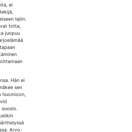
ta, ei
ekijä,
iseen lajiin.
vat totta,
oka juopuu
arjoelämää
 tapaan
ttäminen
rjoittamaan
nsa. Hän ei
 näkee sen
ta huomioon,
vid
 suosio.
siikin
ärittelyssä
ssa. Arvo-