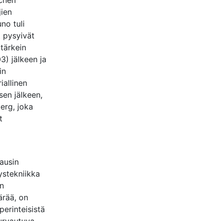
schen
jien
no tuli
t pysyivät
 tärkein
) jälkeen ja
in
iallinen
sen jälkeen,
erg, joka
t
ausin
ystekniikka
en
ärää, on
perinteisistä