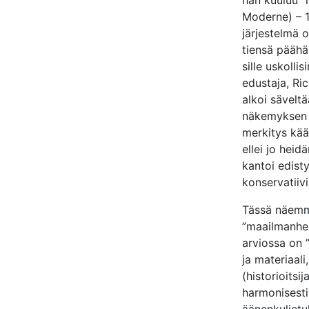
hän kuuluu ”
Moderne) – 1
järjestelmä 
tiensä päähä
sille uskoll
edustaja, Ric
alkoi sävelt
näkemyksen k
merkitys kään
ellei jo hei
kantoi edisty
konservatiivi
Tässä näemm
”maailmanhen
arviossa on ”
ja materiaali
(historioitsi
harmonisesti 