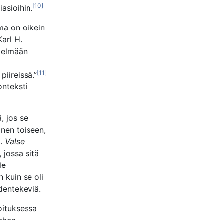
[10]
iasioihin.
ma on oikein
Karl H.
ytelmään
[11]
piireissä.”
onteksti
, jos se
inen toiseen,
a.
Valse
 jossa sitä
le
n kuin se oli
hdentekeviä.
joituksessa