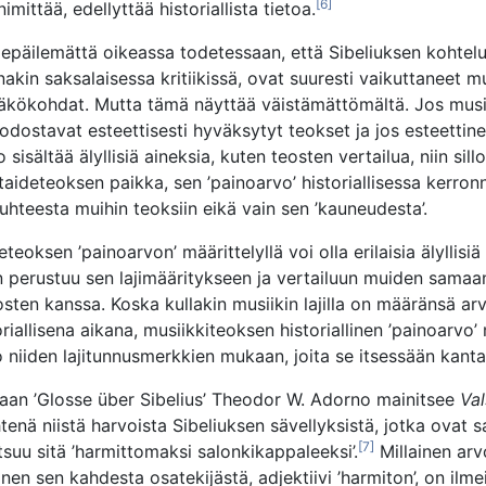
[6]
nimittää, edellyttää historiallista tietoa.
epäilemättä oikeassa todetessaan, että Sibeliuksen kohtel
ainakin saksalaisessa kritiikissä, ovat suuresti vaikuttaneet m
näkökohdat. Mutta tämä näyttää väistämättömältä. Jos musii
odostavat esteettisesti hyväksytyt teokset ja jos esteettin
 sisältää älyllisiä aineksia, kuten teosten vertailua, niin sillo
 taideteoksen paikka, sen ’painoarvo’ historiallisessa kerron
uhteesta muihin teoksiin eikä vain sen ’kauneudesta’.
eteoksen ’painoarvon’ määrittelyllä voi olla erilaisia älyllisiä
n perustuu sen lajimääritykseen ja vertailuun muiden samaan 
osten kanssa. Koska kullakin musiikin lajilla on määränsä ar
riallisena aikana, musiikkiteoksen historiallinen ’painoarvo
o niiden lajitunnusmerkkien mukaan, joita se itsessään kanta
saan ’Glosse über Sibelius’ Theodor W. Adorno mainitsee
Val
enä niistä harvoista Sibeliuksen sävellyksistä, jotka ovat sa
[7]
utsuu sitä ’harmittomaksi salonkikappaleeksi’.
Millainen ar
en sen kahdesta osatekijästä, adjektiivi ’harmiton’, on ilme