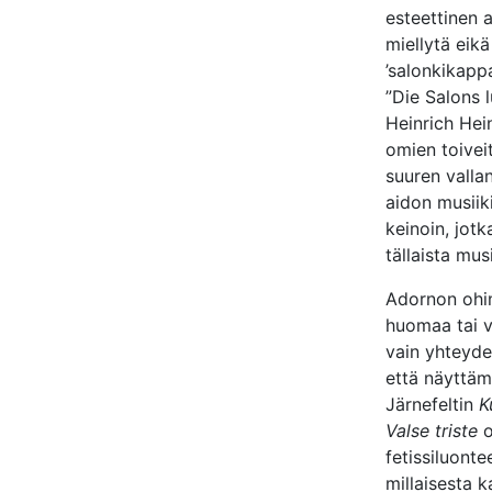
esteettinen a
miellytä eik
’salonkikappa
”Die Salons l
Heinrich Hein
omien toive
suuren valla
aidon musiiki
keinoin, jotk
tällaista mus
Adornon ohi
huomaa tai v
vain yhteyde
että näyttäm
Järnefeltin
K
Valse triste
o
fetissiluontee
millaisesta 