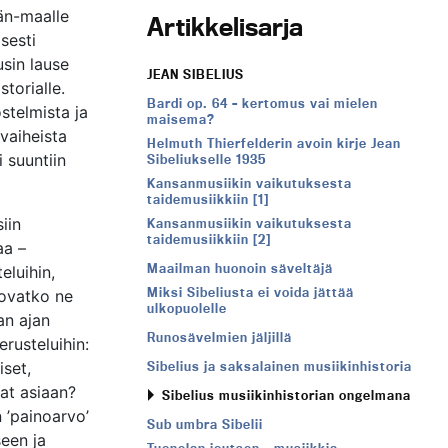
ään-maalle
Artikkelisarja
isesti
sin lause
JEAN SIBELIUS
torialle.
Bardi op. 64 – kertomus vai mielen
ostelmista ja
maisema?
vaiheista
Helmuth Thierfelderin avoin kirje Jean
 suuntiin
Sibeliukselle 1935
Kansanmusiikin vaikutuksesta
taidemusiikkiin [1]
iin
Kansanmusiikin vaikutuksesta
taidemusiikkiin [2]
aa –
Maailman huonoin säveltäjä
eluihin,
Miksi Sibeliusta ei voida jättää
: ovatko ne
ulkopuolelle
an ajan
Runosävelmien jäljillä
rusteluihin:
iset,
Sibelius ja saksalainen musiikinhistoria
avat asiaan?
Sibelius musiikinhistorian ongelmana
 ’painoarvo’
Sub umbra Sibelii
seen ja