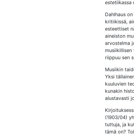
estetiikassa
Dahlhaus on 
kritiikissä, 
esteettiset 
aineiston mu
arvostelma jo
musiikillisen
riippuu sen s
Musiikin taid
Yksi tällaine
kuuluvien te
kunakin histo
alustavasti j
Kirjoitukses
(1903/04) yht
tuttuja, ja k
tämä on? Toin