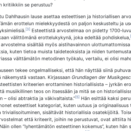
n kritiikkiin se perustuu?
tu Dahlhausin lause asettaa esteettisen ja historiallisen ar
Tämän erottelun mielekkyydestä on paljon keskusteltu ja u
[3]
yksimielisiä.
Esteettistä arvostelmaa on pidetty 1700-luvu
kaan välittömänä erottelukykynä, joka edeltää pohdiskelua,
en arvostelma sisältää myös aistihavainnon ulottumattomissa
eksia, kuten tietoa muista taideteoksista ja niiden tuntemusta
riassa välttämätön metodinen työkalu, vertailu, ei olisi mahd
auseen tekee ongelmalliseksi, että hän näyttää siinä puhuvan
ä näkemystä vastaan. Kirjassaan
Grundlagen der Musikgesc
Esteettisten kriteerien erottaminen historiallisista – jyrkän e
itä musiikillinen teos on itsessään ja mitä se on historiallisis
[5]
 – olisi abtraktia ja väkivaltaista.”
Hän esittää kaksi peru
onet esteettiset kategoriat, kuten uutuus ja originaalisuus 
 trivialisoituminen, sisältävät historiallisia osatekijöitä. Toi
vostelmat että kriteerit, joihin ne perustuvat, ovat alttiita his
 Näin ollen ”lyhentämätön esteettinen kokemus”, kuten hän 