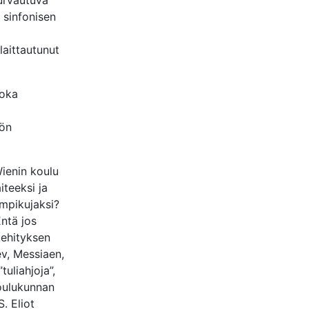
urvautuva
t sinfonisen
laittautunut
joka
iön
Wienin koulu
iteeksi ja
umpikujaksi?
Entä jos
 kehityksen
ev, Messiaen,
tuliahjoja”,
koulukunnan
. Eliot