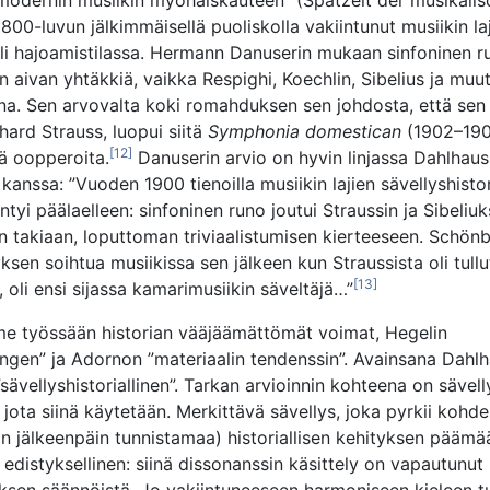
modernin musiikin myöhäiskauteen” (Spätzeit der musikali
800-luvun jälkimmäisellä puoliskolla vakiintunut musiikin la
oli hajoamistilassa. Hermann Danuserin mukaan sinfoninen ru
n aivan yhtäkkiä, vaikka Respighi, Koechlin, Sibelius ja muu
isina. Sen arvovalta koki romahduksen sen johdosta, että sen
hard Strauss, luopui siitä
Symphonia domestican
(1902–1903
[12]
ää oopperoita.
Danuserin arvio on hyvin linjassa Dahlhaus
anssa: ”Vuoden 1900 tienoilla musiikin lajien sävellyshistor
tyi päälaelleen: sinfoninen runo joutui Straussin ja Sibeliuk
dän takiaan, loputtoman triviaalistumisen kierteeseen. Schönb
ksen soihtua musiikissa sen jälkeen kun Straussista oli tullu
[13]
, oli ensi sijassa kamarimusiikin säveltäjä…”
e työssään historian vääjäämättömät voimat, Hegelin
gen” ja Adornon ”materiaalin tendenssin”. Avainsana Dahlh
sävellyshistoriallinen”. Tarkan arvioinnin kohteena on sävell
, jota siinä käytetään. Merkittävä sävellys, joka pyrkii kohd
jan jälkeenpäin tunnistamaa) historiallisen kehityksen päämä
edistyksellinen: siinä dissonanssin käsittely on vapautunut 