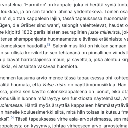
rvostelma. ’Harmiton’ on kappale, joka ei herätä syviä tuntei
ä loukkaa, ja on sen tähden lähinnä yhdentekevä. Toinen osat
le’, sijoittaa kappaleen lajiin, tässä tapauksessa huonomaine
ügen, die Gräber sind wahr”, salongit valehtelevat, haudat o
e kirjoitti 1832 pariisilaisten seurapiirien
juste milieu
’stä, j
ittensa shamppanjasta huomaamatta elävänsä eräänlaista v
[8]
nkumouksen haudoilla.
Salonkimusiikki on hiukan samaan
n surullista korviketta: sen tehtävänä on pinnallinen viihdy
a pilaavat harrastajiensa maun; ja säveltäjä, joka alentuu ki
iikkia, ei ansaitse vakavaa huomiota.
mennen lausuma arvio menee tässä tapauksessa ohi kohtee
älitä huomata, että
Valse triste
on näyttämömusiikkia. Hän
ssä, jonka sen käyttö salonkikappaleena on luonut, eikä o
ömusiikin luonne määräytyy sen funktiosta näytelmässä, Ar
uolemassa
. Häntä myös ärsyttää kappaleen hämmästyttävä
n hänelle kouluesimerkki siitä, mitä hän toisaalla kutsuu ”mu
[9]
ksi”.
Tässä tapauksessa virhe asia-arvostelmassa, sen mä
kappaleesta on kysymys, johtaa virheeseen arvo-arvostelma