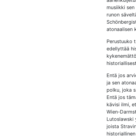
äänenkuljetu
musiikki sen 
runon sävelt
Schönbergist
atonaalisen k
Perustuuko t
edellyttää hi
kykenemättöm
historiallise
Entä jos arvi
ja sen atonaa
polku, joka 
Entä jos täm
kävisi ilmi, 
Wien-Darmsta
Lutoslawski y
joista Strav
historialline