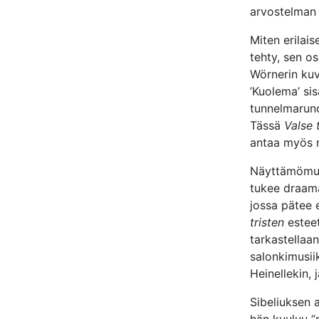
arvostelman n
Miten erilai
tehty, sen os
Wörnerin kuv
’Kuolema’ sis
tunnelmaruno
Tässä
Valse t
antaa myös m
Näyttämömusi
tukee draama
jossa pätee e
tristen
esteet
tarkastellaan
salonkimusii
Heinellekin, 
Sibeliuksen 