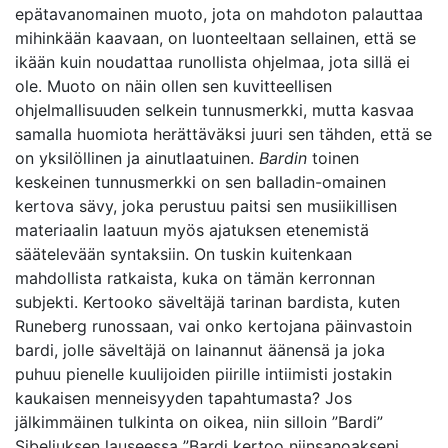
epätavanomainen muoto, jota on mahdoton palauttaa
mihinkään kaavaan, on luonteeltaan sellainen, että se
ikään kuin noudattaa runollista ohjelmaa, jota sillä ei
ole. Muoto on näin ollen sen kuvitteellisen
ohjelmallisuuden selkein tunnusmerkki, mutta kasvaa
samalla huomiota herättäväksi juuri sen tähden, että se
on yksilöllinen ja ainutlaatuinen.
Bardin
toinen
keskeinen tunnusmerkki on sen balladin-omainen
kertova sävy, joka perustuu paitsi sen musiikillisen
materiaalin laatuun myös ajatuksen etenemistä
säätelevään syntaksiin. On tuskin kuitenkaan
mahdollista ratkaista, kuka on tämän kerronnan
subjekti. Kertooko säveltäjä tarinan bardista, kuten
Runeberg runossaan, vai onko kertojana päinvastoin
bardi, jolle säveltäjä on lainannut äänensä ja joka
puhuu pienelle kuulijoiden piirille intiimisti jostakin
kaukaisen menneisyyden tapahtumasta? Jos
jälkimmäinen tulkinta on oikea, niin silloin ”Bardi”
Sibeliuksen lauseessa ”Bardi kertoo niinsanoakseni