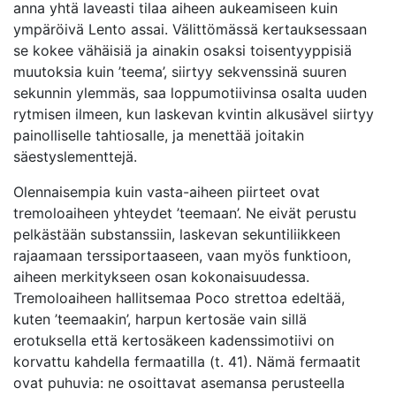
anna yhtä laveasti tilaa aiheen aukeamiseen kuin
ympäröivä Lento assai. Välittömässä kertauksessaan
se kokee vähäisiä ja ainakin osaksi toisentyyppisiä
muutoksia kuin ’teema’, siirtyy sekvenssinä suuren
sekunnin ylemmäs, saa loppumotiivinsa osalta uuden
rytmisen ilmeen, kun laskevan kvintin alkusävel siirtyy
painolliselle tahtiosalle, ja menettää joitakin
säestyslementtejä.
Olennaisempia kuin vasta-aiheen piirteet ovat
tremoloaiheen yhteydet ’teemaan’. Ne eivät perustu
pelkästään substanssiin, laskevan sekuntiliikkeen
rajaamaan terssiportaaseen, vaan myös funktioon,
aiheen merkitykseen osan kokonaisuudessa.
Tremoloaiheen hallitsemaa Poco strettoa edeltää,
kuten ’teemaakin’, harpun kertosäe vain sillä
erotuksella että kertosäkeen kadenssimotiivi on
korvattu kahdella fermaatilla (t. 41). Nämä fermaatit
ovat puhuvia: ne osoittavat asemansa perusteella