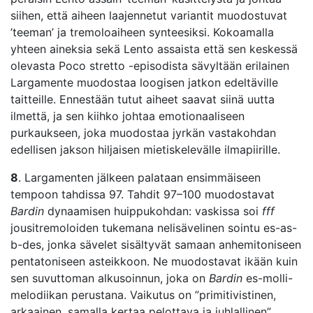
siihen, että aiheen laajennetut variantit muodostuvat
’teeman’ ja tremoloaiheen synteesiksi. Kokoamalla
yhteen aineksia sekä Lento assaista että sen keskessä
olevasta Poco stretto -episodista sävyltään erilainen
Largamente muodostaa loogisen jatkon edeltäville
taitteille. Ennestään tutut aiheet saavat siinä uutta
ilmettä, ja sen kiihko johtaa emotionaaliseen
purkaukseen, joka muodostaa jyrkän vastakohdan
edellisen jakson hiljaisen mietiskelevälle ilmapiirille.
8
. Largamenten jälkeen palataan ensimmäiseen
tempoon tahdissa 97. Tahdit 97–100 muodostavat
Bardin
dynaamisen huippukohdan: vaskissa soi
fff
jousitremoloiden tukemana nelisävelinen sointu es-as-
b-des, jonka sävelet sisältyvät samaan anhemitoniseen
pentatoniseen asteikkoon. Ne muodostavat ikään kuin
sen suvuttoman alkusoinnun, joka on
Bardin
es-molli-
melodiikan perustana. Vaikutus on ”primitivistinen,
arkaainen, samalla kertaa pelottava ja juhlallinen”,