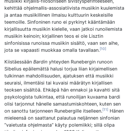
musiikki kirjallis-filosofiseen sivistysperinteeseen,
kehittää ohjelmallis-assosiatiivista musiikin kuulemista
ja antaa musiikillinen ilmaisu kulttuurin keskeisille
teemoille. Sinfoninen runo ei pyrkinyt kääntämään
kirjallisuutta musiikin kielelle, vaan jatkoi runoilemista
musiikin keinoin; kirjallinen teos ei ole Lisztin
sinfonisissa runoissa musiikin sisältö, vaan sen aihe,
[10]
jota se vapaasti muokkaa omalla tavallaan.
Kiistäessään
Bardin
yhteyden Runebergin runoon
Sibelius epäilemättä halusi torjua liian kirjaimellisen
tulkinnan mahdollisuuden, ajatuksen että musiikki
seuraisi, ilmentäisi tai kuvaisi määrätyn kirjallisen
teoksen sisältöä. Ehkäpä hän ennakoi ja kavahti sitä
psykologista tulkintaa, että runoilijan kuvaama bardi
olisi tarjonnut hänelle samastumiskohteen, kuten sen
[11]
on sanottu tarjonneen Runebergille itselleen.
Hänen
mieleensä on saattanut palautua neljännen sinfonian
”vaietusta ohjelmasta” käyty polemiikki; sillä olipa