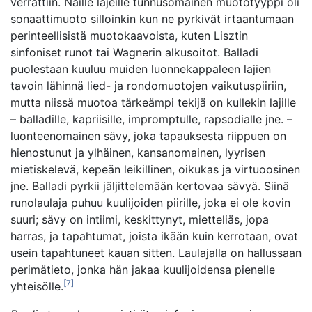
verrattiin. Näille lajeille tunnusomainen muototyyppi oli
sonaattimuoto silloinkin kun ne pyrkivät irtaantumaan
perinteellisistä muotokaavoista, kuten Lisztin
sinfoniset runot tai Wagnerin alkusoitot. Balladi
puolestaan kuuluu muiden luonnekappaleen lajien
tavoin lähinnä lied- ja rondomuotojen vaikutuspiiriin,
mutta niissä muotoa tärkeämpi tekijä on kullekin lajille
– balladille, kapriisille, impromptulle, rapsodialle jne. –
luonteenomainen sävy, joka tapauksesta riippuen on
hienostunut ja ylhäinen, kansanomainen, lyyrisen
mietiskelevä, kepeän leikillinen, oikukas ja virtuoosinen
jne. Balladi pyrkii jäljittelemään kertovaa sävyä. Siinä
runolaulaja puhuu kuulijoiden piirille, joka ei ole kovin
suuri; sävy on intiimi, keskittynyt, mietteliäs, jopa
harras, ja tapahtumat, joista ikään kuin kerrotaan, ovat
usein tapahtuneet kauan sitten. Laulajalla on hallussaan
perimätieto, jonka hän jakaa kuulijoidensa pienelle
[7]
yhteisölle.