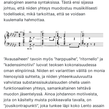
analoginen asema syntaksissa. Tästä ensi sijassa
johtuu, että niiden yhteys muodostuu musiikillisesti
todelliseksi, mikä tarkoittaa, että se voidaan
kuulemalla hahmottaa.
”Avausaiheen” tavoin myös ”harppuaihe”, ”ritornello” ja
”kadenssimotiivi” luovat teoksen kokonaisuudessa
oman elinpiirinsä. Niiden eri varianttien välillä on monia
hienosyisiä suhteita, ja niiden yhteenkuuluvuutta
vahvistaa substanssisukulaisuuden ohella usein
funktionaalinen yhteys, samankaltainen tehtävä
muodon jäsentelyssä. Ainoa johdannon motiiveista,
jota on käsitelty muista poikkeavalla tavalla, on
”jousikontrapunkti”, joka tunkee läpi koko Lento assain