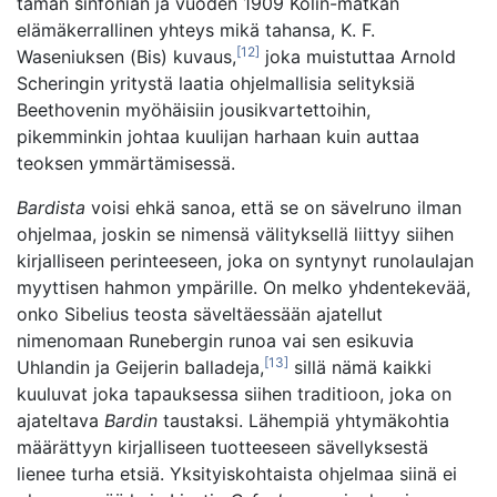
tämän sinfonian ja vuoden 1909 Kolin-matkan
elämäkerrallinen yhteys mikä tahansa, K. F.
[12]
Waseniuksen (Bis) kuvaus,
joka muistuttaa Arnold
Scheringin yritystä laatia ohjelmallisia selityksiä
Beethovenin myöhäisiin jousikvartettoihin,
pikemminkin johtaa kuulijan harhaan kuin auttaa
teoksen ymmärtämisessä.
Bardista
voisi ehkä sanoa, että se on sävelruno ilman
ohjelmaa, joskin se nimensä välityksellä liittyy siihen
kirjalliseen perinteeseen, joka on syntynyt runolaulajan
myyttisen hahmon ympärille. On melko yhdentekevää,
onko Sibelius teosta säveltäessään ajatellut
nimenomaan Runebergin runoa vai sen esikuvia
[13]
Uhlandin ja Geijerin balladeja,
sillä nämä kaikki
kuuluvat joka tapauksessa siihen traditioon, joka on
ajateltava
Bardin
taustaksi. Lähempiä yhtymäkohtia
määrättyyn kirjalliseen tuotteeseen sävellyksestä
lienee turha etsiä. Yksityiskohtaista ohjelmaa siinä ei