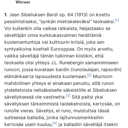
Viitteet
1
. Jean Sibeliuksen
Bardi
op. 64 (1913) on koettu
[1]
pessimistiseksi, ”synkän mietiskeleväksi” teokseksi.
Voi kuitenkin olla vaikea ratkaista, heijastaako se
säveltäjän omia kurkkukasvaimen herättämiä
kuolemantuntoja vai kulttuurin kriisiä, joka sen
syntyaikoina koetteli Eurooppaa. On myös arveltu,
vaikka säveltäjä tämän tulkinnan kiistikin, että
teoksella olisi yhteys J.L. Runebergin samannimiseen
runoon, jossa kuvataan bardin (runolaulajan, rapsodin)
[2]
elämänkaarta lapsuudesta kuolemaan.
Muotoon
mahdollinen yhteys ei ainakaan perustu, sillä runon
yhdelletoista nelisäkeiselle säkeistölle ei Sibeliuksen
[3]
sävellyksessä ole vastinetta.
Sitä paitsi yksi
sävellyksen tärkeimmistä taidekeinoista, kertosäe, on
runolle vieras. Sävellys, ei runo, muistuttaa tässä
suhteessa balladia, jonka lajitunnusmerkkeihin
[4]
kertosäe usein kuuluu,
ja balladiin säveltäjä itsekin