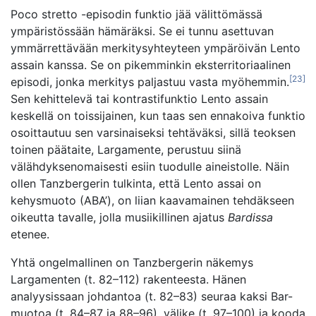
Poco stretto -episodin funktio jää välittömässä
ympäristössään hämäräksi. Se ei tunnu asettuvan
ymmärrettävään merkitysyhteyteen ympäröivän Lento
assain kanssa. Se on pikemminkin eksterritoriaalinen
[23]
episodi, jonka merkitys paljastuu vasta myöhemmin.
Sen kehittelevä tai kontrastifunktio Lento assain
keskellä on toissijainen, kun taas sen ennakoiva funktio
osoittautuu sen varsinaiseksi tehtäväksi, sillä teoksen
toinen päätaite, Largamente, perustuu siinä
välähdyksenomaisesti esiin tuodulle aineistolle. Näin
ollen Tanzbergerin tulkinta, että Lento assai on
kehysmuoto (ABA’), on liian kaavamainen tehdäkseen
oikeutta tavalle, jolla musiikillinen ajatus
Bardissa
etenee.
Yhtä ongelmallinen on Tanzbergerin näkemys
Largamenten (t. 82–112) rakenteesta. Hänen
analyysissaan johdantoa (t. 82–83) seuraa kaksi Bar-
muotoa (t. 84–87 ja 88–96), välike (t. 97–100) ja kooda