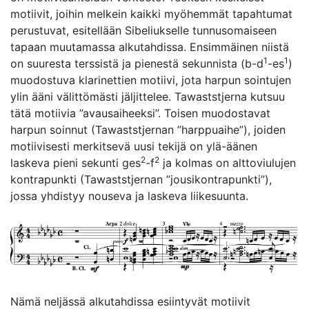
motiivit, joihin melkein kaikki myöhemmät tapahtumat
perustuvat, esitellään Sibeliukselle tunnusomaiseen
tapaan muutamassa alkutahdissa. Ensimmäinen niistä
1
1
on suuresta terssistä ja pienestä sekunnista (b-d
-es
)
muodostuva klarinettien motiivi, jota harpun sointujen
ylin ääni välittömästi jäljittelee. Tawaststjerna kutsuu
tätä motiivia ”avausaiheeksi”. Toisen muodostavat
harpun soinnut (Tawaststjernan ”harppuaihe”), joiden
motiivisesti merkitsevä uusi tekijä on ylä-äänen
2
2
laskeva pieni sekunti ges
-f
ja kolmas on alttoviulujen
kontrapunkti (Tawaststjernan ”jousikontrapunkti”),
jossa yhdistyy nouseva ja laskeva liikesuunta.
Nämä neljässä alkutahdissa esiintyvät motiivit