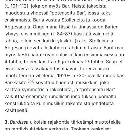
(t. 101–112), joka on myös Bar. Näistä jaksoista
muodostuu yhdessä ”potensoitu Bar”, jossa kaksi
ensimmäistä Baria vastaa Stolleneita ja kooda
Abgesangia. Ongelmana tässä tulkinnassa on Barien
lyhyys; ensimmäinen (t. 84–87) käsittää vain neljä
tahtia, jolloin sen kaikki yksiköt (kaksi Stollenia ja
Abgesang) ovat alle kahden tahdin mittaisia. Barit ovat
myös keskenään kovin erilaisia: kun ensimmäisessä on
4 tahtia, toinen käsittää 9 ja kolmas 13 tahtia. Suhteet
eivät näytä tässäkään täsmäävän. Lorenzilaisen
muototeorian viljelemä, 1920- ja -30-luvuilla muodikas
[24]
Bar-käsite,
soveltuu huonosti musiikkiin, joka
karttaa symmetrisiä rakenteita, ja ”potensoitu Bar”
vaikuttaa enemmän runollisen innoituksen luomalta
konstruktiolta kuin musiikin rakenteista johdetulta
käsitteeltä.
3.
Bardissa
ulkoisia rajakohtia tärkeämpi muototekijä
on motiivisuhteiden verkosto. Teoksen keskeiset