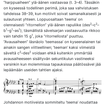
”harppuaiheen” ylä-äänen vastaavaa (t. 3–4). Tässäkin
on kyseessä todellinen perimä, joka saa vahvistuksen
tahdeissa 38–39, kun motiivit soivat samanaikaisesti ja
sulautuvat yhteen. Loppuosaltaan ’teema’ on
2
2
olennaisesti ”ritornellon” ylä-äänen rapuliike (des
–c
–
1
1
1
b
–g
–as
); täsmällistä sävelsarjan vastaavuutta rikkoo
1
vain tahdin 15 g
, joka ”ritornellosta” puuttuu.
”Avausaiheen” läsnäolo ’teemassa’ on kyseenalainen tai
ainakin sangen viitteellinen; ’teeman’ kaksi viimeistä
2
2
säveltä c
–des
voidaan ehkä kuitenkin ymmärtää
avausaiheeseen sisältyvän sekuntikulun vastineeksi
varsinkin kun molemmissa tapauksissa päätössävel jää
lepäämään useiden tahtien ajaksi.
Johdannon motiiveista sommiteltu ’teema’ noudattaa