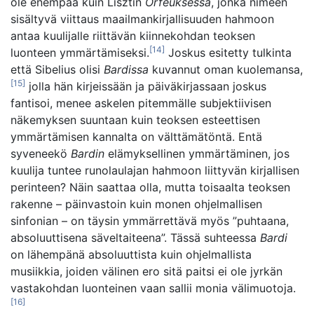
ole enempää kuin Lisztin
Orfeuksessa
, jonka nimeen
sisältyvä viittaus maailmankirjallisuuden hahmoon
antaa kuulijalle riittävän kiinnekohdan teoksen
[14]
luonteen ymmärtämiseksi.
Joskus esitetty tulkinta
että Sibelius olisi
Bardissa
kuvannut oman kuolemansa,
[15]
jolla hän kirjeissään ja päiväkirjassaan joskus
fantisoi, menee askelen pitemmälle subjektiivisen
näkemyksen suuntaan kuin teoksen esteettisen
ymmärtämisen kannalta on välttämätöntä. Entä
syveneekö
Bardin
elämyksellinen ymmärtäminen, jos
kuulija tuntee runolaulajan hahmoon liittyvän kirjallisen
perinteen? Näin saattaa olla, mutta toisaalta teoksen
rakenne – päinvastoin kuin monen ohjelmallisen
sinfonian – on täysin ymmärrettävä myös ”puhtaana,
absoluuttisena säveltaiteena”. Tässä suhteessa
Bardi
on lähempänä absoluuttista kuin ohjelmallista
musiikkia, joiden välinen ero sitä paitsi ei ole jyrkän
vastakohdan luonteinen vaan sallii monia välimuotoja.
[16]