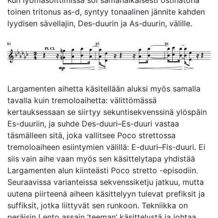
Kun lyömäsoittimissa soi samanaikaisesti ostinatona
toinen tritonus as-d, syntyy tonaalinen jännite kahden
lyydisen sävellajin, Des-duurin ja As-duurin, välille.
Largamenten aihetta käsitellään aluksi myös samalla
tavalla kuin tremoloaihetta: välittömässä
kertauksessaan se siirtyy sekuntisekvenssinä ylöspäin
Es-duuriin, ja suhde Des-duuri–Es-duuri vastaa
täsmälleen sitä, joka vallitsee Poco strettossa
tremoloaiheen esiintymien välillä: E-duuri–Fis-duuri. Ei
siis vain aihe vaan myös sen käsittelytapa yhdistää
Largamenten alun kiinteästi Poco stretto -episodiin.
Seuraavissa varianteissa sekvenssiketju jatkuu, mutta
uutena piirteenä aiheen käsittelyyn tulevat prefiksit ja
suffiksit, jotka liittyvät sen runkoon. Tekniikka on
peräisin Lento assain ’teeman’ käsittelystä ja johtaa