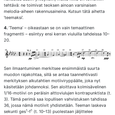
tehtävä: ne toimivat teoksen ainoan varsinaisen
melodia-aiheen rakennusaineina. Kutsun tätä aihetta
’teemaksi’.
4.
’Teema’ – oikeastaan se on vain temaattinen
fragmentti – esiintyy ensi kerran viuluilla tahdeissa 10–
20.
Sen ilmaantuminen merkitsee ensimmäistä suurta
muodon rajakohtaa, sillä se antaa taannehtivasti
merkityksen alkutahtien motiiviryppäälle, joka nyt
käsitetään johdannoksi. Sen aloittava kolmisävelinen
1/16-motiivi on peräisin alttoviulujen kontrapunktista (t.
3). Tämä perimä saa lopullisen vahvistuksen tahdissa
36, jossa nämä motiivit yhdistetään. Teeman laskeva
1
1
sekunti ges
-f
(t. 10–13) puolestaan jäljittelee