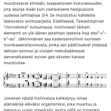
muodostavat kiinteän, tasapainoisen kokonaisuuden,
jota seuraa ikään kuin vastauksena harppusoolo
uudessa tahtilajissa 3/4. Se muodostuu kahdesta
laskevasta sointusarjasta. Edellisessä, Tawaststjernan
”ritornelloksi” kutsumassa, motiivisesti tärkein
2
1
elementti on ylä-äänen asteittain laskeva linja des
–c
–
1
1
b
–as
. Jälkimmäinen saa kadenssimotiivin luonteen
toonikasekstisoinnusta, jonka sen päätössävel yhdessä
sellojen soinnun ja viulujen melodiaäänessä
samanaikaisesti soivan ges-sävelen kanssa
muodostaa.
Jokainen näistä motiiveista kehkeytyy omaa
elämäänsä eläväksi organismiksi, joka muuntuu ja
hakeutuu uusiin yhteyksiin; mutta niillä on toinenkin