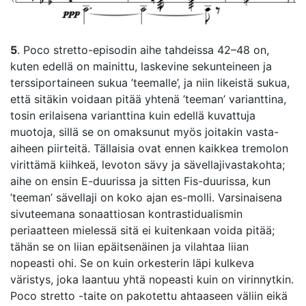
5
. Poco stretto-episodin aihe tahdeissa 42–48 on,
kuten edellä on mainittu, laskevine sekunteineen ja
terssiportaineen sukua ’teemalle’, ja niin likeistä sukua,
että sitäkin voidaan pitää yhtenä ’teeman’ varianttina,
tosin erilaisena varianttina kuin edellä kuvattuja
muotoja, sillä se on omaksunut myös joitakin vasta-
aiheen piirteitä. Tällaisia ovat ennen kaikkea tremolon
virittämä kiihkeä, levoton sävy ja sävellajivastakohta;
aihe on ensin E-duurissa ja sitten Fis-duurissa, kun
’teeman’ sävellaji on koko ajan es-molli. Varsinaisena
sivuteemana sonaattiosan kontrastidualismin
periaatteen mielessä sitä ei kuitenkaan voida pitää;
tähän se on liian epäitsenäinen ja vilahtaa liian
nopeasti ohi. Se on kuin orkesterin läpi kulkeva
väristys, joka laantuu yhtä nopeasti kuin on virinnytkin.
Poco stretto -taite on pakotettu ahtaaseen väliin eikä