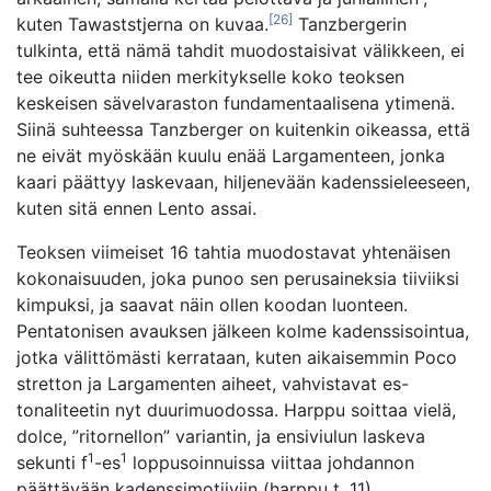
[26]
kuten Tawaststjerna on kuvaa.
Tanzbergerin
tulkinta, että nämä tahdit muodostaisivat välikkeen, ei
tee oikeutta niiden merkitykselle koko teoksen
keskeisen sävelvaraston fundamentaalisena ytimenä.
Siinä suhteessa Tanzberger on kuitenkin oikeassa, että
ne eivät myöskään kuulu enää Largamenteen, jonka
kaari päättyy laskevaan, hiljenevään kadenssieleeseen,
kuten sitä ennen Lento assai.
Teoksen viimeiset 16 tahtia muodostavat yhtenäisen
kokonaisuuden, joka punoo sen perusaineksia tiiviiksi
kimpuksi, ja saavat näin ollen koodan luonteen.
Pentatonisen avauksen jälkeen kolme kadenssisointua,
jotka välittömästi kerrataan, kuten aikaisemmin Poco
stretton ja Largamenten aiheet, vahvistavat es-
tonaliteetin nyt duurimuodossa. Harppu soittaa vielä,
dolce, ”ritornellon” variantin, ja ensiviulun laskeva
1
1
sekunti f
-es
loppusoinnuissa viittaa johdannon
päättävään kadenssimotiiviin (harppu t. 11).