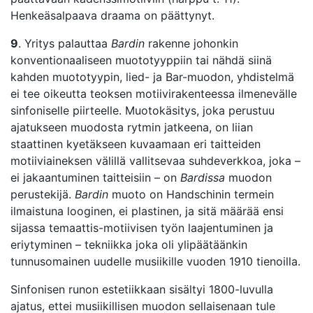
Henkeäsalpaava draama on päättynyt.
9
. Yritys palauttaa
Bardin
rakenne johonkin
konventionaaliseen muototyyppiin tai nähdä siinä
kahden muototyypin, lied- ja Bar-muodon, yhdistelmä
ei tee oikeutta teoksen motiivirakenteessa ilmenevälle
sinfoniselle piirteelle. Muotokäsitys, joka perustuu
ajatukseen muodosta rytmin jatkeena, on liian
staattinen kyetäkseen kuvaamaan eri taitteiden
motiiviaineksen välillä vallitsevaa suhdeverkkoa, joka –
ei jakaantuminen taitteisiin – on
Bardissa
muodon
perustekijä.
Bardin
muoto on Handschinin termein
ilmaistuna looginen, ei plastinen, ja sitä määrää ensi
sijassa temaattis-motiivisen työn laajentuminen ja
eriytyminen – tekniikka joka oli ylipäätäänkin
tunnusomainen uudelle musiikille vuoden 1910 tienoilla.
Sinfonisen runon estetiikkaan sisältyi 1800-luvulla
ajatus, ettei musiikillisen muodon sellaisenaan tule