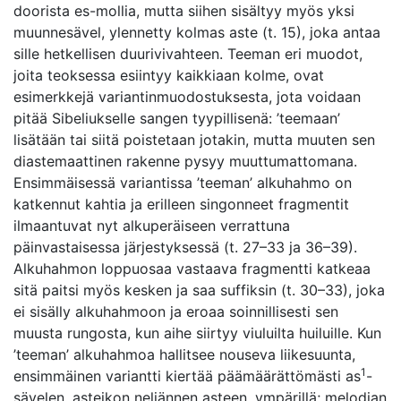
doorista es-mollia, mutta siihen sisältyy myös yksi
muunnesävel, ylennetty kolmas aste (t. 15), joka antaa
sille hetkellisen duurivivahteen. Teeman eri muodot,
joita teoksessa esiintyy kaikkiaan kolme, ovat
esimerkkejä variantinmuodostuksesta, jota voidaan
pitää Sibeliukselle sangen tyypillisenä: ’teemaan’
lisätään tai siitä poistetaan jotakin, mutta muuten sen
diastemaattinen rakenne pysyy muuttumattomana.
Ensimmäisessä variantissa ’teeman’ alkuhahmo on
katkennut kahtia ja erilleen singonneet fragmentit
ilmaantuvat nyt alkuperäiseen verrattuna
päinvastaisessa järjestyksessä (t. 27–33 ja 36–39).
Alkuhahmon loppuosaa vastaava fragmentti katkeaa
sitä paitsi myös kesken ja saa suffiksin (t. 30–33), joka
ei sisälly alkuhahmoon ja eroaa soinnillisesti sen
muusta rungosta, kun aihe siirtyy viuluilta huiluille. Kun
’teeman’ alkuhahmoa hallitsee nouseva liikesuunta,
1
ensimmäinen variantti kiertää päämäärättömästi as
-
sävelen, asteikon neljännen asteen, ympärillä; melodian