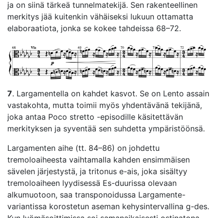
ja on siinä tärkeä tunnelmatekijä. Sen rakenteellinen
merkitys jää kuitenkin vähäiseksi lukuun ottamatta
elaboraatiota, jonka se kokee tahdeissa 68–72.
7
. Largamentella on kahdet kasvot. Se on Lento assain
vastakohta, mutta toimii myös yhdentävänä tekijänä,
joka antaa Poco stretto -episodille käsitettävän
merkityksen ja syventää sen suhdetta ympäristöönsä.
Largamenten aihe (tt. 84–86) on johdettu
tremoloaiheesta vaihtamalla kahden ensimmäisen
sävelen järjestystä, ja tritonus e-ais, joka sisältyy
tremoloaiheen lyydisessä Es-duurissa olevaan
alkumuotoon, saa transponoidussa Largamente-
variantissa korostetun aseman kehysintervallina g-des.