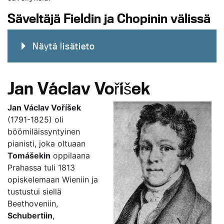
Säveltäjä Fieldin ja Chopinin välissä
Näytä lisätieto
Jan Václav Voříšek
Jan Václav Voříšek
(1791-1825) oli
böömiläissyntyinen
pianisti, joka oltuaan
Tomášekin
oppilaana
Prahassa tuli 1813
opiskelemaan Wieniin ja
tustustui siellä
Beethoveniin,
Schubertiin
,