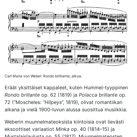
Carl Maria von Weber: Rondo brilliante; alkua.
Eräät yksittäiset kappaleet, kuten Hummel-tyyppinen
Rondo brillante
op. 62 (1819) ja
Polacca brillante
op.
72 (“Moscheles:
“Hilpeys
”, 1819), olivat romantiikan
aikana ja vielä 1900-luvun alussa suosittua musiikkia.
Weberin muunnelmateoksista kiintoisia ovat lievästi
eksoottiset variaatiot
Minka
op. 40 (1814–15) ja
Mustalaislaulusta
op. 55 (1817). Muunnelmateosten