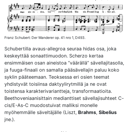
Franz Schubert: Der Wanderer op. 41 nro 1, D493.
Schubertilla avaus-allegroa seuraa hidas osa, joka
keskeyttää sonaattimuodon. Scherzo kertaa
ensimmäisen osan aineistoa ”väärällä” sävellajitasolla,
ja fuuga-finaali on samalla pääsävellajin paluu koko
syklin pääteemaan. Teoksessa eri osien teemat
yhdistyvät toisiinsa daktyylirytmillä ja ne ovat
toistensa karakterivariantteja, transformaatioita.
Beethoveniaanisittain medianttiset sävellajisuhteet C-
cis/E-As-C muodostuivat malliksi monelle
myöhemmälle säveltäjälle (Liszt,
Brahms
,
Sibelius
jne.).