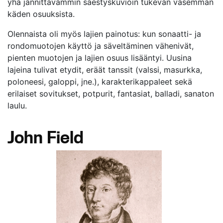
yhä jännittävämmin säestyskuvioin tukevan vasemman
käden osuuksista.
Olennaista oli myös lajien painotus: kun sonaatti- ja
rondomuotojen käyttö ja säveltäminen vähenivät,
pienten muotojen ja lajien osuus lisääntyi. Uusina
lajeina tulivat etydit, eräät tanssit (valssi, masurkka,
poloneesi, galoppi, jne.), karakterikappaleet sekä
erilaiset sovitukset, potpurit, fantasiat, balladi, sanaton
laulu.
John Field