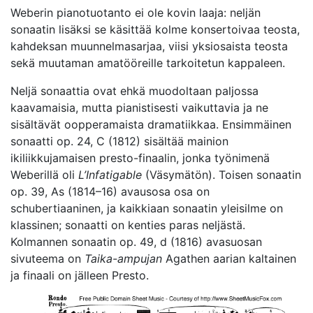
Weberin pianotuotanto ei ole kovin laaja: neljän
sonaatin lisäksi se käsittää kolme konsertoivaa teosta,
kahdeksan muunnelmasarjaa, viisi yksiosaista teosta
sekä muutaman amatööreille tarkoitetun kappaleen.
Neljä sonaattia ovat ehkä muodoltaan paljossa
kaavamaisia, mutta pianistisesti vaikuttavia ja ne
sisältävät oopperamaista dramatiikkaa. Ensimmäinen
sonaatti op. 24, C (1812) sisältää mainion
ikiliikkujamaisen presto-finaalin, jonka työnimenä
Weberillä oli
L’Infatigable
(Väsymätön). Toisen sonaatin
op. 39, As (1814–16) avausosa osa on
schubertiaaninen, ja kaikkiaan sonaatin yleisilme on
klassinen; sonaatti on kenties paras neljästä.
Kolmannen sonaatin op. 49, d (1816) avasuosan
sivuteema on
Taika-ampujan
Agathen aarian kaltainen
ja finaali on jälleen Presto.