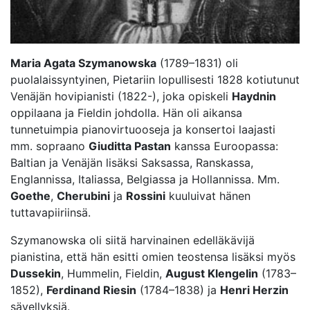
Maria Agata Szymanowska
(1789–1831) oli
puolalaissyntyinen, Pietariin lopullisesti 1828 kotiutunut
Venäjän hovipianisti (1822-), joka opiskeli
Haydnin
oppilaana ja Fieldin johdolla. Hän oli aikansa
tunnetuimpia pianovirtuooseja ja konsertoi laajasti
mm. sopraano
Giuditta Pastan
kanssa Euroopassa:
Baltian ja Venäjän lisäksi Saksassa, Ranskassa,
Englannissa, Italiassa, Belgiassa ja Hollannissa. Mm.
Goethe
,
Cherubini
ja
Rossini
kuuluivat hänen
tuttavapiiriinsä.
Szymanowska oli siitä harvinainen edelläkävijä
pianistina, että hän esitti omien teostensa lisäksi myös
Dussekin
, Hummelin, Fieldin,
August Klengelin
(1783–
1852),
Ferdinand Riesin
(1784–1838) ja
Henri Herzin
sävellyksiä.