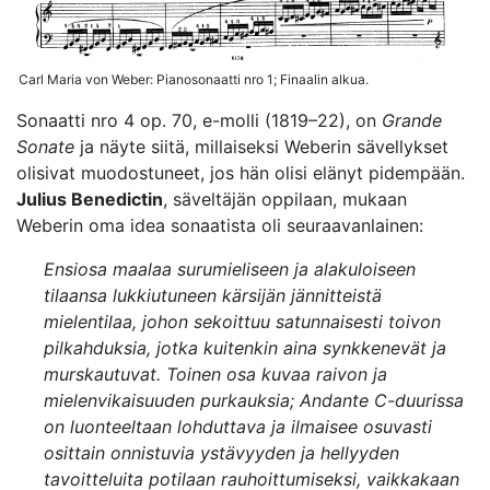
Carl Maria von Weber: Pianosonaatti nro 1; Finaalin alkua.
Sonaatti nro 4 op. 70, e-molli (1819–22), on
Grande
Sonate
ja näyte siitä, millaiseksi Weberin sävellykset
olisivat muodostuneet, jos hän olisi elänyt pidempään.
Julius Benedictin
, säveltäjän oppilaan, mukaan
Weberin oma idea sonaatista oli seuraavanlainen:
Ensiosa maalaa surumieliseen ja alakuloiseen
tilaansa lukkiutuneen kärsijän jännitteistä
mielentilaa, johon sekoittuu satunnaisesti toivon
pilkahduksia, jotka kuitenkin aina synkkenevät ja
murskautuvat. Toinen osa kuvaa raivon ja
mielenvikaisuuden purkauksia; Andante C-duurissa
on luonteeltaan lohduttava ja ilmaisee osuvasti
osittain onnistuvia ystävyyden ja hellyyden
tavoitteluita potilaan rauhoittumiseksi, vaikkakaan