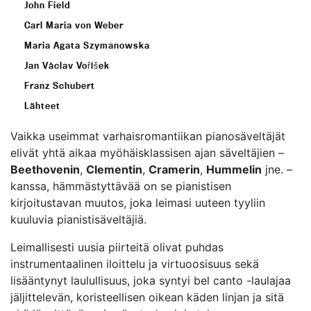
John Field
Carl Maria von Weber
Maria Agata Szymanowska
Jan Václav Voříšek
Franz Schubert
Lähteet
Vaikka useimmat varhaisromantiikan pianosäveltäjät
elivät yhtä aikaa myöhäisklassisen ajan säveltäjien –
Beethovenin
,
Clementin
,
Cramerin
,
Hummelin
jne. –
kanssa, hämmästyttävää on se pianistisen
kirjoitustavan muutos, joka leimasi uuteen tyyliin
kuuluvia pianistisäveltäjiä.
Leimallisesti uusia piirteitä olivat puhdas
instrumentaalinen iloittelu ja virtuoosisuus sekä
lisääntynyt laulullisuus, joka syntyi bel canto -laulajaa
jäljittelevän, koristeellisen oikean käden linjan ja sitä