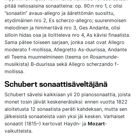
pitää neliosaisina sonaatteina: op. 90:n nro 1, c olisi
”sonaatin” avaus-allegro ja äärettömän suosittu,
etydimäinen nro 2, Es scherzo-allegro; suurenmoisen
melodinen ja himmertävä nro 3, Ges Andante, olisi
silloin hidas osa ja iloitteleva nro 4, As kävisi finaalista.
Sama pätee toiseen sarjaan, jonka osat ovat Allegro
moderato f-mollissa, Allegretto As-duurissa, Andante
eli Teema muunnelmineen (teema on
Rosamunde
-
musiikista) B-duurissa sekä Allegro scherzando f-
mollissa.
Schubert sonaattisäveltäjänä
Schubert sävelsi kaikkiaan yli 20 pianosonaattia, joista
monet tosin jäivät keskeneräisiksi: ennen vuotta 1822
aloitetusta 12 sonaatista peräti kahdeksan, mutta sen
jälkeisistä sonaateista vain yksi jäi kesken. Varhaiset
sonaatit (1815–) kertovat Haydn- ja
Mozart
-
vaikutteista.