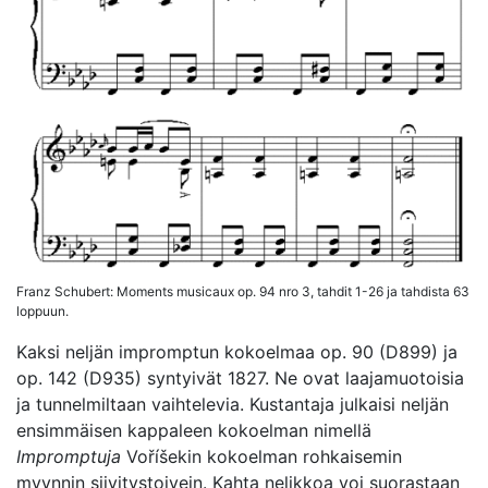
Franz Schubert: Moments musicaux op. 94 nro 3, tahdit 1-26 ja tahdista 63
loppuun.
Kaksi neljän impromptun kokoelmaa op. 90 (D899) ja
op. 142 (D935) syntyivät 1827. Ne ovat laajamuotoisia
ja tunnelmiltaan vaihtelevia. Kustantaja julkaisi neljän
ensimmäisen kappaleen kokoelman nimellä
Impromptuja
Voříšekin kokoelman rohkaisemin
myynnin siivitystoivein. Kahta nelikkoa voi suorastaan