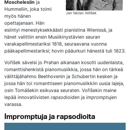
Moschelesiin
ja
Hummeliin, joka toimi
Jan Václav Voříšek
myös hänen
opettajanaan. Hän
esiintyi menestyksekkäästi pianistina Wienissä, ja
hänet valittiin ensin Musiikinystävien seuran
varakapellimestariksi 1818, seuraavana vuonna
pääkapellimestariksi; hovin pääurkuri hänestä tuli 1823.
Voříšek sävelsi jo Prahan aikanaan kosolti uudenlaista,
romanttishenkistä pianomusiikkia, jossa hän on tärkeä
välittäjähahmo Beethovenin ja Schubertin kesken ja
jossa hän toi romanttiseen pianomusiikkiin uusia lajeja,
osin Tomášekin esikuvaa seuraten. Voříšekin maine
lepää innovatiivisten
rapsodioiden
ja
impromptujen
varassa.
Impromptuja ja rapsodioita