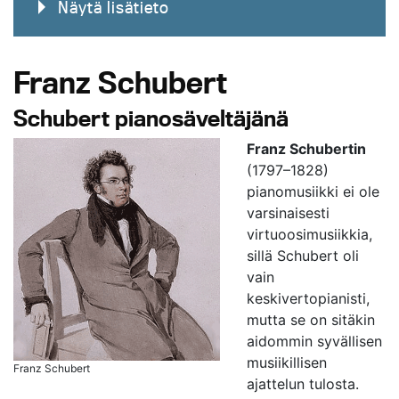
Näytä lisätieto
Franz Schubert
Schubert pianosäveltäjänä
Franz Schubertin
(1797–1828)
pianomusiikki ei ole
varsinaisesti
virtuoosimusiikkia,
sillä Schubert oli
vain
keskivertopianisti,
mutta se on sitäkin
aidommin syvällisen
musiikillisen
Franz Schubert
ajattelun tulosta.