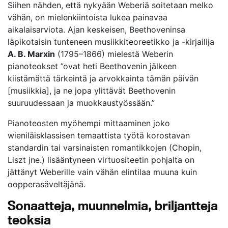
Siihen nähden, että nykyään Weberiä soitetaan melko
vähän, on mielenkiintoista lukea painavaa
aikalaisarviota. Ajan keskeisen, Beethoveninsa
läpikotaisin tunteneen musiikkiteoreetikko ja -kirjailija
A. B. Marxin
(1795–1866) mielestä Weberin
pianoteokset ”ovat heti Beethovenin jälkeen
kiistämättä tärkeintä ja arvokkainta tämän päivän
[musiikkia], ja ne jopa ylittävät Beethovenin
suuruudessaan ja muokkaustyössään.”
Pianoteosten myöhempi mittaaminen joko
wieniläisklassisen temaattista työtä korostavan
standardin tai varsinaisten romantikkojen (Chopin,
Liszt jne.) lisääntyneen virtuositeetin pohjalta on
jättänyt Weberille vain vähän elintilaa muuna kuin
oopperasäveltäjänä.
Sonaatteja, muunnelmia, briljantteja
teoksia