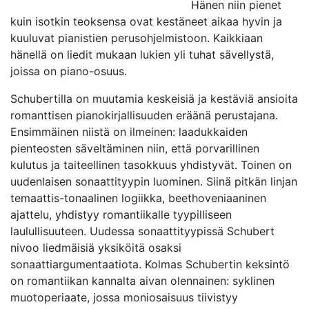
Hänen niin pienet
kuin isotkin teoksensa ovat kestäneet aikaa hyvin ja
kuuluvat pianistien perusohjelmistoon. Kaikkiaan
hänellä on liedit mukaan lukien yli tuhat sävellystä,
joissa on piano-osuus.
Schubertilla on muutamia keskeisiä ja kestäviä ansioita
romanttisen pianokirjallisuuden eräänä perustajana.
Ensimmäinen niistä on ilmeinen: laadukkaiden
pienteosten säveltäminen niin, että porvarillinen
kulutus ja taiteellinen tasokkuus yhdistyvät. Toinen on
uudenlaisen sonaattityypin luominen. Siinä pitkän linjan
temaattis-tonaalinen logiikka, beethoveniaaninen
ajattelu, yhdistyy romantiikalle tyypilliseen
laulullisuuteen. Uudessa sonaattityypissä Schubert
nivoo­­­ liedmäisiä yksiköitä osaksi
sonaattiargumentaatiota. Kolmas Schubertin keksintö
on romantiikan kannalta aivan olennainen: syklinen
muotoperiaate, jossa moniosaisuus tiivistyy