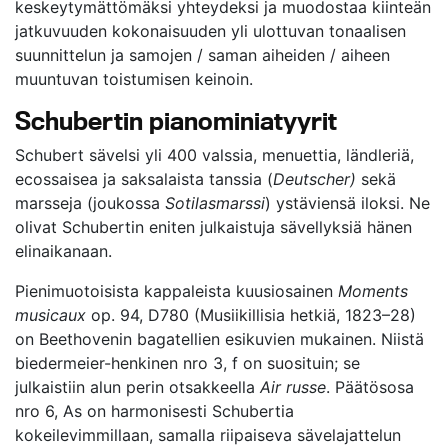
keskeytymättömäksi yhteydeksi ja muodostaa kiinteän
jatkuvuuden kokonaisuuden yli ulottuvan tonaalisen
suunnittelun ja samojen / saman aiheiden / aiheen
muuntuvan toistumisen keinoin.
Schubertin pianominiatyyrit
Schubert sävelsi yli 400 valssia, menuettia, ländleriä,
ecossaisea ja saksalaista tanssia (
Deutscher)
sekä
marsseja (joukossa
Sotilasmarssi
) ystäviensä iloksi. Ne
olivat Schubertin eniten julkaistuja sävellyksiä hänen
elinaikanaan.
Pienimuotoisista kappaleista kuusiosainen
Moments
musicaux
op. 94, D780 (Musiikillisia hetkiä, 1823–28)
on Beethovenin bagatellien esikuvien mukainen. Niistä
biedermeier-henkinen nro 3, f on suosituin; se
julkaistiin alun perin otsakkeella
Air russe
. Päätösosa
nro 6, As on harmonisesti Schubertia
kokeilevimmillaan, samalla riipaiseva sävelajattelun