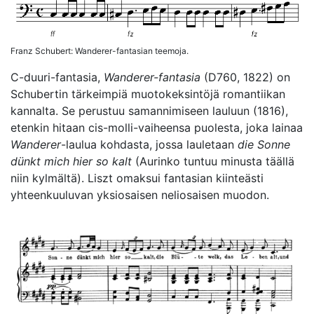
Franz Schubert: Wanderer-fantasian teemoja.
C-duuri-fantasia,
Wanderer-fantasia
(D760, 1822) on
Schubertin tärkeimpiä muotokeksintöjä romantiikan
kannalta. Se perustuu samannimiseen lauluun (1816),
etenkin hitaan cis-molli-vaiheensa puolesta, joka lainaa
Wanderer
-laulua kohdasta, jossa lauletaan
die Sonne
dünkt mich hier so kalt
(Aurinko tuntuu minusta täällä
niin kylmältä). Liszt omaksui fantasian kiinteästi
yhteenkuuluvan yksiosaisen neliosaisen muodon.