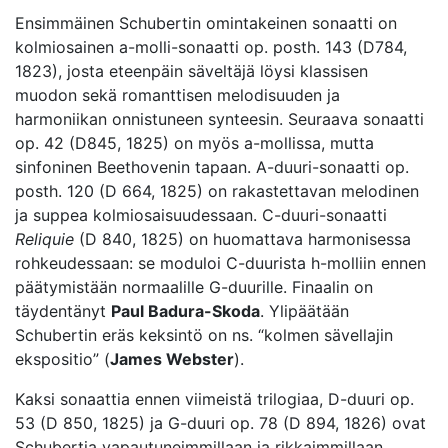
Ensimmäinen Schubertin omintakeinen sonaatti on
kolmiosainen a-molli-sonaatti op. posth. 143 (D784,
1823), josta eteenpäin säveltäjä löysi klassisen
muodon sekä romanttisen melodisuuden ja
harmoniikan onnistuneen synteesin. Seuraava sonaatti
op. 42 (D845, 1825) on myös a-mollissa, mutta
sinfoninen Beethovenin tapaan. A-duuri-sonaatti op.
posth. 120 (D 664, 1825) on rakastettavan melodinen
ja suppea kolmiosaisuudessaan. C-duuri-sonaatti
Reliquie
(D 840, 1825) on huomattava harmonisessa
rohkeudessaan: se moduloi C-duurista h-molliin ennen
päätymistään normaalille G-duurille. Finaalin on
täydentänyt
Paul Badura-Skoda
. Ylipäätään
Schubertin eräs keksintö on ns. “kolmen sävellajin
ekspositio” (
James Webster
).
Kaksi sonaattia ennen viimeistä trilogiaa, D-duuri op.
53 (D 850, 1825) ja G-duuri op. 78 (D 894, 1826) ovat
Schubertia vapautuneimmillaan ja rikkaimmillaan.