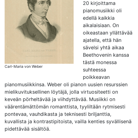
20 kirjoittama
pianomusiikki oli
edellä kaikkia
aikalaisiaan. On
oikeastaan yllättävää
ajatella, että hän
sävelsi yhtä aikaa
Beethovenin kanssa
tästä monessa
Carl-Maria von Weber
suhteessa
poikkeavan
pianomusiikkinsa. Weber oli pianon uusien resurssien
mielikuvituksellinen löytäjä, jolla virtuositeetti on
keveän pörheltävää ja viihdyttävää. Musiikki on
väärentämättömän romanttista, tyyliltään rytmisesti
pontevaa, vauhdikasta ja teknisesti briljanttia,
kuvallista ja kontrastipitoista, vailla kenties syvällisenä
pidettävää sisältöä.