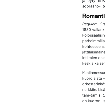
ja löytyi 199
sopraano-, t
Romantii
Requiem. Gr
1830 vallank
kolossaalisi
parhaimmill
kohteeseensa
jättiläismäi
intiimien osi
keskiaikaise
Kuolinmessun 
kuorolaista –
orkesterink
nurkkiin. Li
tam-tamia.
Q
on kuoron li