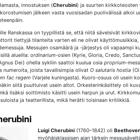
lamasta, innostuksen (
Cherubini
) ja suurten kirkkoteosten v
korostumisen jälkeen vasta vuosisadan puolivälissä alkoi uu
eteenpäin.
le Ranskassa on tyypillistä se, että niitä sävelsivät kirkkovi
ttorit tiettyjä tilanteita varten eli ne olivat käyttömusiikkia,
idemessuja. Messujen osamäärä ja -järjestys oli vapaampi k
isillä alueilla:
ordinarium
-osien (Kyrie, Gloria, Credo, Sanctu
Agnus Dei) ohella sykliin saattoi kuulua osia
proprium
-mess
 numeroita, joista tavallisimpia olivat
O salutaris hostia
(Oi
um fac regem
(Varjele kuningasta). Kuoro-osuus oli usein k
näkin siitä puuttuivat usein altot. Orkesterinkäsittely oli kuva
nkä lisäksi soittimisto käsitti usein harpun ja urut. Kirkkomus
uloista ja teatterillista, mikä herätti toisinaan kritiikkiä.
herubini
Luigi Cherubini
(1760–1842) oli
Beethoven
myöhäisklassisen ajan tärkein messusäveltä