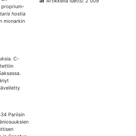
Artikkelia luettu:
2 009
i proprium-
taris hostia
iin monarkin
uksia. C-
ettiin
Saksassa.
tänyt
ävelletty
834 Pariisin
ääniosuuksien
ttisen