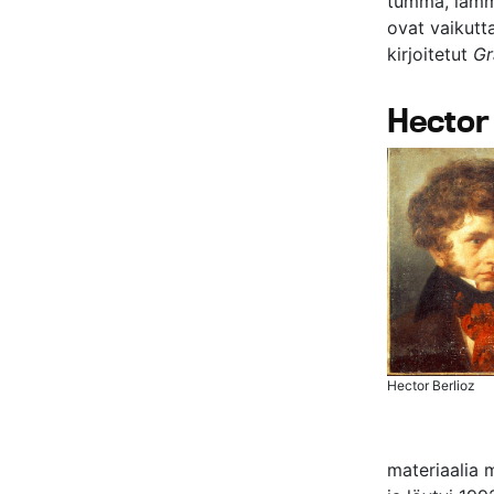
tumma, lämmi
ovat vaikutta
kirjoitetut
Gr
Hector 
Hector Berlioz
materiaalia 