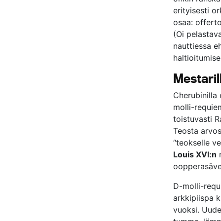
erityisesti o
osaa: offert
(Oi pelastava
nauttiessa eh
haltioitumis
Mestaril
Cherubinilla
molli-requiem
toistuvasti 
Teosta arvos
“teokselle v
Louis XVI:n
m
oopperasäve
D-molli-requi
arkkipiispa 
vuoksi. Uude