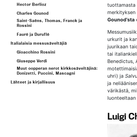
Hector Berlioz
tuottamasta 
merkityksen 
Charles Gounod
Gounod’sta
Saint-Saëns, Thomas, Franck ja
Rossini
Messumusiikil
Fauré ja Duruflé
urkurit ja kan
Italialaisia messusäveltäjiä
juurikaan ta
Gioacchino Rossini
tai italiankiel
Benedictus, 
Giuseppe Verdi
motettimaisia
Muut oopperan nerot kirkkosäveltäjinä:
Donizetti, Puccini, Mascagni
uhri) ja
Salv
Lähteet ja kirjallisuus
ja neliäänise
värikästä, mi
luonteeltaan s
Luigi C