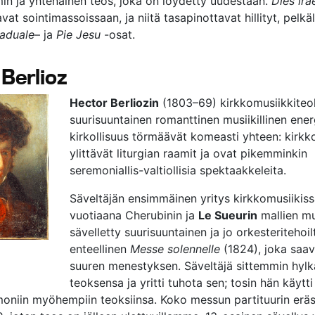
n ja yhtenäinen teos, joka on löydetty uudestaan.
Dies ira
vat sointimassoissaan, ja niitä tasapinottavat hillityt, pelkä
aduale
– ja
Pie Jesu
-osat.
Berlioz
Hector Berliozin
(1803–69) kirkkomusiikkiteo
suurisuuntainen romanttinen musiikillinen ener
kirkollisuus törmäävät komeasti yhteen: kirkk
ylittävät liturgian raamit ja ovat pikemminkin
seremoniallis-valtiollisia spektaakkeleita.
Säveltäjän ensimmäinen yritys kirkkomusiikiss
vuotiaana Cherubinin ja
Le Sueurin
mallien m
sävelletty suurisuuntainen ja jo orkesteritehoi
enteellinen
Messe solennelle
(1824), joka saavu
suuren menestyksen. Säveltäjä sittemmin hylk
teoksensa ja yritti tuhota sen; tosin hän käytt
moniin myöhempiin teoksiinsa. Koko messun partituurin eräs 