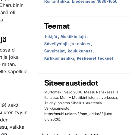
Aikakausi:
Romantiikka, biedermeier 1830–1850
 Cherubinin
änä oli
lä
Teemat
,
,
Teema:
Teema:
Tekijät
Musiikin lajit
jä
,
Teema:
Sävellyslajit ja teokset
kossa d-
,
Teema:
Säveltäjät, koulukunnat
n ja joka
,
Teema:
Teema:
Kirkkomusiikki
Keskeiset teokset
n
mitan.
le kapellille
Siteeraustiedot
Murtomäki, Veijo
2006. Messu Ranskassa ja
Italiassa. Muhi – Musiikinhistoriaa verkossa,
Taideyliopiston Sibelius-Akatemia.
19) sekä
Verkkoaineisto
suuren tyylin
https://muhi.uniarts.fi/rom_kirkko3/
(luettu
uden
8.8.2026).
ssu, vaikka
, on