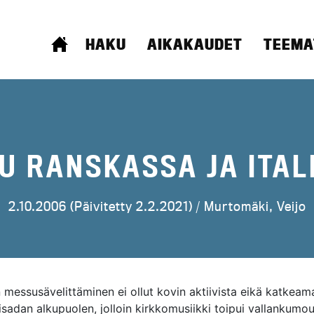
ETUSIVU
HAKU
AIKAKAUDET
TEEMA
U RANSKASSA JA ITAL
2.10.2006 (Päivitetty 2.2.2021) /
Murtomäki, Veijo
 messusävelittäminen ei ollut kovin aktiivista eikä katkea
sisadan alkupuolen, jolloin kirkkomusiikki toipui vallankumo