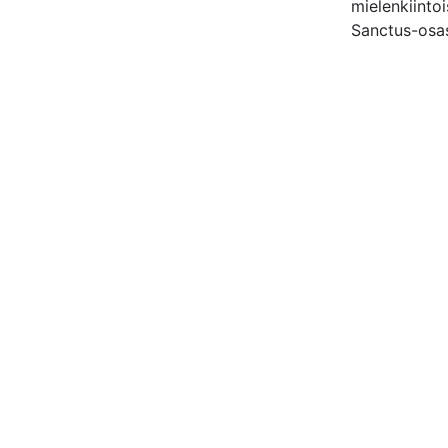
mielenkiinto
Sanctus-osas