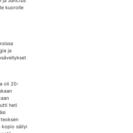
e
ja
Sanctus
lle kuorolle
ksissa
gia ja
osävellykset
a oli 20-
ukaan
ltaan
tti heti
äsi
i teoksen
kopio säilyi