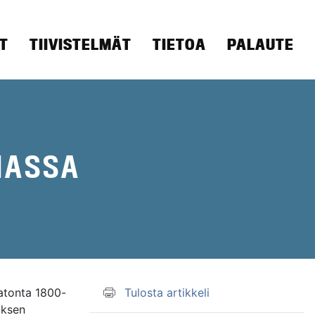
T
TIIVISTELMÄT
TIETOA
PALAUTE
IASSA
matonta 1800-
Tulosta artikkeli
uksen