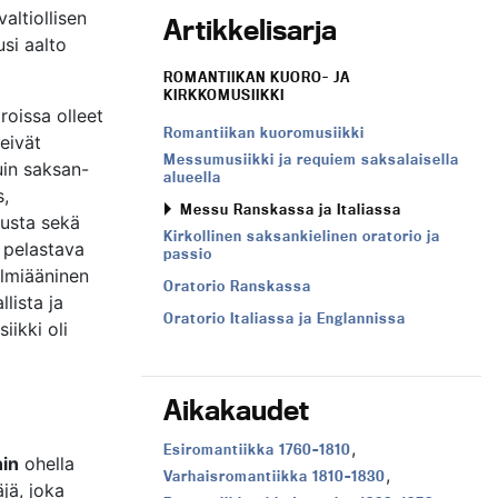
altiollisen
Artikkelisarja
si aalto
ROMANTIIKAN KUORO- JA
KIRKKOMUSIIKKI
roissa olleet
Romantiikan kuoromusiikki
 eivät
Messumusiikki ja requiem saksalaisella
uin saksan-
alueella
s,
Messu Ranskassa ja Italiassa
usta sekä
Kirkollinen saksankielinen oratorio ja
 pelastava
passio
olmiääninen
Oratorio Ranskassa
llista ja
Oratorio Italiassa ja Englannissa
iikki oli
Aikakaudet
,
Aikakausi:
Esiromantiikka 1760–1810
in
ohella
,
Aikakausi:
Varhaisromantiikka 1810–1830
jä, joka