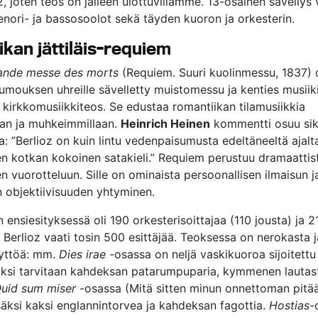
2, joten teos on jälleen ulottuvillamme. 13-osainen sävellys 
enori- ja bassosoolot sekä täyden kuoron ja orkesterin.
kan jättiläis-requiem
ande messe des morts
(Requiem. Suuri kuolinmessu, 1837)
umouksen uhreille sävelletty muistomessu ja kenties musiiki
n kirkkomusiikkiteos. Se edustaa romantiikan tilamusiikkia
aan ja muhkeimmillaan.
Heinrich Heinen
kommentti osuu sik
: ”Berlioz on kuin lintu vedenpaisumusta edeltäneeltä ajalt
nen kotkan kokoinen satakieli.” Requiem perustuu dramaattis
en vuorotteluun. Sille on ominaista persoonallisen ilmaisun j
n objektiivisuuden yhtyminen.
ensiesityksessä oli 190 orkesterisoittajaa (110 jousta) ja 2
 Berlioz vaati tosin 500 esittäjää. Teoksessa on nerokasta ja
äyttöä: mm.
Dies irae
-osassa on neljä vaskikuoroa sijoitettu 
säksi tarvitaan kahdeksan patarumpuparia, kymmenen lautast
uid sum miser
-osassa (Mitä sitten minun onnettoman pitä
säksi kaksi englannintorvea ja kahdeksan fagottia.
Hostias
-