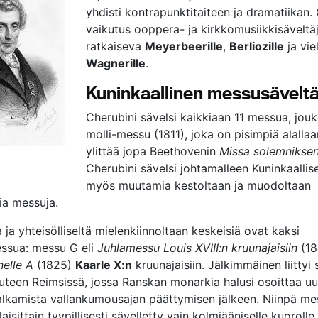
yhdisti kontrapunktitaiteen ja dramatiikan.
vaikutus ooppera- ja kirkkomusiikkisäveltäj
ratkaiseva
Meyerbeerille
,
Berliozille
ja vie
Wagnerille
.
Kuninkaallinen messusäveltä
Cherubini sävelsi kaikkiaan 11 messua, jou
molli-messu (1811), joka on pisimpiä alallaa
ylittää jopa Beethovenin
Missa solemnikse
Cherubini sävelsi johtamalleen Kuninkaallisel
myös muutamia kestoltaan ja muodoltaan
ia messuja.
ta ja yhteisölliseltä mielenkiinnoltaan keskeisiä ovat kaksi
ssua: messu G eli
Juhlamessu Louis XVIII:n kruunajaisiin
(18
elle A
(1825)
Kaarle X:n
kruunajaisiin. Jälkimmäinen liittyi 
uuteen Reimsissä, jossa Ranskan monarkia halusi osoittaa u
lkamista vallankumousajan päättymisen jälkeen. Niinpä me
aisittain tyypillisesti sävelletty vain kolmiääniselle kuorolle