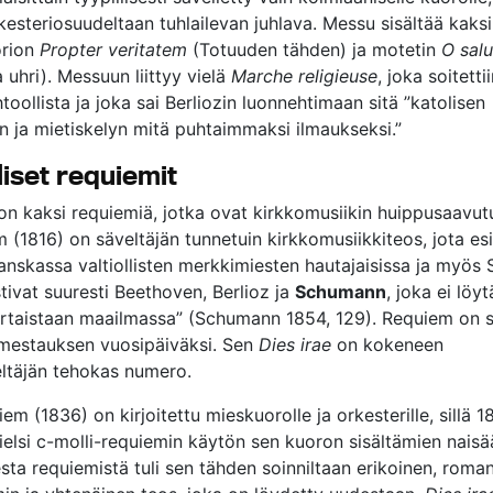
rkesteriosuudeltaan tuhlailevan juhlava. Messu sisältää kaks
orion
Propter veritatem
(Totuuden tähden) ja motetin
O salu
 uhri). Messuun liittyy vielä
Marche religieuse
, joka soitett
toollista ja joka sai Berliozin luonnehtimaan sitä ”katolisen
en ja mietiskelyn mitä puhtaimmaksi ilmaukseksi.”
liset requiemit
 on kaksi requiemiä, jotka ovat kirkkomusiikin huippusaavut
 (1816) on säveltäjän tunnetuin kirkkomusiikkiteos, jota esit
Ranskassa valtiollisten merkkimiesten hautajaisissa ja myös 
tivat suuresti Beethoven, Berlioz ja
Schumann
, joka ei löy
ertaistaan maailmassa” (Schumann 1854, 129). Requiem on s
estauksen vuosipäiväksi. Sen
Dies irae
on kokeneen
ltäjän tehokas numero.
em (1836) on kirjoitettu mieskuorolle ja orkesterille, sillä 1
kielsi c-molli-requiemin käytön sen kuoron sisältämien nais
sta requiemistä tuli sen tähden soinniltaan erikoinen, roman