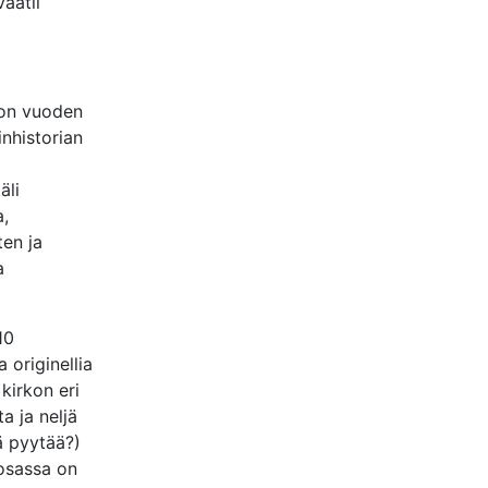
vaatii
 on vuoden
nhistorian
äli
a,
ten ja
a
10
 originellia
kirkon eri
a ja neljä
ä pyytää?)
osassa on