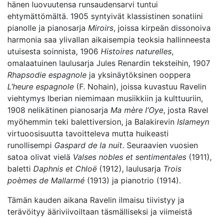
hänen luovuutensa runsaudensarvi tuntui
ehtymättömältä. 1905 syntyivät klassistinen sonatiini
pianolle ja pianosarja
Miroirs
, joissa kirpeän dissonoiva
harmonia saa ylivallan aikaisempia teoksia hallinneesta
utuisesta soinnista, 1906
Histoires naturelles
,
omalaatuinen laulusarja Jules Renardin teksteihin, 1907
Rhapsodie espagnole
ja yksinäytöksinen ooppera
L’heure espagnole
(F. Nohain), joissa kuvastuu Ravelin
viehtymys Iberian niemimaan musiikkiin ja kulttuuriin,
1908 nelikätinen pianosarja
Ma mère l’Oye
, josta Ravel
myöhemmin teki balettiversion, ja Balakirevin
Islameyn
virtuoosisuutta tavoitteleva mutta huikeasti
runollisempi
Gaspard de la nuit
. Seuraavien vuosien
satoa olivat vielä
Valses nobles et sentimentales
(1911),
baletti
Daphnis et Chloë
(1912), laulusarja
Trois
poèmes de Mallarmé
(1913) ja pianotrio (1914).
Tämän kauden aikana Ravelin ilmaisu tiivistyy ja
terävöityy ääriviivoiltaan täsmälliseksi ja viimeistä