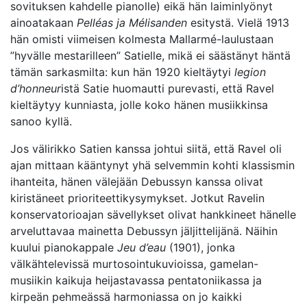
sovituksen kahdelle pianolle) eikä hän laiminlyönyt
ainoatakaan
Pelléas ja Mélisanden
esitystä. Vielä 1913
hän omisti viimeisen kolmesta Mallarmé-laulustaan
”hyvälle mestarilleen” Satielle, mikä ei säästänyt häntä
tämän sarkasmilta: kun hän 1920 kieltäytyi
legion
d’honneur
istä Satie huomautti purevasti, että Ravel
kieltäytyy kunniasta, jolle koko hänen musiikkinsa
sanoo kyllä.
Jos välirikko Satien kanssa johtui siitä, että Ravel oli
ajan mittaan kääntynyt yhä selvemmin kohti klassismin
ihanteita, hänen välejään Debussyn kanssa olivat
kiristäneet prioriteettikysymykset. Jotkut Ravelin
konservatorioajan sävellykset olivat hankkineet hänelle
arveluttavaa mainetta Debussyn jäljittelijänä. Näihin
kuului pianokappale
Jeu d’eau
(1901), jonka
välkähtelevissä murtosointukuvioissa, gamelan-
musiikin kaikuja heijastavassa pentatoniikassa ja
kirpeän pehmeässä harmoniassa on jo kaikki