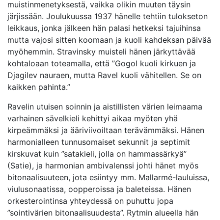
muistinmenetyksestä, vaikka olikin muuten täysin
järjissään. Joulukuussa 1937 hänelle tehtiin tulokseton
leikkaus, jonka jälkeen hän palasi hetkeksi tajuihinsa
mutta vajosi sitten koomaan ja kuoli kahdeksan päivää
myöhemmin. Stravinsky muisteli hänen järkyttävää
kohtaloaan toteamalla, että ”Gogol kuoli kirkuen ja
Djagilev nauraen, mutta Ravel kuoli vähitellen. Se on
kaikken pahinta.”
Ravelin utuisen soinnin ja aistillisten värien leimaama
varhainen sävelkieli kehittyi aikaa myöten yhä
kirpeämmäksi ja ääriviivoiltaan terävämmäksi. Hänen
harmonialleen tunnusomaiset sekunnit ja septimit
kirskuvat kuin ”satakieli, jolla on hammassärkyä”
(Satie), ja harmonian ambivalenssi johti hänet myös
bitonaalisuuteen, jota esiintyy mm. Mallarmé-lauluissa,
viulusonaatissa, oopperoissa ja baleteissa. Hänen
orkesterointinsa yhteydessä on puhuttu jopa
”sointivärien bitonaalisuudesta”. Rytmin alueella hän