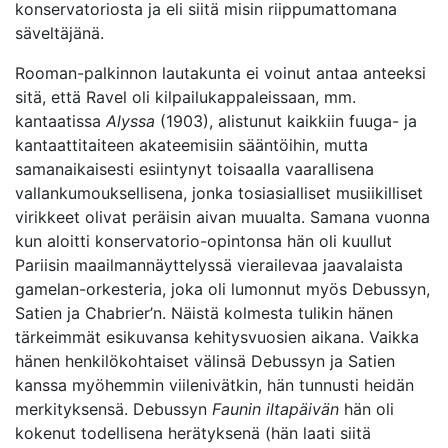
konservatoriosta ja eli siitä misin riippumattomana
säveltäjänä.
Rooman-palkinnon lautakunta ei voinut antaa anteeksi
sitä, että Ravel oli kilpailukappaleissaan, mm.
kantaatissa
Alyssa
(1903), alistunut kaikkiin fuuga- ja
kantaattitaiteen akateemisiin sääntöihin, mutta
samanaikaisesti esiintynyt toisaalla vaarallisena
vallankumouksellisena, jonka tosiasialliset musiikilliset
virikkeet olivat peräisin aivan muualta. Samana vuonna
kun aloitti konservatorio-opintonsa hän oli kuullut
Pariisin maailmannäyttelyssä vierailevaa jaavalaista
gamelan-orkesteria, joka oli lumonnut myös Debussyn,
Satien ja Chabrier’n. Näistä kolmesta tulikin hänen
tärkeimmät esikuvansa kehitysvuosien aikana. Vaikka
hänen henkilökohtaiset välinsä Debussyn ja Satien
kanssa myöhemmin viilenivätkin, hän tunnusti heidän
merkityksensä. Debussyn
Faunin iltapäivän
hän oli
kokenut todellisena herätyksenä (hän laati siitä