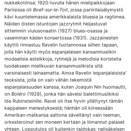
nukkekotiinsa; 1920-luvulla hänen mielipaikkojaan
Pariisissa oli
Boef-sur-le-Toit
, jossa pariirilaisälymystö
kävi kuuntelemassa amerikkalaista bluesia ja ragtimea.
Näiden öisten istuntojen jazzrytmit heijastuvat
sittemmin viulusonaatin (1927) blues-osassa ja
vasemman käden konsertossa (1931). Jazzainesten
käyttö rinnastuu Ravelin tuotannossa siihen tapaan,
jolla hän käytti myös espanjalaisen kansanmusiikin
modaalisia asteikkoja, rytmejä ja melodisia koristeita
luodakseen mielikuvan kansanmusiikista sitä
varsinaisesti lainaamatta. Ainoa Ravelin ’espanjalaisista’
teoksista, jolla on vain vähän tekemistä
espanjalaisuuden kanssa, kuten Joaquin Nin huomautti,
on
Boléro
(1928), jonka hän sävelsi balettimusiikiksi
Ida Rubinsteinille. Ravel oli itse hyvin yllättynyt tämän
kappaleen menestyksestä; hänhän oli kiireessään
Amerikan-matkansa aattona säveltänyt vain teeman,
orkesteroinut sen moneen kertaan ja liimannut palaset
yhteen. Lopputulos oli kuitenkin taidokas: nelisäkeisen