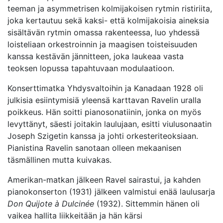
teeman ja asymmetrisen kolmijakoisen rytmin ristiriita,
joka kertautuu sekä kaksi- että kolmijakoisia aineksia
sisältävän rytmin omassa rakenteessa, luo yhdessä
loisteliaan orkestroinnin ja maagisen toisteisuuden
kanssa kestävän jännitteen, joka laukeaa vasta
teoksen lopussa tapahtuvaan modulaatioon.
Konserttimatka Yhdysvaltoihin ja Kanadaan 1928 oli
julkisia esiintymisiä yleensä karttavan Ravelin uralla
poikkeus. Hän soitti pianosonatiinin, jonka on myös
levyttänyt, säesti joitakin laulujaan, esitti viulusonaatin
Joseph Szigetin kanssa ja johti orkesteriteoksiaan.
Pianistina Ravelin sanotaan olleen mekaanisen
täsmällinen mutta kuivakas.
Amerikan-matkan jälkeen Ravel sairastui, ja kahden
pianokonserton (1931) jälkeen valmistui enää laulusarja
Don Quijote à Dulcinée
(1932). Sittemmin hänen oli
vaikea hallita liikkeitään ja hän kärsi