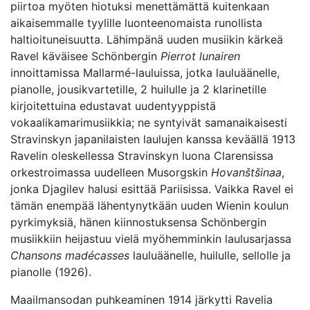
piirtoa myöten hiotuksi menettämättä kuitenkaan
aikaisemmalle tyylille luonteenomaista runollista
haltioituneisuutta. Lähimpänä uuden musiikin kärkeä
Ravel käväisee Schönbergin
Pierrot lunairen
innoittamissa Mallarmé-lauluissa, jotka lauluäänelle,
pianolle, jousikvartetille, 2 huilulle ja 2 klarinetille
kirjoitettuina edustavat uudentyyppistä
vokaalikamarimusiikkia; ne syntyivät samanaikaisesti
Stravinskyn japanilaisten laulujen kanssa keväällä 1913
Ravelin oleskellessa Stravinskyn luona Clarensissa
orkestroimassa uudelleen Musorgskin
Hovanštšinaa
,
jonka Djagilev halusi esittää Pariisissa. Vaikka Ravel ei
tämän enempää lähentynytkään uuden Wienin koulun
pyrkimyksiä, hänen kiinnostuksensa Schönbergin
musiikkiin heijastuu vielä myöhemminkin laulusarjassa
Chansons madécasses
lauluäänelle, huilulle, sellolle ja
pianolle (1926).
Maailmansodan puhkeaminen 1914 järkytti Ravelia