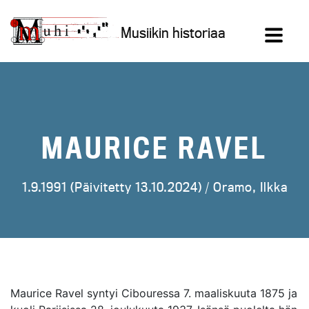
Siirry
sisältöön
Musiikin historiaa
MAURICE RAVEL
1.9.1991 (Päivitetty 13.10.2024) /
Oramo, Ilkka
Maurice Ravel syntyi Cibouressa 7. maaliskuuta 1875 ja