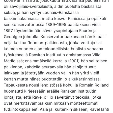
kuoli Pariisissa 28. joulukuuta 1937. Isänsä puolelta hän
oli savoijilais-sveitsiläistä, äidin puolelta baskilaista
sukua, ja hän syntyi Lounais-Ranskassa
baskimaakunnassa, mutta kasvoi Pariisissa ja opiskeli
sen konservatoriossa 1889–1895 palatakseen vielä
1897 täydentämään sävellysopintojaan Faurén ja
Gédalgen johdolla. Konservatorioaikanaan hän kilpaili
neljä kertaa Rooman-palkinnosta, jonka voittaja sai
kolmen vuoden ajan taloudellisista huolista vapaana
työskennellä Ranskan instituutin omistamassa Villa
Medicissä; ensimmäisellä kerralla (1901) hän sai toisen
palkinnon, kahdella seuraavalla hän ei sijoittunut
lainkaan ja jätettyään vuoden väliin hän yritti vielä
kerran mutta hänet pudotettiin jo alkukarsinnoissa.
Tapauksesta nousi lehdistössä kohu, ja Romain Rolland
huomautti kirjeessään eräälle Ranskan instituutin
johtajista, että Ravel oli jo säveltänyt teoksia, jotka
ovat merkittävämpiä kuin mitkään moitteettomat
tutkintokappaleet. Asia jäi kuitenkin sikseen, Ravel lähti