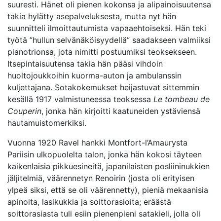
suuresti. Hänet oli pienen kokonsa ja alipainoisuutensa
takia hylätty asepalveluksesta, mutta nyt hän
suunnitteli ilmoittautumista vapaaehtoiseksi. Hän teki
työtä ”hullun selvänäköisyydellä” saadakseen valmiiksi
pianotrionsa, jota nimitti postuumiksi teoksekseen.
Itsepintaisuutensa takia hän pääsi vihdoin
huoltojoukkoihin kuorma-auton ja ambulanssin
kuljettajana. Sotakokemukset heijastuvat sittemmin
kesällä 1917 valmistuneessa teoksessa
Le tombeau de
Couperin
, jonka hän kirjoitti kaatuneiden ystäviensä
hautamuistomerkiksi.
Vuonna 1920 Ravel hankki Montfort-l’Amaurysta
Pariisin ulkopuolelta talon, jonka hän kokosi täyteen
kaikenlaisia pikkuesineitä, japanilaisten posliininukkien
jäljitelmiä, väärennetyn Renoirin (josta oli erityisen
ylpeä siksi, että se oli väärennetty), pieniä mekaanisia
apinoita, lasikukkia ja soittorasioita; eräästä
soittorasiasta tuli esiin pienenpieni satakieli, jolla oli