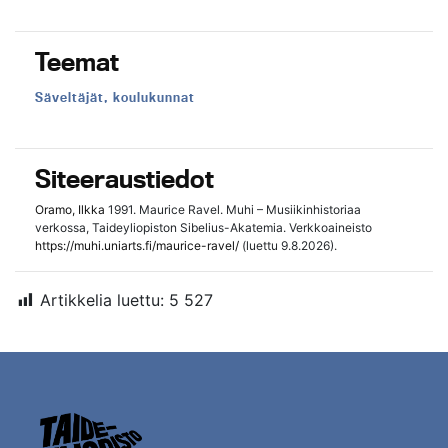
Teemat
Teema:
Säveltäjät, koulukunnat
Siteeraustiedot
Oramo, Ilkka
1991. Maurice Ravel. Muhi – Musiikinhistoriaa
verkossa, Taideyliopiston Sibelius-Akatemia. Verkkoaineisto
https://muhi.uniarts.fi/maurice-ravel/
(luettu 9.8.2026).
Artikkelia luettu:
5 527