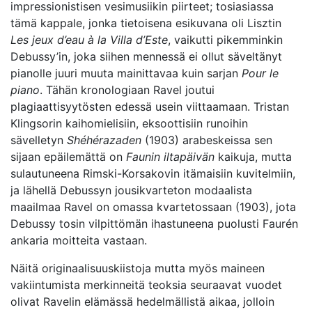
impressionistisen vesimusiikin piirteet; tosiasiassa
tämä kappale, jonka tietoisena esikuvana oli Lisztin
Les jeux d’eau à la Villa d’Este
, vaikutti pikemminkin
Debussy’in, joka siihen mennessä ei ollut säveltänyt
pianolle juuri muuta mainittavaa kuin sarjan
Pour le
piano
. Tähän kronologiaan Ravel joutui
plagiaattisyytösten edessä usein viittaamaan. Tristan
Klingsorin kaihomielisiin, eksoottisiin runoihin
sävelletyn
Shéhérazaden
(1903) arabeskeissa sen
sijaan epäilemättä on
Faunin iltapäivän
kaikuja, mutta
sulautuneena Rimski-Korsakovin itämaisiin kuvitelmiin,
ja lähellä Debussyn jousikvarteton modaalista
maailmaa Ravel on omassa kvartetossaan (1903), jota
Debussy tosin vilpittömän ihastuneena puolusti Faurén
ankaria moitteita vastaan.
Näitä originaalisuuskiistoja mutta myös maineen
vakiintumista merkinneitä teoksia seuraavat vuodet
olivat Ravelin elämässä hedelmällistä aikaa, jolloin