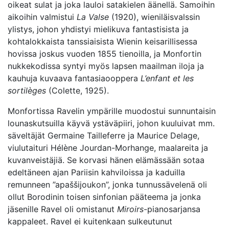
oikeat sulat ja joka lauloi satakielen äänellä. Samoihin
aikoihin valmistui
La Valse
(1920), wieniläisvalssin
ylistys, johon yhdistyi mielikuva fantastisista ja
kohtalokkaista tanssiaisista Wienin keisarillisessa
hovissa joskus vuoden 1855 tienoilla, ja Monfortin
nukkekodissa syntyi myös lapsen maailman iloja ja
kauhuja kuvaava fantasiaooppera
L’enfant et les
sortilèges
(Colette, 1925).
Monfortissa Ravelin ympärille muodostui sunnuntaisin
lounaskutsuilla käyvä ystäväpiiri, johon kuuluivat mm.
säveltäjät Germaine Tailleferre ja Maurice Delage,
viulutaituri Hélène Jourdan-Morhange, maalareita ja
kuvanveistäjiä. Se korvasi hänen elämässään sotaa
edeltäneen ajan Pariisin kahviloissa ja kaduilla
remunneen ”apaššijoukon”, jonka tunnussävelenä oli
ollut Borodinin toisen sinfonian pääteema ja jonka
jäsenille Ravel oli omistanut
Miroirs
-pianosarjansa
kappaleet. Ravel ei kuitenkaan sulkeutunut