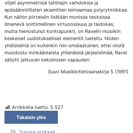
viljeli asymmetrisiä tahtilajin vaihdoksia ja
epäsäännöllisten aksenttien leimaamaa polyrytmiikkaa.
Kun näihin piirteisiin lisätään monissa teoksissa
ilmenevä soittimellinen virtuoosisuus ja taidokas,
mutta hienostunut kontrapunkti, on Ravelin musiikin
keskeiset uudistukselliset elementit lueteltu. Niiden
yhdistelmä on kuitenkin niin omalaatuinen, ettei niistä
muodostu minkäänlaista yhtenäistä järjestelmää; Ravel
säilytti jatkuvan keksimisen vapauden.
Suuri Musiikkitietosanakirja
5 (1991)
Artikkelia luettu:
5 527
Takaisin ylös
Tulosta artikkeli