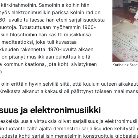
kärkihahmoihin. Samoihin aikoihin hän
myös elektronimusiikin parissa Kölnin radion
960-luvulle tultaessa hän eteni sarjallisuudesta
 muotoja. Tutustuttuaan myöhemmin 1960-
isiin filosofioihin hän käsitti musiikkinsa
 meditaatioksi, joka tuli kuvastaa
keuden rakennetta. 1970-luvulta alkaen
on pitänyt musiikkiaan puhuttua kieltä
kommunikaationa, jota kohti sivistyksen
Karlheinz Sto
ä.
lin erittäin hyvin selvillä siitä, että kuuluin uuteen aikakaute
n Kreikasta alkanut aikakausi oli päättynyt toiseen maailman
isuus ja elektronimusiikki
skeisiä uusia virtauksia olivat sarjallisuus ja elektronimusii
n tuotanto tältä ajalta demonstroi sarjallisuuden kehitystä
suudesta kohti sarjallisin menetelmin konstruoituja globaalej