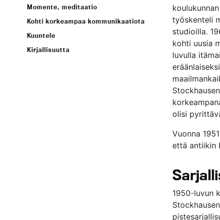
Momente, meditaatio
koulukunnan 
työskenteli 
Kohti korkeampaa kommunikaatiota
studioilla. 1
Kuuntele
kohti uusia
Kirjallisuutta
luvulla itäma
eräänlaiseksi
maailmankaik
Stockhausen 
korkeampana 
olisi pyrittäv
Vuonna 1951 o
että antiiki
Sarjall
1950-luvun ke
Stockhauseni
pistesarjalli