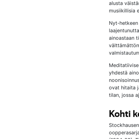
alusta väist
musiikillisia
Nyt-hetkeen k
laajentunutta
ainoastaan ti
välttämättöm
valmistautumi
Meditatiivis
yhdestä aino
noonisoinnus
ovat hitaita
tilan, jossa 
Kohti 
Stockhauseni
oopperasarj