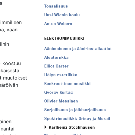
sa
Tonaalisuus
Uusi Wienin koulu
rimmilleen
Anton Webern
aa, vaan
ELEKTRONIMUSIIKKI
ihin
Äänimaisema ja ääni-installaatiot
Aleatoriikka
) koostuu
Elliot Carter
ukaisesta
Hälyn estetiikka
at muutokset
Konkreettinen musiikki
päröivän
György Kurtág
Olivier Messiaen
Sarjallisuus ja jälkisarjallisuus
Spektrimusiikki: Grisey ja Murail
ainen
Karlheinz Stockhausen
anantai