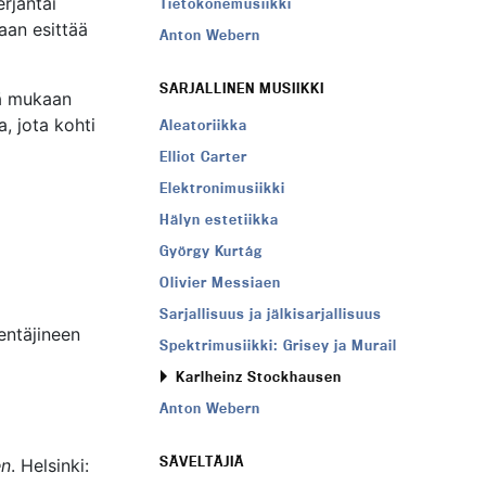
erjantai
Tietokonemusiikki
aan esittää
Anton Webern
SARJALLINEN MUSIIKKI
sä mukaan
 jota kohti
Aleatoriikka
Elliot Carter
Elektronimusiikki
Hälyn estetiikka
György Kurtág
Olivier Messiaen
Sarjallisuus ja jälkisarjallisuus
lentäjineen
Spektrimusiikki: Grisey ja Murail
Karlheinz Stockhausen
Anton Webern
SÄVELTÄJIÄ
en
. Helsinki: