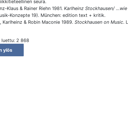
kkitieteellinen seura.
nz-Klaus & Rainer Riehn 1981.
Karlheinz Stockhausen/ …wie 
sik-Konzepte 19). München: edition text + kritik.
, Karlheinz & Robin Maconie 1989.
Stockhausen on Music
. 
 luettu:
2 868
n ylös