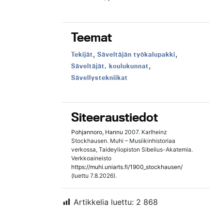
Teemat
,
,
Teema:
Teema:
Tekijät
Säveltäjän työkalupakki
,
Teema:
Säveltäjät, koulukunnat
Teema:
Sävellystekniikat
Siteeraustiedot
Pohjannoro, Hannu
2007. Karlheinz
Stockhausen. Muhi – Musiikinhistoriaa
verkossa, Taideyliopiston Sibelius-Akatemia.
Verkkoaineisto
https://muhi.uniarts.fi/1900_stockhausen/
(luettu 7.8.2026).
Artikkelia luettu:
2 868