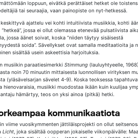
ämättömään loppuun, eivätkä perättäiset hetket ole toisten
 edeltäjiä tai seuraajia, vaan painopiste on nyt-hetkessä.
eskittyvä ajattelu vei kohti intuitiivista musiikkia, kohti ää
 ”hetkeä”, jossa ei ollut olemassa etenevää pulsatiivista aik
la, jossa äänet soivat, koska ”niiden täytyy sisäisestä
yydestä soida”. Sävellykset ovat samalla meditaatioita ja ni
nen sisältää usein askeettisia harjoituksia.
en musiikin paraatiesimerkki
Stimmung
(lauluyhtyeelle, 1968
asta noin 70 minuutin mittaisesta luonnollisen virityksen m
ta (yläsävelsarjan sävelet 4-9). Koska teoksessa tapahtuv
 ja hienovaraisia, musiikki muodostaa ikään kuin kuulijaa ym
ajantaju hämärtyy, teos on yksi ainoa (pitkä) hetki.
korkeampaa kommunikaatiota
n viime vuosikymmenten jättiläisprojekti on ollut seitsenos
a
Licht
, joka sisältää oopperan jokaiselle viikonpäivälle: Ma