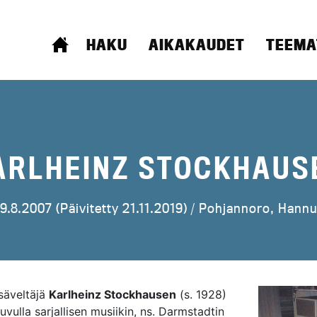
ETUSIVU
HAKU
AIKAKAUDET
TEEMA
ARLHEINZ STOCKHAUS
9.8.2007 (Päivitetty 21.11.2019) /
Pohjannoro, Hann
säveltäjä
Karlheinz Stockhausen
(s. 1928)
uvulla sarjallisen musiikin, ns. Darmstadtin