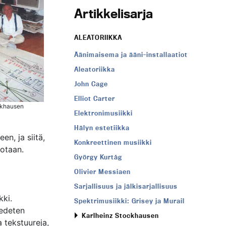
Artikkelisarja
ALEATORIIKKA
Äänimaisema ja ääni-installaatiot
Aleatoriikka
John Cage
Elliot Carter
ckhausen
Elektronimusiikki
Hälyn estetiikka
en, ja siitä,
Konkreettinen musiikki
sotaan.
György Kurtág
Olivier Messiaen
Sarjallisuus ja jälkisarjallisuus
kki.
Spektrimusiikki: Grisey ja Murail
 edeten
Karlheinz Stockhausen
a tekstuureja,