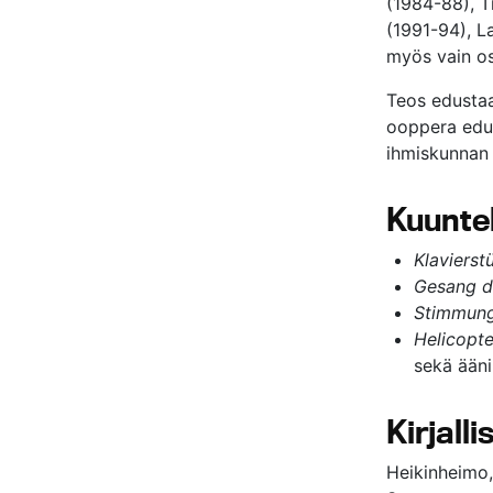
(1984-88), Ti
(1991-94), L
myös vain os
Teos edustaa
ooppera edus
ihmiskunnan o
Kuunte
Klavierst
Gesang d
Stimmun
Helicopte
sekä ääni-
Kirjall
Heikinheimo