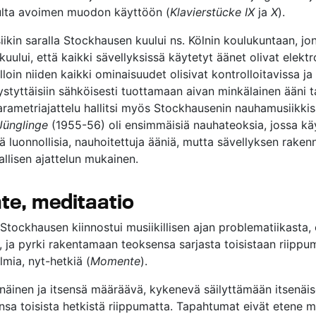
ulta avoimen muodon käyttöön (
Klavierstücke IX
ja
X
).
iikin saralla Stockhausen kuului ns. Kölnin koulukuntaan, jo
kuului, että kaikki sävellyksissä käytetyt äänet olivat elektr
olloin niiden kaikki ominaisuudet olisivat kontrolloitavissa ja
pystyttäisiin sähköisesti tuottamaan aivan minkälainen ääni 
parametriajattelu hallitsi myös Stockhausenin nauhamusiikkis
Jünglinge
(1955-56) oli ensimmäisiä nauhateoksia, jossa käy
ä luonnollisia, nauhoitettuja ääniä, mutta sävellyksen raken
allisen ajattelun mukainen.
e, meditaatio
Stockhausen kiinnostui musiikillisen ajan problematiikasta, e
, ja pyrki rakentamaan teoksensa sarjasta toisistaan riipp
lmia, nyt-hetkiä (
Momente
).
enäinen ja itsensä määräävä, kykenevä säilyttämään itsenäi
sa toisista hetkistä riippumatta. Tapahtumat eivät etene 