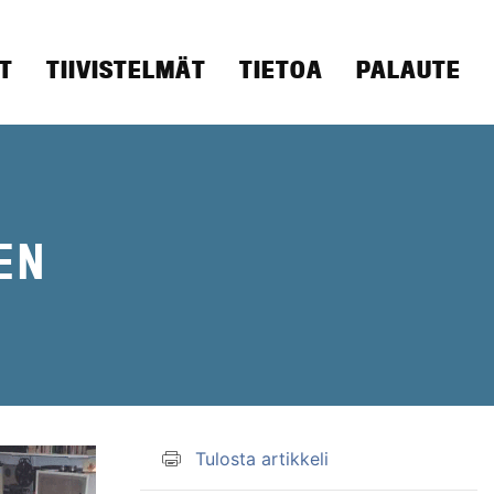
T
TIIVISTELMÄT
TIETOA
PALAUTE
EN
u
Tulosta artikkeli