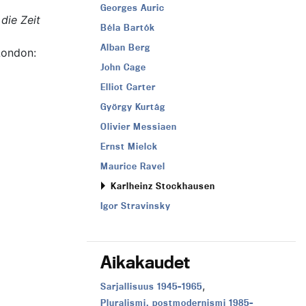
Georges Auric
die Zeit
Béla Bartók
Alban Berg
London:
John Cage
Elliot Carter
György Kurtág
Olivier Messiaen
Ernst Mielck
Maurice Ravel
Karlheinz Stockhausen
Igor Stravinsky
Aikakaudet
,
Aikakausi:
Sarjallisuus 1945–1965
Aikakausi:
Pluralismi, postmodernismi 1985–