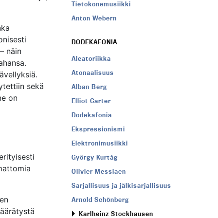
Tietokonemusiikki
Anton Webern
nka
onisesti
DODEKAFONIA
 – näin
Aleatoriikka
tahansa.
Atonaalisuus
ävellyksiä.
tettiin sekä
Alban Berg
ne on
Elliot Carter
Dodekafonia
Ekspressionismi
Elektronimusiikki
rityisesti
György Kurtág
umattomia
Olivier Messiaen
Sarjallisuus ja jälkisarjallisuus
sen
Arnold Schönberg
määrätystä
Karlheinz Stockhausen