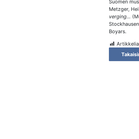
Suomen musii
Metzger, Hei
verging…
(Mu
Stockhausen
Boyars.
Artikkelia
Takaisi