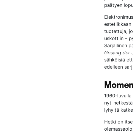
päätyen lop
Elektronimus
estetiikkaan 
tuotettuja, j
uskottiin – 
Sarjallinen 
Gesang der 
sähköisiä ett
edelleen sarj
Moment
1960-luvulla 
nyt-hetkestä
lyhyitä katke
Hetki on its
olemassaolon