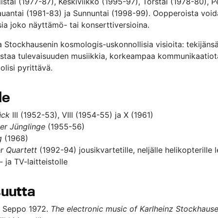
istai (1977-87), Keskiviikko (1995-97), Torstai (1978-80), P
auantai (1981-83) ja Sunnuntai (1998-99). Oopperoista void
ia joko näyttämö- tai konserttiversioina.
 Stockhausenin kosmologis-uskonnollisia visioita: tekijän
taa tulevaisuuden musiikkia, korkeampaa kommunikaatiota,
lisi pyrittävä.
le
ück
III (1952-53), VIII (1954-55) ja X (1961)
er Jünglinge
(1955-56)
g
(1968)
r Quartett
(1992-94) jousikvartetille, neljälle helikopterille 
 ja TV-laitteistolle
isuutta
, Seppo 1972.
The electronic music of Karlheinz Stockhaus