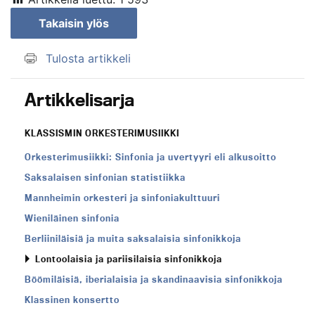
Takaisin ylös
Tulosta artikkeli
Artikkelisarja
KLASSISMIN ORKESTERIMUSIIKKI
Orkesterimusiikki: Sinfonia ja uvertyyri eli alkusoitto
Saksalaisen sinfonian statistiikka
Mannheimin orkesteri ja sinfoniakulttuuri
Wieniläinen sinfonia
Berliiniläisiä ja muita saksalaisia sinfonikkoja
Lontoolaisia ja pariisilaisia sinfonikkoja
Böömiläisiä, iberialaisia ja skandinaavisia sinfonikkoja
Klassinen konsertto