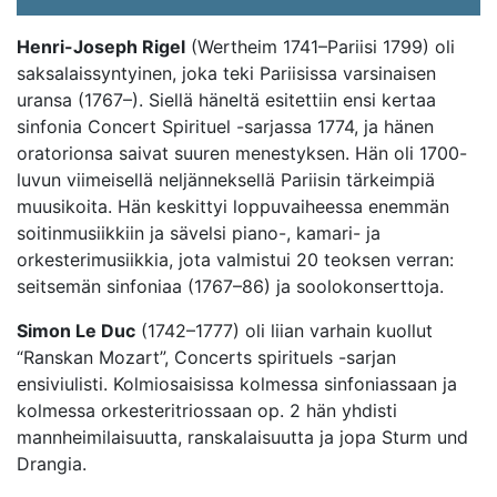
Henri-Joseph Rigel
(Wertheim 1741–Pariisi 1799) oli
saksalaissyntyinen, joka teki Pariisissa varsinaisen
uransa (1767–). Siellä häneltä esitettiin ensi kertaa
sinfonia Concert Spirituel -sarjassa 1774, ja hänen
oratorionsa saivat suuren menestyksen. Hän oli 1700-
luvun viimeisellä neljänneksellä Pariisin tärkeimpiä
muusikoita. Hän keskittyi loppuvaiheessa enemmän
soitinmusiikkiin ja sävelsi piano-, kamari- ja
orkesterimusiikkia, jota valmistui 20 teoksen verran:
seitsemän sinfoniaa (1767–86) ja soolokonserttoja.
Simon Le Duc
(1742–1777) oli liian varhain kuollut
“Ranskan Mozart”, Concerts spirituels -sarjan
ensiviulisti. Kolmiosaisissa kolmessa sinfoniassaan ja
kolmessa orkesteritriossaan op. 2 hän yhdisti
mannheimilaisuutta, ranskalaisuutta ja jopa Sturm und
Drangia.