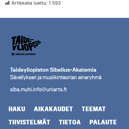
Artikkelia luettu:
1 593
Taideyliopiston Sibelius-Akatemia
Sävellyksen ja musiikinteorian aineryhmä
siba.muhi.info@uniarts.fi
HAKU
AIKAKAUDET
TEEMAT
TIIVISTELMÄT
TIETOA
PALAUTE