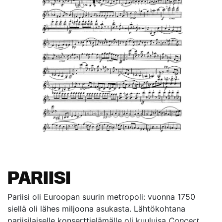
PARIISI
Pariisi oli Euroopan suurin metropoli: vuonna 1750
siellä oli lähes miljoona asukasta. Lähtökohtana
pariisilaiselle konserttielämälle oli kuuluisa
Concert