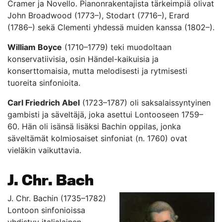
Cramer ja Novello. Pianonrakentajista tärkeimpiä olivat
John Broadwood (1773–), Stodart (7716–), Erard
(1786–) sekä Clementi yhdessä muiden kanssa (1802–).
William Boyce
(1710–1779) teki muodoltaan
konservatiivisia, osin Händel-kaikuisia ja
konserttomaisia, mutta melodisesti ja rytmisesti
tuoreita sinfonioita.
Carl Friedrich Abel
(1723–1787) oli saksalaissyntyinen
gambisti ja säveltäjä, joka asettui Lontooseen 1759–
60. Hän oli isänsä lisäksi Bachin oppilas, jonka
säveltämät kolmiosaiset sinfoniat (n. 1760) ovat
vieläkin vaikuttavia.
J. Chr. Bach
J. Chr. Bachin (1735–1782)
Lontoon sinfonioissa