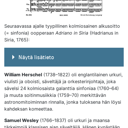
Seuraavassa ajalle tyypillinen kolmiosainen alkusoitto
(= sinfonia) oopperaan
Adriano in Siria
(Hadrianus in
Siria, 1765):
Näytä lisätieto
William Herschel
(1738–1822) oli englantilainen urkuri,
viulisti ja oboisti, säveltäjä ja orkesterinjohtaja, joka
sävelsi 24 kolmiosaista galanttia sinfoniaa (1760–64)
ja muuta soitinmusiikkia (1759–70) merkittävän
astronomitoiminnan rinnalla, jonka tuloksena hän löysi
kahdeksan komeettaa.
Samuel Wesley
(1766–1837) oli urkuri ja maansa
tärkeimpiä klassisen ajan säveltäjiä. Hänen kynästään