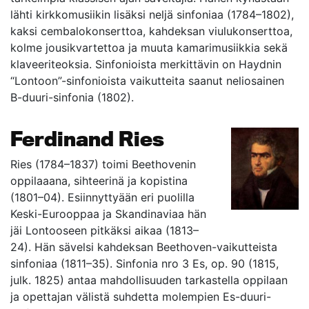
lähti kirkkomusiikin lisäksi neljä sinfoniaa (1784–1802),
kaksi cembalokonserttoa, kahdeksan viulukonserttoa,
kolme jousikvartettoa ja muuta kamarimusiikkia sekä
klaveeriteoksia. Sinfonioista merkittävin on Haydnin
“Lontoon”-sinfonioista vaikutteita saanut neliosainen
B-duuri-sinfonia (1802).
Ferdinand Ries
Ries (1784–1837) toimi Beethovenin
oppilaaana, sihteerinä ja kopistina
(1801–04). Esiinnyttyään eri puolilla
Keski-Eurooppaa ja Skandinaviaa hän
jäi Lontooseen pitkäksi aikaa (1813–
24). Hän sävelsi kahdeksan Beethoven-vaikutteista
sinfoniaa (1811–35). Sinfonia nro 3 Es, op. 90 (1815,
julk. 1825) antaa mahdollisuuden tarkastella oppilaan
ja opettajan välistä suhdetta molempien Es-duuri-