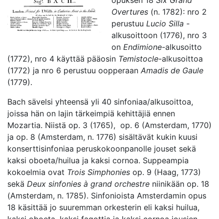
opuksen 18
Six Grand
Overtures
(n. 1782): nro 2
perustuu
Lucio Silla
-
alkusoittoon (1776), nro 3
on
Endimione
-alkusoitto
(1772), nro 4 käyttää pääosin
Temistocle
-alkusoittoa
(1772) ja nro 6 perustuu oopperaan
Amadis de Gaule
(1779).
Bach sävelsi yhteensä yli 40 sinfoniaa/alkusoittoa,
joissa hän on lajin tärkeimpiä kehittäjiä ennen
Mozartia. Niistä op. 3 (1765), op. 6 (Amsterdam, 1770)
ja op. 8 (Amsterdam, n. 1776) sisältävät kukin kuusi
konserttisinfoniaa peruskokoonpanolle jouset sekä
kaksi oboeta/huilua ja kaksi cornoa. Suppeampia
kokoelmia ovat
Trois Simphonies
op. 9 (Haag, 1773)
sekä
Deux sinfonies à grand orchestre
niinikään op. 18
(Amsterdam, n. 1785). Sinfonioista Amsterdamin opus
18 käsittää jo suuremman orkesterin eli kaksi huilua,