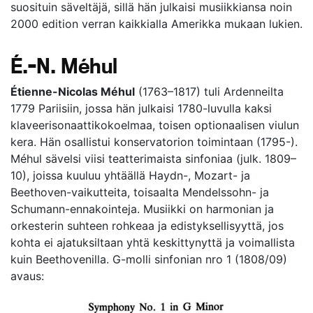
suosituin säveltäjä, sillä hän julkaisi musiikkiansa noin
2000 edition verran kaikkialla Amerikka mukaan lukien.
É.-N. Méhul
Étienne-Nicolas Méhul
(1763–1817) tuli Ardenneilta
1779 Pariisiin, jossa hän julkaisi 1780-luvulla kaksi
klaveerisonaattikokoelmaa, toisen optionaalisen viulun
kera. Hän osallistui konservatorion toimintaan (1795-).
Méhul sävelsi viisi teatterimaista sinfoniaa (julk. 1809–
10), joissa kuuluu yhtäällä Haydn-, Mozart- ja
Beethoven-vaikutteita, toisaalta Mendelssohn- ja
Schumann-ennakointeja. Musiikki on harmonian ja
orkesterin suhteen rohkeaa ja edistyksellisyyttä, jos
kohta ei ajatuksiltaan yhtä keskittynyttä ja voimallista
kuin Beethovenilla. G-molli sinfonian nro 1 (1808/09)
avaus: