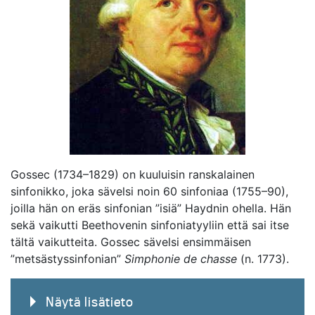
Gossec (1734–1829) on kuuluisin ranskalainen
sinfonikko, joka sävelsi noin 60 sinfoniaa (1755–90),
joilla hän on eräs sinfonian ”isiä” Haydnin ohella. Hän
sekä vaikutti Beethovenin sinfoniatyyliin että sai itse
tältä vaikutteita. Gossec sävelsi ensimmäisen
”metsästyssinfonian”
Simphonie de chasse
(n. 1773).
Näytä lisätieto