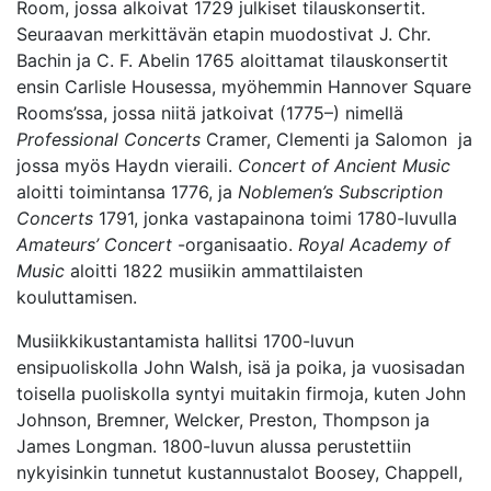
Room, jossa alkoivat 1729 julkiset tilauskonsertit.
Seuraavan merkittävän etapin muodostivat J. Chr.
Bachin ja C. F. Abelin 1765 aloittamat tilauskonsertit
ensin Carlisle Housessa, myöhemmin Hannover Square
Rooms’ssa, jossa niitä jatkoivat (1775–) nimellä
Professional Concerts
Cramer, Clementi ja Salomon ja
jossa myös Haydn vieraili.
Concert of Ancient Music
aloitti toimintansa 1776, ja
Noblemen’s Subscription
Concerts
1791, jonka vastapainona toimi 1780-luvulla
Amateurs’ Concert
-organisaatio.
Royal Academy of
Music
aloitti 1822 musiikin ammattilaisten
kouluttamisen.
Musiikkikustantamista hallitsi 1700-luvun
ensipuoliskolla John Walsh, isä ja poika, ja vuosisadan
toisella puoliskolla syntyi muitakin firmoja, kuten John
Johnson, Bremner, Welcker, Preston, Thompson ja
James Longman. 1800-luvun alussa perustettiin
nykyisinkin tunnetut kustannustalot Boosey, Chappell,