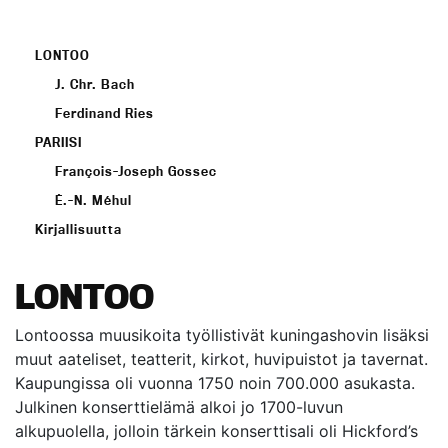
LONTOO
J. Chr. Bach
Ferdinand Ries
PARIISI
François-Joseph Gossec
É.-N. Méhul
Kirjallisuutta
LONTOO
Lontoossa muusikoita työllistivät kuningashovin lisäksi
muut aateliset, teatterit, kirkot, huvipuistot ja tavernat.
Kaupungissa oli vuonna 1750 noin 700.000 asukasta.
Julkinen konserttielämä alkoi jo 1700-luvun
alkupuolella, jolloin tärkein konserttisali oli Hickford’s