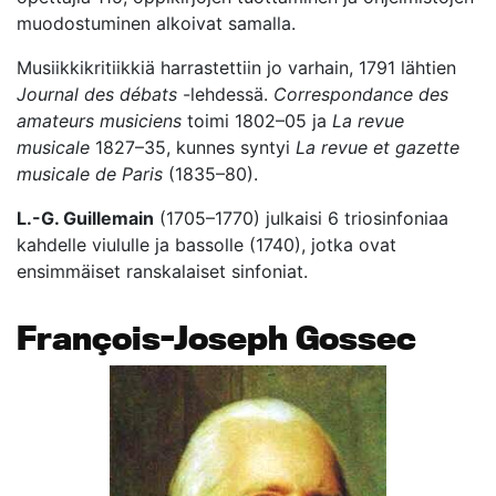
muodostuminen alkoivat samalla.
Musiikkikritiikkiä harrastettiin jo varhain, 1791 lähtien
Journal des débats
-lehdessä.
Correspondance des
amateurs musiciens
toimi 1802–05 ja
La revue
musicale
1827–35, kunnes syntyi
La revue et gazette
musicale de Paris
(1835–80).
L.-G. Guillemain
(1705–1770) julkaisi 6 triosinfoniaa
kahdelle viululle ja bassolle (1740), jotka ovat
ensimmäiset ranskalaiset sinfoniat.
François-Joseph Gossec