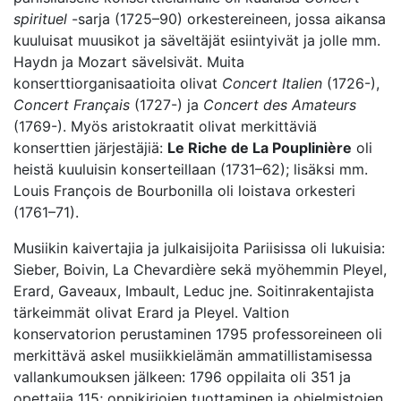
spirituel
-sarja (1725–90) orkestereineen, jossa aikansa
kuuluisat muusikot ja säveltäjät esiintyivät ja jolle mm.
Haydn ja Mozart sävelsivät. Muita
konserttiorganisaatioita olivat
Concert Italien
(1726-),
Concert Français
(1727-) ja
Concert des Amateurs
(1769-). Myös aristokraatit olivat merkittäviä
konserttien järjestäjiä:
Le Riche de La Pouplinière
oli
heistä kuuluisin konserteillaan (1731–62); lisäksi mm.
Louis François de Bourbonilla oli loistava orkesteri
(1761–71).
Musiikin kaivertajia ja julkaisijoita Pariisissa oli lukuisia:
Sieber, Boivin, La Chevardière sekä myöhemmin Pleyel,
Erard, Gaveaux, Imbault, Leduc jne. Soitinrakentajista
tärkeimmät olivat Erard ja Pleyel. Valtion
konservatorion perustaminen 1795 professoreineen oli
merkittävä askel musiikkielämän ammatillistamisessa
vallankumouksen jälkeen: 1796 oppilaita oli 351 ja
opettajia 115; oppikirjojen tuottaminen ja ohjelmistojen