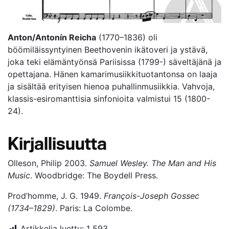
Anton/Antonín Reicha
(1770–1836) oli
böömiläissyntyinen Beethovenin ikätoveri ja ystävä,
joka teki elämäntyönsä Pariisissa (1799-) säveltäjänä ja
opettajana. Hänen kamarimusiikkituotantonsa on laaja
ja sisältää erityisen hienoa puhallinmusiikkia. Vahvoja,
klassis-esiromanttisia sinfonioita valmistui 15 (1800-
24).
Kirjallisuutta
Olleson, Philip 2003.
Samuel Wesley. The Man and His
Music
. Woodbridge: The Boydell Press.
Prod’homme, J. G. 1949.
François-Joseph Gossec
(1734–1829)
. Paris: La Colombe.
Artikkelia luettu:
1 593