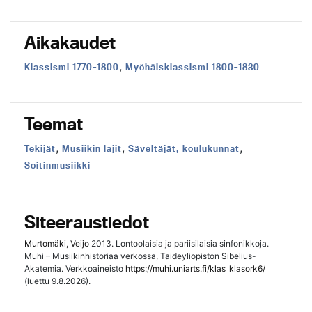
Aikakaudet
,
Aikakausi:
Aikakausi:
Klassismi 1770–1800
Myöhäisklassismi 1800–1830
Teemat
,
,
,
Teema:
Teema:
Teema:
Tekijät
Musiikin lajit
Säveltäjät, koulukunnat
Teema:
Soitinmusiikki
Siteeraustiedot
Murtomäki, Veijo
2013. Lontoolaisia ja pariisilaisia sinfonikkoja.
Muhi – Musiikinhistoriaa verkossa, Taideyliopiston Sibelius-
Akatemia. Verkkoaineisto
https://muhi.uniarts.fi/klas_klasork6/
(luettu 9.8.2026).