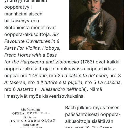
yhdistyy italialainen
oopperatyyli
mannheimilaiseen
häikäisevyyteen.
Sinfonioista monet ovat
ooppera-alkusoittoja.
Six
Favourite Ouvertures in 8
Parts For Violins, Hoboys,
Frenc Horns with a Bass
for the Harpsicord and Violoncello
(1763) ovat kaikki
ooppera-alkusoittoja tempokaavassa nopea–hidas–
nopea: nro 1
Orione
, nro 2
La calamita de’ cuori
, nro 3
Artaserse
, nro 4
Il tutore e la pupilla
, nro 5
La cascina
,
nro 6
Astarto
(=
Alessandro nell’Indie
). Nämä
ilmestyivät myös klaveerisovituksina.
Bach julkaisi myös toisen
pääsääntöisesti ooppera-
alkusoittoja sisältävän