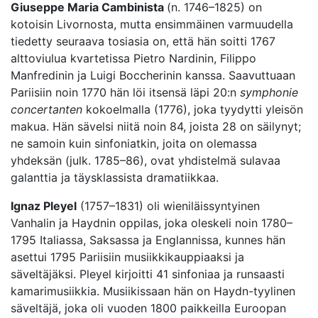
Giuseppe Maria Cambinista
(n. 1746–1825) on
kotoisin Livornosta, mutta ensimmäinen varmuudella
tiedetty seuraava tosiasia on, että hän soitti 1767
alttoviulua kvartetissa Pietro Nardinin, Filippo
Manfredinin ja Luigi Boccherinin kanssa. Saavuttuaan
Pariisiin noin 1770 hän löi itsensä läpi 20:n
symphonie
concertanten
kokoelmalla (1776), joka tyydytti yleisön
makua. Hän sävelsi niitä noin 84, joista 28 on säilynyt;
ne samoin kuin sinfoniatkin, joita on olemassa
yhdeksän (julk. 1785–86), ovat yhdistelmä sulavaa
galanttia ja täysklassista dramatiikkaa.
Ignaz Pleyel
(1757–1831) oli wieniläissyntyinen
Vanhalin ja Haydnin oppilas, joka oleskeli noin 1780–
1795 Italiassa, Saksassa ja Englannissa, kunnes hän
asettui 1795 Pariisiin musiikkikauppiaaksi ja
säveltäjäksi. Pleyel kirjoitti 41 sinfoniaa ja runsaasti
kamarimusiikkia. Musiikissaan hän on Haydn-tyylinen
säveltäjä, joka oli vuoden 1800 paikkeilla Euroopan