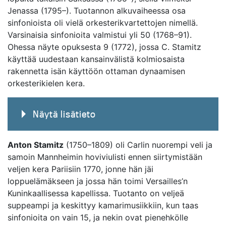
Jenassa (1795–). Tuotannon alkuvaiheessa osa
sinfonioista oli vielä orkesterikvartettojen nimellä.
Varsinaisia sinfonioita valmistui yli 50 (1768–91).
Ohessa näyte opuksesta 9 (1772), jossa C. Stamitz
käyttää uudestaan kansainvälistä kolmiosaista
rakennetta isän käyttöön ottaman dynaamisen
orkesterikielen kera.
Näytä lisätieto
Anton Stamitz
(1750–1809) oli Carlin nuorempi veli ja
samoin Mannheimin hoviviulisti ennen siirtymistään
veljen kera Pariisiin 1770, jonne hän jäi
loppuelämäkseen ja jossa hän toimi Versailles’n
Kuninkaallisessa kapellissa. Tuotanto on veljeä
suppeampi ja keskittyy kamarimusiikkiin, kun taas
sinfonioita on vain 15, ja nekin ovat pienehkölle