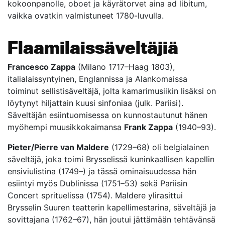
kokoonpanolle, oboet ja käyrätorvet aina ad libitum,
vaikka ovatkin valmistuneet 1780-luvulla.
Flaamilaissäveltäjiä
Francesco Zappa
(Milano 1717–Haag 1803),
italialaissyntyinen, Englannissa ja Alankomaissa
toiminut sellistisäveltäjä, jolta kamarimusiikin lisäksi on
löytynyt hiljattain kuusi sinfoniaa (julk. Pariisi).
Säveltäjän esiintuomisessa on kunnostautunut hänen
myöhempi muusikkokaimansa
Frank Zappa
(1940–93).
Pieter/Pierre van Maldere
(1729–68) oli belgialainen
säveltäjä, joka toimi Brysselissä kuninkaallisen kapellin
ensiviulistina (1749–) ja tässä ominaisuudessa hän
esiintyi myös Dublinissa (1751–53) sekä Pariisin
Concert sprituelissa (1754). Maldere ylirasittui
Brysselin Suuren teatterin kapellimestarina, säveltäjä ja
sovittajana (1762–67), hän joutui jättämään tehtävänsä