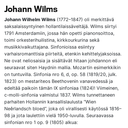
Johann Wilms
Johann Wilhelm Wilms
(1772–1847) oli merkittävä
saksalaissyntyinen hollantilaissäveltäjä. Wilms siirtyi
1791 Amsterdamiin, jossa hän opetti pianonsoittoa,
toimi orkesterihuilistina, kirkkourkurina sekä
musiikkivaikuttajana. Sinfonioissa esiintyy
varhaisromanttisia piirteitä, etenkin kehittelyjaksoissa.
Ne ovat neliosaisia ja sisältävät hitaan johdannon eli
seuraavat siten Haydnin mallia. Mozartin esimerkkikin
on tuntuvilla. Sinfonia nro 6, d, op. 58 (1819/20, julk.
1823) on mestariteos Beethovenin vanavedessä ja
edeltää paikoin tämän IX sinfoniaa (1824)! Viimeinen,
c-molli-sinfonia valmistui 1837. Wilms tunnettaneen
parhaiten Hollannin kansallislaulusta “Wien
Neêrlandsch bloed”, joka oli virallisesti käytössä 1816–
98 ja jota laulettiin vielä 1950-luvulla. Seuraavassa
sinfonian nro 1 op. 9 (1805) alkua: