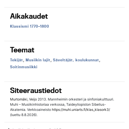
Aikakaudet
Aikakausi:
Klassismi 1770–1800
Teemat
,
,
,
Teema:
Teema:
Teema:
Tekijät
Musiikin lajit
Säveltäjät, koulukunnat
Teema:
Soitinmusiikki
Siteeraustiedot
Murtomäki, Veijo
2013. Mannheimin orkesteri ja sinfoniakulttuuri.
Muhi – Musiikinhistoriaa verkossa, Taideyliopiston Sibelius-
Akatemia. Verkkoaineisto
https://muhi.uniarts.fi/klas_klasork3/
(luettu 8.8.2026).