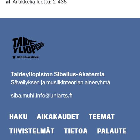
Artikkelia luettu:
2 435
Taideyliopiston Sibelius-Akatemia
Sävellyksen ja musiikinteorian aineryhmä
siba.muhi.info@uniarts.fi
HAKU
AIKAKAUDET
TEEMAT
TIIVISTELMÄT
TIETOA
PALAUTE