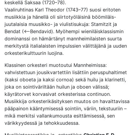
keskellä Saksaa (1720–78).
Vaaliruhtinas Karl Theodor (1743–77) suosi eritoten
musiikkia ja hänellä oli siirtotyöläisinä böömiläis-
juutalaisia muusikko- ja viulistisukuja: Stamitzit ja
Bendat (<–Bendavid). Myöhempi wieniläisklassismin
dominanssi on hämärtänyt mannheimilaisten suurta
merkitystä italialaisten impulssien välittäjänä ja uuden
orkesterikulttuurin luojina.
Klassinen orkesteri muotoutui Mannheimissa:
vahvistettuun jousikvartettiin lisättiin peruspuhaltimet
(kaksi oboeta ja kaksi cornoa) sekä huilu ja klarinetti,
joka on sointiväriltään huilun ja oboen välissä;
käyrätorvet korvasivat orkesterissa continuon.
Musiikkija orkesterikäsityksen muutos on havaittavissa
pääpainon kääntymisessä sointiin, väriin, tekstuuriin –
mikä merkitsi vallankumousta esittämisessä, sen
värikkyydessä ja tehokkuudessa.