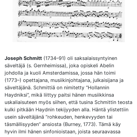
Joseph Schmitt
(1734–91) oli saksalaissyntyinen
säveltäjä (s. Gernheimissa), joka opiskeli Abelin
johdolla ja kuoli Amsterdamissa, jossa hän toimi
(1773–) opettajana, musiikinjohtajana, julkaisijana ja
säveltäjänä. Schmittiä on nimitetty “Hollannin
Haydniksi”, mikä liittyy paitsi hänen musiikkinsa
uskaliaisuteen myös siihen, että tusina Schmittin teosta
kulki pitkään Haydnin tekijyyden alla. Häntä ylistettiin
usein säveltäjänä “rohkeuden, henkevyyden tai
täsmällisyyden” ansiosta (Burney, 1773). Tämä käy
hyvin ilmi hänen sinfonioistaan, joista seuraavassa