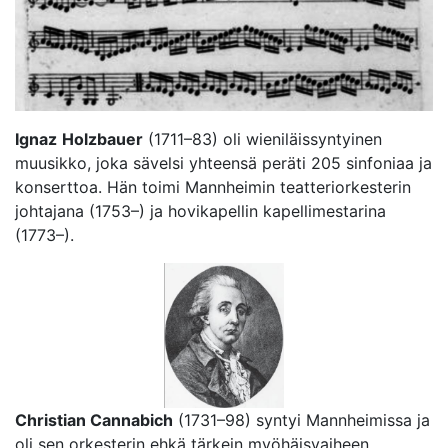
Ignaz
Holzbauer
(1711–83) oli wieniläissyntyinen
muusikko, joka sävelsi yhteensä peräti 205 sinfoniaa ja
konserttoa. Hän toimi Mannheimin teatteriorkesterin
johtajana (1753–) ja hovikapellin kapellimestarina
(1773–).
Christian Cannabich
(1731–98) syntyi Mannheimissa ja
oli sen orkesterin ehkä tärkein myöhäisvaiheen