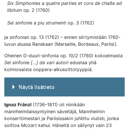
Six Simphonies a quatre parties et cors de chaße ad
libitum
op. 2 (1760)
Sei sinfonie a piu strumenti
op. 3 (1762)
ja sinfonian op. 13 (1762) – ennen siirtymistään 1760-
luvun alussa Ranskaan (Marseille, Bordeaux, Pariisi).
Oheinen D-duuri-sinfonia op. 10/2 (1760) kokoelmasta
Sei sinfonie […] da vari autori
edustaa yhä
kolmiosaista ooppera-alkusoittotyyppiä.
Näytä lisätieto
Ignaz Fränzl
(1736–1811) oli niinikään
mannheimilaissyntyinen säveltäjä, Mannheimin
konserttimestari ja Pariisissakin juhlittu viulisti, jonka
soittoa Mozart kehui. Häneltä on säilynyt vain 23