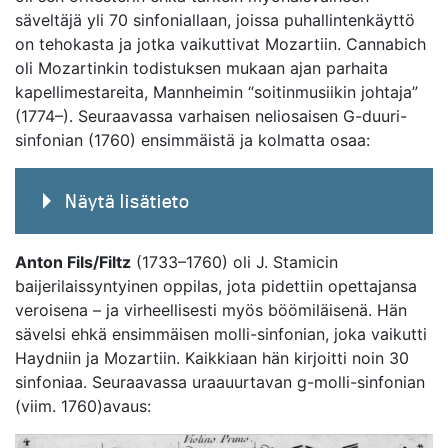
säveltäjä yli 70 sinfoniallaan, joissa puhallintenkäyttö
on tehokasta ja jotka vaikuttivat Mozartiin. Cannabich
oli Mozartinkin todistuksen mukaan ajan parhaita
kapellimestareita, Mannheimin “soitinmusiikin johtaja”
(1774–). Seuraavassa varhaisen neliosaisen G-duuri-
sinfonian (1760) ensimmäistä ja kolmatta osaa:
Näytä lisätieto
Anton Fils/Filtz
(1733–1760) oli J. Stamicin
baijerilaissyntyinen oppilas, jota pidettiin opettajansa
veroisena – ja virheellisesti myös böömiläisenä. Hän
sävelsi ehkä ensimmäisen molli-sinfonian, joka vaikutti
Haydniin ja Mozartiin. Kaikkiaan hän kirjoitti noin 30
sinfoniaa. Seuraavassa uraauurtavan g-molli-sinfonian
(viim. 1760)avaus: