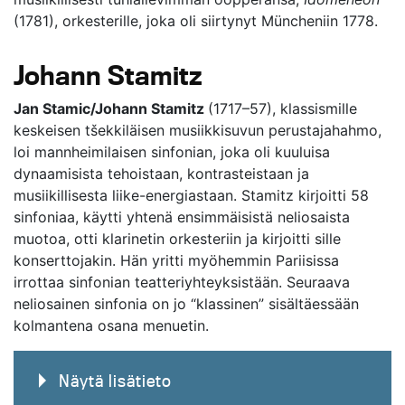
(1781), orkesterille, joka oli siirtynyt Müncheniin 1778.
Johann Stamitz
Jan Stamic/Johann Stamitz
(1717–57), klassismille
keskeisen tšekkiläisen musiikkisuvun perustajahahmo,
loi mannheimilaisen sinfonian, joka oli kuuluisa
dynaamisista tehoistaan, kontrasteistaan ja
musiikillisesta liike-energiastaan. Stamitz kirjoitti 58
sinfoniaa, käytti yhtenä ensimmäisistä neliosaista
muotoa, otti klarinetin orkesteriin ja kirjoitti sille
konserttojakin. Hän yritti myöhemmin Pariisissa
irrottaa sinfonian teatteriyhteyksistään. Seuraava
neliosainen sinfonia on jo “klassinen” sisältäessään
kolmantena osana menuetin.
Näytä lisätieto