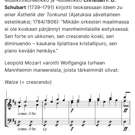
Musiikinteoreetikko ja -esteetikko
Christian F. D.
Schubart
(1739–1791) kirjoitti teoksessaan
Ideen zu
einer Ästhetik der Tonkunst
(Ajatuksia säveltaiteen
estetiikaksi; 1784/1806): “Mikään orkesteri maailmassa
ei ole koskaan pärjännyt mannheimilaisille esityksessä.
Sen forte on ukkonen, sen crescendo koski, sen
diminuendo – kaukana liplattava kristallipuro, sen
piano kevään henkäys.”
Leopold Mozart varoitti Wolfgangia turhaan
Mannheimin maneereista,
joista tärkeimmät olivat:
Walze
(= crescendo)