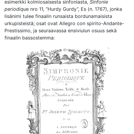
esimerkki kolmiosaisesta sinfoniasta,
Sinfonie
periodiqu
e nro 11, “Hurdy Gurdy”, Es (n. 1767), jonka
lisänimi tulee finaalin runsaista bordunamaisista
urkupisteistä; osat ovat Allegro con spirito-Andante-
Prestissimo, ja seuraavassa ensiviulun osuus sekä
finaalin bassostemma: