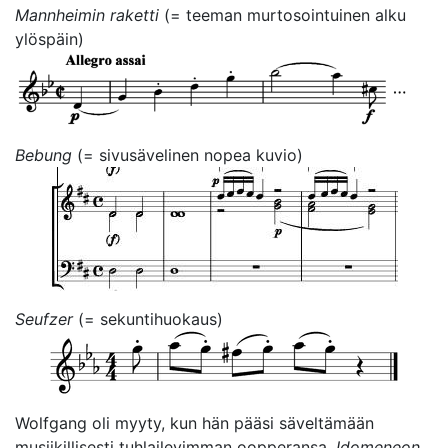
Mannheimin raketti
(= teeman murtosointuinen alku
ylöspäin)
Bebung
(= sivusävelinen nopea kuvio)
Seufzer
(= sekuntihuokaus)
Wolfgang oli myyty, kun hän pääsi säveltämään
musiikillisesti tuhlailevimman oopperansa,
Idomeneon