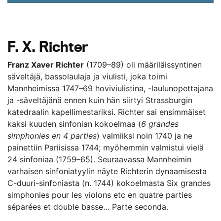
F. X. Richter
Franz Xaver Richter
(1709–89) oli määriläissyntinen
säveltäjä, bassolaulaja ja viulisti, joka toimi
Mannheimissa 1747–69 hoviviulistina, -laulunopettajana
ja -säveltäjänä ennen kuin hän siirtyi Strassburgin
katedraalin kapellimestariksi. Richter sai ensimmäiset
kaksi kuuden sinfonian kokoelmaa (
6 grandes
simphonies en 4 parties
) valmiiksi noin 1740 ja ne
painettiin Pariisissa 1744; myöhemmin valmistui vielä
24 sinfoniaa (1759–65). Seuraavassa Mannheimin
varhaisen sinfoniatyylin näyte Richterin dynaamisesta
C-duuri-sinfoniasta (n. 1744) kokoelmasta Six grandes
simphonies pour les violons etc en quatre parties
séparées et double basse… Parte seconda.