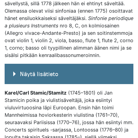
sävellystä, sillä 1778 jälkeen hän ei ehtinyt säveltää.
Olemassa olevat viisi sinfoniaa (ennen 1775) osoittavat
hänet ensiluokkaiseksi säveltäjäksi.
Sinfonie periodique
a plusieurs Instruments
nro 8, C, on kolmiosainen
(Allegro vivace-Andante-Presto) ja sen soitinstemmoja
ovat violin 1, violin 2, viola, basso, flute 1, flute 2, corno
1, corno; basso oli tyypillinen alimman äänen nimi ja se
sisälsi pitkään kenraalibassonumeroinnin.
Näytä lisätieto
Karel/Carl Stamic/Stamitz
(1745–1801) oli Jan
Stamicin poika ja viulistisäveltäjä, joka esiintyi
viuluvirtuoosina läpi Euroopan. Ensin hän toimi
Mannheimissa hoviorkesterin viulistina (1761–70),
seuraavaksi Pariisissa (1770–76), jossa hän esiintyi mm.
Concerts spirituels -sarjassa, Lontoossa (1776–80) ja
lopulta takaisin Saksassa (1785–), siellä viimeksi