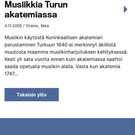
Musiikkia Turun
akatemiassa
4.11.2005 / Oramo, Ilkka
Musiikin käytöstä Kuninkaallisen akatemian
perustaminen Turkuun 1640 ei merkinnyt äkillistä
muutosta maamme musiikinharjoituksen kehityksessä.
Kesti yli sata vuotta ennen kuin akatemiassa saattoi
saada opetusta musiikin alalla. Vasta kun akatemia
1747…
Takaisin ylös
Haku
tulosten
selaaminen