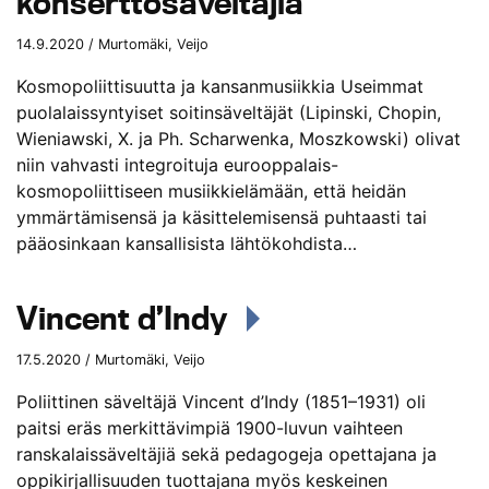
konserttosäveltäjiä
14.9.2020 / Murtomäki, Veijo
Kosmopoliittisuutta ja kansanmusiikkia Useimmat
puolalaissyntyiset soitinsäveltäjät (Lipinski, Chopin,
Wieniawski, X. ja Ph. Scharwenka, Moszkowski) olivat
niin vahvasti integroituja eurooppalais-
kosmopoliittiseen musiikkielämään, että heidän
ymmärtämisensä ja käsittelemisensä puhtaasti tai
pääosinkaan kansallisista lähtökohdista…
Vincent d’Indy
17.5.2020 / Murtomäki, Veijo
Poliittinen säveltäjä Vincent d’Indy (1851–1931) oli
paitsi eräs merkittävimpiä 1900-luvun vaihteen
ranskalaissäveltäjiä sekä pedagogeja opettajana ja
oppikirjallisuuden tuottajana myös keskeinen