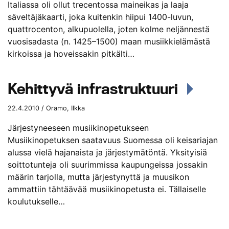
Italiassa oli ollut trecentossa maineikas ja laaja
säveltäjäkaarti, joka kuitenkin hiipui 1400-luvun,
quattrocenton, alkupuolella, joten kolme neljännestä
vuosisadasta (n. 1425–1500) maan musiikkielämästä
kirkoissa ja hoveissakin pitkälti…
Kehittyvä infrastruktuuri
22.4.2010 / Oramo, Ilkka
Järjestyneeseen musiikinopetukseen
Musiikinopetuksen saatavuus Suomessa oli keisariajan
alussa vielä hajanaista ja järjestymätöntä. Yksityisiä
soittotunteja oli suurimmissa kaupungeissa jossakin
määrin tarjolla, mutta järjestynyttä ja muusikon
ammattiin tähtäävää musiikinopetusta ei. Tällaiselle
koulutukselle…