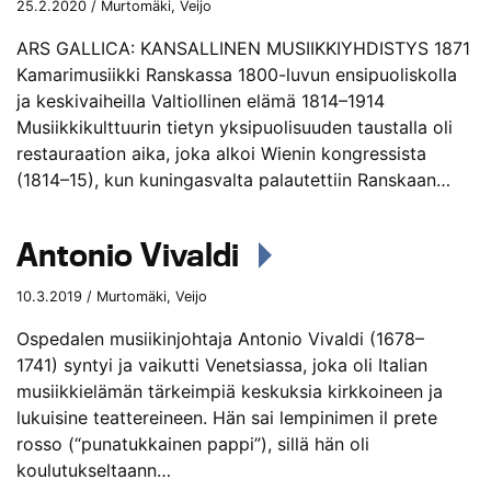
25.2.2020 / Murtomäki, Veijo
ARS GALLICA: KANSALLINEN MUSIIKKIYHDISTYS 1871
Kamarimusiikki Ranskassa 1800-luvun ensipuoliskolla
ja keskivaiheilla Valtiollinen elämä 1814–1914
Musiikkikulttuurin tietyn yksipuolisuuden taustalla oli
restauraation aika, joka alkoi Wienin kongressista
(1814–15), kun kuningasvalta palautettiin Ranskaan…
Antonio Vivaldi
10.3.2019 / Murtomäki, Veijo
Ospedalen musiikinjohtaja Antonio Vivaldi (1678–
1741) syntyi ja vaikutti Venetsiassa, joka oli Italian
musiikkielämän tärkeimpiä keskuksia kirkkoineen ja
lukuisine teattereineen. Hän sai lempinimen il prete
rosso (“punatukkainen pappi”), sillä hän oli
koulutukseltaann…