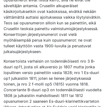
opusnumerot eivät niistä kerro, sillä ne eivät ole
säveltäjän antamia. Crusellin alkuperäiset
käsikirjoituksetkin ovat kadoksissa, eivätkä nekään
välttämättä auttaisi ajoituksessa vaikka löytyisivätkin.
Teos sai opusnumeron silloin kun se painettiin, eikä
Crusellin teoksia painettu valmistumisjärjestyksessä.
Konserttojen järjestysnumerot ovat vielä
myöhäisempää perua kuin opusnumerot: ne ovat
tulleet käyttöön vasta 1900-luvulla ja perustuvat
julkaisujärjestykseen.
Konsertoista varhaisin on todennäköisesti nro 3 B-
duuri op11, josta oli alkuversio jo 1807 mutta jonka
lopullinen versio painettiin vasta 1828; nro 1 Es-duuri
op1 julkaistiin 1811, joten se lienee järjestyksessä
toinen, ja nro 2 f-molli op5 (1815) vuonna 1818.
Concertante
B-duuri op3 on todennäköisesti vuodelta
1808 ja julkaistiin mahdollisesti 1811 tai 1812
opusnumeron 2 saaneen Es-duuri-klarinettikvarteton