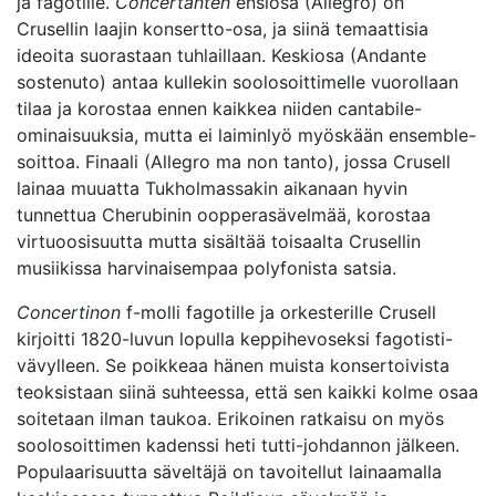
ja fagotille.
Concertanten
ensiosa (Allegro) on
Crusellin laajin konsertto-osa, ja siinä temaattisia
ideoita suorastaan tuhlaillaan. Keskiosa (Andante
sostenuto) antaa kullekin soolosoittimelle vuorollaan
tilaa ja korostaa ennen kaikkea niiden cantabile-
ominaisuuksia, mutta ei laiminlyö myöskään ensemble-
soittoa. Finaali (Allegro ma non tanto), jossa Crusell
lainaa muuatta Tukholmassakin aikanaan hyvin
tunnettua Cherubinin oopperasävelmää, korostaa
virtuoosisuutta mutta sisältää toisaalta Crusellin
musiikissa harvinaisempaa polyfonista satsia.
Concertinon
f-molli fagotille ja orkesterille Crusell
kirjoitti 1820-luvun lopulla keppihevoseksi fagotisti-
vävylleen. Se poikkeaa hänen muista konsertoivista
teoksistaan siinä suhteessa, että sen kaikki kolme osaa
soitetaan ilman taukoa. Erikoinen ratkaisu on myös
soolosoittimen kadenssi heti tutti-johdannon jälkeen.
Populaarisuutta säveltäjä on tavoitellut lainaamalla