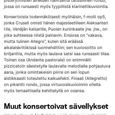
pisterytmisten aiheiden hallitsema tanssillinen rondo,
jossa on runsaasti myös tyypillistä klarinettikuviointia.
Konsertoista todennäköisesti myöhäisin, f-molli op5,
jonka Crusell omisti hänen majesteetilleen Aleksanteri
I:lle, Venäjän keisarille, Puolan kuninkaalle jne. jne., on
joka suhteessa niistä painavin. Ensiosa on ”vakava,
mutta tulinen Allegro”, kuten sitä eräässä
aikalaiskritiikissä luonnehdittiin; sen kuviosoitto on
briljanttia, mutta myös laulava satsi saa runsaasti tilaa.
Toinen osa (Andante pastorale) on enimmälti
pizzicatoin säestetylle laulavalle melodialle pohjautuva
aaria, jonka omintakeisin piirre on sen lopun
aistikkaasti toteutettu kaikuefekti. Finaali (Allegretto)
on pikantti rondo, jossa virtuoosikuvioinnin ohella
myös temaattisella kehittelyllä on osansa.
Muut konsertoivat sävellykset