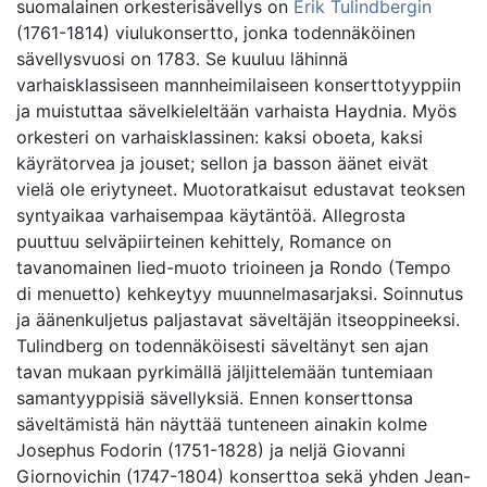
suomalainen orkesterisävellys on
Erik Tulindbergin
(1761-1814) viulukonsertto, jonka todennäköinen
sävellysvuosi on 1783. Se kuuluu lähinnä
varhaisklassiseen mannheimilaiseen konserttotyyppiin
ja muistuttaa sävelkieleltään varhaista Haydnia. Myös
orkesteri on varhaisklassinen: kaksi oboeta, kaksi
käyrätorvea ja jouset; sellon ja basson äänet eivät
vielä ole eriytyneet. Muotoratkaisut edustavat teoksen
syntyaikaa varhaisempaa käytäntöä. Allegrosta
puuttuu selväpiirteinen kehittely, Romance on
tavanomainen lied-muoto trioineen ja Rondo (Tempo
di menuetto) kehkeytyy muunnelmasarjaksi. Soinnutus
ja äänenkuljetus paljastavat säveltäjän itseoppineeksi.
Tulindberg on todennäköisesti säveltänyt sen ajan
tavan mukaan pyrkimällä jäljittelemään tuntemiaan
samantyyppisiä sävellyksiä. Ennen konserttonsa
säveltämistä hän näyttää tunteneen ainakin kolme
Josephus Fodorin (1751-1828) ja neljä Giovanni
Giornovichin (1747-1804) konserttoa sekä yhden Jean-