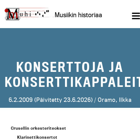
Siirry
sisältöön
Musiikin historiaa
KONSERTTOJA JA
KONSERTTIKAPPALEI
6.2.2009 (Päivitetty 23.6.2026) /
Oramo, Ilkka
Crusellin orkesteriteokset
Klarinettikonsertot