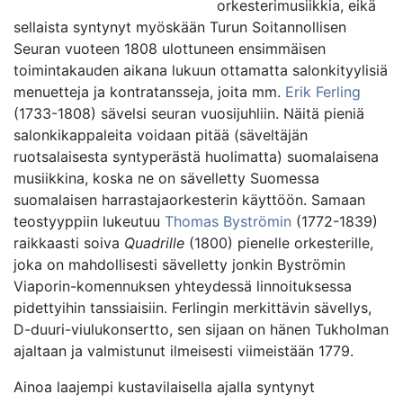
orkesterimusiikkia, eikä
sellaista syntynyt myöskään Turun Soitannollisen
Seuran vuoteen 1808 ulottuneen ensimmäisen
toimintakauden aikana lukuun ottamatta salonkityylisiä
menuetteja ja kontratansseja, joita mm.
Erik Ferling
(1733-1808) sävelsi seuran vuosijuhliin. Näitä pieniä
salonkikappaleita voidaan pitää (säveltäjän
ruotsalaisesta syntyperästä huolimatta) suomalaisena
musiikkina, koska ne on sävelletty Suomessa
suomalaisen harrastajaorkesterin käyttöön. Samaan
teostyyppiin lukeutuu
Thomas Byströmin
(1772-1839)
raikkaasti soiva
Quadrille
(1800) pienelle orkesterille,
joka on mahdollisesti sävelletty jonkin Byströmin
Viaporin-komennuksen yhteydessä linnoituksessa
pidettyihin tanssiaisiin. Ferlingin merkittävin sävellys,
D-duuri-viulukonsertto, sen sijaan on hänen Tukholman
ajaltaan ja valmistunut ilmeisesti viimeistään 1779.
Ainoa laajempi kustavilaisella ajalla syntynyt