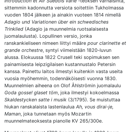
Introduction et Air Suédois varié
-teoksen varhaisinta,
sittemmin kadonnutta versiota soitettiin Tukholmassa
vuoden 1804 jälkeen ja ainakin vuoteen 1814 nimellä
Adagio und Variationen über ein schwedisches
Trinklied
(Adagio ja muunnelmia ruotsalaisesta
juomalaulusta). Lopullinen versio, jonka
ranskankieliseen nimeen liittyi määre
pour clarinette et
grande orchestre
, syntyi viimeistään 1820-luvun
alussa. Elokuussa 1822 Crusell teki sopimuksen sen
painamisesta leipzigilaisen kustannustalo Petersin
kanssa. Painettu laitos ilmestyi kuitenkin vasta useita
vuosia myöhemmin, todennäköisesti vuonna 1830.
Muunnelmien aiheena on Olof Åhlströmin juomalaulu
Goda gosse! glaset töm
, joka ilmestyi kokoelmassa
Skaldestycken satte i musik
(3/1795). Se muistuttaa
hiukan ranskalaista lastenlaulua
Ah, vous dirai-je,
Maman
, joka tunnetaan myös Mozartin
muunnelmateoksesta pianolle KV 265/300e.