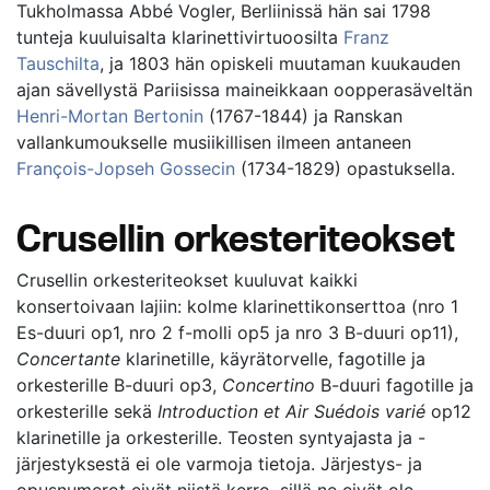
Tukholmassa Abbé Vogler, Berliinissä hän sai 1798
tunteja kuuluisalta klarinettivirtuoosilta
Franz
Tauschilta
, ja 1803 hän opiskeli muutaman kuukauden
ajan sävellystä Pariisissa maineikkaan oopperasäveltän
Henri-Mortan Bertonin
(1767-1844) ja Ranskan
vallankumoukselle musiikillisen ilmeen antaneen
François-Jopseh Gossecin
(1734-1829) opastuksella.
Crusellin orkesteriteokset
Crusellin orkesteriteokset kuuluvat kaikki
konsertoivaan lajiin: kolme klarinettikonserttoa (nro 1
Es-duuri op1, nro 2 f-molli op5 ja nro 3 B-duuri op11),
Concertante
klarinetille, käyrätorvelle, fagotille ja
orkesterille B-duuri op3,
Concertino
B-duuri fagotille ja
orkesterille sekä
Introduction et Air Suédois varié
op12
klarinetille ja orkesterille. Teosten syntyajasta ja -
järjestyksestä ei ole varmoja tietoja. Järjestys- ja