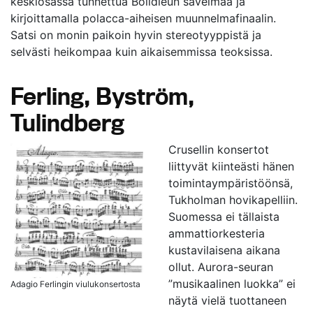
keskiosassa tunnettua Boildieun sävelmää ja
kirjoittamalla polacca-aiheisen muunnelmafinaalin.
Satsi on monin paikoin hyvin stereotyyppistä ja
selvästi heikompaa kuin aikaisemmissa teoksissa.
Ferling, Byström,
Tulindberg
Crusellin konsertot
liittyvät kiinteästi hänen
toimintaympäristöönsä,
Tukholman hovikapelliin.
Suomessa ei tällaista
ammattiorkesteria
kustavilaisena aikana
ollut. Aurora-seuran
”musikaalinen luokka” ei
Adagio Ferlingin viulukonsertosta
näytä vielä tuottaneen