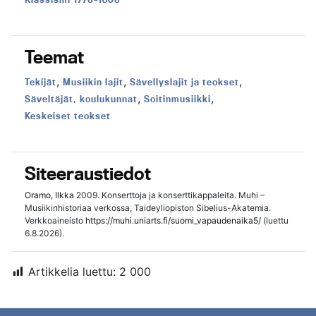
Teemat
,
,
,
Teema:
Teema:
Teema:
Tekijät
Musiikin lajit
Sävellyslajit ja teokset
,
,
Teema:
Teema:
Säveltäjät, koulukunnat
Soitinmusiikki
Teema:
Keskeiset teokset
Siteeraustiedot
Oramo, Ilkka
2009. Konserttoja ja konserttikappaleita. Muhi –
Musiikinhistoriaa verkossa, Taideyliopiston Sibelius-Akatemia.
Verkkoaineisto
https://muhi.uniarts.fi/suomi_vapaudenaika5/
(luettu
6.8.2026).
Artikkelia luettu:
2 000