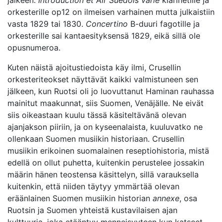
jälkeen.
Introduction et Air Suédois varié
klarinetille ja
orkesterille op12 on ilmeisen varhainen mutta julkaistiin
vasta 1829 tai 1830.
Concertino
B-duuri fagotille ja
orkesterille sai kantaesityksensä 1829, eikä sillä ole
opusnumeroa.
Kuten näistä ajoitustiedoista käy ilmi, Crusellin
orkesteriteokset näyttävät kaikki valmistuneen sen
jälkeen, kun Ruotsi oli jo luovuttanut Haminan rauhassa
mainitut maakunnat, siis Suomen, Venäjälle. Ne eivät
siis oikeastaan kuulu tässä käsiteltävänä olevan
ajanjakson piiriin, ja on kyseenalaista, kuuluvatko ne
ollenkaan Suomen musiikin historiaan. Crusellin
musiikin erikoinen suomalainen reseptiohistoria, mistä
edellä on ollut puhetta, kuitenkin perustelee jossakin
määrin hänen teostensa käsittelyn, sillä varauksella
kuitenkin, että niiden täytyy ymmärtää olevan
eräänlainen Suomen musiikin historian
annexe
, osa
Ruotsin ja Suomen yhteistä kustavilaisen ajan