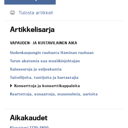
Tulosta artikkeli
Artikkelisarja
VAPAUDEN- JA KUSTAVILAINEN AIKA
Uudenkaupungin rauhasta Haminan rauhaan
Turun akatemia saa musiikinjohtajan
Salaseuroja ja veljeskuntia
Taiteilijoita, tuntijoita ja harrastajia
Konserttoja ja konserttikappaleita
Kvartettoja, sonaatteja, muunnelmia, aarioita
Aikakaudet
Aikakausi:
Klassismi 1770–1800