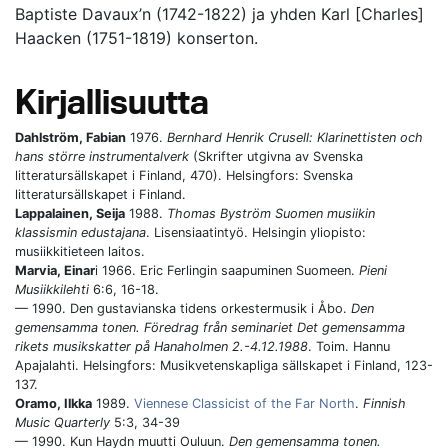
Baptiste Davaux’n (1742-1822) ja yhden Karl [Charles]
Haacken (1751-1819) konserton.
Kirjallisuutta
Dahlström, Fabian
1976.
Bernhard Henrik Crusell: Klarinettisten och
hans större instrumentalverk
(Skrifter utgivna av Svenska
litteratursällskapet i Finland, 470). Helsingfors: Svenska
litteratursällskapet i Finland.
Lappalainen, Seija
1988.
Thomas Byström Suomen musiikin
klassismin edustajana
. Lisensiaatintyö. Helsingin yliopisto:
musiikkitieteen laitos.
Marvia, Einar
i 1966. Eric Ferlingin saapuminen Suomeen.
Pieni
Musiikkilehti
6:6, 16-18.
— 1990. Den gustavianska tidens orkestermusik i Åbo.
Den
gemensamma tonen. Föredrag från seminariet Det gemensamma
rikets musikskatter på Hanaholmen 2.-4.12.1988
. Toim. Hannu
Apajalahti. Helsingfors: Musikvetenskapliga sällskapet i Finland, 123-
137.
Oramo, Ilkka
1989.
Viennese Classicist of the Far North
.
Finnish
Music Quarterly
5:3, 34-39
— 1990. Kun Haydn muutti Ouluun.
Den gemensamma tonen.