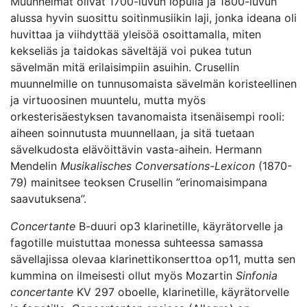
Muunnelmat olivat 1700-luvun lopulla ja 1800-luvun
alussa hyvin suosittu soitinmusiikin laji, jonka ideana oli
huvittaa ja viihdyttää yleisöä osoittamalla, miten
kekseliäs ja taidokas säveltäjä voi pukea tutun
sävelmän mitä erilaisimpiin asuihin. Crusellin
muunnelmille on tunnusomaista sävelmän koristeellinen
ja virtuoosinen muuntelu, mutta myös
orkesterisäestyksen tavanomaista itsenäisempi rooli:
aiheen soinnutusta muunnellaan, ja sitä tuetaan
sävelkudosta elävöittävin vasta-aihein. Hermann
Mendelin
Musikalisches Conversations-Lexicon
(1870-
79) mainitsee teoksen Crusellin ”erinomaisimpana
saavutuksena”.
Concertante
B-duuri op3 klarinetille, käyrätorvelle ja
fagotille muistuttaa monessa suhteessa samassa
sävellajissa olevaa klarinettikonserttoa op11, mutta sen
kummina on ilmeisesti ollut myös Mozartin
Sinfonia
concertante
KV 297 oboelle, klarinetille, käyrätorvelle