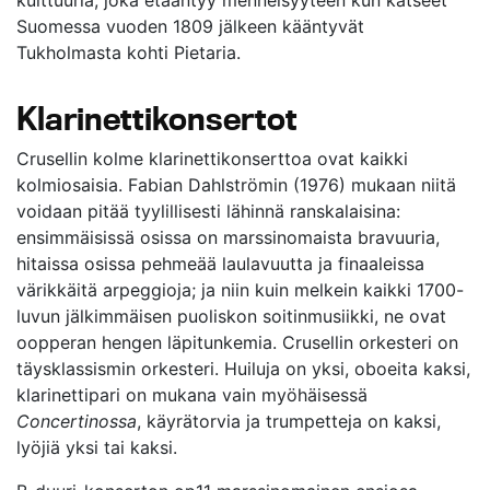
kulttuuria, joka etääntyy menneisyyteen kun katseet
Suomessa vuoden 1809 jälkeen kääntyvät
Tukholmasta kohti Pietaria.
Klarinettikonsertot
Crusellin kolme klarinettikonserttoa ovat kaikki
kolmiosaisia. Fabian Dahlströmin (1976) mukaan niitä
voidaan pitää tyylillisesti lähinnä ranskalaisina:
ensimmäisissä osissa on marssinomaista bravuuria,
hitaissa osissa pehmeää laulavuutta ja finaaleissa
värikkäitä arpeggioja; ja niin kuin melkein kaikki 1700-
luvun jälkimmäisen puoliskon soitinmusiikki, ne ovat
oopperan hengen läpitunkemia. Crusellin orkesteri on
täysklassismin orkesteri. Huiluja on yksi, oboeita kaksi,
klarinettipari on mukana vain myöhäisessä
Concertinossa
, käyrätorvia ja trumpetteja on kaksi,
lyöjiä yksi tai kaksi.