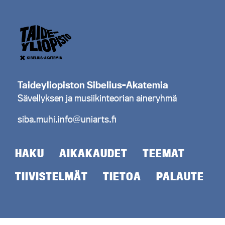
Taideyliopiston Sibelius-Akatemia
Sävellyksen ja musiikinteorian aineryhmä
siba.muhi.info@uniarts.fi
HAKU
AIKAKAUDET
TEEMAT
TIIVISTELMÄT
TIETOA
PALAUTE