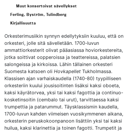
Muut konsertoivat sävellykset
Ferling, Byström, Tulindberg
Kirjallisuutta
Orkesterimusiikin synnyn edellytyksiin kuuluu, että on
orkesteri, jolle sitä sävelletään. 1700-luvun
ammattiorkesterit olivat pääasiassa hoviorkestereita,
jotka soittivat oopperoissa ja teattereissa, palatsien
salongeissa ja kirkoissa. Lähin tällainen orkesteri
Suomesta katsoen oli
Hovkapellet
Tukholmassa.
Klassisen ajan varhaiskaudella (1740-80) tyypilliseen
orkesteriin kuului jousisoitinten lisäksi kaksi oboeta,
kaksi käyrätorvea, yksi tai kaksi fagottia ja continuo-
kosketinsoitin (cembalo tai urut), tarvittaessa kaksi
trumpettia ja patarummut. Täysklassismin kaudella,
1700-luvun kahden viimeisen vuosikymmenen aikana,
orkesterin peruskokoonpanoon lisättiin yksi tai kaksi
huilua, kaksi klarinettia ja toinen fagotti. Trumpetit ja