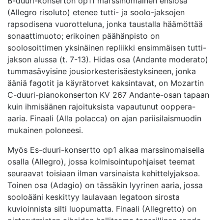
B-duuri-konserton op11 marssinomainen ensiosa
(Allegro risoluto) etenee tutti- ja soolo-jaksojen
rapsodisena vuorotteluna, jonka taustalla häämöttää
sonaattimuoto; erikoinen päähänpisto on
soolosoittimen yksinäinen repliikki ensimmäisen tutti-
jakson alussa (t. 7-13). Hidas osa (Andante moderato)
tummasävyisine jousiorkesterisäestyksineen, jonka
ääniä fagotit ja käyrätorvet kaksintavat, on Mozartin
C-duuri-pianokonserton KV 267 Andante-osan tapaan
kuin ihmisäänen rajoituksista vapautunut ooppera-
aaria. Finaali (Alla polacca) on ajan pariisilaismuodin
mukainen poloneesi.
Myös Es-duuri-konsertto op1 alkaa marssinomaisella
osalla (Allegro), jossa kolmisointupohjaiset teemat
seuraavat toisiaan ilman varsinaista kehittelyjaksoa.
Toinen osa (Adagio) on tässäkin lyyrinen aaria, jossa
sooloääni keskittyy laulavaan legatoon sirosta
kuvioinnista silti luopumatta. Finaali (Allegretto) on