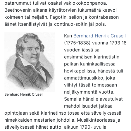
patarummut tulivat osaksi vakiokokoonpanoa.
Beethovenin aikana käyrätorvien lukumäärä kasvoi
kolmeen tai neljään. Fagotin, sellon ja kontrabasson
äänet itsenäistyivät ja continuo-soitin jäi pois.
Kun
Bernhard Henrik Crusell
(1775-1838) vuonna 1793 18
vuoden iässä sai
ensimmäisen klarinetistin
paikan kuninkaallisessa
hovikapellissa, hänestä tuli
ammattimuusikko, joka
viihtyi tässä toimessaan
neljäkymmentä vuotta.
Bernhard Henrik Crusell
Samalla hänelle avautuivat
mahdollisuudet jatkaa
opintojaan sekä klarinetinsoitossa että sävellyksessä
nimekkäiden mestarien johdolla. Musiikinteoriassa ja
sävellyksessä hänet auttoi alkuun 1790-luvulla