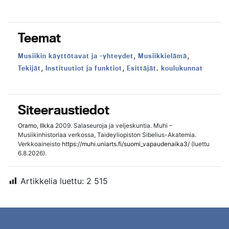
Teemat
,
,
Teema:
Teema:
Musiikin käyttötavat ja -yhteydet
Musiikkielämä
,
,
Teema:
Teema:
Teema:
Tekijät
Instituutiot ja funktiot
Esittäjät, koulukunnat
Siteeraustiedot
Oramo, Ilkka
2009. Salaseuroja ja veljeskuntia. Muhi –
Musiikinhistoriaa verkossa, Taideyliopiston Sibelius-Akatemia.
Verkkoaineisto
https://muhi.uniarts.fi/suomi_vapaudenaika3/
(luettu
6.8.2026).
Artikkelia luettu:
2 515