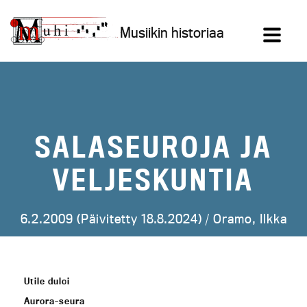
Siirry
sisältöön
Musiikin historiaa
SALASEUROJA JA
VELJESKUNTIA
6.2.2009 (Päivitetty 18.8.2024) /
Oramo, Ilkka
Utile dulci
Aurora-seura