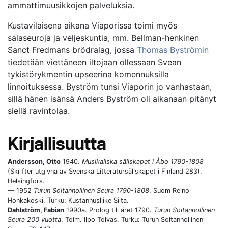
ammattimuusikkojen palveluksia.
Kustavilaisena aikana Viaporissa toimi myös
salaseuroja ja veljeskuntia, mm. Bellman-henkinen
Sanct Fredmans brödralag, jossa
Thomas Byströmin
tiedetään viettäneen iltojaan ollessaan Svean
tykistörykmentin upseerina komennuksilla
linnoituksessa. Byström tunsi Viaporin jo vanhastaan,
sillä hänen isänsä Anders Byström oli aikanaan pitänyt
siellä ravintolaa.
Kirjallisuutta
Andersson, Otto
1940.
Musikaliska sällskapet i Åbo 1790-1808
(Skrifter utgivna av Svenska Litteratursällskapet i Finland 283).
Helsingfors.
— 1952
Turun Soitannollinen Seura 1790-1808
. Suom Reino
Honkakoski. Turku: Kustannusliike Silta.
Dahlström, Fabian
1990a. Prolog till året 1790.
Turun Soitannollinen
Seura 200 vuotta
. Toim. Ilpo Tolvas. Turku: Turun Soitannollinen