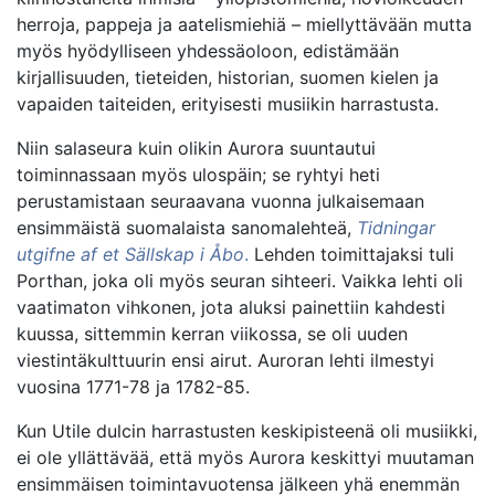
herroja, pappeja ja aatelismiehiä – miellyttävään mutta
myös hyödylliseen yhdessäoloon, edistämään
kirjallisuuden, tieteiden, historian, suomen kielen ja
vapaiden taiteiden, erityisesti musiikin harrastusta.
Niin salaseura kuin olikin Aurora suuntautui
toiminnassaan myös ulospäin; se ryhtyi heti
perustamistaan seuraavana vuonna julkaisemaan
ensimmäistä suomalaista sanomalehteä,
Tidningar
utgifne af et Sällskap i Åbo
.
Lehden toimittajaksi tuli
Porthan, joka oli myös seuran sihteeri. Vaikka lehti oli
vaatimaton vihkonen, jota aluksi painettiin kahdesti
kuussa, sittemmin kerran viikossa, se oli uuden
viestintäkulttuurin ensi airut. Auroran lehti ilmestyi
vuosina 1771-78 ja 1782-85.
Kun Utile dulcin harrastusten keskipisteenä oli musiikki,
ei ole yllättävää, että myös Aurora keskittyi muutaman
ensimmäisen toimintavuotensa jälkeen yhä enemmän