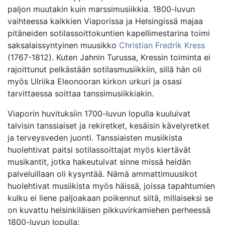
paljon muutakin kuin marssimusiikkia. 1800-luvun
vaihteessa kaikkien Viaporissa ja Helsingissä majaa
pitäneiden sotilassoittokuntien kapellimestarina toimi
saksalaissyntyinen muusikko
Christian Fredrik Kress
(1767-1812). Kuten Jahnin Turussa, Kressin toiminta ei
rajoittunut pelkästään sotilasmusiikkiin, sillä hän oli
myös Ulriika Eleonooran kirkon urkuri ja osasi
tarvittaessa soittaa tanssimusiikkiakin.
Viaporin huvituksiin 1700-luvun lopulla kuuluivat
talvisin tanssiaiset ja rekiretket, kesäisin kävelyretket
ja terveysveden juonti. Tanssiaisten musiikista
huolehtivat paitsi sotilassoittajat myös kiertävät
musikantit, jotka hakeutuivat sinne missä heidän
palveluillaan oli kysyntää. Nämä ammattimuusikot
huolehtivat musiikista myös häissä, joissa tapahtumien
kulku ei liene paljoakaan poikennut siitä, millaiseksi se
on kuvattu helsinkiläisen pikkuvirkamiehen perheessä
1800-luvun lopulla: