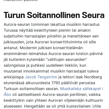
Turun Soitannollinen Seura
Aurora-seuran toiminnan lakattua musiikin harrastus
Turussa näyttää keskittyneen pieniin tai ainakin
suljettuihin harrastajien piireihin ja menettäneen sen
julkisuuden, jota Auroran konserttitoiminta oli sille
antanut. Modernin julkisen konserttielämän
ensimmäinen leimahdus Aurora-seuran loiston päivinä
jäi kuitenkin kytemään ”valittujen seurueiden”
salongeissa ja puhkesi uudelleen liekkiin, kun
muutamat innokkaimmat musiikin harrastajat tuleva
arkkipiispa
Jacob Tengström
ja lehtori Isak Nordberg
etunenässä alkuvuodesta 1790 päättivät perustaa
Turkuun soitannollisen seuran.
Musikaliska sällskapet i
Åbo
oli aatteellisesti Aurora-seuran perillinen, vaikka
keskittyikin vain yhteen Auroran viljelemään kulttuurin
alueeseen. Hengeltään se oli yhtä kustavilainen: Utile