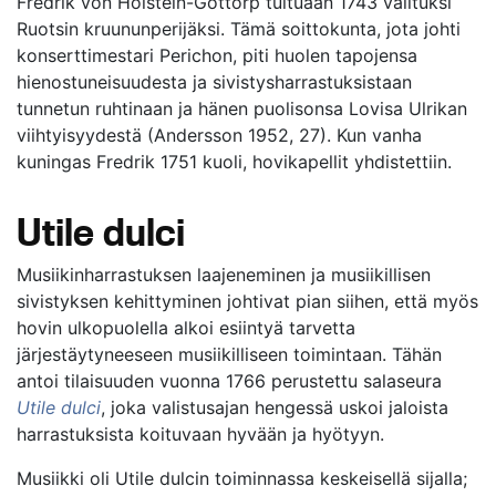
Fredrik von Holstein-Gottorp tultuaan 1743 valituksi
Ruotsin kruununperijäksi. Tämä soittokunta, jota johti
konserttimestari Perichon, piti huolen tapojensa
hienostuneisuudesta ja sivistysharrastuksistaan
tunnetun ruhtinaan ja hänen puolisonsa Lovisa Ulrikan
viihtyisyydestä (Andersson 1952, 27). Kun vanha
kuningas Fredrik 1751 kuoli, hovikapellit yhdistettiin.
Utile dulci
Musiikinharrastuksen laajeneminen ja musiikillisen
sivistyksen kehittyminen johtivat pian siihen, että myös
hovin ulkopuolella alkoi esiintyä tarvetta
järjestäytyneeseen musiikilliseen toimintaan. Tähän
antoi tilaisuuden vuonna 1766 perustettu salaseura
Utile dulci
, joka valistusajan hengessä uskoi jaloista
harrastuksista koituvaan hyvään ja hyötyyn.
Musiikki oli Utile dulcin toiminnassa keskeisellä sijalla;