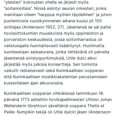
”yleisten” kokousten ohella se järjesti myös
”soitannollisia”. Niissä esiintyi seuran orkesteri, jonka
mainitaan olleen “harppua myöten täydellinen” ja johon
puolentoista vuosikymmenen aikana kuului yli 150
soittajaa (Andersson 1952, 27). Jäsenensä se sai paitsi
hovisoittokuntien muusikoista myös oppineiston ja
porvariston keskuudesta, jossa soitonharrastus oli
valistusajalla huomattavasti lisääntynyt. Huolimatta
luonteestaan salaseurana, jonka tehtävänä oli palvella
jäsentensä sivistyspyrkimyksiä, Utile dulci alkoi
järjestää myös julkisia konsertteja. Sen toiminta
vaikutti ratkaisevasti sekä Kuninkaallisen oopperan
että Kuninkaallisen musiikkiakatemian perustamiseen
kustavilaisen ajan alkuvuosina.
Kuninkaallisen oopperan vihkiäisissä tammikuun 18.
päivänä 1773 esitettiin hovikapellimestari Uttinin Johan
Wellanderin librettoon säveltämä ooppera
Thetis et
Pelée
. Kumpikin tekijä oli Utile dulcin jäsen (Andersson