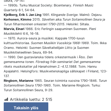
Seura, 79-147.
— 1990b. Turku Musical Society: Bicentenary.
Finnish Music
Quarterly
6:1, 54-64.
Kjellberg, Erik
&
Jan Ling
1991.
Klingande Sverige
. Malmö: Dejavu.
Korhonen, Kimmo
2015.
Sävelten aika.Turun Soitannollinen Seura ja
Turun filharmoninen orkesteri 1790–2015
. Helsinki: Siltala.
Marvia, Einari
1966. Eric Ferlingin saapuminen Suomeen.
Pieni
Musiikkilehti
6:6, 16-18.
— 1970. Aurora-seura ja musiikki. Kappale 1700-luvun
kulttuurihistoriaa.
Suomen Musiikin Vuosikirja 1968-1969
. Toim. Ilkka
Oramo. Helsinki: Suomen Säveltaiteilijain Liitto ja Suomen
Musiikkitieteellinen Seura, 69-94.
— 1990. Den gustavianska tidens orkestermusik i Åbo.
Den
gemensamma tonen. Föredrag från seminariet Det gemensamma
rikets musikskatter på Hanaholmen 2.-4.12.1988
. Toim. Hannu
Apajalahti. Helsingfors: Musikvetenskapliga sällskapet i Finland, 123-
137.
Ringbom, Marianne
1965. Seuran toiminta vuosina 1790-1846.
Turun
Soitannollinen Seura 1790-1965
. Toim. Marianne Ringbom. Turku:
Turun Soitannollinen Seura, 9-29.
Artikkelia luettu:
2 515
Takaisin ylös