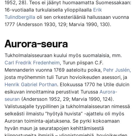
1952, 28). Teos ei jäänyt huomaamatta Suomessakaan:
16-vuotiaalla turkulaisella ylioppilaalla
Erik
Tulindbergilla
oli sen orkesteriääniä hallussaan vuonna
1777 (Andersson 1930, 129; Marvia 1990, 130).
Aurora-seura
Tukholmalaisseuraan kuului myös suomalaisia, mm.
Carl Fredrik Fredenheim
, Turun piispan C.F.
Mennanderin vuonna 1769 aateloitu poika,
Pehr Juslén,
josta myöhemmin tuli Turun hovioikeuden asessori, ja
Henrik Gabriel Porthan
. Elokuussa 1770 he Utile dulcin
esikuvan innoittamina perustivat Turussa
Aurora-
seuran
(Andersson 1952, 29; Marvia 1990, 124).
Valistusajalle tyypillinen ja tukholmalaisseuran nimessä
selkeästi ilmaistu ”hyötyä huvista” -ajattelu oli myös
Auroran toiminta-ajatuksena. Se pyrki kokoamaan
hyvän maun ja seuratapojen kehittämisestä
kiinnostuneita ihmisiä – yliopistomiehiä, hovioikeuden