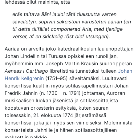
lehdessä ollut maininta, että
eräs taitava ääni lauloi tätä tilaisuutta varten
sävelletyn, sopivin säkeistöin varustetun aarian (
en
til detta tillfället componerad Aria, med tjenlige
verser, af en skickelig röst blef utsungen
).
Aariaa on arveltu joko katedraalikoulun laulunopettajan
Johan Lindellin tai Turussa opiskelleen runoilijan,
myöhemmin mm. Joseph Martin Krausin suuroopperan
Aeneas i Carthago
libretistinä tunnetuksi tulleen
Johan
Henrik Kellgrenin
(1751–95) säveltämäksi. Luultavasti
konsertissa kuultiin myös sotilaskapellimestari Johan
Fredrik Jahnin (n. 1730 – n. 1791) johtaman, Auroran
musikaalisen luokan jäsenistä ja sotilassoittajista
koostuvan orkesterin esityksiä, kuten seuran
toisessakin, 21. elokuuta 1774 järjestämässä
konsertissa, joka jäi myös sen viimeiseksi. Molemmista
konserteista Jahnille ja hänen sotilassoittajilleen
maksettiin palkkio.