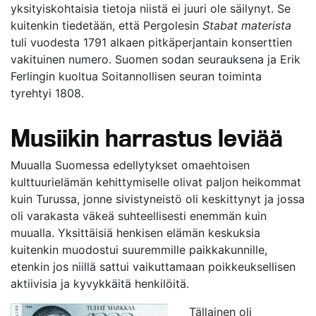
yksityiskohtaisia tietoja niistä ei juuri ole säilynyt. Se
kuitenkin tiedetään, että Pergolesin
Stabat materista
tuli vuodesta 1791 alkaen pitkäperjantain konserttien
vakituinen numero. Suomen sodan seurauksena ja Erik
Ferlingin kuoltua Soitannollisen seuran toiminta
tyrehtyi 1808.
Musiikin harrastus leviää
Muualla Suomessa edellytykset omaehtoisen
kulttuurielämän kehittymiselle olivat paljon heikommat
kuin Turussa, jonne sivistyneistö oli keskittynyt ja jossa
oli varakasta väkeä suhteellisesti enemmän kuin
muualla. Yksittäisiä henkisen elämän keskuksia
kuitenkin muodostui suuremmille paikkakunnille,
etenkin jos niillä sattui vaikuttamaan poikkeuksellisen
aktiivisia ja kyvykkäitä henkilöitä.
Tällainen oli