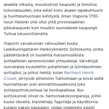
alueella vilkasta, muodostivat kaupunki ja linnoitus
kokonaisuuden, joka edisti koko alueen tapakulttuurin
ja huvittelumuotojen kehitystä. Ilman Viaporia 1700-
luvun Helsinki olisi ollut yhtä provinsiaalinen
pikkukaupunki kuin muutkin suomalaiset kaupungit
Turkua lukuunottamatta.
Viaporin varuskunnan vahvuuteen kuului
Leskikuningattaren Henkirykmentin Soittokunta, jonka
päätehtävänä oli huolehtia marssimusiikista
sotilaallisten seremonioiden yhteydessä. Värvättyjä
nuorukaisia koulutettiin puhaltimien ja lyömäsoitinten
soittajiksi, ja jotkut heistä, kuten
Bernhard Henrik
Crusell
, siirtyivät sittemmin Tukholmaan ja loivat siellä
huomattavan uran ammattimuusikkoina joko
sotilassoittokunnissa tai hovikapellissa. Kun
soittokunnat olivat ns. harmoniakokoonpanoja, joihin
kuului oboeita, klarinetteja, fagotteja ja käyrätorvia
kutakin kaksin kappalein, niiden ohjelmisto käsitti