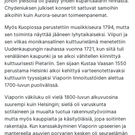
johon yleisöllä oli pääsy yhden kuparitaalarin hinnasta.
Chydeniuksen julkiset konsertit sattuvat samoihin
aikoihin kuin Aurora-seuran toimeenpanemat.
Myös Kuopiossa perustettiin musiikkiseura 1794, mutta
sen toiminta näyttää jääneen lyhytaikaiseksi. Viipuri ja
sen vilkas monikansallinen kulttuurielämä menetettiin
Uudenkaupungin rauhassa vuonna 1721, kun siitä tuli
venäläinen kaupunki ja se alkoi vähitellen kiinnittyä
kulttuurisesti Pietariin. Sen sijaan Kustaa Vaasan 1550
perustama Helsinki alkoi kehittyä varteenotettavaksi
kulttuurin tyyssijaksi Viaporin linnoitustöiden alettua
1700-luvun puolivälissä.
Viaporin väkiluku oli vielä 1800-luvun alkuvuosina
suurempi kuin Helsingin; siellä oli varuskunta
sotilaineen ja muualta tuotua rakennustyövoimaa
mutta myös kauppiaita ja käsityöläisiä, jopa soitinten
rakentajia. Kun kanssakäyminen Viaporin upseerien ja
mantereella asuvien porvarien kesken oli seuraelämän