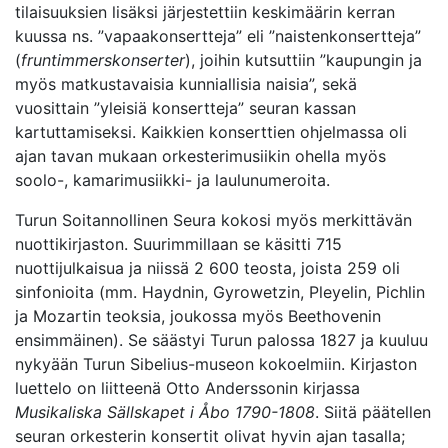
tilaisuuksien lisäksi järjestettiin keskimäärin kerran
kuussa ns. ”vapaakonsertteja” eli ”naistenkonsertteja”
(
fruntimmerskonserter
), joihin kutsuttiin ”kaupungin ja
myös matkustavaisia kunniallisia naisia”, sekä
vuosittain ”yleisiä konsertteja” seuran kassan
kartuttamiseksi. Kaikkien konserttien ohjelmassa oli
ajan tavan mukaan orkesterimusiikin ohella myös
soolo-, kamarimusiikki- ja laulunumeroita.
Turun Soitannollinen Seura kokosi myös merkittävän
nuottikirjaston. Suurimmillaan se käsitti 715
nuottijulkaisua ja niissä 2 600 teosta, joista 259 oli
sinfonioita (mm. Haydnin, Gyrowetzin, Pleyelin, Pichlin
ja Mozartin teoksia, joukossa myös Beethovenin
ensimmäinen). Se säästyi Turun palossa 1827 ja kuuluu
nykyään Turun Sibelius-museon kokoelmiin. Kirjaston
luettelo on liitteenä Otto Anderssonin kirjassa
Musikaliska Sällskapet i Åbo 1790-1808
. Siitä päätellen
seuran orkesterin konsertit olivat hyvin ajan tasalla;