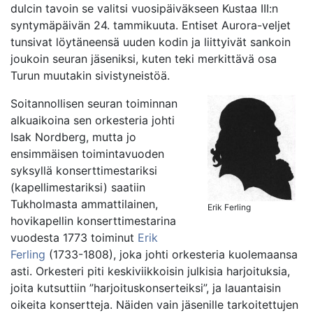
dulcin tavoin se valitsi vuosipäiväkseen Kustaa III:n
syntymäpäivän 24. tammikuuta. Entiset Aurora-veljet
tunsivat löytäneensä uuden kodin ja liittyivät sankoin
joukoin seuran jäseniksi, kuten teki merkittävä osa
Turun muutakin sivistyneistöä.
Soitannollisen seuran toiminnan
alkuaikoina sen orkesteria johti
Isak Nordberg, mutta jo
ensimmäisen toimintavuoden
syksyllä konserttimestariksi
(kapellimestariksi) saatiin
Tukholmasta ammattilainen,
Erik Ferling
hovikapellin konserttimestarina
vuodesta 1773 toiminut
Erik
Ferling
(1733-1808), joka johti orkesteria kuolemaansa
asti. Orkesteri piti keskiviikkoisin julkisia harjoituksia,
joita kutsuttiin ”harjoituskonserteiksi”, ja lauantaisin
oikeita konsertteja. Näiden vain jäsenille tarkoitettujen