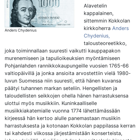
Alavetelin
kappalainen,
sittemmin Kokkolan
kirkkoherra
Anders
Anders Chydenius
Chydenius
,
talousteoreetikko,
joka toiminnallaan suuresti vaikutti kauppapakon
murenemiseen ja tapulioikeuksien myöntämiseen
Pohjanlahden rannikkokaupungeille vuosien 1765-66
valtiopäivillä ja jonka ansioita arvostettiin vielä 1980-
luvun Suomessa niin suuresti, että hänen kuvansa
päätyi tuhannen markan seteliin. Hengellisten ja
taloudellisten seikkojen ohella hänen harrastuksensa
ulottui myös musiikkiin. Kuninkaalliselle
musiikkiakatemialle vuonna 1774 lähettämässään
kirjeessä hän kertoo alulle panemastaan musiikin
harrastuksesta ja kotonaan Kokkolan pappilassa kerran
tai kahdesti viikossa järjestämistään konserteista,