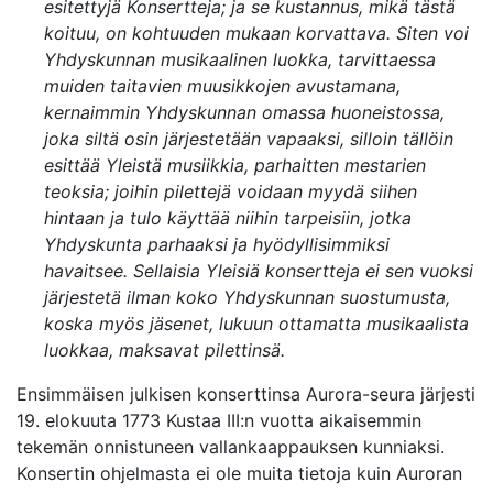
esitettyjä Konsertteja; ja se kustannus, mikä tästä
koituu, on kohtuuden mukaan korvattava. Siten voi
Yhdyskunnan musikaalinen luokka, tarvittaessa
muiden taitavien muusikkojen avustamana,
kernaimmin Yhdyskunnan omassa huoneistossa,
joka siltä osin järjestetään vapaaksi, silloin tällöin
esittää Yleistä musiikkia, parhaitten mestarien
teoksia; joihin pilettejä voidaan myydä siihen
hintaan ja tulo käyttää niihin tarpeisiin, jotka
Yhdyskunta parhaaksi ja hyödyllisimmiksi
havaitsee. Sellaisia Yleisiä konsertteja ei sen vuoksi
järjestetä ilman koko Yhdyskunnan suostumusta,
koska myös jäsenet, lukuun ottamatta musikaalista
luokkaa, maksavat pilettinsä.
Ensimmäisen julkisen konserttinsa Aurora-seura järjesti
19. elokuuta 1773 Kustaa III:n vuotta aikaisemmin
tekemän onnistuneen vallankaappauksen kunniaksi.
Konsertin ohjelmasta ei ole muita tietoja kuin Auroran