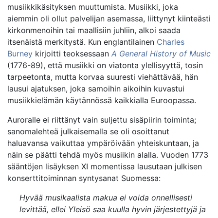
musiikkikäsityksen muuttumista. Musiikki, joka
aiemmin oli ollut palvelijan asemassa, liittynyt kiinteästi
kirkonmenoihin tai maallisiin juhliin, alkoi saada
itsenäistä merkitystä. Kun englantilainen
Charles
Burney
kirjoitti teoksessaan
A General History of Music
(1776-89), että musiikki on viatonta ylellisyyttä, tosin
tarpeetonta, mutta korvaa suuresti viehättävää, hän
lausui ajatuksen, joka samoihin aikoihin kuvastui
musiikkielämän käytännössä kaikkialla Euroopassa.
Auroralle ei riittänyt vain suljettu sisäpiirin toiminta;
sanomalehteä julkaisemalla se oli osoittanut
haluavansa vaikuttaa ympäröivään yhteiskuntaan, ja
näin se päätti tehdä myös musiikin alalla. Vuoden 1773
sääntöjen lisäyksen XI momentissa lausutaan julkisen
konserttitoiminnan syntysanat Suomessa:
Hyvää musikaalista makua ei voida onnellisesti
levittää, ellei Yleisö saa kuulla hyvin järjestettyjä ja