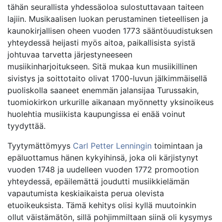
tähän seurallista yhdessäoloa sulostuttavaan taiteen
lajiin. Musikaalisen luokan perustaminen tieteellisen ja
kaunokirjallisen oheen vuoden 1773 sääntöuudistuksen
yhteydessä heijasti myös aitoa, paikallisista syistä
johtuvaa tarvetta järjestyneeseen
musiikinharjoitukseen. Sitä mukaa kun musiikillinen
sivistys ja soittotaito olivat 1700-luvun jälkimmäisellä
puoliskolla saaneet enemmän jalansijaa Turussakin,
tuomiokirkon urkurille aikanaan myönnetty yksinoikeus
huolehtia musiikista kaupungissa ei enää voinut
tyydyttää.
Tyytymättömyys
Carl Petter Lenningin
toimintaan ja
epäluottamus hänen kykyihinsä, joka oli kärjistynyt
vuoden 1748 ja uudelleen vuoden 1772 promootion
yhteydessä, epäilemättä joudutti musiikkielämän
vapautumista keskiaikaista perua olevista
etuoikeuksista. Tämä kehitys olisi kyllä muutoinkin
ollut väistämätön, sillä pohjimmiltaan siinä oli kysymys