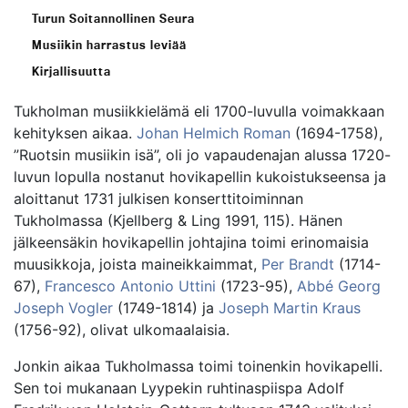
Turun Soitannollinen Seura
Musiikin harrastus leviää
Kirjallisuutta
Tukholman musiikkielämä eli 1700-luvulla voimakkaan
kehityksen aikaa.
Johan Helmich Roman
(1694-1758),
”Ruotsin musiikin isä”, oli jo vapaudenajan alussa 1720-
luvun lopulla nostanut hovikapellin kukoistukseensa ja
aloittanut 1731 julkisen konserttitoiminnan
Tukholmassa (Kjellberg & Ling 1991, 115). Hänen
jälkeensäkin hovikapellin johtajina toimi erinomaisia
muusikkoja, joista maineikkaimmat,
Per Brandt
(1714-
67),
Francesco Antonio Uttini
(1723-95),
Abbé Georg
Joseph Vogler
(1749-1814) ja
Joseph Martin Kraus
(1756-92), olivat ulkomaalaisia.
Jonkin aikaa Tukholmassa toimi toinenkin hovikapelli.
Sen toi mukanaan Lyypekin ruhtinaspiispa Adolf