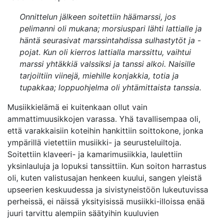
Onnittelun jälkeen soitettiin häämarssi, jos
pelimanni oli mukana; morsiuspari lähti lattialle ja
häntä seurasivat marssintahdissa sulhastytöt ja -
pojat. Kun oli kierros lattialla marssittu, vaihtui
marssi yhtäkkiä valssiksi ja tanssi alkoi. Naisille
tarjoiltiin viinejä, miehille konjakkia, totia ja
tupakkaa; loppuohjelma oli yhtämittaista tanssia.
Musiikkielämä ei kuitenkaan ollut vain
ammattimuusikkojen varassa. Yhä tavallisempaa oli,
että varakkaisiin koteihin hankittiin soittokone, jonka
ympärillä vietettiin musiikki- ja seurusteluiltoja.
Soitettiin klaveeri- ja kamarimusiikkia, laulettiin
yksinlauluja ja lopuksi tanssittiin. Kun soiton harrastus
oli, kuten valistusajan henkeen kuului, sangen yleistä
upseerien keskuudessa ja sivistyneistöön lukeutuvissa
perheissä, ei näissä yksityisissä musiikki-illoissa enää
juuri tarvittu alempiin säätyihin kuuluvien