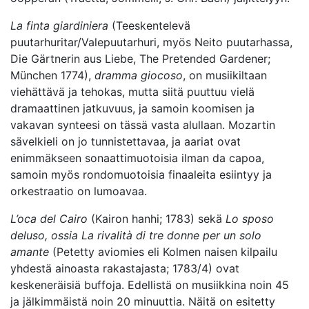
La finta giardiniera
(Teeskentelevä
puutarhuritar/Valepuutarhuri, myös Neito puutarhassa,
Die Gärtnerin aus Liebe, The Pretended Gardener;
München 1774),
dramma giocoso
, on musiikiltaan
viehättävä ja tehokas, mutta siitä puuttuu vielä
dramaattinen jatkuvuus, ja samoin koomisen ja
vakavan synteesi on tässä vasta alullaan. Mozartin
sävelkieli on jo tunnistettavaa, ja aariat ovat
enimmäkseen sonaattimuotoisia ilman da capoa,
samoin myös rondomuotoisia finaaleita esiintyy ja
orkestraatio on lumoavaa.
L’oca del Cairo
(Kairon hanhi; 1783) sekä
Lo sposo
deluso, ossia La rivalità di tre donne per un solo
amante
(Petetty aviomies eli Kolmen naisen kilpailu
yhdestä ainoasta rakastajasta; 1783/4) ovat
keskeneräisiä buffoja. Edellistä on musiikkina noin 45
ja jälkimmäistä noin 20 minuuttia. Näitä on esitetty