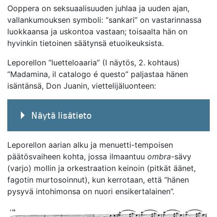
Ooppera on seksuaalisuuden juhlaa ja uuden ajan,
vallankumouksen symboli: “sankari” on vastarinnassa
luokkaansa ja uskontoa vastaan; toisaalta hän on
hyvinkin tietoinen säätynsä etuoikeuksista.
Leporellon “luetteloaaria” (I näytös, 2. kohtaus)
“Madamina, il catalogo é questo” paljastaa hänen
isäntänsä, Don Juanin, viettelijäluonteen:
Näytä lisätieto
Leporellon aarian alku ja menuetti-tempoisen
päätösvaiheen kohta, jossa ilmaantuu
ombra
-sävy
(varjo) mollin ja orkestraation keinoin (pitkät äänet,
fagotin murtosoinnut), kun kerrotaan, että “hänen
pysyvä intohimonsa on nuori ensikertalainen”.