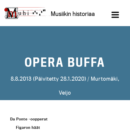
Siirry
sisältöön
Musiikin historiaa
OPERA BUFFA
8.8.2013 (Päivitetty 28.1.2020) /
Murtomäki,
Veijo
Da Ponte -oopperat
Figaron häät