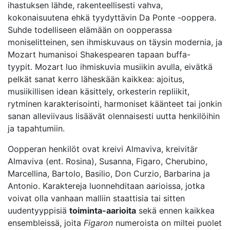
ihastuksen lähde, rakenteellisesti vahva,
kokonaisuutena ehkä tyydyttävin Da Ponte -ooppera.
Suhde todelliseen elämään on oopperassa
moniselitteinen, sen ihmiskuvaus on täysin modernia, ja
Mozart humanisoi Shakespearen tapaan buffa-
tyypit. Mozart luo ihmiskuvia musiikin avulla, eivätkä
pelkät sanat kerro läheskään kaikkea: ajoitus,
musiikillisen idean käsittely, orkesterin repliikit,
rytminen karakterisointi, harmoniset käänteet tai jonkin
sanan alleviivaus lisäävät olennaisesti uutta henkilöihin
ja tapahtumiin.
Oopperan henkilöt ovat kreivi Almaviva, kreivitär
Almaviva (ent. Rosina), Susanna, Figaro, Cherubino,
Marcellina, Bartolo, Basilio, Don Curzio, Barbarina ja
Antonio. Karaktereja luonnehditaan aarioissa, jotka
voivat olla vanhaan malliin staattisia tai sitten
uudentyyppisiä
toiminta-aarioita
sekä ennen kaikkea
ensembleissä, joita
Figaron
numeroista on miltei puolet