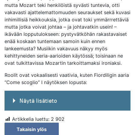
mutta Mozart teki henkilöistä syvästi tuntevia, otti
vakavasti ajattelemattomuuden seuraukset sekä kuvasi
inhimillisiä heikkouksia, jotka ovat toki ymmärrrettäviä
mutta jotka voivat johtaa – ja johtavatkin usein! –
ikävään lopputulokseen: pystyvätköhän rakastavaiset
enää koskaan tuntemaan samoin kuin ennen
lankeemusta? Musiikin vakavuus näkyy myös
kehittyneiden seria-aarioiden käytössä; toisinaan ne
ovat tulkittavissa Mozartin tarkoittamaksi ironiaksi.
Roolit ovat vokaalisesti vaativia, kuten Fiordiligin aaria
“Come scoglio” I näytöksen lopusta:
Näytä lisätieto
Artikkelia luettu:
2 902
Takaisin ylös