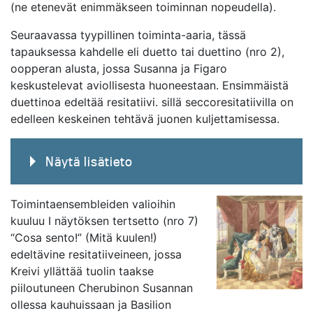
(ne etenevät enimmäkseen toiminnan nopeudella).
Seuraavassa tyypillinen toiminta-aaria, tässä
tapauksessa kahdelle eli duetto tai duettino (nro 2),
oopperan alusta, jossa Susanna ja Figaro
keskustelevat aviollisesta huoneestaan. Ensimmäistä
duettinoa edeltää resitatiivi. sillä seccoresitatiivilla on
edelleen keskeinen tehtävä juonen kuljettamisessa.
Näytä lisätieto
Toimintaensembleiden valioihin
kuuluu I näytöksen tertsetto (nro 7)
“Cosa sento!” (Mitä kuulen!)
edeltävine resitatiiveineen, jossa
Kreivi yllättää tuolin taakse
piiloutuneen Cherubinon Susannan
ollessa kauhuissaan ja Basilion