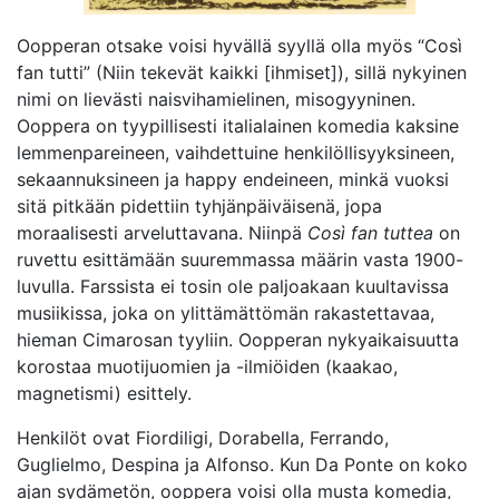
Oopperan otsake voisi hyvällä syyllä olla myös “Così
fan tutti” (Niin tekevät kaikki [ihmiset]), sillä nykyinen
nimi on lievästi naisvihamielinen, misogyyninen.
Ooppera on tyypillisesti italialainen komedia kaksine
lemmenpareineen, vaihdettuine henkilöllisyyksineen,
sekaannuksineen ja happy endeineen, minkä vuoksi
sitä pitkään pidettiin tyhjänpäiväisenä, jopa
moraalisesti arveluttavana. Niinpä
Così fan tuttea
on
ruvettu esittämään suuremmassa määrin vasta 1900-
luvulla. Farssista ei tosin ole paljoakaan kuultavissa
musiikissa, joka on ylittämättömän rakastettavaa,
hieman Cimarosan tyyliin. Oopperan nykyaikaisuutta
korostaa muotijuomien ja -ilmiöiden (kaakao,
magnetismi) esittely.
Henkilöt ovat Fiordiligi, Dorabella, Ferrando,
Guglielmo, Despina ja Alfonso. Kun Da Ponte on koko
ajan sydämetön, ooppera voisi olla musta komedia,