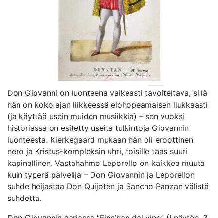
Don Giovanni on luonteena vaikeasti tavoiteltava, sillä
hän on koko ajan liikkeessä elohopeamaisen liukkaasti
(ja käyttää usein muiden musiikkia) – sen vuoksi
historiassa on esitetty useita tulkintoja Giovannin
luonteesta. Kierkegaard mukaan hän oli eroottinen
nero ja Kristus-kompleksin uhri, toisille taas suuri
kapinallinen. Vastahahmo Leporello on kaikkea muuta
kuin typerä palvelija – Don Giovannin ja Leporellon
suhde heijastaa Don Quijoten ja Sancho Panzan välistä
suhdetta.
Don Giovannin aariassa “Finc’han dal vino” (I näytös, 3.