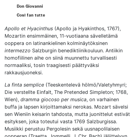
Don Giovanni
Così fan tutte
Apollo et Hyacinthus
(Apollo ja Hyakinthos, 1767),
Mozartin ensimmäinen, 11-vuotiaana sävelletämä
ooppera on latinankielinen kolminäytöksinen
intermezzo
Salzburgin benediktiinikouluun. Antiikin
homofiilinen aihe on siinä muunnettu turvallisesti
normaaliksi, tosin traagisesti päättyväksi
rakkausjuoneksi.
La finta semplice
(Teeskentelevä hölmö/Valetyhmyri;
Die verstellte Einfalt, The Pretended Simpleton; 1768,
Wien),
dramma giocoso per musica
, on varhainen
buffa ja lapsen kirjoittamaksi nerokas. Mozart sävelsi
sen Wieniin keisarin tahdosta, mutta juonittelut estivät
esityksen, joka toteutui vasta 1769 Salzburgissa.
Musiikki perustuu Pergolesin sekä uusnapolilaisen
oopperan (Traetta, Jommelli, J. Chr. Bach) jäljittelyyn.