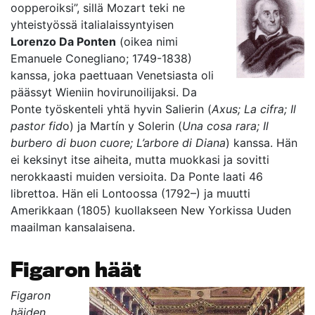
oopperoiksi”, sillä Mozart teki ne
yhteistyössä italialaissyntyisen
Lorenzo Da Ponten
(oikea nimi
Emanuele Conegliano; 1749-1838)
kanssa, joka paettuaan Venetsiasta oli
päässyt Wieniin hovirunoilijaksi. Da
Ponte työskenteli yhtä hyvin Salierin (
Axus; La cifra; Il
pastor fid
o) ja Martín y Solerin (
Una cosa rar
a; Il
burbero di buon cuore; L’arbore di Diana
) kanssa. Hän
ei keksinyt itse aiheita, mutta muokkasi ja sovitti
nerokkaasti muiden versioita. Da Ponte laati 46
librettoa. Hän eli Lontoossa (1792–) ja muutti
Amerikkaan (1805) kuollakseen New Yorkissa Uuden
maailman kansalaisena.
Figaron häät
Figaron
häiden