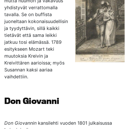
mutta huumori ja vakavuus
yhdistyvät verrattomalla
tavalla. Se on buffista
juoneltaan kokonaisuudellisin
ja tyydyttävin, sillä kaikki
tietävät että sama leikki
jatkuu tosi elämässä. 1789
esitykseen Mozart teki
muutoksia Kreivin ja
Kreivittären aarioissa; myös
Susannan kaksi aariaa
vaihdettiin.
Don Giovanni
Don Giovannin
kansilehti vuoden 1801 julkaisussa