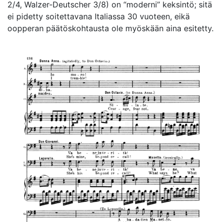
2/4, Walzer-Deutscher 3/8) on “moderni” keksintö; sitä
ei pidetty soitettavana Italiassa 30 vuoteen, eikä
oopperan päätöskohtausta ole myöskään aina esitetty.