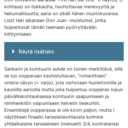
kohtaus) on liukkautta, huohottavaa menevyyttä ja
hekumallisuutta; aaria on sikäli hänen muotokuvansa.
Liszt teki aikanaan
Don Juan -muistumat
, jotka
huipentuvat tämän teemaan pyörryttävään
kiihtymiseen.
Näytä lisätieto
Sankarin ja komtuurin suhde on toinen merkittävä, sillä
se luo oopperaan kauhistuttavan, “romanttisen”
ombra
-sävyn (= varjo), jota verhotaan huolettomilla ja
kauniilla aarioilla mutta joka huipentuu oopperan lopun
päivälliskohtauksessa komtuurin saapumiseen ja
nimihenkilön vaipumiseen helvetin lieskoihin.
Ensemblejä oopperassa ei ole kovin paljon, mutta I
näytöksen finaalin tanssiaiskohtausta kolmine
yhtäaikaisine tansseineen (menuetti 3/4, kontratanssi