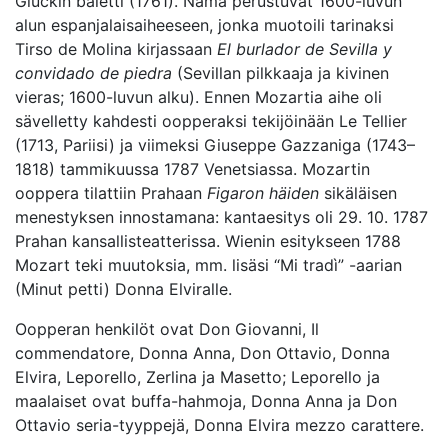
Gluckin baletti (1761). Nämä perustuvat 1600-luvun
alun espanjalaisaiheeseen, jonka muotoili tarinaksi
Tirso de Molina kirjassaan
El burlador de Sevilla y
convidado de piedra
(Sevillan pilkkaaja ja kivinen
vieras; 1600-luvun alku). Ennen Mozartia aihe oli
sävelletty kahdesti oopperaksi tekijöinään Le Tellier
(1713, Pariisi) ja viimeksi Giuseppe Gazzaniga (1743–
1818) tammikuussa 1787 Venetsiassa. Mozartin
ooppera tilattiin Prahaan
Figaron häiden
sikäläisen
menestyksen innostamana: kantaesitys oli 29. 10. 1787
Prahan kansallisteatterissa. Wienin esitykseen 1788
Mozart teki muutoksia, mm. lisäsi “Mi tradì” -aarian
(Minut petti) Donna Elviralle.
Oopperan henkilöt ovat Don Giovanni, Il
commendatore, Donna Anna, Don Ottavio, Donna
Elvira, Leporello, Zerlina ja Masetto; Leporello ja
maalaiset ovat buffa-hahmoja, Donna Anna ja Don
Ottavio seria-tyyppejä, Donna Elvira mezzo carattere.