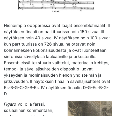
Hienoimpia oopperassa ovat laajat ensemblefinaalit. II
näytöksen finaali on partituurissa noin 150 sivua, III
näytöksen noin 40 sivua, IV näytöksen noin 100 sivua;
kun partituurissa on 726 sivua, ne ottavat noin
kolmanneksen kokonaisuudesta ja ovat luonteeltaan
sinfonisia sävellyksiä lauluäänille ja orkesterille.
Ensembleissä tekstuurin vaihtelut, materiaalin kehitys,
tempo- ja sävellajisuhteiden dispositio luovat
ykseyden ja moninaisuuden hienon yhdistelmän ja
jatkuvuuden. II näytöksen finaalin sävellajisuhteet ovat
Es-B-G-C-G-B-Es, IV näytöksen finaalin D-G-Es-B-G-
D.
Figaro
voi olla farssi,
sosiaalinen kommentaari,