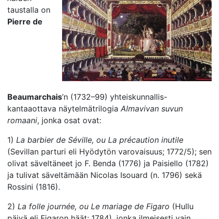
taustalla on
Pierre de
Beaumarchais
’n (1732–99) yhteiskunnallis-
kantaaottava näytelmätrilogia
Almavivan suvun
romaani
, jonka osat ovat:
1)
La barbier de Séville, ou La précaution inutile
(Sevillan parturi eli Hyödytön varovaisuus; 1772/5); sen
olivat säveltäneet jo F. Benda (1776) ja Paisiello (1782)
ja tulivat säveltämään Nicolas Isouard (n. 1796) sekä
Rossini (1816).
2)
La folle journée, ou Le mariage de Figaro
(Hullu
päivä eli Figaron häät; 1784), jonka ilmeisesti vain