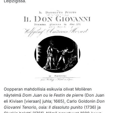
Leipzigissä.
Oopperan mahdollisia esikuvia olivat Molièren
näytelmä
Dom Juan ou le Festin de pierr
e (Don Juan
eli Kivisen [vieraan] juhla; 1665), Carlo Goldonin
Don
Giovanni Tenorio, osia: Il dissoluto punito
(1736) ja