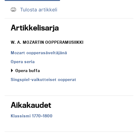
Tulosta artikkeli
Artikkelisarja
W. A. MOZARTIN OOPPERAMUSIIKKI
Mozart oopperasäveltäjänä
Opera seria
Opera buffa
Singspiel-vaikutteiset oopperat
Aikakaudet
Aikakausi:
Klassismi 1770–1800