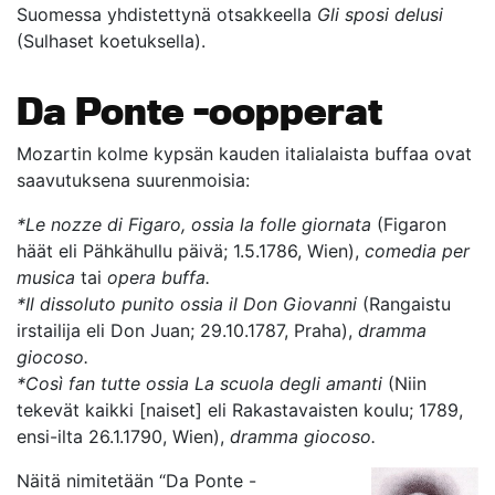
Suomessa yhdistettynä otsakkeella
Gli sposi delusi
(Sulhaset koetuksella).
Da Ponte -oopperat
Mozartin kolme kypsän kauden italialaista buffaa ovat
saavutuksena suurenmoisia:
*Le nozze di Figaro, ossia la folle giornata
(Figaron
häät eli Pähkähullu päivä; 1.5.1786, Wien),
comedia per
musica
tai
opera buffa.
*Il dissoluto punito ossia il Don Giovanni
(Rangaistu
irstailija eli Don Juan; 29.10.1787, Praha),
dramma
giocoso.
*Così fan tutte ossia La scuola degli amanti
(Niin
tekevät kaikki [naiset] eli Rakastavaisten koulu; 1789,
ensi-ilta 26.1.1790, Wien),
dramma giocoso.
Näitä nimitetään “Da Ponte -