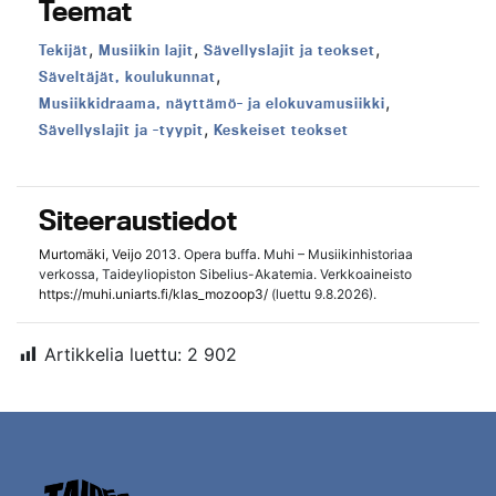
Teemat
,
,
,
Teema:
Teema:
Teema:
Tekijät
Musiikin lajit
Sävellyslajit ja teokset
,
Teema:
Säveltäjät, koulukunnat
,
Teema:
Musiikkidraama, näyttämö- ja elokuvamusiikki
,
Teema:
Teema:
Sävellyslajit ja -tyypit
Keskeiset teokset
Siteeraustiedot
Murtomäki, Veijo
2013. Opera buffa. Muhi – Musiikinhistoriaa
verkossa, Taideyliopiston Sibelius-Akatemia. Verkkoaineisto
https://muhi.uniarts.fi/klas_mozoop3/
(luettu 9.8.2026).
Artikkelia luettu:
2 902