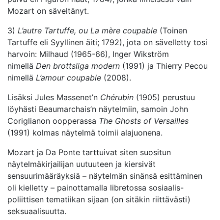
Mozart on säveltänyt.
3)
L’autre Tartuffe, ou La mère coupable
(Toinen
Tartuffe eli Syyllinen äiti; 1792), jota on sävelletty tosi
harvoin: Milhaud (1965-66), Inger Wikström
nimellä
Den brottsliga modern
(1991) ja Thierry Pecou
nimellä
L’amour coupable
(2008).
Lisäksi Jules Massenet’n
Chérubin
(1905) perustuu
löyhästi Beaumarchais’n näytelmiin, samoin John
Coriglianon oopperassa
The Ghosts of Versailles
(1991) kolmas näytelmä toimii alajuonena.
Mozart ja Da Ponte tarttuivat siten suositun
näytelmäkirjailijan uutuuteen ja kiersivät
sensuurimääräyksiä – näytelmän sinänsä esittäminen
oli kielletty – painottamalla libretossa sosiaalis-
poliittisen tematiikan sijaan (on sitäkin riittävästi)
seksuaalisuutta.