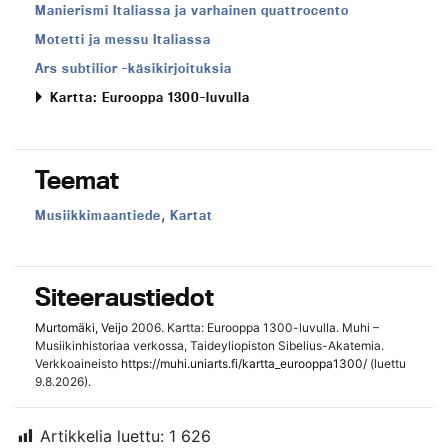
Manierismi Italiassa ja varhainen quattrocento
Motetti ja messu Italiassa
Ars subtilior -käsikirjoituksia
Kartta: Eurooppa 1300-luvulla
Teemat
,
Teema:
Teema:
Musiikkimaantiede
Kartat
Siteeraustiedot
Murtomäki, Veijo
2006. Kartta: Eurooppa 1300-luvulla. Muhi –
Musiikinhistoriaa verkossa, Taideyliopiston Sibelius-Akatemia.
Verkkoaineisto
https://muhi.uniarts.fi/kartta_eurooppa1300/
(luettu
9.8.2026).
Artikkelia luettu:
1 626