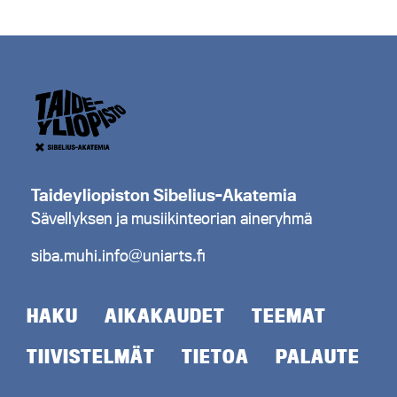
Taideyliopiston Sibelius-Akatemia
Sävellyksen ja musiikinteorian aineryhmä
siba.muhi.info@uniarts.fi
HAKU
AIKAKAUDET
TEEMAT
TIIVISTELMÄT
TIETOA
PALAUTE