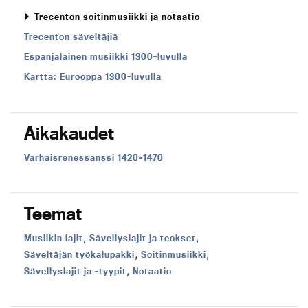
Trecenton soitinmusiikki ja notaatio
Trecenton säveltäjiä
Espanjalainen musiikki 1300-luvulla
Kartta: Eurooppa 1300-luvulla
Aikakaudet
Aikakausi:
Varhaisrenessanssi 1420–1470
Teemat
,
,
Teema:
Teema:
Musiikin lajit
Sävellyslajit ja teokset
,
,
Teema:
Teema:
Säveltäjän työkalupakki
Soitinmusiikki
,
Teema:
Teema:
Sävellyslajit ja -tyypit
Notaatio