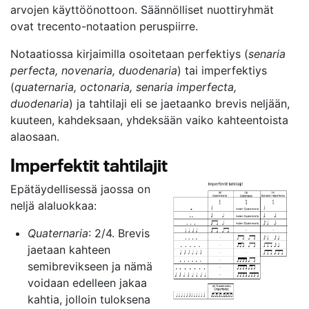
arvojen käyttöönottoon. Säännölliset nuottiryhmät
ovat trecento-notaation peruspiirre.
Notaatiossa kirjaimilla osoitetaan perfektiys (
senaria
perfecta, novenaria, duodenaria
) tai imperfektiys
(
quaternaria, octonaria, senaria imperfecta,
duodenaria
) ja tahtilaji eli se jaetaanko brevis neljään,
kuuteen, kahdeksaan, yhdeksään vaiko kahteentoista
alaosaan.
Imperfektit tahtilajit
Epätäydellisessä jaossa on
neljä alaluokkaa:
Quaternaria
: 2/4. Brevis
jaetaan kahteen
semibrevikseen ja nämä
voidaan edelleen jakaa
kahtia, jolloin tuloksena