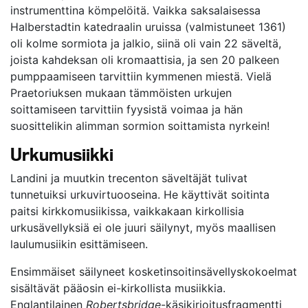
instrumenttina kömpelöitä. Vaikka saksalaisessa
Halberstadtin katedraalin uruissa (valmistuneet 1361)
oli kolme sormiota ja jalkio, siinä oli vain 22 säveltä,
joista kahdeksan oli kromaattisia, ja sen 20 palkeen
pumppaamiseen tarvittiin kymmenen miestä. Vielä
Praetoriuksen mukaan tämmöisten urkujen
soittamiseen tarvittiin fyysistä voimaa ja hän
suosittelikin alimman sormion soittamista nyrkein!
Urkumusiikki
Landini ja muutkin trecenton säveltäjät tulivat
tunnetuiksi urkuvirtuooseina. He käyttivät soitinta
paitsi kirkkomusiikissa, vaikkakaan kirkollisia
urkusävellyksiä ei ole juuri säilynyt, myös maallisen
laulumusiikin esittämiseen.
Ensimmäiset säilyneet kosketinsoitinsävellyskokoelmat
sisältävät pääosin ei-kirkollista musiikkia.
Englantilainen
Robertsbridge
-käsikirjoitusfragmentti