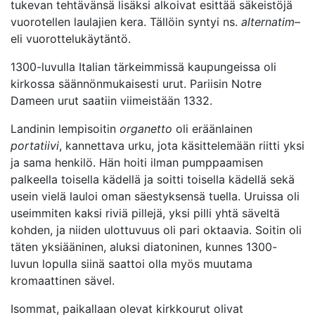
tukevan tehtävänsä lisäksi alkoivat esittää säkeistöjä
vuorotellen laulajien kera. Tällöin syntyi ns.
alternatim
–
eli vuorottelukäytäntö.
1300-luvulla Italian tärkeimmissä kaupungeissa oli
kirkossa säännönmukaisesti urut. Pariisin Notre
Dameen urut saatiin viimeistään 1332.
Landinin lempisoitin
organetto
oli eräänlainen
portatiivi
, kannettava urku, jota käsittelemään riitti yksi
ja sama henkilö. Hän hoiti ilman pumppaamisen
palkeella toisella kädellä ja soitti toisella kädellä sekä
usein vielä lauloi oman säestyksensä tuella. Uruissa oli
useimmiten kaksi riviä pillejä, yksi pilli yhtä säveltä
kohden, ja niiden ulottuvuus oli pari oktaavia. Soitin oli
täten yksiääninen, aluksi diatoninen, kunnes 1300-
luvun lopulla siinä saattoi olla myös muutama
kromaattinen sävel.
Isommat, paikallaan olevat kirkkourut olivat