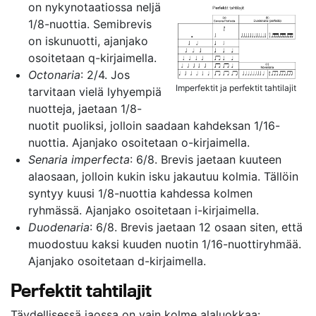
on nykynotaatiossa neljä
1/8-nuottia. Semibrevis
on iskunuotti, ajanjako
osoitetaan q-kirjaimella.
Octonaria
: 2/4. Jos
Imperfektit ja perfektit tahtilajit
tarvitaan vielä lyhyempiä
nuotteja, jaetaan 1/8-
nuotit puoliksi, jolloin saadaan kahdeksan 1/16-
nuottia. Ajanjako osoitetaan o-kirjaimella.
Senaria imperfecta
: 6/8. Brevis jaetaan kuuteen
alaosaan, jolloin kukin isku jakautuu kolmia. Tällöin
syntyy kuusi 1/8-nuottia kahdessa kolmen
ryhmässä. Ajanjako osoitetaan i-kirjaimella.
Duodenaria
: 6/8. Brevis jaetaan 12 osaan siten, että
muodostuu kaksi kuuden nuotin 1/16-nuottiryhmää.
Ajanjako osoitetaan d-kirjaimella.
Perfektit tahtilajit
Täydellisessä jaossa on vain kolme alaluokkaa: