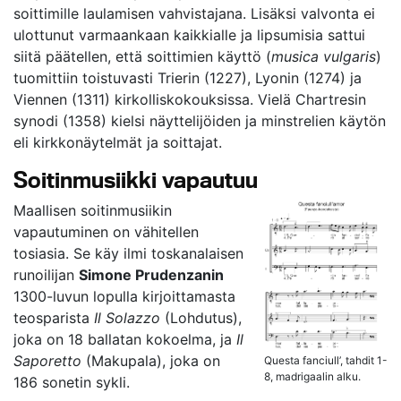
soittimille laulamisen vahvistajana. Lisäksi valvonta ei
ulottunut varmaankaan kaikkialle ja lipsumisia sattui
siitä päätellen, että soittimien käyttö (
musica vulgaris
)
tuomittiin toistuvasti Trierin (1227), Lyonin (1274) ja
Viennen (1311) kirkolliskokouksissa. Vielä Chartresin
synodi (1358) kielsi näyttelijöiden ja minstrelien käytön
eli kirkkonäytelmät ja soittajat.
Soitinmusiikki vapautuu
Maallisen soitinmusiikin
vapautuminen on vähitellen
tosiasia. Se käy ilmi toskanalaisen
runoilijan
Simone Prudenzanin
1300-luvun lopulla kirjoittamasta
teosparista
Il Solazzo
(Lohdutus),
joka on 18 ballatan kokoelma, ja
Il
Saporetto
(Makupala), joka on
Questa fanciull’, tahdit 1-
8, madrigaalin alku.
186 sonetin sykli.