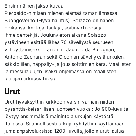
Ensimmäinen jakso kuvaa
Pierbaldo-nimisen miehen elämää tämän linnassa
Buongoverno (Hyvä hallitus). Solazzo on hänen
poikansa, kertoja, laulaja, soitinvirtuoosi ja
ihmeidentekijä. Joulunvieton aikana Solazzo
ystävineen esittää lähes 70 sävellystä seurueen
viihdyttämiseksi: Landinin, Jacopo da Bolognan,
Antonio Zacharan sekä Ciconian sävellyksiä urkujen,
säkkipillien, näppäily- ja jousisoittimien kera. Maallisten
ja messulaulujen lisäksi ohjelmassa on maallisten
laulujen urkusovituksia.
Urut
Urut hyväksyttiin kirkkoon varsin varhain niiden
bysanttis-keisarillisen luonteen vuoksi: Jo 900-luvulta
löytyy ensimmäisiä mainintoja urkujen käytöstä
Italiassa. Säännöllisesti urkuja ryhdyttiin käyttämään
jumalanpalveluksissa 1200-luvulla, jolloin urut laulua