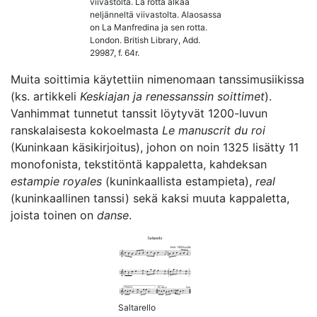
viivastolta. La rotta alkaa
neljänneltä viivastolta. Alaosassa
on La Manfredina ja sen rotta.
London. British Library, Add.
29987, f. 64r.
Muita soittimia käytettiin nimenomaan tanssimusiikissa
(ks. artikkeli
Keskiajan ja renessanssin soittimet
).
Vanhimmat tunnetut tanssit löytyvät 1200-luvun
ranskalaisesta kokoelmasta
Le manuscrit du roi
(Kuninkaan käsikirjoitus), johon on noin 1325 lisätty 11
monofonista, tekstitöntä kappaletta, kahdeksan
estampie royales
(kuninkaallista estampieta),
real
(kuninkaallinen tanssi) sekä kaksi muuta kappaletta,
joista toinen on
danse
.
Saltarello