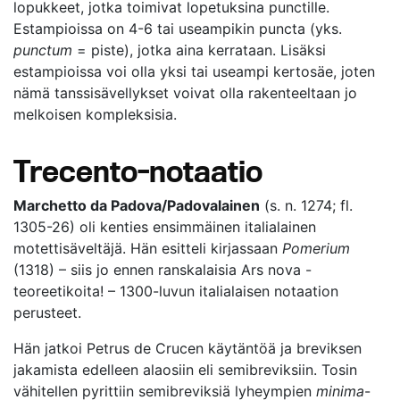
lopukkeet, jotka toimivat lopetuksina punctille.
Estampioissa on 4-6 tai useampikin puncta (yks.
punctum
= piste), jotka aina kerrataan. Lisäksi
estampioissa voi olla yksi tai useampi kertosäe, joten
nämä tanssisävellykset voivat olla rakenteeltaan jo
melkoisen kompleksisia.
Trecento-notaatio
Marchetto da Padova/Padovalainen
(s. n. 1274; fl.
1305-26) oli kenties ensimmäinen italialainen
motettisäveltäjä. Hän esitteli kirjassaan
Pomerium
(1318) – siis jo ennen ranskalaisia Ars nova -
teoreetikoita! – 1300-luvun italialaisen notaation
perusteet.
Hän jatkoi Petrus de Crucen käytäntöä ja breviksen
jakamista edelleen alaosiin eli semibreviksiin. Tosin
vähitellen pyrittiin semibreviksiä lyheympien
minima
-