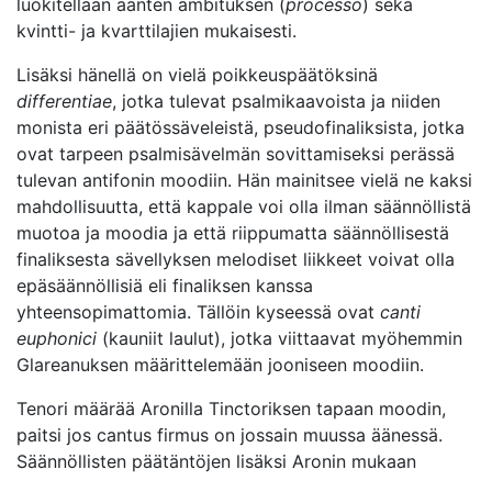
luokitellaan äänten ambituksen (
processo
) sekä
kvintti- ja kvarttilajien mukaisesti.
Lisäksi hänellä on vielä poikkeuspäätöksinä
differentiae
, jotka tulevat psalmikaavoista ja niiden
monista eri päätössäveleistä, pseudofinaliksista, jotka
ovat tarpeen psalmisävelmän sovittamiseksi perässä
tulevan antifonin moodiin. Hän mainitsee vielä ne kaksi
mahdollisuutta, että kappale voi olla ilman säännöllistä
muotoa ja moodia ja että riippumatta säännöllisestä
finaliksesta sävellyksen melodiset liikkeet voivat olla
epäsäännöllisiä eli finaliksen kanssa
yhteensopimattomia. Tällöin kyseessä ovat
canti
euphonici
(kauniit laulut), jotka viittaavat myöhemmin
Glareanuksen määrittelemään jooniseen moodiin.
Tenori määrää Aronilla Tinctoriksen tapaan moodin,
paitsi jos cantus firmus on jossain muussa äänessä.
Säännöllisten päätäntöjen lisäksi Aronin mukaan