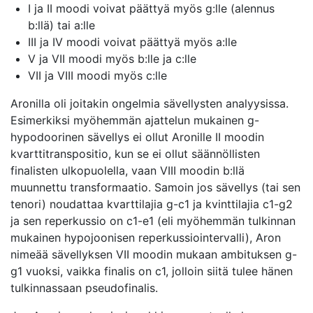
I ja II moodi voivat päättyä myös g:lle (alennus
b:llä) tai a:lle
III ja IV moodi voivat päättyä myös a:lle
V ja VII moodi myös b:lle ja c:lle
VII ja VIII moodi myös c:lle
Aronilla oli joitakin ongelmia sävellysten analyysissa.
Esimerkiksi myöhemmän ajattelun mukainen g-
hypodoorinen sävellys ei ollut Aronille II moodin
kvarttitranspositio, kun se ei ollut säännöllisten
finalisten ulkopuolella, vaan VIII moodin b:llä
muunnettu transformaatio. Samoin jos sävellys (tai sen
tenori) noudattaa kvarttilajia g-c1 ja kvinttilajia c1-g2
ja sen reperkussio on c1-e1 (eli myöhemmän tulkinnan
mukainen hypojoonisen reperkussiointervalli), Aron
nimeää sävellyksen VII moodin mukaan ambituksen g-
g1 vuoksi, vaikka finalis on c1, jolloin siitä tulee hänen
tulkinnassaan pseudofinalis.