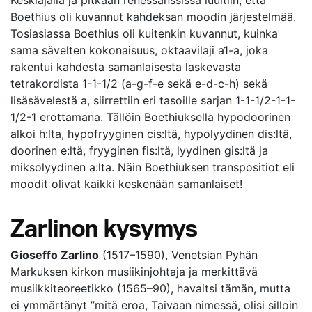
Keskiajalla ja pitkään renessanssissa luultiin, että
Boethius oli kuvannut kahdeksan moodin järjestelmää.
Tosiasiassa Boethius oli kuitenkin kuvannut, kuinka
sama sävelten kokonaisuus, oktaavilaji a1-a, joka
rakentui kahdesta samanlaisesta laskevasta
tetrakordista 1-1-1/2 (a-g-f-e sekä e-d-c-h) sekä
lisäsävelestä a, siirrettiin eri tasoille sarjan 1-1-1/2-1-1-
1/2-1 erottamana. Tällöin Boethiuksella hypodoorinen
alkoi h:lta, hypofryyginen cis:ltä, hypolyydinen dis:ltä,
doorinen e:ltä, fryyginen fis:ltä, lyydinen gis:ltä ja
miksolyydinen a:lta. Näin Boethiuksen transpositiot eli
moodit olivat kaikki keskenään samanlaiset!
Zarlinon kysymys
Gioseffo Zarlino
(1517–1590), Venetsian Pyhän
Markuksen kirkon musiikinjohtaja ja merkittävä
musiikkiteoreetikko (1565–90), havaitsi tämän, mutta
ei ymmärtänyt ”mitä eroa, Taivaan nimessä, olisi silloin