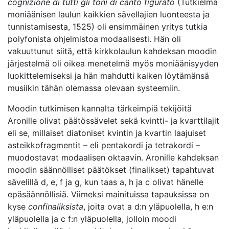
cognizione di tutti gli toni di canto figurato
(Tutkielma
moniäänisen laulun kaikkien sävellajien luonteesta ja
tunnistamisesta, 1525) oli ensimmäinen yritys tutkia
polyfonista ohjelmistoa modaalisesti. Hän oli
vakuuttunut siitä, että kirkkolaulun kahdeksan moodin
järjestelmä oli oikea menetelmä myös moniäänisyyden
luokittelemiseksi ja hän mahdutti kaiken löytämänsä
musiikin tähän olemassa olevaan systeemiin.
Moodin tutkimisen kannalta tärkeimpiä tekijöitä
Aronille olivat päätössävelet sekä kvintti- ja kvarttilajit
eli se, millaiset diatoniset kvintin ja kvartin laajuiset
asteikkofragmentit – eli pentakordi ja tetrakordi –
muodostavat modaalisen oktaavin. Aronille kahdeksan
moodin säännölliset päätökset (finalikset) tapahtuvat
sävelillä d, e, f ja g, kun taas a, h ja c olivat hänelle
epäsäännöllisiä. Viimeksi mainituissa tapauksissa on
kyse
confinaliksista
, joita ovat a d:n yläpuolella, h e:n
yläpuolella ja c f:n yläpuolella, jolloin moodi