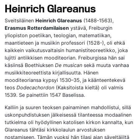
Heinrich Glareanus
Sveitsiläinen
Heinrich Glareanus
(1488-1563),
Erasmus Rotterdamilaisen
ystävä, Freiburgin
yliopiston poetiikan, teologian, matematiikan,
maantieteen ja musiikin professori (1528-), oli ehkä
kaikkein vaikutusvaltaisin humanistiteoreetikko, joka
lujitti antiikkisen mooditeorian. Freiburgissa hän sai
käsiinsä Boethiuksen
De musican
sekä muuta vanhaa
musiikkiteoreettista kirjallisuutta. Hänen
mooditeoriansa kypsyi 1530–35, ja käänteentekevä
teos
Dodecachordon
(Kaksitoista kieltä) oli valmis
1539. Se painettiin 1547 Baselissa.
Kalliin ja suuren teoksen painaminen mahdollistui, sillä
uskonpuhdistuksen jälkeisessä tilanteessa modaalinen
tutkielma oli hyödyllinen katolisen kirkon kannalta, kun
Glareanus tähtäsi kirkkolaulun arvostuksen
nostamiseen. Tämän vuoksi hän tilasi ajan säveltäjiltä