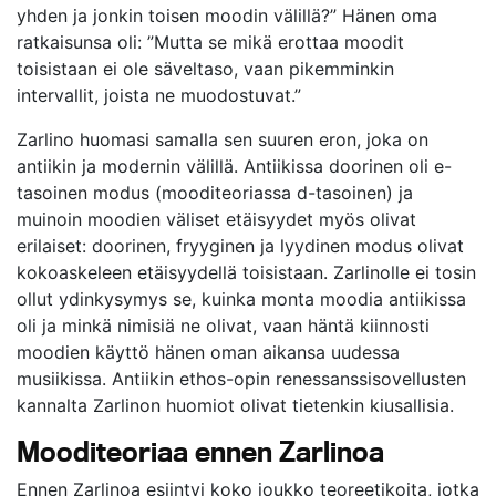
yhden ja jonkin toisen moodin välillä?” Hänen oma
ratkaisunsa oli: ”Mutta se mikä erottaa moodit
toisistaan ei ole säveltaso, vaan pikemminkin
intervallit, joista ne muodostuvat.”
Zarlino huomasi samalla sen suuren eron, joka on
antiikin ja modernin välillä. Antiikissa doorinen oli e-
tasoinen modus (mooditeoriassa d-tasoinen) ja
muinoin moodien väliset etäisyydet myös olivat
erilaiset: doorinen, fryyginen ja lyydinen modus olivat
kokoaskeleen etäisyydellä toisistaan. Zarlinolle ei tosin
ollut ydinkysymys se, kuinka monta moodia antiikissa
oli ja minkä nimisiä ne olivat, vaan häntä kiinnosti
moodien käyttö hänen oman aikansa uudessa
musiikissa. Antiikin ethos-opin renessanssisovellusten
kannalta Zarlinon huomiot olivat tietenkin kiusallisia.
Mooditeoriaa ennen Zarlinoa
Ennen Zarlinoa esiintyi koko joukko teoreetikoita, jotka