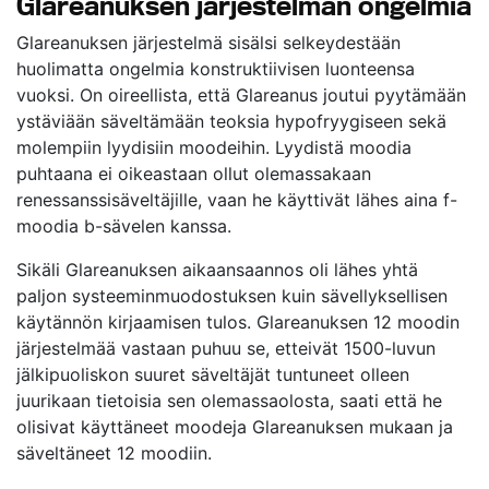
Glareanuksen järjestelmän ongelmia
Glareanuksen järjestelmä sisälsi selkeydestään
huolimatta ongelmia konstruktiivisen luonteensa
vuoksi. On oireellista, että Glareanus joutui pyytämään
ystäviään säveltämään teoksia hypofryygiseen sekä
molempiin lyydisiin moodeihin. Lyydistä moodia
puhtaana ei oikeastaan ollut olemassakaan
renessanssisäveltäjille, vaan he käyttivät lähes aina f-
moodia b-sävelen kanssa.
Sikäli Glareanuksen aikaansaannos oli lähes yhtä
paljon systeeminmuodostuksen kuin sävellyksellisen
käytännön kirjaamisen tulos. Glareanuksen 12 moodin
järjestelmää vastaan puhuu se, etteivät 1500-luvun
jälkipuoliskon suuret säveltäjät tuntuneet olleen
juurikaan tietoisia sen olemassaolosta, saati että he
olisivat käyttäneet moodeja Glareanuksen mukaan ja
säveltäneet 12 moodiin.