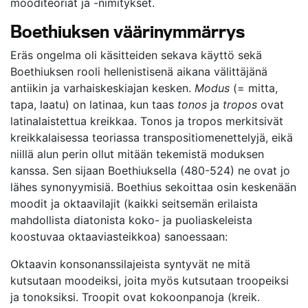
mooditeoriat ja -nimitykset.
Boethiuksen väärinymmärrys
Eräs ongelma oli käsitteiden sekava käyttö sekä
Boethiuksen rooli hellenistisenä aikana välittäjänä
antiikin ja varhaiskeskiajan kesken.
Modus
(= mitta,
tapa, laatu) on latinaa, kun taas
tonos
ja
tropos
ovat
latinalaistettua kreikkaa. Tonos ja tropos merkitsivät
kreikkalaisessa teoriassa transpositiomenettelyjä, eikä
niillä alun perin ollut mitään tekemistä moduksen
kanssa. Sen sijaan Boethiuksella (480-524) ne ovat jo
lähes synonyymisiä. Boethius sekoittaa osin keskenään
moodit ja oktaavilajit (kaikki seitsemän erilaista
mahdollista diatonista koko- ja puoliaskeleista
koostuvaa oktaaviasteikkoa) sanoessaan:
Oktaavin konsonanssilajeista syntyvät ne mitä
kutsutaan moodeiksi, joita myös kutsutaan troopeiksi
ja tonoksiksi. Troopit ovat kokoonpanoja (kreik.