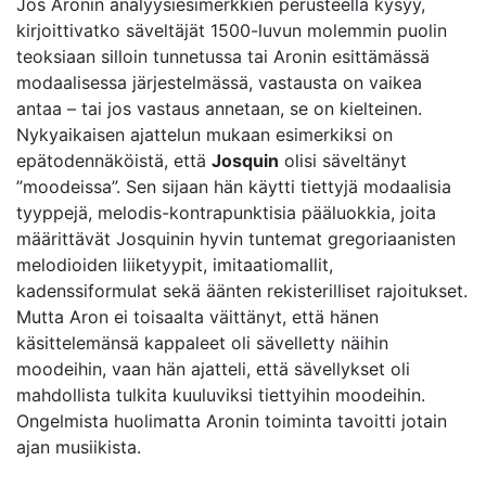
Jos Aronin analyysiesimerkkien perusteella kysyy,
kirjoittivatko säveltäjät 1500-luvun molemmin puolin
teoksiaan silloin tunnetussa tai Aronin esittämässä
modaalisessa järjestelmässä, vastausta on vaikea
antaa – tai jos vastaus annetaan, se on kielteinen.
Nykyaikaisen ajattelun mukaan esimerkiksi on
epätodennäköistä, että
Josquin
olisi säveltänyt
”moodeissa”. Sen sijaan hän käytti tiettyjä modaalisia
tyyppejä, melodis-kontrapunktisia pääluokkia, joita
määrittävät Josquinin hyvin tuntemat gregoriaanisten
melodioiden liiketyypit, imitaatiomallit,
kadenssiformulat sekä äänten rekisterilliset rajoitukset.
Mutta Aron ei toisaalta väittänyt, että hänen
käsittelemänsä kappaleet oli sävelletty näihin
moodeihin, vaan hän ajatteli, että sävellykset oli
mahdollista tulkita kuuluviksi tiettyihin moodeihin.
Ongelmista huolimatta Aronin toiminta tavoitti jotain
ajan musiikista.