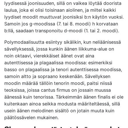
lyydisessä joonisuuden, sillä on vaikea löytää doorista
laulua, joka ei olisi toisinaan aiolinen, ja miltei kaikki
lyydiset moodit muuttuvat joonisiksi b:n käytön vuoksi.
Samoin jos g-moodissa (7. tai 8. moodi) h korvataan
b:llä, saadaan transponoitu d-moodi (1. tai 2. moodi).
Polymodaalisuutta esiintyy sikälikin, kun neliäänisessä
sävellyksessä, jossa kunkin äänen liikkuma-alue on
noin oktaavi, vierekkäiset äänet ovat aina
autenttisessa ja plagaalissa moodissa: esimerkiksi
basso on plagaalissa ja tenori autenttisessa moodissa,
samoin altto ja sopraano keskenään. Sävellyksen
moodin määrää tällöin tenorin moodi, paitsi niissä
teoksissa, joissa cantus firmus on jossain muussa
äänessä kuin tenorissa. Tärkeimmän äänen finalis ei ole
kuitenkaan ainoa seikka modusta määriteltäessä, sillä
usein äänen melodinen sisältö on jotain muuta kuin
päätössävelen mukainen.