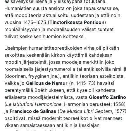
esisävellyksellisenä ja yleiskäypänä totuutena.
Humanistien suurta ansiota on joka tapauksessa se,
että mooditeoria aktualisoitui uudestaan ja että noin
vuosina 1475–1675 (
Tinctoriksesta
Pontioon
)
moniäänisyyden ja modaalisuuden väliset suhteet
tulivat keskeisen huomion kohteeksi.
Useimpien humanistiteoreetikoiden virhe oli pitkään
sekoittaa keskenään kirkon käyttämä kahdeksan
moodin järjestelmä, jossa moodeja merkittiin joko
roomalaisella järjestysnumerolla tai antikisoivilla nimillä
(doorinen, fryyginen jne.), antiikin teoriaan asteikoista.
Vaikka jo
Gallicus de Namur
(n. 1415–73) havaitsi
perehtymällä Boëthiukseen, että kyse oli kahdesta
erilaisesta moodijärjestelmästä, vasta
Gioseffo Zarlino
(
Le Istitutioni Harmoniche
, Harmonian perusteet; 1558)
ja
Francisco de Salinas
(
De Musica Libri Septem
, 1577)
osoittivat, missä modernit teoreetikot olivat menneet
vikaan samaistaessaan antiikin ja keskiajan