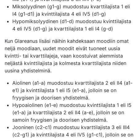
Miksolyydinen (g1-g) muodostuu kvarttilajista 1 eli
I4 (g1-d1) ja kvinttilajista 4 eli IV5 (d1-g)
Hypomiksolyydinen (d1-d) muodostuu kvinttilajista
4 eli IV5 (d1-g) ja kvarttilajista 1 eli I4 (g-d)
Kun Glareanus lisäsi näihin kahdeksaan moodiin omat
neljä moodiaan, uudet moodit eivät tuoneet uusia
kvintti- tai kvarttilajeja, vaan koostuivat aiemmista
neljästä kvinttilajista ja kolmesta kvarttilajista niiden
uusina yhdistelminä.
Aiolinen (a1-a) muodostuu kvarttilajista 2 eli II4 (a1-
e1) ja kvinttilajista 1 eli I5 (e1-a), jolloin se on
fryygisen ja doorisen yhdistelmä.
Hypoaiolinen (e1-e) muodostuu kvinttilajista 1 eli I5
(e1-a) ja kvarttilajista 2 eli II4 (a-e), jolloin se on
samoin fryygisen ja doorisen yhdistelmä.
Jooninen (c2-c1) muodostuu kvarttilajista 3 eli III4
(c2-g1) ja kvinttilajista 4 eli IV5 (g1-c1), jolloin se on