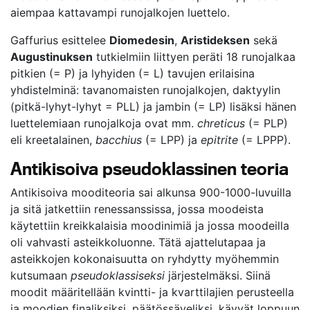
aiempaa kattavampi runojalkojen luettelo.
Gaffurius esittelee
Diomedesin
,
Aristideksen
sekä
Augustinuksen
tutkielmiin liittyen peräti 18 runojalkaa
pitkien (= P) ja lyhyiden (= L) tavujen erilaisina
yhdistelminä: tavanomaisten runojalkojen, daktyylin
(pitkä-lyhyt-lyhyt = PLL) ja jambin (= LP) lisäksi hänen
luettelemiaan runojalkoja ovat mm.
chreticus
(= PLP)
eli kreetalainen,
bacchius
(= LPP) ja
epitrite
(= LPPP).
Antikisoiva pseudoklassinen teoria
Antikisoiva mooditeoria sai alkunsa 900-1000-luvuilla
ja sitä jatkettiin renessanssissa, jossa moodeista
käytettiin kreikkalaisia moodinimiä ja jossa moodeilla
oli vahvasti asteikkoluonne. Tätä ajattelutapaa ja
asteikkojen kokonaisuutta on ryhdytty myöhemmin
kutsumaan
pseudoklassiseksi
järjestelmäksi. Siinä
moodit määritellään kvintti- ja kvarttilajien perusteella
ja moodien finaliksiksi, päätössäveliksi, käyvät loppuun