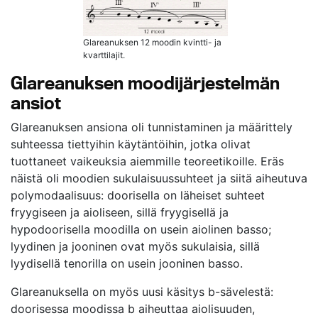
Glareanuksen 12 moodin kvintti- ja
kvarttilajit.
Glareanuksen moodijärjestelmän
ansiot
Glareanuksen ansiona oli tunnistaminen ja määrittely
suhteessa tiettyihin käytäntöihin, jotka olivat
tuottaneet vaikeuksia aiemmille teoreetikoille. Eräs
näistä oli moodien sukulaisuussuhteet ja siitä aiheutuva
polymodaalisuus: doorisella on läheiset suhteet
fryygiseen ja aioliseen, sillä fryygisellä ja
hypodoorisella moodilla on usein aiolinen basso;
lyydinen ja jooninen ovat myös sukulaisia, sillä
lyydisellä tenorilla on usein jooninen basso.
Glareanuksella on myös uusi käsitys b-sävelestä:
doorisessa moodissa b aiheuttaa aiolisuuden,