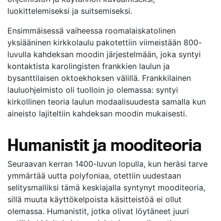
luokittelemiseksi ja suitsemiseksi.
Ensimmäisessä vaiheessa roomalaiskatolinen
yksiääninen kirkkolaulu pakotettiin viimeistään 800-
luvulla kahdeksan moodin järjestelmään, joka syntyi
kontaktista karolingisten frankkien laulun ja
bysanttilaisen oktoekhoksen välillä. Frankkilainen
lauluohjelmisto oli tuolloin jo olemassa: syntyi
kirkollinen teoria laulun modaalisuudesta samalla kun
aineisto lajiteltiin kahdeksan moodin mukaisesti.
Humanistit ja mooditeoria
Seuraavan kerran 1400-luvun lopulla, kun heräsi tarve
ymmärtää uutta polyfoniaa, otettiin uudestaan
selitysmalliksi tämä keskiajalla syntynyt mooditeoria,
sillä muuta käyttökelpoista käsitteistöä ei ollut
olemassa. Humanistit, jotka olivat löytäneet juuri