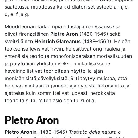
saatetussa muodossa kaikki diatoniset asteet: a, h, c,
d, e, f ja g.
Mooditeorian tärkeimpiä edustajia renessanssissa
olivat firenzeläinen
Pietro Aron
(1480-1545) sekä
sveitsiläinen
Heinrich Glareanus
(1488–1563). Heidän
teoksensa levisivät hyvin, he esittivät originaaleja ja
yhtenäisiä teorioita monofonisperäisen modaalisuuden
ja polyfonian yhdistämiseksi, minkä lisäksi he
havainnollistivat teorioitaan näytteillä ajan
moniäänisistä sävellyksistä. Silti täytyy muistaa, että
he eivät niinkään kirjanneet ajan yleistä tietoisuutta ja
ajattelua kuin sommittelivat luovasti nerokkaita
teorioita siitä, miten asioiden tulisi olla.
Pietro Aron
Pietro Aronin
(1480–1545)
Trattato della natura e