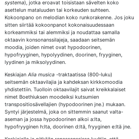
systema
), jotka eroavat toisistaan sävelten koko
asettelun mataluuden tai korkeuden suhteen.
Kokoonpano on melodian koko runkorakenne. Jos joku
sitten siirtää kokoonpanot kokonaisuudessaan
korkeammiksi tai alemmiksi ja noudattaa samalla
oktaavin konsonanssilajeja, saadaan seitsemän
moodia, joiden nimet ovat hypodoorinen,
hypofryyginen, hypolyydinen, doorinen, fryyginen,
lyydinen ja miksolyydinen.
Keskiajan
Alia musica
-traktaatissa (800-luku)
seitsemän oktaavilajia ja kahdeksan kirkkomoodia
yhdistettiin. Tuolloin oktaavilajit saivat kreikkalaiset
nimet Boethiuksen moodeiksi kutsumien
transpositiosävellajien (hypodoorinen jne.) mukaan.
Syntyi järjestelmä, joka on sittemmin saanut valta-
aseman ja jossa hypodoorinen alkoi a:lta,
hypofryyginen h:lta, doorinen d:ltä, fryyginen e:ltä jne.