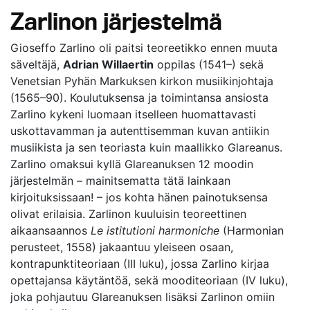
Zarlinon järjestelmä
Gioseffo Zarlino oli paitsi teoreetikko ennen muuta
säveltäjä,
Adrian Willaertin
oppilas (1541–) sekä
Venetsian Pyhän Markuksen kirkon musiikinjohtaja
(1565–90). Koulutuksensa ja toimintansa ansiosta
Zarlino kykeni luomaan itselleen huomattavasti
uskottavamman ja autenttisemman kuvan antiikin
musiikista ja sen teoriasta kuin maallikko Glareanus.
Zarlino omaksui kyllä Glareanuksen 12 moodin
järjestelmän – mainitsematta tätä lainkaan
kirjoituksissaan! – jos kohta hänen painotuksensa
olivat erilaisia. Zarlinon kuuluisin teoreettinen
aikaansaannos
Le istitutioni harmoniche
(Harmonian
perusteet, 1558) jakaantuu yleiseen osaan,
kontrapunktiteoriaan (III luku), jossa Zarlino kirjaa
opettajansa käytäntöä, sekä mooditeoriaan (IV luku),
joka pohjautuu Glareanuksen lisäksi Zarlinon omiin