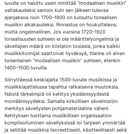
luvulle on haluttu usein nimittää ”modaalisen musiikin”
valtakaudeksi samoin kuin sen jälkeen tulevaa
ajanjaksoa noin 1700–1900 on kutsuttu tonaalisen
musiikin aikakaudeksi. Rinnastus on houkutteleva,
mutta ongelmallinen. Jos vuosina 1720–1920
tonaalisuuden suhteen ei ole määrittelyongelmia ja
sävellajien määrä on kiistaton tosiasia, jonka kaikki
musiikkitoimijat saattoivat hyväksyä, tilanne oli aivan
toisenlainen ”modaalisen musiikin” suhteen, etenkin
1400–1500-luvuilla.
Siirryttäessä keskiajalta 1500-luvulle musiikissa ja
musiikkiajattelussa tapahtui ratkaisevia muutoksia.
Näistä tärkeimpiä oli kehitys yksiäänisyydestä
moniäänisyydeksi. Samalla kirkollisen sävelmistön
merkitys sävellysten pohjamateriaalina väheni.
Kehityksen tuottama musiikillisen organisaation
komplisoituminen sävellyksissä loi tarpeen ymmärtää
ja selittää musiikkia teoreettisesti, käsitteellisesti sekä