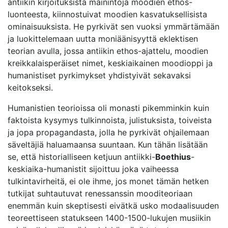
antiikin kirjoituksista mainintoja moodien ethos-
luonteesta, kiinnostuivat moodien kasvatuksellisista
ominaisuuksista. He pyrkivät sen vuoksi ymmärtämään
ja luokittelemaan uutta moniäänisyyttä eklektisen
teorian avulla, jossa antiikin ethos-ajattelu, moodien
kreikkalaisperäiset nimet, keskiaikainen moodioppi ja
humanistiset pyrkimykset yhdistyivät sekavaksi
keitokseksi.
Humanistien teorioissa oli monasti pikemminkin kuin
faktoista kysymys tulkinnoista, julistuksista, toiveista
ja jopa propagandasta, jolla he pyrkivät ohjailemaan
säveltäjiä haluamaansa suuntaan. Kun tähän lisätään
se, että historialliseen ketjuun antiikki-
Boethius
-
keskiaika-humanistit sijoittuu joka vaiheessa
tulkintavirheitä, ei ole ihme, jos monet tämän hetken
tutkijat suhtautuvat renessanssin mooditeoriaan
enemmän kuin skeptisesti eivätkä usko modaalisuuden
teoreettiseen statukseen 1400-1500-lukujen musiikin