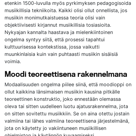
etenkin 1500-luvulla myös pyrkimyksen pedagogisoida
musiikillisia tekniikoita. Kaikki olisi ollut onnellista, jos
musiikin monimutkaistuessa teoria olisi vain
objektiivisesti kirjannut musiikillisia tosiasioita.
Nykyajan kannalta haastava ja mielenkiintoinen
ongelma syntyy siitä, että prosessi tapahtui
kulttuurisessa kontekstissa, jossa vaikutti
muunkinlaisia kuin vain puhtaasti musiikin sisäisiä
voimia.
Moodi teoreettisena rakennelmana
Modaalisuuden ongelma piilee siinä, että moodioppi on
ollut kaikkina länsimaisen musiikin kausina pitkälle
teoreettinen konstruktio, joko ennestään olemassa
oleva tai sitten uudelleen luotu ajatusrakennelma, jota
on sitten sovitettu musiikkiin. Se on aina otettu jostain
valmiina tai lähes valmiina teoreettisena järjestelmänä,
jota on käytetty jo vakiintuneen musiikillisen
ohjelmiston ja käytännön kuvaamiseksi,