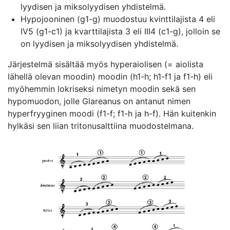
lyydisen ja miksolyydisen yhdistelmä.
Hypojooninen (g1-g) muodostuu kvinttilajista 4 eli
IV5 (g1-c1) ja kvarttilajista 3 eli III4 (c1-g), jolloin se
on lyydisen ja miksolyydisen yhdistelmä.
Järjestelmä sisältää myös hyperaiolisen (= aiolista
lähellä olevan moodin) moodin (h1-h; h1-f1 ja f1-h) eli
myöhemmin lokriseksi nimetyn moodin sekä sen
hypomuodon, jolle Glareanus on antanut nimen
hyperfryyginen moodi (f1-f; f1-h ja h-f). Hän kuitenkin
hylkäsi sen liian tritonusalttiina muodostelmana.