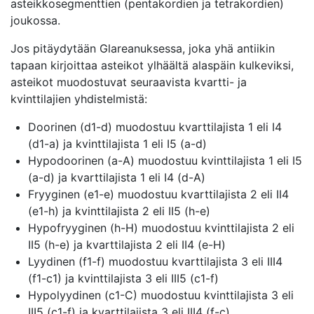
asteikkosegmenttien (pentakordien ja tetrakordien)
joukossa.
Jos pitäydytään Glareanuksessa, joka yhä antiikin
tapaan kirjoittaa asteikot ylhäältä alaspäin kulkeviksi,
asteikot muodostuvat seuraavista kvartti- ja
kvinttilajien yhdistelmistä:
Doorinen (d1-d) muodostuu kvarttilajista 1 eli I4
(d1-a) ja kvinttilajista 1 eli I5 (a-d)
Hypodoorinen (a-A) muodostuu kvinttilajista 1 eli I5
(a-d) ja kvarttilajista 1 eli I4 (d-A)
Fryyginen (e1-e) muodostuu kvarttilajista 2 eli II4
(e1-h) ja kvinttilajista 2 eli II5 (h-e)
Hypofryyginen (h­-H) muodostuu kvinttilajista 2 eli
II5 (h-e) ja kvarttilajista 2 eli II4 (e-H)
Lyydinen (f1-f) muodostuu kvarttilajista 3 eli III4
(f1-c1) ja kvinttilajista 3 eli III5 (c1-f)
Hypolyydinen (c1-C) muodostuu kvinttilajista 3 eli
III5 (c1-f) ja kvarttilajista 3 eli III4 (f-c)