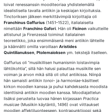
loivat renessanssin mooditeoriaa yhdistelemällä
idealistisella tavalla antiikin ja keskiajan kirjoituksia.
Tinctoriksen jälkeen merkittävimpiä kirjoittajia oli
Franchinus Gaffurius
(1451–1522), italialaiselta
nimeltään
Franchino Gafori
. Hän oli
Ficinon
vaikutteille
altistunut ja Firenzessä toiminut italialainen
teoreetikko, joka ensimmäisenä meni antiikin lähteille
ja käännätti omilla varoillaan
Aristides
Quintilianuksen
,
Ptolemaioksen
ym. tekstejä itselleen.
Gaffurius oli ”musiikillisen humanismin loistavimpia
lähtökohtia”, sillä hän halusi palauttaa musiikille sen
voiman ja arvon mikä sillä oli ollut antiikissa. Niinpä
hän samaisti antiikin
tonoi
– ja
harmoniae
-käsitteet
kirkon moodien kanssa ja puhui kahdeksasta moodista
identtisinä antiikin moodien kanssa. Moodiajattelun
lisäksi perusteita luovaa hänen kirjassaan
Practica
musicae
(Musiikin käytäntö, 1496) ovat viittaukset
moodien affektiluonteeseen, kontrapunktioppi sekä