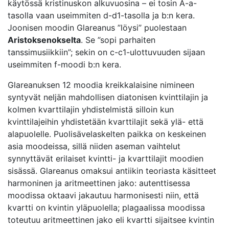
käytössä kristinuskon alkuvuosina – ei tosin A-a-
tasolla vaan useimmiten d-d1-tasolla ja b:n kera.
Joonisen moodin Glareanus ”löysi” puolestaan
Aristoksenokselta
. Se ”sopi parhaiten
tanssimusiikkiin”; sekin on c-c1-ulottuvuuden sijaan
useimmiten f-moodi b:n kera.
Glareanuksen 12 moodia kreikkalaisine nimineen
syntyvät neljän mahdollisen diatonisen kvinttilajin ja
kolmen kvarttilajin yhdistelmistä silloin kun
kvinttilajeihin yhdistetään kvarttilajit sekä ylä- että
alapuolelle. Puolisävelaskelten paikka on keskeinen
asia moodeissa, sillä niiden aseman vaihtelut
synnyttävät erilaiset kvintti- ja kvarttilajit moodien
sisässä. Glareanus omaksui antiikin teoriasta käsitteet
harmoninen ja aritmeettinen jako: autenttisessa
moodissa oktaavi jakautuu harmonisesti niin, että
kvartti on kvintin yläpuolella; plagaalissa moodissa
toteutuu aritmeettinen jako eli kvartti sijaitsee kvintin