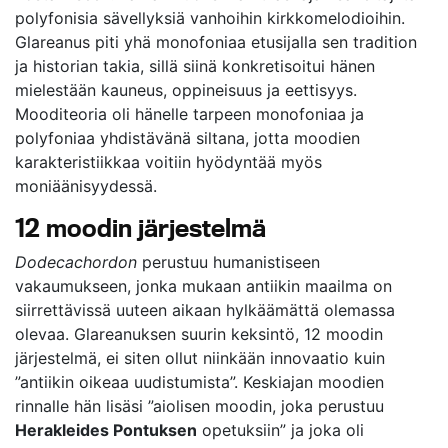
polyfonisia sävellyksiä vanhoihin kirkkomelodioihin.
Glareanus piti yhä monofoniaa etusijalla sen tradition
ja historian takia, sillä siinä konkretisoitui hänen
mielestään kauneus, oppineisuus ja eettisyys.
Mooditeoria oli hänelle tarpeen monofoniaa ja
polyfoniaa yhdistävänä siltana, jotta moodien
karakteristiikkaa voitiin hyödyntää myös
moniäänisyydessä.
12 moodin järjestelmä
Dodecachordon
perustuu humanistiseen
vakaumukseen, jonka mukaan antiikin maailma on
siirrettävissä uuteen aikaan hylkäämättä olemassa
olevaa. Glareanuksen suurin keksintö, 12 moodin
järjestelmä, ei siten ollut niinkään innovaatio kuin
”antiikin oikeaa uudistumista”. Keskiajan moodien
rinnalle hän lisäsi ”aiolisen moodin, joka perustuu
Herakleides Pontuksen
opetuksiin” ja joka oli