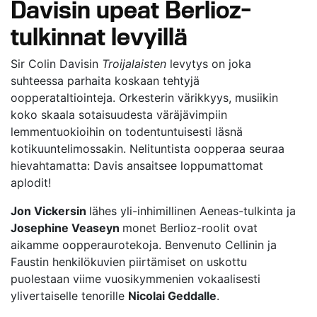
Davisin upeat Berlioz-
tulkinnat levyillä
Sir Colin Davisin
Troijalaisten
levytys on joka
suhteessa parhaita koskaan tehtyjä
oopperataltiointeja. Orkesterin värikkyys, musiikin
koko skaala sotaisuudesta väräjävimpiin
lemmentuokioihin on todentuntuisesti läsnä
kotikuuntelimossakin. Nelituntista oopperaa seuraa
hievahtamatta: Davis ansaitsee loppumattomat
aplodit!
Jon Vickersin
lähes yli-inhimillinen Aeneas-tulkinta ja
Josephine Veaseyn
monet Berlioz-roolit ovat
aikamme oopperaurotekoja. Benvenuto Cellinin ja
Faustin henkilökuvien piirtämiset on uskottu
puolestaan viime vuosikymmenien vokaalisesti
ylivertaiselle tenorille
Nicolai Geddalle
.