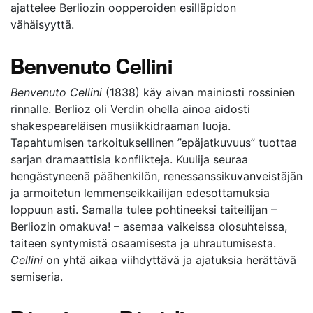
ajattelee Berliozin oopperoiden esilläpidon
vähäisyyttä.
Benvenuto Cellini
Benvenuto Cellini
(1838) käy aivan mainiosti rossinien
rinnalle. Berlioz oli Verdin ohella ainoa aidosti
shakespeareläisen musiikkidraaman luoja.
Tapahtumisen tarkoituksellinen ”epäjatkuvuus” tuottaa
sarjan dramaattisia konflikteja. Kuulija seuraa
hengästyneenä päähenkilön, renessanssikuvanveistäjän
ja armoitetun lemmenseikkailijan edesottamuksia
loppuun asti. Samalla tulee pohtineeksi taiteilijan –
Berliozin omakuva! – asemaa vaikeissa olosuhteissa,
taiteen syntymistä osaamisesta ja uhrautumisesta.
Cellini
on yhtä aikaa viihdyttävä ja ajatuksia herättävä
semiseria.