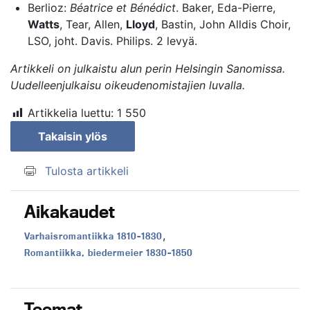
Berlioz:
Béatrice et Bénédict
. Baker, Eda-Pierre,
Watts
, Tear, Allen,
Lloyd
, Bastin, John Alldis Choir,
LSO, joht. Davis. Philips. 2 levyä.
Artikkeli on julkaistu alun perin
Helsingin Sanomissa
.
Uudelleenjulkaisu oikeudenomistajien luvalla.
Artikkelia luettu:
1 550
Takaisin ylös
Tulosta artikkeli
Aikakaudet
,
Aikakausi:
Varhaisromantiikka 1810–1830
Aikakausi:
Romantiikka, biedermeier 1830–1850
Teemat