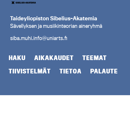
Taideyliopiston Sibelius-Akatemia
Sävellyksen ja musiikinteorian aineryhmä
siba.muhi.info@uniarts.fi
HAKU
AIKAKAUDET
TEEMAT
TIIVISTELMÄT
TIETOA
PALAUTE