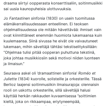
draama siirtyi oopperasta konserttisaliin, soitinmusiikki
sai uusia kaunopuheisia ulottuvuuksia.
Jo
Fantastinen sinfonia
(1830) on usein tuomitussa
elämäkerrallisuudessaan enteellinen. Ei teoksen
ohjelmallisuudessa ole mitään hävettävää: ihmiset vain
ovat kiinnittäneet enemmän huomiota lukemaansa kuin
kuulemaansa. Siinä sivussa he eivät ole vaivautuneet
lukemaan, mihin säveltäjä tähtäsi tekstiselityksillään:
”Ohjelmaa tulisi pitää oopperan puhuttuna tekstinä,
joka johtaa musiikkiosiin sekä motivoi niiden luonteen
ja ilmaisun.”
Seuraava askel oli ’dramaattinen sinfonia’
Roméo et
Juliette
(1834) kuorolle, solisteille ja orkesterille. Tässä
Berlioz laajensi soitinmusiikin ilmaisurajoja: olennaisin
rooli on uskottu orkesterille, sillä säveltäjä halusi
käyttää herkän rakkauden kuvaamisessa ”soittimien
kieltä, joka on rikkaampaa, eriytyneempää,