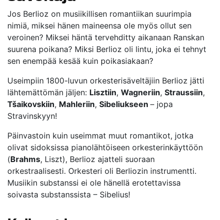
Jos Berlioz on musiikillisen romantiikan suurimpia
nimiä, miksei hänen maineensa ole myös ollut sen
veroinen? Miksei häntä tervehditty aikanaan Ranskan
suurena poikana? Miksi Berlioz oli lintu, joka ei tehnyt
sen enempää kesää kuin poikasiakaan?
Useimpiin 1800-luvun orkesterisäveltäjiin Berlioz jätti
lähtemättömän jäljen:
Lisztiin
,
Wagneriin
,
Straussiin
,
Tšaikovskiin
,
Mahleriin
,
Sibeliukseen
– jopa
Stravinskyyn!
Päinvastoin kuin useimmat muut romantikot, jotka
olivat sidoksissa pianolähtöiseen orkesterinkäyttöön
(
Brahms
, Liszt), Berlioz ajatteli suoraan
orkestraalisesti. Orkesteri oli Berliozin instrumentti.
Musiikin substanssi ei ole hänellä erotettavissa
soivasta substanssista – Sibelius!