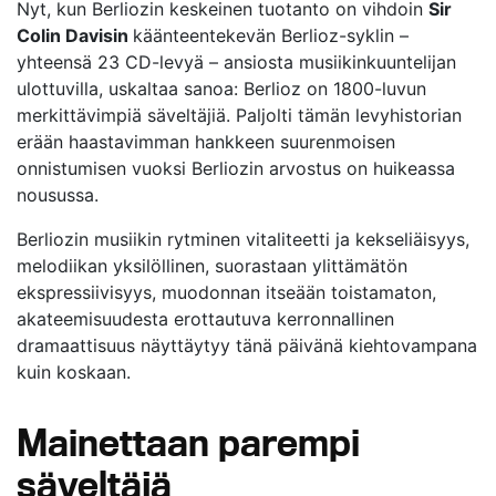
Nyt, kun Berliozin keskeinen tuotanto on vihdoin
Sir
Colin Davisin
käänteentekevän Berlioz-syklin –
yhteensä 23 CD-levyä – ansiosta musiikinkuuntelijan
ulottuvilla, uskaltaa sanoa: Berlioz on 1800-luvun
merkittävimpiä säveltäjiä. Paljolti tämän levyhistorian
erään haastavimman hankkeen suurenmoisen
onnistumisen vuoksi Berliozin arvostus on huikeassa
nousussa.
Berliozin musiikin rytminen vitaliteetti ja kekseliäisyys,
melodiikan yksilöllinen, suorastaan ylittämätön
ekspressiivisyys, muodonnan itseään toistamaton,
akateemisuudesta erottautuva kerronnallinen
dramaattisuus näyttäytyy tänä päivänä kiehtovampana
kuin koskaan.
Mainettaan parempi
säveltäjä