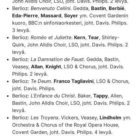
John Alldis Choir, LSO, joht. Davis. Philips. 2 levyä.
Berlioz:
Benvenuto Cellini
. Gedda,
Bastin
,
Berbié
,
Eda-Pierre
,
Massard
,
Soyer
ym. Covent Gardenin
kuoro, BBC:n sinfoniaorkesteri, joht. Davis. Philips.
3 levyä.
Berlioz:
Roméo et Juliette
.
Kern
,
Tear
, Shirley-
Quirk, John Alldis Choir, LSO, joht. Davis. Philips. 2
levyä.
Berlioz:
La Damnation de Faust
. Gedda, Bastin,
Veasey,
Allan
,
Knight
, LSO & Chorus, joht. Davis.
Philips. 2 levyä.
Berlioz:
Te Deum
.
Franco Tagliavini
, LSO & Chorus,
joht. Davis. Philips.
Berlioz:
L’Enfance du Christ
. Baker,
Tappy
, Allen,
Bastin, John Alldis Choir, LSO, joht. Davis. Philips. 2
levyä.
Berlioz:
Les Troyens
. Vickers, Veasey,
Lindholm
ym.
Orchestra & Chorus of the Royal Opera House,
Covent Garden, joht. Davis. Philips. 4 levyä.