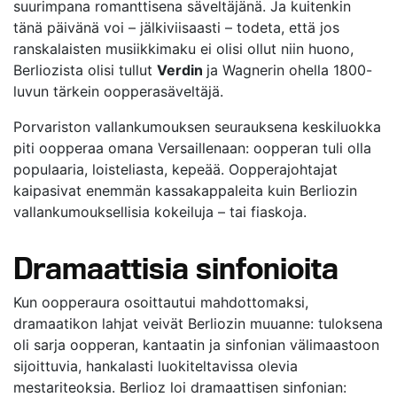
suurimpana romanttisena säveltäjänä. Ja kuitenkin
tänä päivänä voi – jälkiviisaasti – todeta, että jos
ranskalaisten musiikkimaku ei olisi ollut niin huono,
Berliozista olisi tullut
Verdin
ja Wagnerin ohella 1800-
luvun tärkein oopperasäveltäjä.
Porvariston vallankumouksen seurauksena keskiluokka
piti oopperaa omana Versaillenaan: oopperan tuli olla
populaaria, loisteliasta, kepeää. Oopperajohtajat
kaipasivat enemmän kassakappaleita kuin Berliozin
vallankumouksellisia kokeiluja – tai fiaskoja.
Dramaattisia sinfonioita
Kun oopperaura osoittautui mahdottomaksi,
dramaatikon lahjat veivät Berliozin muuanne: tuloksena
oli sarja oopperan, kantaatin ja sinfonian välimaastoon
sijoittuvia, hankalasti luokiteltavissa olevia
mestariteoksia. Berlioz loi dramaattisen sinfonian: