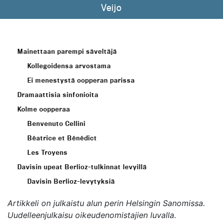
Veijo
Mainettaan parempi säveltäjä
Kollegoidensa arvostama
Ei menestystä oopperan parissa
Dramaattisia sinfonioita
Kolme oopperaa
Benvenuto Cellini
Béatrice et Bénédict
Les Troyens
Davisin upeat Berlioz-tulkinnat levyillä
Davisin Berlioz-levytyksiä
Artikkeli on julkaistu alun perin
Helsingin Sanomissa
.
Uudelleenjulkaisu oikeudenomistajien luvalla.