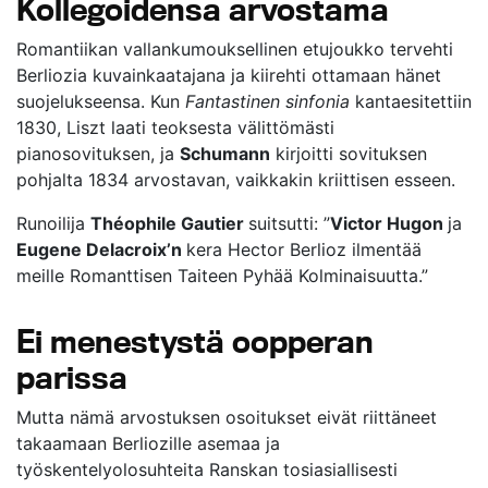
Kollegoidensa arvostama
Romantiikan vallankumouksellinen etujoukko tervehti
Berliozia kuvainkaatajana ja kiirehti ottamaan hänet
suojelukseensa. Kun
Fantastinen sinfonia
kantaesitettiin
1830, Liszt laati teoksesta välittömästi
pianosovituksen, ja
Schumann
kirjoitti sovituksen
pohjalta 1834 arvostavan, vaikkakin kriittisen esseen.
Runoilija
Théophile Gautier
suitsutti: ”
Victor Hugon
ja
Eugene Delacroix’n
kera Hector Berlioz ilmentää
meille Romanttisen Taiteen Pyhää Kolminaisuutta.”
Ei menestystä oopperan
parissa
Mutta nämä arvostuksen osoitukset eivät riittäneet
takaamaan Berliozille asemaa ja
työskentelyolosuhteita Ranskan tosiasiallisesti