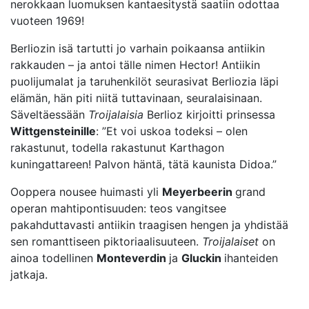
nerokkaan luomuksen kantaesitystä saatiin odottaa
vuoteen 1969!
Berliozin isä tartutti jo varhain poikaansa antiikin
rakkauden – ja antoi tälle nimen Hector! Antiikin
puolijumalat ja taruhenkilöt seurasivat Berliozia läpi
elämän, hän piti niitä tuttavinaan, seuralaisinaan.
Säveltäessään
Troijalaisia
Berlioz kirjoitti prinsessa
Wittgensteinille
: ”Et voi uskoa todeksi – olen
rakastunut, todella rakastunut Karthagon
kuningattareen! Palvon häntä, tätä kaunista Didoa.”
Ooppera nousee huimasti yli
Meyerbeerin
grand
operan mahtipontisuuden: teos vangitsee
pakahduttavasti antiikin traagisen hengen ja yhdistää
sen romanttiseen piktoriaalisuuteen.
Troijalaiset
on
ainoa todellinen
Monteverdin
ja
Gluckin
ihanteiden
jatkaja.