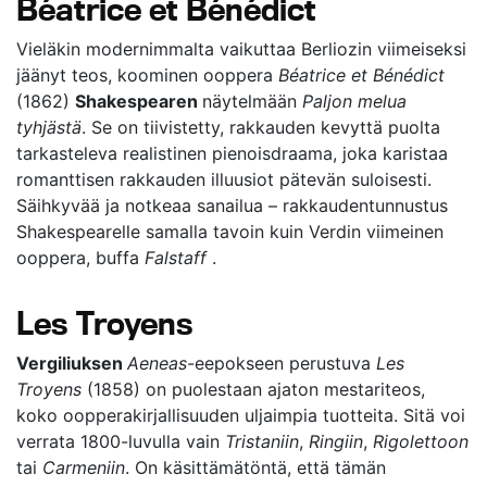
Béatrice et Bénédict
Vieläkin modernimmalta vaikuttaa Berliozin viimeiseksi
jäänyt teos, koominen ooppera
Béatrice et Bénédict
(1862)
Shakespearen
näytelmään
Paljon melua
tyhjästä
. Se on tiivistetty, rakkauden kevyttä puolta
tarkasteleva realistinen pienoisdraama, joka karistaa
romanttisen rakkauden illuusiot pätevän suloisesti.
Säihkyvää ja notkeaa sanailua – rakkaudentunnustus
Shakespearelle samalla tavoin kuin Verdin viimeinen
ooppera, buffa
Falstaff
.
Les Troyens
Vergiliuksen
Aeneas
-eepokseen perustuva
Les
Troyens
(1858) on puolestaan ajaton mestariteos,
koko oopperakirjallisuuden uljaimpia tuotteita. Sitä voi
verrata 1800-luvulla vain
Tristaniin
,
Ringiin
,
Rigolettoon
tai
Carmeniin
. On käsittämätöntä, että tämän