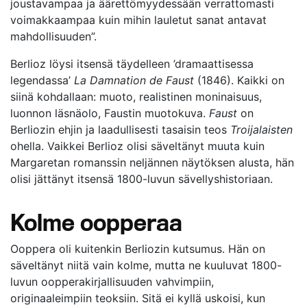
joustavampaa ja äärettömyydessään verrattomasti
voimakkaampaa kuin mihin lauletut sanat antavat
mahdollisuuden”.
Berlioz löysi itsensä täydelleen ’dramaattisessa
legendassa’
La Damnation de Faust
(1846). Kaikki on
siinä kohdallaan: muoto, realistinen moninaisuus,
luonnon läsnäolo, Faustin muotokuva.
Faust
on
Berliozin ehjin ja laadullisesti tasaisin teos
Troijalaisten
ohella. Vaikkei Berlioz olisi säveltänyt muuta kuin
Margaretan romanssin neljännen näytöksen alusta, hän
olisi jättänyt itsensä 1800-luvun sävellyshistoriaan.
Kolme oopperaa
Ooppera oli kuitenkin Berliozin kutsumus. Hän on
säveltänyt niitä vain kolme, mutta ne kuuluvat 1800-
luvun oopperakirjallisuuden vahvimpiin,
originaaleimpiin teoksiin. Sitä ei kyllä uskoisi, kun