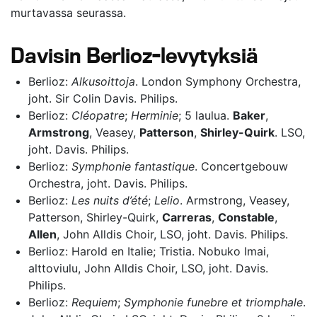
murtavassa seurassa.
Davisin Berlioz-levytyksiä
Berlioz:
Alkusoittoja
. London Symphony Orchestra,
joht. Sir Colin Davis. Philips.
Berlioz:
Cléopatre
;
Herminie
; 5 laulua.
Baker
,
Armstrong
, Veasey,
Patterson
,
Shirley-Quirk
. LSO,
joht. Davis. Philips.
Berlioz:
Symphonie fantastique
. Concertgebouw
Orchestra, joht. Davis. Philips.
Berlioz:
Les nuits d’été
;
Lelio
. Armstrong, Veasey,
Patterson, Shirley-Quirk,
Carreras
,
Constable
,
Allen
, John Alldis Choir, LSO, joht. Davis. Philips.
Berlioz: Harold en Italie; Tristia. Nobuko Imai,
alttoviulu, John Alldis Choir, LSO, joht. Davis.
Philips.
Berlioz:
Requiem
;
Symphonie funebre et triomphale
.