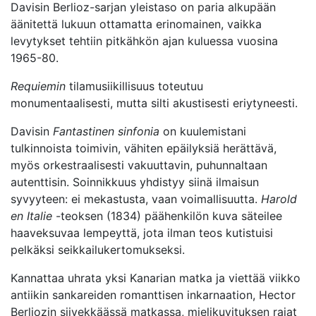
Davisin Berlioz-sarjan yleistaso on paria alkupään
äänitettä lukuun ottamatta erinomainen, vaikka
levytykset tehtiin pitkähkön ajan kuluessa vuosina
1965-80.
Requiemin
tilamusiikillisuus toteutuu
monumentaalisesti, mutta silti akustisesti eriytyneesti.
Davisin
Fantastinen sinfonia
on kuulemistani
tulkinnoista toimivin, vähiten epäilyksiä herättävä,
myös orkestraalisesti vakuuttavin, puhunnaltaan
autenttisin. Soinnikkuus yhdistyy siinä ilmaisun
syvyyteen: ei mekastusta, vaan voimallisuutta.
Harold
en Italie
-teoksen (1834) päähenkilön kuva säteilee
haaveksuvaa lempeyttä, jota ilman teos kutistuisi
pelkäksi seikkailukertomukseksi.
Kannattaa uhrata yksi Kanarian matka ja viettää viikko
antiikin sankareiden romanttisen inkarnaation, Hector
Berliozin siivekkäässä matkassa, mielikuvituksen rajat