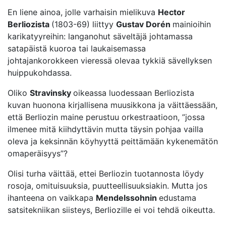
En liene ainoa, jolle varhaisin mielikuva
Hector
Berliozista
(1803-69) liittyy
Gustav Dorén
mainioihin
karikatyyreihin: langanohut säveltäjä johtamassa
satapäistä kuoroa tai laukaisemassa
johtajankorokkeen vieressä olevaa tykkiä sävellyksen
huippukohdassa.
Oliko
Stravinsky
oikeassa luodessaan Berliozista
kuvan huonona kirjallisena muusikkona ja väittäessään,
että Berliozin maine perustuu orkestraatioon, ”jossa
ilmenee mitä kiihdyttävin mutta täysin pohjaa vailla
oleva ja keksinnän köyhyyttä peittämään kykenemätön
omaperäisyys”?
Olisi turha väittää, ettei Berliozin tuotannosta löydy
rosoja, omituisuuksia, puutteellisuuksiakin. Mutta jos
ihanteena on vaikkapa
Mendelssohnin
edustama
satsitekniikan siisteys, Berliozille ei voi tehdä oikeutta.