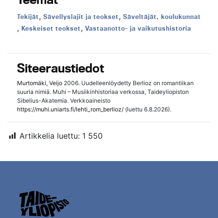
,
,
Teema:
Teema:
Teema:
Tekijät
Sävellyslajit ja teokset
Säveltäjät, koulukunnat
,
,
Teema:
Teema:
Keskeiset teokset
Vastaanotto- ja vaikutushistoria
Siteeraustiedot
Murtomäki, Veijo
2006. Uudelleenlöydetty Berlioz on romantiikan
suuria nimiä. Muhi – Musiikinhistoriaa verkossa, Taideyliopiston
Sibelius-Akatemia. Verkkoaineisto
https://muhi.uniarts.fi/lehti_rom_berlioz/
(luettu 6.8.2026).
Artikkelia luettu:
1 550