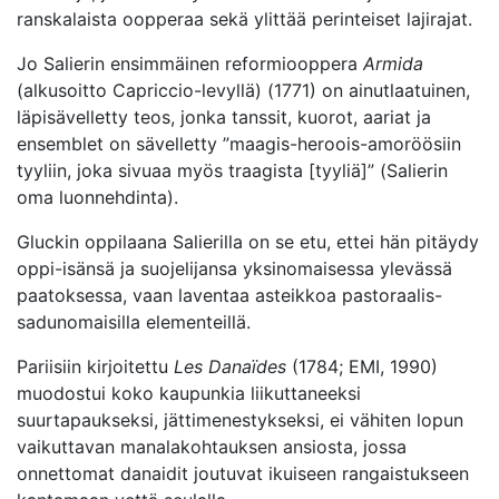
ranskalaista oopperaa sekä ylittää perinteiset lajirajat.
Jo Salierin ensimmäinen reformiooppera
Armida
(alkusoitto Capriccio-levyllä) (1771) on ainutlaatuinen,
läpisävelletty teos, jonka tanssit, kuorot, aariat ja
ensemblet on sävelletty ”maagis-heroois-amoröösiin
tyyliin, joka sivuaa myös traagista [tyyliä]” (Salierin
oma luonnehdinta).
Gluckin oppilaana Salierilla on se etu, ettei hän pitäydy
oppi-isänsä ja suojelijansa yksinomaisessa ylevässä
paatoksessa, vaan laventaa asteikkoa pastoraalis-
sadunomaisilla elementeillä.
Pariisiin kirjoitettu
Les Danaïdes
(1784; EMI, 1990)
muodostui koko kaupunkia liikuttaneeksi
suurtapaukseksi, jättimenestykseksi, ei vähiten lopun
vaikuttavan manalakohtauksen ansiosta, jossa
onnettomat danaidit joutuvat ikuiseen rangaistukseen