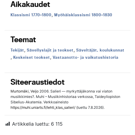
Aikakaudet
,
Aikakausi:
Aikakausi:
Klassismi 1770–1800
Myöhäisklassismi 1800–1830
Teemat
,
,
Teema:
Teema:
Teema:
Tekijät
Sävellyslajit ja teokset
Säveltäjät, koulukunnat
,
,
Teema:
Teema:
Keskeiset teokset
Vastaanotto- ja vaikutushistoria
Siteeraustiedot
Murtomäki, Veijo
2006. Salieri — myrkyttäjäkonna vai viaton
musiikkimies?. Muhi – Musiikinhistoriaa verkossa, Taideyliopiston
Sibelius-Akatemia. Verkkoaineisto
https://muhi.uniarts.fi/lehti_klas_salieri/
(luettu 7.8.2026).
Artikkelia luettu:
6 115