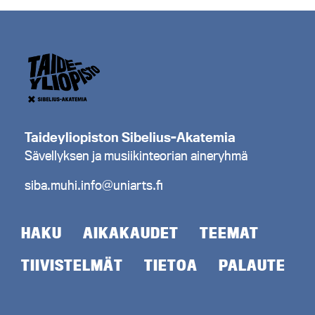
Taideyliopiston Sibelius-Akatemia
Sävellyksen ja musiikinteorian aineryhmä
siba.muhi.info@uniarts.fi
HAKU
AIKAKAUDET
TEEMAT
TIIVISTELMÄT
TIETOA
PALAUTE