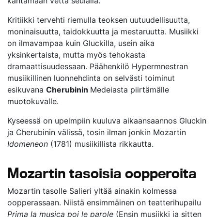
kantamaan vettä seulalla.
Kritiikki tervehti riemulla teoksen uutuudellisuutta,
moninaisuutta, taidokkuutta ja mestaruutta. Musiikki
on ilmavampaa kuin Gluckilla, usein aika
yksinkertaista, mutta myös tehokasta
dramaattisuudessaan. Päähenkilö Hypermnestran
musiikillinen luonnehdinta on selvästi toiminut
esikuvana
Cherubinin
Medeiasta piirtämälle
muotokuvalle.
Kyseessä on upeimpiin kuuluva aikaansaannos Gluckin
ja Cherubinin välissä, tosin ilman jonkin Mozartin
Idomeneon
(1781) musiikillista rikkautta.
Mozartin tasoisia oopperoita
Mozartin tasolle Salieri yltää ainakin kolmessa
oopperassaan. Niistä ensimmäinen on teatterihupailu
Prima la musica poi le parole
(Ensin musiikki ja sitten