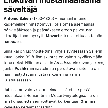
säveltäjä
Antonio Salieri
(1750-1825) – murhanhimoinen,
kademielinen mitättömyys, joka omaa asemaansa
pönkittääkseen ja päästäkseen eroon palvotusta
kilpailijastaan myrkytti
Mozartin
tunnistettuaan tämän
nerouden.
Siinä kai on luonnosteltuna lyhykäisyydessään Salierin
kuva, jonka 99 % ihmiskuntaa on valmis hyväksymään
totuudeksi. Näin on ainakin
Amadeus
-elokuvan jälkeen,
jonka
Pushkiniin
näytelmään perustuva asetelma on
hämmästyttävän mustavalkoinen ja varma
julistuksessaan.
Jutussa on vain yksi ongelma: siinä ei ole perää
hitustakaan. Romanttinen Mozart-mytologisointi on
niin hurjaa, että sen voittavat korkeintaan
Grimmin
veljesten keräämät ”sadut”.