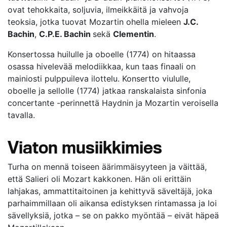
ovat tehokkaita, soljuvia, ilmeikkäitä ja vahvoja
teoksia, jotka tuovat Mozartin ohella mieleen
J.C.
Bachin
,
C.P.E. Bachin
sekä
Clementin
.
Konsertossa huilulle ja oboelle (1774) on hitaassa
osassa hivelevää melodiikkaa, kun taas finaali on
mainiosti pulppuileva ilottelu. Konsertto viululle,
oboelle ja sellolle (1774) jatkaa ranskalaista sinfonia
concertante -perinnettä Haydnin ja Mozartin veroisella
tavalla.
Viaton musiikkimies
Turha on mennä toiseen äärimmäisyyteen ja väittää,
että Salieri oli Mozart kakkonen. Hän oli erittäin
lahjakas, ammattitaitoinen ja kehittyvä säveltäjä, joka
parhaimmillaan oli aikansa edistyksen rintamassa ja loi
sävellyksiä, jotka – se on pakko myöntää – eivät häpeä