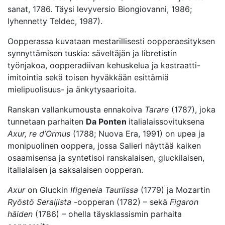
sanat, 1786. Täysi levyversio Biongiovanni, 1986;
lyhennetty Teldec, 1987).
Oopperassa kuvataan mestarillisesti oopperaesityksen
synnyttämisen tuskia: säveltäjän ja libretistin
työnjakoa, oopperadiivan kehuskelua ja kastraatti-
imitointia sekä toisen hyväkkään esittämiä
mielipuolisuus- ja änkytysaarioita.
Ranskan vallankumousta ennakoiva
Tarare
(1787), joka
tunnetaan parhaiten
Da Ponten
italialaissovituksena
Axur, re d’Ormus
(1788; Nuova Era, 1991) on upea ja
monipuolinen ooppera, jossa Salieri näyttää kaiken
osaamisensa ja syntetisoi ranskalaisen, gluckilaisen,
italialaisen ja saksalaisen oopperan.
Axur
on Gluckin
Ifigeneia Tauriissa
(1779) ja Mozartin
Ryöstö Seraljista
-oopperan (1782) – sekä
Figaron
häiden
(1786) – ohella täysklassismin parhaita