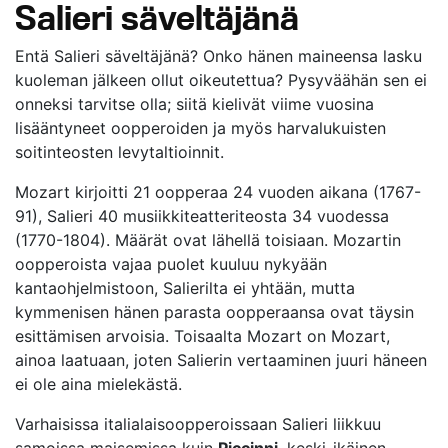
Salieri säveltäjänä
Entä Salieri säveltäjänä? Onko hänen maineensa lasku
kuoleman jälkeen ollut oikeutettua? Pysyväähän sen ei
onneksi tarvitse olla; siitä kielivät viime vuosina
lisääntyneet oopperoiden ja myös harvalukuisten
soitinteosten levytaltioinnit.
Mozart kirjoitti 21 oopperaa 24 vuoden aikana (1767-
91), Salieri 40 musiikkiteatteriteosta 34 vuodessa
(1770-1804). Määrät ovat lähellä toisiaan. Mozartin
oopperoista vajaa puolet kuuluu nykyään
kantaohjelmistoon, Salierilta ei yhtään, mutta
kymmenisen hänen parasta oopperaansa ovat täysin
esittämisen arvoisia. Toisaalta Mozart on Mozart,
ainoa laatuaan, joten Salierin vertaaminen juuri häneen
ei ole aina mielekästä.
Varhaisissa italialaisoopperoissaan Salieri liikkuu