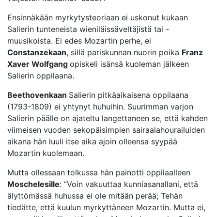
Ensinnäkään myrkytysteoriaan ei uskonut kukaan
Salierin tunteneista wieniläissäveltäjistä tai -
muusikoista. Ei edes Mozartin perhe, ei
Constanzekaan
, sillä pariskunnan nuorin poika
Franz
Xaver Wolfgang
opiskeli isänsä kuoleman jälkeen
Salierin oppilaana.
Beethovenkaan
Salierin pitkäaikaisena oppilaana
(1793-1809) ei yhtynyt huhuihin. Suurimman varjon
Salierin päälle on ajateltu langettaneen se, että kahden
viimeisen vuoden sekopäisimpien sairaalahourailuiden
aikana hän luuli itse aika ajoin olleensa syypää
Mozartin kuolemaan.
Mutta ollessaan tolkussa hän painotti oppilaalleen
Moschelesille
: ”Voin vakuuttaa kunniasanallani, että
älyttömässä huhussa ei ole mitään perää; Tehän
tiedätte, että kuulun myrkyttäneen Mozartin. Mutta ei,