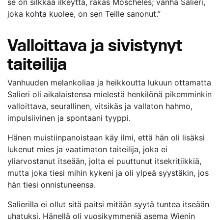
se on silkkaa ilkeyttä, rakas Moscheles; vanha Salieri,
joka kohta kuolee, on sen Teille sanonut.”
Valloittava ja sivistynyt
taiteilija
Vanhuuden melankoliaa ja heikkoutta lukuun ottamatta
Salieri oli aikalaistensa mielestä henkilönä pikemminkin
valloittava, seurallinen, vitsikäs ja vallaton hahmo,
impulsiivinen ja spontaani tyyppi.
Hänen muistiinpanoistaan käy ilmi, että hän oli lisäksi
lukenut mies ja vaatimaton taiteilija, joka ei
yliarvostanut itseään, jolta ei puuttunut itsekritiikkiä,
mutta joka tiesi mihin kykeni ja oli ylpeä syystäkin, jos
hän tiesi onnistuneensa.
Salierilla ei ollut sitä paitsi mitään syytä tuntea itseään
uhatuksi. Hänellä oli vuosikymmeniä asema Wienin