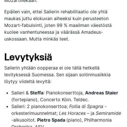
Mozartillekaan.
Epäilen vain, ettei Salierin rehabilitaatio ole yhtä
maukas juttu elokuvan aiheeksi kuin perusteeton
Mozart-fabulointi, joten 99 % maailman väestöstä
kuolee vanhentuneessa ja väärässä Amadeus-
uskossaan. Mutta minkäs teet.
Levytyksiä
Salierin yhtään oopperaa ei ole tällä hetkellä
levityksessä Suomessa. Sen sijaan soitinmusiikkia
löytyy viideltä levyltä:
Salieri &
Steffa
: Pianokonserttoja,
Andreas Staier
(fortepiano), Concerto Köin. Teldec.
Salieri: 2 pianokonserttoa;
Follia di Spagna
-
orkesterimuunnelmat;
Les Horaces
– ja
Semiramide
-alkusoitot.
Pietro Spada
(piano), Philharmonia
Orchestra. ASV.