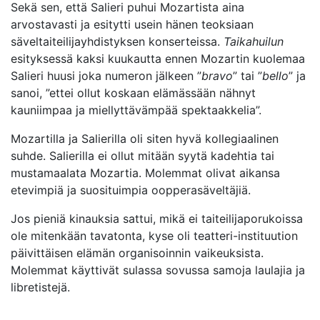
Sekä sen, että Salieri puhui Mozartista aina
arvostavasti ja esitytti usein hänen teoksiaan
säveltaiteilijayhdistyksen konserteissa.
Taikahuilun
esityksessä kaksi kuukautta ennen Mozartin kuolemaa
Salieri huusi joka numeron jälkeen ”
bravo
” tai ”
bello
” ja
sanoi, ”ettei ollut koskaan elämässään nähnyt
kauniimpaa ja miellyttävämpää spektaakkelia”.
Mozartilla ja Salierilla oli siten hyvä kollegiaalinen
suhde. Salierilla ei ollut mitään syytä kadehtia tai
mustamaalata Mozartia. Molemmat olivat aikansa
etevimpiä ja suosituimpia oopperasäveltäjiä.
Jos pieniä kinauksia sattui, mikä ei taiteilijaporukoissa
ole mitenkään tavatonta, kyse oli teatteri-instituution
päivittäisen elämän organisoinnin vaikeuksista.
Molemmat käyttivät sulassa sovussa samoja laulajia ja
libretistejä.