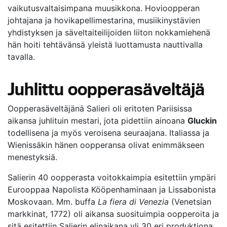
vaikutusvaltaisimpana muusikkona. Hovioopperan
johtajana ja hovikapellimestarina, musiikinystävien
yhdistyksen ja säveltaiteilijoiden liiton nokkamiehenä
hän hoiti tehtävänsä yleistä luottamusta nauttivalla
tavalla.
Juhlittu oopperasäveltäjä
Oopperasäveltäjänä Salieri oli eritoten Pariisissa
aikansa juhlituin mestari, jota pidettiin ainoana
Gluckin
todellisena ja myös veroisena seuraajana. Italiassa ja
Wienissäkin hänen oopperansa olivat enimmäkseen
menestyksiä.
Salierin 40 oopperasta voitokkaimpia esitettiin ympäri
Eurooppaa Napolista Kööpenhaminaan ja Lissabonista
Moskovaan. Mm. buffa
La fiera di Venezia
(Venetsian
markkinat, 1772) oli aikansa suosituimpia oopperoita ja
sitä esitettiin Salierin elinaikana yli 30 eri produktiona.