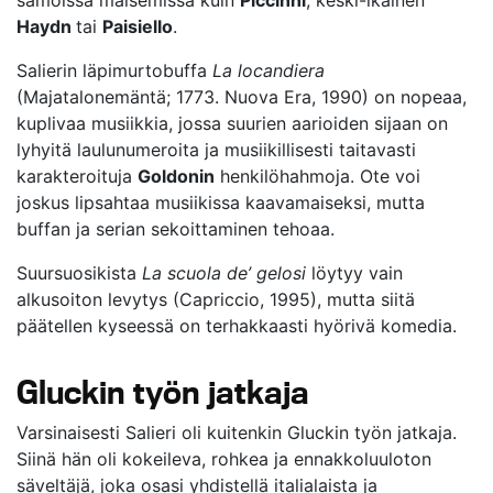
samoissa maisemissa kuin
Piccinni
, keski-ikäinen
Haydn
tai
Paisiello
.
Salierin läpimurtobuffa
La locandiera
(Majatalonemäntä; 1773. Nuova Era, 1990) on nopeaa,
kuplivaa musiikkia, jossa suurien aarioiden sijaan on
lyhyitä laulunumeroita ja musiikillisesti taitavasti
karakteroituja
Goldonin
henkilöhahmoja. Ote voi
joskus lipsahtaa musiikissa kaavamaiseksi, mutta
buffan ja serian sekoittaminen tehoaa.
Suursuosikista
La scuola de’ gelosi
löytyy vain
alkusoiton levytys (Capriccio, 1995), mutta siitä
päätellen kyseessä on terhakkaasti hyörivä komedia.
Gluckin työn jatkaja
Varsinaisesti Salieri oli kuitenkin Gluckin työn jatkaja.
Siinä hän oli kokeileva, rohkea ja ennakkoluuloton
säveltäjä, joka osasi yhdistellä italialaista ja