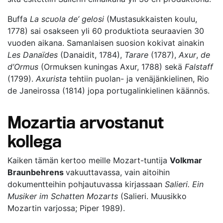
Buffa
La scuola de’ gelosi
(Mustasukkaisten koulu,
1778) sai osakseen yli 60 produktiota seuraavien 30
vuoden aikana. Samanlaisen suosion kokivat ainakin
Les Danaïdes
(Danaidit, 1784),
Tarare
(1787),
Axur
,
de
d’Ormus
(Ormuksen kuningas Axur, 1788) sekä
Falstaff
(1799).
Axurista
tehtiin puolan- ja venäjänkielinen, Rio
de Janeirossa (1814) jopa portugalinkielinen käännös.
Mozartia arvostanut
kollega
Kaiken tämän kertoo meille Mozart-tuntija
Volkmar
Braunbehrens
vakuuttavassa, vain aitoihin
dokumentteihin pohjautuvassa kirjassaan
Salieri.
Ein
Musiker im Schatten Mozarts
(Salieri. Muusikko
Mozartin varjossa; Piper 1989).