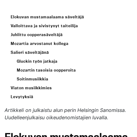
Elokuvan mustamaalaama säveltäjä
Valloittava ja sivistynyt taiteilija
Juhlittu oopperasäveltäjä
Mozartia arvostanut kollega
Salieri säveltäjänä
Gluckin työn jatkaja
Mozartin tasoisia oopperoita
Soitinmusiikkia
Viaton musiikkimies
Levytyksiä
Artikkeli on julkaistu alun perin
Helsingin Sanomissa
.
Uudelleenjulkaisu oikeudenomistajien luvalla.
Elokuvan mustamaalaama