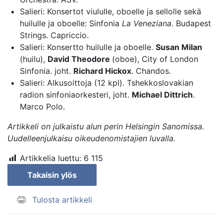
Salieri: Konsertot viululle, oboelle ja sellolle sekä
huilulle ja oboelle: Sinfonia
La Veneziana
. Budapest
Strings. Capriccio.
Salieri: Konsertto huilulle ja oboelle.
Susan Milan
(huilu),
David Theodore
(oboe), City of London
Sinfonia. joht.
Richard Hickox
. Chandos.
Salieri: Alkusoittoja (12 kpl). Tshekkoslovakian
radion sinfoniaorkesteri, joht.
Michael Dittrich
.
Marco Polo.
Artikkeli on julkaistu alun perin
Helsingin Sanomissa
.
Uudelleenjulkaisu oikeudenomistajien luvalla.
Artikkelia luettu:
6 115
Takaisin ylös
Tulosta artikkeli