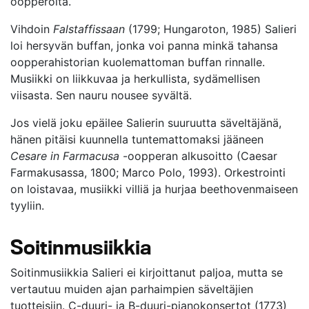
oopperoita.
Vihdoin
Falstaffissaan
(1799; Hungaroton, 1985) Salieri
loi hersyvän buffan, jonka voi panna minkä tahansa
oopperahistorian kuolemattoman buffan rinnalle.
Musiikki on liikkuvaa ja herkullista, sydämellisen
viisasta. Sen nauru nousee syvältä.
Jos vielä joku epäilee Salierin suuruutta säveltäjänä,
hänen pitäisi kuunnella tuntemattomaksi jääneen
Cesare in Farmacusa
-oopperan alkusoitto (Caesar
Farmakusassa, 1800; Marco Polo, 1993). Orkestrointi
on loistavaa, musiikki villiä ja hurjaa beethovenmaiseen
tyyliin.
Soitinmusiikkia
Soitinmusiikkia Salieri ei kirjoittanut paljoa, mutta se
vertautuu muiden ajan parhaimpien säveltäjien
tuotteisiin. C-duuri- ja B-duuri-pianokonsertot (1773)