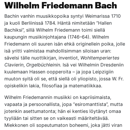
Wilhelm Friedemann Bach
Bachin vanhin muusikkopoika syntyi Weimarissa 1710
ja kuoli Berliinissä 1784. Häntä nimitetään ”Hallen
Bachiksi”, sillä Wilhelm Friedemann toimi siellä
kaupungin musiikinjohtajana (1746–64). Wilhelm
Friedemann oli suuren isän ehkä originellein poika, jolle
isä yritti valmistaa mahdollisimman siloisan uran:
sävelsi tälle nuottikirjan, inventiot,
Wohltemperiertes
Clavierin
,
Orgelbüchleinin.
Isä vei Wilhelmin Dresdeniin
kuulemaan Hassen oopperoita – ja jopa Leipzigiin
muuton syitä oli se, että siellä oli yliopisto, jossa W. Fr.
opiskelikin lakia, filosofiaa ja matematiikkaa.
Wilhelm Friedemannin musiikki on kapriisimaista,
vapaata ja persoonallista, jopa “esiromanttista”, mutta
jotenkin asettumatonta; hän ei kenties löytänyt omaa
tyyliään tai sitten se on vaikeasti määriteltävää.
Miekkonen oli sopeutumaton boheemi, joka jätti viran