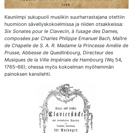
Kauniimpi sukupuoli musiikin suurharrastajana otettiin
huomioon sävellyskokoelmissa ja niiden otsakkeissa:
Six Sonates pour le Clavecin, à l’usage des Dames,
composées par Charles Philippe Emanuel Bach, Maître
de Chapelle de S. A. R. Madame la Princesse Amélie de
Prusse, Abbesse de Quedlinbourg, Directeur des
Musiques de la Ville Impériale de Hambour
g (Wq 54,
1765–66); ohessa myös kokoelman myöhemmän
painoksen kansilehti.