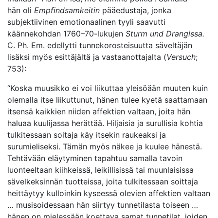
hän oli
Empfindsamkeiti
n
pääedustaja, jonka
subjektiivinen emotionaalinen tyyli saavutti
käännekohdan 1760–70-lukujen
Sturm und Drangissa.
C. Ph. Em. edellytti tunnekorosteisuutta säveltäjän
lisäksi myös esittäjältä ja vastaanottajalta (
Versuch
;
753):
“Koska muusikko ei voi liikuttaa yleisöään muuten kuin
olemalla itse liikuttunut, hänen tulee kyetä saattamaan
itsensä kaikkien niiden affektien valtaan, joita hän
haluaa kuulijassa herättää. Hiljaisia ja surullisia kohtia
tulkitessaan soitaja käy itsekin raukeaksi ja
surumieliseksi. Tämän myös näkee ja kuulee hänestä.
Tehtävään eläytyminen tapahtuu samalla tavoin
luonteeltaan kiihkeissä, leikillisissä tai muunlaisissa
sävelkeksinnän tuotteissa, joita tulkitessaan soittaja
heittäytyy kulloinkin kyseessä olevien affektien valtaan
… musisoidessaan hän siirtyy tunnetilasta toiseen …
hänen on mielessään koettava samat tunnetilat, joiden