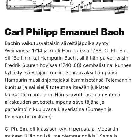
Carl Philipp Emanuel Bach
Bachin vaikutusvaltaisin säveltäjäpoika syntyi
Weimarissa 1714 ja kuoli Hampurissa 1788. C. Ph. Em.
oli ”Berliinin tai Hampurin Bach”, sillä hän palveli ensin
Fredrik Suuren hovissa (1740–68) cembalistina, kunnes
kyllästyi säestäjän rooliin. Seuraavaksi hän pääsi
Hampurin musiikinjohtajaksi kummisetänsä Telemannin
kuoltua ja sai siellä toteuttaa itseään julkisten
konserttien antajana. Hän saavutti aseman yhtenä
aikakauden arvostetuimpana säveltäjänä ja
parhaimpiin kuuluvana klaveristina (Burneyn ja
Reichardtin mukaan)-
C. Ph. Em. oli klassisen tyylin perustaja, Mozartin
mukaan “Hän on isä, me olemme poikia”. Samalla