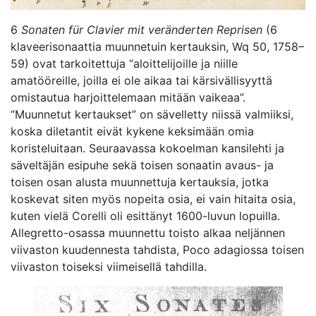
6
Sonaten für Clavier mit veränderten Reprisen
(6
klaveerisonaattia muunnetuin kertauksin, Wq 50, 1758–
59) ovat tarkoitettuja “aloittelijoille ja niille
amatööreille, joilla ei ole aikaa tai kärsivällisyyttä
omistautua harjoittelemaan mitään vaikeaa”.
“Muunnetut kertaukset” on sävelletty niissä valmiiksi,
koska diletantit eivät kykene keksimään omia
koristeluitaan. Seuraavassa kokoelman kansilehti ja
säveltäjän esipuhe sekä toisen sonaatin avaus- ja
toisen osan alusta muunnettuja kertauksia, jotka
koskevat siten myös nopeita osia, ei vain hitaita osia,
kuten vielä Corelli oli esittänyt 1600-luvun lopuilla.
Allegretto-osassa muunnettu toisto alkaa neljännen
viivaston kuudennesta tahdista, Poco adagiossa toisen
viivaston toiseksi viimeisellä tahdilla.