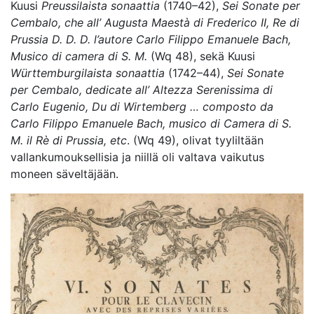
Kuusi
Preussilaista sonaattia
(1740–42),
Sei Sonate per
Cembalo, che all’ Augusta Maestà di Frederico II, Re di
Prussia D. D. D. l’autore Carlo Filippo Emanuele Bach,
Musico di camera di S. M.
(Wq 48), sekä Kuusi
Württemburgilaista sonaattia
(1742–44),
Sei Sonate
per Cembalo, dedicate all’ Altezza Serenissima di
Carlo Eugenio, Du di Wirtemberg … composto da
Carlo Filippo Emanuele Bach, musico di Camera di S.
M. il Rè di Prussia, etc
. (Wq 49), olivat tyyliltään
vallankumouksellisia ja niillä oli valtava vaikutus
moneen säveltäjään.