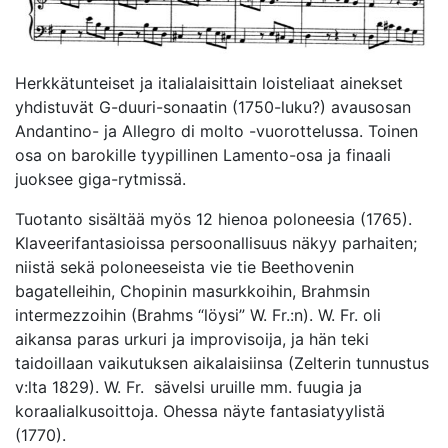
Herkkätunteiset ja italialaisittain loisteliaat ainekset
yhdistuvät G-duuri-sonaatin (1750-luku?) avausosan
Andantino- ja Allegro di molto -vuorottelussa. Toinen
osa on barokille tyypillinen Lamento-osa ja finaali
juoksee giga-rytmissä.
Tuotanto sisältää myös 12 hienoa poloneesia (1765).
Klaveerifantasioissa persoonallisuus näkyy parhaiten;
niistä sekä poloneeseista vie tie Beethovenin
bagatelleihin, Chopinin masurkkoihin, Brahmsin
intermezzoihin (Brahms “löysi” W. Fr.:n). W. Fr. oli
aikansa paras urkuri ja improvisoija, ja hän teki
taidoillaan vaikutuksen aikalaisiinsa (Zelterin tunnustus
v:lta 1829). W. Fr. sävelsi uruille mm. fuugia ja
koraalialkusoittoja. Ohessa näyte fantasiatyylistä
(1770).