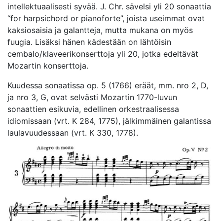
intellektuaalisesti syvää. J. Chr. sävelsi yli 20 sonaattia
“for harpsichord or pianoforte”, joista useimmat ovat
kaksiosaisia ja galantteja, mutta mukana on myös
fuugia. Lisäksi hänen kädestään on lähtöisin
cembalo/klaveerikonserttoja yli 20, jotka edeltävät
Mozartin konserttoja.
Kuudessa sonaatissa op. 5 (1766) eräät, mm. nro 2, D,
ja nro 3, G, ovat selvästi Mozartin 1770-luvun
sonaattien esikuvia, edellinen orkestraalisessa
idiomissaan (vrt. K 284, 1775), jälkimmäinen galantissa
laulavuudessaan (vrt. K 330, 1778).