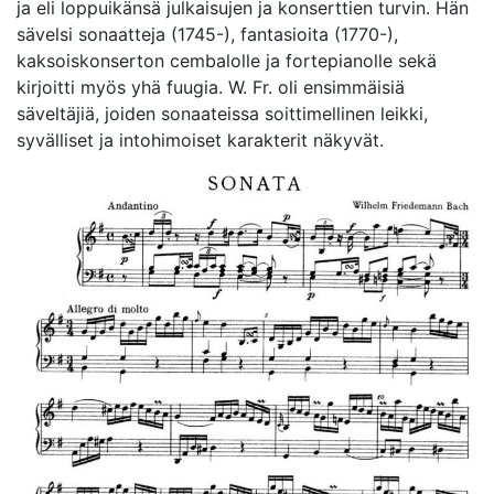
ja eli loppuikänsä julkaisujen ja konserttien turvin. Hän
sävelsi sonaatteja (1745-), fantasioita (1770-),
kaksoiskonserton cembalolle ja fortepianolle sekä
kirjoitti myös yhä fuugia. W. Fr. oli ensimmäisiä
säveltäjiä, joiden sonaateissa soittimellinen leikki,
syvälliset ja intohimoiset karakterit näkyvät.