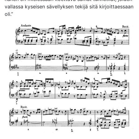
vallassa kyseisen sävellyksen tekijä sitä kirjoittaessaan
oli.”