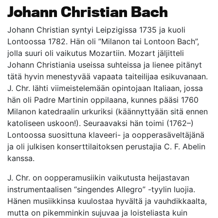
Johann Christian Bach
Johann Christian syntyi Leipzigissa 1735 ja kuoli
Lontoossa 1782. Hän oli ”Milanon tai Lontoon Bach”,
jolla suuri oli vaikutus Mozartiin. Mozart jäljitteli
Johann Christiania useissa suhteissa ja lienee pitänyt
tätä hyvin menestyvää vapaata taiteilijaa esikuvanaan.
J. Chr. lähti viimeistelemään opintojaan Italiaan, jossa
hän oli Padre Martinin oppilaana, kunnes pääsi 1760
Milanon katedraalin urkuriksi (käännyttyään sitä ennen
katoliseen uskoon!). Seuraavaksi hän toimi (1762–)
Lontoossa suosittuna klaveeri- ja oopperasäveltäjänä
ja oli julkisen konserttilaitoksen perustajia C. F. Abelin
kanssa.
J. Chr. on oopperamusiikin vaikutusta heijastavan
instrumentaalisen “singendes Allegro” -tyylin luojia.
Hänen musiikkinsa kuulostaa hyvältä ja vauhdikkaalta,
mutta on pikemminkin sujuvaa ja loisteliasta kuin