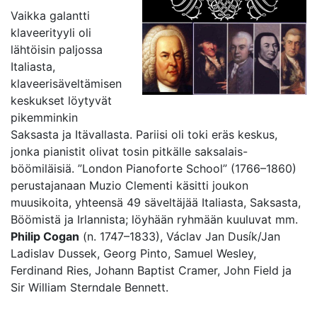
Vaikka galantti
klaveerityyli oli
lähtöisin paljossa
Italiasta,
klaveerisäveltämisen
keskukset löytyvät
pikemminkin
Saksasta ja Itävallasta. Pariisi oli toki eräs keskus,
jonka pianistit olivat tosin pitkälle saksalais-
böömiläisiä. ”London Pianoforte School” (1766–1860)
perustajanaan Muzio Clementi käsitti joukon
muusikoita, yhteensä 49 säveltäjää Italiasta, Saksasta,
Böömistä ja Irlannista; löyhään ryhmään kuuluvat mm.
Philip Cogan
(n. 1747–1833), Václav Jan Dusík/Jan
Ladislav Dussek, Georg Pinto, Samuel Wesley,
Ferdinand Ries, Johann Baptist Cramer, John Field ja
Sir William Sterndale Bennett.