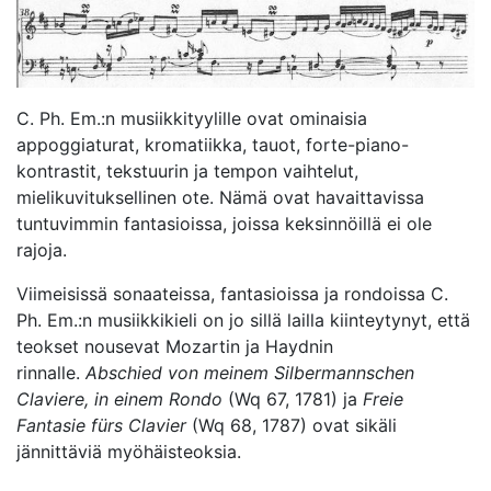
C. Ph. Em.:n musiikkityylille ovat ominaisia
appoggiaturat, kromatiikka, tauot, forte-piano-
kontrastit, tekstuurin ja tempon vaihtelut,
mielikuvituksellinen ote. Nämä ovat havaittavissa
tuntuvimmin fantasioissa, joissa keksinnöillä ei ole
rajoja.
Viimeisissä sonaateissa, fantasioissa ja rondoissa C.
Ph. Em.:n musiikkikieli on jo sillä lailla kiinteytynyt, että
teokset nousevat Mozartin ja Haydnin
rinnalle.
Abschied von meinem Silbermannschen
Claviere, in einem Rondo
(Wq 67, 1781) ja
Freie
Fantasie fürs Clavier
(Wq 68, 1787) ovat sikäli
jännittäviä myöhäisteoksia.