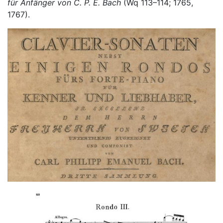
für Anfänger von C. P. E. Bach
(Wq 113–114; 1765,
1767).