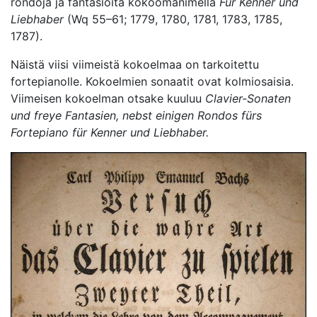
rondoja ja fantasioita kokoomanimellä
Für Kenner und
Liebhaber
(Wq 55–61; 1779, 1780, 1781, 1783, 1785,
1787).
Näistä viisi viimeistä kokoelmaa on tarkoitettu
fortepianolle. Kokoelmien sonaatit ovat kolmiosaisia.
Viimeisen kokoelman otsake kuuluu
Clavier-Sonaten
und freye Fantasien, nebst einigen Rondos fürs
Fortepiano für Kenner und Liebhaber.