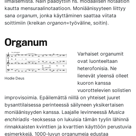
ilmaisemista. Näin päädyttiin ns. modaalisen notaation
kautta mensuraalinotaatioon. Moniäänisyyteen liittyy
sana
organum
, jonka käyttäminen saattaa viitata
soittimiin (kreikan
organon
=työväline, soitin).
Organum
Varhaiset organumit
ovat luonteeltaan
heterofonisia. Ne
lienevät yleensä olleet
Hodie Deus
kuoron kanssa
vuorottelevien solistien
improvisoimia. Epäilemättä niillä on yhteiset juuret
bysanttilaisessa perinteessä säilyneen yksikertaisen
moniäänisyyden kanssa. Laajalle levinneessä
Musica
enchiriadis
‑teoksessa on lukuisia tämän tyylin lähinnä
rinnakkaisten kvinttien ja kvarttien käyttöön perustuvia
esimerkkejä. 1000-luvun organumeja edustaa