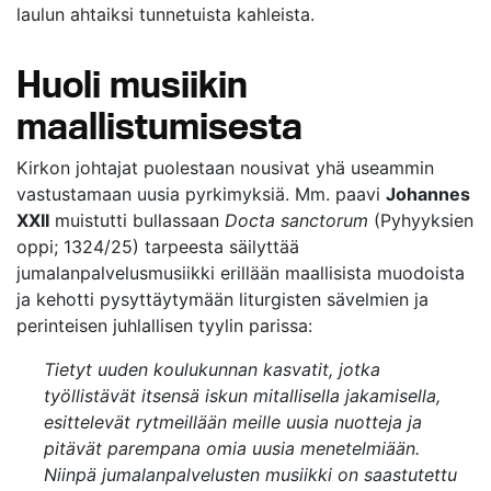
laulun ahtaiksi tunnetuista kahleista.
Huoli musiikin
maallistumisesta
Kirkon johtajat puolestaan nousivat yhä useammin
vastustamaan uusia pyrkimyksiä. Mm. paavi
Johannes
XXII
muistutti bullassaan
Docta sanctorum
(Pyhyyksien
oppi; 1324/25) tarpeesta säilyttää
jumalanpalvelusmusiikki erillään maallisista muodoista
ja kehotti pysyttäytymään liturgisten sävelmien ja
perinteisen juhlallisen tyylin parissa:
Tietyt uuden koulukunnan kasvatit, jotka
työllistävät itsensä iskun mitallisella jakamisella,
esittelevät rytmeillään meille uusia nuotteja ja
pitävät parempana omia uusia menetelmiään.
Niinpä jumalanpalvelusten musiikki on saastutettu