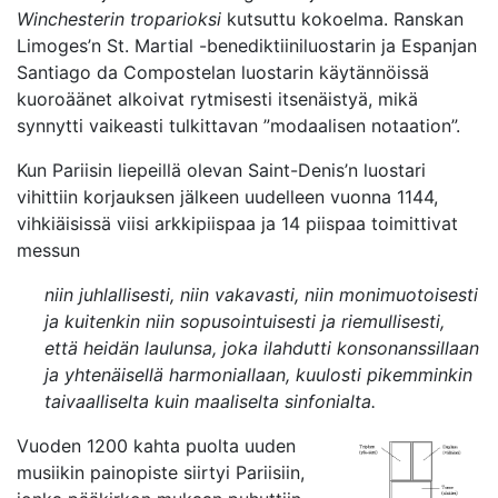
Winchesterin troparioksi
kutsuttu kokoelma. Ranskan
Limoges’n St. Martial -benediktiiniluostarin ja Espanjan
Santiago da Compostelan luostarin käytännöissä
kuoroäänet alkoivat rytmisesti itsenäistyä, mikä
synnytti vaikeasti tulkittavan ”modaalisen notaation”.
Kun Pariisin liepeillä olevan Saint-Denis’n luostari
vihittiin korjauksen jälkeen uudelleen vuonna 1144,
vihkiäisissä viisi arkkipiispaa ja 14 piispaa toimittivat
messun
niin juhlallisesti, niin vakavasti, niin monimuotoisesti
ja kuitenkin niin sopusointuisesti ja riemullisesti,
että heidän laulunsa, joka ilahdutti konsonanssillaan
ja yhtenäisellä harmoniallaan, kuulosti pikemminkin
taivaalliselta kuin maaliselta sinfonialta.
Vuoden 1200 kahta puolta uuden
musiikin painopiste siirtyi Pariisiin,