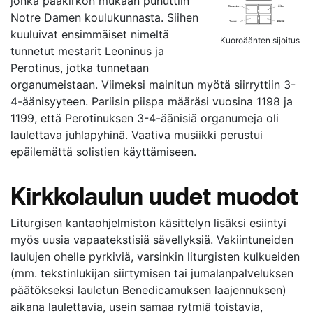
jonka pääkirkon mukaan puhuttiin
Notre Damen koulukunnasta. Siihen
kuuluivat ensimmäiset nimeltä
Kuoroäänten sijoitus
tunnetut mestarit Leoninus ja
Perotinus, jotka tunnetaan
organumeistaan. Viimeksi mainitun myötä siirryttiin 3-
4-äänisyyteen. Pariisin piispa määräsi vuosina 1198 ja
1199, että Perotinuksen 3-4-äänisiä organumeja oli
laulettava juhlapyhinä. Vaativa musiikki perustui
epäilemättä solistien käyttämiseen.
Kirkkolaulun uudet muodot
Liturgisen kantaohjelmiston käsittelyn lisäksi esiintyi
myös uusia vapaatekstisiä sävellyksiä. Vakiintuneiden
laulujen ohelle pyrkiviä, varsinkin liturgisten kulkueiden
(mm. tekstinlukijan siirtymisen tai jumalanpalveluksen
päätökseksi lauletun Benedicamuksen laajennuksen)
aikana laulettavia, usein samaa rytmiä toistavia,