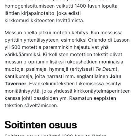
homogenisoitumiseen vaikutti 1400-luvun lopulta
lähtien kirjapainotaito, joka edisti
kirkkomusiikkiteosten levittämistä.
Messun ohella jatkui motetin kehitys. Kun messussa
pyrittiin yhtenäisyyteen, esimerkiksi Orlando di Lasson
yli 500 motettia paremminkin hajautuivat yhä
värikkäämmiksi. Kirkollisten motettien tekstit olivat
messun propriumin lisäksi rukoushetkien moninaisia
muotoja: psalmeja, hymnejä (erityisesti
Te Deum
),
kantikumeja, joita harrasti mm. englantilainen
John
Taverner
. Evankeliumitekstien lukemisessa esiintyi
moniäänisyyttä, joka yhdessä kirkkonäytelmäperinteen
kanssa johti passioiden ym. Raamatun eeppisten
tekstien säveltämiseen.
Soitinten osuus