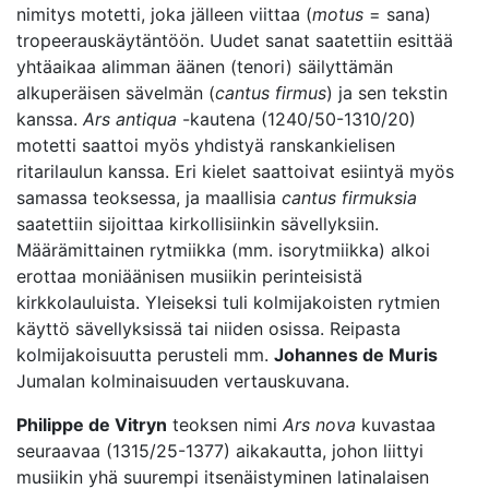
nimitys motetti, joka jälleen viittaa (
motus
= sana)
tropeerauskäytäntöön. Uudet sanat saatettiin esittää
yhtäaikaa alimman äänen (tenori) säilyttämän
alkuperäisen sävelmän (
cantus firmus
) ja sen tekstin
kanssa.
Ars antiqua
-kautena (1240/50-1310/20)
motetti saattoi myös yhdistyä ranskankielisen
ritarilaulun kanssa. Eri kielet saattoivat esiintyä myös
samassa teoksessa, ja maallisia
cantus firmuksia
saatettiin sijoittaa kirkollisiinkin sävellyksiin.
Määrämittainen rytmiikka (mm. isorytmiikka) alkoi
erottaa moniäänisen musiikin perinteisistä
kirkkolauluista. Yleiseksi tuli kolmijakoisten rytmien
käyttö sävellyksissä tai niiden osissa. Reipasta
kolmijakoisuutta perusteli mm.
Johannes de Muris
Jumalan kolminaisuuden vertauskuvana.
Philippe de Vitryn
teoksen nimi
Ars nova
kuvastaa
seuraavaa (1315/25-1377) aikakautta, johon liittyi
musiikin yhä suurempi itsenäistyminen latinalaisen