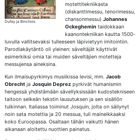
motettitekniikasta
(diskanttimessu, tenorimessu,
chansonmessu)
Johannes
Dufay ja Binchois
Ockeghemin
taidokkaan
kaanontekniikan kautta 1500-
luvulla vallitsevaksi tulleeseen läpivietyyn imitointiin.
Parodiakäytäntö oli yleinen: säveltäjät käyttivät
esimerkiksi omia tai muiden säveltäjien motetteja
messujensa aineksina.
Kun ilmaisupyrkimys musiikissa levisi, mm.
Jacob
Obrecht
ja
Josquin Deprez
pyrkivät humanismin
hengessä yhdistämään sävellyksissään kudostekniseen
taitoon selkeän tekstin lausutuksen ja sen sisällön
tulkinnan. Italiassa toiminut Josquin, jolta on säilynyt
noin sata motettia ja 20 messua, tuli maineikkaaksi
koko Euroopassa. Osaltaan tähän vaikutti hänen
aikanaan aloitettu nuottien painatus.