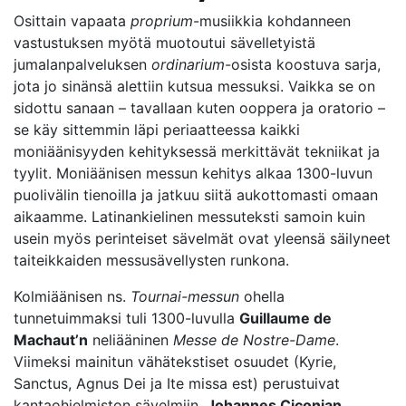
Osittain vapaata
proprium
-musiikkia kohdanneen
vastustuksen myötä muotoutui sävelletyistä
jumalanpalveluksen
ordinarium
-osista koostuva sarja,
jota jo sinänsä alettiin kutsua messuksi. Vaikka se on
sidottu sanaan – tavallaan kuten ooppera ja oratorio –
se käy sittemmin läpi periaatteessa kaikki
moniäänisyyden kehityksessä merkittävät tekniikat ja
tyylit. Moniäänisen messun kehitys alkaa 1300-luvun
puolivälin tienoilla ja jatkuu siitä aukottomasti omaan
aikaamme. Latinankielinen messuteksti samoin kuin
usein myös perinteiset sävelmät ovat yleensä säilyneet
taiteikkaiden messusävellysten runkona.
Kolmiäänisen ns.
Tournai-messun
ohella
tunnetuimmaksi tuli 1300-luvulla
Guillaume de
Machaut’n
neliääninen
Messe de Nostre-Dame
.
Viimeksi mainitun vähätekstiset osuudet (Kyrie,
Sanctus, Agnus Dei ja Ite missa est) perustuivat
kantaohjelmiston sävelmiin.
Johannes Ciconian