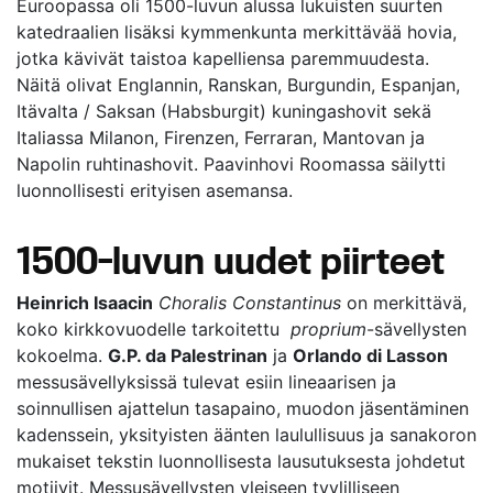
Euroopassa oli 1500-luvun alussa lukuisten suurten
katedraalien lisäksi kymmenkunta merkittävää hovia,
jotka kävivät taistoa kapelliensa paremmuudesta.
Näitä olivat Englannin, Ranskan, Burgundin, Espanjan,
Itävalta / Saksan (Habsburgit) kuningashovit sekä
Italiassa Milanon, Firenzen, Ferraran, Mantovan ja
Napolin ruhtinashovit. Paavinhovi Roomassa säilytti
luonnollisesti erityisen asemansa.
1500-luvun uudet piirteet
Heinrich Isaacin
Choralis Constantinus
on merkittävä,
koko kirkkovuodelle tarkoitettu
proprium
-sävellysten
kokoelma.
G.P. da Palestrinan
ja
Orlando di Lasson
messusävellyksissä tulevat esiin lineaarisen ja
soinnullisen ajattelun tasapaino, muodon jäsentäminen
kadenssein, yksityisten äänten laulullisuus ja sanakoron
mukaiset tekstin luonnollisesta lausutuksesta johdetut
motiivit. Messusävellysten yleiseen tyylilliseen