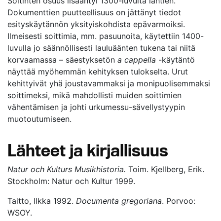
Soitinten osuus lisääntyi 1300-luvulta lähtien.
Dokumenttien puutteellisuus on jättänyt tiedot
esityskäytännön yksityiskohdista epävarmoiksi.
Ilmeisesti soittimia, mm. pasuunoita, käytettiin 1400-
luvulla jo säännöllisesti lauluäänten tukena tai niitä
korvaamassa – säestyksetön
a cappella
-käytäntö
näyttää myöhemmän kehityksen tulokselta. Urut
kehittyivät yhä joustavammaksi ja monipuolisemmaksi
soittimeksi, mikä mahdollisti muiden soittimien
vähentämisen ja johti urkumessu-sävellystyypin
muotoutumiseen.
Lähteet ja kirjallisuus
Natur och Kulturs Musikhistoria.
Toim. Kjellberg, Erik.
Stockholm: Natur och Kultur 1999.
Taitto, Ilkka 1992.
Documenta gregoriana
. Porvoo:
WSOY.