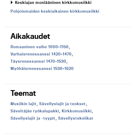
Keskiajan moniääninen kirkkomusiikki
Pohjoismaiden keskiaikainen kirkkomusiikki
Aikakaudet
,
Aikakausi:
Romaaninen vaihe 1000–1150
,
Aikakausi:
Varhaisrenessanssi 1420–1470
,
Aikakausi:
Täysrenessanssi 1470–1530
Aikakausi:
Myöhäisrenessanssi 1530–1620
Teemat
,
,
Teema:
Teema:
Musiikin lajit
Sävellyslajit ja teokset
,
,
Teema:
Teema:
Säveltäjän työkalupakki
Kirkkomusiikki
,
Teema:
Teema:
Sävellyslajit ja -tyypit
Sävellystekniikat