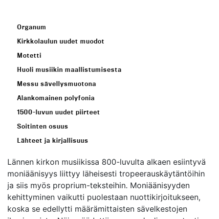
Organum
Kirkkolaulun uudet muodot
Motetti
Huoli musiikin maallistumisesta
Messu sävellysmuotona
Alankomainen polyfonia
1500-luvun uudet piirteet
Soitinten osuus
Lähteet ja kirjallisuus
Lännen kirkon musiikissa 800-luvulta alkaen esiintyvä
moniäänisyys liittyy läheisesti tropeerauskäytäntöihin
ja siis myös proprium-teksteihin. Moniäänisyyden
kehittyminen vaikutti puolestaan nuottikirjoitukseen,
koska se edellytti määrämittaisten sävelkestojen