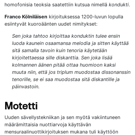
homofonisia teoksia saatettiin kutsua nimellä
kondukti
.
Franco Kölniläisen
kirjoituksessa 1200-luvun lopulla
esiintyvät kuoroäänten uudet nimitykset:
Sen joka tahtoo kirjoittaa konduktin tulee ensin
luoda kaunein osaamansa melodia ja sitten käyttää
sitä samalla tavoin kuin tenoria käytetään
kirjoitettaessa sille diskanttia. Sen joka lisää
kolmannen äänen pitää ottaa huomioon kaksi
muuta niin, että jos triplum muodostaa dissonanssin
tenorille, se ei saa muodostaa sitä diskantille ja
päinvastoin.
Motetti
Uuden sävellystekniikan ja sen myötä vakiintuneen
määrämittaisia nuottiarvoja käyttävän
mensuraalinuottikirjoituksen mukana tuli käyttöön