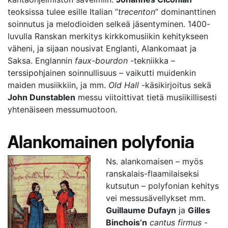
teoksissa tulee esille Italian ”
trecenton
” dominanttinen
soinnutus ja melodioiden selkeä jäsentyminen. 1400-
luvulla Ranskan merkitys kirkkomusiikin kehitykseen
väheni, ja sijaan nousivat Englanti, Alankomaat ja
Saksa. Englannin
faux-bourdon
-tekniikka –
terssipohjainen soinnullisuus – vaikutti muidenkin
maiden musiikkiin, ja mm.
Old Hall
-käsikirjoitus sekä
John Dunstablen
messu viitoittivat tietä musiikillisesti
yhtenäiseen messumuotoon.
Alankomainen polyfonia
Ns. alankomaisen – myös
ranskalais-flaamilaiseksi
kutsutun – polyfonian kehitys
vei messusävellykset mm.
Guillaume Dufayn
ja
Gilles
Binchois’n
cantus firmus
-