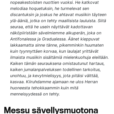
nopeakestoisten nuottien vuoksi. He katkovat
melodiaa hoquetuksin, he turmelevat sen
discantuksin ja joskus he ahtavat musiikin täyteen
ylä-ääniä, jotka on tehty maallisista lauluista. Siitä
seuraa, että he usein näyttävät kadottavan
näköpiiristään sävelmiemme alkuperän, joka on
Antifonalessa ja Gradualessa. Äänet kieppuvat
lakkaamatta sinne tänne, pikemminkin huumaten
kuin tyynnyttäen korvaa, kun laulajat yrittävät
ilmaista musiikin sisältämiä mielenkuohuja eleillään.
Kaiken tämän seurauksena omistautunut hartaus,
kaiken jumalanpalveluksen todellinen tarkoitus,
unohtuu, ja kevytmielisyys, jota pitäisi välttää,
kasvaa. Kiiruhdamme ajamaan ne ulos Herran
huoneesta tehokkaammin kuin mitä
menneisyydessä on tehty.
Messu sävellysmuotona