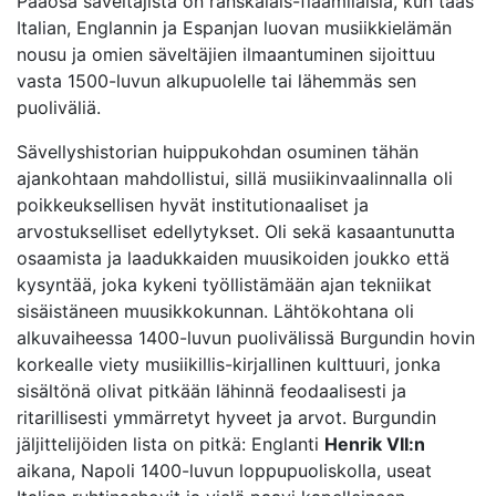
Pääosa säveltäjistä on ranskalais-flaamilaisia, kun taas
Italian, Englannin ja Espanjan luovan musiikkielämän
nousu ja omien säveltäjien ilmaantuminen sijoittuu
vasta 1500-luvun alkupuolelle tai lähemmäs sen
puoliväliä.
Sävellyshistorian huippukohdan osuminen tähän
ajankohtaan mahdollistui, sillä musiikinvaalinnalla oli
poikkeuksellisen hyvät institutionaaliset ja
arvostukselliset edellytykset. Oli sekä kasaantunutta
osaamista ja laadukkaiden muusikoiden joukko että
kysyntää, joka kykeni työllistämään ajan tekniikat
sisäistäneen muusikkokunnan. Lähtökohtana oli
alkuvaiheessa 1400-luvun puolivälissä Burgundin hovin
korkealle viety musiikillis-kirjallinen kulttuuri, jonka
sisältönä olivat pitkään lähinnä feodaalisesti ja
ritarillisesti ymmärretyt hyveet ja arvot. Burgundin
jäljittelijöiden lista on pitkä: Englanti
Henrik VII:n
aikana, Napoli 1400-luvun loppupuoliskolla, useat