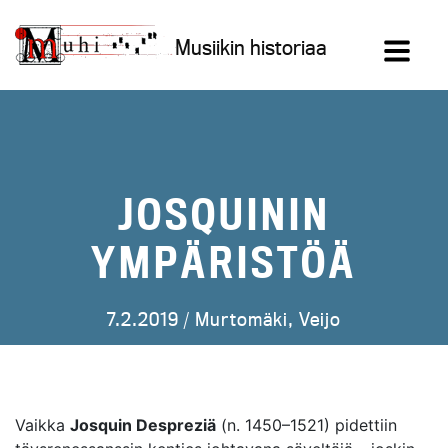
Siirry
sisältöön
Musiikin historiaa
JOSQUININ
YMPÄRISTÖÄ
7.2.2019 /
Murtomäki, Veijo
Vaikka
Josquin Despreziä
(n. 1450–1521) pidettiin