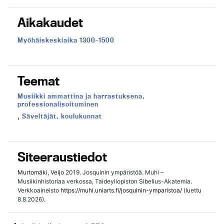
Aikakaudet
Aikakausi:
Myöhäiskeskiaika 1300-1500
Teemat
Teema:
Musiikki ammattina ja harrastuksena,
professionalisoituminen
,
Teema:
Säveltäjät, koulukunnat
Siteeraustiedot
Murtomäki, Veijo
2019. Josquinin ympäristöä. Muhi –
Musiikinhistoriaa verkossa, Taideyliopiston Sibelius-Akatemia.
Verkkoaineisto
https://muhi.uniarts.fi/josquinin-ymparistoa/
(luettu
8.8.2026).