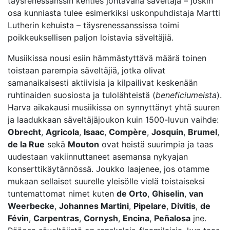
täysrenessanssin kenties johtavana säveltäjä – joskin
osa kunniasta tulee esimerkiksi uskonpuhdistaja Martti
Lutherin kehuista – täysrenessanssissa toimi
poikkeuksellisen paljon loistavia säveltäjiä.
Musiikissa nousi esiin hämmästyttävä määrä toinen
toistaan parempia säveltäjiä, jotka olivat
samanaikaisesti aktiivisia ja kilpailivat keskenään
ruhtinaiden suosiosta ja tulolähteistä (
beneficiumeista
).
Harva aikakausi musiikissa on synnyttänyt yhtä suuren
ja laadukkaan säveltäjäjoukon kuin 1500-luvun vaihde:
Obrecht
,
Agricola
,
Isaac
,
Compère
,
Josquin
,
Brumel
,
de la Rue
sekä
Mouton
ovat heistä suurimpia ja taas
uudestaan vakiinnuttaneet asemansa nykyajan
konserttikäytännössä. Joukko laajenee, jos otamme
mukaan sellaiset suurelle yleisölle vielä toistaiseksi
tuntemattomat nimet kuten
de Orto
,
Ghiselin
,
van
Weerbecke
,
Johannes Martini
,
Pipelare
,
Divitis
,
de
Févin
,
Carpentras
,
Cornysh
,
Encina
,
Peñalosa
jne.