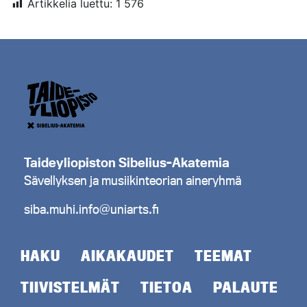
Artikkelia luettu:
1 576
Taideyliopiston Sibelius-Akatemia
Sävellyksen ja musiikinteorian aineryhmä
siba.muhi.info@uniarts.fi
HAKU
AIKAKAUDET
TEEMAT
TIIVISTELMÄT
TIETOA
PALAUTE