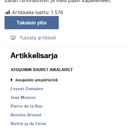
Italian ruhtinashovit ja vielä paavi kapelleineen.
Artikkelia luettu:
1 576
Takaisin ylös
Tulosta artikkeli
Artikkelisarja
JOSQUININ SUURET AIKALAISET
Josquinin ympäristöä
Loyset Compère
Jean Mouton
Pierre de la Rue
Antoine Brumel
Divitis ja de Févin